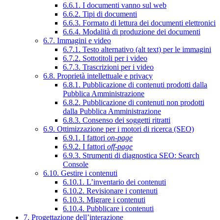
6.6.1. I documenti vanno sul web
6.6.2. Tipi di documenti
6.6.3. Formato di lettura dei documenti elettronici
6.6.4. Modalità di produzione dei documenti
6.7. Immagini e video
6.7.1. Testo alternativo (alt text) per le immagini
6.7.2. Sottotitoli per i video
6.7.3. Trascrizioni per i video
6.8. Proprietà intellettuale e privacy
6.8.1. Pubblicazione di contenuti prodotti dalla
Pubblica Amministrazione
6.8.2. Pubblicazione di contenuti non prodotti
dalla Pubblica Amministrazione
6.8.3. Consenso dei soggetti ritratti
6.9. Ottimizzazione per i motori di ricerca (SEO)
6.9.1. I fattori
on-page
6.9.2. I fattori
off-page
6.9.3. Strumenti di diagnostica SEO: Search
Console
6.10. Gestire i contenuti
6.10.1. L’inventario dei contenuti
6.10.2. Revisionare i contenuti
6.10.3. Migrare i contenuti
6.10.4. Pubblicare i contenuti
7. Progettazione dell’interazione