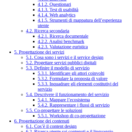
4.1.2. Questionari
4.1.3. Test di usabilità
4.1.4. Web analytics
4.1.5. Strumenti di mappatura dell’esperienza
utente
4.2. Ricerca secondaria
4.2.1. Ricerca documentale
4.2.2. Analisi benchmark
4.2.3. Valutazione euristica
5. Progettazione dei servizi
5.1. Cosa sono i servizi e il service design
5.2. Progettare servizi pubblici digitali
5.3. Definire il modello di servizio
5.3.1. Identificare gli attori coinvolti
5.3.2. Formulare la proposta di valore
5.3.3. Inquadrare gli elementi costitutivi del
servizio
5.4. Descrivere il funzionamento del servizio
5.4.1. Mappare l’ecosistema
5.4.2. Rappresentare i flussi di servizio
5.5. Co-progettare le soluzioni
5.5.1. Workshop di co-progettazione
6. Progettazione dei contenuti
6.1. Cos’è il content design
6.2. Ricerca utente sui contenuti e il linguaggio