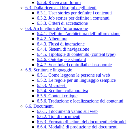
6.2.4. Ricerca sui forum
6.3. Dalla ricerca ai bisogni degli utenti
6.3.1. User stories per definire i contenuti
6.3.2. Job stories per definire i contenuti
6.3.3. Criteri di accettazione
6.4. Architettura dell’informazione
6.4.1. Definire l’architettura dell’informazione
6.4.2. Alberatura
6.4.3. Flussi di interazione
6.4.4. Sistemi di navigazione
6.4.5. Tipologie di contenuto (content type)
6.4.6. Ontologie e standard
6.4.7. Vocabolari controllati e tassonomie
6.5. Scrittura e linguaggio
6.5.1. Come leggono le persone sul web
6.5.2. Le regole per un linguaggio semplice
6.5.3. Microtesti
6.5.4. Scrittura collaborativa
6.5.5. Content critique
6.5.6. Traduzione e localizzazione dei contenuti
6.6. Documenti
6.6.1. I documenti vanno sul web
6.6.2. Tipi di documenti
6.6.3. Formato di lettura dei documenti elettronici
6.6.4. Modalità di produzione dei documenti