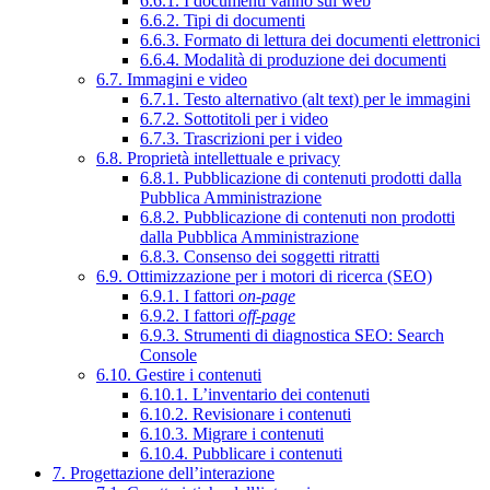
6.6.1. I documenti vanno sul web
6.6.2. Tipi di documenti
6.6.3. Formato di lettura dei documenti elettronici
6.6.4. Modalità di produzione dei documenti
6.7. Immagini e video
6.7.1. Testo alternativo (alt text) per le immagini
6.7.2. Sottotitoli per i video
6.7.3. Trascrizioni per i video
6.8. Proprietà intellettuale e privacy
6.8.1. Pubblicazione di contenuti prodotti dalla
Pubblica Amministrazione
6.8.2. Pubblicazione di contenuti non prodotti
dalla Pubblica Amministrazione
6.8.3. Consenso dei soggetti ritratti
6.9. Ottimizzazione per i motori di ricerca (SEO)
6.9.1. I fattori
on-page
6.9.2. I fattori
off-page
6.9.3. Strumenti di diagnostica SEO: Search
Console
6.10. Gestire i contenuti
6.10.1. L’inventario dei contenuti
6.10.2. Revisionare i contenuti
6.10.3. Migrare i contenuti
6.10.4. Pubblicare i contenuti
7. Progettazione dell’interazione