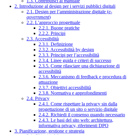
1.3. Contribuisci al manuale
2. Introduzione al design per i servizi pubblici digitali
2.1. Design per l’amministrazione digitale (
e-
government
)
2.2. L’approccio progettuale
2.2.1. Buone pratiche
2.2.2. Principi
2.3. Accessibilità
2.3.1. Definizione
2.3.2. Accessibilità by design
2.3.3. Principi per l’accessibilità
2.3.4. Linee guida e criteri di successo
2.3.5. Come rilasciare una dichiarazione di
accessibilità
2.3.6. Meccanismo di feedback e procedura di
attuazione
2.3.7. Obiettivi accessibilità
2.3.8. Normativa e approfondimenti
2.4. Privacy
2.4.1. Come rispettare la privacy sin dalla
progettazione di un sito o servizio digitale
2.4.2. Richiedi il consenso quando necessario
2.4.3. Le basi del sito web: architettura,
informativa privacy, riferimenti DPO
3. Pianificazione, gestione e strategia