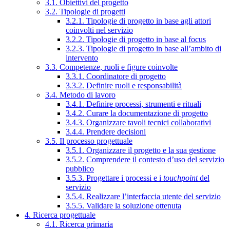
3.1. Obiettivi del progetto
3.2. Tipologie di progetti
3.2.1. Tipologie di progetto in base agli attori
coinvolti nel servizio
3.2.2. Tipologie di progetto in base al focus
3.2.3. Tipologie di progetto in base all’ambito di
intervento
3.3. Competenze, ruoli e figure coinvolte
3.3.1. Coordinatore di progetto
3.3.2. Definire ruoli e responsabilità
3.4. Metodo di lavoro
3.4.1. Definire processi, strumenti e rituali
3.4.2. Curare la documentazione di progetto
3.4.3. Organizzare tavoli tecnici collaborativi
3.4.4. Prendere decisioni
3.5. Il processo progettuale
3.5.1. Organizzare il progetto e la sua gestione
3.5.2. Comprendere il contesto d’uso del servizio
pubblico
3.5.3. Progettare i processi e i
touchpoint
del
servizio
3.5.4. Realizzare l’interfaccia utente del servizio
3.5.5. Validare la soluzione ottenuta
4. Ricerca progettuale
4.1. Ricerca primaria