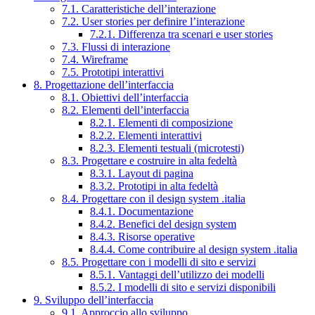
7.1. Caratteristiche dell’interazione
7.2. User stories per definire l’interazione
7.2.1. Differenza tra scenari e user stories
7.3. Flussi di interazione
7.4. Wireframe
7.5. Prototipi interattivi
8. Progettazione dell’interfaccia
8.1. Obiettivi dell’interfaccia
8.2. Elementi dell’interfaccia
8.2.1. Elementi di composizione
8.2.2. Elementi interattivi
8.2.3. Elementi testuali (microtesti)
8.3. Progettare e costruire in alta fedeltà
8.3.1. Layout di pagina
8.3.2. Prototipi in alta fedeltà
8.4. Progettare con il design system .italia
8.4.1. Documentazione
8.4.2. Benefici del design system
8.4.3. Risorse operative
8.4.4. Come contribuire al design system .italia
8.5. Progettare con i modelli di sito e servizi
8.5.1. Vantaggi dell’utilizzo dei modelli
8.5.2. I modelli di sito e servizi disponibili
9. Sviluppo dell’interfaccia
9.1. Approccio allo sviluppo