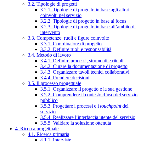
3.2. Tipologie di progetti
3.2.1. Tipologie di progetto in base agli attori
coinvolti nel servizio
3.2.2. Tipologie di progetto in base al focus
3.2.3. Tipologie di progetto in base all’ambito di
intervento
3.3. Competenze, ruoli e figure coinvolte
3.3.1. Coordinatore di progetto
3.3.2. Definire ruoli e responsabilità
3.4. Metodo di lavoro
3.4.1. Definire processi, strumenti e rituali
3.4.2. Curare la documentazione di progetto
3.4.3. Organizzare tavoli tecnici collaborativi
3.4.4. Prendere decisioni
3.5. Il processo progettuale
3.5.1. Organizzare il progetto e la sua gestione
3.5.2. Comprendere il contesto d’uso del servizio
pubblico
3.5.3. Progettare i processi e i
touchpoint
del
servizio
3.5.4. Realizzare l’interfaccia utente del servizio
3.5.5. Validare la soluzione ottenuta
4. Ricerca progettuale
4.1. Ricerca primaria
4.1.1. Interviste