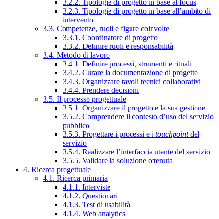
3.2.2. Tipologie di progetto in base al focus
3.2.3. Tipologie di progetto in base all’ambito di
intervento
3.3. Competenze, ruoli e figure coinvolte
3.3.1. Coordinatore di progetto
3.3.2. Definire ruoli e responsabilità
3.4. Metodo di lavoro
3.4.1. Definire processi, strumenti e rituali
3.4.2. Curare la documentazione di progetto
3.4.3. Organizzare tavoli tecnici collaborativi
3.4.4. Prendere decisioni
3.5. Il processo progettuale
3.5.1. Organizzare il progetto e la sua gestione
3.5.2. Comprendere il contesto d’uso del servizio
pubblico
3.5.3. Progettare i processi e i
touchpoint
del
servizio
3.5.4. Realizzare l’interfaccia utente del servizio
3.5.5. Validare la soluzione ottenuta
4. Ricerca progettuale
4.1. Ricerca primaria
4.1.1. Interviste
4.1.2. Questionari
4.1.3. Test di usabilità
4.1.4. Web analytics