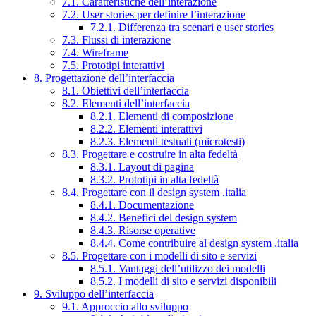
7.1. Caratteristiche dell’interazione
7.2. User stories per definire l’interazione
7.2.1. Differenza tra scenari e user stories
7.3. Flussi di interazione
7.4. Wireframe
7.5. Prototipi interattivi
8. Progettazione dell’interfaccia
8.1. Obiettivi dell’interfaccia
8.2. Elementi dell’interfaccia
8.2.1. Elementi di composizione
8.2.2. Elementi interattivi
8.2.3. Elementi testuali (microtesti)
8.3. Progettare e costruire in alta fedeltà
8.3.1. Layout di pagina
8.3.2. Prototipi in alta fedeltà
8.4. Progettare con il design system .italia
8.4.1. Documentazione
8.4.2. Benefici del design system
8.4.3. Risorse operative
8.4.4. Come contribuire al design system .italia
8.5. Progettare con i modelli di sito e servizi
8.5.1. Vantaggi dell’utilizzo dei modelli
8.5.2. I modelli di sito e servizi disponibili
9. Sviluppo dell’interfaccia
9.1. Approccio allo sviluppo