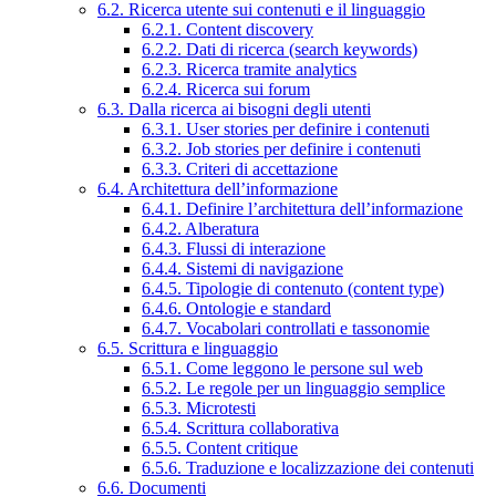
6.2. Ricerca utente sui contenuti e il linguaggio
6.2.1. Content discovery
6.2.2. Dati di ricerca (search keywords)
6.2.3. Ricerca tramite analytics
6.2.4. Ricerca sui forum
6.3. Dalla ricerca ai bisogni degli utenti
6.3.1. User stories per definire i contenuti
6.3.2. Job stories per definire i contenuti
6.3.3. Criteri di accettazione
6.4. Architettura dell’informazione
6.4.1. Definire l’architettura dell’informazione
6.4.2. Alberatura
6.4.3. Flussi di interazione
6.4.4. Sistemi di navigazione
6.4.5. Tipologie di contenuto (content type)
6.4.6. Ontologie e standard
6.4.7. Vocabolari controllati e tassonomie
6.5. Scrittura e linguaggio
6.5.1. Come leggono le persone sul web
6.5.2. Le regole per un linguaggio semplice
6.5.3. Microtesti
6.5.4. Scrittura collaborativa
6.5.5. Content critique
6.5.6. Traduzione e localizzazione dei contenuti
6.6. Documenti