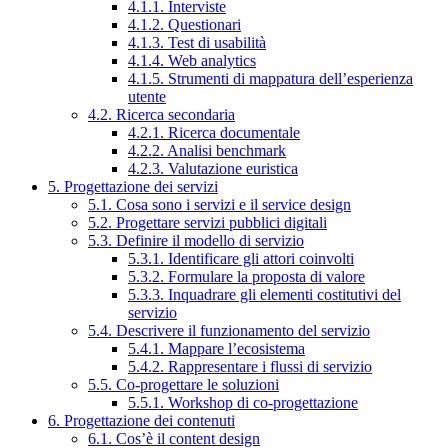
4.1.1. Interviste
4.1.2. Questionari
4.1.3. Test di usabilità
4.1.4. Web analytics
4.1.5. Strumenti di mappatura dell’esperienza
utente
4.2. Ricerca secondaria
4.2.1. Ricerca documentale
4.2.2. Analisi benchmark
4.2.3. Valutazione euristica
5. Progettazione dei servizi
5.1. Cosa sono i servizi e il service design
5.2. Progettare servizi pubblici digitali
5.3. Definire il modello di servizio
5.3.1. Identificare gli attori coinvolti
5.3.2. Formulare la proposta di valore
5.3.3. Inquadrare gli elementi costitutivi del
servizio
5.4. Descrivere il funzionamento del servizio
5.4.1. Mappare l’ecosistema
5.4.2. Rappresentare i flussi di servizio
5.5. Co-progettare le soluzioni
5.5.1. Workshop di co-progettazione
6. Progettazione dei contenuti
6.1. Cos’è il content design