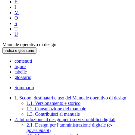
E
I
M
O
S
T
U
Manuale operativo di design
indici e glossario
contenuti
figure
tabelle
glossario
Sommario
1. Scopo, destinatari e uso del Manuale operativo di design
1.1. Versionamento e storico
1.2. Consultazione del manuale
1.3. Contribuisci al manuale
2. Introduzione al design per i servizi pubblici digitali
2.1. Design per l’amministrazione digitale (
e-
government
)