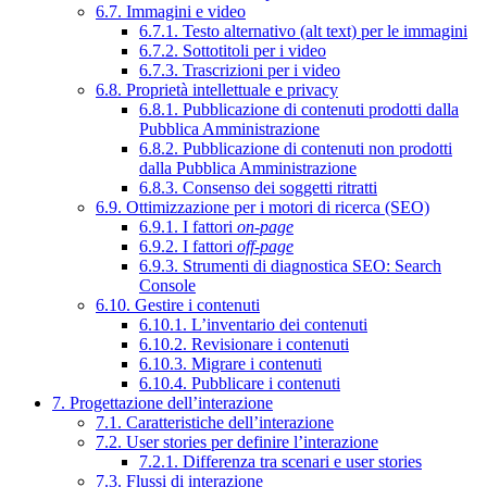
6.7. Immagini e video
6.7.1. Testo alternativo (alt text) per le immagini
6.7.2. Sottotitoli per i video
6.7.3. Trascrizioni per i video
6.8. Proprietà intellettuale e privacy
6.8.1. Pubblicazione di contenuti prodotti dalla
Pubblica Amministrazione
6.8.2. Pubblicazione di contenuti non prodotti
dalla Pubblica Amministrazione
6.8.3. Consenso dei soggetti ritratti
6.9. Ottimizzazione per i motori di ricerca (SEO)
6.9.1. I fattori
on-page
6.9.2. I fattori
off-page
6.9.3. Strumenti di diagnostica SEO: Search
Console
6.10. Gestire i contenuti
6.10.1. L’inventario dei contenuti
6.10.2. Revisionare i contenuti
6.10.3. Migrare i contenuti
6.10.4. Pubblicare i contenuti
7. Progettazione dell’interazione
7.1. Caratteristiche dell’interazione
7.2. User stories per definire l’interazione
7.2.1. Differenza tra scenari e user stories
7.3. Flussi di interazione