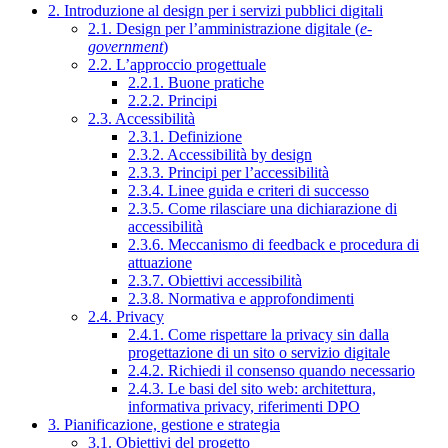
2. Introduzione al design per i servizi pubblici digitali
2.1. Design per l’amministrazione digitale (
e-
government
)
2.2. L’approccio progettuale
2.2.1. Buone pratiche
2.2.2. Principi
2.3. Accessibilità
2.3.1. Definizione
2.3.2. Accessibilità by design
2.3.3. Principi per l’accessibilità
2.3.4. Linee guida e criteri di successo
2.3.5. Come rilasciare una dichiarazione di
accessibilità
2.3.6. Meccanismo di feedback e procedura di
attuazione
2.3.7. Obiettivi accessibilità
2.3.8. Normativa e approfondimenti
2.4. Privacy
2.4.1. Come rispettare la privacy sin dalla
progettazione di un sito o servizio digitale
2.4.2. Richiedi il consenso quando necessario
2.4.3. Le basi del sito web: architettura,
informativa privacy, riferimenti DPO
3. Pianificazione, gestione e strategia
3.1. Obiettivi del progetto