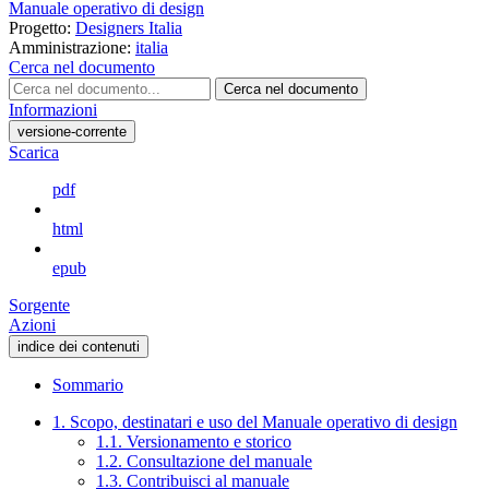
Manuale operativo di design
Progetto:
Designers Italia
Amministrazione:
italia
Cerca nel documento
Cerca nel documento
Informazioni
versione-corrente
Scarica
pdf
html
epub
Sorgente
Azioni
indice dei contenuti
Sommario
1. Scopo, destinatari e uso del Manuale operativo di design
1.1. Versionamento e storico
1.2. Consultazione del manuale
1.3. Contribuisci al manuale