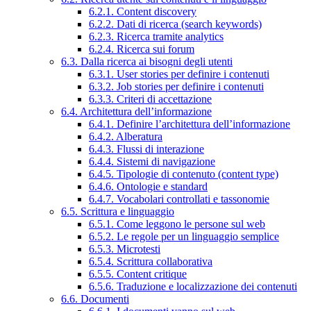
6.2.1. Content discovery
6.2.2. Dati di ricerca (search keywords)
6.2.3. Ricerca tramite analytics
6.2.4. Ricerca sui forum
6.3. Dalla ricerca ai bisogni degli utenti
6.3.1. User stories per definire i contenuti
6.3.2. Job stories per definire i contenuti
6.3.3. Criteri di accettazione
6.4. Architettura dell’informazione
6.4.1. Definire l’architettura dell’informazione
6.4.2. Alberatura
6.4.3. Flussi di interazione
6.4.4. Sistemi di navigazione
6.4.5. Tipologie di contenuto (content type)
6.4.6. Ontologie e standard
6.4.7. Vocabolari controllati e tassonomie
6.5. Scrittura e linguaggio
6.5.1. Come leggono le persone sul web
6.5.2. Le regole per un linguaggio semplice
6.5.3. Microtesti
6.5.4. Scrittura collaborativa
6.5.5. Content critique
6.5.6. Traduzione e localizzazione dei contenuti
6.6. Documenti