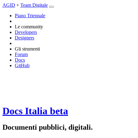
AGID
+
Team Digitale
Piano Triennale
Le community
Developers
Designers
Gli strumenti
Forum
Docs
GitHub
Docs Italia
beta
Documenti pubblici, digitali.