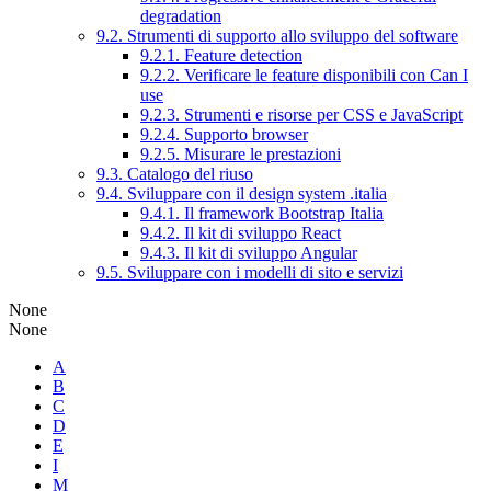
degradation
9.2. Strumenti di supporto allo sviluppo del software
9.2.1. Feature detection
9.2.2. Verificare le feature disponibili con Can I
use
9.2.3. Strumenti e risorse per CSS e JavaScript
9.2.4. Supporto browser
9.2.5. Misurare le prestazioni
9.3. Catalogo del riuso
9.4. Sviluppare con il design system .italia
9.4.1. Il framework Bootstrap Italia
9.4.2. Il kit di sviluppo React
9.4.3. Il kit di sviluppo Angular
9.5. Sviluppare con i modelli di sito e servizi
None
None
A
B
C
D
E
I
M