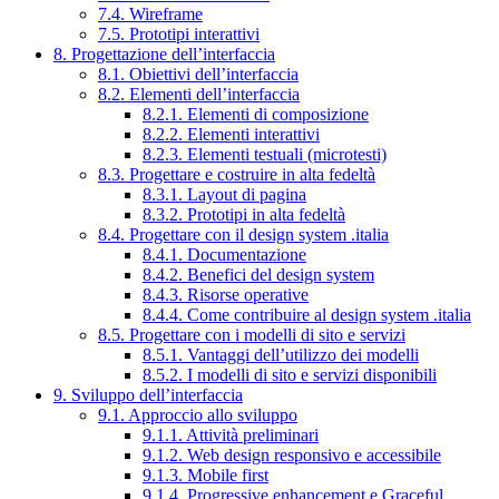
7.4. Wireframe
7.5. Prototipi interattivi
8. Progettazione dell’interfaccia
8.1. Obiettivi dell’interfaccia
8.2. Elementi dell’interfaccia
8.2.1. Elementi di composizione
8.2.2. Elementi interattivi
8.2.3. Elementi testuali (microtesti)
8.3. Progettare e costruire in alta fedeltà
8.3.1. Layout di pagina
8.3.2. Prototipi in alta fedeltà
8.4. Progettare con il design system .italia
8.4.1. Documentazione
8.4.2. Benefici del design system
8.4.3. Risorse operative
8.4.4. Come contribuire al design system .italia
8.5. Progettare con i modelli di sito e servizi
8.5.1. Vantaggi dell’utilizzo dei modelli
8.5.2. I modelli di sito e servizi disponibili
9. Sviluppo dell’interfaccia
9.1. Approccio allo sviluppo
9.1.1. Attività preliminari
9.1.2. Web design responsivo e accessibile
9.1.3. Mobile first
9.1.4. Progressive enhancement e Graceful