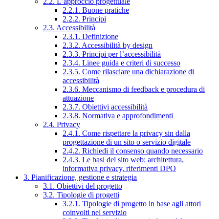
2.2. L’approccio progettuale
2.2.1. Buone pratiche
2.2.2. Principi
2.3. Accessibilità
2.3.1. Definizione
2.3.2. Accessibilità by design
2.3.3. Principi per l’accessibilità
2.3.4. Linee guida e criteri di successo
2.3.5. Come rilasciare una dichiarazione di
accessibilità
2.3.6. Meccanismo di feedback e procedura di
attuazione
2.3.7. Obiettivi accessibilità
2.3.8. Normativa e approfondimenti
2.4. Privacy
2.4.1. Come rispettare la privacy sin dalla
progettazione di un sito o servizio digitale
2.4.2. Richiedi il consenso quando necessario
2.4.3. Le basi del sito web: architettura,
informativa privacy, riferimenti DPO
3. Pianificazione, gestione e strategia
3.1. Obiettivi del progetto
3.2. Tipologie di progetti
3.2.1. Tipologie di progetto in base agli attori
coinvolti nel servizio