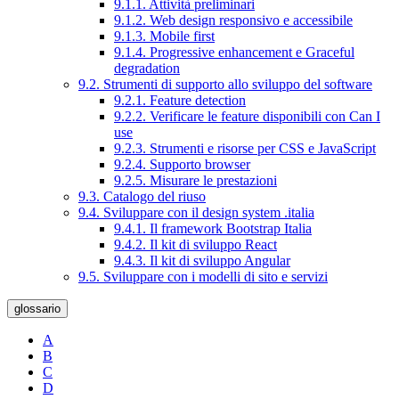
9.1.1. Attività preliminari
9.1.2. Web design responsivo e accessibile
9.1.3. Mobile first
9.1.4. Progressive enhancement e Graceful
degradation
9.2. Strumenti di supporto allo sviluppo del software
9.2.1. Feature detection
9.2.2. Verificare le feature disponibili con Can I
use
9.2.3. Strumenti e risorse per CSS e JavaScript
9.2.4. Supporto browser
9.2.5. Misurare le prestazioni
9.3. Catalogo del riuso
9.4. Sviluppare con il design system .italia
9.4.1. Il framework Bootstrap Italia
9.4.2. Il kit di sviluppo React
9.4.3. Il kit di sviluppo Angular
9.5. Sviluppare con i modelli di sito e servizi
glossario
A
B
C
D