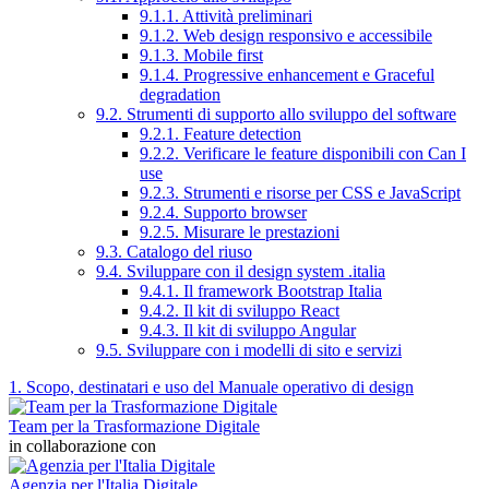
9.1.1. Attività preliminari
9.1.2. Web design responsivo e accessibile
9.1.3. Mobile first
9.1.4. Progressive enhancement e Graceful
degradation
9.2. Strumenti di supporto allo sviluppo del software
9.2.1. Feature detection
9.2.2. Verificare le feature disponibili con Can I
use
9.2.3. Strumenti e risorse per CSS e JavaScript
9.2.4. Supporto browser
9.2.5. Misurare le prestazioni
9.3. Catalogo del riuso
9.4. Sviluppare con il design system .italia
9.4.1. Il framework Bootstrap Italia
9.4.2. Il kit di sviluppo React
9.4.3. Il kit di sviluppo Angular
9.5. Sviluppare con i modelli di sito e servizi
1. Scopo, destinatari e uso del Manuale operativo di design
Team per la Trasformazione Digitale
in collaborazione con
Agenzia per l'Italia Digitale