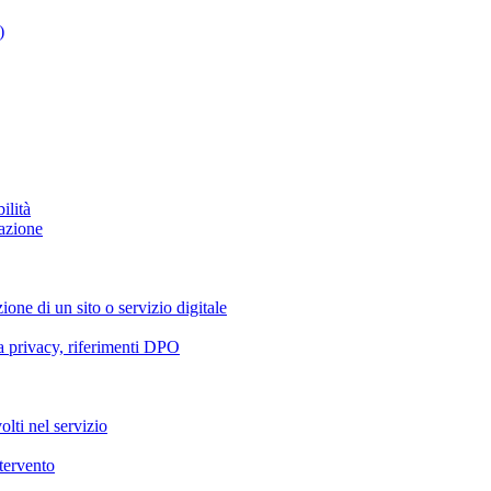
)
ilità
azione
ione di un sito o servizio digitale
va privacy, riferimenti DPO
olti nel servizio
ntervento