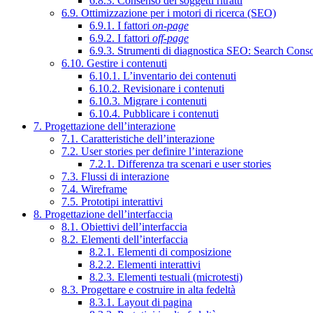
6.8.3. Consenso dei soggetti ritratti
6.9. Ottimizzazione per i motori di ricerca (SEO)
6.9.1. I fattori
on-page
6.9.2. I fattori
off-page
6.9.3. Strumenti di diagnostica SEO: Search Cons
6.10. Gestire i contenuti
6.10.1. L’inventario dei contenuti
6.10.2. Revisionare i contenuti
6.10.3. Migrare i contenuti
6.10.4. Pubblicare i contenuti
7. Progettazione dell’interazione
7.1. Caratteristiche dell’interazione
7.2. User stories per definire l’interazione
7.2.1. Differenza tra scenari e user stories
7.3. Flussi di interazione
7.4. Wireframe
7.5. Prototipi interattivi
8. Progettazione dell’interfaccia
8.1. Obiettivi dell’interfaccia
8.2. Elementi dell’interfaccia
8.2.1. Elementi di composizione
8.2.2. Elementi interattivi
8.2.3. Elementi testuali (microtesti)
8.3. Progettare e costruire in alta fedeltà
8.3.1. Layout di pagina