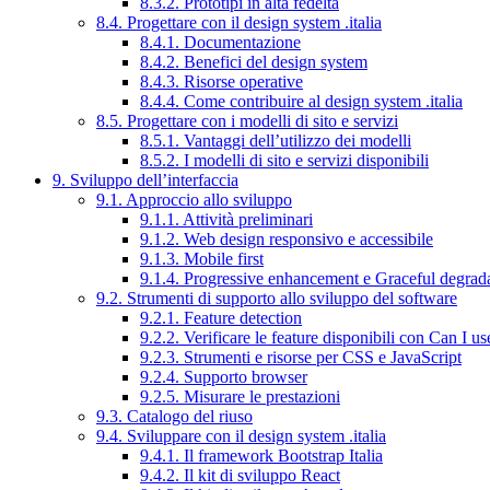
8.3.2. Prototipi in alta fedeltà
8.4. Progettare con il design system .italia
8.4.1. Documentazione
8.4.2. Benefici del design system
8.4.3. Risorse operative
8.4.4. Come contribuire al design system .italia
8.5. Progettare con i modelli di sito e servizi
8.5.1. Vantaggi dell’utilizzo dei modelli
8.5.2. I modelli di sito e servizi disponibili
9. Sviluppo dell’interfaccia
9.1. Approccio allo sviluppo
9.1.1. Attività preliminari
9.1.2. Web design responsivo e accessibile
9.1.3. Mobile first
9.1.4. Progressive enhancement e Graceful degrad
9.2. Strumenti di supporto allo sviluppo del software
9.2.1. Feature detection
9.2.2. Verificare le feature disponibili con Can I us
9.2.3. Strumenti e risorse per CSS e JavaScript
9.2.4. Supporto browser
9.2.5. Misurare le prestazioni
9.3. Catalogo del riuso
9.4. Sviluppare con il design system .italia
9.4.1. Il framework Bootstrap Italia
9.4.2. Il kit di sviluppo React