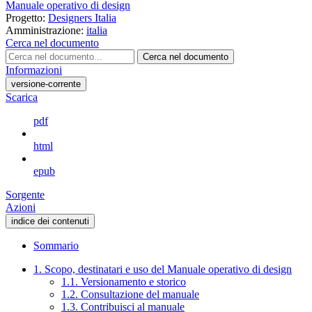
Manuale operativo di design
Progetto:
Designers Italia
Amministrazione:
italia
Cerca nel documento
Cerca nel documento
Informazioni
versione-corrente
Scarica
pdf
html
epub
Sorgente
Azioni
indice dei contenuti
Sommario
1. Scopo, destinatari e uso del Manuale operativo di design
1.1. Versionamento e storico
1.2. Consultazione del manuale
1.3. Contribuisci al manuale