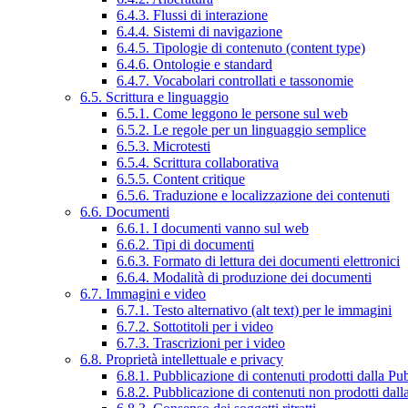
6.4.3. Flussi di interazione
6.4.4. Sistemi di navigazione
6.4.5. Tipologie di contenuto (content type)
6.4.6. Ontologie e standard
6.4.7. Vocabolari controllati e tassonomie
6.5. Scrittura e linguaggio
6.5.1. Come leggono le persone sul web
6.5.2. Le regole per un linguaggio semplice
6.5.3. Microtesti
6.5.4. Scrittura collaborativa
6.5.5. Content critique
6.5.6. Traduzione e localizzazione dei contenuti
6.6. Documenti
6.6.1. I documenti vanno sul web
6.6.2. Tipi di documenti
6.6.3. Formato di lettura dei documenti elettronici
6.6.4. Modalità di produzione dei documenti
6.7. Immagini e video
6.7.1. Testo alternativo (alt text) per le immagini
6.7.2. Sottotitoli per i video
6.7.3. Trascrizioni per i video
6.8. Proprietà intellettuale e privacy
6.8.1. Pubblicazione di contenuti prodotti dalla P
6.8.2. Pubblicazione di contenuti non prodotti dal