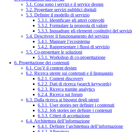
5.1. Cosa sono i servizi e il service design
5.2. Progettare servizi pubblici digitali
5.3. Definire il modello di servizio
5.3.1. Identificare gli attori coinvolti
5.3.2. Formulare la proposta di valore
5.3.3. Inquadrare gli elementi costitutivi del serviz
5.4. Descrivere il funzionamento del servizio
5.4.1. Mappare l’ecosistema
5.4.2. Rappresentare i flussi di servizio
5.5. Co-progettare le soluzioni
5.5.1. Workshop di co-progettazione
6. Progettazione dei contenuti
6.1. Cos’è il content design
6.2. Ricerca utente sui contenuti e il linguaggio
6.2.1. Content discovery
6.2.2. Dati di ricerca (search keywords)
6.2.3. Ricerca tramite analytics
6.2.4. Ricerca sui forum
6.3. Dalla ricerca ai bisogni degli utenti
6.3.1. User stories per definire i contenuti
6.3.2. Job stories per definire i contenuti
6.3.3. Criteri di accettazione
6.4. Architettura dell’informazione
6.4.1. Definire l’architettura dell’informazione
6.4.2. Alberatura