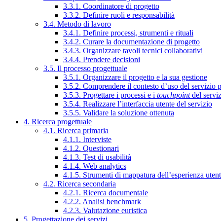
3.3.1. Coordinatore di progetto
3.3.2. Definire ruoli e responsabilità
3.4. Metodo di lavoro
3.4.1. Definire processi, strumenti e rituali
3.4.2. Curare la documentazione di progetto
3.4.3. Organizzare tavoli tecnici collaborativi
3.4.4. Prendere decisioni
3.5. Il processo progettuale
3.5.1. Organizzare il progetto e la sua gestione
3.5.2. Comprendere il contesto d’uso del servizio 
3.5.3. Progettare i processi e i
touchpoint
del servi
3.5.4. Realizzare l’interfaccia utente del servizio
3.5.5. Validare la soluzione ottenuta
4. Ricerca progettuale
4.1. Ricerca primaria
4.1.1. Interviste
4.1.2. Questionari
4.1.3. Test di usabilità
4.1.4. Web analytics
4.1.5. Strumenti di mappatura dell’esperienza uten
4.2. Ricerca secondaria
4.2.1. Ricerca documentale
4.2.2. Analisi benchmark
4.2.3. Valutazione euristica
5. Progettazione dei servizi