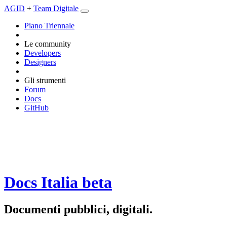
AGID
+
Team Digitale
Piano Triennale
Le community
Developers
Designers
Gli strumenti
Forum
Docs
GitHub
Docs Italia
beta
Documenti pubblici, digitali.