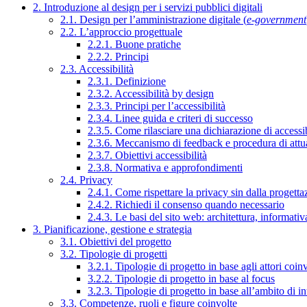
2. Introduzione al design per i servizi pubblici digitali
2.1. Design per l’amministrazione digitale (
e-government
2.2. L’approccio progettuale
2.2.1. Buone pratiche
2.2.2. Principi
2.3. Accessibilità
2.3.1. Definizione
2.3.2. Accessibilità by design
2.3.3. Principi per l’accessibilità
2.3.4. Linee guida e criteri di successo
2.3.5. Come rilasciare una dichiarazione di accessib
2.3.6. Meccanismo di feedback e procedura di attu
2.3.7. Obiettivi accessibilità
2.3.8. Normativa e approfondimenti
2.4. Privacy
2.4.1. Come rispettare la privacy sin dalla progettaz
2.4.2. Richiedi il consenso quando necessario
2.4.3. Le basi del sito web: architettura, informati
3. Pianificazione, gestione e strategia
3.1. Obiettivi del progetto
3.2. Tipologie di progetti
3.2.1. Tipologie di progetto in base agli attori coinv
3.2.2. Tipologie di progetto in base al focus
3.2.3. Tipologie di progetto in base all’ambito di i
3.3. Competenze, ruoli e figure coinvolte