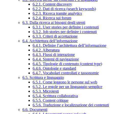
6.2.1. Content discovery
6.2.2. Dati di ricerca (search keywords)
6.2.3. Ricerca tramite analytics
6.2.4. Ricerca sui forum
6.3. Dalla ricerca ai bisogni degli utenti
6.3.1. User stories per definire i contenuti
6.3.2. Job stories per definire i contenuti
6.3.3. Criteri di accettazione
6.4. Architettura dell’informazione
6.4.1. Definire l’architettura dell’informazione
6.4.2. Alberatura
6.4.3. Flussi di interazione
6.4.4. Sistemi di navigazione
6.4.5. Tipologie di contenuto (content type)
6.4.6. Ontologie e standard
6.4.7. Vocabolari controllati e tassonomie
6.5. Scrittura e linguaggio
6.5.1. Come leggono le persone sul web
6.5.2. Le regole per un linguaggio semplice
6.5.3. Microtesti
6.5.4. Scrittura collaborativa
6.5.5. Content critique
6.5.6. Traduzione e localizzazione dei contenuti
6.6. Documenti