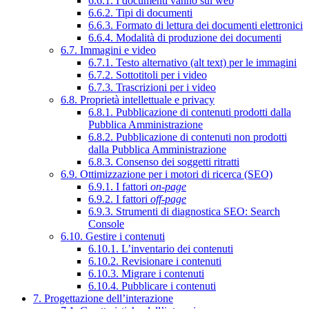
6.6.1. I documenti vanno sul web
6.6.2. Tipi di documenti
6.6.3. Formato di lettura dei documenti elettronici
6.6.4. Modalità di produzione dei documenti
6.7. Immagini e video
6.7.1. Testo alternativo (alt text) per le immagini
6.7.2. Sottotitoli per i video
6.7.3. Trascrizioni per i video
6.8. Proprietà intellettuale e privacy
6.8.1. Pubblicazione di contenuti prodotti dalla
Pubblica Amministrazione
6.8.2. Pubblicazione di contenuti non prodotti
dalla Pubblica Amministrazione
6.8.3. Consenso dei soggetti ritratti
6.9. Ottimizzazione per i motori di ricerca (SEO)
6.9.1. I fattori
on-page
6.9.2. I fattori
off-page
6.9.3. Strumenti di diagnostica SEO: Search
Console
6.10. Gestire i contenuti
6.10.1. L’inventario dei contenuti
6.10.2. Revisionare i contenuti
6.10.3. Migrare i contenuti
6.10.4. Pubblicare i contenuti
7. Progettazione dell’interazione