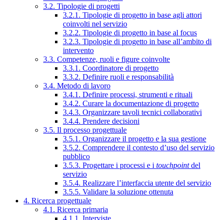
3.2. Tipologie di progetti
3.2.1. Tipologie di progetto in base agli attori
coinvolti nel servizio
3.2.2. Tipologie di progetto in base al focus
3.2.3. Tipologie di progetto in base all’ambito di
intervento
3.3. Competenze, ruoli e figure coinvolte
3.3.1. Coordinatore di progetto
3.3.2. Definire ruoli e responsabilità
3.4. Metodo di lavoro
3.4.1. Definire processi, strumenti e rituali
3.4.2. Curare la documentazione di progetto
3.4.3. Organizzare tavoli tecnici collaborativi
3.4.4. Prendere decisioni
3.5. Il processo progettuale
3.5.1. Organizzare il progetto e la sua gestione
3.5.2. Comprendere il contesto d’uso del servizio
pubblico
3.5.3. Progettare i processi e i
touchpoint
del
servizio
3.5.4. Realizzare l’interfaccia utente del servizio
3.5.5. Validare la soluzione ottenuta
4. Ricerca progettuale
4.1. Ricerca primaria
4.1.1. Interviste