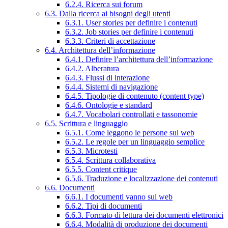
6.2.4. Ricerca sui forum
6.3. Dalla ricerca ai bisogni degli utenti
6.3.1. User stories per definire i contenuti
6.3.2. Job stories per definire i contenuti
6.3.3. Criteri di accettazione
6.4. Architettura dell’informazione
6.4.1. Definire l’architettura dell’informazione
6.4.2. Alberatura
6.4.3. Flussi di interazione
6.4.4. Sistemi di navigazione
6.4.5. Tipologie di contenuto (content type)
6.4.6. Ontologie e standard
6.4.7. Vocabolari controllati e tassonomie
6.5. Scrittura e linguaggio
6.5.1. Come leggono le persone sul web
6.5.2. Le regole per un linguaggio semplice
6.5.3. Microtesti
6.5.4. Scrittura collaborativa
6.5.5. Content critique
6.5.6. Traduzione e localizzazione dei contenuti
6.6. Documenti
6.6.1. I documenti vanno sul web
6.6.2. Tipi di documenti
6.6.3. Formato di lettura dei documenti elettronici
6.6.4. Modalità di produzione dei documenti