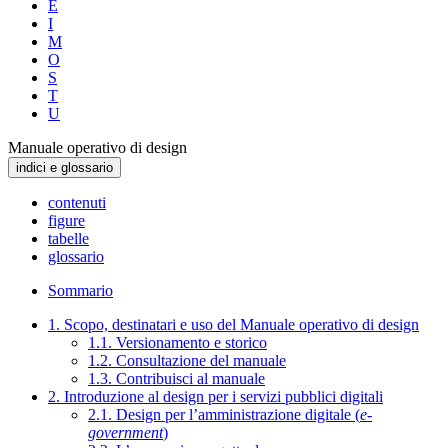
E
I
M
O
S
T
U
Manuale operativo di design
indici e glossario
contenuti
figure
tabelle
glossario
Sommario
1. Scopo, destinatari e uso del Manuale operativo di design
1.1. Versionamento e storico
1.2. Consultazione del manuale
1.3. Contribuisci al manuale
2. Introduzione al design per i servizi pubblici digitali
2.1. Design per l’amministrazione digitale (
e-
government
)