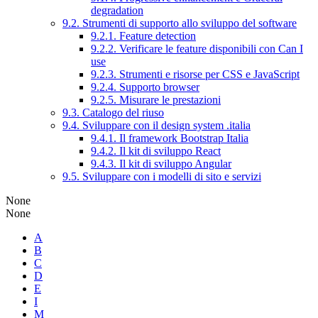
degradation
9.2. Strumenti di supporto allo sviluppo del software
9.2.1. Feature detection
9.2.2. Verificare le feature disponibili con Can I
use
9.2.3. Strumenti e risorse per CSS e JavaScript
9.2.4. Supporto browser
9.2.5. Misurare le prestazioni
9.3. Catalogo del riuso
9.4. Sviluppare con il design system .italia
9.4.1. Il framework Bootstrap Italia
9.4.2. Il kit di sviluppo React
9.4.3. Il kit di sviluppo Angular
9.5. Sviluppare con i modelli di sito e servizi
None
None
A
B
C
D
E
I
M