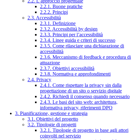
2.2. L’approccio progettuale
2.2.1. Buone pratiche
2.2.2. Principi
2.3. Accessibilità
2.3.1. Definizione
2.3.2. Accessibilità by design
2.3.3. Principi per l’accessibilità
2.3.4. Linee guida e criteri di successo
2.3.5. Come rilasciare una dichiarazione di
accessibilità
2.3.6. Meccanismo di feedback e procedura di
attuazione
2.3.7. Obiettivi accessibilità
2.3.8. Normativa e approfondimenti
2.4. Privacy
2.4.1. Come rispettare la privacy sin dalla
progettazione di un sito o servizio digitale
2.4.2. Richiedi il consenso quando necessario
2.4.3. Le basi del sito web: architettura,
informativa privacy, riferimenti DPO
3. Pianificazione, gestione e strategia
3.1. Obiettivi del progetto
3.2. Tipologie di progetti
3.2.1. Tipologie di progetto in base agli attori
coinvolti nel servizio