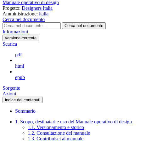
Manuale operativo di design
Progetto:
Designers Italia
Amministrazione:
italia
Cerca nel documento
Cerca nel documento
Informazioni
versione-corrente
Scarica
pdf
html
epub
Sorgente
Azioni
indice dei contenuti
Sommario
1. Scopo, destinatari e uso del Manuale operativo di design
1.1. Versionamento e storico
1.2. Consultazione del manuale
1.3. Contribuisci al manuale