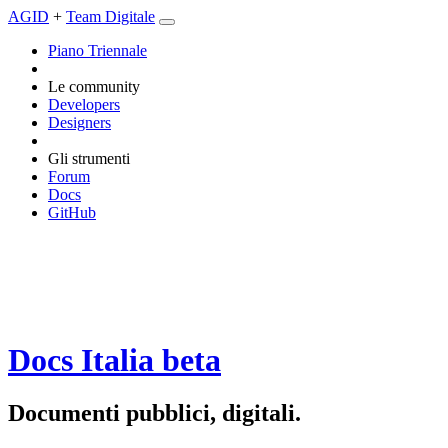
AGID
+
Team Digitale
Piano Triennale
Le community
Developers
Designers
Gli strumenti
Forum
Docs
GitHub
Docs Italia
beta
Documenti pubblici, digitali.