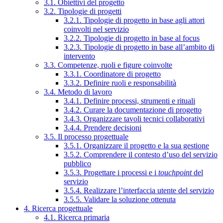
3.1. Obiettivi del progetto
3.2. Tipologie di progetti
3.2.1. Tipologie di progetto in base agli attori
coinvolti nel servizio
3.2.2. Tipologie di progetto in base al focus
3.2.3. Tipologie di progetto in base all’ambito di
intervento
3.3. Competenze, ruoli e figure coinvolte
3.3.1. Coordinatore di progetto
3.3.2. Definire ruoli e responsabilità
3.4. Metodo di lavoro
3.4.1. Definire processi, strumenti e rituali
3.4.2. Curare la documentazione di progetto
3.4.3. Organizzare tavoli tecnici collaborativi
3.4.4. Prendere decisioni
3.5. Il processo progettuale
3.5.1. Organizzare il progetto e la sua gestione
3.5.2. Comprendere il contesto d’uso del servizio
pubblico
3.5.3. Progettare i processi e i
touchpoint
del
servizio
3.5.4. Realizzare l’interfaccia utente del servizio
3.5.5. Validare la soluzione ottenuta
4. Ricerca progettuale
4.1. Ricerca primaria