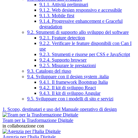
9.1.1. Attività preliminari
9.1.2. Web design responsivo e accessibile
9.1.3. Mobile first
9.1.4. Progressive enhancement e Graceful
degradation
9.2. Strumenti di supporto allo sviluppo del software
9.2.1. Feature detection
9.2.2. Verificare le feature disponibili con Can I
use
9.2.3. Strumenti e risorse per CSS e JavaScript
9.2.4. Supporto browser
9.2.5. Misurare le prestazioni
9.3. Catalogo del riuso
9.4. Sviluppare con il design system .italia
9.4.1. Il framework Bootstrap Italia
9.4.2. Il kit di sviluppo React
9.4.3. Il kit di sviluppo Angular
9.5. Sviluppare con i modelli di sito e servizi
1. Scopo, destinatari e uso del Manuale operativo di design
Team per la Trasformazione Digitale
in collaborazione con
Agenzia per l'Italia Digitale