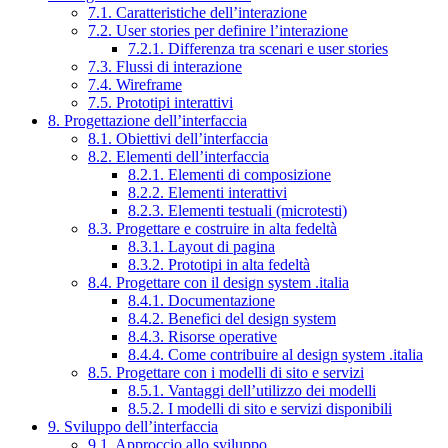
7.1. Caratteristiche dell’interazione
7.2. User stories per definire l’interazione
7.2.1. Differenza tra scenari e user stories
7.3. Flussi di interazione
7.4. Wireframe
7.5. Prototipi interattivi
8. Progettazione dell’interfaccia
8.1. Obiettivi dell’interfaccia
8.2. Elementi dell’interfaccia
8.2.1. Elementi di composizione
8.2.2. Elementi interattivi
8.2.3. Elementi testuali (microtesti)
8.3. Progettare e costruire in alta fedeltà
8.3.1. Layout di pagina
8.3.2. Prototipi in alta fedeltà
8.4. Progettare con il design system .italia
8.4.1. Documentazione
8.4.2. Benefici del design system
8.4.3. Risorse operative
8.4.4. Come contribuire al design system .italia
8.5. Progettare con i modelli di sito e servizi
8.5.1. Vantaggi dell’utilizzo dei modelli
8.5.2. I modelli di sito e servizi disponibili
9. Sviluppo dell’interfaccia
9.1. Approccio allo sviluppo