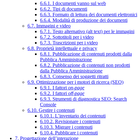
6.6.1. I documenti vanno sul web
6.6.2. Tipi di documenti
6.6.3. Formato di lettura dei documenti elettronici
6.6.4. Modalità di produzione dei documenti
6.7. Immagini e video
6.7.1. Testo alternativo (alt text) per le immagini
6.7.2. Sottotitoli per i video
6.7.3. Trascrizioni per i video
6.8. Proprietà intellettuale e privacy
6.8.1. Pubblicazione di contenuti prodotti dalla
Pubblica Amministrazione
6.8.2. Pubblicazione di contenuti non prodotti
dalla Pubblica Amministrazione
6.8.3. Consenso dei soggetti ritratti
6.9. Ottimizzazione per i motori di ricerca (SEO)
6.9.1. I fattori
on-page
6.9.2. I fattori
off-page
6.9.3. Strumenti di diagnostica SEO: Search
Console
6.10. Gestire i contenuti
6.10.1. L’inventario dei contenuti
6.10.2. Revisionare i contenuti
6.10.3. Migrare i contenuti
6.10.4. Pubblicare i contenuti
7. Progettazione dell’interazione