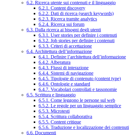
6.2. Ricerca utente sui contenuti e il linguaggio
6.2.1. Content discovery
6.2.2. Dati di ricerca (search keywords)
6.2.3. Ricerca tramite analytics
6.2.4. Ricerca sui forum
6.3. Dalla ricerca ai bisogni degli utenti
6.3.1. User stories per definire i contenuti
6.3.2. Job stories per definire i contenuti
6.3.3. Criteri di accettazione
6.4. Architettura dell’informazione
6.4.1. Definire l’architettura dell’informazione
6.4.2. Alberatura
6.4.3. Flussi di interazione
6.4.4. Sistemi di navigazione
6.4.5. Tipologie di contenuto (content type)
6.4.6. Ontologie e standard
6.4.7. Vocabolari controllati e tassonomie
6.5. Scrittura e linguaggio
6.5.1. Come leggono le persone sul web
6.5.2. Le regole per un linguaggio semplice
6.5.3. Microtesti
6.5.4. Scrittura collaborativa
6.5.5. Content critique
6.5.6. Traduzione e localizzazione dei contenuti
6.6. Documenti