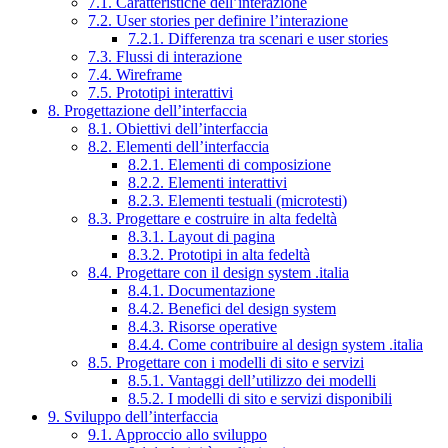
7.1. Caratteristiche dell’interazione
7.2. User stories per definire l’interazione
7.2.1. Differenza tra scenari e user stories
7.3. Flussi di interazione
7.4. Wireframe
7.5. Prototipi interattivi
8. Progettazione dell’interfaccia
8.1. Obiettivi dell’interfaccia
8.2. Elementi dell’interfaccia
8.2.1. Elementi di composizione
8.2.2. Elementi interattivi
8.2.3. Elementi testuali (microtesti)
8.3. Progettare e costruire in alta fedeltà
8.3.1. Layout di pagina
8.3.2. Prototipi in alta fedeltà
8.4. Progettare con il design system .italia
8.4.1. Documentazione
8.4.2. Benefici del design system
8.4.3. Risorse operative
8.4.4. Come contribuire al design system .italia
8.5. Progettare con i modelli di sito e servizi
8.5.1. Vantaggi dell’utilizzo dei modelli
8.5.2. I modelli di sito e servizi disponibili
9. Sviluppo dell’interfaccia
9.1. Approccio allo sviluppo