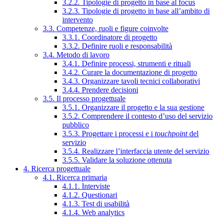
3.2.2. Tipologie di progetto in base al focus
3.2.3. Tipologie di progetto in base all’ambito di
intervento
3.3. Competenze, ruoli e figure coinvolte
3.3.1. Coordinatore di progetto
3.3.2. Definire ruoli e responsabilità
3.4. Metodo di lavoro
3.4.1. Definire processi, strumenti e rituali
3.4.2. Curare la documentazione di progetto
3.4.3. Organizzare tavoli tecnici collaborativi
3.4.4. Prendere decisioni
3.5. Il processo progettuale
3.5.1. Organizzare il progetto e la sua gestione
3.5.2. Comprendere il contesto d’uso del servizio
pubblico
3.5.3. Progettare i processi e i
touchpoint
del
servizio
3.5.4. Realizzare l’interfaccia utente del servizio
3.5.5. Validare la soluzione ottenuta
4. Ricerca progettuale
4.1. Ricerca primaria
4.1.1. Interviste
4.1.2. Questionari
4.1.3. Test di usabilità
4.1.4. Web analytics