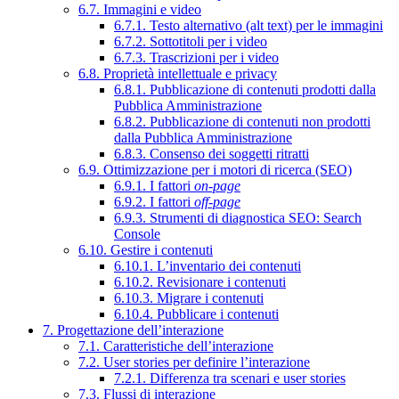
6.7. Immagini e video
6.7.1. Testo alternativo (alt text) per le immagini
6.7.2. Sottotitoli per i video
6.7.3. Trascrizioni per i video
6.8. Proprietà intellettuale e privacy
6.8.1. Pubblicazione di contenuti prodotti dalla
Pubblica Amministrazione
6.8.2. Pubblicazione di contenuti non prodotti
dalla Pubblica Amministrazione
6.8.3. Consenso dei soggetti ritratti
6.9. Ottimizzazione per i motori di ricerca (SEO)
6.9.1. I fattori
on-page
6.9.2. I fattori
off-page
6.9.3. Strumenti di diagnostica SEO: Search
Console
6.10. Gestire i contenuti
6.10.1. L’inventario dei contenuti
6.10.2. Revisionare i contenuti
6.10.3. Migrare i contenuti
6.10.4. Pubblicare i contenuti
7. Progettazione dell’interazione
7.1. Caratteristiche dell’interazione
7.2. User stories per definire l’interazione
7.2.1. Differenza tra scenari e user stories
7.3. Flussi di interazione