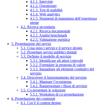
4.1.1. Interviste
4.1.2. Questionari
4.1.3. Test di usabilità
4.1.4. Web analytics
4.1.5. Strumenti di mappatura dell’esperienza
utente
4.2. Ricerca secondaria
4.2.1. Ricerca documentale
4.2.2. Analisi benchmark
4.2.3. Valutazione euristica
5. Progettazione dei servizi
5.1. Cosa sono i servizi e il service design
5.2. Progettare servizi pubblici digitali
5.3. Definire il modello di servizio
5.3.1. Identificare gli attori coinvolti
5.3.2. Formulare la proposta di valore
5.3.3. Inquadrare gli elementi costitutivi del
servizio
5.4. Descrivere il funzionamento del servizio
5.4.1. Mappare l’ecosistema
5.4.2. Rappresentare i flussi di servizio
5.5. Co-progettare le soluzioni
5.5.1. Workshop di co-progettazione
6. Progettazione dei contenuti
6.1. Cos’è il content design