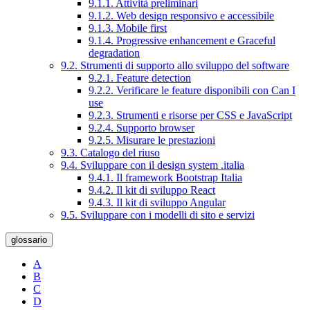
9.1.1. Attività preliminari
9.1.2. Web design responsivo e accessibile
9.1.3. Mobile first
9.1.4. Progressive enhancement e Graceful
degradation
9.2. Strumenti di supporto allo sviluppo del software
9.2.1. Feature detection
9.2.2. Verificare le feature disponibili con Can I
use
9.2.3. Strumenti e risorse per CSS e JavaScript
9.2.4. Supporto browser
9.2.5. Misurare le prestazioni
9.3. Catalogo del riuso
9.4. Sviluppare con il design system .italia
9.4.1. Il framework Bootstrap Italia
9.4.2. Il kit di sviluppo React
9.4.3. Il kit di sviluppo Angular
9.5. Sviluppare con i modelli di sito e servizi
glossario
A
B
C
D