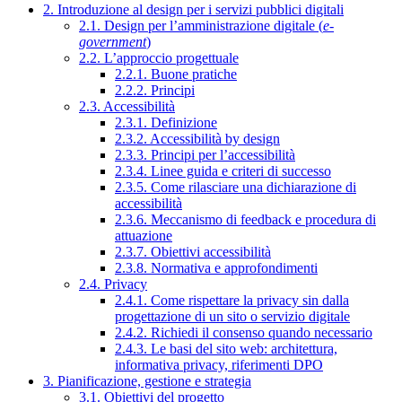
2. Introduzione al design per i servizi pubblici digitali
2.1. Design per l’amministrazione digitale (
e-
government
)
2.2. L’approccio progettuale
2.2.1. Buone pratiche
2.2.2. Principi
2.3. Accessibilità
2.3.1. Definizione
2.3.2. Accessibilità by design
2.3.3. Principi per l’accessibilità
2.3.4. Linee guida e criteri di successo
2.3.5. Come rilasciare una dichiarazione di
accessibilità
2.3.6. Meccanismo di feedback e procedura di
attuazione
2.3.7. Obiettivi accessibilità
2.3.8. Normativa e approfondimenti
2.4. Privacy
2.4.1. Come rispettare la privacy sin dalla
progettazione di un sito o servizio digitale
2.4.2. Richiedi il consenso quando necessario
2.4.3. Le basi del sito web: architettura,
informativa privacy, riferimenti DPO
3. Pianificazione, gestione e strategia
3.1. Obiettivi del progetto