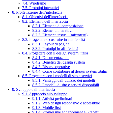
7.4. Wireframe
7.5. Prototipi interattivi
8. Progettazione dell’interfaccia
8.1. Obiettivi dell’interfaccia
8.2. Elementi dell’interfaccia
8.2.1. Elementi di composizione
8.2.2. Elementi interattivi
8.2.3. Elementi testuali (microtesti)
8.3. Progettare e costruire in alta fedeltà
8.3.1. Layout di pagina
8.3.2. Prototipi in alta fedeltà
8.4. Progettare con il design system .italia
8.4.1. Documentazione
8.4.2. Benefici del design system
8.4.3. Risorse operative
8.4.4. Come contribuire al design system .italia
8.5. Progettare con i modelli di sito e servizi
8.5.1. Vantaggi dell’utilizzo dei modelli
8.5.2. I modelli di sito e servizi disponibili
9. Sviluppo dell’interfaccia
9.1. Approccio allo sviluppo
9.1.1. Attività preliminari
9.1.2. Web design responsivo e accessibile
9.1.3. Mobile first
9.1.4. Progressive enhancement e Graceful