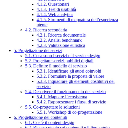
4.1.2. Questionari
4.1.3. Test di usabilità
4.1.4. Web analytics
4.1.5. Strumenti di mappatura dell’esperienza
utente
4.2. Ricerca secondaria
4.2.1. Ricerca documentale
4.2.2. Analisi benchmark
4.2.3. Valutazione euristica
5. Progettazione dei servizi
5.1. Cosa sono i servizi e il service design
5.2. Progettare servizi pubblici digitali
5.3. Definire il modello di servizio
5.3.1. Identificare gli attori coinvolti
5.3.2. Formulare la proposta di valore
5.3.3. Inquadrare gli elementi costitutivi del
servizio
5.4. Descrivere il funzionamento del servizio
5.4.1. Mappare l’ecosistema
5.4.2. Rappresentare i flussi di servizio
5.5. Co-progettare le soluzioni
5.5.1. Workshop di co-progettazione
6. Progettazione dei contenuti
6.1. Cos’è il content design
6.2. Ricerca utente sui contenuti e il linguaggio