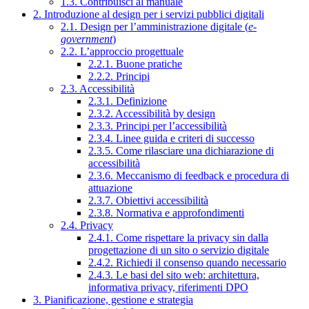
1.3. Contribuisci al manuale
2. Introduzione al design per i servizi pubblici digitali
2.1. Design per l’amministrazione digitale (
e-
government
)
2.2. L’approccio progettuale
2.2.1. Buone pratiche
2.2.2. Principi
2.3. Accessibilità
2.3.1. Definizione
2.3.2. Accessibilità by design
2.3.3. Principi per l’accessibilità
2.3.4. Linee guida e criteri di successo
2.3.5. Come rilasciare una dichiarazione di
accessibilità
2.3.6. Meccanismo di feedback e procedura di
attuazione
2.3.7. Obiettivi accessibilità
2.3.8. Normativa e approfondimenti
2.4. Privacy
2.4.1. Come rispettare la privacy sin dalla
progettazione di un sito o servizio digitale
2.4.2. Richiedi il consenso quando necessario
2.4.3. Le basi del sito web: architettura,
informativa privacy, riferimenti DPO
3. Pianificazione, gestione e strategia