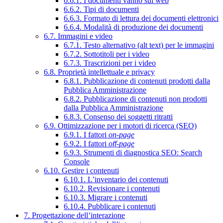
6.6.1. I documenti vanno sul web
6.6.2. Tipi di documenti
6.6.3. Formato di lettura dei documenti elettronici
6.6.4. Modalità di produzione dei documenti
6.7. Immagini e video
6.7.1. Testo alternativo (alt text) per le immagini
6.7.2. Sottotitoli per i video
6.7.3. Trascrizioni per i video
6.8. Proprietà intellettuale e privacy
6.8.1. Pubblicazione di contenuti prodotti dalla
Pubblica Amministrazione
6.8.2. Pubblicazione di contenuti non prodotti
dalla Pubblica Amministrazione
6.8.3. Consenso dei soggetti ritratti
6.9. Ottimizzazione per i motori di ricerca (SEO)
6.9.1. I fattori
on-page
6.9.2. I fattori
off-page
6.9.3. Strumenti di diagnostica SEO: Search
Console
6.10. Gestire i contenuti
6.10.1. L’inventario dei contenuti
6.10.2. Revisionare i contenuti
6.10.3. Migrare i contenuti
6.10.4. Pubblicare i contenuti
7. Progettazione dell’interazione