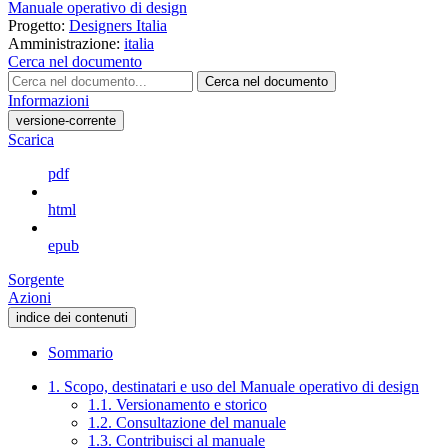
Manuale operativo di design
Progetto:
Designers Italia
Amministrazione:
italia
Cerca nel documento
Cerca nel documento
Informazioni
versione-corrente
Scarica
pdf
html
epub
Sorgente
Azioni
indice dei contenuti
Sommario
1. Scopo, destinatari e uso del Manuale operativo di design
1.1. Versionamento e storico
1.2. Consultazione del manuale
1.3. Contribuisci al manuale