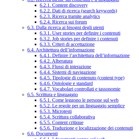
6.2.1. Content discovery
6.2.2. Dati di ricerca (search keywords)
6.2.3. Ricerca tramite analytics
6.2.4. Ricerca sui forum
6.3. Dalla ricerca ai bisogni degli utenti
6.3.1. User stories per definire i contenuti
6.3.2. Job stories per definire i contenuti
6.3.3. Criteri di accettazione
6.4. Architettura dell’informazione
6.4.1. Definire l’architettura dell’informazione
6.4.2. Alberatura
6.4.3. Flussi di interazione
6.4.4. Sistemi di navigazione
6.4.5. Tipologie di contenuto (content type)
6.4.6. Ontologie e standard
6.4.7. Vocabolari controllati e tassonomie
6.5. Scrittura e linguaggio
6.5.1. Come leggono le persone sul web
6.5.2. Le regole per un linguaggio semplice
6.5.3. Microtesti
6.5.4. Scrittura collaborativa
6.5.5. Content critique
6.5.6. Traduzione e localizzazione dei contenuti
6.6. Documenti