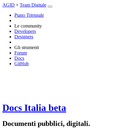
AGID
+
Team Digitale
Piano Triennale
Le community
Developers
Designers
Gli strumenti
Forum
Docs
GitHub
Docs Italia
beta
Documenti pubblici, digitali.