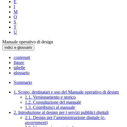
E
I
M
O
S
T
U
Manuale operativo di design
indici e glossario
contenuti
figure
tabelle
glossario
Sommario
1. Scopo, destinatari e uso del Manuale operativo di design
1.1. Versionamento e storico
1.2. Consultazione del manuale
1.3. Contribuisci al manuale
2. Introduzione al design per i servizi pubblici digitali
2.1. Design per l’amministrazione digitale (
e-
government
)