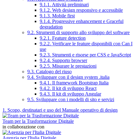
9.1.1. Attività preliminari
9.1.2. Web design responsivo e accessibile
9.1.3. Mobile first
9.1.4. Progressive enhancement e Graceful
degradation
9.2. Strumenti di supporto allo sviluppo del software
9.2.1. Feature detection
9.2.2. Verificare le feature disponibili con Can I
use
9.2.3. Strumenti e risorse per CSS e JavaScript
9.2.4. Supporto browser
9.2.5. Misurare le prestazioni
9.3. Catalogo del riuso
9.4. Sviluppare con il design system .italia
9.4.1. Il framework Bootstrap Italia
9.4.2. Il kit di sviluppo React
9.4.3. Il kit di sviluppo Angular
9.5. Sviluppare con i modelli di sito e servizi
1. Scopo, destinatari e uso del Manuale operativo di design
Team per la Trasformazione Digitale
in collaborazione con
Agenzia per l'Italia Digitale