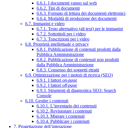
6.6.1. I documenti vanno sul web
6.6.2. Tipi di documenti
6.6.3. Formato di lettura dei documenti elettronici
6.6.4. Modalità di produzione dei documenti
6.7. Immagini e video
6.7.1. Testo alternativo (alt text) per le immagini
6.7.2. Sottotitoli per i video
6.7.3. Trascrizioni per i video
6.8. Proprietà intellettuale e privacy
6.8.1. Pubblicazione di contenuti prodotti dalla
Pubblica Amministrazione
6.8.2. Pubblicazione di contenuti non prodotti
dalla Pubblica Amministrazione
6.8.3. Consenso dei soggetti ritratti
6.9. Ottimizzazione per i motori di ricerca (SEO)
6.9.1. I fattori
on-page
6.9.2. I fattori
off-page
6.9.3. Strumenti di diagnostica SEO: Search
Console
6.10. Gestire i contenuti
6.10.1. L’inventario dei contenuti
6.10.2. Revisionare i contenuti
6.10.3. Migrare i contenuti
6.10.4. Pubblicare i contenuti
7. Progettazione dell’interazione