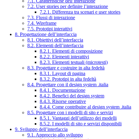
7.1. Caratteristiche dell’interazione
7.2. User stories per definire l’interazione
7.2.1. Differenza tra scenari e user stories
7.3. Flussi di interazione
7.4. Wireframe
7.5. Prototipi interattivi
8. Progettazione dell’interfaccia
8.1. Obiettivi dell’interfaccia
8.2. Elementi dell’interfaccia
8.2.1. Elementi di composizione
8.2.2. Elementi interattivi
8.2.3. Elementi testuali (microtesti)
8.3. Progettare e costruire in alta fedeltà
8.3.1. Layout di pagina
8.3.2. Prototipi in alta fedeltà
8.4. Progettare con il design system .italia
8.4.1. Documentazione
8.4.2. Benefici del design system
8.4.3. Risorse operative
8.4.4. Come contribuire al design system .italia
8.5. Progettare con i modelli di sito e servizi
8.5.1. Vantaggi dell’utilizzo dei modelli
8.5.2. I modelli di sito e servizi disponibili
9. Sviluppo dell’interfaccia
9.1. Approccio allo sviluppo