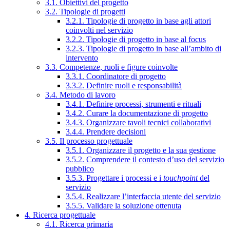
3.1. Obiettivi del progetto
3.2. Tipologie di progetti
3.2.1. Tipologie di progetto in base agli attori
coinvolti nel servizio
3.2.2. Tipologie di progetto in base al focus
3.2.3. Tipologie di progetto in base all’ambito di
intervento
3.3. Competenze, ruoli e figure coinvolte
3.3.1. Coordinatore di progetto
3.3.2. Definire ruoli e responsabilità
3.4. Metodo di lavoro
3.4.1. Definire processi, strumenti e rituali
3.4.2. Curare la documentazione di progetto
3.4.3. Organizzare tavoli tecnici collaborativi
3.4.4. Prendere decisioni
3.5. Il processo progettuale
3.5.1. Organizzare il progetto e la sua gestione
3.5.2. Comprendere il contesto d’uso del servizio
pubblico
3.5.3. Progettare i processi e i
touchpoint
del
servizio
3.5.4. Realizzare l’interfaccia utente del servizio
3.5.5. Validare la soluzione ottenuta
4. Ricerca progettuale
4.1. Ricerca primaria