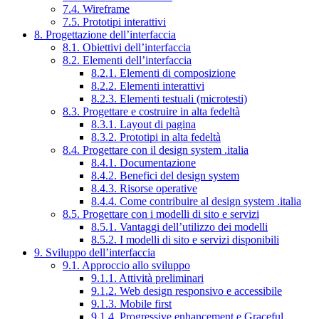
7.4. Wireframe
7.5. Prototipi interattivi
8. Progettazione dell’interfaccia
8.1. Obiettivi dell’interfaccia
8.2. Elementi dell’interfaccia
8.2.1. Elementi di composizione
8.2.2. Elementi interattivi
8.2.3. Elementi testuali (microtesti)
8.3. Progettare e costruire in alta fedeltà
8.3.1. Layout di pagina
8.3.2. Prototipi in alta fedeltà
8.4. Progettare con il design system .italia
8.4.1. Documentazione
8.4.2. Benefici del design system
8.4.3. Risorse operative
8.4.4. Come contribuire al design system .italia
8.5. Progettare con i modelli di sito e servizi
8.5.1. Vantaggi dell’utilizzo dei modelli
8.5.2. I modelli di sito e servizi disponibili
9. Sviluppo dell’interfaccia
9.1. Approccio allo sviluppo
9.1.1. Attività preliminari
9.1.2. Web design responsivo e accessibile
9.1.3. Mobile first
9.1.4. Progressive enhancement e Graceful