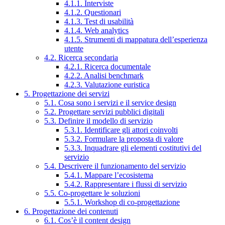
4.1.1. Interviste
4.1.2. Questionari
4.1.3. Test di usabilità
4.1.4. Web analytics
4.1.5. Strumenti di mappatura dell’esperienza
utente
4.2. Ricerca secondaria
4.2.1. Ricerca documentale
4.2.2. Analisi benchmark
4.2.3. Valutazione euristica
5. Progettazione dei servizi
5.1. Cosa sono i servizi e il service design
5.2. Progettare servizi pubblici digitali
5.3. Definire il modello di servizio
5.3.1. Identificare gli attori coinvolti
5.3.2. Formulare la proposta di valore
5.3.3. Inquadrare gli elementi costitutivi del
servizio
5.4. Descrivere il funzionamento del servizio
5.4.1. Mappare l’ecosistema
5.4.2. Rappresentare i flussi di servizio
5.5. Co-progettare le soluzioni
5.5.1. Workshop di co-progettazione
6. Progettazione dei contenuti
6.1. Cos’è il content design