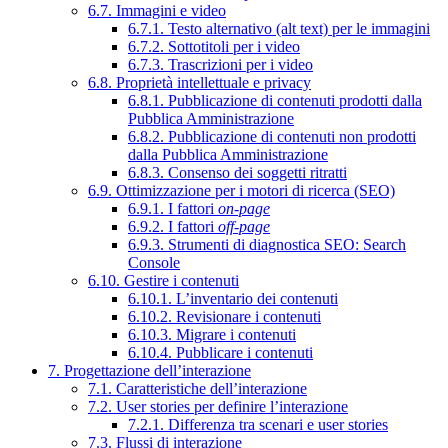
6.7. Immagini e video
6.7.1. Testo alternativo (alt text) per le immagini
6.7.2. Sottotitoli per i video
6.7.3. Trascrizioni per i video
6.8. Proprietà intellettuale e privacy
6.8.1. Pubblicazione di contenuti prodotti dalla
Pubblica Amministrazione
6.8.2. Pubblicazione di contenuti non prodotti
dalla Pubblica Amministrazione
6.8.3. Consenso dei soggetti ritratti
6.9. Ottimizzazione per i motori di ricerca (SEO)
6.9.1. I fattori
on-page
6.9.2. I fattori
off-page
6.9.3. Strumenti di diagnostica SEO: Search
Console
6.10. Gestire i contenuti
6.10.1. L’inventario dei contenuti
6.10.2. Revisionare i contenuti
6.10.3. Migrare i contenuti
6.10.4. Pubblicare i contenuti
7. Progettazione dell’interazione
7.1. Caratteristiche dell’interazione
7.2. User stories per definire l’interazione
7.2.1. Differenza tra scenari e user stories
7.3. Flussi di interazione