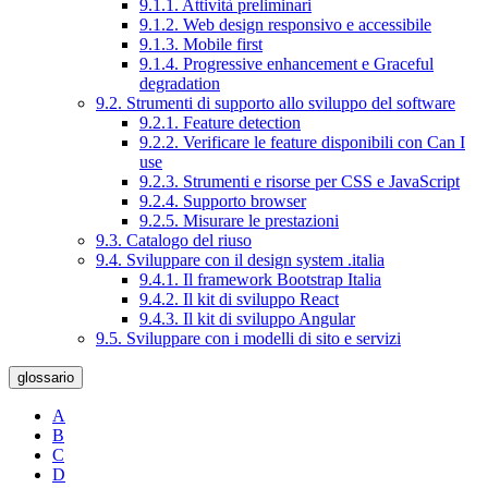
9.1.1. Attività preliminari
9.1.2. Web design responsivo e accessibile
9.1.3. Mobile first
9.1.4. Progressive enhancement e Graceful
degradation
9.2. Strumenti di supporto allo sviluppo del software
9.2.1. Feature detection
9.2.2. Verificare le feature disponibili con Can I
use
9.2.3. Strumenti e risorse per CSS e JavaScript
9.2.4. Supporto browser
9.2.5. Misurare le prestazioni
9.3. Catalogo del riuso
9.4. Sviluppare con il design system .italia
9.4.1. Il framework Bootstrap Italia
9.4.2. Il kit di sviluppo React
9.4.3. Il kit di sviluppo Angular
9.5. Sviluppare con i modelli di sito e servizi
glossario
A
B
C
D