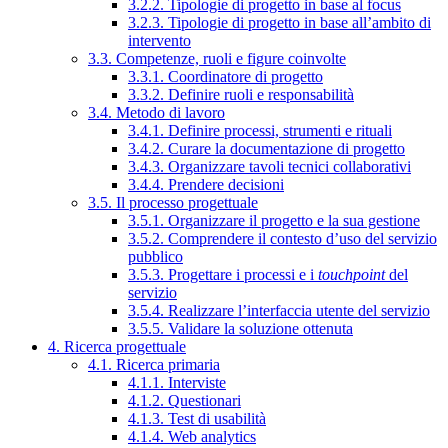
3.2.2. Tipologie di progetto in base al focus
3.2.3. Tipologie di progetto in base all’ambito di
intervento
3.3. Competenze, ruoli e figure coinvolte
3.3.1. Coordinatore di progetto
3.3.2. Definire ruoli e responsabilità
3.4. Metodo di lavoro
3.4.1. Definire processi, strumenti e rituali
3.4.2. Curare la documentazione di progetto
3.4.3. Organizzare tavoli tecnici collaborativi
3.4.4. Prendere decisioni
3.5. Il processo progettuale
3.5.1. Organizzare il progetto e la sua gestione
3.5.2. Comprendere il contesto d’uso del servizio
pubblico
3.5.3. Progettare i processi e i
touchpoint
del
servizio
3.5.4. Realizzare l’interfaccia utente del servizio
3.5.5. Validare la soluzione ottenuta
4. Ricerca progettuale
4.1. Ricerca primaria
4.1.1. Interviste
4.1.2. Questionari
4.1.3. Test di usabilità
4.1.4. Web analytics