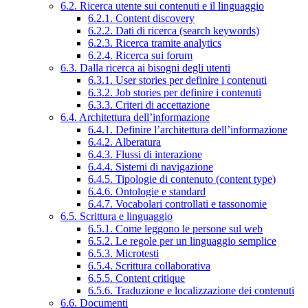
6.2. Ricerca utente sui contenuti e il linguaggio
6.2.1. Content discovery
6.2.2. Dati di ricerca (search keywords)
6.2.3. Ricerca tramite analytics
6.2.4. Ricerca sui forum
6.3. Dalla ricerca ai bisogni degli utenti
6.3.1. User stories per definire i contenuti
6.3.2. Job stories per definire i contenuti
6.3.3. Criteri di accettazione
6.4. Architettura dell’informazione
6.4.1. Definire l’architettura dell’informazione
6.4.2. Alberatura
6.4.3. Flussi di interazione
6.4.4. Sistemi di navigazione
6.4.5. Tipologie di contenuto (content type)
6.4.6. Ontologie e standard
6.4.7. Vocabolari controllati e tassonomie
6.5. Scrittura e linguaggio
6.5.1. Come leggono le persone sul web
6.5.2. Le regole per un linguaggio semplice
6.5.3. Microtesti
6.5.4. Scrittura collaborativa
6.5.5. Content critique
6.5.6. Traduzione e localizzazione dei contenuti
6.6. Documenti