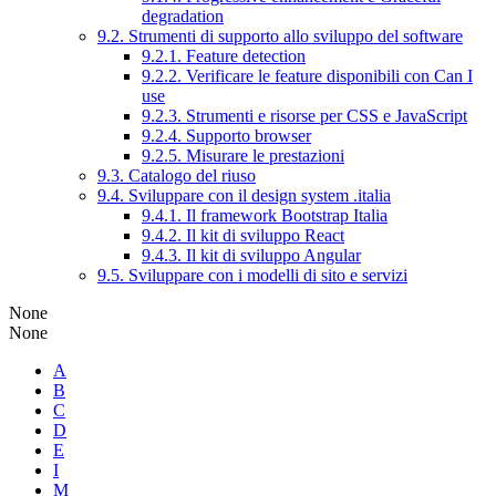
degradation
9.2. Strumenti di supporto allo sviluppo del software
9.2.1. Feature detection
9.2.2. Verificare le feature disponibili con Can I
use
9.2.3. Strumenti e risorse per CSS e JavaScript
9.2.4. Supporto browser
9.2.5. Misurare le prestazioni
9.3. Catalogo del riuso
9.4. Sviluppare con il design system .italia
9.4.1. Il framework Bootstrap Italia
9.4.2. Il kit di sviluppo React
9.4.3. Il kit di sviluppo Angular
9.5. Sviluppare con i modelli di sito e servizi
None
None
A
B
C
D
E
I
M