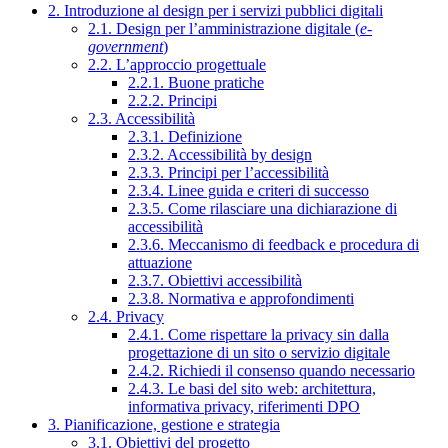
2. Introduzione al design per i servizi pubblici digitali
2.1. Design per l’amministrazione digitale (
e-
government
)
2.2. L’approccio progettuale
2.2.1. Buone pratiche
2.2.2. Principi
2.3. Accessibilità
2.3.1. Definizione
2.3.2. Accessibilità by design
2.3.3. Principi per l’accessibilità
2.3.4. Linee guida e criteri di successo
2.3.5. Come rilasciare una dichiarazione di
accessibilità
2.3.6. Meccanismo di feedback e procedura di
attuazione
2.3.7. Obiettivi accessibilità
2.3.8. Normativa e approfondimenti
2.4. Privacy
2.4.1. Come rispettare la privacy sin dalla
progettazione di un sito o servizio digitale
2.4.2. Richiedi il consenso quando necessario
2.4.3. Le basi del sito web: architettura,
informativa privacy, riferimenti DPO
3. Pianificazione, gestione e strategia
3.1. Obiettivi del progetto