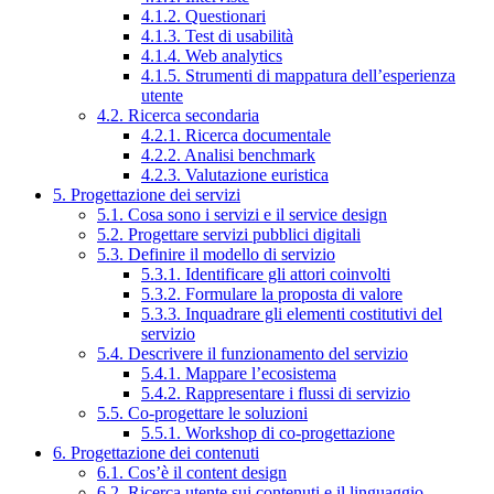
4.1.2. Questionari
4.1.3. Test di usabilità
4.1.4. Web analytics
4.1.5. Strumenti di mappatura dell’esperienza
utente
4.2. Ricerca secondaria
4.2.1. Ricerca documentale
4.2.2. Analisi benchmark
4.2.3. Valutazione euristica
5. Progettazione dei servizi
5.1. Cosa sono i servizi e il service design
5.2. Progettare servizi pubblici digitali
5.3. Definire il modello di servizio
5.3.1. Identificare gli attori coinvolti
5.3.2. Formulare la proposta di valore
5.3.3. Inquadrare gli elementi costitutivi del
servizio
5.4. Descrivere il funzionamento del servizio
5.4.1. Mappare l’ecosistema
5.4.2. Rappresentare i flussi di servizio
5.5. Co-progettare le soluzioni
5.5.1. Workshop di co-progettazione
6. Progettazione dei contenuti
6.1. Cos’è il content design
6.2. Ricerca utente sui contenuti e il linguaggio