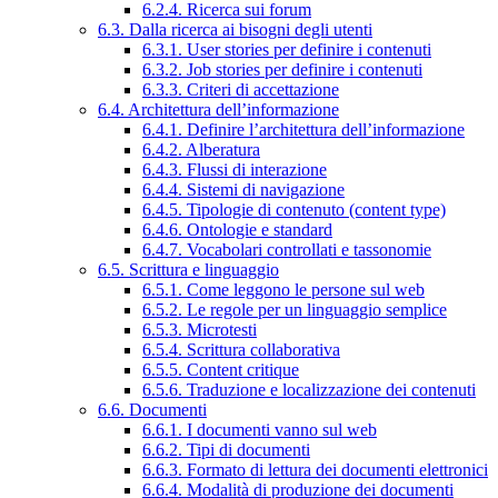
6.2.4. Ricerca sui forum
6.3. Dalla ricerca ai bisogni degli utenti
6.3.1. User stories per definire i contenuti
6.3.2. Job stories per definire i contenuti
6.3.3. Criteri di accettazione
6.4. Architettura dell’informazione
6.4.1. Definire l’architettura dell’informazione
6.4.2. Alberatura
6.4.3. Flussi di interazione
6.4.4. Sistemi di navigazione
6.4.5. Tipologie di contenuto (content type)
6.4.6. Ontologie e standard
6.4.7. Vocabolari controllati e tassonomie
6.5. Scrittura e linguaggio
6.5.1. Come leggono le persone sul web
6.5.2. Le regole per un linguaggio semplice
6.5.3. Microtesti
6.5.4. Scrittura collaborativa
6.5.5. Content critique
6.5.6. Traduzione e localizzazione dei contenuti
6.6. Documenti
6.6.1. I documenti vanno sul web
6.6.2. Tipi di documenti
6.6.3. Formato di lettura dei documenti elettronici
6.6.4. Modalità di produzione dei documenti