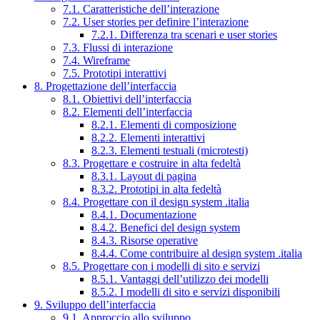
7.1. Caratteristiche dell’interazione
7.2. User stories per definire l’interazione
7.2.1. Differenza tra scenari e user stories
7.3. Flussi di interazione
7.4. Wireframe
7.5. Prototipi interattivi
8. Progettazione dell’interfaccia
8.1. Obiettivi dell’interfaccia
8.2. Elementi dell’interfaccia
8.2.1. Elementi di composizione
8.2.2. Elementi interattivi
8.2.3. Elementi testuali (microtesti)
8.3. Progettare e costruire in alta fedeltà
8.3.1. Layout di pagina
8.3.2. Prototipi in alta fedeltà
8.4. Progettare con il design system .italia
8.4.1. Documentazione
8.4.2. Benefici del design system
8.4.3. Risorse operative
8.4.4. Come contribuire al design system .italia
8.5. Progettare con i modelli di sito e servizi
8.5.1. Vantaggi dell’utilizzo dei modelli
8.5.2. I modelli di sito e servizi disponibili
9. Sviluppo dell’interfaccia
9.1. Approccio allo sviluppo