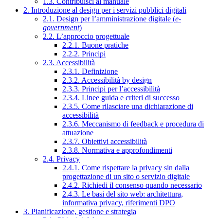
1.3. Contribuisci al manuale
2. Introduzione al design per i servizi pubblici digitali
2.1. Design per l’amministrazione digitale (
e-
government
)
2.2. L’approccio progettuale
2.2.1. Buone pratiche
2.2.2. Principi
2.3. Accessibilità
2.3.1. Definizione
2.3.2. Accessibilità by design
2.3.3. Principi per l’accessibilità
2.3.4. Linee guida e criteri di successo
2.3.5. Come rilasciare una dichiarazione di
accessibilità
2.3.6. Meccanismo di feedback e procedura di
attuazione
2.3.7. Obiettivi accessibilità
2.3.8. Normativa e approfondimenti
2.4. Privacy
2.4.1. Come rispettare la privacy sin dalla
progettazione di un sito o servizio digitale
2.4.2. Richiedi il consenso quando necessario
2.4.3. Le basi del sito web: architettura,
informativa privacy, riferimenti DPO
3. Pianificazione, gestione e strategia