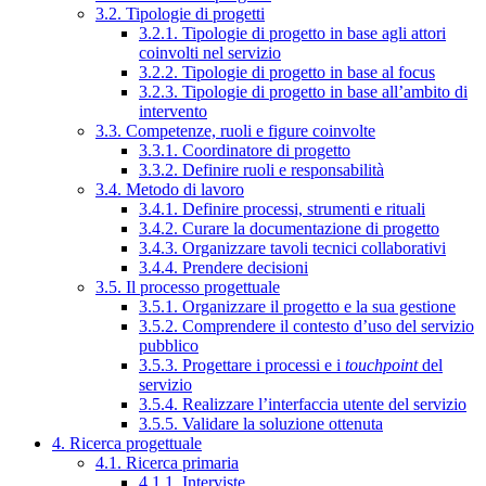
3.2. Tipologie di progetti
3.2.1. Tipologie di progetto in base agli attori
coinvolti nel servizio
3.2.2. Tipologie di progetto in base al focus
3.2.3. Tipologie di progetto in base all’ambito di
intervento
3.3. Competenze, ruoli e figure coinvolte
3.3.1. Coordinatore di progetto
3.3.2. Definire ruoli e responsabilità
3.4. Metodo di lavoro
3.4.1. Definire processi, strumenti e rituali
3.4.2. Curare la documentazione di progetto
3.4.3. Organizzare tavoli tecnici collaborativi
3.4.4. Prendere decisioni
3.5. Il processo progettuale
3.5.1. Organizzare il progetto e la sua gestione
3.5.2. Comprendere il contesto d’uso del servizio
pubblico
3.5.3. Progettare i processi e i
touchpoint
del
servizio
3.5.4. Realizzare l’interfaccia utente del servizio
3.5.5. Validare la soluzione ottenuta
4. Ricerca progettuale
4.1. Ricerca primaria
4.1.1. Interviste