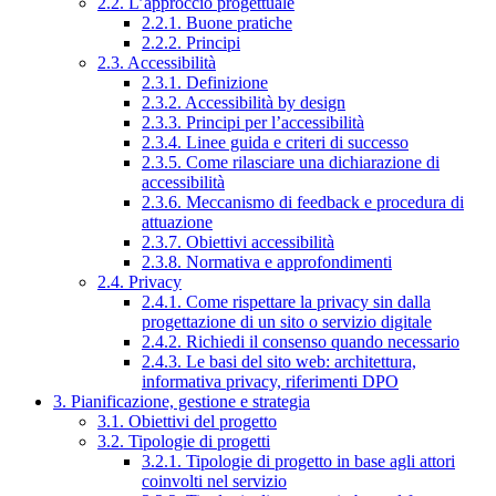
2.2. L’approccio progettuale
2.2.1. Buone pratiche
2.2.2. Principi
2.3. Accessibilità
2.3.1. Definizione
2.3.2. Accessibilità by design
2.3.3. Principi per l’accessibilità
2.3.4. Linee guida e criteri di successo
2.3.5. Come rilasciare una dichiarazione di
accessibilità
2.3.6. Meccanismo di feedback e procedura di
attuazione
2.3.7. Obiettivi accessibilità
2.3.8. Normativa e approfondimenti
2.4. Privacy
2.4.1. Come rispettare la privacy sin dalla
progettazione di un sito o servizio digitale
2.4.2. Richiedi il consenso quando necessario
2.4.3. Le basi del sito web: architettura,
informativa privacy, riferimenti DPO
3. Pianificazione, gestione e strategia
3.1. Obiettivi del progetto
3.2. Tipologie di progetti
3.2.1. Tipologie di progetto in base agli attori
coinvolti nel servizio