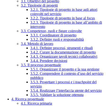
3.1. Obiettivi del progetto
3.2. Tipologie di progetti
3.2.1. Tipologie di progetto in base agli attori
coinvolti nel servizio
3.2.2. Tipologie di progetto in base al focus
3.2.3. Tipologie di progetto in base all’ambito di
intervento
3.3. Competenze, ruoli e figure coinvolte
3.3.1. Coordinatore di progetto
3.3.2. Definire ruoli e responsabilità
3.4. Metodo di lavoro
3.4.1. Definire processi, strumenti e rituali
3.4.2. Curare la documentazione di progetto
3.4.3. Organizzare tavoli tecnici collaborativi
3.4.4. Prendere decisioni
3.5. Il processo progettuale
3.5.1. Organizzare il progetto e la sua gestione
3.5.2. Comprendere il contesto d’uso del servizio
pubblico
3.5.3. Progettare i processi e i
touchpoint
del
servizio
3.5.4. Realizzare l’interfaccia utente del servizio
3.5.5. Validare la soluzione ottenuta
4. Ricerca progettuale
4.1. Ricerca primaria