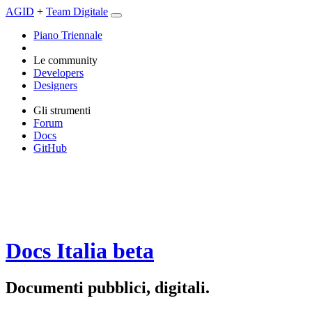
AGID
+
Team Digitale
Piano Triennale
Le community
Developers
Designers
Gli strumenti
Forum
Docs
GitHub
Docs Italia
beta
Documenti pubblici, digitali.