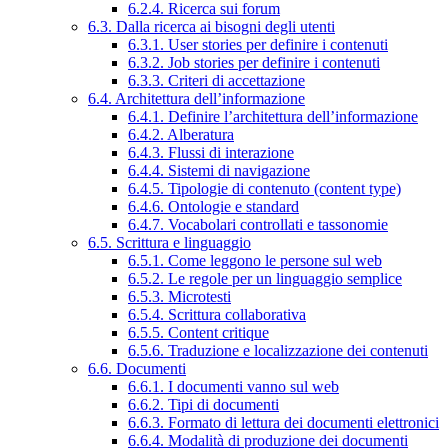
6.2.4. Ricerca sui forum
6.3. Dalla ricerca ai bisogni degli utenti
6.3.1. User stories per definire i contenuti
6.3.2. Job stories per definire i contenuti
6.3.3. Criteri di accettazione
6.4. Architettura dell’informazione
6.4.1. Definire l’architettura dell’informazione
6.4.2. Alberatura
6.4.3. Flussi di interazione
6.4.4. Sistemi di navigazione
6.4.5. Tipologie di contenuto (content type)
6.4.6. Ontologie e standard
6.4.7. Vocabolari controllati e tassonomie
6.5. Scrittura e linguaggio
6.5.1. Come leggono le persone sul web
6.5.2. Le regole per un linguaggio semplice
6.5.3. Microtesti
6.5.4. Scrittura collaborativa
6.5.5. Content critique
6.5.6. Traduzione e localizzazione dei contenuti
6.6. Documenti
6.6.1. I documenti vanno sul web
6.6.2. Tipi di documenti
6.6.3. Formato di lettura dei documenti elettronici
6.6.4. Modalità di produzione dei documenti