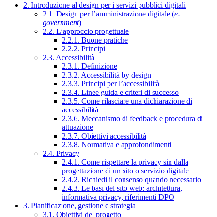
2. Introduzione al design per i servizi pubblici digitali
2.1. Design per l’amministrazione digitale (
e-
government
)
2.2. L’approccio progettuale
2.2.1. Buone pratiche
2.2.2. Principi
2.3. Accessibilità
2.3.1. Definizione
2.3.2. Accessibilità by design
2.3.3. Principi per l’accessibilità
2.3.4. Linee guida e criteri di successo
2.3.5. Come rilasciare una dichiarazione di
accessibilità
2.3.6. Meccanismo di feedback e procedura di
attuazione
2.3.7. Obiettivi accessibilità
2.3.8. Normativa e approfondimenti
2.4. Privacy
2.4.1. Come rispettare la privacy sin dalla
progettazione di un sito o servizio digitale
2.4.2. Richiedi il consenso quando necessario
2.4.3. Le basi del sito web: architettura,
informativa privacy, riferimenti DPO
3. Pianificazione, gestione e strategia
3.1. Obiettivi del progetto