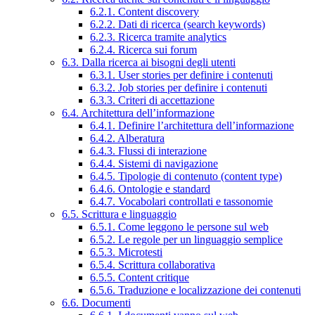
6.2.1. Content discovery
6.2.2. Dati di ricerca (search keywords)
6.2.3. Ricerca tramite analytics
6.2.4. Ricerca sui forum
6.3. Dalla ricerca ai bisogni degli utenti
6.3.1. User stories per definire i contenuti
6.3.2. Job stories per definire i contenuti
6.3.3. Criteri di accettazione
6.4. Architettura dell’informazione
6.4.1. Definire l’architettura dell’informazione
6.4.2. Alberatura
6.4.3. Flussi di interazione
6.4.4. Sistemi di navigazione
6.4.5. Tipologie di contenuto (content type)
6.4.6. Ontologie e standard
6.4.7. Vocabolari controllati e tassonomie
6.5. Scrittura e linguaggio
6.5.1. Come leggono le persone sul web
6.5.2. Le regole per un linguaggio semplice
6.5.3. Microtesti
6.5.4. Scrittura collaborativa
6.5.5. Content critique
6.5.6. Traduzione e localizzazione dei contenuti
6.6. Documenti