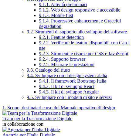
9.1.1. Attività preliminari
9.1.2. Web design responsivo e accessibile
9.1.3. Mobile first
9.1.4. Progressive enhancement e Graceful
degradation
9.2. Strumenti di supporto allo sviluppo del software
9.2.1. Feature detection
9.2.2. Verificare le feature disponibili con Can I
use
9.2.3. Strumenti e risorse per CSS e JavaScript
9.2.4. Supporto browser
9.2.5. Misurare le prestazioni
9.3. Catalogo del riuso
9.4. Sviluppare con il design system .italia
9.4.1. Il framework Bootstrap Italia
9.4.2. Il kit di sviluppo React
9.4.3. Il kit di sviluppo Angular
9.5. Sviluppare con i modelli di sito e servizi
1. Scopo, destinatari e uso del Manuale operativo di design
Team per la Trasformazione Digitale
in collaborazione con
Agenzia per l'Italia Digitale