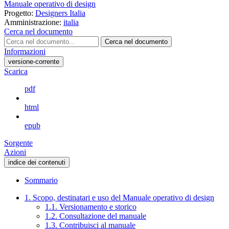
Manuale operativo di design
Progetto:
Designers Italia
Amministrazione:
italia
Cerca nel documento
Cerca nel documento
Informazioni
versione-corrente
Scarica
pdf
html
epub
Sorgente
Azioni
indice dei contenuti
Sommario
1. Scopo, destinatari e uso del Manuale operativo di design
1.1. Versionamento e storico
1.2. Consultazione del manuale
1.3. Contribuisci al manuale