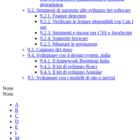
degradation
9.2. Strumenti di supporto allo sviluppo del software
9.2.1. Feature detection
9.2.2. Verificare le feature disponibili con Can I
use
9.2.3. Strumenti e risorse per CSS e JavaScript
9.2.4. Supporto browser
9.2.5. Misurare le prestazioni
9.3. Catalogo del riuso
9.4. Sviluppare con il design system .italia
9.4.1. Il framework Bootstrap Italia
9.4.2. Il kit di sviluppo React
9.4.3. Il kit di sviluppo Angular
9.5. Sviluppare con i modelli di sito e servizi
None
None
A
B
C
D
E
I
M