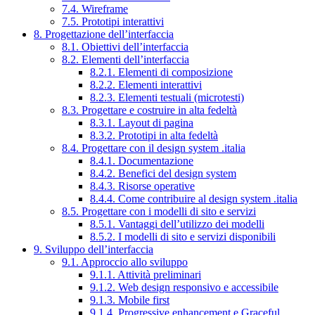
7.4. Wireframe
7.5. Prototipi interattivi
8. Progettazione dell’interfaccia
8.1. Obiettivi dell’interfaccia
8.2. Elementi dell’interfaccia
8.2.1. Elementi di composizione
8.2.2. Elementi interattivi
8.2.3. Elementi testuali (microtesti)
8.3. Progettare e costruire in alta fedeltà
8.3.1. Layout di pagina
8.3.2. Prototipi in alta fedeltà
8.4. Progettare con il design system .italia
8.4.1. Documentazione
8.4.2. Benefici del design system
8.4.3. Risorse operative
8.4.4. Come contribuire al design system .italia
8.5. Progettare con i modelli di sito e servizi
8.5.1. Vantaggi dell’utilizzo dei modelli
8.5.2. I modelli di sito e servizi disponibili
9. Sviluppo dell’interfaccia
9.1. Approccio allo sviluppo
9.1.1. Attività preliminari
9.1.2. Web design responsivo e accessibile
9.1.3. Mobile first
9.1.4. Progressive enhancement e Graceful