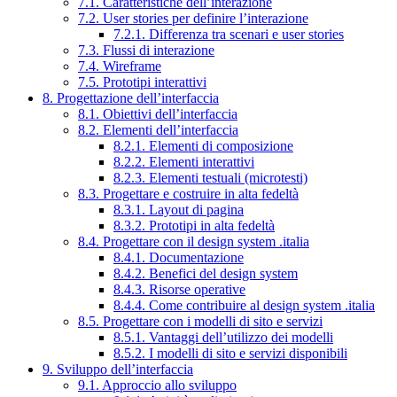
7.1. Caratteristiche dell’interazione
7.2. User stories per definire l’interazione
7.2.1. Differenza tra scenari e user stories
7.3. Flussi di interazione
7.4. Wireframe
7.5. Prototipi interattivi
8. Progettazione dell’interfaccia
8.1. Obiettivi dell’interfaccia
8.2. Elementi dell’interfaccia
8.2.1. Elementi di composizione
8.2.2. Elementi interattivi
8.2.3. Elementi testuali (microtesti)
8.3. Progettare e costruire in alta fedeltà
8.3.1. Layout di pagina
8.3.2. Prototipi in alta fedeltà
8.4. Progettare con il design system .italia
8.4.1. Documentazione
8.4.2. Benefici del design system
8.4.3. Risorse operative
8.4.4. Come contribuire al design system .italia
8.5. Progettare con i modelli di sito e servizi
8.5.1. Vantaggi dell’utilizzo dei modelli
8.5.2. I modelli di sito e servizi disponibili
9. Sviluppo dell’interfaccia
9.1. Approccio allo sviluppo