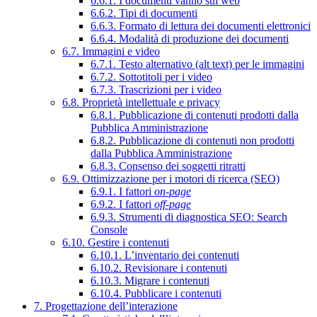
6.6.1. I documenti vanno sul web
6.6.2. Tipi di documenti
6.6.3. Formato di lettura dei documenti elettronici
6.6.4. Modalità di produzione dei documenti
6.7. Immagini e video
6.7.1. Testo alternativo (alt text) per le immagini
6.7.2. Sottotitoli per i video
6.7.3. Trascrizioni per i video
6.8. Proprietà intellettuale e privacy
6.8.1. Pubblicazione di contenuti prodotti dalla
Pubblica Amministrazione
6.8.2. Pubblicazione di contenuti non prodotti
dalla Pubblica Amministrazione
6.8.3. Consenso dei soggetti ritratti
6.9. Ottimizzazione per i motori di ricerca (SEO)
6.9.1. I fattori
on-page
6.9.2. I fattori
off-page
6.9.3. Strumenti di diagnostica SEO: Search
Console
6.10. Gestire i contenuti
6.10.1. L’inventario dei contenuti
6.10.2. Revisionare i contenuti
6.10.3. Migrare i contenuti
6.10.4. Pubblicare i contenuti
7. Progettazione dell’interazione