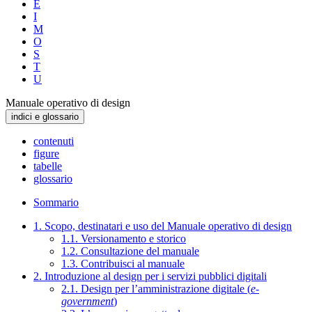
E
I
M
O
S
T
U
Manuale operativo di design
indici e glossario
contenuti
figure
tabelle
glossario
Sommario
1. Scopo, destinatari e uso del Manuale operativo di design
1.1. Versionamento e storico
1.2. Consultazione del manuale
1.3. Contribuisci al manuale
2. Introduzione al design per i servizi pubblici digitali
2.1. Design per l’amministrazione digitale (
e-
government
)