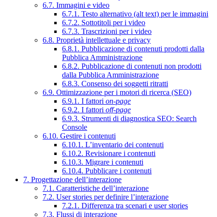
6.7. Immagini e video
6.7.1. Testo alternativo (alt text) per le immagini
6.7.2. Sottotitoli per i video
6.7.3. Trascrizioni per i video
6.8. Proprietà intellettuale e privacy
6.8.1. Pubblicazione di contenuti prodotti dalla
Pubblica Amministrazione
6.8.2. Pubblicazione di contenuti non prodotti
dalla Pubblica Amministrazione
6.8.3. Consenso dei soggetti ritratti
6.9. Ottimizzazione per i motori di ricerca (SEO)
6.9.1. I fattori
on-page
6.9.2. I fattori
off-page
6.9.3. Strumenti di diagnostica SEO: Search
Console
6.10. Gestire i contenuti
6.10.1. L’inventario dei contenuti
6.10.2. Revisionare i contenuti
6.10.3. Migrare i contenuti
6.10.4. Pubblicare i contenuti
7. Progettazione dell’interazione
7.1. Caratteristiche dell’interazione
7.2. User stories per definire l’interazione
7.2.1. Differenza tra scenari e user stories
7.3. Flussi di interazione