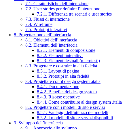
7.1. Caratteristiche dell’interazione
7.2. User stories per definire l’interazione
7.2.1. Differenza tra scenari e user stories
7.3. Flussi di interazione
7.4. Wireframe
7.5. Prototipi interattivi
8. Progettazione dell’interfaccia
8.1. Obiettivi dell’interfaccia
8.2. Elementi dell’interfaccia
8.2.1. Elementi di composizione
8.2.2. Elementi interattivi
8.2.3. Elementi testuali (microtesti)
8.3. Progettare e costruire in alta fedeltà
8.3.1. Layout di pagina
8.3.2. Prototipi in alta fedeltà
8.4. Progettare con il design system .italia
8.4.1. Documentazione
8.4.2. Benefici del design system
8.4.3. Risorse operative
8.4.4. Come contribuire al design system .italia
8.5. Progettare con i modelli di sito e servizi
8.5.1. Vantaggi dell’utilizzo dei modelli
8.5.2. I modelli di sito e servizi disponibili
9. Sviluppo dell’interfaccia
9.1. Approccio allo sviluppo