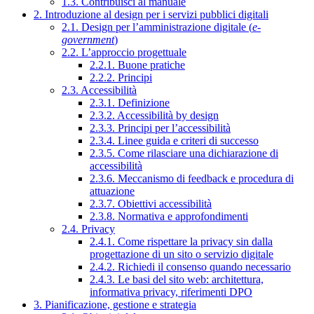
1.3. Contribuisci al manuale
2. Introduzione al design per i servizi pubblici digitali
2.1. Design per l’amministrazione digitale (
e-
government
)
2.2. L’approccio progettuale
2.2.1. Buone pratiche
2.2.2. Principi
2.3. Accessibilità
2.3.1. Definizione
2.3.2. Accessibilità by design
2.3.3. Principi per l’accessibilità
2.3.4. Linee guida e criteri di successo
2.3.5. Come rilasciare una dichiarazione di
accessibilità
2.3.6. Meccanismo di feedback e procedura di
attuazione
2.3.7. Obiettivi accessibilità
2.3.8. Normativa e approfondimenti
2.4. Privacy
2.4.1. Come rispettare la privacy sin dalla
progettazione di un sito o servizio digitale
2.4.2. Richiedi il consenso quando necessario
2.4.3. Le basi del sito web: architettura,
informativa privacy, riferimenti DPO
3. Pianificazione, gestione e strategia