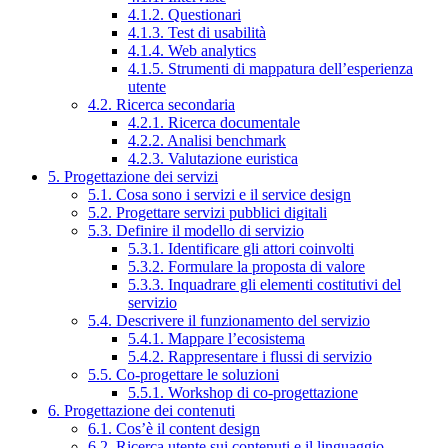
4.1.2. Questionari
4.1.3. Test di usabilità
4.1.4. Web analytics
4.1.5. Strumenti di mappatura dell’esperienza
utente
4.2. Ricerca secondaria
4.2.1. Ricerca documentale
4.2.2. Analisi benchmark
4.2.3. Valutazione euristica
5. Progettazione dei servizi
5.1. Cosa sono i servizi e il service design
5.2. Progettare servizi pubblici digitali
5.3. Definire il modello di servizio
5.3.1. Identificare gli attori coinvolti
5.3.2. Formulare la proposta di valore
5.3.3. Inquadrare gli elementi costitutivi del
servizio
5.4. Descrivere il funzionamento del servizio
5.4.1. Mappare l’ecosistema
5.4.2. Rappresentare i flussi di servizio
5.5. Co-progettare le soluzioni
5.5.1. Workshop di co-progettazione
6. Progettazione dei contenuti
6.1. Cos’è il content design
6.2. Ricerca utente sui contenuti e il linguaggio