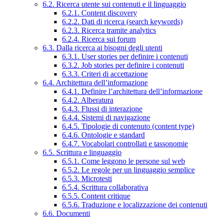
6.2. Ricerca utente sui contenuti e il linguaggio
6.2.1. Content discovery
6.2.2. Dati di ricerca (search keywords)
6.2.3. Ricerca tramite analytics
6.2.4. Ricerca sui forum
6.3. Dalla ricerca ai bisogni degli utenti
6.3.1. User stories per definire i contenuti
6.3.2. Job stories per definire i contenuti
6.3.3. Criteri di accettazione
6.4. Architettura dell’informazione
6.4.1. Definire l’architettura dell’informazione
6.4.2. Alberatura
6.4.3. Flussi di interazione
6.4.4. Sistemi di navigazione
6.4.5. Tipologie di contenuto (content type)
6.4.6. Ontologie e standard
6.4.7. Vocabolari controllati e tassonomie
6.5. Scrittura e linguaggio
6.5.1. Come leggono le persone sul web
6.5.2. Le regole per un linguaggio semplice
6.5.3. Microtesti
6.5.4. Scrittura collaborativa
6.5.5. Content critique
6.5.6. Traduzione e localizzazione dei contenuti
6.6. Documenti