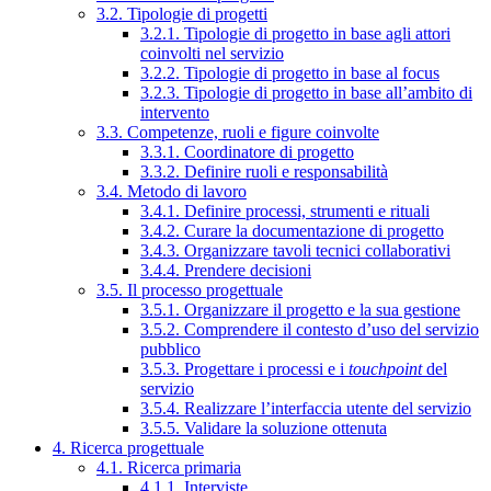
3.2. Tipologie di progetti
3.2.1. Tipologie di progetto in base agli attori
coinvolti nel servizio
3.2.2. Tipologie di progetto in base al focus
3.2.3. Tipologie di progetto in base all’ambito di
intervento
3.3. Competenze, ruoli e figure coinvolte
3.3.1. Coordinatore di progetto
3.3.2. Definire ruoli e responsabilità
3.4. Metodo di lavoro
3.4.1. Definire processi, strumenti e rituali
3.4.2. Curare la documentazione di progetto
3.4.3. Organizzare tavoli tecnici collaborativi
3.4.4. Prendere decisioni
3.5. Il processo progettuale
3.5.1. Organizzare il progetto e la sua gestione
3.5.2. Comprendere il contesto d’uso del servizio
pubblico
3.5.3. Progettare i processi e i
touchpoint
del
servizio
3.5.4. Realizzare l’interfaccia utente del servizio
3.5.5. Validare la soluzione ottenuta
4. Ricerca progettuale
4.1. Ricerca primaria
4.1.1. Interviste