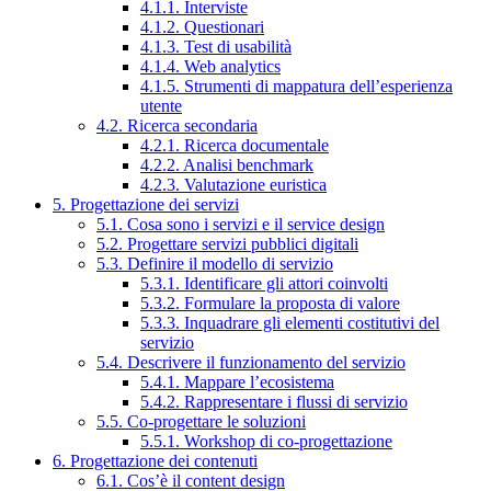
4.1.1. Interviste
4.1.2. Questionari
4.1.3. Test di usabilità
4.1.4. Web analytics
4.1.5. Strumenti di mappatura dell’esperienza
utente
4.2. Ricerca secondaria
4.2.1. Ricerca documentale
4.2.2. Analisi benchmark
4.2.3. Valutazione euristica
5. Progettazione dei servizi
5.1. Cosa sono i servizi e il service design
5.2. Progettare servizi pubblici digitali
5.3. Definire il modello di servizio
5.3.1. Identificare gli attori coinvolti
5.3.2. Formulare la proposta di valore
5.3.3. Inquadrare gli elementi costitutivi del
servizio
5.4. Descrivere il funzionamento del servizio
5.4.1. Mappare l’ecosistema
5.4.2. Rappresentare i flussi di servizio
5.5. Co-progettare le soluzioni
5.5.1. Workshop di co-progettazione
6. Progettazione dei contenuti
6.1. Cos’è il content design