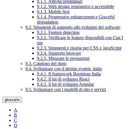
9.1.1. Attività preliminari
9.1.2. Web design responsivo e accessibile
9.1.3. Mobile first
9.1.4. Progressive enhancement e Graceful
degradation
9.2. Strumenti di supporto allo sviluppo del software
9.2.1. Feature detection
9.2.2. Verificare le feature disponibili con Can I
use
9.2.3. Strumenti e risorse per CSS e JavaScript
9.2.4. Supporto browser
9.2.5. Misurare le prestazioni
9.3. Catalogo del riuso
9.4. Sviluppare con il design system .italia
9.4.1. Il framework Bootstrap Italia
9.4.2. Il kit di sviluppo React
9.4.3. Il kit di sviluppo Angular
9.5. Sviluppare con i modelli di sito e servizi
glossario
A
B
C
D