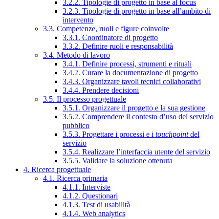
3.2.2. Tipologie di progetto in base al focus
3.2.3. Tipologie di progetto in base all’ambito di
intervento
3.3. Competenze, ruoli e figure coinvolte
3.3.1. Coordinatore di progetto
3.3.2. Definire ruoli e responsabilità
3.4. Metodo di lavoro
3.4.1. Definire processi, strumenti e rituali
3.4.2. Curare la documentazione di progetto
3.4.3. Organizzare tavoli tecnici collaborativi
3.4.4. Prendere decisioni
3.5. Il processo progettuale
3.5.1. Organizzare il progetto e la sua gestione
3.5.2. Comprendere il contesto d’uso del servizio
pubblico
3.5.3. Progettare i processi e i
touchpoint
del
servizio
3.5.4. Realizzare l’interfaccia utente del servizio
3.5.5. Validare la soluzione ottenuta
4. Ricerca progettuale
4.1. Ricerca primaria
4.1.1. Interviste
4.1.2. Questionari
4.1.3. Test di usabilità
4.1.4. Web analytics