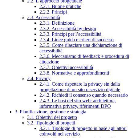
2.2. L’approccio progettuale
2.2.1. Buone pratiche
2.2.2. Principi
2.3. Accessibilità
2.3.1. Definizione
2.3.2. Accessibilità by design
2.3.3. Principi per l’accessibilità
2.3.4. Linee guida e criteri di successo
2.3.5. Come rilasciare una dichiarazione di
accessibilità
2.3.6. Meccanismo di feedback e procedura di
attuazione
2.3.7. Obiettivi accessibilità
2.3.8. Normativa e approfondimenti
2.4. Privacy
2.4.1. Come rispettare la privacy sin dalla
progettazione di un sito o servizio digitale
2.4.2. Richiedi il consenso quando necessario
2.4.3. Le basi del sito web: architettura,
informativa privacy, riferimenti DPO
3. Pianificazione, gestione e strategia
3.1. Obiettivi del progetto
3.2. Tipologie di progetti
3.2.1. Tipologie di progetto in base agli attori
coinvolti nel servizio