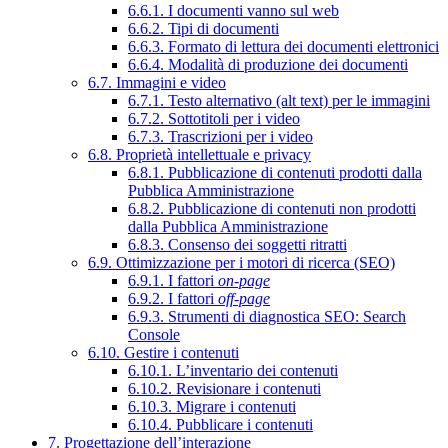
6.6.1. I documenti vanno sul web
6.6.2. Tipi di documenti
6.6.3. Formato di lettura dei documenti elettronici
6.6.4. Modalità di produzione dei documenti
6.7. Immagini e video
6.7.1. Testo alternativo (alt text) per le immagini
6.7.2. Sottotitoli per i video
6.7.3. Trascrizioni per i video
6.8. Proprietà intellettuale e privacy
6.8.1. Pubblicazione di contenuti prodotti dalla
Pubblica Amministrazione
6.8.2. Pubblicazione di contenuti non prodotti
dalla Pubblica Amministrazione
6.8.3. Consenso dei soggetti ritratti
6.9. Ottimizzazione per i motori di ricerca (SEO)
6.9.1. I fattori
on-page
6.9.2. I fattori
off-page
6.9.3. Strumenti di diagnostica SEO: Search
Console
6.10. Gestire i contenuti
6.10.1. L’inventario dei contenuti
6.10.2. Revisionare i contenuti
6.10.3. Migrare i contenuti
6.10.4. Pubblicare i contenuti
7. Progettazione dell’interazione