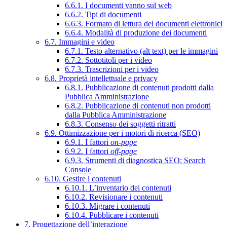
6.6.1. I documenti vanno sul web
6.6.2. Tipi di documenti
6.6.3. Formato di lettura dei documenti elettronici
6.6.4. Modalità di produzione dei documenti
6.7. Immagini e video
6.7.1. Testo alternativo (alt text) per le immagini
6.7.2. Sottotitoli per i video
6.7.3. Trascrizioni per i video
6.8. Proprietà intellettuale e privacy
6.8.1. Pubblicazione di contenuti prodotti dalla
Pubblica Amministrazione
6.8.2. Pubblicazione di contenuti non prodotti
dalla Pubblica Amministrazione
6.8.3. Consenso dei soggetti ritratti
6.9. Ottimizzazione per i motori di ricerca (SEO)
6.9.1. I fattori
on-page
6.9.2. I fattori
off-page
6.9.3. Strumenti di diagnostica SEO: Search
Console
6.10. Gestire i contenuti
6.10.1. L’inventario dei contenuti
6.10.2. Revisionare i contenuti
6.10.3. Migrare i contenuti
6.10.4. Pubblicare i contenuti
7. Progettazione dell’interazione