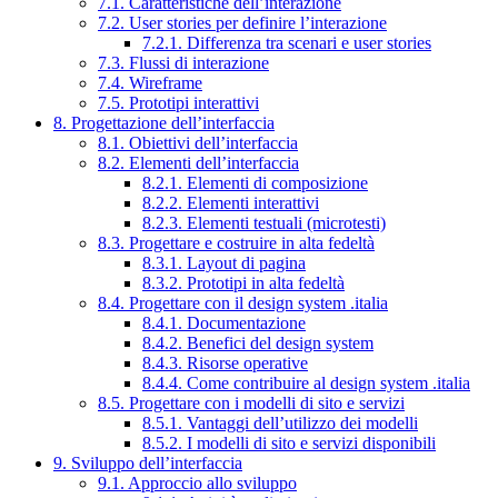
7.1. Caratteristiche dell’interazione
7.2. User stories per definire l’interazione
7.2.1. Differenza tra scenari e user stories
7.3. Flussi di interazione
7.4. Wireframe
7.5. Prototipi interattivi
8. Progettazione dell’interfaccia
8.1. Obiettivi dell’interfaccia
8.2. Elementi dell’interfaccia
8.2.1. Elementi di composizione
8.2.2. Elementi interattivi
8.2.3. Elementi testuali (microtesti)
8.3. Progettare e costruire in alta fedeltà
8.3.1. Layout di pagina
8.3.2. Prototipi in alta fedeltà
8.4. Progettare con il design system .italia
8.4.1. Documentazione
8.4.2. Benefici del design system
8.4.3. Risorse operative
8.4.4. Come contribuire al design system .italia
8.5. Progettare con i modelli di sito e servizi
8.5.1. Vantaggi dell’utilizzo dei modelli
8.5.2. I modelli di sito e servizi disponibili
9. Sviluppo dell’interfaccia
9.1. Approccio allo sviluppo