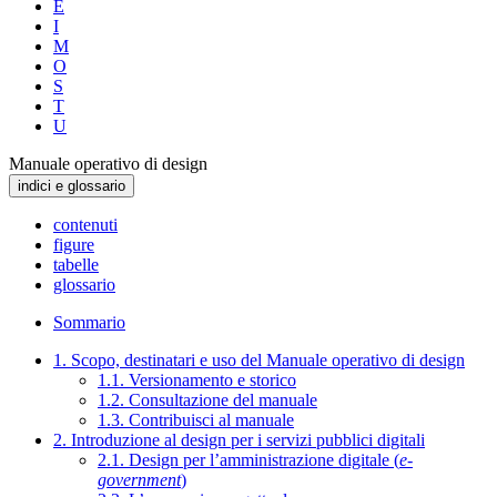
E
I
M
O
S
T
U
Manuale operativo di design
indici e glossario
contenuti
figure
tabelle
glossario
Sommario
1. Scopo, destinatari e uso del Manuale operativo di design
1.1. Versionamento e storico
1.2. Consultazione del manuale
1.3. Contribuisci al manuale
2. Introduzione al design per i servizi pubblici digitali
2.1. Design per l’amministrazione digitale (
e-
government
)