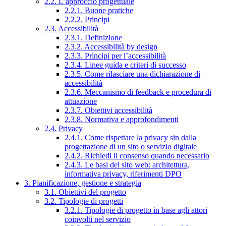
2.2. L’approccio progettuale
2.2.1. Buone pratiche
2.2.2. Principi
2.3. Accessibilità
2.3.1. Definizione
2.3.2. Accessibilità by design
2.3.3. Principi per l’accessibilità
2.3.4. Linee guida e criteri di successo
2.3.5. Come rilasciare una dichiarazione di
accessibilità
2.3.6. Meccanismo di feedback e procedura di
attuazione
2.3.7. Obiettivi accessibilità
2.3.8. Normativa e approfondimenti
2.4. Privacy
2.4.1. Come rispettare la privacy sin dalla
progettazione di un sito o servizio digitale
2.4.2. Richiedi il consenso quando necessario
2.4.3. Le basi del sito web: architettura,
informativa privacy, riferimenti DPO
3. Pianificazione, gestione e strategia
3.1. Obiettivi del progetto
3.2. Tipologie di progetti
3.2.1. Tipologie di progetto in base agli attori
coinvolti nel servizio