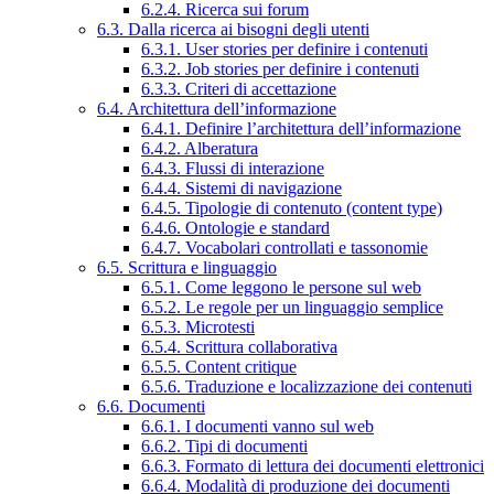
6.2.4. Ricerca sui forum
6.3. Dalla ricerca ai bisogni degli utenti
6.3.1. User stories per definire i contenuti
6.3.2. Job stories per definire i contenuti
6.3.3. Criteri di accettazione
6.4. Architettura dell’informazione
6.4.1. Definire l’architettura dell’informazione
6.4.2. Alberatura
6.4.3. Flussi di interazione
6.4.4. Sistemi di navigazione
6.4.5. Tipologie di contenuto (content type)
6.4.6. Ontologie e standard
6.4.7. Vocabolari controllati e tassonomie
6.5. Scrittura e linguaggio
6.5.1. Come leggono le persone sul web
6.5.2. Le regole per un linguaggio semplice
6.5.3. Microtesti
6.5.4. Scrittura collaborativa
6.5.5. Content critique
6.5.6. Traduzione e localizzazione dei contenuti
6.6. Documenti
6.6.1. I documenti vanno sul web
6.6.2. Tipi di documenti
6.6.3. Formato di lettura dei documenti elettronici
6.6.4. Modalità di produzione dei documenti