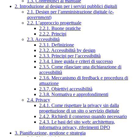
1.3. Contribuisci al manuale
2. Introduzione al design per i servizi pubblici digitali
2.1. Design per l’amministrazione digitale (
e-
government
)
2.2. L’approccio progettuale
2.2.1. Buone pratiche
2.2.2. Principi
2.3. Accessibilità
2.3.1. Definizione
2.3.2. Accessibilità by design
2.3.3. Principi per l’accessibilità
2.3.4. Linee guida e criteri di successo
2.3.5. Come rilasciare una dichiarazione di
accessibilità
2.3.6. Meccanismo di feedback e procedura di
attuazione
2.3.7. Obiettivi accessibilità
2.3.8. Normativa e approfondimenti
2.4. Privacy
2.4.1. Come rispettare la privacy sin dalla
progettazione di un sito o servizio digitale
2.4.2. Richiedi il consenso quando necessario
2.4.3. Le basi del sito web: architettura,
informativa privacy, riferimenti DPO
3. Pianificazione, gestione e strategia