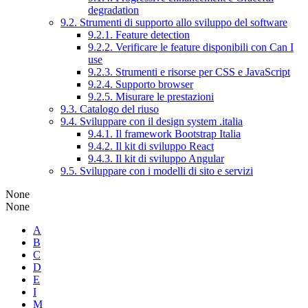
degradation
9.2. Strumenti di supporto allo sviluppo del software
9.2.1. Feature detection
9.2.2. Verificare le feature disponibili con Can I
use
9.2.3. Strumenti e risorse per CSS e JavaScript
9.2.4. Supporto browser
9.2.5. Misurare le prestazioni
9.3. Catalogo del riuso
9.4. Sviluppare con il design system .italia
9.4.1. Il framework Bootstrap Italia
9.4.2. Il kit di sviluppo React
9.4.3. Il kit di sviluppo Angular
9.5. Sviluppare con i modelli di sito e servizi
None
None
A
B
C
D
E
I
M