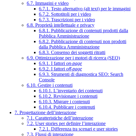
6.7. Immagini e video
6.7.1. Testo alternativo (alt text) per le immagini
6.7.2. Sottotitoli per i video
6.7.3. Trascrizioni per i video
6.8. Proprietà intellettuale e privacy
6.8.1. Pubblicazione di contenuti prodotti dalla
Pubblica Amministrazione
6.8.2. Pubblicazione di contenuti non prodotti
dalla Pubblica Amministrazione
6.8.3. Consenso dei soggetti ritratti
6.9. Ottimizzazione per i motori di ricerca (SEO)
6.9.1. I fattori
on-page
6.9.2. I fattori
off-page
6.9.3. Strumenti di diagnostica SEO: Search
Console
6.10. Gestire i contenuti
6.10.1. L’inventario dei contenuti
6.10.2. Revisionare i contenuti
6.10.3. Migrare i contenuti
6.10.4. Pubblicare i contenuti
7. Progettazione dell’interazione
7.1. Caratteristiche dell’interazione
7.2. User stories per definire l’interazione
7.2.1. Differenza tra scenari e user stories
7.3. Flussi di interazione