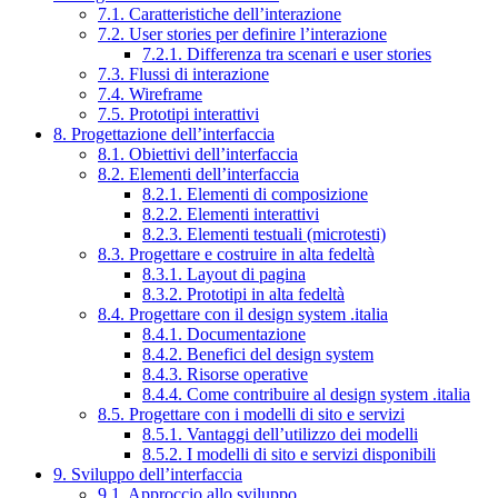
7.1. Caratteristiche dell’interazione
7.2. User stories per definire l’interazione
7.2.1. Differenza tra scenari e user stories
7.3. Flussi di interazione
7.4. Wireframe
7.5. Prototipi interattivi
8. Progettazione dell’interfaccia
8.1. Obiettivi dell’interfaccia
8.2. Elementi dell’interfaccia
8.2.1. Elementi di composizione
8.2.2. Elementi interattivi
8.2.3. Elementi testuali (microtesti)
8.3. Progettare e costruire in alta fedeltà
8.3.1. Layout di pagina
8.3.2. Prototipi in alta fedeltà
8.4. Progettare con il design system .italia
8.4.1. Documentazione
8.4.2. Benefici del design system
8.4.3. Risorse operative
8.4.4. Come contribuire al design system .italia
8.5. Progettare con i modelli di sito e servizi
8.5.1. Vantaggi dell’utilizzo dei modelli
8.5.2. I modelli di sito e servizi disponibili
9. Sviluppo dell’interfaccia
9.1. Approccio allo sviluppo