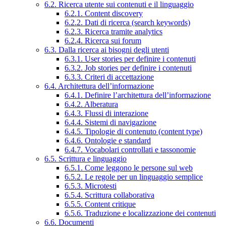
6.2. Ricerca utente sui contenuti e il linguaggio
6.2.1. Content discovery
6.2.2. Dati di ricerca (search keywords)
6.2.3. Ricerca tramite analytics
6.2.4. Ricerca sui forum
6.3. Dalla ricerca ai bisogni degli utenti
6.3.1. User stories per definire i contenuti
6.3.2. Job stories per definire i contenuti
6.3.3. Criteri di accettazione
6.4. Architettura dell’informazione
6.4.1. Definire l’architettura dell’informazione
6.4.2. Alberatura
6.4.3. Flussi di interazione
6.4.4. Sistemi di navigazione
6.4.5. Tipologie di contenuto (content type)
6.4.6. Ontologie e standard
6.4.7. Vocabolari controllati e tassonomie
6.5. Scrittura e linguaggio
6.5.1. Come leggono le persone sul web
6.5.2. Le regole per un linguaggio semplice
6.5.3. Microtesti
6.5.4. Scrittura collaborativa
6.5.5. Content critique
6.5.6. Traduzione e localizzazione dei contenuti
6.6. Documenti