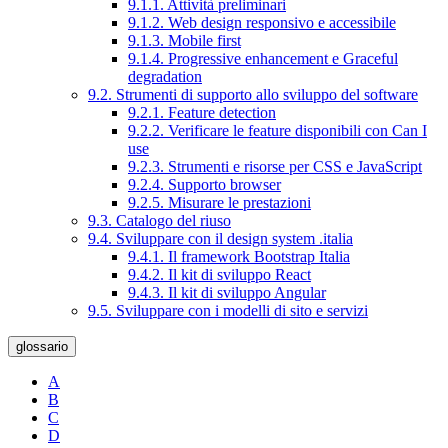
9.1.1. Attività preliminari
9.1.2. Web design responsivo e accessibile
9.1.3. Mobile first
9.1.4. Progressive enhancement e Graceful
degradation
9.2. Strumenti di supporto allo sviluppo del software
9.2.1. Feature detection
9.2.2. Verificare le feature disponibili con Can I
use
9.2.3. Strumenti e risorse per CSS e JavaScript
9.2.4. Supporto browser
9.2.5. Misurare le prestazioni
9.3. Catalogo del riuso
9.4. Sviluppare con il design system .italia
9.4.1. Il framework Bootstrap Italia
9.4.2. Il kit di sviluppo React
9.4.3. Il kit di sviluppo Angular
9.5. Sviluppare con i modelli di sito e servizi
glossario
A
B
C
D