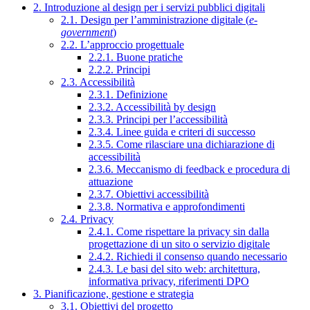
2. Introduzione al design per i servizi pubblici digitali
2.1. Design per l’amministrazione digitale (
e-
government
)
2.2. L’approccio progettuale
2.2.1. Buone pratiche
2.2.2. Principi
2.3. Accessibilità
2.3.1. Definizione
2.3.2. Accessibilità by design
2.3.3. Principi per l’accessibilità
2.3.4. Linee guida e criteri di successo
2.3.5. Come rilasciare una dichiarazione di
accessibilità
2.3.6. Meccanismo di feedback e procedura di
attuazione
2.3.7. Obiettivi accessibilità
2.3.8. Normativa e approfondimenti
2.4. Privacy
2.4.1. Come rispettare la privacy sin dalla
progettazione di un sito o servizio digitale
2.4.2. Richiedi il consenso quando necessario
2.4.3. Le basi del sito web: architettura,
informativa privacy, riferimenti DPO
3. Pianificazione, gestione e strategia
3.1. Obiettivi del progetto