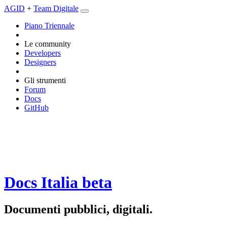
AGID
+
Team Digitale
Piano Triennale
Le community
Developers
Designers
Gli strumenti
Forum
Docs
GitHub
Docs Italia
beta
Documenti pubblici, digitali.