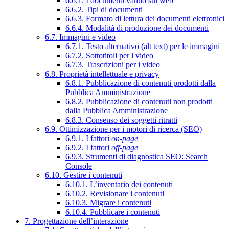
6.6.1. I documenti vanno sul web
6.6.2. Tipi di documenti
6.6.3. Formato di lettura dei documenti elettronici
6.6.4. Modalità di produzione dei documenti
6.7. Immagini e video
6.7.1. Testo alternativo (alt text) per le immagini
6.7.2. Sottotitoli per i video
6.7.3. Trascrizioni per i video
6.8. Proprietà intellettuale e privacy
6.8.1. Pubblicazione di contenuti prodotti dalla
Pubblica Amministrazione
6.8.2. Pubblicazione di contenuti non prodotti
dalla Pubblica Amministrazione
6.8.3. Consenso dei soggetti ritratti
6.9. Ottimizzazione per i motori di ricerca (SEO)
6.9.1. I fattori
on-page
6.9.2. I fattori
off-page
6.9.3. Strumenti di diagnostica SEO: Search
Console
6.10. Gestire i contenuti
6.10.1. L’inventario dei contenuti
6.10.2. Revisionare i contenuti
6.10.3. Migrare i contenuti
6.10.4. Pubblicare i contenuti
7. Progettazione dell’interazione