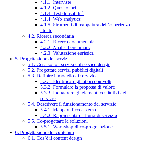
4.1.1. Interviste
4.1.2. Questionari
4.1.3. Test di usabilità
4.1.4. Web analytics
4.1.5. Strumenti di mappatura dell’esperienza
utente
4.2. Ricerca secondaria
4.2.1. Ricerca documentale
4.2.2. Analisi benchmark
4.2.3. Valutazione euristica
5. Progettazione dei servizi
5.1. Cosa sono i servizi e il service design
5.2. Progettare servizi pubblici digitali
5.3. Definire il modello di servizio
5.3.1. Identificare gli attori coinvolti
5.3.2. Formulare la proposta di valore
5.3.3. Inquadrare gli elementi costitutivi del
servizio
5.4. Descrivere il funzionamento del servizio
5.4.1. Mappare l’ecosistema
5.4.2. Rappresentare i flussi di servizio
5.5. Co-progettare le soluzioni
5.5.1. Workshop di co-progettazione
6. Progettazione dei contenuti
6.1. Cos’è il content design