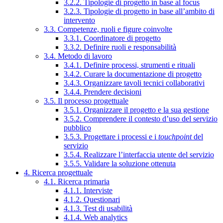
3.2.2. Tipologie di progetto in base al focus
3.2.3. Tipologie di progetto in base all’ambito di
intervento
3.3. Competenze, ruoli e figure coinvolte
3.3.1. Coordinatore di progetto
3.3.2. Definire ruoli e responsabilità
3.4. Metodo di lavoro
3.4.1. Definire processi, strumenti e rituali
3.4.2. Curare la documentazione di progetto
3.4.3. Organizzare tavoli tecnici collaborativi
3.4.4. Prendere decisioni
3.5. Il processo progettuale
3.5.1. Organizzare il progetto e la sua gestione
3.5.2. Comprendere il contesto d’uso del servizio
pubblico
3.5.3. Progettare i processi e i
touchpoint
del
servizio
3.5.4. Realizzare l’interfaccia utente del servizio
3.5.5. Validare la soluzione ottenuta
4. Ricerca progettuale
4.1. Ricerca primaria
4.1.1. Interviste
4.1.2. Questionari
4.1.3. Test di usabilità
4.1.4. Web analytics