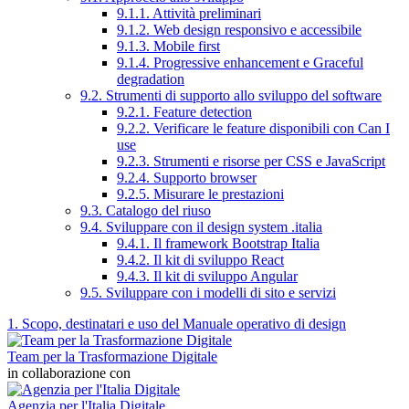
9.1.1. Attività preliminari
9.1.2. Web design responsivo e accessibile
9.1.3. Mobile first
9.1.4. Progressive enhancement e Graceful
degradation
9.2. Strumenti di supporto allo sviluppo del software
9.2.1. Feature detection
9.2.2. Verificare le feature disponibili con Can I
use
9.2.3. Strumenti e risorse per CSS e JavaScript
9.2.4. Supporto browser
9.2.5. Misurare le prestazioni
9.3. Catalogo del riuso
9.4. Sviluppare con il design system .italia
9.4.1. Il framework Bootstrap Italia
9.4.2. Il kit di sviluppo React
9.4.3. Il kit di sviluppo Angular
9.5. Sviluppare con i modelli di sito e servizi
1. Scopo, destinatari e uso del Manuale operativo di design
Team per la Trasformazione Digitale
in collaborazione con
Agenzia per l'Italia Digitale