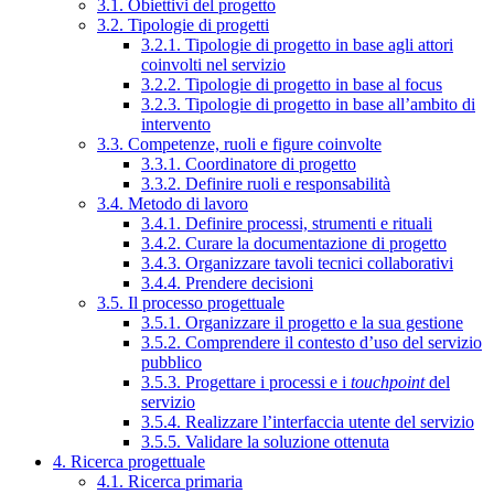
3.1. Obiettivi del progetto
3.2. Tipologie di progetti
3.2.1. Tipologie di progetto in base agli attori
coinvolti nel servizio
3.2.2. Tipologie di progetto in base al focus
3.2.3. Tipologie di progetto in base all’ambito di
intervento
3.3. Competenze, ruoli e figure coinvolte
3.3.1. Coordinatore di progetto
3.3.2. Definire ruoli e responsabilità
3.4. Metodo di lavoro
3.4.1. Definire processi, strumenti e rituali
3.4.2. Curare la documentazione di progetto
3.4.3. Organizzare tavoli tecnici collaborativi
3.4.4. Prendere decisioni
3.5. Il processo progettuale
3.5.1. Organizzare il progetto e la sua gestione
3.5.2. Comprendere il contesto d’uso del servizio
pubblico
3.5.3. Progettare i processi e i
touchpoint
del
servizio
3.5.4. Realizzare l’interfaccia utente del servizio
3.5.5. Validare la soluzione ottenuta
4. Ricerca progettuale
4.1. Ricerca primaria