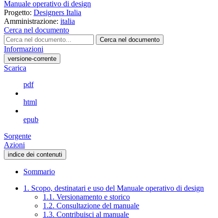
Manuale operativo di design
Progetto:
Designers Italia
Amministrazione:
italia
Cerca nel documento
Cerca nel documento
Informazioni
versione-corrente
Scarica
pdf
html
epub
Sorgente
Azioni
indice dei contenuti
Sommario
1. Scopo, destinatari e uso del Manuale operativo di design
1.1. Versionamento e storico
1.2. Consultazione del manuale
1.3. Contribuisci al manuale