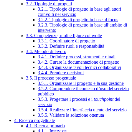
3.2. Tipologie di progetti
3.2.1. Tipologie di progetto in base agli attori
coinvolti nel servizio
3.2.2. Tipologie di progetto in base al focus
3.2.3. Tipologie di progetto in base all’ambito di
intervento
3.3. Competenze, ruoli e figure coinvolte
3.3.1. Coordinatore di progetto
3.3.2. Definire ruoli e responsabilità
3.4. Metodo di lavoro
3.4.1. Definire processi, strumenti e rituali
3.4.2. Curare la documentazione di progetto
3.4.3. Organizzare tavoli tecnici collaborativi
3.4.4. Prendere decisioni
3.5. Il processo progettuale
3.5.1. Organizzare il progetto e la sua gestione
3.5.2. Comprendere il contesto d’uso del servizio
pubblico
3.5.3. Progettare i processi e i
touchpoint
del
servizio
3.5.4. Realizzare l’interfaccia utente del servizio
3.5.5. Validare la soluzione ottenuta
4. Ricerca progettuale
4.1. Ricerca primaria
4.1.1. Interviste