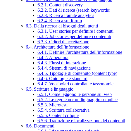
6.2.1. Content discovery
6.2.2. Dati di ricerca (search keywords)
6.2.3. Ricerca tramite analytics
6.2.4. Ricerca sui forum
6.3. Dalla ricerca ai bisogni degli utenti
6.3.1. User stories per definire i contenuti
6.3.2. Job stories per definire i contenuti
6.3.3. Criteri di accettazione
6.4. Architettura dell’informazione
6.4.1. Definire l’architettura dell’informazione
6.4.2. Alberatura
6.4.3. Flussi di interazione
6.4.4. Sistemi di navigazione
6.4.5. Tipologie di contenuto (content type)
6.4.6. Ontologie e standard
6.4.7. Vocabolari controllati e tassonomie
6.5. Scrittura e linguaggio
6.5.1. Come leggono le persone sul web
6.5.2. Le regole per un linguaggio semplice
6.5.3. Microtesti
6.5.4. Scrittura collaborativa
6.5.5. Content critique
6.5.6. Traduzione e localizzazione dei contenuti
6.6. Documenti