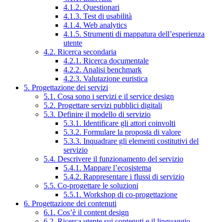
4.1.2. Questionari
4.1.3. Test di usabilità
4.1.4. Web analytics
4.1.5. Strumenti di mappatura dell’esperienza
utente
4.2. Ricerca secondaria
4.2.1. Ricerca documentale
4.2.2. Analisi benchmark
4.2.3. Valutazione euristica
5. Progettazione dei servizi
5.1. Cosa sono i servizi e il service design
5.2. Progettare servizi pubblici digitali
5.3. Definire il modello di servizio
5.3.1. Identificare gli attori coinvolti
5.3.2. Formulare la proposta di valore
5.3.3. Inquadrare gli elementi costitutivi del
servizio
5.4. Descrivere il funzionamento del servizio
5.4.1. Mappare l’ecosistema
5.4.2. Rappresentare i flussi di servizio
5.5. Co-progettare le soluzioni
5.5.1. Workshop di co-progettazione
6. Progettazione dei contenuti
6.1. Cos’è il content design
6.2. Ricerca utente sui contenuti e il linguaggio