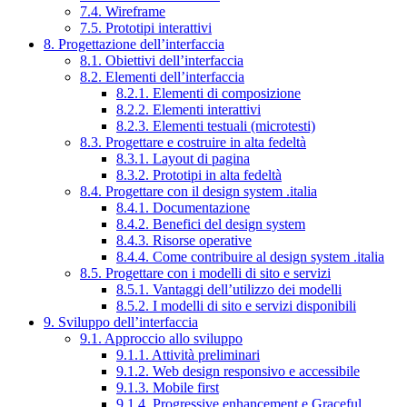
7.4. Wireframe
7.5. Prototipi interattivi
8. Progettazione dell’interfaccia
8.1. Obiettivi dell’interfaccia
8.2. Elementi dell’interfaccia
8.2.1. Elementi di composizione
8.2.2. Elementi interattivi
8.2.3. Elementi testuali (microtesti)
8.3. Progettare e costruire in alta fedeltà
8.3.1. Layout di pagina
8.3.2. Prototipi in alta fedeltà
8.4. Progettare con il design system .italia
8.4.1. Documentazione
8.4.2. Benefici del design system
8.4.3. Risorse operative
8.4.4. Come contribuire al design system .italia
8.5. Progettare con i modelli di sito e servizi
8.5.1. Vantaggi dell’utilizzo dei modelli
8.5.2. I modelli di sito e servizi disponibili
9. Sviluppo dell’interfaccia
9.1. Approccio allo sviluppo
9.1.1. Attività preliminari
9.1.2. Web design responsivo e accessibile
9.1.3. Mobile first
9.1.4. Progressive enhancement e Graceful