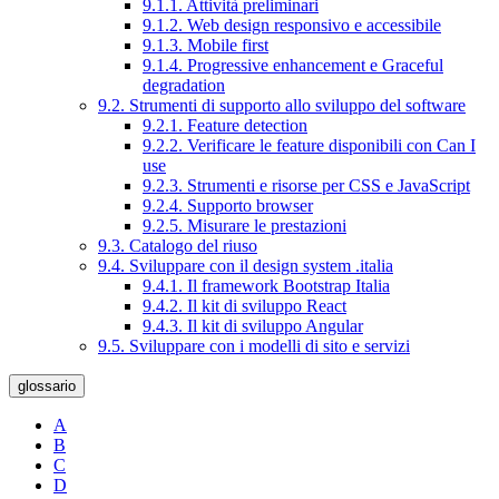
9.1.1. Attività preliminari
9.1.2. Web design responsivo e accessibile
9.1.3. Mobile first
9.1.4. Progressive enhancement e Graceful
degradation
9.2. Strumenti di supporto allo sviluppo del software
9.2.1. Feature detection
9.2.2. Verificare le feature disponibili con Can I
use
9.2.3. Strumenti e risorse per CSS e JavaScript
9.2.4. Supporto browser
9.2.5. Misurare le prestazioni
9.3. Catalogo del riuso
9.4. Sviluppare con il design system .italia
9.4.1. Il framework Bootstrap Italia
9.4.2. Il kit di sviluppo React
9.4.3. Il kit di sviluppo Angular
9.5. Sviluppare con i modelli di sito e servizi
glossario
A
B
C
D