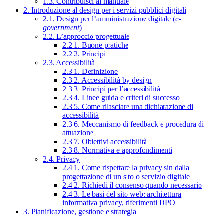
1.3. Contribuisci al manuale
2. Introduzione al design per i servizi pubblici digitali
2.1. Design per l’amministrazione digitale (
e-
government
)
2.2. L’approccio progettuale
2.2.1. Buone pratiche
2.2.2. Principi
2.3. Accessibilità
2.3.1. Definizione
2.3.2. Accessibilità by design
2.3.3. Principi per l’accessibilità
2.3.4. Linee guida e criteri di successo
2.3.5. Come rilasciare una dichiarazione di
accessibilità
2.3.6. Meccanismo di feedback e procedura di
attuazione
2.3.7. Obiettivi accessibilità
2.3.8. Normativa e approfondimenti
2.4. Privacy
2.4.1. Come rispettare la privacy sin dalla
progettazione di un sito o servizio digitale
2.4.2. Richiedi il consenso quando necessario
2.4.3. Le basi del sito web: architettura,
informativa privacy, riferimenti DPO
3. Pianificazione, gestione e strategia