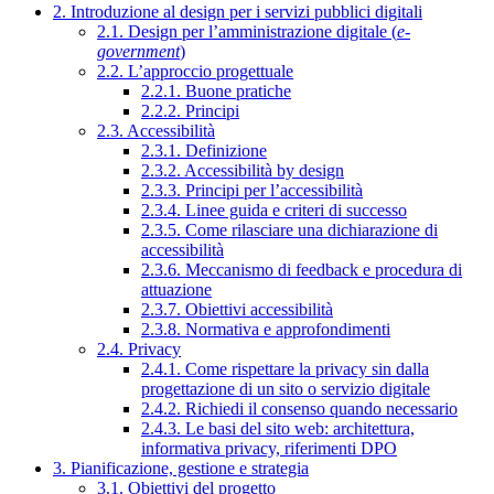
2. Introduzione al design per i servizi pubblici digitali
2.1. Design per l’amministrazione digitale (
e-
government
)
2.2. L’approccio progettuale
2.2.1. Buone pratiche
2.2.2. Principi
2.3. Accessibilità
2.3.1. Definizione
2.3.2. Accessibilità by design
2.3.3. Principi per l’accessibilità
2.3.4. Linee guida e criteri di successo
2.3.5. Come rilasciare una dichiarazione di
accessibilità
2.3.6. Meccanismo di feedback e procedura di
attuazione
2.3.7. Obiettivi accessibilità
2.3.8. Normativa e approfondimenti
2.4. Privacy
2.4.1. Come rispettare la privacy sin dalla
progettazione di un sito o servizio digitale
2.4.2. Richiedi il consenso quando necessario
2.4.3. Le basi del sito web: architettura,
informativa privacy, riferimenti DPO
3. Pianificazione, gestione e strategia
3.1. Obiettivi del progetto