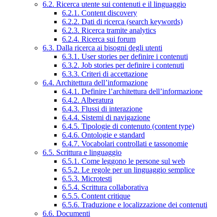
6.2. Ricerca utente sui contenuti e il linguaggio
6.2.1. Content discovery
6.2.2. Dati di ricerca (search keywords)
6.2.3. Ricerca tramite analytics
6.2.4. Ricerca sui forum
6.3. Dalla ricerca ai bisogni degli utenti
6.3.1. User stories per definire i contenuti
6.3.2. Job stories per definire i contenuti
6.3.3. Criteri di accettazione
6.4. Architettura dell’informazione
6.4.1. Definire l’architettura dell’informazione
6.4.2. Alberatura
6.4.3. Flussi di interazione
6.4.4. Sistemi di navigazione
6.4.5. Tipologie di contenuto (content type)
6.4.6. Ontologie e standard
6.4.7. Vocabolari controllati e tassonomie
6.5. Scrittura e linguaggio
6.5.1. Come leggono le persone sul web
6.5.2. Le regole per un linguaggio semplice
6.5.3. Microtesti
6.5.4. Scrittura collaborativa
6.5.5. Content critique
6.5.6. Traduzione e localizzazione dei contenuti
6.6. Documenti