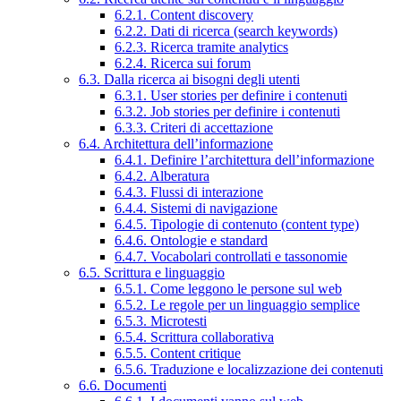
6.2.1. Content discovery
6.2.2. Dati di ricerca (search keywords)
6.2.3. Ricerca tramite analytics
6.2.4. Ricerca sui forum
6.3. Dalla ricerca ai bisogni degli utenti
6.3.1. User stories per definire i contenuti
6.3.2. Job stories per definire i contenuti
6.3.3. Criteri di accettazione
6.4. Architettura dell’informazione
6.4.1. Definire l’architettura dell’informazione
6.4.2. Alberatura
6.4.3. Flussi di interazione
6.4.4. Sistemi di navigazione
6.4.5. Tipologie di contenuto (content type)
6.4.6. Ontologie e standard
6.4.7. Vocabolari controllati e tassonomie
6.5. Scrittura e linguaggio
6.5.1. Come leggono le persone sul web
6.5.2. Le regole per un linguaggio semplice
6.5.3. Microtesti
6.5.4. Scrittura collaborativa
6.5.5. Content critique
6.5.6. Traduzione e localizzazione dei contenuti
6.6. Documenti