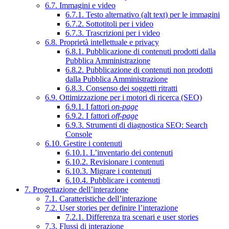
6.7. Immagini e video
6.7.1. Testo alternativo (alt text) per le immagini
6.7.2. Sottotitoli per i video
6.7.3. Trascrizioni per i video
6.8. Proprietà intellettuale e privacy
6.8.1. Pubblicazione di contenuti prodotti dalla
Pubblica Amministrazione
6.8.2. Pubblicazione di contenuti non prodotti
dalla Pubblica Amministrazione
6.8.3. Consenso dei soggetti ritratti
6.9. Ottimizzazione per i motori di ricerca (SEO)
6.9.1. I fattori
on-page
6.9.2. I fattori
off-page
6.9.3. Strumenti di diagnostica SEO: Search
Console
6.10. Gestire i contenuti
6.10.1. L’inventario dei contenuti
6.10.2. Revisionare i contenuti
6.10.3. Migrare i contenuti
6.10.4. Pubblicare i contenuti
7. Progettazione dell’interazione
7.1. Caratteristiche dell’interazione
7.2. User stories per definire l’interazione
7.2.1. Differenza tra scenari e user stories
7.3. Flussi di interazione