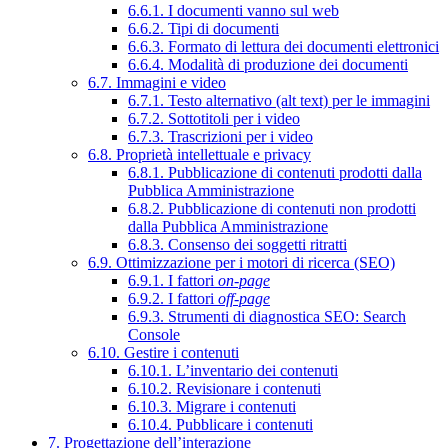
6.6.1. I documenti vanno sul web
6.6.2. Tipi di documenti
6.6.3. Formato di lettura dei documenti elettronici
6.6.4. Modalità di produzione dei documenti
6.7. Immagini e video
6.7.1. Testo alternativo (alt text) per le immagini
6.7.2. Sottotitoli per i video
6.7.3. Trascrizioni per i video
6.8. Proprietà intellettuale e privacy
6.8.1. Pubblicazione di contenuti prodotti dalla
Pubblica Amministrazione
6.8.2. Pubblicazione di contenuti non prodotti
dalla Pubblica Amministrazione
6.8.3. Consenso dei soggetti ritratti
6.9. Ottimizzazione per i motori di ricerca (SEO)
6.9.1. I fattori
on-page
6.9.2. I fattori
off-page
6.9.3. Strumenti di diagnostica SEO: Search
Console
6.10. Gestire i contenuti
6.10.1. L’inventario dei contenuti
6.10.2. Revisionare i contenuti
6.10.3. Migrare i contenuti
6.10.4. Pubblicare i contenuti
7. Progettazione dell’interazione