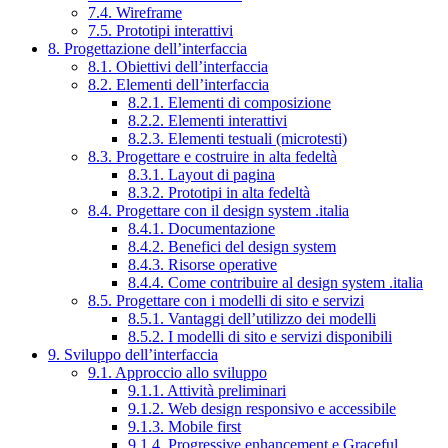
7.4. Wireframe
7.5. Prototipi interattivi
8. Progettazione dell’interfaccia
8.1. Obiettivi dell’interfaccia
8.2. Elementi dell’interfaccia
8.2.1. Elementi di composizione
8.2.2. Elementi interattivi
8.2.3. Elementi testuali (microtesti)
8.3. Progettare e costruire in alta fedeltà
8.3.1. Layout di pagina
8.3.2. Prototipi in alta fedeltà
8.4. Progettare con il design system .italia
8.4.1. Documentazione
8.4.2. Benefici del design system
8.4.3. Risorse operative
8.4.4. Come contribuire al design system .italia
8.5. Progettare con i modelli di sito e servizi
8.5.1. Vantaggi dell’utilizzo dei modelli
8.5.2. I modelli di sito e servizi disponibili
9. Sviluppo dell’interfaccia
9.1. Approccio allo sviluppo
9.1.1. Attività preliminari
9.1.2. Web design responsivo e accessibile
9.1.3. Mobile first
9.1.4. Progressive enhancement e Graceful