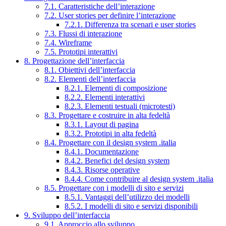
7.1. Caratteristiche dell’interazione
7.2. User stories per definire l’interazione
7.2.1. Differenza tra scenari e user stories
7.3. Flussi di interazione
7.4. Wireframe
7.5. Prototipi interattivi
8. Progettazione dell’interfaccia
8.1. Obiettivi dell’interfaccia
8.2. Elementi dell’interfaccia
8.2.1. Elementi di composizione
8.2.2. Elementi interattivi
8.2.3. Elementi testuali (microtesti)
8.3. Progettare e costruire in alta fedeltà
8.3.1. Layout di pagina
8.3.2. Prototipi in alta fedeltà
8.4. Progettare con il design system .italia
8.4.1. Documentazione
8.4.2. Benefici del design system
8.4.3. Risorse operative
8.4.4. Come contribuire al design system .italia
8.5. Progettare con i modelli di sito e servizi
8.5.1. Vantaggi dell’utilizzo dei modelli
8.5.2. I modelli di sito e servizi disponibili
9. Sviluppo dell’interfaccia
9.1. Approccio allo sviluppo