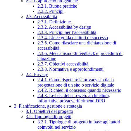
2.2. L’approccio progettuale
2.2.1. Buone pratiche
2.2.2. Principi
2.3. Accessibilità
2.3.1. Definizione
2.3.2. Accessibilità by design
2.3.3. Principi per l’accessibilità
2.3.4. Linee guida e criteri di successo
2.3.5. Come rilasciare una dichiarazione di
accessibilità
2.3.6. Meccanismo di feedback e procedura di
attuazione
2.3.7. Obiettivi accessibilità
2.3.8. Normativa e approfondimenti
2.4. Privacy
2.4.1. Come rispettare la privacy sin dalla
progettazione di un sito o servizio digitale
2.4.2. Richiedi il consenso quando necessario
2.4.3. Le basi del sito web: architettura,
informativa privacy, riferimenti DPO
3. Pianificazione, gestione e strategia
3.1. Obiettivi del progetto
3.2. Tipologie di progetti
3.2.1. Tipologie di progetto in base agli attori
coinvolti nel servizio