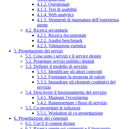
4.1.2. Questionari
4.1.3. Test di usabilità
4.1.4. Web analytics
4.1.5. Strumenti di mappatura dell’esperienza
utente
4.2. Ricerca secondaria
4.2.1. Ricerca documentale
4.2.2. Analisi benchmark
4.2.3. Valutazione euristica
5. Progettazione dei servizi
5.1. Cosa sono i servizi e il service design
5.2. Progettare servizi pubblici digitali
5.3. Definire il modello di servizio
5.3.1. Identificare gli attori coinvolti
5.3.2. Formulare la proposta di valore
5.3.3. Inquadrare gli elementi costitutivi del
servizio
5.4. Descrivere il funzionamento del servizio
5.4.1. Mappare l’ecosistema
5.4.2. Rappresentare i flussi di servizio
5.5. Co-progettare le soluzioni
5.5.1. Workshop di co-progettazione
6. Progettazione dei contenuti
6.1. Cos’è il content design
6.2. Ricerca utente sui contenuti e il linguaggio