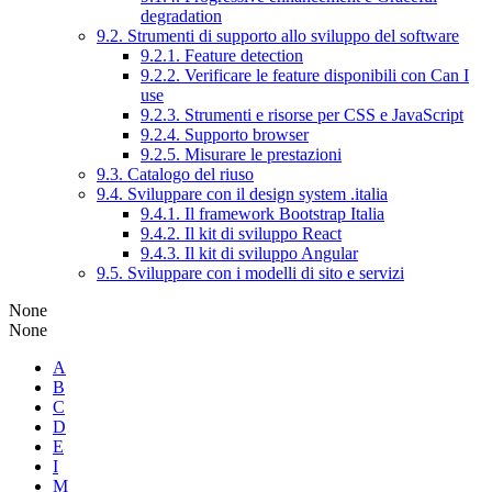
degradation
9.2. Strumenti di supporto allo sviluppo del software
9.2.1. Feature detection
9.2.2. Verificare le feature disponibili con Can I
use
9.2.3. Strumenti e risorse per CSS e JavaScript
9.2.4. Supporto browser
9.2.5. Misurare le prestazioni
9.3. Catalogo del riuso
9.4. Sviluppare con il design system .italia
9.4.1. Il framework Bootstrap Italia
9.4.2. Il kit di sviluppo React
9.4.3. Il kit di sviluppo Angular
9.5. Sviluppare con i modelli di sito e servizi
None
None
A
B
C
D
E
I
M