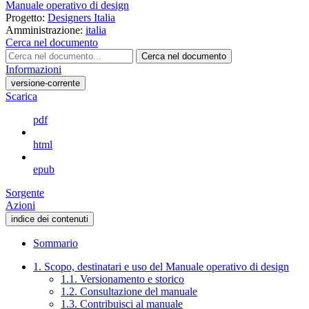
Manuale operativo di design
Progetto:
Designers Italia
Amministrazione:
italia
Cerca nel documento
Cerca nel documento
Informazioni
versione-corrente
Scarica
pdf
html
epub
Sorgente
Azioni
indice dei contenuti
Sommario
1. Scopo, destinatari e uso del Manuale operativo di design
1.1. Versionamento e storico
1.2. Consultazione del manuale
1.3. Contribuisci al manuale