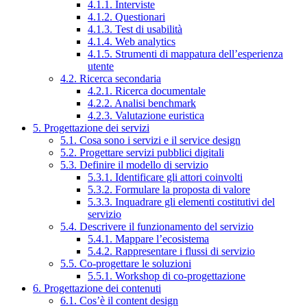
4.1.1. Interviste
4.1.2. Questionari
4.1.3. Test di usabilità
4.1.4. Web analytics
4.1.5. Strumenti di mappatura dell’esperienza
utente
4.2. Ricerca secondaria
4.2.1. Ricerca documentale
4.2.2. Analisi benchmark
4.2.3. Valutazione euristica
5. Progettazione dei servizi
5.1. Cosa sono i servizi e il service design
5.2. Progettare servizi pubblici digitali
5.3. Definire il modello di servizio
5.3.1. Identificare gli attori coinvolti
5.3.2. Formulare la proposta di valore
5.3.3. Inquadrare gli elementi costitutivi del
servizio
5.4. Descrivere il funzionamento del servizio
5.4.1. Mappare l’ecosistema
5.4.2. Rappresentare i flussi di servizio
5.5. Co-progettare le soluzioni
5.5.1. Workshop di co-progettazione
6. Progettazione dei contenuti
6.1. Cos’è il content design