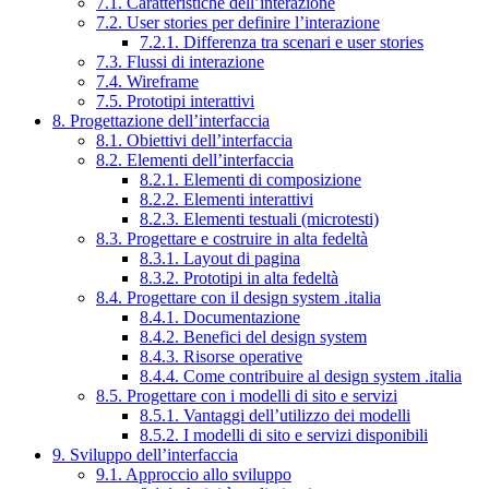
7.1. Caratteristiche dell’interazione
7.2. User stories per definire l’interazione
7.2.1. Differenza tra scenari e user stories
7.3. Flussi di interazione
7.4. Wireframe
7.5. Prototipi interattivi
8. Progettazione dell’interfaccia
8.1. Obiettivi dell’interfaccia
8.2. Elementi dell’interfaccia
8.2.1. Elementi di composizione
8.2.2. Elementi interattivi
8.2.3. Elementi testuali (microtesti)
8.3. Progettare e costruire in alta fedeltà
8.3.1. Layout di pagina
8.3.2. Prototipi in alta fedeltà
8.4. Progettare con il design system .italia
8.4.1. Documentazione
8.4.2. Benefici del design system
8.4.3. Risorse operative
8.4.4. Come contribuire al design system .italia
8.5. Progettare con i modelli di sito e servizi
8.5.1. Vantaggi dell’utilizzo dei modelli
8.5.2. I modelli di sito e servizi disponibili
9. Sviluppo dell’interfaccia
9.1. Approccio allo sviluppo