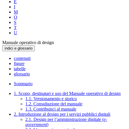
E
I
M
O
S
T
U
Manuale operativo di design
indici e glossario
contenuti
figure
tabelle
glossario
Sommario
1. Scopo, destinatari e uso del Manuale operativo di design
1.1. Versionamento e storico
1.2. Consultazione del manuale
1.3. Contribuisci al manuale
2. Introduzione al design per i servizi pubblici digitali
2.1. Design per l’amministrazione digitale (
e-
government
)