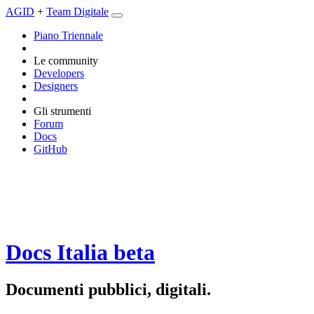
AGID
+
Team Digitale
Piano Triennale
Le community
Developers
Designers
Gli strumenti
Forum
Docs
GitHub
Docs Italia
beta
Documenti pubblici, digitali.