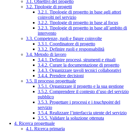
3.1. Obiettivi del progetto
3.2. Tipologie di progetti
3.2.1. Tipologie di progetto in base agli attori
coinvolti nel servizio
3.2.2. Tipologie di progetto in base al focus
3.2.3. Tipologie di progetto in base all’ambito di
intervento
3.3. Competenze, ruoli e figure coinvolte
3.3.1. Coordinatore di progetto
3.3.2. Definire ruoli e responsabilità
3.4. Metodo di lavoro
3.4.1. Definire processi, strumenti e rituali
3.4.2. Curare la documentazione di progetto
3.4.3. Organizzare tavoli tecnici collaborativi
3.4.4. Prendere decisioni
3.5. Il processo progettuale
3.5.1. Organizzare il progetto e la sua gestione
3.5.2. Comprendere il contesto d’uso del servizio
pubblico
3.5.3. Progettare i processi e i
touchpoint
del
servizio
3.5.4. Realizzare l’interfaccia utente del servizio
3.5.5. Validare la soluzione ottenuta
4. Ricerca progettuale
4.1. Ricerca primaria