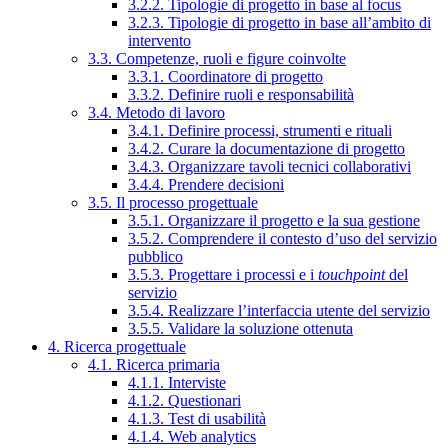
3.2.2. Tipologie di progetto in base al focus
3.2.3. Tipologie di progetto in base all’ambito di
intervento
3.3. Competenze, ruoli e figure coinvolte
3.3.1. Coordinatore di progetto
3.3.2. Definire ruoli e responsabilità
3.4. Metodo di lavoro
3.4.1. Definire processi, strumenti e rituali
3.4.2. Curare la documentazione di progetto
3.4.3. Organizzare tavoli tecnici collaborativi
3.4.4. Prendere decisioni
3.5. Il processo progettuale
3.5.1. Organizzare il progetto e la sua gestione
3.5.2. Comprendere il contesto d’uso del servizio
pubblico
3.5.3. Progettare i processi e i
touchpoint
del
servizio
3.5.4. Realizzare l’interfaccia utente del servizio
3.5.5. Validare la soluzione ottenuta
4. Ricerca progettuale
4.1. Ricerca primaria
4.1.1. Interviste
4.1.2. Questionari
4.1.3. Test di usabilità
4.1.4. Web analytics