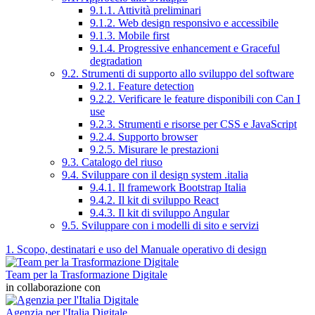
9.1.1. Attività preliminari
9.1.2. Web design responsivo e accessibile
9.1.3. Mobile first
9.1.4. Progressive enhancement e Graceful
degradation
9.2. Strumenti di supporto allo sviluppo del software
9.2.1. Feature detection
9.2.2. Verificare le feature disponibili con Can I
use
9.2.3. Strumenti e risorse per CSS e JavaScript
9.2.4. Supporto browser
9.2.5. Misurare le prestazioni
9.3. Catalogo del riuso
9.4. Sviluppare con il design system .italia
9.4.1. Il framework Bootstrap Italia
9.4.2. Il kit di sviluppo React
9.4.3. Il kit di sviluppo Angular
9.5. Sviluppare con i modelli di sito e servizi
1. Scopo, destinatari e uso del Manuale operativo di design
Team per la Trasformazione Digitale
in collaborazione con
Agenzia per l'Italia Digitale