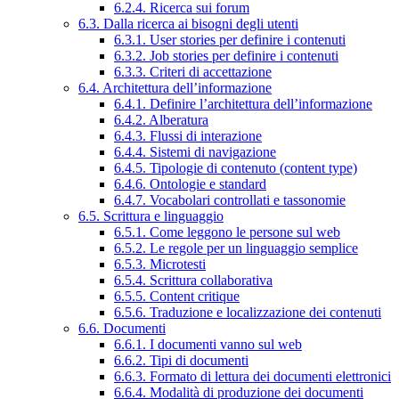
6.2.4. Ricerca sui forum
6.3. Dalla ricerca ai bisogni degli utenti
6.3.1. User stories per definire i contenuti
6.3.2. Job stories per definire i contenuti
6.3.3. Criteri di accettazione
6.4. Architettura dell’informazione
6.4.1. Definire l’architettura dell’informazione
6.4.2. Alberatura
6.4.3. Flussi di interazione
6.4.4. Sistemi di navigazione
6.4.5. Tipologie di contenuto (content type)
6.4.6. Ontologie e standard
6.4.7. Vocabolari controllati e tassonomie
6.5. Scrittura e linguaggio
6.5.1. Come leggono le persone sul web
6.5.2. Le regole per un linguaggio semplice
6.5.3. Microtesti
6.5.4. Scrittura collaborativa
6.5.5. Content critique
6.5.6. Traduzione e localizzazione dei contenuti
6.6. Documenti
6.6.1. I documenti vanno sul web
6.6.2. Tipi di documenti
6.6.3. Formato di lettura dei documenti elettronici
6.6.4. Modalità di produzione dei documenti