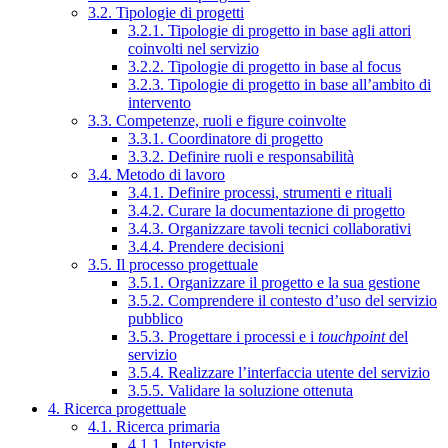
3.2. Tipologie di progetti
3.2.1. Tipologie di progetto in base agli attori
coinvolti nel servizio
3.2.2. Tipologie di progetto in base al focus
3.2.3. Tipologie di progetto in base all’ambito di
intervento
3.3. Competenze, ruoli e figure coinvolte
3.3.1. Coordinatore di progetto
3.3.2. Definire ruoli e responsabilità
3.4. Metodo di lavoro
3.4.1. Definire processi, strumenti e rituali
3.4.2. Curare la documentazione di progetto
3.4.3. Organizzare tavoli tecnici collaborativi
3.4.4. Prendere decisioni
3.5. Il processo progettuale
3.5.1. Organizzare il progetto e la sua gestione
3.5.2. Comprendere il contesto d’uso del servizio
pubblico
3.5.3. Progettare i processi e i
touchpoint
del
servizio
3.5.4. Realizzare l’interfaccia utente del servizio
3.5.5. Validare la soluzione ottenuta
4. Ricerca progettuale
4.1. Ricerca primaria
4.1.1. Interviste