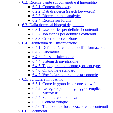
6.2. Ricerca utente sui contenuti e il linguaggio
6.2.1. Content discovery
6.2.2. Dati di ricerca (search keywords)
6.2.3. Ricerca tramite analytics
6.2.4. Ricerca sui forum
6.3. Dalla ricerca ai bisogni degli utenti
6.3.1. User stories per definire i contenuti
6.3.2. Job stories per definire i contenuti
6.3.3. Criteri di accettazione
6.4. Architettura dell’informazione
6.4.1. Definire l’architettura dell’informazione
6.4.2. Alberatura
6.4.3. Flussi di interazione
6.4.4. Sistemi di navigazione
6.4.5. Tipologie di contenuto (content type)
6.4.6. Ontologie e standard
6.4.7. Vocabolari controllati e tassonomie
6.5. Scrittura e linguaggio
6.5.1. Come leggono le persone sul web
6.5.2. Le regole per un linguaggio semplice
6.5.3. Microtesti
6.5.4. Scrittura collaborativa
6.5.5. Content critique
6.5.6. Traduzione e localizzazione dei contenuti
6.6. Documenti