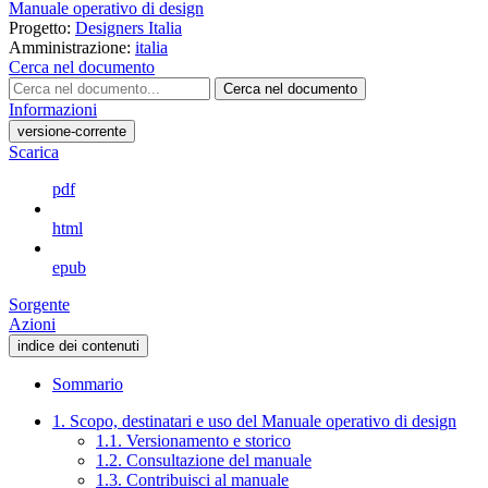
Manuale operativo di design
Progetto:
Designers Italia
Amministrazione:
italia
Cerca nel documento
Cerca nel documento
Informazioni
versione-corrente
Scarica
pdf
html
epub
Sorgente
Azioni
indice dei contenuti
Sommario
1. Scopo, destinatari e uso del Manuale operativo di design
1.1. Versionamento e storico
1.2. Consultazione del manuale
1.3. Contribuisci al manuale