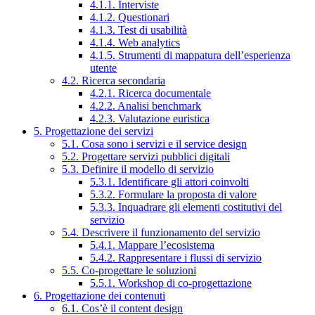
4.1.1. Interviste
4.1.2. Questionari
4.1.3. Test di usabilità
4.1.4. Web analytics
4.1.5. Strumenti di mappatura dell’esperienza
utente
4.2. Ricerca secondaria
4.2.1. Ricerca documentale
4.2.2. Analisi benchmark
4.2.3. Valutazione euristica
5. Progettazione dei servizi
5.1. Cosa sono i servizi e il service design
5.2. Progettare servizi pubblici digitali
5.3. Definire il modello di servizio
5.3.1. Identificare gli attori coinvolti
5.3.2. Formulare la proposta di valore
5.3.3. Inquadrare gli elementi costitutivi del
servizio
5.4. Descrivere il funzionamento del servizio
5.4.1. Mappare l’ecosistema
5.4.2. Rappresentare i flussi di servizio
5.5. Co-progettare le soluzioni
5.5.1. Workshop di co-progettazione
6. Progettazione dei contenuti
6.1. Cos’è il content design