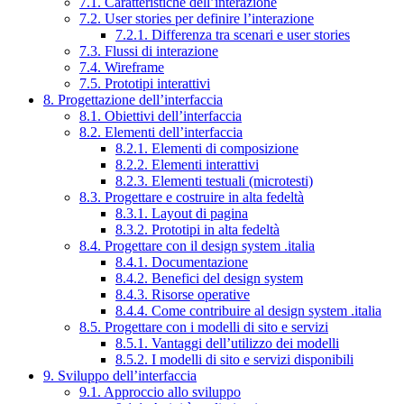
7.1. Caratteristiche dell’interazione
7.2. User stories per definire l’interazione
7.2.1. Differenza tra scenari e user stories
7.3. Flussi di interazione
7.4. Wireframe
7.5. Prototipi interattivi
8. Progettazione dell’interfaccia
8.1. Obiettivi dell’interfaccia
8.2. Elementi dell’interfaccia
8.2.1. Elementi di composizione
8.2.2. Elementi interattivi
8.2.3. Elementi testuali (microtesti)
8.3. Progettare e costruire in alta fedeltà
8.3.1. Layout di pagina
8.3.2. Prototipi in alta fedeltà
8.4. Progettare con il design system .italia
8.4.1. Documentazione
8.4.2. Benefici del design system
8.4.3. Risorse operative
8.4.4. Come contribuire al design system .italia
8.5. Progettare con i modelli di sito e servizi
8.5.1. Vantaggi dell’utilizzo dei modelli
8.5.2. I modelli di sito e servizi disponibili
9. Sviluppo dell’interfaccia
9.1. Approccio allo sviluppo