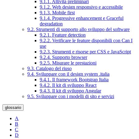
9.1.1. Attività preliminari
9.1.2. Web design responsivo e accessibile
9.1.3. Mobile first
9.1.4. Progressive enhancement e Graceful
degradation
9.2. Strumenti di supporto allo sviluppo del software
9.2.1. Feature detection
9.2.2. Verificare le feature disponibili con Can I
use
9.2.3. Strumenti e risorse per CSS e JavaScript
9.2.4. Supporto browser
9.2.5. Misurare le prestazioni
9.3. Catalogo del riuso
9.4. Sviluppare con il design system .italia
9.4.1. Il framework Bootstrap Italia
9.4.2. Il kit di sviluppo React
9.4.3. Il kit di sviluppo Angular
9.5. Sviluppare con i modelli di sito e servizi
glossario
A
B
C
D