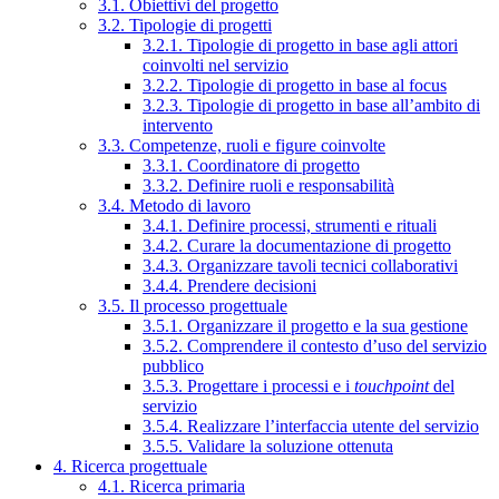
3.1. Obiettivi del progetto
3.2. Tipologie di progetti
3.2.1. Tipologie di progetto in base agli attori
coinvolti nel servizio
3.2.2. Tipologie di progetto in base al focus
3.2.3. Tipologie di progetto in base all’ambito di
intervento
3.3. Competenze, ruoli e figure coinvolte
3.3.1. Coordinatore di progetto
3.3.2. Definire ruoli e responsabilità
3.4. Metodo di lavoro
3.4.1. Definire processi, strumenti e rituali
3.4.2. Curare la documentazione di progetto
3.4.3. Organizzare tavoli tecnici collaborativi
3.4.4. Prendere decisioni
3.5. Il processo progettuale
3.5.1. Organizzare il progetto e la sua gestione
3.5.2. Comprendere il contesto d’uso del servizio
pubblico
3.5.3. Progettare i processi e i
touchpoint
del
servizio
3.5.4. Realizzare l’interfaccia utente del servizio
3.5.5. Validare la soluzione ottenuta
4. Ricerca progettuale
4.1. Ricerca primaria