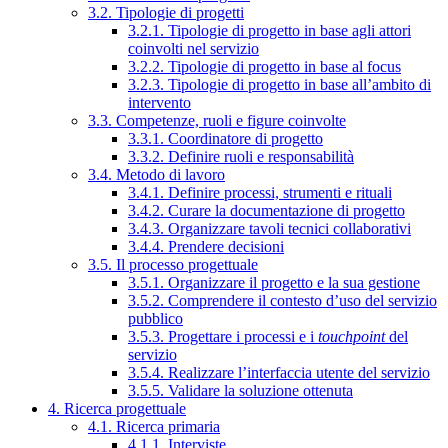
3.2. Tipologie di progetti
3.2.1. Tipologie di progetto in base agli attori
coinvolti nel servizio
3.2.2. Tipologie di progetto in base al focus
3.2.3. Tipologie di progetto in base all’ambito di
intervento
3.3. Competenze, ruoli e figure coinvolte
3.3.1. Coordinatore di progetto
3.3.2. Definire ruoli e responsabilità
3.4. Metodo di lavoro
3.4.1. Definire processi, strumenti e rituali
3.4.2. Curare la documentazione di progetto
3.4.3. Organizzare tavoli tecnici collaborativi
3.4.4. Prendere decisioni
3.5. Il processo progettuale
3.5.1. Organizzare il progetto e la sua gestione
3.5.2. Comprendere il contesto d’uso del servizio
pubblico
3.5.3. Progettare i processi e i
touchpoint
del
servizio
3.5.4. Realizzare l’interfaccia utente del servizio
3.5.5. Validare la soluzione ottenuta
4. Ricerca progettuale
4.1. Ricerca primaria
4.1.1. Interviste