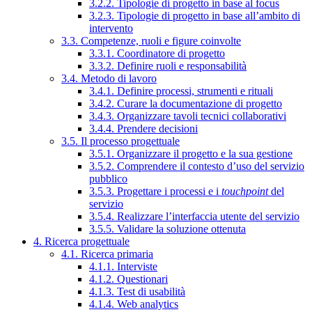
3.2.2. Tipologie di progetto in base al focus
3.2.3. Tipologie di progetto in base all’ambito di
intervento
3.3. Competenze, ruoli e figure coinvolte
3.3.1. Coordinatore di progetto
3.3.2. Definire ruoli e responsabilità
3.4. Metodo di lavoro
3.4.1. Definire processi, strumenti e rituali
3.4.2. Curare la documentazione di progetto
3.4.3. Organizzare tavoli tecnici collaborativi
3.4.4. Prendere decisioni
3.5. Il processo progettuale
3.5.1. Organizzare il progetto e la sua gestione
3.5.2. Comprendere il contesto d’uso del servizio
pubblico
3.5.3. Progettare i processi e i
touchpoint
del
servizio
3.5.4. Realizzare l’interfaccia utente del servizio
3.5.5. Validare la soluzione ottenuta
4. Ricerca progettuale
4.1. Ricerca primaria
4.1.1. Interviste
4.1.2. Questionari
4.1.3. Test di usabilità
4.1.4. Web analytics