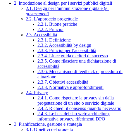
2. Introduzione al design per i servizi pubblici digitali
2.1. Design per l’amministrazione digitale (
e-
government
)
2.2. L’approccio progettuale
2.2.1. Buone pratiche
2.2.2. Principi
2.3. Accessibilità
2.3.1. Definizione
2.3.2. Accessibilità by design
2.3.3. Principi per l’accessibilità
2.3.4. Linee guida e criteri di successo
2.3.5. Come rilasciare una dichiarazione di
accessibilità
2.3.6. Meccanismo di feedback e procedura di
attuazione
2.3.7. Obiettivi accessibilità
2.3.8. Normativa e approfondimenti
2.4. Privacy
2.4.1. Come rispettare la privacy sin dalla
progettazione di un sito o servizio digitale
2.4.2. Richiedi il consenso quando necessario
2.4.3. Le basi del sito web: architettura,
informativa privacy, riferimenti DPO
3. Pianificazione, gestione e strategia
3.1. Obiettivi del progetto