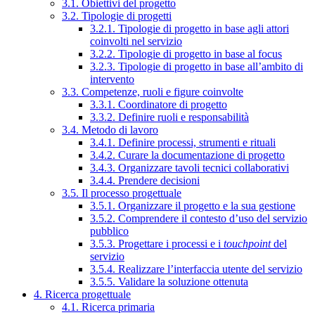
3.1. Obiettivi del progetto
3.2. Tipologie di progetti
3.2.1. Tipologie di progetto in base agli attori
coinvolti nel servizio
3.2.2. Tipologie di progetto in base al focus
3.2.3. Tipologie di progetto in base all’ambito di
intervento
3.3. Competenze, ruoli e figure coinvolte
3.3.1. Coordinatore di progetto
3.3.2. Definire ruoli e responsabilità
3.4. Metodo di lavoro
3.4.1. Definire processi, strumenti e rituali
3.4.2. Curare la documentazione di progetto
3.4.3. Organizzare tavoli tecnici collaborativi
3.4.4. Prendere decisioni
3.5. Il processo progettuale
3.5.1. Organizzare il progetto e la sua gestione
3.5.2. Comprendere il contesto d’uso del servizio
pubblico
3.5.3. Progettare i processi e i
touchpoint
del
servizio
3.5.4. Realizzare l’interfaccia utente del servizio
3.5.5. Validare la soluzione ottenuta
4. Ricerca progettuale
4.1. Ricerca primaria