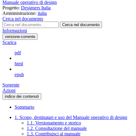
Manuale operativo di design
Progetto:
Designers Italia
Amministrazione:
italia
Cerca nel documento
Cerca nel documento
Informazioni
versione-corrente
Scarica
pdf
html
epub
Sorgente
Azioni
indice dei contenuti
Sommario
1. Scopo, destinatari e uso del Manuale operativo di design
1.1. Versionamento e storico
1.2. Consultazione del manuale
1.3. Contribuisci al manuale