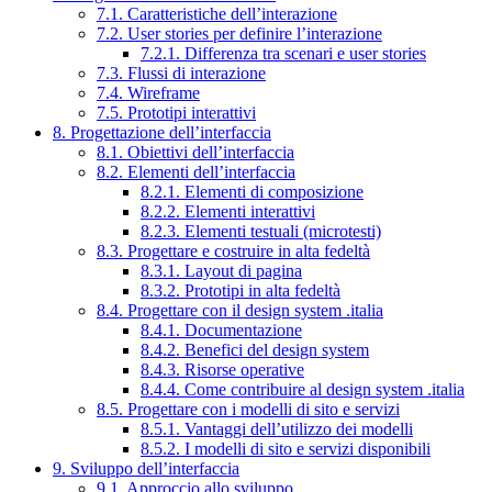
7.1. Caratteristiche dell’interazione
7.2. User stories per definire l’interazione
7.2.1. Differenza tra scenari e user stories
7.3. Flussi di interazione
7.4. Wireframe
7.5. Prototipi interattivi
8. Progettazione dell’interfaccia
8.1. Obiettivi dell’interfaccia
8.2. Elementi dell’interfaccia
8.2.1. Elementi di composizione
8.2.2. Elementi interattivi
8.2.3. Elementi testuali (microtesti)
8.3. Progettare e costruire in alta fedeltà
8.3.1. Layout di pagina
8.3.2. Prototipi in alta fedeltà
8.4. Progettare con il design system .italia
8.4.1. Documentazione
8.4.2. Benefici del design system
8.4.3. Risorse operative
8.4.4. Come contribuire al design system .italia
8.5. Progettare con i modelli di sito e servizi
8.5.1. Vantaggi dell’utilizzo dei modelli
8.5.2. I modelli di sito e servizi disponibili
9. Sviluppo dell’interfaccia
9.1. Approccio allo sviluppo