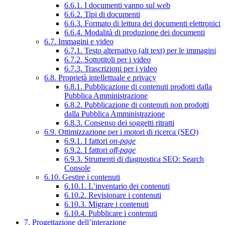
6.6.1. I documenti vanno sul web
6.6.2. Tipi di documenti
6.6.3. Formato di lettura dei documenti elettronici
6.6.4. Modalità di produzione dei documenti
6.7. Immagini e video
6.7.1. Testo alternativo (alt text) per le immagini
6.7.2. Sottotitoli per i video
6.7.3. Trascrizioni per i video
6.8. Proprietà intellettuale e privacy
6.8.1. Pubblicazione di contenuti prodotti dalla
Pubblica Amministrazione
6.8.2. Pubblicazione di contenuti non prodotti
dalla Pubblica Amministrazione
6.8.3. Consenso dei soggetti ritratti
6.9. Ottimizzazione per i motori di ricerca (SEO)
6.9.1. I fattori
on-page
6.9.2. I fattori
off-page
6.9.3. Strumenti di diagnostica SEO: Search
Console
6.10. Gestire i contenuti
6.10.1. L’inventario dei contenuti
6.10.2. Revisionare i contenuti
6.10.3. Migrare i contenuti
6.10.4. Pubblicare i contenuti
7. Progettazione dell’interazione