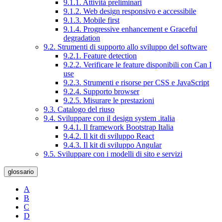
9.1.1. Attività preliminari
9.1.2. Web design responsivo e accessibile
9.1.3. Mobile first
9.1.4. Progressive enhancement e Graceful
degradation
9.2. Strumenti di supporto allo sviluppo del software
9.2.1. Feature detection
9.2.2. Verificare le feature disponibili con Can I
use
9.2.3. Strumenti e risorse per CSS e JavaScript
9.2.4. Supporto browser
9.2.5. Misurare le prestazioni
9.3. Catalogo del riuso
9.4. Sviluppare con il design system .italia
9.4.1. Il framework Bootstrap Italia
9.4.2. Il kit di sviluppo React
9.4.3. Il kit di sviluppo Angular
9.5. Sviluppare con i modelli di sito e servizi
glossario
A
B
C
D