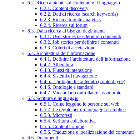
6.2. Ricerca utente sui contenuti e il linguaggio
6.2.1. Content discovery
6.2.2. Dati di ricerca (search keywords)
6.2.3. Ricerca tramite analytics
6.2.4. Ricerca sui forum
6.3. Dalla ricerca ai bisogni degli utenti
6.3.1. User stories per definire i contenuti
6.3.2. Job stories per definire i contenuti
6.3.3. Criteri di accettazione
6.4. Architettura dell’informazione
6.4.1. Definire l’architettura dell’informazione
6.4.2. Alberatura
6.4.3. Flussi di interazione
6.4.4. Sistemi di navigazione
6.4.5. Tipologie di contenuto (content type)
6.4.6. Ontologie e standard
6.4.7. Vocabolari controllati e tassonomie
6.5. Scrittura e linguaggio
6.5.1. Come leggono le persone sul web
6.5.2. Le regole per un linguaggio semplice
6.5.3. Microtesti
6.5.4. Scrittura collaborativa
6.5.5. Content critique
6.5.6. Traduzione e localizzazione dei contenuti
6.6. Documenti