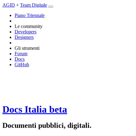
AGID
+
Team Digitale
Piano Triennale
Le community
Developers
Designers
Gli strumenti
Forum
Docs
GitHub
Docs Italia
beta
Documenti pubblici, digitali.