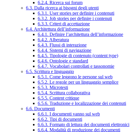
6.2.4. Ricerca sui forum
6.3. Dalla ricerca ai bisogni degli utenti
6.3.1. User stories per definire i contenuti
6.3.2. Job stories per definire i contenuti
6.3.3. Criteri di accettazione
6.4. Architettura dell’informazione
6.4.1. Definire l’architettura dell’informazione
6.4.2. Alberatura
6.4.3. Flussi di interazione
6.4.4. Sistemi di navigazione
6.4.5. Tipologie di contenuto (content type)
6.4.6. Ontologie e standard
6.4.7. Vocabolari controllati e tassonomie
6.5. Scrittura e linguaggio
6.5.1. Come leggono le persone sul web
6.5.2. Le regole per un linguaggio semplice
6.5.3. Microtesti
6.5.4. Scrittura collaborativa
6.5.5. Content critique
6.5.6. Traduzione e localizzazione dei contenuti
6.6. Documenti
6.6.1. I documenti vanno sul web
6.6.2. Tipi di documenti
6.6.3. Formato di lettura dei documenti elettronici
6.6.4. Modalità di produzione dei documenti