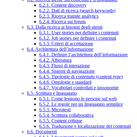
6.2.1. Content discovery
6.2.2. Dati di ricerca (search keywords)
6.2.3. Ricerca tramite analytics
6.2.4. Ricerca sui forum
6.3. Dalla ricerca ai bisogni degli utenti
6.3.1. User stories per definire i contenuti
6.3.2. Job stories per definire i contenuti
6.3.3. Criteri di accettazione
6.4. Architettura dell’informazione
6.4.1. Definire l’architettura dell’informazione
6.4.2. Alberatura
6.4.3. Flussi di interazione
6.4.4. Sistemi di navigazione
6.4.5. Tipologie di contenuto (content type)
6.4.6. Ontologie e standard
6.4.7. Vocabolari controllati e tassonomie
6.5. Scrittura e linguaggio
6.5.1. Come leggono le persone sul web
6.5.2. Le regole per un linguaggio semplice
6.5.3. Microtesti
6.5.4. Scrittura collaborativa
6.5.5. Content critique
6.5.6. Traduzione e localizzazione dei contenuti
6.6. Documenti