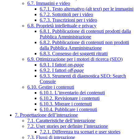
6.7. Immagini e video
6.7.1. Testo alternativo (alt text) per le immagini
6.7.2. Sottotitoli per i video
6.7.3. Trascrizioni per i video
6.8. Proprietà intellettuale e privacy
6.8.1. Pubblicazione di contenuti prodotti dalla
Pubblica Amministrazione
6.8.2. Pubblicazione di contenuti non prodotti
dalla Pubblica Amministrazione
6.8.3. Consenso dei soggetti ritratti
6.9. Ottimizzazione per i motori di ricerca (SEO)
6.9.1. I fattori
on-page
6.9.2. I fattori
off-page
6.9.3. Strumenti di diagnostica SEO: Search
Console
6.10. Gestire i contenuti
6.10.1. L’inventario dei contenuti
6.10.2. Revisionare i contenuti
6.10.3. Migrare i contenuti
6.10.4. Pubblicare i contenuti
7. Progettazione dell’interazione
7.1. Caratteristiche dell’interazione
7.2. User stories per definire l’interazione
7.2.1. Differenza tra scenari e user stories
7.3. Flussi di interazione