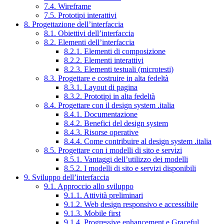
7.4. Wireframe
7.5. Prototipi interattivi
8. Progettazione dell’interfaccia
8.1. Obiettivi dell’interfaccia
8.2. Elementi dell’interfaccia
8.2.1. Elementi di composizione
8.2.2. Elementi interattivi
8.2.3. Elementi testuali (microtesti)
8.3. Progettare e costruire in alta fedeltà
8.3.1. Layout di pagina
8.3.2. Prototipi in alta fedeltà
8.4. Progettare con il design system .italia
8.4.1. Documentazione
8.4.2. Benefici del design system
8.4.3. Risorse operative
8.4.4. Come contribuire al design system .italia
8.5. Progettare con i modelli di sito e servizi
8.5.1. Vantaggi dell’utilizzo dei modelli
8.5.2. I modelli di sito e servizi disponibili
9. Sviluppo dell’interfaccia
9.1. Approccio allo sviluppo
9.1.1. Attività preliminari
9.1.2. Web design responsivo e accessibile
9.1.3. Mobile first
9.1.4. Progressive enhancement e Graceful