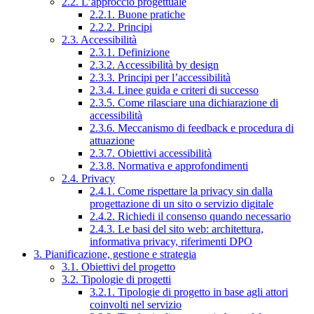
2.2. L’approccio progettuale
2.2.1. Buone pratiche
2.2.2. Principi
2.3. Accessibilità
2.3.1. Definizione
2.3.2. Accessibilità by design
2.3.3. Principi per l’accessibilità
2.3.4. Linee guida e criteri di successo
2.3.5. Come rilasciare una dichiarazione di
accessibilità
2.3.6. Meccanismo di feedback e procedura di
attuazione
2.3.7. Obiettivi accessibilità
2.3.8. Normativa e approfondimenti
2.4. Privacy
2.4.1. Come rispettare la privacy sin dalla
progettazione di un sito o servizio digitale
2.4.2. Richiedi il consenso quando necessario
2.4.3. Le basi del sito web: architettura,
informativa privacy, riferimenti DPO
3. Pianificazione, gestione e strategia
3.1. Obiettivi del progetto
3.2. Tipologie di progetti
3.2.1. Tipologie di progetto in base agli attori
coinvolti nel servizio