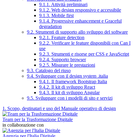
9.1.1. Attività preliminari
9.1.2. Web design responsivo e accessibile
9.1.3. Mobile first
9.1.4. Progressive enhancement e Graceful
degradation
9.2. Strumenti di supporto allo sviluppo del software
9.2.1. Feature detection
9.2.2. Verificare le feature disponibili con Can I
use
9.2.3. Strumenti e risorse per CSS e JavaScript
9.2.4. Supporto browser
9.2.5. Misurare le prestazioni
9.3. Catalogo del riuso
9.4. Sviluppare con il design system .italia
9.4.1. Il framework Bootstrap Italia
9.4.2. Il kit di sviluppo React
9.4.3. Il kit di sviluppo Angular
9.5. Sviluppare con i modelli di sito e servizi
1. Scopo, destinatari e uso del Manuale operativo di design
Team per la Trasformazione Digitale
in collaborazione con
Agenzia per l'Italia Digitale