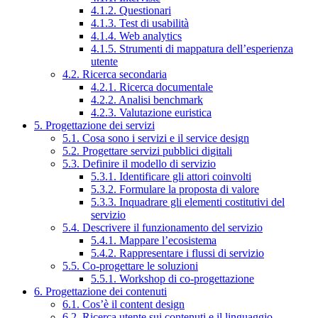
4.1.2. Questionari
4.1.3. Test di usabilità
4.1.4. Web analytics
4.1.5. Strumenti di mappatura dell’esperienza
utente
4.2. Ricerca secondaria
4.2.1. Ricerca documentale
4.2.2. Analisi benchmark
4.2.3. Valutazione euristica
5. Progettazione dei servizi
5.1. Cosa sono i servizi e il service design
5.2. Progettare servizi pubblici digitali
5.3. Definire il modello di servizio
5.3.1. Identificare gli attori coinvolti
5.3.2. Formulare la proposta di valore
5.3.3. Inquadrare gli elementi costitutivi del
servizio
5.4. Descrivere il funzionamento del servizio
5.4.1. Mappare l’ecosistema
5.4.2. Rappresentare i flussi di servizio
5.5. Co-progettare le soluzioni
5.5.1. Workshop di co-progettazione
6. Progettazione dei contenuti
6.1. Cos’è il content design
6.2. Ricerca utente sui contenuti e il linguaggio