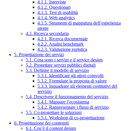
4.1.1. Interviste
4.1.2. Questionari
4.1.3. Test di usabilità
4.1.4. Web analytics
4.1.5. Strumenti di mappatura dell’esperienza
utente
4.2. Ricerca secondaria
4.2.1. Ricerca documentale
4.2.2. Analisi benchmark
4.2.3. Valutazione euristica
5. Progettazione dei servizi
5.1. Cosa sono i servizi e il service design
5.2. Progettare servizi pubblici digitali
5.3. Definire il modello di servizio
5.3.1. Identificare gli attori coinvolti
5.3.2. Formulare la proposta di valore
5.3.3. Inquadrare gli elementi costitutivi del
servizio
5.4. Descrivere il funzionamento del servizio
5.4.1. Mappare l’ecosistema
5.4.2. Rappresentare i flussi di servizio
5.5. Co-progettare le soluzioni
5.5.1. Workshop di co-progettazione
6. Progettazione dei contenuti
6.1. Cos’è il content design