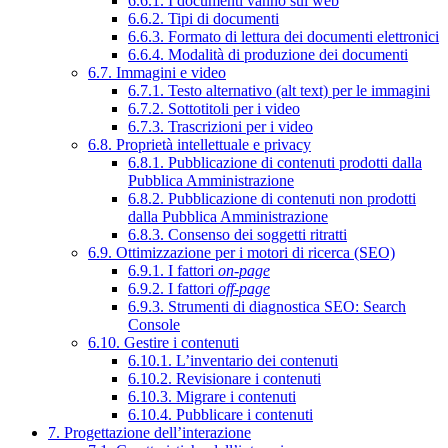
6.6.1. I documenti vanno sul web
6.6.2. Tipi di documenti
6.6.3. Formato di lettura dei documenti elettronici
6.6.4. Modalità di produzione dei documenti
6.7. Immagini e video
6.7.1. Testo alternativo (alt text) per le immagini
6.7.2. Sottotitoli per i video
6.7.3. Trascrizioni per i video
6.8. Proprietà intellettuale e privacy
6.8.1. Pubblicazione di contenuti prodotti dalla
Pubblica Amministrazione
6.8.2. Pubblicazione di contenuti non prodotti
dalla Pubblica Amministrazione
6.8.3. Consenso dei soggetti ritratti
6.9. Ottimizzazione per i motori di ricerca (SEO)
6.9.1. I fattori
on-page
6.9.2. I fattori
off-page
6.9.3. Strumenti di diagnostica SEO: Search
Console
6.10. Gestire i contenuti
6.10.1. L’inventario dei contenuti
6.10.2. Revisionare i contenuti
6.10.3. Migrare i contenuti
6.10.4. Pubblicare i contenuti
7. Progettazione dell’interazione