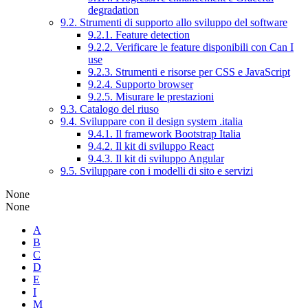
degradation
9.2. Strumenti di supporto allo sviluppo del software
9.2.1. Feature detection
9.2.2. Verificare le feature disponibili con Can I
use
9.2.3. Strumenti e risorse per CSS e JavaScript
9.2.4. Supporto browser
9.2.5. Misurare le prestazioni
9.3. Catalogo del riuso
9.4. Sviluppare con il design system .italia
9.4.1. Il framework Bootstrap Italia
9.4.2. Il kit di sviluppo React
9.4.3. Il kit di sviluppo Angular
9.5. Sviluppare con i modelli di sito e servizi
None
None
A
B
C
D
E
I
M