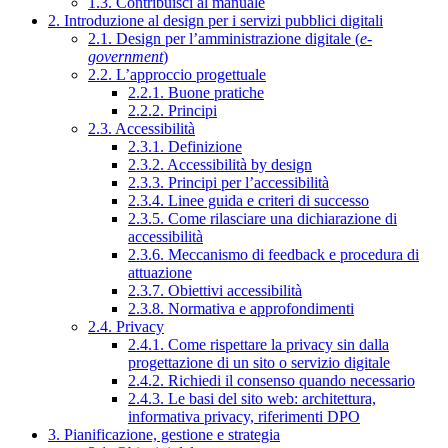
1.3. Contribuisci al manuale
2. Introduzione al design per i servizi pubblici digitali
2.1. Design per l’amministrazione digitale (
e-
government
)
2.2. L’approccio progettuale
2.2.1. Buone pratiche
2.2.2. Principi
2.3. Accessibilità
2.3.1. Definizione
2.3.2. Accessibilità by design
2.3.3. Principi per l’accessibilità
2.3.4. Linee guida e criteri di successo
2.3.5. Come rilasciare una dichiarazione di
accessibilità
2.3.6. Meccanismo di feedback e procedura di
attuazione
2.3.7. Obiettivi accessibilità
2.3.8. Normativa e approfondimenti
2.4. Privacy
2.4.1. Come rispettare la privacy sin dalla
progettazione di un sito o servizio digitale
2.4.2. Richiedi il consenso quando necessario
2.4.3. Le basi del sito web: architettura,
informativa privacy, riferimenti DPO
3. Pianificazione, gestione e strategia