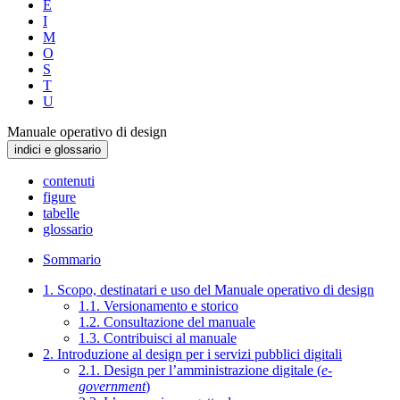
E
I
M
O
S
T
U
Manuale operativo di design
indici e glossario
contenuti
figure
tabelle
glossario
Sommario
1. Scopo, destinatari e uso del Manuale operativo di design
1.1. Versionamento e storico
1.2. Consultazione del manuale
1.3. Contribuisci al manuale
2. Introduzione al design per i servizi pubblici digitali
2.1. Design per l’amministrazione digitale (
e-
government
)