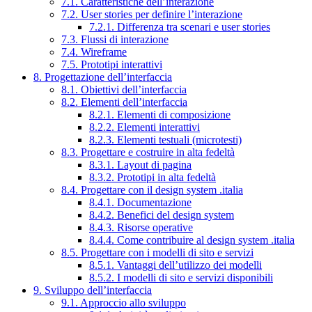
7.1. Caratteristiche dell’interazione
7.2. User stories per definire l’interazione
7.2.1. Differenza tra scenari e user stories
7.3. Flussi di interazione
7.4. Wireframe
7.5. Prototipi interattivi
8. Progettazione dell’interfaccia
8.1. Obiettivi dell’interfaccia
8.2. Elementi dell’interfaccia
8.2.1. Elementi di composizione
8.2.2. Elementi interattivi
8.2.3. Elementi testuali (microtesti)
8.3. Progettare e costruire in alta fedeltà
8.3.1. Layout di pagina
8.3.2. Prototipi in alta fedeltà
8.4. Progettare con il design system .italia
8.4.1. Documentazione
8.4.2. Benefici del design system
8.4.3. Risorse operative
8.4.4. Come contribuire al design system .italia
8.5. Progettare con i modelli di sito e servizi
8.5.1. Vantaggi dell’utilizzo dei modelli
8.5.2. I modelli di sito e servizi disponibili
9. Sviluppo dell’interfaccia
9.1. Approccio allo sviluppo