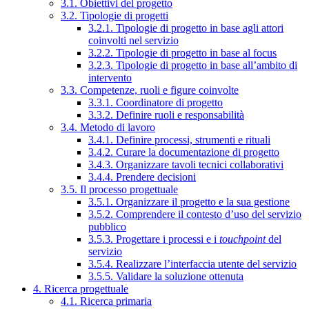
3.1. Obiettivi del progetto
3.2. Tipologie di progetti
3.2.1. Tipologie di progetto in base agli attori
coinvolti nel servizio
3.2.2. Tipologie di progetto in base al focus
3.2.3. Tipologie di progetto in base all’ambito di
intervento
3.3. Competenze, ruoli e figure coinvolte
3.3.1. Coordinatore di progetto
3.3.2. Definire ruoli e responsabilità
3.4. Metodo di lavoro
3.4.1. Definire processi, strumenti e rituali
3.4.2. Curare la documentazione di progetto
3.4.3. Organizzare tavoli tecnici collaborativi
3.4.4. Prendere decisioni
3.5. Il processo progettuale
3.5.1. Organizzare il progetto e la sua gestione
3.5.2. Comprendere il contesto d’uso del servizio
pubblico
3.5.3. Progettare i processi e i
touchpoint
del
servizio
3.5.4. Realizzare l’interfaccia utente del servizio
3.5.5. Validare la soluzione ottenuta
4. Ricerca progettuale
4.1. Ricerca primaria