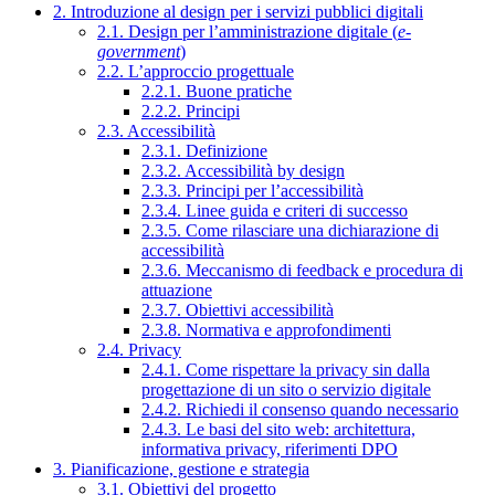
2. Introduzione al design per i servizi pubblici digitali
2.1. Design per l’amministrazione digitale (
e-
government
)
2.2. L’approccio progettuale
2.2.1. Buone pratiche
2.2.2. Principi
2.3. Accessibilità
2.3.1. Definizione
2.3.2. Accessibilità by design
2.3.3. Principi per l’accessibilità
2.3.4. Linee guida e criteri di successo
2.3.5. Come rilasciare una dichiarazione di
accessibilità
2.3.6. Meccanismo di feedback e procedura di
attuazione
2.3.7. Obiettivi accessibilità
2.3.8. Normativa e approfondimenti
2.4. Privacy
2.4.1. Come rispettare la privacy sin dalla
progettazione di un sito o servizio digitale
2.4.2. Richiedi il consenso quando necessario
2.4.3. Le basi del sito web: architettura,
informativa privacy, riferimenti DPO
3. Pianificazione, gestione e strategia
3.1. Obiettivi del progetto