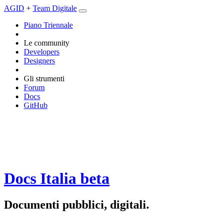
AGID
+
Team Digitale
Piano Triennale
Le community
Developers
Designers
Gli strumenti
Forum
Docs
GitHub
Docs Italia
beta
Documenti pubblici, digitali.