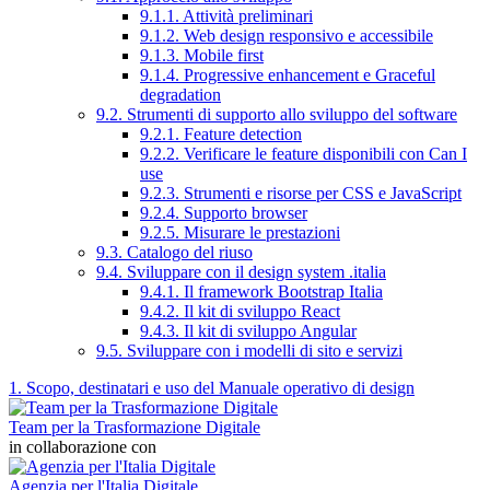
9.1.1. Attività preliminari
9.1.2. Web design responsivo e accessibile
9.1.3. Mobile first
9.1.4. Progressive enhancement e Graceful
degradation
9.2. Strumenti di supporto allo sviluppo del software
9.2.1. Feature detection
9.2.2. Verificare le feature disponibili con Can I
use
9.2.3. Strumenti e risorse per CSS e JavaScript
9.2.4. Supporto browser
9.2.5. Misurare le prestazioni
9.3. Catalogo del riuso
9.4. Sviluppare con il design system .italia
9.4.1. Il framework Bootstrap Italia
9.4.2. Il kit di sviluppo React
9.4.3. Il kit di sviluppo Angular
9.5. Sviluppare con i modelli di sito e servizi
1. Scopo, destinatari e uso del Manuale operativo di design
Team per la Trasformazione Digitale
in collaborazione con
Agenzia per l'Italia Digitale