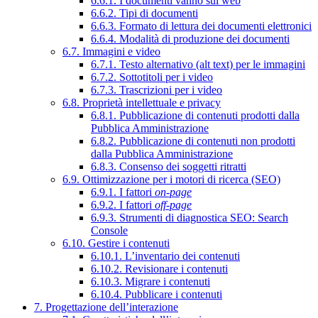
6.6.1. I documenti vanno sul web
6.6.2. Tipi di documenti
6.6.3. Formato di lettura dei documenti elettronici
6.6.4. Modalità di produzione dei documenti
6.7. Immagini e video
6.7.1. Testo alternativo (alt text) per le immagini
6.7.2. Sottotitoli per i video
6.7.3. Trascrizioni per i video
6.8. Proprietà intellettuale e privacy
6.8.1. Pubblicazione di contenuti prodotti dalla
Pubblica Amministrazione
6.8.2. Pubblicazione di contenuti non prodotti
dalla Pubblica Amministrazione
6.8.3. Consenso dei soggetti ritratti
6.9. Ottimizzazione per i motori di ricerca (SEO)
6.9.1. I fattori
on-page
6.9.2. I fattori
off-page
6.9.3. Strumenti di diagnostica SEO: Search
Console
6.10. Gestire i contenuti
6.10.1. L’inventario dei contenuti
6.10.2. Revisionare i contenuti
6.10.3. Migrare i contenuti
6.10.4. Pubblicare i contenuti
7. Progettazione dell’interazione