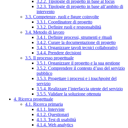
3.2.2. Tipologie di progetto in base al focus
3.2.3. Tipologie di progetto in base all’ambito di
intervento
3.3. Competenze, ruoli e figure coinvolte
3.3.1. Coordinatore di progetto
3.3.2. Definire ruoli e responsabilità
3.4. Metodo di lavoro
3.4.1. Definire processi, strumenti e rituali
3.4.2. Curare la documentazione di progetto
3.4.3. Organizzare tavoli tecnici collaborativi
3.4.4. Prendere decisioni
3.5. Il processo progettuale
3.5.1. Organizzare il progetto e la sua gestione
3.5.2. Comprendere il contesto d’uso del servizio
pubblico
3.5.3. Progettare i processi e i
touchpoint
del
servizio
3.5.4. Realizzare l’interfaccia utente del servizio
3.5.5. Validare la soluzione ottenuta
4. Ricerca progettuale
4.1. Ricerca primaria
4.1.1. Interviste
4.1.2. Questionari
4.1.3. Test di usabilità
4.1.4. Web analytics