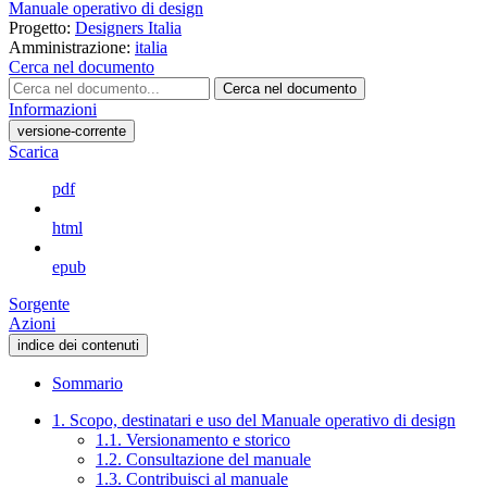
Manuale operativo di design
Progetto:
Designers Italia
Amministrazione:
italia
Cerca nel documento
Cerca nel documento
Informazioni
versione-corrente
Scarica
pdf
html
epub
Sorgente
Azioni
indice dei contenuti
Sommario
1. Scopo, destinatari e uso del Manuale operativo di design
1.1. Versionamento e storico
1.2. Consultazione del manuale
1.3. Contribuisci al manuale