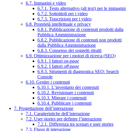
6.7. Immagini e video
6.7.1. Testo alternativo (alt text) per le immagini
6.7.2. Sottotitoli per i video
6.7.3. Trascrizioni per i video
6.8. Proprietà intellettuale e privacy
6.8.1. Pubblicazione di contenuti prodotti dalla
Pubblica Amministrazione
6.8.2. Pubblicazione di contenuti non prodotti
dalla Pubblica Amministrazione
6.8.3. Consenso dei soggetti ritratti
6.9. Ottimizzazione per i motori di ricerca (SEO)
6.9.1. I fattori
on-page
6.9.2. I fattori
off-page
6.9.3. Strumenti di diagnostica SEO: Search
Console
6.10. Gestire i contenuti
6.10.1. L’inventario dei contenuti
6.10.2. Revisionare i contenuti
6.10.3. Migrare i contenuti
6.10.4. Pubblicare i contenuti
7. Progettazione dell’interazione
7.1. Caratteristiche dell’interazione
7.2. User stories per definire l’interazione
7.2.1. Differenza tra scenari e user stories
7.3. Flussi di interazione