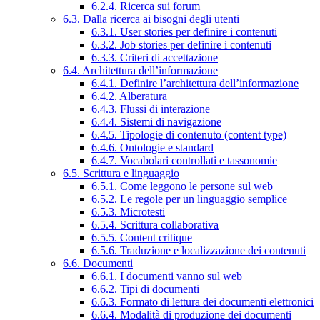
6.2.4. Ricerca sui forum
6.3. Dalla ricerca ai bisogni degli utenti
6.3.1. User stories per definire i contenuti
6.3.2. Job stories per definire i contenuti
6.3.3. Criteri di accettazione
6.4. Architettura dell’informazione
6.4.1. Definire l’architettura dell’informazione
6.4.2. Alberatura
6.4.3. Flussi di interazione
6.4.4. Sistemi di navigazione
6.4.5. Tipologie di contenuto (content type)
6.4.6. Ontologie e standard
6.4.7. Vocabolari controllati e tassonomie
6.5. Scrittura e linguaggio
6.5.1. Come leggono le persone sul web
6.5.2. Le regole per un linguaggio semplice
6.5.3. Microtesti
6.5.4. Scrittura collaborativa
6.5.5. Content critique
6.5.6. Traduzione e localizzazione dei contenuti
6.6. Documenti
6.6.1. I documenti vanno sul web
6.6.2. Tipi di documenti
6.6.3. Formato di lettura dei documenti elettronici
6.6.4. Modalità di produzione dei documenti