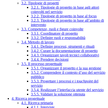
3.2. Tipologie di progetti
3.2.1. Tipologie di progetto in base agli attori
coinvolti nel servizio
3.2.2. Tipologie di progetto in base al focus
3.2.3. Tipologie di progetto in base all’ambito di
intervento
3.3. Competenze, ruoli e figure coinvolte
3.3.1. Coordinatore di progetto
3.3.2. Definire ruoli e responsabilità
3.4. Metodo di lavoro
3.4.1. Definire processi, strumenti e rituali
3.4.2. Curare la documentazione di progetto
3.4.3. Organizzare tavoli tecnici collaborativi
3.4.4. Prendere decisioni
3.5. Il processo progettuale
3.5.1. Organizzare il progetto e la sua gestione
3.5.2. Comprendere il contesto d’uso del servizio
pubblico
3.5.3. Progettare i processi e i
touchpoint
del
servizio
3.5.4. Realizzare l’interfaccia utente del servizio
3.5.5. Validare la soluzione ottenuta
4. Ricerca progettuale
4.1. Ricerca primaria
4.1.1. Interviste