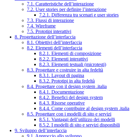
7.1. Caratteristiche dell’interazione
7.2. User stories per definire l’interazione
7.2.1. Differenza tra scenari e user stories
7.3. Flussi di interazione
7.4. Wireframe
7.5. Prototipi interattivi
8. Progettazione dell’interfaccia
8.1. Obiettivi dell’interfaccia
8.2. Elementi dell’interfaccia
8.2.1. Elementi di composizione
8.2.2. Elementi interattivi
8.2.3. Elementi testuali (microtesti)
8.3. Progettare e costruire in alta fedeltà
8.3.1. Layout di pagina
8.3.2. Prototipi in alta fedeltà
8.4. Progettare con il design system .italia
8.4.1. Documentazione
8.4.2. Benefici del design system
8.4.3. Risorse operative
8.4.4. Come contribuire al design system .italia
8.5. Progettare con i modelli di sito e servizi
8.5.1. Vantaggi dell’utilizzo dei modelli
8.5.2. I modelli di sito e servizi disponibili
9. Sviluppo dell’interfaccia
9.1. Approccio allo sviluppo