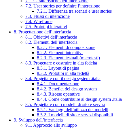
7.1. Caratteristiche dell’interazione
7.2. User stories per definire l’interazione
7.2.1. Differenza tra scenari e user stories
7.3. Flussi di interazione
7.4. Wireframe
7.5. Prototipi interattivi
8. Progettazione dell’interfaccia
8.1. Obiettivi dell’interfaccia
8.2. Elementi dell’interfaccia
8.2.1. Elementi di composizione
8.2.2. Elementi interattivi
8.2.3. Elementi testuali (microtesti)
8.3. Progettare e costruire in alta fedeltà
8.3.1. Layout di pagina
8.3.2. Prototipi in alta fedeltà
8.4. Progettare con il design system .italia
8.4.1. Documentazione
8.4.2. Benefici del design system
8.4.3. Risorse operative
8.4.4. Come contribuire al design system .italia
8.5. Progettare con i modelli di sito e servizi
8.5.1. Vantaggi dell’utilizzo dei modelli
8.5.2. I modelli di sito e servizi disponibili
9. Sviluppo dell’interfaccia
9.1. Approccio allo sviluppo