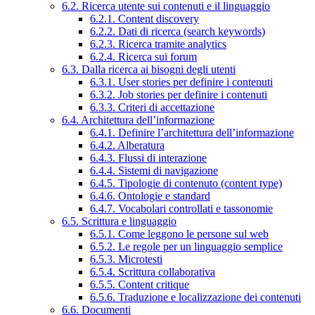
6.2. Ricerca utente sui contenuti e il linguaggio
6.2.1. Content discovery
6.2.2. Dati di ricerca (search keywords)
6.2.3. Ricerca tramite analytics
6.2.4. Ricerca sui forum
6.3. Dalla ricerca ai bisogni degli utenti
6.3.1. User stories per definire i contenuti
6.3.2. Job stories per definire i contenuti
6.3.3. Criteri di accettazione
6.4. Architettura dell’informazione
6.4.1. Definire l’architettura dell’informazione
6.4.2. Alberatura
6.4.3. Flussi di interazione
6.4.4. Sistemi di navigazione
6.4.5. Tipologie di contenuto (content type)
6.4.6. Ontologie e standard
6.4.7. Vocabolari controllati e tassonomie
6.5. Scrittura e linguaggio
6.5.1. Come leggono le persone sul web
6.5.2. Le regole per un linguaggio semplice
6.5.3. Microtesti
6.5.4. Scrittura collaborativa
6.5.5. Content critique
6.5.6. Traduzione e localizzazione dei contenuti
6.6. Documenti