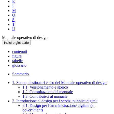
E
I
M
O
S
T
U
Manuale operativo di design
indici e glossario
contenuti
figure
tabelle
glossario
Sommario
1. Scopo, destinatari e uso del Manuale operativo di design
1.1. Versionamento e storico
1.2. Consultazione del manuale
1.3. Contribuisci al manuale
2. Introduzione al design per i servizi pubblici digitali
2.1. Design per l’amministrazione digitale (
e-
government
)