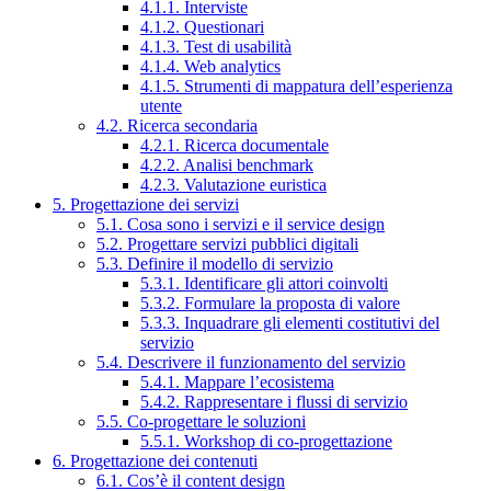
4.1.1. Interviste
4.1.2. Questionari
4.1.3. Test di usabilità
4.1.4. Web analytics
4.1.5. Strumenti di mappatura dell’esperienza
utente
4.2. Ricerca secondaria
4.2.1. Ricerca documentale
4.2.2. Analisi benchmark
4.2.3. Valutazione euristica
5. Progettazione dei servizi
5.1. Cosa sono i servizi e il service design
5.2. Progettare servizi pubblici digitali
5.3. Definire il modello di servizio
5.3.1. Identificare gli attori coinvolti
5.3.2. Formulare la proposta di valore
5.3.3. Inquadrare gli elementi costitutivi del
servizio
5.4. Descrivere il funzionamento del servizio
5.4.1. Mappare l’ecosistema
5.4.2. Rappresentare i flussi di servizio
5.5. Co-progettare le soluzioni
5.5.1. Workshop di co-progettazione
6. Progettazione dei contenuti
6.1. Cos’è il content design