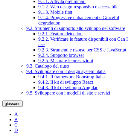
9.1.1. Attività preliminari
9.1.2. Web design responsivo e accessibile
9.1.3. Mobile first
9.1.4. Progressive enhancement e Graceful
degradation
9.2. Strumenti di supporto allo sviluppo del software
9.2.1. Feature detection
9.2.2. Verificare le feature disponibili con Can I
use
9.2.3. Strumenti e risorse per CSS e JavaScript
9.2.4. Supporto browser
9.2.5. Misurare le prestazioni
9.3. Catalogo del riuso
9.4. Sviluppare con il design system .italia
9.4.1. Il framework Bootstrap Italia
9.4.2. Il kit di sviluppo React
9.4.3. Il kit di sviluppo Angular
9.5. Sviluppare con i modelli di sito e servizi
glossario
A
B
C
D