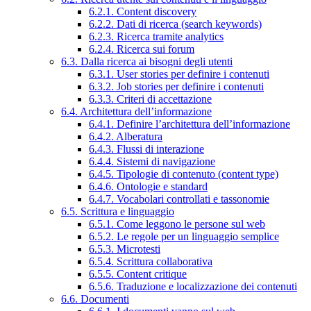
6.2.1. Content discovery
6.2.2. Dati di ricerca (search keywords)
6.2.3. Ricerca tramite analytics
6.2.4. Ricerca sui forum
6.3. Dalla ricerca ai bisogni degli utenti
6.3.1. User stories per definire i contenuti
6.3.2. Job stories per definire i contenuti
6.3.3. Criteri di accettazione
6.4. Architettura dell’informazione
6.4.1. Definire l’architettura dell’informazione
6.4.2. Alberatura
6.4.3. Flussi di interazione
6.4.4. Sistemi di navigazione
6.4.5. Tipologie di contenuto (content type)
6.4.6. Ontologie e standard
6.4.7. Vocabolari controllati e tassonomie
6.5. Scrittura e linguaggio
6.5.1. Come leggono le persone sul web
6.5.2. Le regole per un linguaggio semplice
6.5.3. Microtesti
6.5.4. Scrittura collaborativa
6.5.5. Content critique
6.5.6. Traduzione e localizzazione dei contenuti
6.6. Documenti