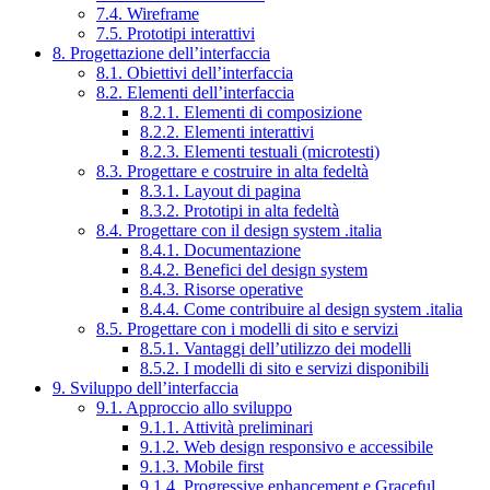
7.4. Wireframe
7.5. Prototipi interattivi
8. Progettazione dell’interfaccia
8.1. Obiettivi dell’interfaccia
8.2. Elementi dell’interfaccia
8.2.1. Elementi di composizione
8.2.2. Elementi interattivi
8.2.3. Elementi testuali (microtesti)
8.3. Progettare e costruire in alta fedeltà
8.3.1. Layout di pagina
8.3.2. Prototipi in alta fedeltà
8.4. Progettare con il design system .italia
8.4.1. Documentazione
8.4.2. Benefici del design system
8.4.3. Risorse operative
8.4.4. Come contribuire al design system .italia
8.5. Progettare con i modelli di sito e servizi
8.5.1. Vantaggi dell’utilizzo dei modelli
8.5.2. I modelli di sito e servizi disponibili
9. Sviluppo dell’interfaccia
9.1. Approccio allo sviluppo
9.1.1. Attività preliminari
9.1.2. Web design responsivo e accessibile
9.1.3. Mobile first
9.1.4. Progressive enhancement e Graceful