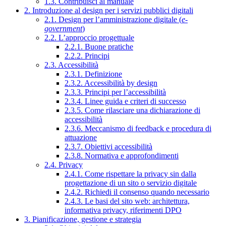
1.3. Contribuisci al manuale
2. Introduzione al design per i servizi pubblici digitali
2.1. Design per l’amministrazione digitale (
e-
government
)
2.2. L’approccio progettuale
2.2.1. Buone pratiche
2.2.2. Principi
2.3. Accessibilità
2.3.1. Definizione
2.3.2. Accessibilità by design
2.3.3. Principi per l’accessibilità
2.3.4. Linee guida e criteri di successo
2.3.5. Come rilasciare una dichiarazione di
accessibilità
2.3.6. Meccanismo di feedback e procedura di
attuazione
2.3.7. Obiettivi accessibilità
2.3.8. Normativa e approfondimenti
2.4. Privacy
2.4.1. Come rispettare la privacy sin dalla
progettazione di un sito o servizio digitale
2.4.2. Richiedi il consenso quando necessario
2.4.3. Le basi del sito web: architettura,
informativa privacy, riferimenti DPO
3. Pianificazione, gestione e strategia