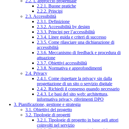
2.2. L’approccio progettuale
2.2.1. Buone pratiche
2.2.2. Principi
2.3. Accessibilità
2.3.1. Definizione
2.3.2. Accessibilità by design
2.3.3. Principi per l’accessibilità
2.3.4. Linee guida e criteri di successo
2.3.5. Come rilasciare una dichiarazione di
accessibilità
2.3.6. Meccanismo di feedback e procedura di
attuazione
2.3.7. Obiettivi accessibilità
2.3.8. Normativa e approfondimenti
2.4. Privacy
2.4.1. Come rispettare la privacy sin dalla
progettazione di un sito o servizio digitale
2.4.2. Richiedi il consenso quando necessario
2.4.3. Le basi del sito web: architettura,
informativa privacy, riferimenti DPO
3. Pianificazione, gestione e strategia
3.1. Obiettivi del progetto
3.2. Tipologie di progetti
3.2.1. Tipologie di progetto in base agli attori
coinvolti nel servizio