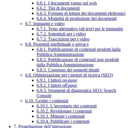
6.6.1. I documenti vanno sul web
6.6.2. Tipi di documenti
6.6.3. Formato di lettura dei documenti elettronici
6.6.4. Modalità di produzione dei documenti
6.7. Immagini e video
6.7.1. Testo alternativo (alt text) per le immagini
6.7.2. Sottotitoli per i video
6.7.3. Trascrizioni per i video
6.8. Proprietà intellettuale e privacy
6.8.1. Pubblicazione di contenuti prodotti dalla
Pubblica Amministrazione
6.8.2. Pubblicazione di contenuti non prodotti
dalla Pubblica Amministrazione
6.8.3. Consenso dei soggetti ritratti
6.9. Ottimizzazione per i motori di ricerca (SEO)
6.9.1. I fattori
on-page
6.9.2. I fattori
off-page
6.9.3. Strumenti di diagnostica SEO: Search
Console
6.10. Gestire i contenuti
6.10.1. L’inventario dei contenuti
6.10.2. Revisionare i contenuti
6.10.3. Migrare i contenuti
6.10.4. Pubblicare i contenuti
7. Progettazione dell’interazione