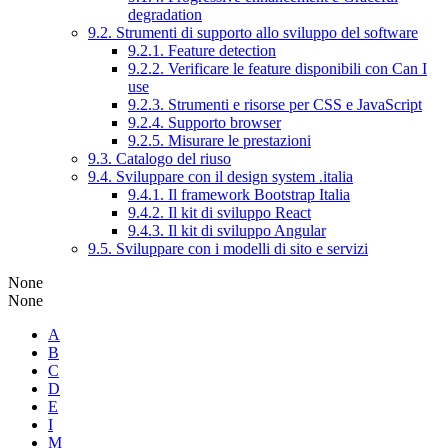
degradation
9.2. Strumenti di supporto allo sviluppo del software
9.2.1. Feature detection
9.2.2. Verificare le feature disponibili con Can I
use
9.2.3. Strumenti e risorse per CSS e JavaScript
9.2.4. Supporto browser
9.2.5. Misurare le prestazioni
9.3. Catalogo del riuso
9.4. Sviluppare con il design system .italia
9.4.1. Il framework Bootstrap Italia
9.4.2. Il kit di sviluppo React
9.4.3. Il kit di sviluppo Angular
9.5. Sviluppare con i modelli di sito e servizi
None
None
A
B
C
D
E
I
M