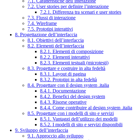
7.1. Caratteristiche dell’interazione
7.2. User stories per definire l’interazione
7.2.1. Differenza tra scenari e user stories
7.3. Flussi di interazione
7.4. Wireframe
7.5. Prototipi interattivi
8. Progettazione dell’interfaccia
8.1. Obiettivi dell’interfaccia
8.2. Elementi dell’interfaccia
8.2.1. Elementi di composizione
8.2.2. Elementi interattivi
8.2.3. Elementi testuali (microtesti)
8.3. Progettare e costruire in alta fedeltà
8.3.1. Layout di pagina
8.3.2. Prototipi in alta fedeltà
8.4. Progettare con il design system .italia
8.4.1. Documentazione
8.4.2. Benefici del design system
8.4.3. Risorse operative
8.4.4. Come contribuire al design system .italia
8.5. Progettare con i modelli di sito e servizi
8.5.1. Vantaggi dell’utilizzo dei modelli
8.5.2. I modelli di sito e servizi disponibili
9. Sviluppo dell’interfaccia
9.1. Approccio allo sviluppo