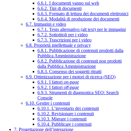
6.6.1. I documenti vanno sul web
6.6.2. Tipi di documenti
6.6.3. Formato di lettura dei documenti elettronici
6.6.4. Modalità di produzione dei documenti
6.7. Immagini e video
6.7.1. Testo alternativo (alt text) per le immagini
6.7.2. Sottotitoli per i video
6.7.3. Trascrizioni per i video
6.8. Proprietà intellettuale e privacy
6.8.1. Pubblicazione di contenuti prodotti dalla
Pubblica Amministrazione
6.8.2. Pubblicazione di contenuti non prodotti
dalla Pubblica Amministrazione
6.8.3. Consenso dei soggetti ritratti
6.9. Ottimizzazione per i motori di ricerca (SEO)
6.9.1. I fattori
on-page
6.9.2. I fattori
off-page
6.9.3. Strumenti di diagnostica SEO: Search
Console
6.10. Gestire i contenuti
6.10.1. L’inventario dei contenuti
6.10.2. Revisionare i contenuti
6.10.3. Migrare i contenuti
6.10.4. Pubblicare i contenuti
7. Progettazione dell’interazione