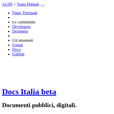
AGID
+
Team Digitale
Piano Triennale
Le community
Developers
Designers
Gli strumenti
Forum
Docs
GitHub
Docs Italia
beta
Documenti pubblici, digitali.