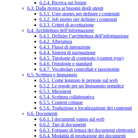
6.2.4. Ricerca sui forum
6.3. Dalla ricerca ai bisogni degli utenti
6.3.1. User stories per definire i contenuti
6.3.2. Job stories per definire i contenuti
6.3.3. Criteri di accettazione
6.4. Architettura dell’informazione
6.4.1. Definire l’architettura dell’informazione
6.4.2. Alberatura
6.4.3. Flussi di interazione
6.4.4. Sistemi di navigazione
6.4.5. Tipologie di contenuto (content type)
6.4.6. Ontologie e standard
6.4.7. Vocabolari controllati e tassonomie
6.5. Scrittura e linguaggio
6.5.1. Come leggono le persone sul web
6.5.2. Le regole per un linguaggio semplice
6.5.3. Microtesti
6.5.4. Scrittura collaborativa
6.5.5. Content critique
6.5.6. Traduzione e localizzazione dei contenuti
6.6. Documenti
6.6.1. I documenti vanno sul web
6.6.2. Tipi di documenti
6.6.3. Formato di lettura dei documenti elettronici
6.6.4. Modalità di produzione dei documenti