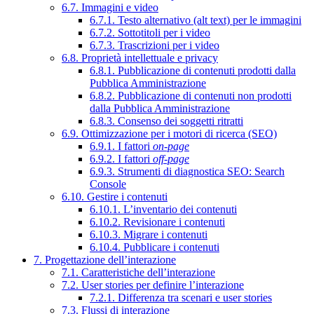
6.7. Immagini e video
6.7.1. Testo alternativo (alt text) per le immagini
6.7.2. Sottotitoli per i video
6.7.3. Trascrizioni per i video
6.8. Proprietà intellettuale e privacy
6.8.1. Pubblicazione di contenuti prodotti dalla
Pubblica Amministrazione
6.8.2. Pubblicazione di contenuti non prodotti
dalla Pubblica Amministrazione
6.8.3. Consenso dei soggetti ritratti
6.9. Ottimizzazione per i motori di ricerca (SEO)
6.9.1. I fattori
on-page
6.9.2. I fattori
off-page
6.9.3. Strumenti di diagnostica SEO: Search
Console
6.10. Gestire i contenuti
6.10.1. L’inventario dei contenuti
6.10.2. Revisionare i contenuti
6.10.3. Migrare i contenuti
6.10.4. Pubblicare i contenuti
7. Progettazione dell’interazione
7.1. Caratteristiche dell’interazione
7.2. User stories per definire l’interazione
7.2.1. Differenza tra scenari e user stories
7.3. Flussi di interazione