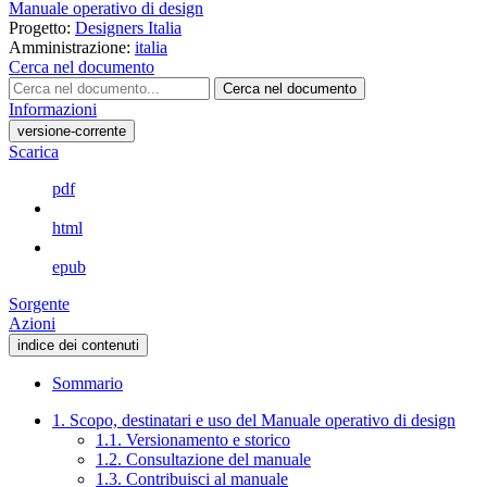
Manuale operativo di design
Progetto:
Designers Italia
Amministrazione:
italia
Cerca nel documento
Cerca nel documento
Informazioni
versione-corrente
Scarica
pdf
html
epub
Sorgente
Azioni
indice dei contenuti
Sommario
1. Scopo, destinatari e uso del Manuale operativo di design
1.1. Versionamento e storico
1.2. Consultazione del manuale
1.3. Contribuisci al manuale