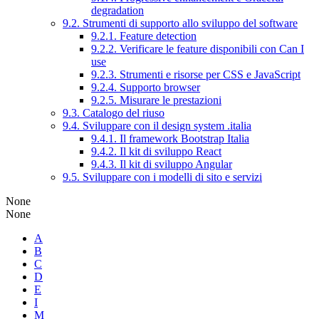
degradation
9.2. Strumenti di supporto allo sviluppo del software
9.2.1. Feature detection
9.2.2. Verificare le feature disponibili con Can I
use
9.2.3. Strumenti e risorse per CSS e JavaScript
9.2.4. Supporto browser
9.2.5. Misurare le prestazioni
9.3. Catalogo del riuso
9.4. Sviluppare con il design system .italia
9.4.1. Il framework Bootstrap Italia
9.4.2. Il kit di sviluppo React
9.4.3. Il kit di sviluppo Angular
9.5. Sviluppare con i modelli di sito e servizi
None
None
A
B
C
D
E
I
M