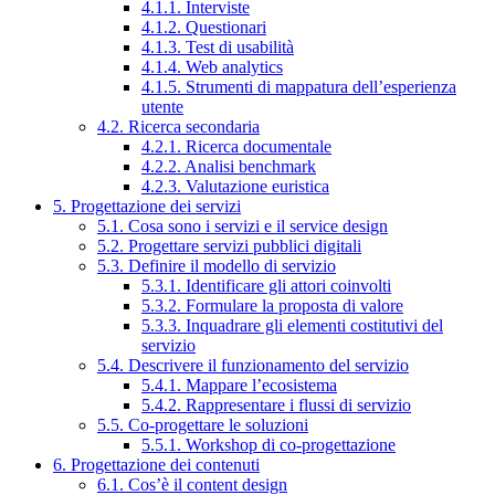
4.1.1. Interviste
4.1.2. Questionari
4.1.3. Test di usabilità
4.1.4. Web analytics
4.1.5. Strumenti di mappatura dell’esperienza
utente
4.2. Ricerca secondaria
4.2.1. Ricerca documentale
4.2.2. Analisi benchmark
4.2.3. Valutazione euristica
5. Progettazione dei servizi
5.1. Cosa sono i servizi e il service design
5.2. Progettare servizi pubblici digitali
5.3. Definire il modello di servizio
5.3.1. Identificare gli attori coinvolti
5.3.2. Formulare la proposta di valore
5.3.3. Inquadrare gli elementi costitutivi del
servizio
5.4. Descrivere il funzionamento del servizio
5.4.1. Mappare l’ecosistema
5.4.2. Rappresentare i flussi di servizio
5.5. Co-progettare le soluzioni
5.5.1. Workshop di co-progettazione
6. Progettazione dei contenuti
6.1. Cos’è il content design