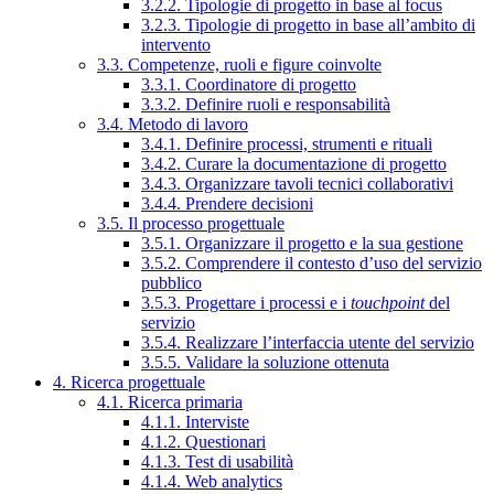
3.2.2. Tipologie di progetto in base al focus
3.2.3. Tipologie di progetto in base all’ambito di
intervento
3.3. Competenze, ruoli e figure coinvolte
3.3.1. Coordinatore di progetto
3.3.2. Definire ruoli e responsabilità
3.4. Metodo di lavoro
3.4.1. Definire processi, strumenti e rituali
3.4.2. Curare la documentazione di progetto
3.4.3. Organizzare tavoli tecnici collaborativi
3.4.4. Prendere decisioni
3.5. Il processo progettuale
3.5.1. Organizzare il progetto e la sua gestione
3.5.2. Comprendere il contesto d’uso del servizio
pubblico
3.5.3. Progettare i processi e i
touchpoint
del
servizio
3.5.4. Realizzare l’interfaccia utente del servizio
3.5.5. Validare la soluzione ottenuta
4. Ricerca progettuale
4.1. Ricerca primaria
4.1.1. Interviste
4.1.2. Questionari
4.1.3. Test di usabilità
4.1.4. Web analytics