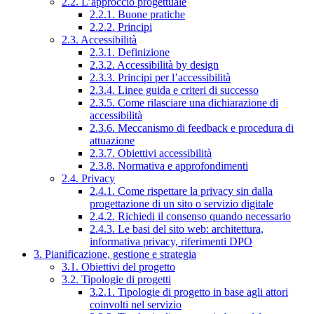
2.2. L’approccio progettuale
2.2.1. Buone pratiche
2.2.2. Principi
2.3. Accessibilità
2.3.1. Definizione
2.3.2. Accessibilità by design
2.3.3. Principi per l’accessibilità
2.3.4. Linee guida e criteri di successo
2.3.5. Come rilasciare una dichiarazione di
accessibilità
2.3.6. Meccanismo di feedback e procedura di
attuazione
2.3.7. Obiettivi accessibilità
2.3.8. Normativa e approfondimenti
2.4. Privacy
2.4.1. Come rispettare la privacy sin dalla
progettazione di un sito o servizio digitale
2.4.2. Richiedi il consenso quando necessario
2.4.3. Le basi del sito web: architettura,
informativa privacy, riferimenti DPO
3. Pianificazione, gestione e strategia
3.1. Obiettivi del progetto
3.2. Tipologie di progetti
3.2.1. Tipologie di progetto in base agli attori
coinvolti nel servizio