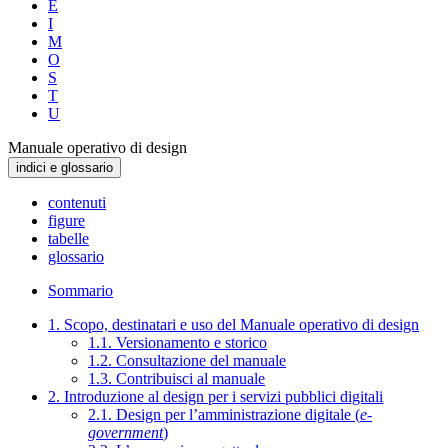
E
I
M
O
S
T
U
Manuale operativo di design
indici e glossario
contenuti
figure
tabelle
glossario
Sommario
1. Scopo, destinatari e uso del Manuale operativo di design
1.1. Versionamento e storico
1.2. Consultazione del manuale
1.3. Contribuisci al manuale
2. Introduzione al design per i servizi pubblici digitali
2.1. Design per l’amministrazione digitale (
e-
government
)