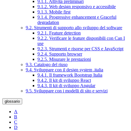
9.1.1. Attività preliminari
9.1.2. Web design responsivo e accessibile
9.1.3. Mobile first
9.1.4. Progressive enhancement e Graceful
degradation
9.2. Strumenti di supporto allo sviluppo del software
9.2.1. Feature detection
9.2.2. Verificare le feature disponibili con Can I
use
9.2.3. Strumenti e risorse per CSS e JavaScript
9.2.4. Supporto browser
9.2.5. Misurare le prestazioni
9.3. Catalogo del riuso
9.4. Sviluppare con il design system .italia
9.4.1. Il framework Bootstrap Italia
9.4.2. Il kit di sviluppo React
9.4.3. Il kit di sviluppo Angular
9.5. Sviluppare con i modelli di sito e servizi
glossario
A
B
C
D