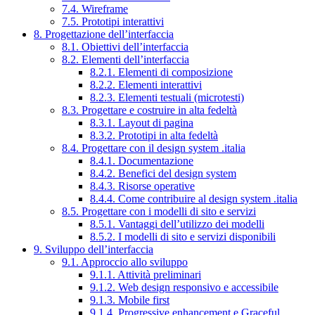
7.4. Wireframe
7.5. Prototipi interattivi
8. Progettazione dell’interfaccia
8.1. Obiettivi dell’interfaccia
8.2. Elementi dell’interfaccia
8.2.1. Elementi di composizione
8.2.2. Elementi interattivi
8.2.3. Elementi testuali (microtesti)
8.3. Progettare e costruire in alta fedeltà
8.3.1. Layout di pagina
8.3.2. Prototipi in alta fedeltà
8.4. Progettare con il design system .italia
8.4.1. Documentazione
8.4.2. Benefici del design system
8.4.3. Risorse operative
8.4.4. Come contribuire al design system .italia
8.5. Progettare con i modelli di sito e servizi
8.5.1. Vantaggi dell’utilizzo dei modelli
8.5.2. I modelli di sito e servizi disponibili
9. Sviluppo dell’interfaccia
9.1. Approccio allo sviluppo
9.1.1. Attività preliminari
9.1.2. Web design responsivo e accessibile
9.1.3. Mobile first
9.1.4. Progressive enhancement e Graceful