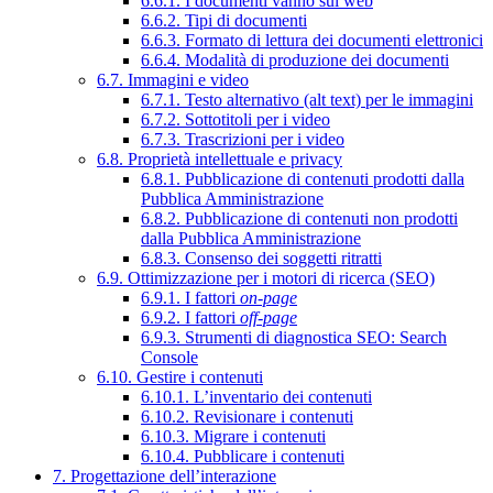
6.6.1. I documenti vanno sul web
6.6.2. Tipi di documenti
6.6.3. Formato di lettura dei documenti elettronici
6.6.4. Modalità di produzione dei documenti
6.7. Immagini e video
6.7.1. Testo alternativo (alt text) per le immagini
6.7.2. Sottotitoli per i video
6.7.3. Trascrizioni per i video
6.8. Proprietà intellettuale e privacy
6.8.1. Pubblicazione di contenuti prodotti dalla
Pubblica Amministrazione
6.8.2. Pubblicazione di contenuti non prodotti
dalla Pubblica Amministrazione
6.8.3. Consenso dei soggetti ritratti
6.9. Ottimizzazione per i motori di ricerca (SEO)
6.9.1. I fattori
on-page
6.9.2. I fattori
off-page
6.9.3. Strumenti di diagnostica SEO: Search
Console
6.10. Gestire i contenuti
6.10.1. L’inventario dei contenuti
6.10.2. Revisionare i contenuti
6.10.3. Migrare i contenuti
6.10.4. Pubblicare i contenuti
7. Progettazione dell’interazione