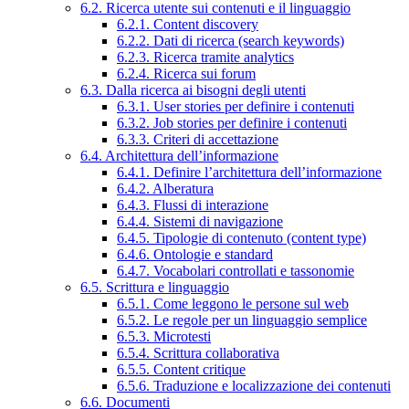
6.2. Ricerca utente sui contenuti e il linguaggio
6.2.1. Content discovery
6.2.2. Dati di ricerca (search keywords)
6.2.3. Ricerca tramite analytics
6.2.4. Ricerca sui forum
6.3. Dalla ricerca ai bisogni degli utenti
6.3.1. User stories per definire i contenuti
6.3.2. Job stories per definire i contenuti
6.3.3. Criteri di accettazione
6.4. Architettura dell’informazione
6.4.1. Definire l’architettura dell’informazione
6.4.2. Alberatura
6.4.3. Flussi di interazione
6.4.4. Sistemi di navigazione
6.4.5. Tipologie di contenuto (content type)
6.4.6. Ontologie e standard
6.4.7. Vocabolari controllati e tassonomie
6.5. Scrittura e linguaggio
6.5.1. Come leggono le persone sul web
6.5.2. Le regole per un linguaggio semplice
6.5.3. Microtesti
6.5.4. Scrittura collaborativa
6.5.5. Content critique
6.5.6. Traduzione e localizzazione dei contenuti
6.6. Documenti