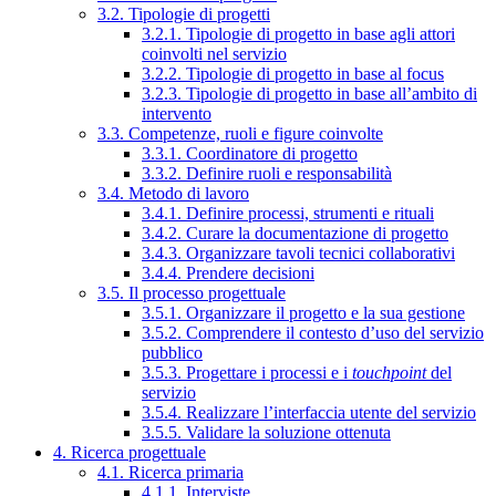
3.2. Tipologie di progetti
3.2.1. Tipologie di progetto in base agli attori
coinvolti nel servizio
3.2.2. Tipologie di progetto in base al focus
3.2.3. Tipologie di progetto in base all’ambito di
intervento
3.3. Competenze, ruoli e figure coinvolte
3.3.1. Coordinatore di progetto
3.3.2. Definire ruoli e responsabilità
3.4. Metodo di lavoro
3.4.1. Definire processi, strumenti e rituali
3.4.2. Curare la documentazione di progetto
3.4.3. Organizzare tavoli tecnici collaborativi
3.4.4. Prendere decisioni
3.5. Il processo progettuale
3.5.1. Organizzare il progetto e la sua gestione
3.5.2. Comprendere il contesto d’uso del servizio
pubblico
3.5.3. Progettare i processi e i
touchpoint
del
servizio
3.5.4. Realizzare l’interfaccia utente del servizio
3.5.5. Validare la soluzione ottenuta
4. Ricerca progettuale
4.1. Ricerca primaria
4.1.1. Interviste