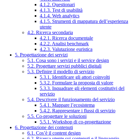
4.1.2. Questionari
4.1.3. Test di usabilità
4.1.4. Web analytics
4.1.5. Strumenti di mappatura dell’esperienza
utente
4.2. Ricerca secondaria
4.2.1. Ricerca documentale
4.2.2. Analisi benchmark
4.2.3. Valutazione euristica
5. Progettazione dei servizi
5.1. Cosa sono i servizi e il service design
5.2. Progettare servizi pubblici digitali
5.3. Definire il modello di servizio
5.3.1. Identificare gli attori coinvolti
5.3.2. Formulare la proposta di valore
5.3.3. Inquadrare gli elementi costitutivi del
servizio
5.4. Descrivere il funzionamento del servizio
5.4.1. Mappare l’ecosistema
5.4.2. Rappresentare i flussi di servizio
5.5. Co-progettare le soluzioni
5.5.1. Workshop di co-progettazione
6. Progettazione dei contenuti
6.1. Cos’è il content design
6.2. Ricerca utente sui contenuti e il linguaggio