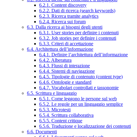
6.2.1. Content discovery
6.2.2. Dati di ricerca (search keywords)
6.2.3. Ricerca tramite analytics
6.2.4. Ricerca sui forum
6.3. Dalla ricerca ai bisogni degli utenti
6.3.1. User stories per definire i contenuti
6.3.2. Job stories per definire i contenuti
6.3.3. Criteri di accettazione
6.4. Architettura dell’informazione
6.4.1. Definire l’architettura dell’informazione
6.4.2. Alberatura
6.4.3. Flussi di interazione
6.4.4. Sistemi di navigazione
6.4.5. Tipologie di contenuto (content type)
6.4.6. Ontologie e standard
6.4.7. Vocabolari controllati e tassonomie
6.5. Scrittura e linguaggio
6.5.1. Come leggono le persone sul web
6.5.2. Le regole per un linguaggio semplice
6.5.3. Microtesti
6.5.4. Scrittura collaborativa
6.5.5. Content critique
6.5.6. Traduzione e localizzazione dei contenuti
6.6. Documenti