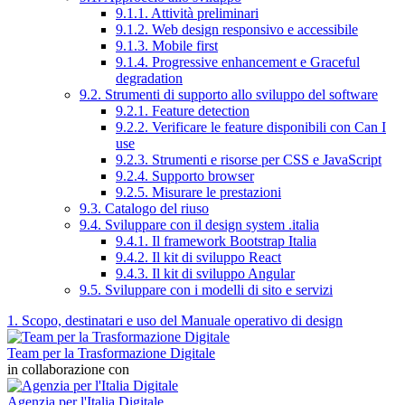
9.1.1. Attività preliminari
9.1.2. Web design responsivo e accessibile
9.1.3. Mobile first
9.1.4. Progressive enhancement e Graceful
degradation
9.2. Strumenti di supporto allo sviluppo del software
9.2.1. Feature detection
9.2.2. Verificare le feature disponibili con Can I
use
9.2.3. Strumenti e risorse per CSS e JavaScript
9.2.4. Supporto browser
9.2.5. Misurare le prestazioni
9.3. Catalogo del riuso
9.4. Sviluppare con il design system .italia
9.4.1. Il framework Bootstrap Italia
9.4.2. Il kit di sviluppo React
9.4.3. Il kit di sviluppo Angular
9.5. Sviluppare con i modelli di sito e servizi
1. Scopo, destinatari e uso del Manuale operativo di design
Team per la Trasformazione Digitale
in collaborazione con
Agenzia per l'Italia Digitale