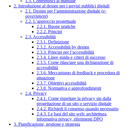
1.3. Contribuisci al manuale
2. Introduzione al design per i servizi pubblici digitali
2.1. Design per l’amministrazione digitale (
e-
government
)
2.2. L’approccio progettuale
2.2.1. Buone pratiche
2.2.2. Principi
2.3. Accessibilità
2.3.1. Definizione
2.3.2. Accessibilità by design
2.3.3. Principi per l’accessibilità
2.3.4. Linee guida e criteri di successo
2.3.5. Come rilasciare una dichiarazione di
accessibilità
2.3.6. Meccanismo di feedback e procedura di
attuazione
2.3.7. Obiettivi accessibilità
2.3.8. Normativa e approfondimenti
2.4. Privacy
2.4.1. Come rispettare la privacy sin dalla
progettazione di un sito o servizio digitale
2.4.2. Richiedi il consenso quando necessario
2.4.3. Le basi del sito web: architettura,
informativa privacy, riferimenti DPO
3. Pianificazione, gestione e strategia