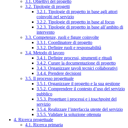
3.1. Obiettivi del progetto
3.2. Tipologie di progetti
3.2.1. Tipologie di progetto in base agli attori
coinvolti nel servizio
3.2.2. Tipologie di progetto in base al focus
3.2.3. Tipologie di progetto in base all’ambito di
intervento
3.3. Competenze, ruoli e figure coinvolte
3.3.1. Coordinatore di progetto
3.3.2. Definire ruoli e responsabilità
3.4. Metodo di lavoro
3.4.1. Definire processi, strumenti e rituali
3.4.2. Curare la documentazione di progetto
3.4.3. Organizzare tavoli tecnici collaborativi
3.4.4. Prendere decisioni
3.5. Il processo progettuale
3.5.1. Organizzare il progetto e la sua gestione
3.5.2. Comprendere il contesto d’uso del servizio
pubblico
3.5.3. Progettare i processi e i
touchpoint
del
servizio
3.5.4. Realizzare l’interfaccia utente del servizio
3.5.5. Validare la soluzione ottenuta
4. Ricerca progettuale
4.1. Ricerca primaria