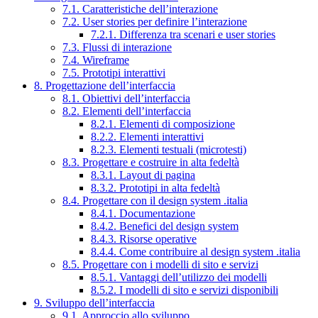
7.1. Caratteristiche dell’interazione
7.2. User stories per definire l’interazione
7.2.1. Differenza tra scenari e user stories
7.3. Flussi di interazione
7.4. Wireframe
7.5. Prototipi interattivi
8. Progettazione dell’interfaccia
8.1. Obiettivi dell’interfaccia
8.2. Elementi dell’interfaccia
8.2.1. Elementi di composizione
8.2.2. Elementi interattivi
8.2.3. Elementi testuali (microtesti)
8.3. Progettare e costruire in alta fedeltà
8.3.1. Layout di pagina
8.3.2. Prototipi in alta fedeltà
8.4. Progettare con il design system .italia
8.4.1. Documentazione
8.4.2. Benefici del design system
8.4.3. Risorse operative
8.4.4. Come contribuire al design system .italia
8.5. Progettare con i modelli di sito e servizi
8.5.1. Vantaggi dell’utilizzo dei modelli
8.5.2. I modelli di sito e servizi disponibili
9. Sviluppo dell’interfaccia
9.1. Approccio allo sviluppo