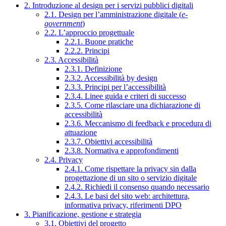
2. Introduzione al design per i servizi pubblici digitali
2.1. Design per l’amministrazione digitale (
e-
government
)
2.2. L’approccio progettuale
2.2.1. Buone pratiche
2.2.2. Principi
2.3. Accessibilità
2.3.1. Definizione
2.3.2. Accessibilità by design
2.3.3. Principi per l’accessibilità
2.3.4. Linee guida e criteri di successo
2.3.5. Come rilasciare una dichiarazione di
accessibilità
2.3.6. Meccanismo di feedback e procedura di
attuazione
2.3.7. Obiettivi accessibilità
2.3.8. Normativa e approfondimenti
2.4. Privacy
2.4.1. Come rispettare la privacy sin dalla
progettazione di un sito o servizio digitale
2.4.2. Richiedi il consenso quando necessario
2.4.3. Le basi del sito web: architettura,
informativa privacy, riferimenti DPO
3. Pianificazione, gestione e strategia
3.1. Obiettivi del progetto