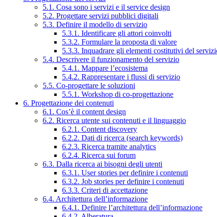
5.1. Cosa sono i servizi e il service design
5.2. Progettare servizi pubblici digitali
5.3. Definire il modello di servizio
5.3.1. Identificare gli attori coinvolti
5.3.2. Formulare la proposta di valore
5.3.3. Inquadrare gli elementi costitutivi del serviz
5.4. Descrivere il funzionamento del servizio
5.4.1. Mappare l’ecosistema
5.4.2. Rappresentare i flussi di servizio
5.5. Co-progettare le soluzioni
5.5.1. Workshop di co-progettazione
6. Progettazione dei contenuti
6.1. Cos’è il content design
6.2. Ricerca utente sui contenuti e il linguaggio
6.2.1. Content discovery
6.2.2. Dati di ricerca (search keywords)
6.2.3. Ricerca tramite analytics
6.2.4. Ricerca sui forum
6.3. Dalla ricerca ai bisogni degli utenti
6.3.1. User stories per definire i contenuti
6.3.2. Job stories per definire i contenuti
6.3.3. Criteri di accettazione
6.4. Architettura dell’informazione
6.4.1. Definire l’architettura dell’informazione
6.4.2. Alberatura