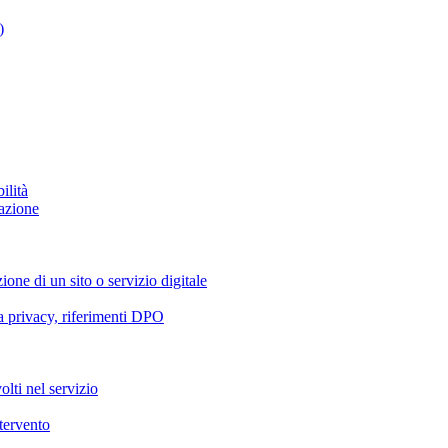
)
ilità
azione
ione di un sito o servizio digitale
va privacy, riferimenti DPO
olti nel servizio
ntervento