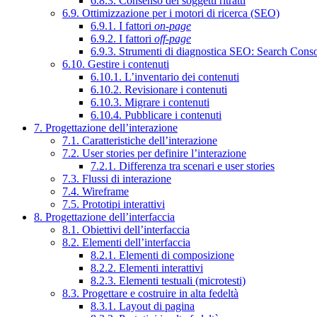
6.8.3. Consenso dei soggetti ritratti
6.9. Ottimizzazione per i motori di ricerca (SEO)
6.9.1. I fattori
on-page
6.9.2. I fattori
off-page
6.9.3. Strumenti di diagnostica SEO: Search Cons
6.10. Gestire i contenuti
6.10.1. L’inventario dei contenuti
6.10.2. Revisionare i contenuti
6.10.3. Migrare i contenuti
6.10.4. Pubblicare i contenuti
7. Progettazione dell’interazione
7.1. Caratteristiche dell’interazione
7.2. User stories per definire l’interazione
7.2.1. Differenza tra scenari e user stories
7.3. Flussi di interazione
7.4. Wireframe
7.5. Prototipi interattivi
8. Progettazione dell’interfaccia
8.1. Obiettivi dell’interfaccia
8.2. Elementi dell’interfaccia
8.2.1. Elementi di composizione
8.2.2. Elementi interattivi
8.2.3. Elementi testuali (microtesti)
8.3. Progettare e costruire in alta fedeltà
8.3.1. Layout di pagina