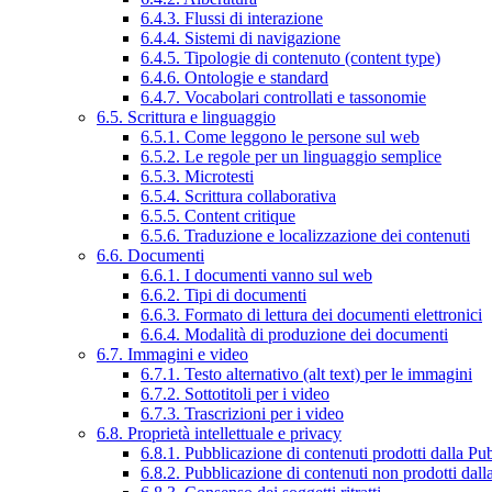
6.4.3. Flussi di interazione
6.4.4. Sistemi di navigazione
6.4.5. Tipologie di contenuto (content type)
6.4.6. Ontologie e standard
6.4.7. Vocabolari controllati e tassonomie
6.5. Scrittura e linguaggio
6.5.1. Come leggono le persone sul web
6.5.2. Le regole per un linguaggio semplice
6.5.3. Microtesti
6.5.4. Scrittura collaborativa
6.5.5. Content critique
6.5.6. Traduzione e localizzazione dei contenuti
6.6. Documenti
6.6.1. I documenti vanno sul web
6.6.2. Tipi di documenti
6.6.3. Formato di lettura dei documenti elettronici
6.6.4. Modalità di produzione dei documenti
6.7. Immagini e video
6.7.1. Testo alternativo (alt text) per le immagini
6.7.2. Sottotitoli per i video
6.7.3. Trascrizioni per i video
6.8. Proprietà intellettuale e privacy
6.8.1. Pubblicazione di contenuti prodotti dalla P
6.8.2. Pubblicazione di contenuti non prodotti dal