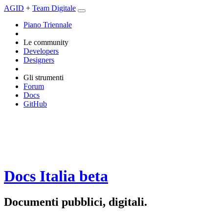
AGID
+
Team Digitale
Piano Triennale
Le community
Developers
Designers
Gli strumenti
Forum
Docs
GitHub
Docs Italia
beta
Documenti pubblici, digitali.