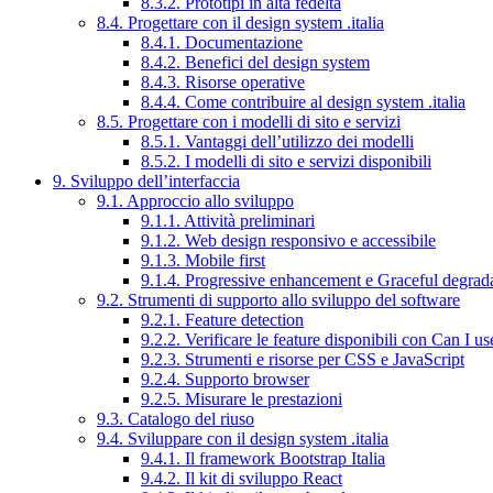
8.3.2. Prototipi in alta fedeltà
8.4. Progettare con il design system .italia
8.4.1. Documentazione
8.4.2. Benefici del design system
8.4.3. Risorse operative
8.4.4. Come contribuire al design system .italia
8.5. Progettare con i modelli di sito e servizi
8.5.1. Vantaggi dell’utilizzo dei modelli
8.5.2. I modelli di sito e servizi disponibili
9. Sviluppo dell’interfaccia
9.1. Approccio allo sviluppo
9.1.1. Attività preliminari
9.1.2. Web design responsivo e accessibile
9.1.3. Mobile first
9.1.4. Progressive enhancement e Graceful degrad
9.2. Strumenti di supporto allo sviluppo del software
9.2.1. Feature detection
9.2.2. Verificare le feature disponibili con Can I us
9.2.3. Strumenti e risorse per CSS e JavaScript
9.2.4. Supporto browser
9.2.5. Misurare le prestazioni
9.3. Catalogo del riuso
9.4. Sviluppare con il design system .italia
9.4.1. Il framework Bootstrap Italia
9.4.2. Il kit di sviluppo React