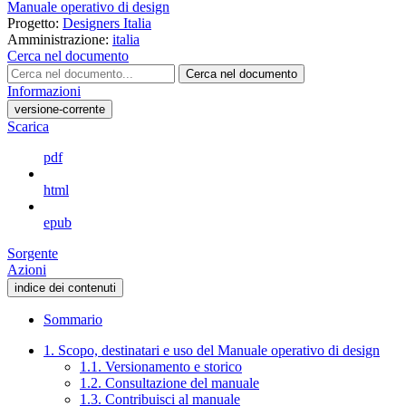
Manuale operativo di design
Progetto:
Designers Italia
Amministrazione:
italia
Cerca nel documento
Cerca nel documento
Informazioni
versione-corrente
Scarica
pdf
html
epub
Sorgente
Azioni
indice dei contenuti
Sommario
1. Scopo, destinatari e uso del Manuale operativo di design
1.1. Versionamento e storico
1.2. Consultazione del manuale
1.3. Contribuisci al manuale