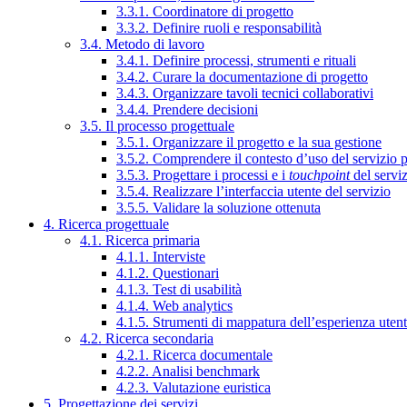
3.3.1. Coordinatore di progetto
3.3.2. Definire ruoli e responsabilità
3.4. Metodo di lavoro
3.4.1. Definire processi, strumenti e rituali
3.4.2. Curare la documentazione di progetto
3.4.3. Organizzare tavoli tecnici collaborativi
3.4.4. Prendere decisioni
3.5. Il processo progettuale
3.5.1. Organizzare il progetto e la sua gestione
3.5.2. Comprendere il contesto d’uso del servizio 
3.5.3. Progettare i processi e i
touchpoint
del servi
3.5.4. Realizzare l’interfaccia utente del servizio
3.5.5. Validare la soluzione ottenuta
4. Ricerca progettuale
4.1. Ricerca primaria
4.1.1. Interviste
4.1.2. Questionari
4.1.3. Test di usabilità
4.1.4. Web analytics
4.1.5. Strumenti di mappatura dell’esperienza uten
4.2. Ricerca secondaria
4.2.1. Ricerca documentale
4.2.2. Analisi benchmark
4.2.3. Valutazione euristica
5. Progettazione dei servizi