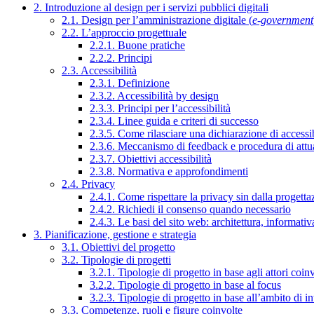
2. Introduzione al design per i servizi pubblici digitali
2.1. Design per l’amministrazione digitale (
e-government
2.2. L’approccio progettuale
2.2.1. Buone pratiche
2.2.2. Principi
2.3. Accessibilità
2.3.1. Definizione
2.3.2. Accessibilità by design
2.3.3. Principi per l’accessibilità
2.3.4. Linee guida e criteri di successo
2.3.5. Come rilasciare una dichiarazione di accessib
2.3.6. Meccanismo di feedback e procedura di attu
2.3.7. Obiettivi accessibilità
2.3.8. Normativa e approfondimenti
2.4. Privacy
2.4.1. Come rispettare la privacy sin dalla progettaz
2.4.2. Richiedi il consenso quando necessario
2.4.3. Le basi del sito web: architettura, informati
3. Pianificazione, gestione e strategia
3.1. Obiettivi del progetto
3.2. Tipologie di progetti
3.2.1. Tipologie di progetto in base agli attori coinv
3.2.2. Tipologie di progetto in base al focus
3.2.3. Tipologie di progetto in base all’ambito di i
3.3. Competenze, ruoli e figure coinvolte