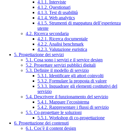
4.1.1. Interviste
4.1.2. Questionari
4.1.3. Test di usabilità
4.1.4. Web analytics
4.1.5. Strumenti di mappatura dell’esperienza
utente
4.2. Ricerca secondaria
4.2.1. Ricerca documentale
4.2.2. Analisi benchmark
4.2.3. Valutazione euristica
5. Progettazione dei servizi
5.1. Cosa sono i servizi e il service design
5.2. Progettare servizi pubblici digitali
5.3. Definire il modello di servizio
5.3.1. Identificare gli attori coinvolti
5.3.2. Formulare la proposta di valore
5.3.3. Inquadrare gli elementi costitutivi del
servizio
5.4. Descrivere il funzionamento del servizio
5.4.1. Mappare l’ecosistema
5.4.2. Rappresentare i flussi di servizio
5.5. Co-progettare le soluzioni
5.5.1. Workshop di co-progettazione
6. Progettazione dei contenuti
6.1. Cos’è il content design