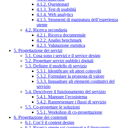
4.1.2. Questionari
4.1.3. Test di usabilità
4.1.4. Web analytics
4.1.5. Strumenti di mappatura dell’esperienza
utente
4.2. Ricerca secondaria
4.2.1. Ricerca documentale
4.2.2. Analisi benchmark
4.2.3. Valutazione euristica
5. Progettazione dei servizi
5.1. Cosa sono i servizi e il service design
5.2. Progettare servizi pubblici digitali
5.3. Definire il modello di servizio
5.3.1. Identificare gli attori coinvolti
5.3.2. Formulare la proposta di valore
5.3.3. Inquadrare gli elementi costitutivi del
servizio
5.4. Descrivere il funzionamento del servizio
5.4.1. Mappare l’ecosistema
5.4.2. Rappresentare i flussi di servizio
5.5. Co-progettare le soluzioni
5.5.1. Workshop di co-progettazione
6. Progettazione dei contenuti
6.1. Cos’è il content design
6.2. Ricerca utente sui contenuti e il linguaggio