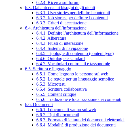
6.2.4. Ricerca sui forum
6.3. Dalla ricerca ai bisogni degli utenti
6.3.1. User stories per definire i contenuti
6.3.2. Job stories per definire i contenuti
6.3.3. Criteri di accettazione
6.4. Architettura dell’informazione
6.4.1. Definire l’architettura dell’informazione
6.4.2. Alberatura
6.4.3. Flussi di interazione
6.4.4. Sistemi di navigazione
6.4.5. Tipologie di contenuto (content type)
6.4.6. Ontologie e standard
6.4.7. Vocabolari controllati e tassonomie
6.5. Scrittura e linguaggio
6.5.1. Come leggono le persone sul web
6.5.2. Le regole per un linguaggio semplice
6.5.3. Microtesti
6.5.4. Scrittura collaborativa
6.5.5. Content critique
6.5.6. Traduzione e localizzazione dei contenuti
6.6. Documenti
6.6.1. I documenti vanno sul web
6.6.2. Tipi di documenti
6.6.3. Formato di lettura dei documenti elettronici
6.6.4. Modalità di produzione dei documenti