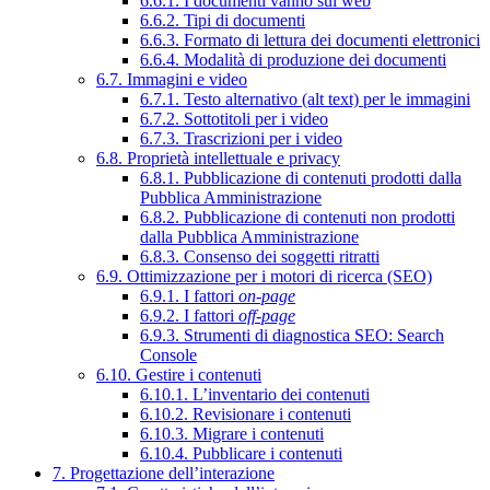
6.6.1. I documenti vanno sul web
6.6.2. Tipi di documenti
6.6.3. Formato di lettura dei documenti elettronici
6.6.4. Modalità di produzione dei documenti
6.7. Immagini e video
6.7.1. Testo alternativo (alt text) per le immagini
6.7.2. Sottotitoli per i video
6.7.3. Trascrizioni per i video
6.8. Proprietà intellettuale e privacy
6.8.1. Pubblicazione di contenuti prodotti dalla
Pubblica Amministrazione
6.8.2. Pubblicazione di contenuti non prodotti
dalla Pubblica Amministrazione
6.8.3. Consenso dei soggetti ritratti
6.9. Ottimizzazione per i motori di ricerca (SEO)
6.9.1. I fattori
on-page
6.9.2. I fattori
off-page
6.9.3. Strumenti di diagnostica SEO: Search
Console
6.10. Gestire i contenuti
6.10.1. L’inventario dei contenuti
6.10.2. Revisionare i contenuti
6.10.3. Migrare i contenuti
6.10.4. Pubblicare i contenuti
7. Progettazione dell’interazione