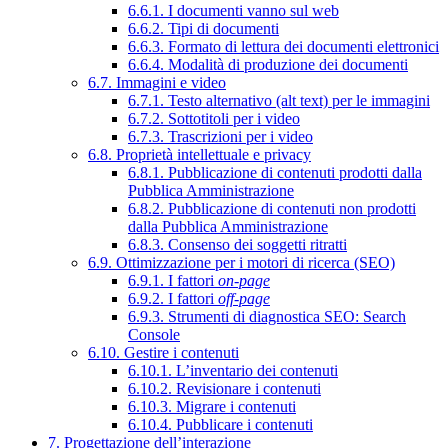
6.6.1. I documenti vanno sul web
6.6.2. Tipi di documenti
6.6.3. Formato di lettura dei documenti elettronici
6.6.4. Modalità di produzione dei documenti
6.7. Immagini e video
6.7.1. Testo alternativo (alt text) per le immagini
6.7.2. Sottotitoli per i video
6.7.3. Trascrizioni per i video
6.8. Proprietà intellettuale e privacy
6.8.1. Pubblicazione di contenuti prodotti dalla
Pubblica Amministrazione
6.8.2. Pubblicazione di contenuti non prodotti
dalla Pubblica Amministrazione
6.8.3. Consenso dei soggetti ritratti
6.9. Ottimizzazione per i motori di ricerca (SEO)
6.9.1. I fattori
on-page
6.9.2. I fattori
off-page
6.9.3. Strumenti di diagnostica SEO: Search
Console
6.10. Gestire i contenuti
6.10.1. L’inventario dei contenuti
6.10.2. Revisionare i contenuti
6.10.3. Migrare i contenuti
6.10.4. Pubblicare i contenuti
7. Progettazione dell’interazione