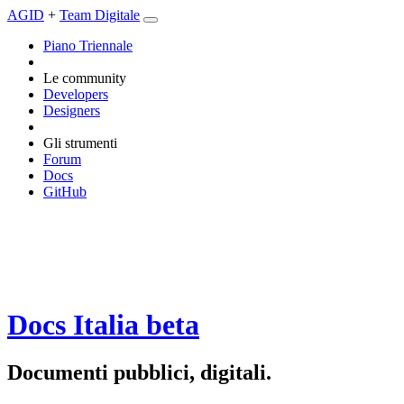
AGID
+
Team Digitale
Piano Triennale
Le community
Developers
Designers
Gli strumenti
Forum
Docs
GitHub
Docs Italia
beta
Documenti pubblici, digitali.