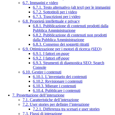
6.7. Immagini e video
6.7.1. Testo alternativo (alt text) per le immagini
6.7.2. Sottotitoli per i video
6.7.3. Trascrizioni per i video
6.8. Proprietà intellettuale e privacy
6.8.1. Pubblicazione di contenuti prodotti dalla
Pubblica Amministrazione
6.8.2. Pubblicazione di contenuti non prodotti
dalla Pubblica Amministrazione
6.8.3. Consenso dei soggetti ritratti
6.9. Ottimizzazione per i motori di ricerca (SEO)
6.9.1. I fattori
on-page
6.9.2. I fattori
off-page
6.9.3. Strumenti di diagnostica SEO: Search
Console
6.10. Gestire i contenuti
6.10.1. L’inventario dei contenuti
6.10.2. Revisionare i contenuti
6.10.3. Migrare i contenuti
6.10.4. Pubblicare i contenuti
7. Progettazione dell’interazione
7.1. Caratteristiche dell’interazione
7.2. User stories per definire l’interazione
7.2.1. Differenza tra scenari e user stories
7.3. Flussi di interazione