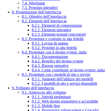
7.4. Wireframe
7.5. Prototipi interattivi
8. Progettazione dell’interfaccia
8.1. Obiettivi dell’interfaccia
8.2. Elementi dell’interfaccia
8.2.1. Elementi di composizione
8.2.2. Elementi interattivi
8.2.3. Elementi testuali (microtesti)
8.3. Progettare e costruire in alta fedeltà
8.3.1. Layout di pagina
8.3.2. Prototipi in alta fedeltà
8.4. Progettare con il design system .italia
8.4.1. Documentazione
8.4.2. Benefici del design system
8.4.3. Risorse operative
8.4.4. Come contribuire al design system .italia
8.5. Progettare con i modelli di sito e servizi
8.5.1. Vantaggi dell’utilizzo dei modelli
8.5.2. I modelli di sito e servizi disponibili
9. Sviluppo dell’interfaccia
9.1. Approccio allo sviluppo
9.1.1. Attività preliminari
9.1.2. Web design responsivo e accessibile
9.1.3. Mobile first
9.1.4. Progressive enhancement e Graceful