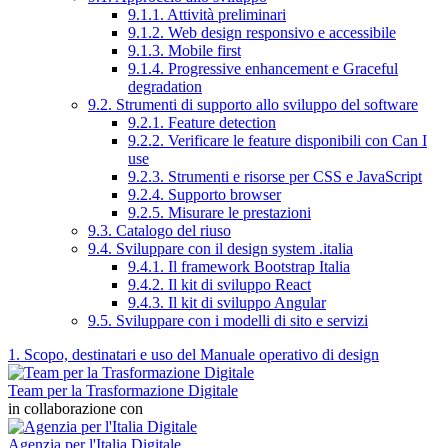
9.1.1. Attività preliminari
9.1.2. Web design responsivo e accessibile
9.1.3. Mobile first
9.1.4. Progressive enhancement e Graceful
degradation
9.2. Strumenti di supporto allo sviluppo del software
9.2.1. Feature detection
9.2.2. Verificare le feature disponibili con Can I
use
9.2.3. Strumenti e risorse per CSS e JavaScript
9.2.4. Supporto browser
9.2.5. Misurare le prestazioni
9.3. Catalogo del riuso
9.4. Sviluppare con il design system .italia
9.4.1. Il framework Bootstrap Italia
9.4.2. Il kit di sviluppo React
9.4.3. Il kit di sviluppo Angular
9.5. Sviluppare con i modelli di sito e servizi
1. Scopo, destinatari e uso del Manuale operativo di design
Team per la Trasformazione Digitale
in collaborazione con
Agenzia per l'Italia Digitale