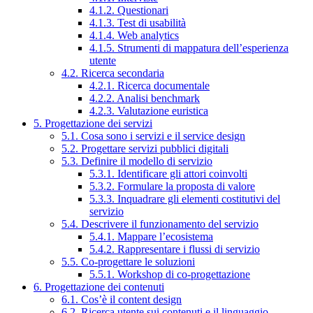
4.1.2. Questionari
4.1.3. Test di usabilità
4.1.4. Web analytics
4.1.5. Strumenti di mappatura dell’esperienza
utente
4.2. Ricerca secondaria
4.2.1. Ricerca documentale
4.2.2. Analisi benchmark
4.2.3. Valutazione euristica
5. Progettazione dei servizi
5.1. Cosa sono i servizi e il service design
5.2. Progettare servizi pubblici digitali
5.3. Definire il modello di servizio
5.3.1. Identificare gli attori coinvolti
5.3.2. Formulare la proposta di valore
5.3.3. Inquadrare gli elementi costitutivi del
servizio
5.4. Descrivere il funzionamento del servizio
5.4.1. Mappare l’ecosistema
5.4.2. Rappresentare i flussi di servizio
5.5. Co-progettare le soluzioni
5.5.1. Workshop di co-progettazione
6. Progettazione dei contenuti
6.1. Cos’è il content design
6.2. Ricerca utente sui contenuti e il linguaggio