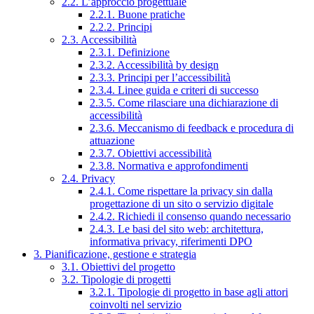
2.2. L’approccio progettuale
2.2.1. Buone pratiche
2.2.2. Principi
2.3. Accessibilità
2.3.1. Definizione
2.3.2. Accessibilità by design
2.3.3. Principi per l’accessibilità
2.3.4. Linee guida e criteri di successo
2.3.5. Come rilasciare una dichiarazione di
accessibilità
2.3.6. Meccanismo di feedback e procedura di
attuazione
2.3.7. Obiettivi accessibilità
2.3.8. Normativa e approfondimenti
2.4. Privacy
2.4.1. Come rispettare la privacy sin dalla
progettazione di un sito o servizio digitale
2.4.2. Richiedi il consenso quando necessario
2.4.3. Le basi del sito web: architettura,
informativa privacy, riferimenti DPO
3. Pianificazione, gestione e strategia
3.1. Obiettivi del progetto
3.2. Tipologie di progetti
3.2.1. Tipologie di progetto in base agli attori
coinvolti nel servizio