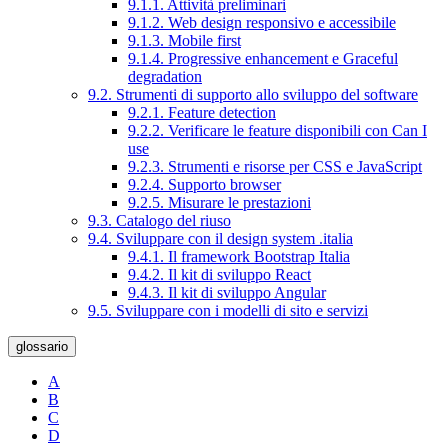
9.1.1. Attività preliminari
9.1.2. Web design responsivo e accessibile
9.1.3. Mobile first
9.1.4. Progressive enhancement e Graceful
degradation
9.2. Strumenti di supporto allo sviluppo del software
9.2.1. Feature detection
9.2.2. Verificare le feature disponibili con Can I
use
9.2.3. Strumenti e risorse per CSS e JavaScript
9.2.4. Supporto browser
9.2.5. Misurare le prestazioni
9.3. Catalogo del riuso
9.4. Sviluppare con il design system .italia
9.4.1. Il framework Bootstrap Italia
9.4.2. Il kit di sviluppo React
9.4.3. Il kit di sviluppo Angular
9.5. Sviluppare con i modelli di sito e servizi
glossario
A
B
C
D