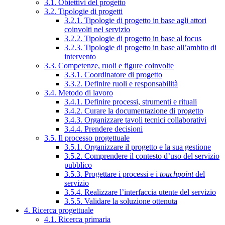
3.1. Obiettivi del progetto
3.2. Tipologie di progetti
3.2.1. Tipologie di progetto in base agli attori
coinvolti nel servizio
3.2.2. Tipologie di progetto in base al focus
3.2.3. Tipologie di progetto in base all’ambito di
intervento
3.3. Competenze, ruoli e figure coinvolte
3.3.1. Coordinatore di progetto
3.3.2. Definire ruoli e responsabilità
3.4. Metodo di lavoro
3.4.1. Definire processi, strumenti e rituali
3.4.2. Curare la documentazione di progetto
3.4.3. Organizzare tavoli tecnici collaborativi
3.4.4. Prendere decisioni
3.5. Il processo progettuale
3.5.1. Organizzare il progetto e la sua gestione
3.5.2. Comprendere il contesto d’uso del servizio
pubblico
3.5.3. Progettare i processi e i
touchpoint
del
servizio
3.5.4. Realizzare l’interfaccia utente del servizio
3.5.5. Validare la soluzione ottenuta
4. Ricerca progettuale
4.1. Ricerca primaria