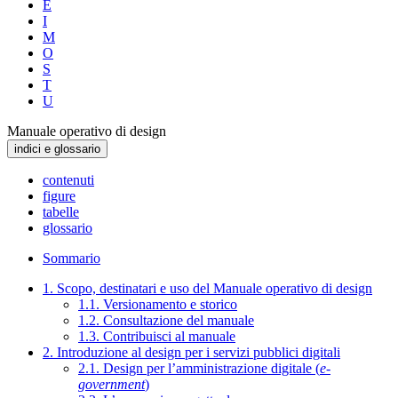
E
I
M
O
S
T
U
Manuale operativo di design
indici e glossario
contenuti
figure
tabelle
glossario
Sommario
1. Scopo, destinatari e uso del Manuale operativo di design
1.1. Versionamento e storico
1.2. Consultazione del manuale
1.3. Contribuisci al manuale
2. Introduzione al design per i servizi pubblici digitali
2.1. Design per l’amministrazione digitale (
e-
government
)