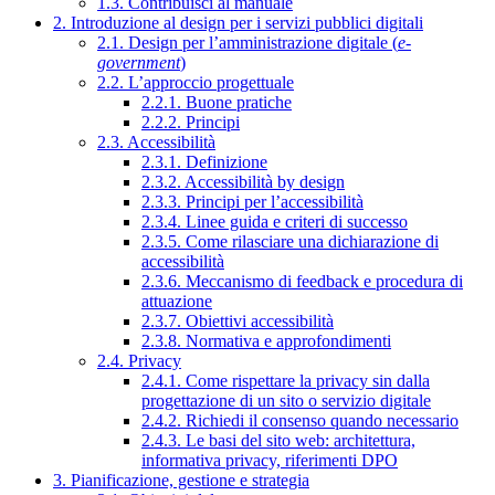
1.3. Contribuisci al manuale
2. Introduzione al design per i servizi pubblici digitali
2.1. Design per l’amministrazione digitale (
e-
government
)
2.2. L’approccio progettuale
2.2.1. Buone pratiche
2.2.2. Principi
2.3. Accessibilità
2.3.1. Definizione
2.3.2. Accessibilità by design
2.3.3. Principi per l’accessibilità
2.3.4. Linee guida e criteri di successo
2.3.5. Come rilasciare una dichiarazione di
accessibilità
2.3.6. Meccanismo di feedback e procedura di
attuazione
2.3.7. Obiettivi accessibilità
2.3.8. Normativa e approfondimenti
2.4. Privacy
2.4.1. Come rispettare la privacy sin dalla
progettazione di un sito o servizio digitale
2.4.2. Richiedi il consenso quando necessario
2.4.3. Le basi del sito web: architettura,
informativa privacy, riferimenti DPO
3. Pianificazione, gestione e strategia