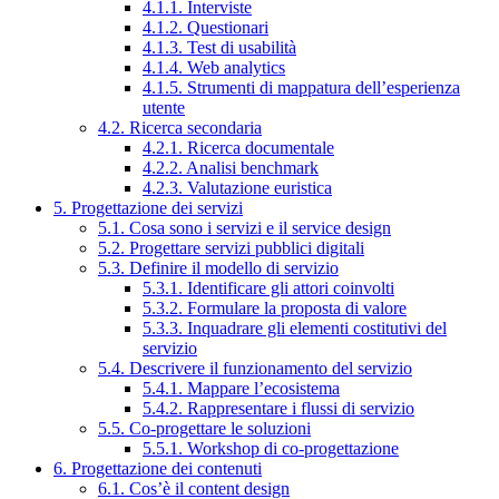
4.1.1. Interviste
4.1.2. Questionari
4.1.3. Test di usabilità
4.1.4. Web analytics
4.1.5. Strumenti di mappatura dell’esperienza
utente
4.2. Ricerca secondaria
4.2.1. Ricerca documentale
4.2.2. Analisi benchmark
4.2.3. Valutazione euristica
5. Progettazione dei servizi
5.1. Cosa sono i servizi e il service design
5.2. Progettare servizi pubblici digitali
5.3. Definire il modello di servizio
5.3.1. Identificare gli attori coinvolti
5.3.2. Formulare la proposta di valore
5.3.3. Inquadrare gli elementi costitutivi del
servizio
5.4. Descrivere il funzionamento del servizio
5.4.1. Mappare l’ecosistema
5.4.2. Rappresentare i flussi di servizio
5.5. Co-progettare le soluzioni
5.5.1. Workshop di co-progettazione
6. Progettazione dei contenuti
6.1. Cos’è il content design