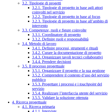
3.2. Tipologie di progetti
3.2.1. Tipologie di progetto in base agli attori
coinvolti nel servizio
3.2.2. Tipologie di progetto in base al focus
3.2.3. Tipologie di progetto in base all’ambito di
intervento
3.3. Competenze, ruoli e figure coinvolte
3.3.1. Coordinatore di progetto
3.3.2. Definire ruoli e responsabilità
3.4. Metodo di lavoro
3.4.1. Definire processi, strumenti e rituali
3.4.2. Curare la documentazione di progetto
3.4.3. Organizzare tavoli tecnici collaborativi
3.4.4. Prendere decisioni
3.5. Il processo progettuale
3.5.1. Organizzare il progetto e la sua gestione
3.5.2. Comprendere il contesto d’uso del servizio
pubblico
3.5.3. Progettare i processi e i
touchpoint
del
servizio
3.5.4. Realizzare l’interfaccia utente del servizio
3.5.5. Validare la soluzione ottenuta
4. Ricerca progettuale
4.1. Ricerca primaria
4.1.1. Interviste