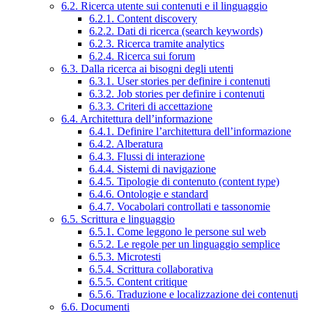
6.2. Ricerca utente sui contenuti e il linguaggio
6.2.1. Content discovery
6.2.2. Dati di ricerca (search keywords)
6.2.3. Ricerca tramite analytics
6.2.4. Ricerca sui forum
6.3. Dalla ricerca ai bisogni degli utenti
6.3.1. User stories per definire i contenuti
6.3.2. Job stories per definire i contenuti
6.3.3. Criteri di accettazione
6.4. Architettura dell’informazione
6.4.1. Definire l’architettura dell’informazione
6.4.2. Alberatura
6.4.3. Flussi di interazione
6.4.4. Sistemi di navigazione
6.4.5. Tipologie di contenuto (content type)
6.4.6. Ontologie e standard
6.4.7. Vocabolari controllati e tassonomie
6.5. Scrittura e linguaggio
6.5.1. Come leggono le persone sul web
6.5.2. Le regole per un linguaggio semplice
6.5.3. Microtesti
6.5.4. Scrittura collaborativa
6.5.5. Content critique
6.5.6. Traduzione e localizzazione dei contenuti
6.6. Documenti