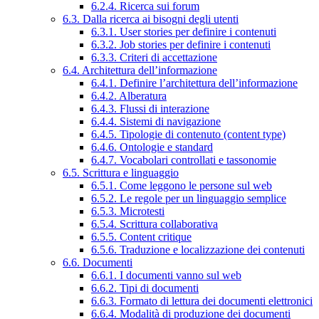
6.2.4. Ricerca sui forum
6.3. Dalla ricerca ai bisogni degli utenti
6.3.1. User stories per definire i contenuti
6.3.2. Job stories per definire i contenuti
6.3.3. Criteri di accettazione
6.4. Architettura dell’informazione
6.4.1. Definire l’architettura dell’informazione
6.4.2. Alberatura
6.4.3. Flussi di interazione
6.4.4. Sistemi di navigazione
6.4.5. Tipologie di contenuto (content type)
6.4.6. Ontologie e standard
6.4.7. Vocabolari controllati e tassonomie
6.5. Scrittura e linguaggio
6.5.1. Come leggono le persone sul web
6.5.2. Le regole per un linguaggio semplice
6.5.3. Microtesti
6.5.4. Scrittura collaborativa
6.5.5. Content critique
6.5.6. Traduzione e localizzazione dei contenuti
6.6. Documenti
6.6.1. I documenti vanno sul web
6.6.2. Tipi di documenti
6.6.3. Formato di lettura dei documenti elettronici
6.6.4. Modalità di produzione dei documenti