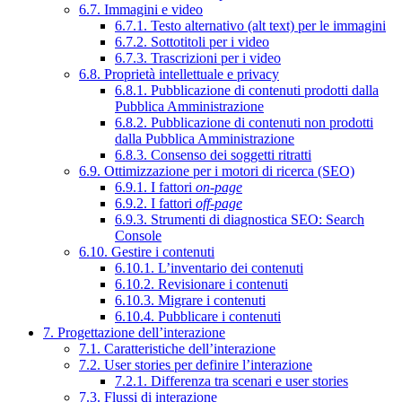
6.7. Immagini e video
6.7.1. Testo alternativo (alt text) per le immagini
6.7.2. Sottotitoli per i video
6.7.3. Trascrizioni per i video
6.8. Proprietà intellettuale e privacy
6.8.1. Pubblicazione di contenuti prodotti dalla
Pubblica Amministrazione
6.8.2. Pubblicazione di contenuti non prodotti
dalla Pubblica Amministrazione
6.8.3. Consenso dei soggetti ritratti
6.9. Ottimizzazione per i motori di ricerca (SEO)
6.9.1. I fattori
on-page
6.9.2. I fattori
off-page
6.9.3. Strumenti di diagnostica SEO: Search
Console
6.10. Gestire i contenuti
6.10.1. L’inventario dei contenuti
6.10.2. Revisionare i contenuti
6.10.3. Migrare i contenuti
6.10.4. Pubblicare i contenuti
7. Progettazione dell’interazione
7.1. Caratteristiche dell’interazione
7.2. User stories per definire l’interazione
7.2.1. Differenza tra scenari e user stories
7.3. Flussi di interazione