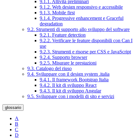
9.1.1. Attività preliminari
9.1.2. Web design responsivo e accessibile
9.1.3. Mobile first
9.1.4. Progressive enhancement e Graceful
degradation
9.2. Strumenti di supporto allo sviluppo del software
9.2.1. Feature detection
9.2.2. Verificare le feature disponibili con Can I
use
9.2.3. Strumenti e risorse per CSS e JavaScript
9.2.4. Supporto browser
9.2.5. Misurare le prestazioni
9.3. Catalogo del riuso
9.4. Sviluppare con il design system .italia
9.4.1. Il framework Bootstrap Italia
9.4.2. Il kit di sviluppo React
9.4.3. Il kit di sviluppo Angular
9.5. Sviluppare con i modelli di sito e servizi
glossario
A
B
C
D