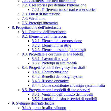
7.1. Caratteristiche dell’interazione
7.2. User stories per definire l’interazione
7.2.1. Differenza tra scenari e user stories
7.3. Flussi di interazione
7.4. Wireframe
7.5. Prototipi interattivi
8. Progettazione dell’interfaccia
8.1. Obiettivi dell’interfaccia
8.2. Elementi dell’interfaccia
8.2.1. Elementi di composizione
8.2.2. Elementi interattivi
8.2.3. Elementi testuali (microtesti)
8.3. Progettare e costruire in alta fedeltà
8.3.1. Layout di pagina
8.3.2. Prototipi in alta fedeltà
8.4. Progettare con il design system .italia
8.4.1. Documentazione
8.4.2. Benefici del design system
8.4.3. Risorse operative
8.4.4. Come contribuire al design system .italia
8.5. Progettare con i modelli di sito e servizi
8.5.1. Vantaggi dell’utilizzo dei modelli
8.5.2. I modelli di sito e servizi disponibili
9. Sviluppo dell’interfaccia
9.1. Approccio allo sviluppo