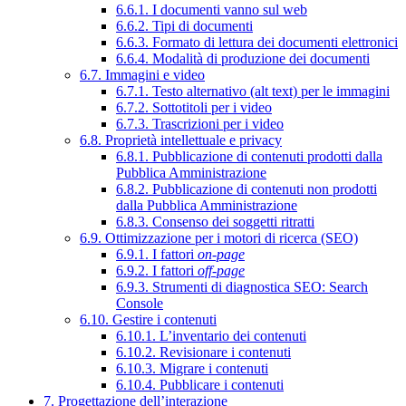
6.6.1. I documenti vanno sul web
6.6.2. Tipi di documenti
6.6.3. Formato di lettura dei documenti elettronici
6.6.4. Modalità di produzione dei documenti
6.7. Immagini e video
6.7.1. Testo alternativo (alt text) per le immagini
6.7.2. Sottotitoli per i video
6.7.3. Trascrizioni per i video
6.8. Proprietà intellettuale e privacy
6.8.1. Pubblicazione di contenuti prodotti dalla
Pubblica Amministrazione
6.8.2. Pubblicazione di contenuti non prodotti
dalla Pubblica Amministrazione
6.8.3. Consenso dei soggetti ritratti
6.9. Ottimizzazione per i motori di ricerca (SEO)
6.9.1. I fattori
on-page
6.9.2. I fattori
off-page
6.9.3. Strumenti di diagnostica SEO: Search
Console
6.10. Gestire i contenuti
6.10.1. L’inventario dei contenuti
6.10.2. Revisionare i contenuti
6.10.3. Migrare i contenuti
6.10.4. Pubblicare i contenuti
7. Progettazione dell’interazione