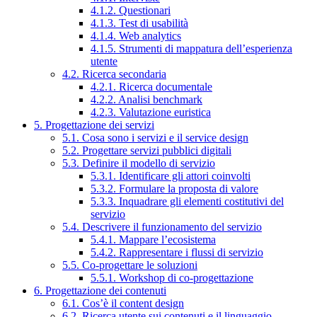
4.1.2. Questionari
4.1.3. Test di usabilità
4.1.4. Web analytics
4.1.5. Strumenti di mappatura dell’esperienza
utente
4.2. Ricerca secondaria
4.2.1. Ricerca documentale
4.2.2. Analisi benchmark
4.2.3. Valutazione euristica
5. Progettazione dei servizi
5.1. Cosa sono i servizi e il service design
5.2. Progettare servizi pubblici digitali
5.3. Definire il modello di servizio
5.3.1. Identificare gli attori coinvolti
5.3.2. Formulare la proposta di valore
5.3.3. Inquadrare gli elementi costitutivi del
servizio
5.4. Descrivere il funzionamento del servizio
5.4.1. Mappare l’ecosistema
5.4.2. Rappresentare i flussi di servizio
5.5. Co-progettare le soluzioni
5.5.1. Workshop di co-progettazione
6. Progettazione dei contenuti
6.1. Cos’è il content design
6.2. Ricerca utente sui contenuti e il linguaggio