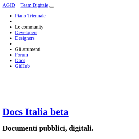
AGID
+
Team Digitale
Piano Triennale
Le community
Developers
Designers
Gli strumenti
Forum
Docs
GitHub
Docs Italia
beta
Documenti pubblici, digitali.