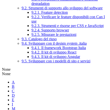
degradation
9.2. Strumenti di supporto allo sviluppo del software
9.2.1. Feature detection
9.2.2. Verificare le feature disponibili con Can I
use
9.2.3. Strumenti e risorse per CSS e JavaScript
9.2.4. Supporto browser
9.2.5. Misurare le prestazioni
9.3. Catalogo del riuso
9.4. Sviluppare con il design system .italia
9.4.1. Il framework Bootstrap Italia
9.4.2. Il kit di sviluppo React
9.4.3. Il kit di sviluppo Angular
9.5. Sviluppare con i modelli di sito e servizi
None
None
A
B
C
D
E
I
M