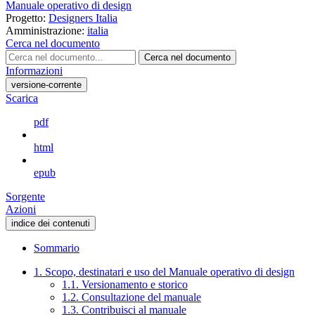
Manuale operativo di design
Progetto:
Designers Italia
Amministrazione:
italia
Cerca nel documento
Cerca nel documento
Informazioni
versione-corrente
Scarica
pdf
html
epub
Sorgente
Azioni
indice dei contenuti
Sommario
1. Scopo, destinatari e uso del Manuale operativo di design
1.1. Versionamento e storico
1.2. Consultazione del manuale
1.3. Contribuisci al manuale