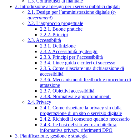
1.3. Contribuisci al manuale
2. Introduzione al design per i servizi pubblici digitali
2.1. Design per l’amministrazione digitale (
e-
government
)
2.2. L’approccio progettuale
2.2.1. Buone pratiche
2.2.2. Principi
2.3. Accessibilità
2.3.1. Definizione
2.3.2. Accessibilità by design
2.3.3. Principi per l’accessibilità
2.3.4. Linee guida e criteri di successo
2.3.5. Come rilasciare una dichiarazione di
accessibilità
2.3.6. Meccanismo di feedback e procedura di
attuazione
2.3.7. Obiettivi accessibilità
2.3.8. Normativa e approfondimenti
2.4. Privacy
2.4.1. Come rispettare la privacy sin dalla
progettazione di un sito o servizio digitale
2.4.2. Richiedi il consenso quando necessario
2.4.3. Le basi del sito web: architettura,
informativa privacy, riferimenti DPO
3. Pianificazione, gestione e strategia