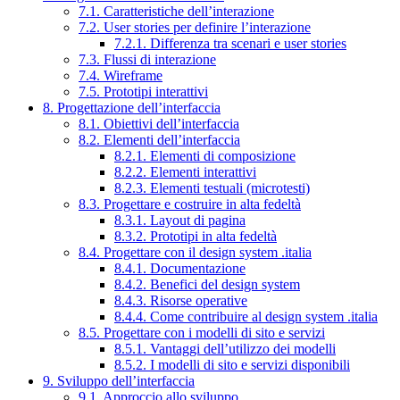
7.1. Caratteristiche dell’interazione
7.2. User stories per definire l’interazione
7.2.1. Differenza tra scenari e user stories
7.3. Flussi di interazione
7.4. Wireframe
7.5. Prototipi interattivi
8. Progettazione dell’interfaccia
8.1. Obiettivi dell’interfaccia
8.2. Elementi dell’interfaccia
8.2.1. Elementi di composizione
8.2.2. Elementi interattivi
8.2.3. Elementi testuali (microtesti)
8.3. Progettare e costruire in alta fedeltà
8.3.1. Layout di pagina
8.3.2. Prototipi in alta fedeltà
8.4. Progettare con il design system .italia
8.4.1. Documentazione
8.4.2. Benefici del design system
8.4.3. Risorse operative
8.4.4. Come contribuire al design system .italia
8.5. Progettare con i modelli di sito e servizi
8.5.1. Vantaggi dell’utilizzo dei modelli
8.5.2. I modelli di sito e servizi disponibili
9. Sviluppo dell’interfaccia
9.1. Approccio allo sviluppo