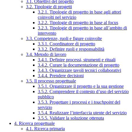
3.1. Obiettivi del progetto
3.2. Tipologie di progetti
3.2.1. Tipologie di progetto in base agli attori
coinvolti nel servizio
3.2.2. Tipologie di progetto in base al focus
3.2.3. Tipologie di progetto in base all’ambito di
intervento
3.3. Competenze, ruoli e figure coinvolte
3.3.1. Coordinatore di progetto
3.3.2. Definire ruoli e responsabilità
3.4. Metodo di lavoro
3.4.1. Definire processi, strumenti e rituali
3.4.2. Curare la documentazione di progetto
3.4.3. Organizzare tavoli tecnici collaborativi
3.4.4. Prendere decisioni
3.5. Il processo progettuale
3.5.1. Organizzare il progetto e la sua gestione
3.5.2. Comprendere il contesto d’uso del servizio
pubblico
3.5.3. Progettare i processi e i
touchpoint
del
servizio
3.5.4. Realizzare l’interfaccia utente del servizio
3.5.5. Validare la soluzione ottenuta
4. Ricerca progettuale
4.1. Ricerca primaria