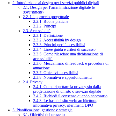
2. Introduzione al design per i servizi pubblici digitali
2.1. Design per l’amministrazione digitale (
e-
government
)
2.2. L’approccio progettuale
2.2.1. Buone pratiche
2.2.2. Principi
2.3. Accessibilità
2.3.1. Definizione
2.3.2. Accessibilità by design
2.3.3. Principi per l’accessibilità
2.3.4. Linee guida e criteri di successo
2.3.5. Come rilasciare una dichiarazione di
accessibilità
2.3.6. Meccanismo di feedback e procedura di
attuazione
2.3.7. Obiettivi accessibilità
2.3.8. Normativa e approfondimenti
2.4. Privacy
2.4.1. Come rispettare la privacy sin dalla
progettazione di un sito o servizio digitale
2.4.2. Richiedi il consenso quando necessario
2.4.3. Le basi del sito web: architettura,
informativa privacy, riferimenti DPO
3. Pianificazione, gestione e strategia
3.1. Obiettivi del progetto