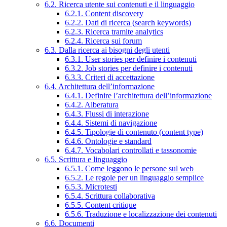
6.2. Ricerca utente sui contenuti e il linguaggio
6.2.1. Content discovery
6.2.2. Dati di ricerca (search keywords)
6.2.3. Ricerca tramite analytics
6.2.4. Ricerca sui forum
6.3. Dalla ricerca ai bisogni degli utenti
6.3.1. User stories per definire i contenuti
6.3.2. Job stories per definire i contenuti
6.3.3. Criteri di accettazione
6.4. Architettura dell’informazione
6.4.1. Definire l’architettura dell’informazione
6.4.2. Alberatura
6.4.3. Flussi di interazione
6.4.4. Sistemi di navigazione
6.4.5. Tipologie di contenuto (content type)
6.4.6. Ontologie e standard
6.4.7. Vocabolari controllati e tassonomie
6.5. Scrittura e linguaggio
6.5.1. Come leggono le persone sul web
6.5.2. Le regole per un linguaggio semplice
6.5.3. Microtesti
6.5.4. Scrittura collaborativa
6.5.5. Content critique
6.5.6. Traduzione e localizzazione dei contenuti
6.6. Documenti