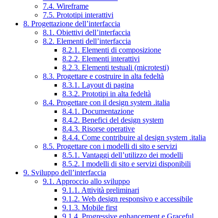
7.4. Wireframe
7.5. Prototipi interattivi
8. Progettazione dell’interfaccia
8.1. Obiettivi dell’interfaccia
8.2. Elementi dell’interfaccia
8.2.1. Elementi di composizione
8.2.2. Elementi interattivi
8.2.3. Elementi testuali (microtesti)
8.3. Progettare e costruire in alta fedeltà
8.3.1. Layout di pagina
8.3.2. Prototipi in alta fedeltà
8.4. Progettare con il design system .italia
8.4.1. Documentazione
8.4.2. Benefici del design system
8.4.3. Risorse operative
8.4.4. Come contribuire al design system .italia
8.5. Progettare con i modelli di sito e servizi
8.5.1. Vantaggi dell’utilizzo dei modelli
8.5.2. I modelli di sito e servizi disponibili
9. Sviluppo dell’interfaccia
9.1. Approccio allo sviluppo
9.1.1. Attività preliminari
9.1.2. Web design responsivo e accessibile
9.1.3. Mobile first
9.1.4. Progressive enhancement e Graceful