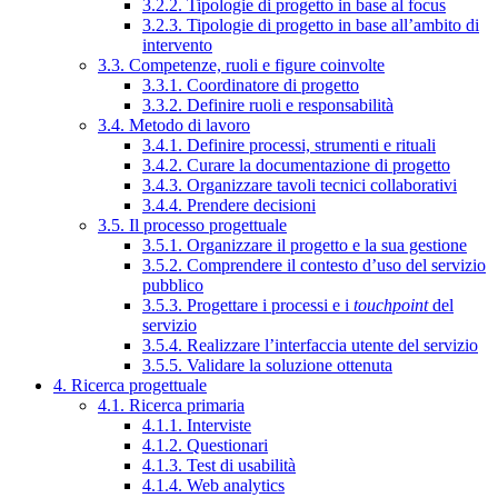
3.2.2. Tipologie di progetto in base al focus
3.2.3. Tipologie di progetto in base all’ambito di
intervento
3.3. Competenze, ruoli e figure coinvolte
3.3.1. Coordinatore di progetto
3.3.2. Definire ruoli e responsabilità
3.4. Metodo di lavoro
3.4.1. Definire processi, strumenti e rituali
3.4.2. Curare la documentazione di progetto
3.4.3. Organizzare tavoli tecnici collaborativi
3.4.4. Prendere decisioni
3.5. Il processo progettuale
3.5.1. Organizzare il progetto e la sua gestione
3.5.2. Comprendere il contesto d’uso del servizio
pubblico
3.5.3. Progettare i processi e i
touchpoint
del
servizio
3.5.4. Realizzare l’interfaccia utente del servizio
3.5.5. Validare la soluzione ottenuta
4. Ricerca progettuale
4.1. Ricerca primaria
4.1.1. Interviste
4.1.2. Questionari
4.1.3. Test di usabilità
4.1.4. Web analytics