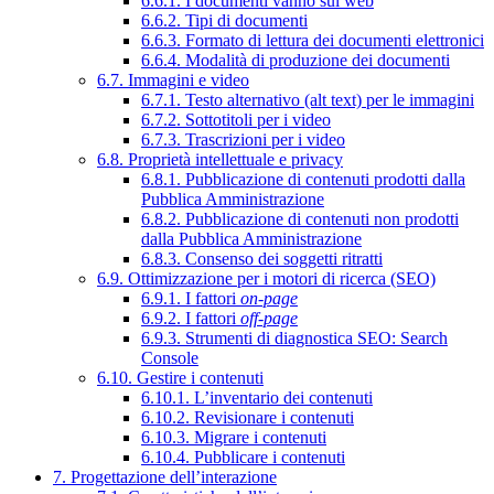
6.6.1. I documenti vanno sul web
6.6.2. Tipi di documenti
6.6.3. Formato di lettura dei documenti elettronici
6.6.4. Modalità di produzione dei documenti
6.7. Immagini e video
6.7.1. Testo alternativo (alt text) per le immagini
6.7.2. Sottotitoli per i video
6.7.3. Trascrizioni per i video
6.8. Proprietà intellettuale e privacy
6.8.1. Pubblicazione di contenuti prodotti dalla
Pubblica Amministrazione
6.8.2. Pubblicazione di contenuti non prodotti
dalla Pubblica Amministrazione
6.8.3. Consenso dei soggetti ritratti
6.9. Ottimizzazione per i motori di ricerca (SEO)
6.9.1. I fattori
on-page
6.9.2. I fattori
off-page
6.9.3. Strumenti di diagnostica SEO: Search
Console
6.10. Gestire i contenuti
6.10.1. L’inventario dei contenuti
6.10.2. Revisionare i contenuti
6.10.3. Migrare i contenuti
6.10.4. Pubblicare i contenuti
7. Progettazione dell’interazione