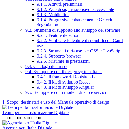
9.1.1. Attività preliminari
9.1.2. Web design responsivo e accessibile
9.1.3. Mobile first
9.1.4. Progressive enhancement e Graceful
degradation
9.2. Strumenti di supporto allo sviluppo del software
9.2.1. Feature detection
9.2.2. Verificare le feature disponibili con Can I
use
9.2.3. Strumenti e risorse per CSS e JavaScript
9.2.4. Supporto browser
9.2.5. Misurare le prestazioni
9.3. Catalogo del riuso
9.4. Sviluppare con il design system .italia
9.4.1. Il framework Bootstrap Italia
9.4.2. Il kit di sviluppo React
9.4.3. Il kit di sviluppo Angular
9.5. Sviluppare con i modelli di sito e servizi
1. Scopo, destinatari e uso del Manuale operativo di design
Team per la Trasformazione Digitale
in collaborazione con
Agenzia per l'Italia Digitale