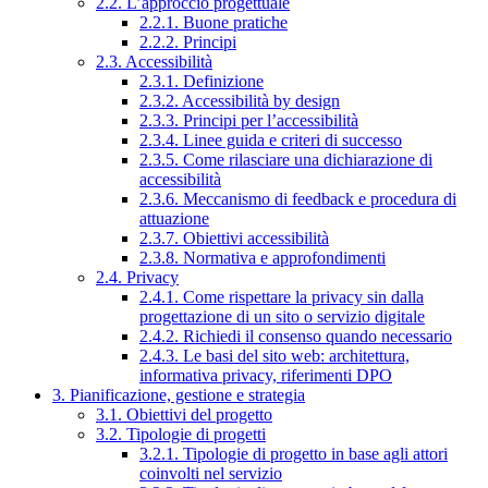
2.2. L’approccio progettuale
2.2.1. Buone pratiche
2.2.2. Principi
2.3. Accessibilità
2.3.1. Definizione
2.3.2. Accessibilità by design
2.3.3. Principi per l’accessibilità
2.3.4. Linee guida e criteri di successo
2.3.5. Come rilasciare una dichiarazione di
accessibilità
2.3.6. Meccanismo di feedback e procedura di
attuazione
2.3.7. Obiettivi accessibilità
2.3.8. Normativa e approfondimenti
2.4. Privacy
2.4.1. Come rispettare la privacy sin dalla
progettazione di un sito o servizio digitale
2.4.2. Richiedi il consenso quando necessario
2.4.3. Le basi del sito web: architettura,
informativa privacy, riferimenti DPO
3. Pianificazione, gestione e strategia
3.1. Obiettivi del progetto
3.2. Tipologie di progetti
3.2.1. Tipologie di progetto in base agli attori
coinvolti nel servizio