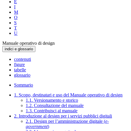
E
I
M
O
S
T
U
Manuale operativo di design
indici e glossario
contenuti
figure
tabelle
glossario
Sommario
1. Scopo, destinatari e uso del Manuale operativo di design
1.1. Versionamento e storico
1.2. Consultazione del manuale
1.3. Contribuisci al manuale
2. Introduzione al design per i servizi pubblici digitali
2.1. Design per l’amministrazione digitale (
e-
government
)