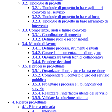
3.2. Tipologie di progetti
3.2.1. Tipologie di progetto in base agli attori
coinvolti nel servizio
3.2.2. Tipologie di progetto in base al focus
3.2.3. Tipologie di progetto in base all’ambito di
intervento
3.3. Competenze, ruoli e figure coinvolte
3.3.1. Coordinatore di progetto
3.3.2. Definire ruoli e responsabilità
3.4. Metodo di lavoro
3.4.1. Definire processi, strumenti e rituali
3.4.2. Curare la documentazione di progetto
3.4.3. Organizzare tavoli tecnici collaborativi
3.4.4. Prendere decisioni
3.5. Il processo progettuale
3.5.1. Organizzare il progetto e la sua gestione
3.5.2. Comprendere il contesto d’uso del servizio
pubblico
3.5.3. Progettare i processi e i
touchpoint
del
servizio
3.5.4. Realizzare l’interfaccia utente del servizio
3.5.5. Validare la soluzione ottenuta
4. Ricerca progettuale
4.1. Ricerca primaria
4.1.1. Interviste