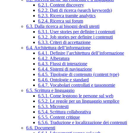
6.2.1. Content discovery
6.2.2. Dati di ricerca (search keywords)
6.2.3. Ricerca tramite analytics
6.2.4. Ricerca sui forum
6.3. Dalla ricerca ai bisogni degli utenti
6.3.1. User stories per definire i contenuti
6.3.2. Job stories per definire i contenuti
6.3.3. Criteri di accettazione
6.4. Architettura dell’informazione
6.4.1. Definire l’architettura dell’informazione
6.4.2. Alberatura
6.4.3. Flussi di interazione
6.4.4. Sistemi di navigazione
6.4.5. Tipologie di contenuto (content type)
6.4.6. Ontologie e standard
6.4.7. Vocabolari controllati e tassonomie
6.5. Scrittura e linguaggio
6.5.1. Come leggono le persone sul web
6.5.2. Le regole per un linguaggio semplice
6.5.3. Microtesti
6.5.4. Scrittura collaborativa
6.5.5. Content critique
6.5.6. Traduzione e localizzazione dei contenuti
6.6. Documenti