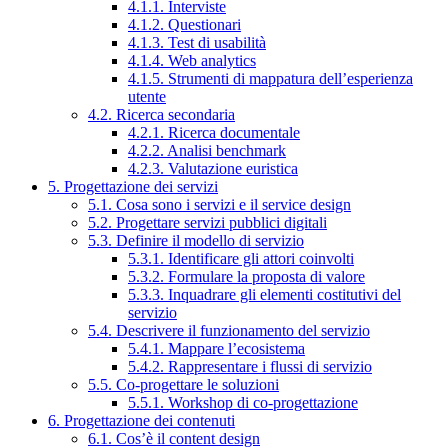
4.1.1. Interviste
4.1.2. Questionari
4.1.3. Test di usabilità
4.1.4. Web analytics
4.1.5. Strumenti di mappatura dell’esperienza
utente
4.2. Ricerca secondaria
4.2.1. Ricerca documentale
4.2.2. Analisi benchmark
4.2.3. Valutazione euristica
5. Progettazione dei servizi
5.1. Cosa sono i servizi e il service design
5.2. Progettare servizi pubblici digitali
5.3. Definire il modello di servizio
5.3.1. Identificare gli attori coinvolti
5.3.2. Formulare la proposta di valore
5.3.3. Inquadrare gli elementi costitutivi del
servizio
5.4. Descrivere il funzionamento del servizio
5.4.1. Mappare l’ecosistema
5.4.2. Rappresentare i flussi di servizio
5.5. Co-progettare le soluzioni
5.5.1. Workshop di co-progettazione
6. Progettazione dei contenuti
6.1. Cos’è il content design