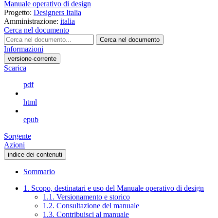
Manuale operativo di design
Progetto:
Designers Italia
Amministrazione:
italia
Cerca nel documento
Cerca nel documento
Informazioni
versione-corrente
Scarica
pdf
html
epub
Sorgente
Azioni
indice dei contenuti
Sommario
1. Scopo, destinatari e uso del Manuale operativo di design
1.1. Versionamento e storico
1.2. Consultazione del manuale
1.3. Contribuisci al manuale