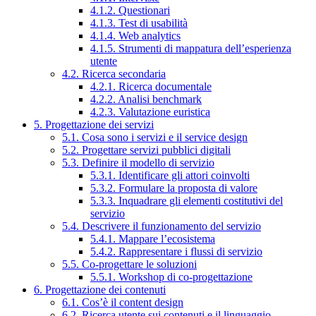
4.1.2. Questionari
4.1.3. Test di usabilità
4.1.4. Web analytics
4.1.5. Strumenti di mappatura dell’esperienza
utente
4.2. Ricerca secondaria
4.2.1. Ricerca documentale
4.2.2. Analisi benchmark
4.2.3. Valutazione euristica
5. Progettazione dei servizi
5.1. Cosa sono i servizi e il service design
5.2. Progettare servizi pubblici digitali
5.3. Definire il modello di servizio
5.3.1. Identificare gli attori coinvolti
5.3.2. Formulare la proposta di valore
5.3.3. Inquadrare gli elementi costitutivi del
servizio
5.4. Descrivere il funzionamento del servizio
5.4.1. Mappare l’ecosistema
5.4.2. Rappresentare i flussi di servizio
5.5. Co-progettare le soluzioni
5.5.1. Workshop di co-progettazione
6. Progettazione dei contenuti
6.1. Cos’è il content design
6.2. Ricerca utente sui contenuti e il linguaggio