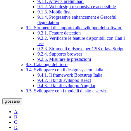
9.1.1. Attività preliminari
9.1.2. Web design responsivo e accessibile
9.1.3. Mobile first
9.1.4. Progressive enhancement e Graceful
degradation
9.2. Strumenti di supporto allo sviluppo del software
9.2.1. Feature detection
9.2.2. Verificare le feature disponibili con Can I
use
9.2.3. Strumenti e risorse per CSS e JavaScript
9.2.4. Supporto browser
9.2.5. Misurare le prestazioni
9.3. Catalogo del riuso
9.4. Sviluppare con il design system .italia
9.4.1. Il framework Bootstrap Italia
9.4.2. Il kit di sviluppo React
9.4.3. Il kit di sviluppo Angular
9.5. Sviluppare con i modelli di sito e servizi
glossario
A
B
C
D