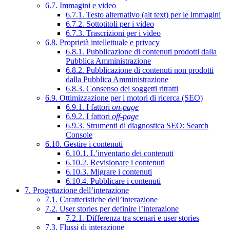
6.7. Immagini e video
6.7.1. Testo alternativo (alt text) per le immagini
6.7.2. Sottotitoli per i video
6.7.3. Trascrizioni per i video
6.8. Proprietà intellettuale e privacy
6.8.1. Pubblicazione di contenuti prodotti dalla
Pubblica Amministrazione
6.8.2. Pubblicazione di contenuti non prodotti
dalla Pubblica Amministrazione
6.8.3. Consenso dei soggetti ritratti
6.9. Ottimizzazione per i motori di ricerca (SEO)
6.9.1. I fattori
on-page
6.9.2. I fattori
off-page
6.9.3. Strumenti di diagnostica SEO: Search
Console
6.10. Gestire i contenuti
6.10.1. L’inventario dei contenuti
6.10.2. Revisionare i contenuti
6.10.3. Migrare i contenuti
6.10.4. Pubblicare i contenuti
7. Progettazione dell’interazione
7.1. Caratteristiche dell’interazione
7.2. User stories per definire l’interazione
7.2.1. Differenza tra scenari e user stories
7.3. Flussi di interazione