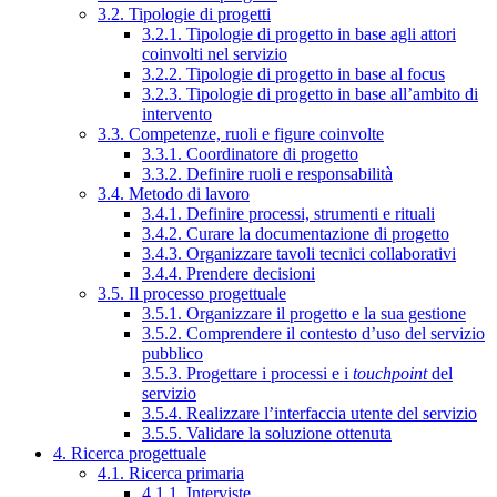
3.2. Tipologie di progetti
3.2.1. Tipologie di progetto in base agli attori
coinvolti nel servizio
3.2.2. Tipologie di progetto in base al focus
3.2.3. Tipologie di progetto in base all’ambito di
intervento
3.3. Competenze, ruoli e figure coinvolte
3.3.1. Coordinatore di progetto
3.3.2. Definire ruoli e responsabilità
3.4. Metodo di lavoro
3.4.1. Definire processi, strumenti e rituali
3.4.2. Curare la documentazione di progetto
3.4.3. Organizzare tavoli tecnici collaborativi
3.4.4. Prendere decisioni
3.5. Il processo progettuale
3.5.1. Organizzare il progetto e la sua gestione
3.5.2. Comprendere il contesto d’uso del servizio
pubblico
3.5.3. Progettare i processi e i
touchpoint
del
servizio
3.5.4. Realizzare l’interfaccia utente del servizio
3.5.5. Validare la soluzione ottenuta
4. Ricerca progettuale
4.1. Ricerca primaria
4.1.1. Interviste