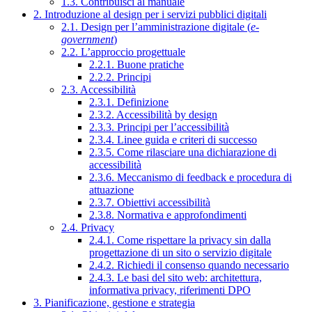
1.3. Contribuisci al manuale
2. Introduzione al design per i servizi pubblici digitali
2.1. Design per l’amministrazione digitale (
e-
government
)
2.2. L’approccio progettuale
2.2.1. Buone pratiche
2.2.2. Principi
2.3. Accessibilità
2.3.1. Definizione
2.3.2. Accessibilità by design
2.3.3. Principi per l’accessibilità
2.3.4. Linee guida e criteri di successo
2.3.5. Come rilasciare una dichiarazione di
accessibilità
2.3.6. Meccanismo di feedback e procedura di
attuazione
2.3.7. Obiettivi accessibilità
2.3.8. Normativa e approfondimenti
2.4. Privacy
2.4.1. Come rispettare la privacy sin dalla
progettazione di un sito o servizio digitale
2.4.2. Richiedi il consenso quando necessario
2.4.3. Le basi del sito web: architettura,
informativa privacy, riferimenti DPO
3. Pianificazione, gestione e strategia