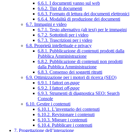
6.6.1. I documenti vanno sul web
6.6.2. Tipi di documenti
6.6.3. Formato di lettura dei documenti elettronici
6.6.4. Modalità di produzione dei documenti
6.7. Immagini e video
6.7.1. Testo alternativo (alt text) per le immagini
6.7.2. Sottotitoli per i video
6.7.3. Trascrizioni per i video
6.8. Proprietà intellettuale e privacy
6.8.1. Pubblicazione di contenuti prodotti dalla
Pubblica Amministrazione
6.8.2. Pubblicazione di contenuti non prodotti
dalla Pubblica Amministrazione
6.8.3. Consenso dei soggetti ritratti
6.9. Ottimizzazione per i motori di ricerca (SEO)
6.9.1. I fattori
on-page
6.9.2. I fattori
off-page
6.9.3. Strumenti di diagnostica SEO: Search
Console
6.10. Gestire i contenuti
6.10.1. L’inventario dei contenuti
6.10.2. Revisionare i contenuti
6.10.3. Migrare i contenuti
6.10.4. Pubblicare i contenuti
7. Progettazione dell’interazione