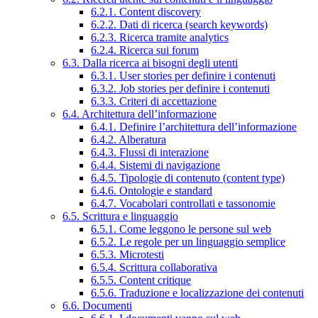
6.2.1. Content discovery
6.2.2. Dati di ricerca (search keywords)
6.2.3. Ricerca tramite analytics
6.2.4. Ricerca sui forum
6.3. Dalla ricerca ai bisogni degli utenti
6.3.1. User stories per definire i contenuti
6.3.2. Job stories per definire i contenuti
6.3.3. Criteri di accettazione
6.4. Architettura dell’informazione
6.4.1. Definire l’architettura dell’informazione
6.4.2. Alberatura
6.4.3. Flussi di interazione
6.4.4. Sistemi di navigazione
6.4.5. Tipologie di contenuto (content type)
6.4.6. Ontologie e standard
6.4.7. Vocabolari controllati e tassonomie
6.5. Scrittura e linguaggio
6.5.1. Come leggono le persone sul web
6.5.2. Le regole per un linguaggio semplice
6.5.3. Microtesti
6.5.4. Scrittura collaborativa
6.5.5. Content critique
6.5.6. Traduzione e localizzazione dei contenuti
6.6. Documenti