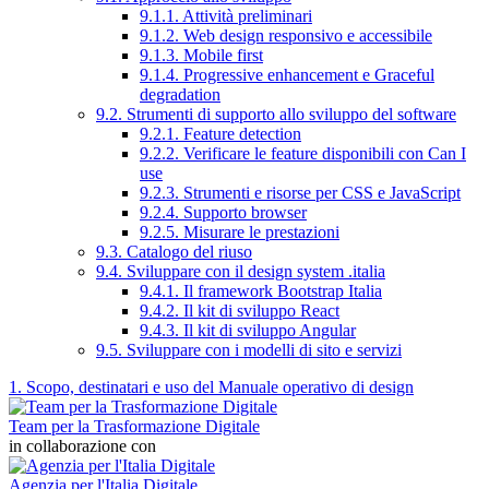
9.1.1. Attività preliminari
9.1.2. Web design responsivo e accessibile
9.1.3. Mobile first
9.1.4. Progressive enhancement e Graceful
degradation
9.2. Strumenti di supporto allo sviluppo del software
9.2.1. Feature detection
9.2.2. Verificare le feature disponibili con Can I
use
9.2.3. Strumenti e risorse per CSS e JavaScript
9.2.4. Supporto browser
9.2.5. Misurare le prestazioni
9.3. Catalogo del riuso
9.4. Sviluppare con il design system .italia
9.4.1. Il framework Bootstrap Italia
9.4.2. Il kit di sviluppo React
9.4.3. Il kit di sviluppo Angular
9.5. Sviluppare con i modelli di sito e servizi
1. Scopo, destinatari e uso del Manuale operativo di design
Team per la Trasformazione Digitale
in collaborazione con
Agenzia per l'Italia Digitale