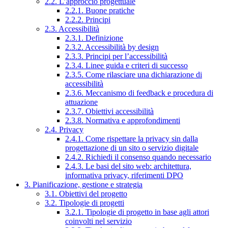
2.2. L’approccio progettuale
2.2.1. Buone pratiche
2.2.2. Principi
2.3. Accessibilità
2.3.1. Definizione
2.3.2. Accessibilità by design
2.3.3. Principi per l’accessibilità
2.3.4. Linee guida e criteri di successo
2.3.5. Come rilasciare una dichiarazione di
accessibilità
2.3.6. Meccanismo di feedback e procedura di
attuazione
2.3.7. Obiettivi accessibilità
2.3.8. Normativa e approfondimenti
2.4. Privacy
2.4.1. Come rispettare la privacy sin dalla
progettazione di un sito o servizio digitale
2.4.2. Richiedi il consenso quando necessario
2.4.3. Le basi del sito web: architettura,
informativa privacy, riferimenti DPO
3. Pianificazione, gestione e strategia
3.1. Obiettivi del progetto
3.2. Tipologie di progetti
3.2.1. Tipologie di progetto in base agli attori
coinvolti nel servizio