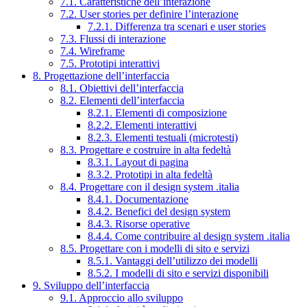
7.1. Caratteristiche dell’interazione
7.2. User stories per definire l’interazione
7.2.1. Differenza tra scenari e user stories
7.3. Flussi di interazione
7.4. Wireframe
7.5. Prototipi interattivi
8. Progettazione dell’interfaccia
8.1. Obiettivi dell’interfaccia
8.2. Elementi dell’interfaccia
8.2.1. Elementi di composizione
8.2.2. Elementi interattivi
8.2.3. Elementi testuali (microtesti)
8.3. Progettare e costruire in alta fedeltà
8.3.1. Layout di pagina
8.3.2. Prototipi in alta fedeltà
8.4. Progettare con il design system .italia
8.4.1. Documentazione
8.4.2. Benefici del design system
8.4.3. Risorse operative
8.4.4. Come contribuire al design system .italia
8.5. Progettare con i modelli di sito e servizi
8.5.1. Vantaggi dell’utilizzo dei modelli
8.5.2. I modelli di sito e servizi disponibili
9. Sviluppo dell’interfaccia
9.1. Approccio allo sviluppo