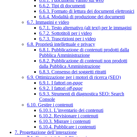
6.6.1. I documenti vanno sul web
6.6.2. Tipi di documenti
6.6.3. Formato di lettura dei documenti elettronici
6.6.4. Modalità di produzione dei documenti
6.7. Immagini e video
6.7.1. Testo alternativo (alt text) per le immagini
6.7.2. Sottotitoli per i video
6.7.3. Trascrizioni per i video
6.8. Proprietà intellettuale e privacy
6.8.1. Pubblicazione di contenuti prodotti dalla
Pubblica Amministrazione
6.8.2. Pubblicazione di contenuti non prodotti
dalla Pubblica Amministrazione
6.8.3. Consenso dei soggetti ritratti
6.9. Ottimizzazione per i motori di ricerca (SEO)
6.9.1. I fattori
on-page
6.9.2. I fattori
off-page
6.9.3. Strumenti di diagnostica SEO: Search
Console
6.10. Gestire i contenuti
6.10.1. L’inventario dei contenuti
6.10.2. Revisionare i contenuti
6.10.3. Migrare i contenuti
6.10.4. Pubblicare i contenuti
7. Progettazione dell’interazione