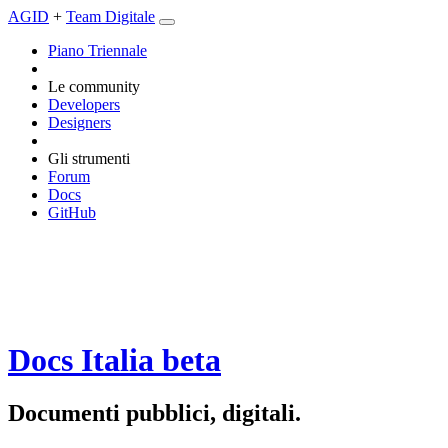
AGID
+
Team Digitale
Piano Triennale
Le community
Developers
Designers
Gli strumenti
Forum
Docs
GitHub
Docs Italia
beta
Documenti pubblici, digitali.