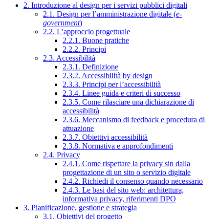
2. Introduzione al design per i servizi pubblici digitali
2.1. Design per l’amministrazione digitale (
e-
government
)
2.2. L’approccio progettuale
2.2.1. Buone pratiche
2.2.2. Principi
2.3. Accessibilità
2.3.1. Definizione
2.3.2. Accessibilità by design
2.3.3. Principi per l’accessibilità
2.3.4. Linee guida e criteri di successo
2.3.5. Come rilasciare una dichiarazione di
accessibilità
2.3.6. Meccanismo di feedback e procedura di
attuazione
2.3.7. Obiettivi accessibilità
2.3.8. Normativa e approfondimenti
2.4. Privacy
2.4.1. Come rispettare la privacy sin dalla
progettazione di un sito o servizio digitale
2.4.2. Richiedi il consenso quando necessario
2.4.3. Le basi del sito web: architettura,
informativa privacy, riferimenti DPO
3. Pianificazione, gestione e strategia
3.1. Obiettivi del progetto