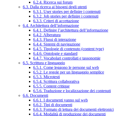
6.2.4. Ricerca sui forum
6.3. Dalla ricerca ai bisogni degli utenti
6.3.1. User stories per definire i contenuti
6.3.2. Job stories per definire i contenuti
6.3.3. Criteri di accettazione
6.4. Architettura dell’informazione
6.4.1. Definire l’architettura dell’informazione
6.4.2. Alberatura
6.4.3. Flussi di interazione
6.4.4. Sistemi di navigazione
6.4.5. Tipologie di contenuto (content type)
6.4.6. Ontologie e standard
6.4.7. Vocabolari controllati e tassonomie
6.5. Scrittura e linguaggio
6.5.1. Come leggono le persone sul web
6.5.2. Le regole per un linguaggio semplice
6.5.3. Microtesti
6.5.4. Scrittura collaborativa
6.5.5. Content critique
6.5.6. Traduzione e localizzazione dei contenuti
6.6. Documenti
6.6.1. I documenti vanno sul web
6.6.2. Tipi di documenti
6.6.3. Formato di lettura dei documenti elettronici
6.6.4. Modalità di produzione dei documenti