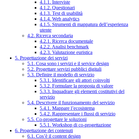
4.1.1. Interviste
4.1.2. Questionari
4.1.3. Test di usabilità
4.1.4. Web analytics
4.1.5. Strumenti di mappatura dell’esperienza
utente
4.2. Ricerca secondaria
4.2.1. Ricerca documentale
4.2.2. Analisi benchmark
4.2.3. Valutazione euristica
5. Progettazione dei servizi
5.1. Cosa sono i servizi e il service design
5.2. Progettare servizi pubblici digitali
5.3. Definire il modello di servizio
5.3.1. Identificare gli attori coinvolti
5.3.2. Formulare la proposta di valore
5.3.3. Inquadrare gli elementi costitutivi del
servizio
5.4. Descrivere il funzionamento del servizio
5.4.1. Mappare l’ecosistema
5.4.2. Rappresentare i flussi di servizio
5.5. Co-progettare le soluzioni
5.5.1. Workshop di co-progettazione
6. Progettazione dei contenuti
6.1. Cos’è il content design