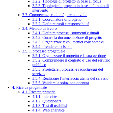
3.2.2. Tipologie di progetto in base al focus
3.2.3. Tipologie di progetto in base all’ambito di
intervento
3.3. Competenze, ruoli e figure coinvolte
3.3.1. Coordinatore di progetto
3.3.2. Definire ruoli e responsabilità
3.4. Metodo di lavoro
3.4.1. Definire processi, strumenti e rituali
3.4.2. Curare la documentazione di progetto
3.4.3. Organizzare tavoli tecnici collaborativi
3.4.4. Prendere decisioni
3.5. Il processo progettuale
3.5.1. Organizzare il progetto e la sua gestione
3.5.2. Comprendere il contesto d’uso del servizio
pubblico
3.5.3. Progettare i processi e i
touchpoint
del
servizio
3.5.4. Realizzare l’interfaccia utente del servizio
3.5.5. Validare la soluzione ottenuta
4. Ricerca progettuale
4.1. Ricerca primaria
4.1.1. Interviste
4.1.2. Questionari
4.1.3. Test di usabilità
4.1.4. Web analytics