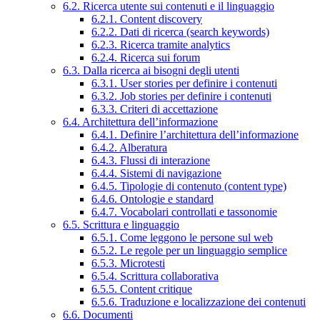
6.2. Ricerca utente sui contenuti e il linguaggio
6.2.1. Content discovery
6.2.2. Dati di ricerca (search keywords)
6.2.3. Ricerca tramite analytics
6.2.4. Ricerca sui forum
6.3. Dalla ricerca ai bisogni degli utenti
6.3.1. User stories per definire i contenuti
6.3.2. Job stories per definire i contenuti
6.3.3. Criteri di accettazione
6.4. Architettura dell’informazione
6.4.1. Definire l’architettura dell’informazione
6.4.2. Alberatura
6.4.3. Flussi di interazione
6.4.4. Sistemi di navigazione
6.4.5. Tipologie di contenuto (content type)
6.4.6. Ontologie e standard
6.4.7. Vocabolari controllati e tassonomie
6.5. Scrittura e linguaggio
6.5.1. Come leggono le persone sul web
6.5.2. Le regole per un linguaggio semplice
6.5.3. Microtesti
6.5.4. Scrittura collaborativa
6.5.5. Content critique
6.5.6. Traduzione e localizzazione dei contenuti
6.6. Documenti