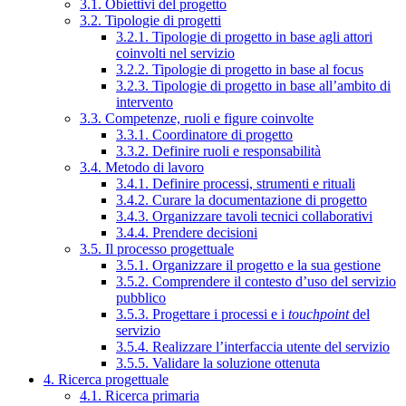
3.1. Obiettivi del progetto
3.2. Tipologie di progetti
3.2.1. Tipologie di progetto in base agli attori
coinvolti nel servizio
3.2.2. Tipologie di progetto in base al focus
3.2.3. Tipologie di progetto in base all’ambito di
intervento
3.3. Competenze, ruoli e figure coinvolte
3.3.1. Coordinatore di progetto
3.3.2. Definire ruoli e responsabilità
3.4. Metodo di lavoro
3.4.1. Definire processi, strumenti e rituali
3.4.2. Curare la documentazione di progetto
3.4.3. Organizzare tavoli tecnici collaborativi
3.4.4. Prendere decisioni
3.5. Il processo progettuale
3.5.1. Organizzare il progetto e la sua gestione
3.5.2. Comprendere il contesto d’uso del servizio
pubblico
3.5.3. Progettare i processi e i
touchpoint
del
servizio
3.5.4. Realizzare l’interfaccia utente del servizio
3.5.5. Validare la soluzione ottenuta
4. Ricerca progettuale
4.1. Ricerca primaria