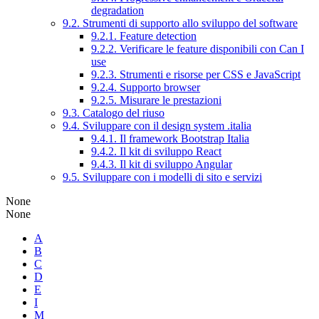
degradation
9.2. Strumenti di supporto allo sviluppo del software
9.2.1. Feature detection
9.2.2. Verificare le feature disponibili con Can I
use
9.2.3. Strumenti e risorse per CSS e JavaScript
9.2.4. Supporto browser
9.2.5. Misurare le prestazioni
9.3. Catalogo del riuso
9.4. Sviluppare con il design system .italia
9.4.1. Il framework Bootstrap Italia
9.4.2. Il kit di sviluppo React
9.4.3. Il kit di sviluppo Angular
9.5. Sviluppare con i modelli di sito e servizi
None
None
A
B
C
D
E
I
M