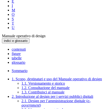
E
I
M
O
S
T
U
Manuale operativo di design
indici e glossario
contenuti
figure
tabelle
glossario
Sommario
1. Scopo, destinatari e uso del Manuale operativo di design
1.1. Versionamento e storico
1.2. Consultazione del manuale
1.3. Contribuisci al manuale
2. Introduzione al design per i servizi pubblici digitali
2.1. Design per l’amministrazione digitale (
e-
government
)