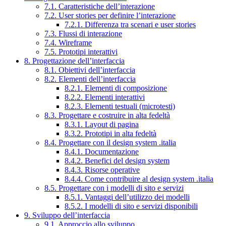
7.1. Caratteristiche dell’interazione
7.2. User stories per definire l’interazione
7.2.1. Differenza tra scenari e user stories
7.3. Flussi di interazione
7.4. Wireframe
7.5. Prototipi interattivi
8. Progettazione dell’interfaccia
8.1. Obiettivi dell’interfaccia
8.2. Elementi dell’interfaccia
8.2.1. Elementi di composizione
8.2.2. Elementi interattivi
8.2.3. Elementi testuali (microtesti)
8.3. Progettare e costruire in alta fedeltà
8.3.1. Layout di pagina
8.3.2. Prototipi in alta fedeltà
8.4. Progettare con il design system .italia
8.4.1. Documentazione
8.4.2. Benefici del design system
8.4.3. Risorse operative
8.4.4. Come contribuire al design system .italia
8.5. Progettare con i modelli di sito e servizi
8.5.1. Vantaggi dell’utilizzo dei modelli
8.5.2. I modelli di sito e servizi disponibili
9. Sviluppo dell’interfaccia
9.1. Approccio allo sviluppo