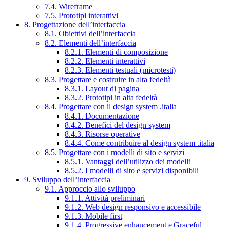
7.4. Wireframe
7.5. Prototipi interattivi
8. Progettazione dell’interfaccia
8.1. Obiettivi dell’interfaccia
8.2. Elementi dell’interfaccia
8.2.1. Elementi di composizione
8.2.2. Elementi interattivi
8.2.3. Elementi testuali (microtesti)
8.3. Progettare e costruire in alta fedeltà
8.3.1. Layout di pagina
8.3.2. Prototipi in alta fedeltà
8.4. Progettare con il design system .italia
8.4.1. Documentazione
8.4.2. Benefici del design system
8.4.3. Risorse operative
8.4.4. Come contribuire al design system .italia
8.5. Progettare con i modelli di sito e servizi
8.5.1. Vantaggi dell’utilizzo dei modelli
8.5.2. I modelli di sito e servizi disponibili
9. Sviluppo dell’interfaccia
9.1. Approccio allo sviluppo
9.1.1. Attività preliminari
9.1.2. Web design responsivo e accessibile
9.1.3. Mobile first
9.1.4. Progressive enhancement e Graceful