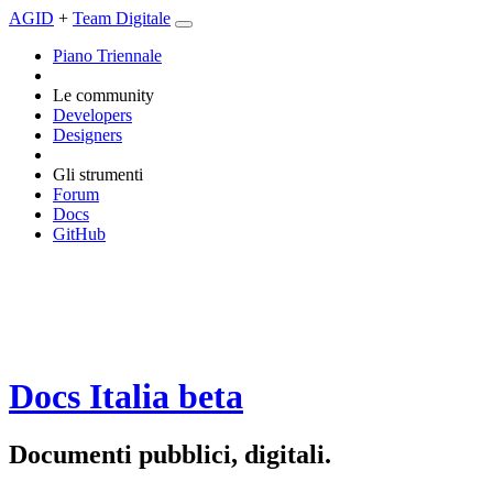
AGID
+
Team Digitale
Piano Triennale
Le community
Developers
Designers
Gli strumenti
Forum
Docs
GitHub
Docs Italia
beta
Documenti pubblici, digitali.