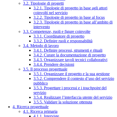
3.2. Tipologie di progetti
3.2.1. Tipologie di progetto in base agli attori
coinvolti nel servizio
3.2.2. Tipologie di progetto in base al focus
3.2.3. Tipologie di progetto in base all’ambito di
intervento
3.3. Competenze, ruoli e figure coinvolte
3.3.1. Coordinatore di progetto
3.3.2. Definire ruoli e responsabilità
3.4. Metodo di lavoro
3.4.1. Definire processi, strumenti e rituali
3.4.2. Curare la documentazione di progetto
3.4.3. Organizzare tavoli tecnici collaborativi
3.4.4. Prendere decisioni
3.5. Il processo progettuale
3.5.1. Organizzare il progetto e la sua gestione
3.5.2. Comprendere il contesto d’uso del servizio
pubblico
3.5.3. Progettare i processi e i
touchpoint
del
servizio
3.5.4. Realizzare l’interfaccia utente del servizio
3.5.5. Validare la soluzione ottenuta
4. Ricerca progettuale
4.1. Ricerca primaria
4.1.1. Interviste