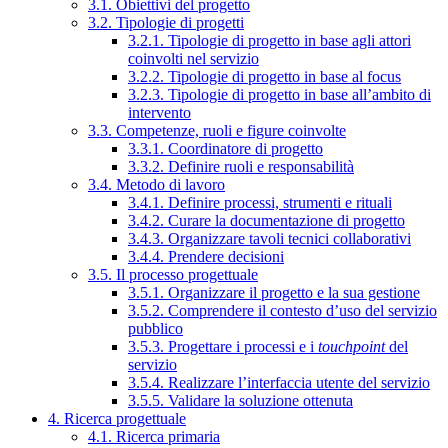
3.1. Obiettivi del progetto
3.2. Tipologie di progetti
3.2.1. Tipologie di progetto in base agli attori
coinvolti nel servizio
3.2.2. Tipologie di progetto in base al focus
3.2.3. Tipologie di progetto in base all’ambito di
intervento
3.3. Competenze, ruoli e figure coinvolte
3.3.1. Coordinatore di progetto
3.3.2. Definire ruoli e responsabilità
3.4. Metodo di lavoro
3.4.1. Definire processi, strumenti e rituali
3.4.2. Curare la documentazione di progetto
3.4.3. Organizzare tavoli tecnici collaborativi
3.4.4. Prendere decisioni
3.5. Il processo progettuale
3.5.1. Organizzare il progetto e la sua gestione
3.5.2. Comprendere il contesto d’uso del servizio
pubblico
3.5.3. Progettare i processi e i
touchpoint
del
servizio
3.5.4. Realizzare l’interfaccia utente del servizio
3.5.5. Validare la soluzione ottenuta
4. Ricerca progettuale
4.1. Ricerca primaria