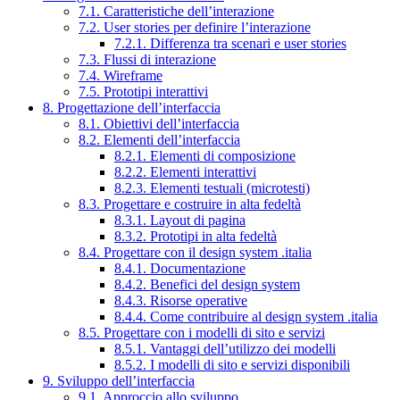
7.1. Caratteristiche dell’interazione
7.2. User stories per definire l’interazione
7.2.1. Differenza tra scenari e user stories
7.3. Flussi di interazione
7.4. Wireframe
7.5. Prototipi interattivi
8. Progettazione dell’interfaccia
8.1. Obiettivi dell’interfaccia
8.2. Elementi dell’interfaccia
8.2.1. Elementi di composizione
8.2.2. Elementi interattivi
8.2.3. Elementi testuali (microtesti)
8.3. Progettare e costruire in alta fedeltà
8.3.1. Layout di pagina
8.3.2. Prototipi in alta fedeltà
8.4. Progettare con il design system .italia
8.4.1. Documentazione
8.4.2. Benefici del design system
8.4.3. Risorse operative
8.4.4. Come contribuire al design system .italia
8.5. Progettare con i modelli di sito e servizi
8.5.1. Vantaggi dell’utilizzo dei modelli
8.5.2. I modelli di sito e servizi disponibili
9. Sviluppo dell’interfaccia
9.1. Approccio allo sviluppo