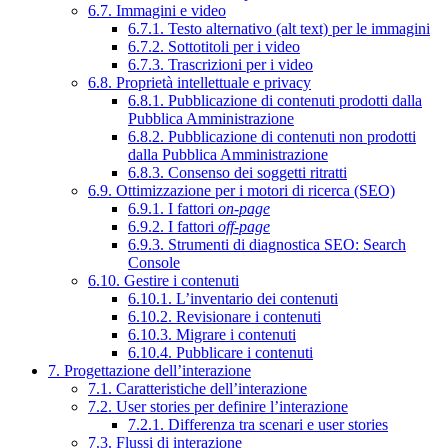
6.7. Immagini e video
6.7.1. Testo alternativo (alt text) per le immagini
6.7.2. Sottotitoli per i video
6.7.3. Trascrizioni per i video
6.8. Proprietà intellettuale e privacy
6.8.1. Pubblicazione di contenuti prodotti dalla
Pubblica Amministrazione
6.8.2. Pubblicazione di contenuti non prodotti
dalla Pubblica Amministrazione
6.8.3. Consenso dei soggetti ritratti
6.9. Ottimizzazione per i motori di ricerca (SEO)
6.9.1. I fattori
on-page
6.9.2. I fattori
off-page
6.9.3. Strumenti di diagnostica SEO: Search
Console
6.10. Gestire i contenuti
6.10.1. L’inventario dei contenuti
6.10.2. Revisionare i contenuti
6.10.3. Migrare i contenuti
6.10.4. Pubblicare i contenuti
7. Progettazione dell’interazione
7.1. Caratteristiche dell’interazione
7.2. User stories per definire l’interazione
7.2.1. Differenza tra scenari e user stories
7.3. Flussi di interazione