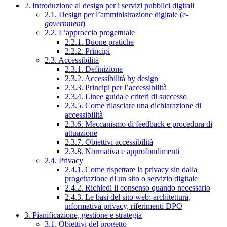
2. Introduzione al design per i servizi pubblici digitali
2.1. Design per l’amministrazione digitale (
e-
government
)
2.2. L’approccio progettuale
2.2.1. Buone pratiche
2.2.2. Principi
2.3. Accessibilità
2.3.1. Definizione
2.3.2. Accessibilità by design
2.3.3. Principi per l’accessibilità
2.3.4. Linee guida e criteri di successo
2.3.5. Come rilasciare una dichiarazione di
accessibilità
2.3.6. Meccanismo di feedback e procedura di
attuazione
2.3.7. Obiettivi accessibilità
2.3.8. Normativa e approfondimenti
2.4. Privacy
2.4.1. Come rispettare la privacy sin dalla
progettazione di un sito o servizio digitale
2.4.2. Richiedi il consenso quando necessario
2.4.3. Le basi del sito web: architettura,
informativa privacy, riferimenti DPO
3. Pianificazione, gestione e strategia
3.1. Obiettivi del progetto