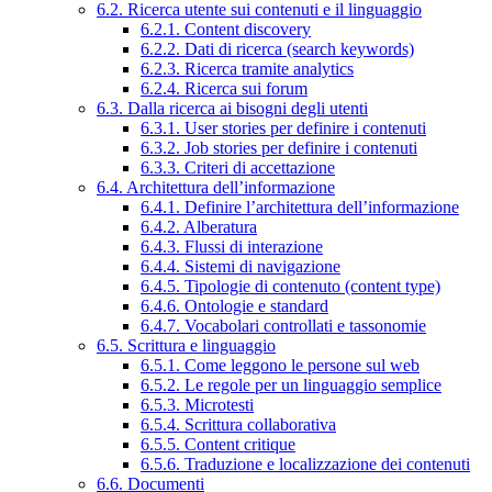
6.2. Ricerca utente sui contenuti e il linguaggio
6.2.1. Content discovery
6.2.2. Dati di ricerca (search keywords)
6.2.3. Ricerca tramite analytics
6.2.4. Ricerca sui forum
6.3. Dalla ricerca ai bisogni degli utenti
6.3.1. User stories per definire i contenuti
6.3.2. Job stories per definire i contenuti
6.3.3. Criteri di accettazione
6.4. Architettura dell’informazione
6.4.1. Definire l’architettura dell’informazione
6.4.2. Alberatura
6.4.3. Flussi di interazione
6.4.4. Sistemi di navigazione
6.4.5. Tipologie di contenuto (content type)
6.4.6. Ontologie e standard
6.4.7. Vocabolari controllati e tassonomie
6.5. Scrittura e linguaggio
6.5.1. Come leggono le persone sul web
6.5.2. Le regole per un linguaggio semplice
6.5.3. Microtesti
6.5.4. Scrittura collaborativa
6.5.5. Content critique
6.5.6. Traduzione e localizzazione dei contenuti
6.6. Documenti