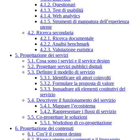
4.1.2. Questionari
4.1.3. Test di usabilità
4.1.4. Web analytics
4.1.5. Strumenti di mappatura dell’esperienza
utente
4.2. Ricerca secondaria
4.2.1. Ricerca documentale
4.2.2. Analisi benchmark
4.2.3. Valutazione euristica
5. Progettazione dei servizi
5.1. Cosa sono i servizi e il service design
5.2. Progettare servizi pubblici digitali
5.3. Definire il modello di servizio
5.3.1. Identificare gli attori coinvolti
5.3.2. Formulare la proposta di valore
5.3.3. Inquadrare gli elementi costitutivi del
servizio
5.4. Descrivere il funzionamento del servizio
5.4.1. Mappare l’ecosistema
5.4.2. Rappresentare i flussi di servizio
5.5. Co-progettare le soluzioni
5.5.1. Workshop di co-progettazione
6. Progettazione dei contenuti
6.1. Cos’è il content design
6.2. Ricerca utente sui contenuti e il linguaggio