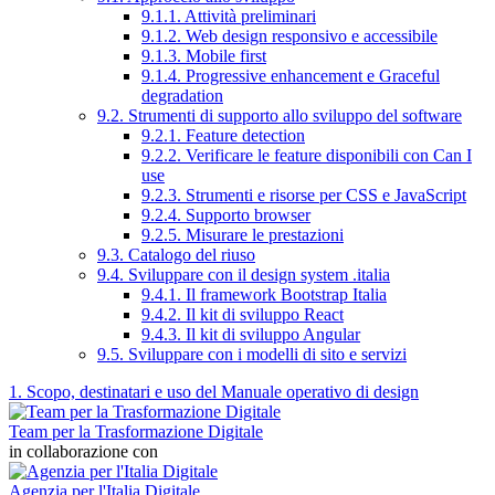
9.1.1. Attività preliminari
9.1.2. Web design responsivo e accessibile
9.1.3. Mobile first
9.1.4. Progressive enhancement e Graceful
degradation
9.2. Strumenti di supporto allo sviluppo del software
9.2.1. Feature detection
9.2.2. Verificare le feature disponibili con Can I
use
9.2.3. Strumenti e risorse per CSS e JavaScript
9.2.4. Supporto browser
9.2.5. Misurare le prestazioni
9.3. Catalogo del riuso
9.4. Sviluppare con il design system .italia
9.4.1. Il framework Bootstrap Italia
9.4.2. Il kit di sviluppo React
9.4.3. Il kit di sviluppo Angular
9.5. Sviluppare con i modelli di sito e servizi
1. Scopo, destinatari e uso del Manuale operativo di design
Team per la Trasformazione Digitale
in collaborazione con
Agenzia per l'Italia Digitale