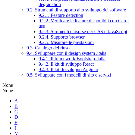
degradation
9.2. Strumenti di supporto allo sviluppo del software
9.2.1. Feature detection
9.2.2. Verificare le feature disponibili con Can I
use
9.2.3. Strumenti e risorse per CSS e JavaScript
9.2.4. Supporto browser
9.2.5. Misurare le prestazioni
9.3. Catalogo del riuso
9.4. Sviluppare con il design system .italia
9.4.1. Il framework Bootstrap Italia
9.4.2. Il kit di sviluppo React
9.4.3. Il kit di sviluppo Angular
9.5. Sviluppare con i modelli di sito e servizi
None
None
A
B
C
D
E
I
M