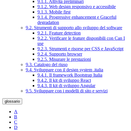
9.1.1. Attività preliminari
9.1.2. Web design responsivo e accessibile
9.1.3. Mobile first
9.1.4. Progressive enhancement e Graceful
degradation
9.2. Strumenti di supporto allo sviluppo del software
9.2.1. Feature detection
9.2.2. Verificare le feature disponibili con Can I
use
9.2.3. Strumenti e risorse per CSS e JavaScript
9.2.4. Supporto browser
9.2.5. Misurare le prestazioni
9.3. Catalogo del riuso
9.4. Sviluppare con il design system .italia
9.4.1. Il framework Bootstrap Italia
9.4.2. Il kit di sviluppo React
9.4.3. Il kit di sviluppo Angular
9.5. Sviluppare con i modelli di sito e servizi
glossario
A
B
C
D