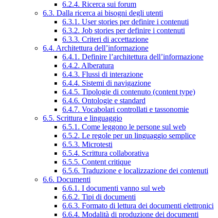
6.2.4. Ricerca sui forum
6.3. Dalla ricerca ai bisogni degli utenti
6.3.1. User stories per definire i contenuti
6.3.2. Job stories per definire i contenuti
6.3.3. Criteri di accettazione
6.4. Architettura dell’informazione
6.4.1. Definire l’architettura dell’informazione
6.4.2. Alberatura
6.4.3. Flussi di interazione
6.4.4. Sistemi di navigazione
6.4.5. Tipologie di contenuto (content type)
6.4.6. Ontologie e standard
6.4.7. Vocabolari controllati e tassonomie
6.5. Scrittura e linguaggio
6.5.1. Come leggono le persone sul web
6.5.2. Le regole per un linguaggio semplice
6.5.3. Microtesti
6.5.4. Scrittura collaborativa
6.5.5. Content critique
6.5.6. Traduzione e localizzazione dei contenuti
6.6. Documenti
6.6.1. I documenti vanno sul web
6.6.2. Tipi di documenti
6.6.3. Formato di lettura dei documenti elettronici
6.6.4. Modalità di produzione dei documenti