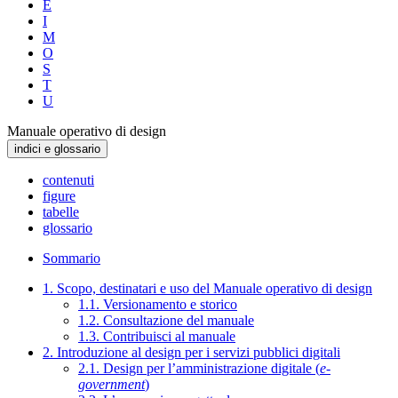
E
I
M
O
S
T
U
Manuale operativo di design
indici e glossario
contenuti
figure
tabelle
glossario
Sommario
1. Scopo, destinatari e uso del Manuale operativo di design
1.1. Versionamento e storico
1.2. Consultazione del manuale
1.3. Contribuisci al manuale
2. Introduzione al design per i servizi pubblici digitali
2.1. Design per l’amministrazione digitale (
e-
government
)