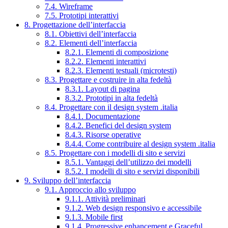
7.4. Wireframe
7.5. Prototipi interattivi
8. Progettazione dell’interfaccia
8.1. Obiettivi dell’interfaccia
8.2. Elementi dell’interfaccia
8.2.1. Elementi di composizione
8.2.2. Elementi interattivi
8.2.3. Elementi testuali (microtesti)
8.3. Progettare e costruire in alta fedeltà
8.3.1. Layout di pagina
8.3.2. Prototipi in alta fedeltà
8.4. Progettare con il design system .italia
8.4.1. Documentazione
8.4.2. Benefici del design system
8.4.3. Risorse operative
8.4.4. Come contribuire al design system .italia
8.5. Progettare con i modelli di sito e servizi
8.5.1. Vantaggi dell’utilizzo dei modelli
8.5.2. I modelli di sito e servizi disponibili
9. Sviluppo dell’interfaccia
9.1. Approccio allo sviluppo
9.1.1. Attività preliminari
9.1.2. Web design responsivo e accessibile
9.1.3. Mobile first
9.1.4. Progressive enhancement e Graceful