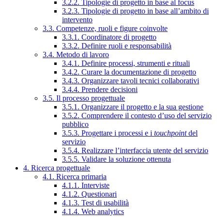
3.2.2. Tipologie di progetto in base al focus
3.2.3. Tipologie di progetto in base all’ambito di
intervento
3.3. Competenze, ruoli e figure coinvolte
3.3.1. Coordinatore di progetto
3.3.2. Definire ruoli e responsabilità
3.4. Metodo di lavoro
3.4.1. Definire processi, strumenti e rituali
3.4.2. Curare la documentazione di progetto
3.4.3. Organizzare tavoli tecnici collaborativi
3.4.4. Prendere decisioni
3.5. Il processo progettuale
3.5.1. Organizzare il progetto e la sua gestione
3.5.2. Comprendere il contesto d’uso del servizio
pubblico
3.5.3. Progettare i processi e i
touchpoint
del
servizio
3.5.4. Realizzare l’interfaccia utente del servizio
3.5.5. Validare la soluzione ottenuta
4. Ricerca progettuale
4.1. Ricerca primaria
4.1.1. Interviste
4.1.2. Questionari
4.1.3. Test di usabilità
4.1.4. Web analytics