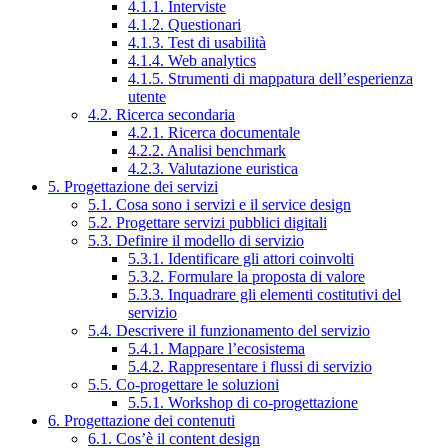
4.1.1. Interviste
4.1.2. Questionari
4.1.3. Test di usabilità
4.1.4. Web analytics
4.1.5. Strumenti di mappatura dell’esperienza
utente
4.2. Ricerca secondaria
4.2.1. Ricerca documentale
4.2.2. Analisi benchmark
4.2.3. Valutazione euristica
5. Progettazione dei servizi
5.1. Cosa sono i servizi e il service design
5.2. Progettare servizi pubblici digitali
5.3. Definire il modello di servizio
5.3.1. Identificare gli attori coinvolti
5.3.2. Formulare la proposta di valore
5.3.3. Inquadrare gli elementi costitutivi del
servizio
5.4. Descrivere il funzionamento del servizio
5.4.1. Mappare l’ecosistema
5.4.2. Rappresentare i flussi di servizio
5.5. Co-progettare le soluzioni
5.5.1. Workshop di co-progettazione
6. Progettazione dei contenuti
6.1. Cos’è il content design