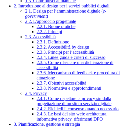
1.3. Contribuisci al manuale
2. Introduzione al design per i servizi pubblici digitali
2.1. Design per l’amministrazione digitale (
e-
government
)
2.2. L’approccio progettuale
2.2.1. Buone pratiche
2.2.2. Principi
2.3. Accessibilità
2.3.1. Definizione
2.3.2. Accessibilità by design
2.3.3. Principi per l’accessibilità
2.3.4. Linee guida e criteri di successo
2.3.5. Come rilasciare una dichiarazione di
accessibilità
2.3.6. Meccanismo di feedback e procedura di
attuazione
2.3.7. Obiettivi accessibilità
2.3.8. Normativa e approfondimenti
2.4. Privacy
2.4.1. Come rispettare la privacy sin dalla
progettazione di un sito o servizio digitale
2.4.2. Richiedi il consenso quando necessario
2.4.3. Le basi del sito web: architettura,
informativa privacy, riferimenti DPO
3. Pianificazione, gestione e strategia