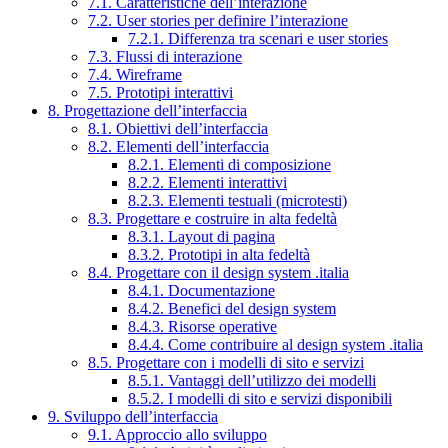
7.1. Caratteristiche dell’interazione
7.2. User stories per definire l’interazione
7.2.1. Differenza tra scenari e user stories
7.3. Flussi di interazione
7.4. Wireframe
7.5. Prototipi interattivi
8. Progettazione dell’interfaccia
8.1. Obiettivi dell’interfaccia
8.2. Elementi dell’interfaccia
8.2.1. Elementi di composizione
8.2.2. Elementi interattivi
8.2.3. Elementi testuali (microtesti)
8.3. Progettare e costruire in alta fedeltà
8.3.1. Layout di pagina
8.3.2. Prototipi in alta fedeltà
8.4. Progettare con il design system .italia
8.4.1. Documentazione
8.4.2. Benefici del design system
8.4.3. Risorse operative
8.4.4. Come contribuire al design system .italia
8.5. Progettare con i modelli di sito e servizi
8.5.1. Vantaggi dell’utilizzo dei modelli
8.5.2. I modelli di sito e servizi disponibili
9. Sviluppo dell’interfaccia
9.1. Approccio allo sviluppo