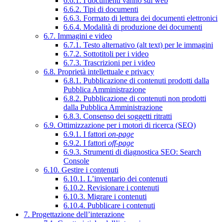
6.6.1. I documenti vanno sul web
6.6.2. Tipi di documenti
6.6.3. Formato di lettura dei documenti elettronici
6.6.4. Modalità di produzione dei documenti
6.7. Immagini e video
6.7.1. Testo alternativo (alt text) per le immagini
6.7.2. Sottotitoli per i video
6.7.3. Trascrizioni per i video
6.8. Proprietà intellettuale e privacy
6.8.1. Pubblicazione di contenuti prodotti dalla
Pubblica Amministrazione
6.8.2. Pubblicazione di contenuti non prodotti
dalla Pubblica Amministrazione
6.8.3. Consenso dei soggetti ritratti
6.9. Ottimizzazione per i motori di ricerca (SEO)
6.9.1. I fattori
on-page
6.9.2. I fattori
off-page
6.9.3. Strumenti di diagnostica SEO: Search
Console
6.10. Gestire i contenuti
6.10.1. L’inventario dei contenuti
6.10.2. Revisionare i contenuti
6.10.3. Migrare i contenuti
6.10.4. Pubblicare i contenuti
7. Progettazione dell’interazione