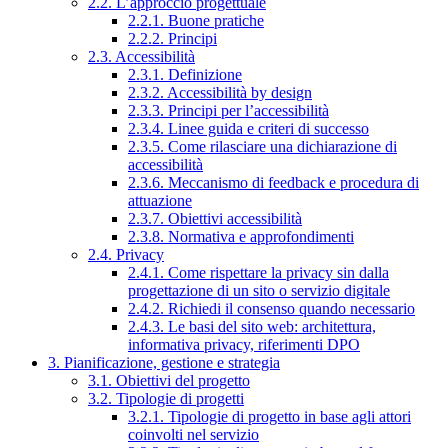
2.2. L’approccio progettuale
2.2.1. Buone pratiche
2.2.2. Principi
2.3. Accessibilità
2.3.1. Definizione
2.3.2. Accessibilità by design
2.3.3. Principi per l’accessibilità
2.3.4. Linee guida e criteri di successo
2.3.5. Come rilasciare una dichiarazione di
accessibilità
2.3.6. Meccanismo di feedback e procedura di
attuazione
2.3.7. Obiettivi accessibilità
2.3.8. Normativa e approfondimenti
2.4. Privacy
2.4.1. Come rispettare la privacy sin dalla
progettazione di un sito o servizio digitale
2.4.2. Richiedi il consenso quando necessario
2.4.3. Le basi del sito web: architettura,
informativa privacy, riferimenti DPO
3. Pianificazione, gestione e strategia
3.1. Obiettivi del progetto
3.2. Tipologie di progetti
3.2.1. Tipologie di progetto in base agli attori
coinvolti nel servizio