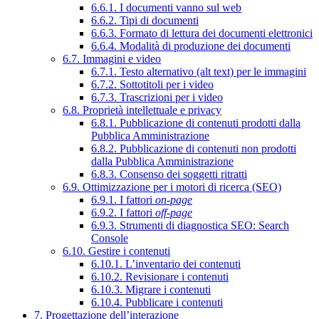
6.6.1. I documenti vanno sul web
6.6.2. Tipi di documenti
6.6.3. Formato di lettura dei documenti elettronici
6.6.4. Modalità di produzione dei documenti
6.7. Immagini e video
6.7.1. Testo alternativo (alt text) per le immagini
6.7.2. Sottotitoli per i video
6.7.3. Trascrizioni per i video
6.8. Proprietà intellettuale e privacy
6.8.1. Pubblicazione di contenuti prodotti dalla
Pubblica Amministrazione
6.8.2. Pubblicazione di contenuti non prodotti
dalla Pubblica Amministrazione
6.8.3. Consenso dei soggetti ritratti
6.9. Ottimizzazione per i motori di ricerca (SEO)
6.9.1. I fattori
on-page
6.9.2. I fattori
off-page
6.9.3. Strumenti di diagnostica SEO: Search
Console
6.10. Gestire i contenuti
6.10.1. L’inventario dei contenuti
6.10.2. Revisionare i contenuti
6.10.3. Migrare i contenuti
6.10.4. Pubblicare i contenuti
7. Progettazione dell’interazione