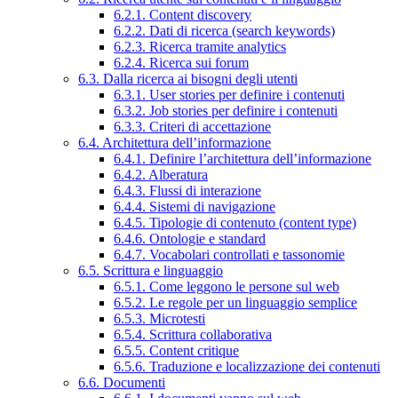
6.2.1. Content discovery
6.2.2. Dati di ricerca (search keywords)
6.2.3. Ricerca tramite analytics
6.2.4. Ricerca sui forum
6.3. Dalla ricerca ai bisogni degli utenti
6.3.1. User stories per definire i contenuti
6.3.2. Job stories per definire i contenuti
6.3.3. Criteri di accettazione
6.4. Architettura dell’informazione
6.4.1. Definire l’architettura dell’informazione
6.4.2. Alberatura
6.4.3. Flussi di interazione
6.4.4. Sistemi di navigazione
6.4.5. Tipologie di contenuto (content type)
6.4.6. Ontologie e standard
6.4.7. Vocabolari controllati e tassonomie
6.5. Scrittura e linguaggio
6.5.1. Come leggono le persone sul web
6.5.2. Le regole per un linguaggio semplice
6.5.3. Microtesti
6.5.4. Scrittura collaborativa
6.5.5. Content critique
6.5.6. Traduzione e localizzazione dei contenuti
6.6. Documenti