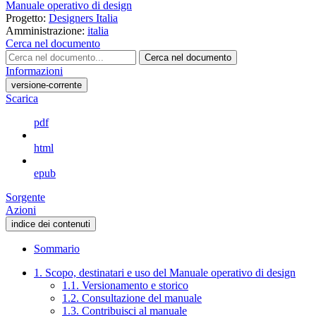
Manuale operativo di design
Progetto:
Designers Italia
Amministrazione:
italia
Cerca nel documento
Cerca nel documento
Informazioni
versione-corrente
Scarica
pdf
html
epub
Sorgente
Azioni
indice dei contenuti
Sommario
1. Scopo, destinatari e uso del Manuale operativo di design
1.1. Versionamento e storico
1.2. Consultazione del manuale
1.3. Contribuisci al manuale