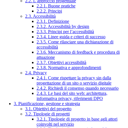
2.2. L’approccio progettuale
2.2.1. Buone pratiche
2.2.2. Principi
2.3. Accessibilità
2.3.1. Definizione
2.3.2. Accessibilità by design
2.3.3. Principi per l’accessibilità
2.3.4. Linee guida e criteri di successo
2.3.5. Come rilasciare una dichiarazione di
accessibilità
2.3.6. Meccanismo di feedback e procedura di
attuazione
2.3.7. Obiettivi accessibilità
2.3.8. Normativa e approfondimenti
2.4. Privacy
2.4.1. Come rispettare la privacy sin dalla
progettazione di un sito o servizio digitale
2.4.2. Richiedi il consenso quando necessario
2.4.3. Le basi del sito web: architettura,
informativa privacy, riferimenti DPO
3. Pianificazione, gestione e strategia
3.1. Obiettivi del progetto
3.2. Tipologie di progetti
3.2.1. Tipologie di progetto in base agli attori
coinvolti nel servizio