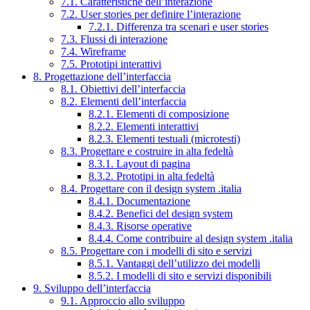
7.1. Caratteristiche dell’interazione
7.2. User stories per definire l’interazione
7.2.1. Differenza tra scenari e user stories
7.3. Flussi di interazione
7.4. Wireframe
7.5. Prototipi interattivi
8. Progettazione dell’interfaccia
8.1. Obiettivi dell’interfaccia
8.2. Elementi dell’interfaccia
8.2.1. Elementi di composizione
8.2.2. Elementi interattivi
8.2.3. Elementi testuali (microtesti)
8.3. Progettare e costruire in alta fedeltà
8.3.1. Layout di pagina
8.3.2. Prototipi in alta fedeltà
8.4. Progettare con il design system .italia
8.4.1. Documentazione
8.4.2. Benefici del design system
8.4.3. Risorse operative
8.4.4. Come contribuire al design system .italia
8.5. Progettare con i modelli di sito e servizi
8.5.1. Vantaggi dell’utilizzo dei modelli
8.5.2. I modelli di sito e servizi disponibili
9. Sviluppo dell’interfaccia
9.1. Approccio allo sviluppo