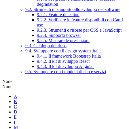
degradation
9.2. Strumenti di supporto allo sviluppo del software
9.2.1. Feature detection
9.2.2. Verificare le feature disponibili con Can I
use
9.2.3. Strumenti e risorse per CSS e JavaScript
9.2.4. Supporto browser
9.2.5. Misurare le prestazioni
9.3. Catalogo del riuso
9.4. Sviluppare con il design system .italia
9.4.1. Il framework Bootstrap Italia
9.4.2. Il kit di sviluppo React
9.4.3. Il kit di sviluppo Angular
9.5. Sviluppare con i modelli di sito e servizi
None
None
A
B
C
D
E
I
M