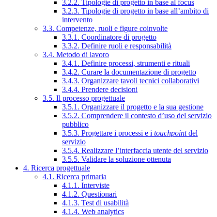
3.2.2. Tipologie di progetto in base al focus
3.2.3. Tipologie di progetto in base all’ambito di
intervento
3.3. Competenze, ruoli e figure coinvolte
3.3.1. Coordinatore di progetto
3.3.2. Definire ruoli e responsabilità
3.4. Metodo di lavoro
3.4.1. Definire processi, strumenti e rituali
3.4.2. Curare la documentazione di progetto
3.4.3. Organizzare tavoli tecnici collaborativi
3.4.4. Prendere decisioni
3.5. Il processo progettuale
3.5.1. Organizzare il progetto e la sua gestione
3.5.2. Comprendere il contesto d’uso del servizio
pubblico
3.5.3. Progettare i processi e i
touchpoint
del
servizio
3.5.4. Realizzare l’interfaccia utente del servizio
3.5.5. Validare la soluzione ottenuta
4. Ricerca progettuale
4.1. Ricerca primaria
4.1.1. Interviste
4.1.2. Questionari
4.1.3. Test di usabilità
4.1.4. Web analytics