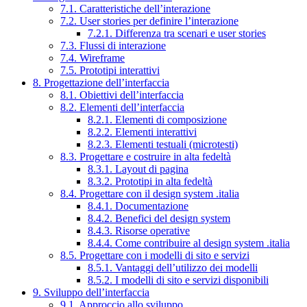
7.1. Caratteristiche dell’interazione
7.2. User stories per definire l’interazione
7.2.1. Differenza tra scenari e user stories
7.3. Flussi di interazione
7.4. Wireframe
7.5. Prototipi interattivi
8. Progettazione dell’interfaccia
8.1. Obiettivi dell’interfaccia
8.2. Elementi dell’interfaccia
8.2.1. Elementi di composizione
8.2.2. Elementi interattivi
8.2.3. Elementi testuali (microtesti)
8.3. Progettare e costruire in alta fedeltà
8.3.1. Layout di pagina
8.3.2. Prototipi in alta fedeltà
8.4. Progettare con il design system .italia
8.4.1. Documentazione
8.4.2. Benefici del design system
8.4.3. Risorse operative
8.4.4. Come contribuire al design system .italia
8.5. Progettare con i modelli di sito e servizi
8.5.1. Vantaggi dell’utilizzo dei modelli
8.5.2. I modelli di sito e servizi disponibili
9. Sviluppo dell’interfaccia
9.1. Approccio allo sviluppo