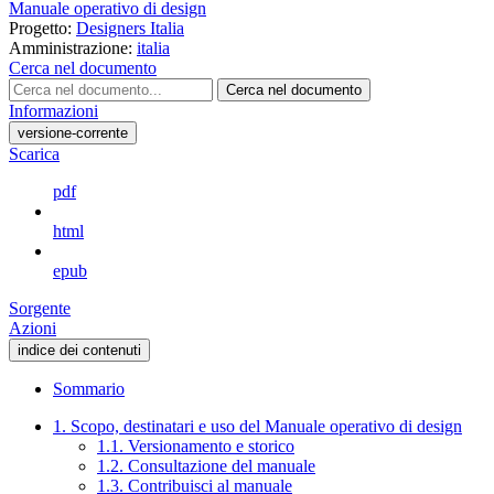
Manuale operativo di design
Progetto:
Designers Italia
Amministrazione:
italia
Cerca nel documento
Cerca nel documento
Informazioni
versione-corrente
Scarica
pdf
html
epub
Sorgente
Azioni
indice dei contenuti
Sommario
1. Scopo, destinatari e uso del Manuale operativo di design
1.1. Versionamento e storico
1.2. Consultazione del manuale
1.3. Contribuisci al manuale