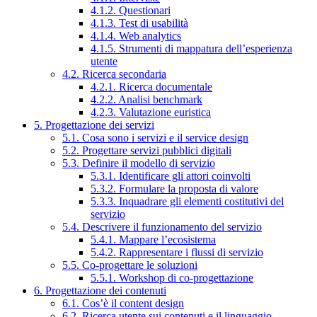
4.1.2. Questionari
4.1.3. Test di usabilità
4.1.4. Web analytics
4.1.5. Strumenti di mappatura dell’esperienza
utente
4.2. Ricerca secondaria
4.2.1. Ricerca documentale
4.2.2. Analisi benchmark
4.2.3. Valutazione euristica
5. Progettazione dei servizi
5.1. Cosa sono i servizi e il service design
5.2. Progettare servizi pubblici digitali
5.3. Definire il modello di servizio
5.3.1. Identificare gli attori coinvolti
5.3.2. Formulare la proposta di valore
5.3.3. Inquadrare gli elementi costitutivi del
servizio
5.4. Descrivere il funzionamento del servizio
5.4.1. Mappare l’ecosistema
5.4.2. Rappresentare i flussi di servizio
5.5. Co-progettare le soluzioni
5.5.1. Workshop di co-progettazione
6. Progettazione dei contenuti
6.1. Cos’è il content design
6.2. Ricerca utente sui contenuti e il linguaggio