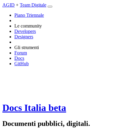
AGID
+
Team Digitale
Piano Triennale
Le community
Developers
Designers
Gli strumenti
Forum
Docs
GitHub
Docs Italia
beta
Documenti pubblici, digitali.