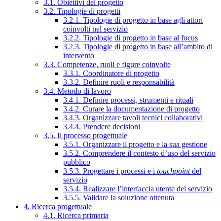
3.1. Obiettivi del progetto
3.2. Tipologie di progetti
3.2.1. Tipologie di progetto in base agli attori
coinvolti nel servizio
3.2.2. Tipologie di progetto in base al focus
3.2.3. Tipologie di progetto in base all’ambito di
intervento
3.3. Competenze, ruoli e figure coinvolte
3.3.1. Coordinatore di progetto
3.3.2. Definire ruoli e responsabilità
3.4. Metodo di lavoro
3.4.1. Definire processi, strumenti e rituali
3.4.2. Curare la documentazione di progetto
3.4.3. Organizzare tavoli tecnici collaborativi
3.4.4. Prendere decisioni
3.5. Il processo progettuale
3.5.1. Organizzare il progetto e la sua gestione
3.5.2. Comprendere il contesto d’uso del servizio
pubblico
3.5.3. Progettare i processi e i
touchpoint
del
servizio
3.5.4. Realizzare l’interfaccia utente del servizio
3.5.5. Validare la soluzione ottenuta
4. Ricerca progettuale
4.1. Ricerca primaria