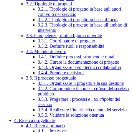
3.2. Tipologie di progetti
3.2.1. Tipologie di progetto in base agli attori
coinvolti nel servizio
3.2.2. Tipologie di progetto in base al focus
3.2.3. Tipologie di progetto in base all’ambito di
intervento
3.3. Competenze, ruoli e figure coinvolte
3.3.1. Coordinatore di progetto
3.3.2. Definire ruoli e responsabilità
3.4. Metodo di lavoro
3.4.1. Definire processi, strumenti e rituali
3.4.2. Curare la documentazione di progetto
3.4.3. Organizzare tavoli tecnici collaborativi
3.4.4. Prendere decisioni
3.5. Il processo progettuale
3.5.1. Organizzare il progetto e la sua gestione
3.5.2. Comprendere il contesto d’uso del servizio
pubblico
3.5.3. Progettare i processi e i
touchpoint
del
servizio
3.5.4. Realizzare l’interfaccia utente del servizio
3.5.5. Validare la soluzione ottenuta
4. Ricerca progettuale
4.1. Ricerca primaria
4.1.1. Interviste