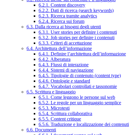
6.2.1. Content discovery
6.2.2. Dati di ricerca (search keywords)
6.2.3. Ricerca tramite analytics
6.2.4. Ricerca sui forum
6.3. Dalla ricerca ai bisogni degli utenti
6.3.1. User stories per definire i contenuti
6.3.2. Job stories per definire i contenuti
6.3.3. Criteri di accettazione
6.4. Architettura dell’informazione
6.4.1. Definire l’architettura dell’informazione
6.4.2. Alberatura
6.4.3. Flussi di interazione
6.4.4. Sistemi di navigazione
6.4.5. Tipologie di contenuto (content type)
6.4.6. Ontologie e standard
6.4.7. Vocabolari controllati e tassonomie
6.5. Scrittura e linguaggio
6.5.1. Come leggono le persone sul web
6.5.2. Le regole per un linguaggio semplice
6.5.3. Microtesti
6.5.4. Scrittura collaborativa
6.5.5. Content critique
6.5.6. Traduzione e localizzazione dei contenuti
6.6. Documenti