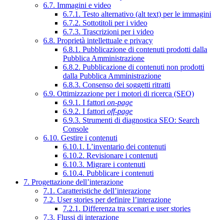
6.7. Immagini e video
6.7.1. Testo alternativo (alt text) per le immagini
6.7.2. Sottotitoli per i video
6.7.3. Trascrizioni per i video
6.8. Proprietà intellettuale e privacy
6.8.1. Pubblicazione di contenuti prodotti dalla
Pubblica Amministrazione
6.8.2. Pubblicazione di contenuti non prodotti
dalla Pubblica Amministrazione
6.8.3. Consenso dei soggetti ritratti
6.9. Ottimizzazione per i motori di ricerca (SEO)
6.9.1. I fattori
on-page
6.9.2. I fattori
off-page
6.9.3. Strumenti di diagnostica SEO: Search
Console
6.10. Gestire i contenuti
6.10.1. L’inventario dei contenuti
6.10.2. Revisionare i contenuti
6.10.3. Migrare i contenuti
6.10.4. Pubblicare i contenuti
7. Progettazione dell’interazione
7.1. Caratteristiche dell’interazione
7.2. User stories per definire l’interazione
7.2.1. Differenza tra scenari e user stories
7.3. Flussi di interazione