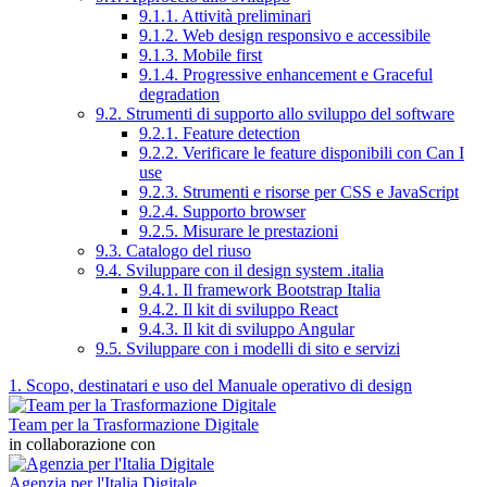
9.1.1. Attività preliminari
9.1.2. Web design responsivo e accessibile
9.1.3. Mobile first
9.1.4. Progressive enhancement e Graceful
degradation
9.2. Strumenti di supporto allo sviluppo del software
9.2.1. Feature detection
9.2.2. Verificare le feature disponibili con Can I
use
9.2.3. Strumenti e risorse per CSS e JavaScript
9.2.4. Supporto browser
9.2.5. Misurare le prestazioni
9.3. Catalogo del riuso
9.4. Sviluppare con il design system .italia
9.4.1. Il framework Bootstrap Italia
9.4.2. Il kit di sviluppo React
9.4.3. Il kit di sviluppo Angular
9.5. Sviluppare con i modelli di sito e servizi
1. Scopo, destinatari e uso del Manuale operativo di design
Team per la Trasformazione Digitale
in collaborazione con
Agenzia per l'Italia Digitale