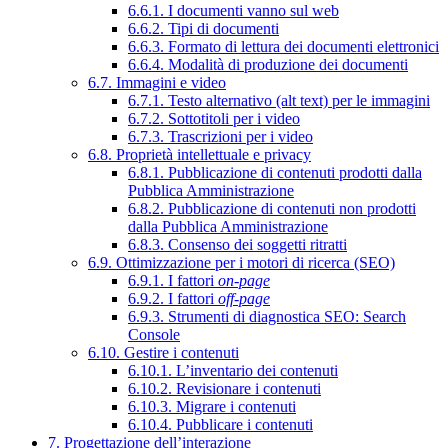
6.6.1. I documenti vanno sul web
6.6.2. Tipi di documenti
6.6.3. Formato di lettura dei documenti elettronici
6.6.4. Modalità di produzione dei documenti
6.7. Immagini e video
6.7.1. Testo alternativo (alt text) per le immagini
6.7.2. Sottotitoli per i video
6.7.3. Trascrizioni per i video
6.8. Proprietà intellettuale e privacy
6.8.1. Pubblicazione di contenuti prodotti dalla
Pubblica Amministrazione
6.8.2. Pubblicazione di contenuti non prodotti
dalla Pubblica Amministrazione
6.8.3. Consenso dei soggetti ritratti
6.9. Ottimizzazione per i motori di ricerca (SEO)
6.9.1. I fattori
on-page
6.9.2. I fattori
off-page
6.9.3. Strumenti di diagnostica SEO: Search
Console
6.10. Gestire i contenuti
6.10.1. L’inventario dei contenuti
6.10.2. Revisionare i contenuti
6.10.3. Migrare i contenuti
6.10.4. Pubblicare i contenuti
7. Progettazione dell’interazione