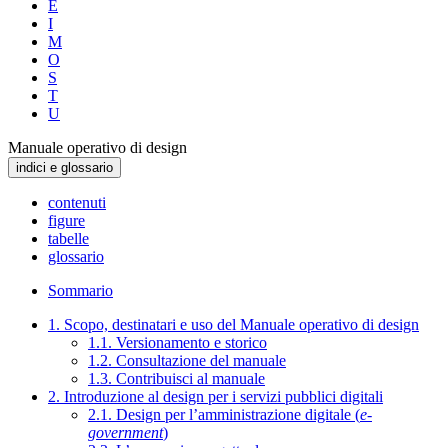
E
I
M
O
S
T
U
Manuale operativo di design
indici e glossario
contenuti
figure
tabelle
glossario
Sommario
1. Scopo, destinatari e uso del Manuale operativo di design
1.1. Versionamento e storico
1.2. Consultazione del manuale
1.3. Contribuisci al manuale
2. Introduzione al design per i servizi pubblici digitali
2.1. Design per l’amministrazione digitale (
e-
government
)