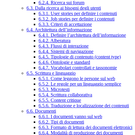
6.2.4. Ricerca sui forum
6.3. Dalla ricerca ai bisogni degli utenti
6.3.1. User stories per definire i contenuti
6.3.2. Job stories per definire i contenuti
6.3.3. Criteri di accettazione
6.4. Architettura dell’informazione
6.4.1. Definire l’architettura dell’informazione
6.4.2. Alberatura
6.4.3. Flussi di interazione
6.4.4. Sistemi di navigazione
6.4.5. Tipologie di contenuto (content type)
6.4.6. Ontologie e standard
6.4.7. Vocabolari controllati e tassonomie
6.5. Scrittura e linguaggio
6.5.1. Come leggono le persone sul web
6.5.2. Le regole per un linguaggio semplice
6.5.3. Microtesti
6.5.4. Scrittura collaborativa
6.5.5. Content critique
6.5.6. Traduzione e localizzazione dei contenuti
6.6. Documenti
6.6.1. I documenti vanno sul web
6.6.2. Tipi di documenti
6.6.3. Formato di lettura dei documenti elettronici
6.6.4. Modalità di produzione dei documenti