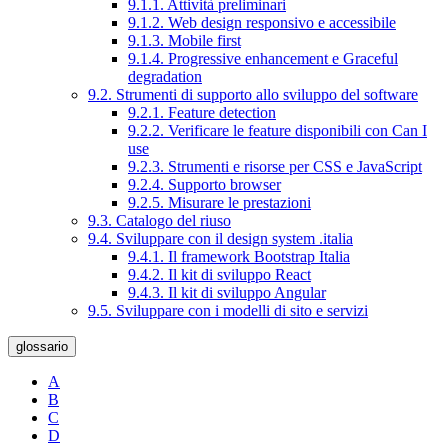
9.1.1. Attività preliminari
9.1.2. Web design responsivo e accessibile
9.1.3. Mobile first
9.1.4. Progressive enhancement e Graceful
degradation
9.2. Strumenti di supporto allo sviluppo del software
9.2.1. Feature detection
9.2.2. Verificare le feature disponibili con Can I
use
9.2.3. Strumenti e risorse per CSS e JavaScript
9.2.4. Supporto browser
9.2.5. Misurare le prestazioni
9.3. Catalogo del riuso
9.4. Sviluppare con il design system .italia
9.4.1. Il framework Bootstrap Italia
9.4.2. Il kit di sviluppo React
9.4.3. Il kit di sviluppo Angular
9.5. Sviluppare con i modelli di sito e servizi
glossario
A
B
C
D