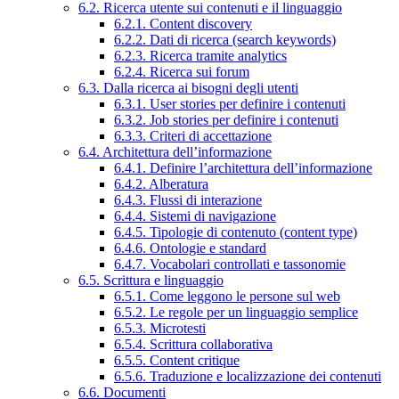
6.2. Ricerca utente sui contenuti e il linguaggio
6.2.1. Content discovery
6.2.2. Dati di ricerca (search keywords)
6.2.3. Ricerca tramite analytics
6.2.4. Ricerca sui forum
6.3. Dalla ricerca ai bisogni degli utenti
6.3.1. User stories per definire i contenuti
6.3.2. Job stories per definire i contenuti
6.3.3. Criteri di accettazione
6.4. Architettura dell’informazione
6.4.1. Definire l’architettura dell’informazione
6.4.2. Alberatura
6.4.3. Flussi di interazione
6.4.4. Sistemi di navigazione
6.4.5. Tipologie di contenuto (content type)
6.4.6. Ontologie e standard
6.4.7. Vocabolari controllati e tassonomie
6.5. Scrittura e linguaggio
6.5.1. Come leggono le persone sul web
6.5.2. Le regole per un linguaggio semplice
6.5.3. Microtesti
6.5.4. Scrittura collaborativa
6.5.5. Content critique
6.5.6. Traduzione e localizzazione dei contenuti
6.6. Documenti