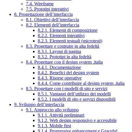
7.4. Wireframe
7.5. Prototipi interattivi
8. Progettazione dell’interfaccia
8.1. Obiettivi dell’interfaccia
8.2. Elementi dell’interfaccia
8.2.1. Elementi di composizione
8.2.2. Elementi interattivi
8.2.3. Elementi testuali (microtesti)
8.3. Progettare e costruire in alta fedeltà
8.3.1. Layout di pagina
8.3.2. Prototipi in alta fedeltà
8.4. Progettare con il design system .italia
8.4.1. Documentazione
8.4.2. Benefici del design system
8.4.3. Risorse operative
8.4.4. Come contribuire al design system .italia
8.5. Progettare con i modelli di sito e servizi
8.5.1. Vantaggi dell’utilizzo dei modelli
8.5.2. I modelli di sito e servizi disponibili
9. Sviluppo dell’interfaccia
9.1. Approccio allo sviluppo
9.1.1. Attività preliminari
9.1.2. Web design responsivo e accessibile
9.1.3. Mobile first
9.1.4. Progressive enhancement e Graceful