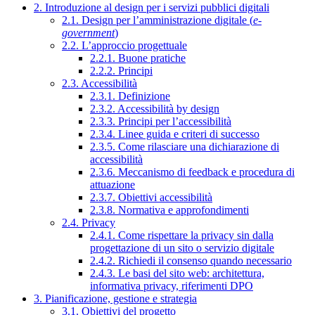
2. Introduzione al design per i servizi pubblici digitali
2.1. Design per l’amministrazione digitale (
e-
government
)
2.2. L’approccio progettuale
2.2.1. Buone pratiche
2.2.2. Principi
2.3. Accessibilità
2.3.1. Definizione
2.3.2. Accessibilità by design
2.3.3. Principi per l’accessibilità
2.3.4. Linee guida e criteri di successo
2.3.5. Come rilasciare una dichiarazione di
accessibilità
2.3.6. Meccanismo di feedback e procedura di
attuazione
2.3.7. Obiettivi accessibilità
2.3.8. Normativa e approfondimenti
2.4. Privacy
2.4.1. Come rispettare la privacy sin dalla
progettazione di un sito o servizio digitale
2.4.2. Richiedi il consenso quando necessario
2.4.3. Le basi del sito web: architettura,
informativa privacy, riferimenti DPO
3. Pianificazione, gestione e strategia
3.1. Obiettivi del progetto