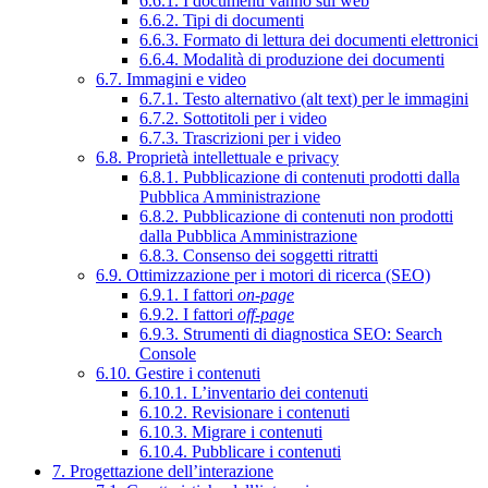
6.6.1. I documenti vanno sul web
6.6.2. Tipi di documenti
6.6.3. Formato di lettura dei documenti elettronici
6.6.4. Modalità di produzione dei documenti
6.7. Immagini e video
6.7.1. Testo alternativo (alt text) per le immagini
6.7.2. Sottotitoli per i video
6.7.3. Trascrizioni per i video
6.8. Proprietà intellettuale e privacy
6.8.1. Pubblicazione di contenuti prodotti dalla
Pubblica Amministrazione
6.8.2. Pubblicazione di contenuti non prodotti
dalla Pubblica Amministrazione
6.8.3. Consenso dei soggetti ritratti
6.9. Ottimizzazione per i motori di ricerca (SEO)
6.9.1. I fattori
on-page
6.9.2. I fattori
off-page
6.9.3. Strumenti di diagnostica SEO: Search
Console
6.10. Gestire i contenuti
6.10.1. L’inventario dei contenuti
6.10.2. Revisionare i contenuti
6.10.3. Migrare i contenuti
6.10.4. Pubblicare i contenuti
7. Progettazione dell’interazione