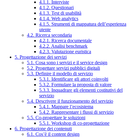
4.1.1. Interviste
4.1.2. Questionari
4.1.3. Test di usabilità
4.1.4. Web analytics
4.1.5. Strumenti di mappatura dell’esperienza
utente
4.2. Ricerca secondaria
4.2.1. Ricerca documentale
4.2.2. Analisi benchmark
4.2.3. Valutazione euristica
5. Progettazione dei servizi
5.1. Cosa sono i servizi e il service design
5.2. Progettare servizi pubblici digitali
5.3. Definire il modello di servizio
5.3.1. Identificare gli attori coinvolti
5.3.2. Formulare la proposta di valore
5.3.3. Inquadrare gli elementi costitutivi del
servizio
5.4. Descrivere il funzionamento del servizio
5.4.1. Mappare l’ecosistema
5.4.2. Rappresentare i flussi di servizio
5.5. Co-progettare le soluzioni
5.5.1. Workshop di co-progettazione
6. Progettazione dei contenuti
6.1. Cos’è il content design