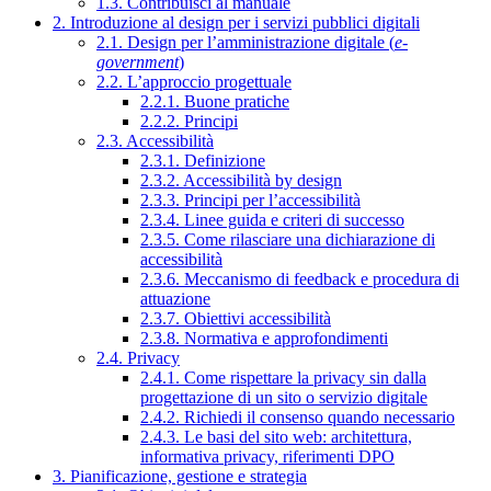
1.3. Contribuisci al manuale
2. Introduzione al design per i servizi pubblici digitali
2.1. Design per l’amministrazione digitale (
e-
government
)
2.2. L’approccio progettuale
2.2.1. Buone pratiche
2.2.2. Principi
2.3. Accessibilità
2.3.1. Definizione
2.3.2. Accessibilità by design
2.3.3. Principi per l’accessibilità
2.3.4. Linee guida e criteri di successo
2.3.5. Come rilasciare una dichiarazione di
accessibilità
2.3.6. Meccanismo di feedback e procedura di
attuazione
2.3.7. Obiettivi accessibilità
2.3.8. Normativa e approfondimenti
2.4. Privacy
2.4.1. Come rispettare la privacy sin dalla
progettazione di un sito o servizio digitale
2.4.2. Richiedi il consenso quando necessario
2.4.3. Le basi del sito web: architettura,
informativa privacy, riferimenti DPO
3. Pianificazione, gestione e strategia