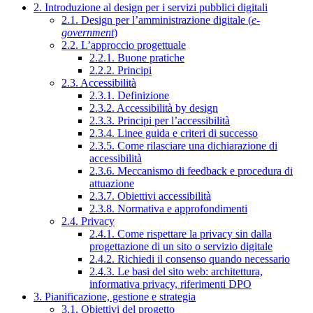
2. Introduzione al design per i servizi pubblici digitali
2.1. Design per l’amministrazione digitale (
e-
government
)
2.2. L’approccio progettuale
2.2.1. Buone pratiche
2.2.2. Principi
2.3. Accessibilità
2.3.1. Definizione
2.3.2. Accessibilità by design
2.3.3. Principi per l’accessibilità
2.3.4. Linee guida e criteri di successo
2.3.5. Come rilasciare una dichiarazione di
accessibilità
2.3.6. Meccanismo di feedback e procedura di
attuazione
2.3.7. Obiettivi accessibilità
2.3.8. Normativa e approfondimenti
2.4. Privacy
2.4.1. Come rispettare la privacy sin dalla
progettazione di un sito o servizio digitale
2.4.2. Richiedi il consenso quando necessario
2.4.3. Le basi del sito web: architettura,
informativa privacy, riferimenti DPO
3. Pianificazione, gestione e strategia
3.1. Obiettivi del progetto