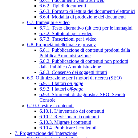
6.6.1. I documenti vanno sul web
6.6.2. Tipi di documenti
6.6.3. Formato di lettura dei documenti elettronici
6.6.4. Modalità di produzione dei documenti
6.7. Immagini e video
6.7.1. Testo alternativo (alt text) per le immagini
6.7.2. Sottotitoli per i video
6.7.3. Trascrizioni per i video
6.8. Proprietà intellettuale e privacy
6.8.1. Pubblicazione di contenuti prodotti dalla
Pubblica Amministrazione
6.8.2. Pubblicazione di contenuti non prodotti
dalla Pubblica Amministrazione
6.8.3. Consenso dei soggetti ritratti
6.9. Ottimizzazione per i motori di ricerca (SEO)
6.9.1. I fattori
on-page
6.9.2. I fattori
off-page
6.9.3. Strumenti di diagnostica SEO: Search
Console
6.10. Gestire i contenuti
6.10.1. L’inventario dei contenuti
6.10.2. Revisionare i contenuti
6.10.3. Migrare i contenuti
6.10.4. Pubblicare i contenuti
7. Progettazione dell’interazione