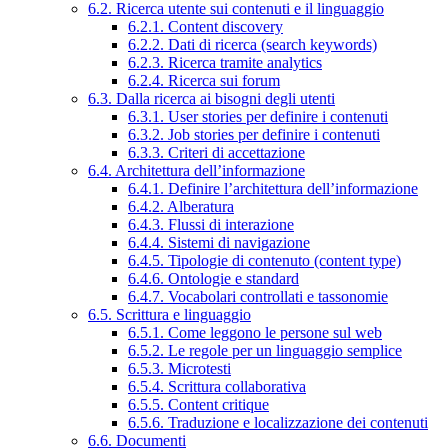
6.2. Ricerca utente sui contenuti e il linguaggio
6.2.1. Content discovery
6.2.2. Dati di ricerca (search keywords)
6.2.3. Ricerca tramite analytics
6.2.4. Ricerca sui forum
6.3. Dalla ricerca ai bisogni degli utenti
6.3.1. User stories per definire i contenuti
6.3.2. Job stories per definire i contenuti
6.3.3. Criteri di accettazione
6.4. Architettura dell’informazione
6.4.1. Definire l’architettura dell’informazione
6.4.2. Alberatura
6.4.3. Flussi di interazione
6.4.4. Sistemi di navigazione
6.4.5. Tipologie di contenuto (content type)
6.4.6. Ontologie e standard
6.4.7. Vocabolari controllati e tassonomie
6.5. Scrittura e linguaggio
6.5.1. Come leggono le persone sul web
6.5.2. Le regole per un linguaggio semplice
6.5.3. Microtesti
6.5.4. Scrittura collaborativa
6.5.5. Content critique
6.5.6. Traduzione e localizzazione dei contenuti
6.6. Documenti