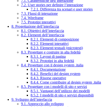
7.1. Caratteristiche dell’interazione
7.2. User stories per definire l’interazione
7.2.1. Differenza tra scenari e user stories
7.3. Flussi di interazione
7.4. Wireframe
7.5. Prototipi interattivi
8. Progettazione dell’interfaccia
8.1. Obiettivi dell’interfaccia
8.2. Elementi dell’interfaccia
8.2.1. Elementi di composizione
8.2.2. Elementi interattivi
8.2.3. Elementi testuali (microtesti)
8.3. Progettare e costruire in alta fedeltà
8.3.1. Layout di pagina
8.3.2. Prototipi in alta fedeltà
8.4. Progettare con il design system .italia
8.4.1. Documentazione
8.4.2. Benefici del design system
8.4.3. Risorse operative
8.4.4. Come contribuire al design system .italia
8.5. Progettare con i modelli di sito e servizi
8.5.1. Vantaggi dell’utilizzo dei modelli
8.5.2. I modelli di sito e servizi disponibili
9. Sviluppo dell’interfaccia
9.1. Approccio allo sviluppo