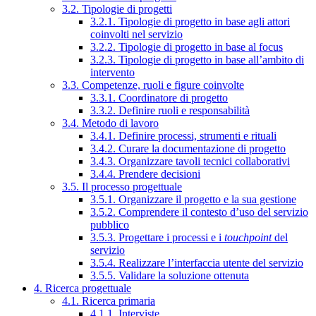
3.2. Tipologie di progetti
3.2.1. Tipologie di progetto in base agli attori
coinvolti nel servizio
3.2.2. Tipologie di progetto in base al focus
3.2.3. Tipologie di progetto in base all’ambito di
intervento
3.3. Competenze, ruoli e figure coinvolte
3.3.1. Coordinatore di progetto
3.3.2. Definire ruoli e responsabilità
3.4. Metodo di lavoro
3.4.1. Definire processi, strumenti e rituali
3.4.2. Curare la documentazione di progetto
3.4.3. Organizzare tavoli tecnici collaborativi
3.4.4. Prendere decisioni
3.5. Il processo progettuale
3.5.1. Organizzare il progetto e la sua gestione
3.5.2. Comprendere il contesto d’uso del servizio
pubblico
3.5.3. Progettare i processi e i
touchpoint
del
servizio
3.5.4. Realizzare l’interfaccia utente del servizio
3.5.5. Validare la soluzione ottenuta
4. Ricerca progettuale
4.1. Ricerca primaria
4.1.1. Interviste