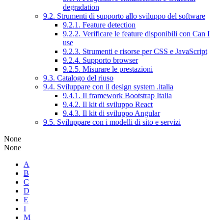
degradation
9.2. Strumenti di supporto allo sviluppo del software
9.2.1. Feature detection
9.2.2. Verificare le feature disponibili con Can I
use
9.2.3. Strumenti e risorse per CSS e JavaScript
9.2.4. Supporto browser
9.2.5. Misurare le prestazioni
9.3. Catalogo del riuso
9.4. Sviluppare con il design system .italia
9.4.1. Il framework Bootstrap Italia
9.4.2. Il kit di sviluppo React
9.4.3. Il kit di sviluppo Angular
9.5. Sviluppare con i modelli di sito e servizi
None
None
A
B
C
D
E
I
M