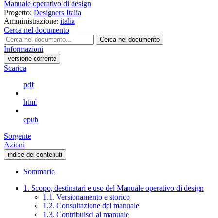
Manuale operativo di design
Progetto:
Designers Italia
Amministrazione:
italia
Cerca nel documento
Cerca nel documento
Informazioni
versione-corrente
Scarica
pdf
html
epub
Sorgente
Azioni
indice dei contenuti
Sommario
1. Scopo, destinatari e uso del Manuale operativo di design
1.1. Versionamento e storico
1.2. Consultazione del manuale
1.3. Contribuisci al manuale