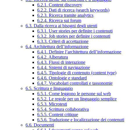
6.2.1. Content discovery
6.2.2. Dati di ricerca (search keywords)
6.2.3. Ricerca tramite analytics
6.2.4. Ricerca sui forum
6.3. Dalla ricerca ai bisogni degli utenti
6.3.1. User stories per definire i contenuti
6.3.2. Job stories per definire i contenuti
6.3.3. Criteri di accettazione
6.4. Architettura dell’informazione
6.4.1. Definire l’architettura dell’informazione
6.4.2. Alberatura
6.4.3. Flussi di interazione
6.4.4. Sistemi di navigazione
6.4.5. Tipologie di contenuto (content type)
6.4.6. Ontologie e standard
6.4.7. Vocabolari controllati e tassonomie
6.5. Scrittura e linguaggio
6.5.1. Come leggono le persone sul web
6.5.2. Le regole per un linguaggio semplice
6.5.3. Microtesti
6.5.4. Scrittura collaborativa
6.5.5. Content critique
6.5.6. Traduzione e localizzazione dei contenuti
6.6. Documenti