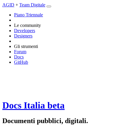
AGID
+
Team Digitale
Piano Triennale
Le community
Developers
Designers
Gli strumenti
Forum
Docs
GitHub
Docs Italia
beta
Documenti pubblici, digitali.