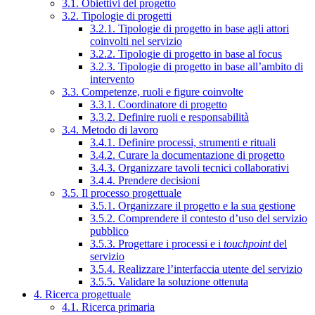
3.1. Obiettivi del progetto
3.2. Tipologie di progetti
3.2.1. Tipologie di progetto in base agli attori
coinvolti nel servizio
3.2.2. Tipologie di progetto in base al focus
3.2.3. Tipologie di progetto in base all’ambito di
intervento
3.3. Competenze, ruoli e figure coinvolte
3.3.1. Coordinatore di progetto
3.3.2. Definire ruoli e responsabilità
3.4. Metodo di lavoro
3.4.1. Definire processi, strumenti e rituali
3.4.2. Curare la documentazione di progetto
3.4.3. Organizzare tavoli tecnici collaborativi
3.4.4. Prendere decisioni
3.5. Il processo progettuale
3.5.1. Organizzare il progetto e la sua gestione
3.5.2. Comprendere il contesto d’uso del servizio
pubblico
3.5.3. Progettare i processi e i
touchpoint
del
servizio
3.5.4. Realizzare l’interfaccia utente del servizio
3.5.5. Validare la soluzione ottenuta
4. Ricerca progettuale
4.1. Ricerca primaria