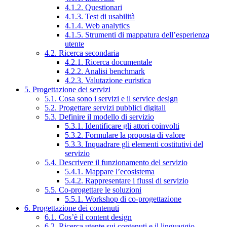
4.1.2. Questionari
4.1.3. Test di usabilità
4.1.4. Web analytics
4.1.5. Strumenti di mappatura dell’esperienza
utente
4.2. Ricerca secondaria
4.2.1. Ricerca documentale
4.2.2. Analisi benchmark
4.2.3. Valutazione euristica
5. Progettazione dei servizi
5.1. Cosa sono i servizi e il service design
5.2. Progettare servizi pubblici digitali
5.3. Definire il modello di servizio
5.3.1. Identificare gli attori coinvolti
5.3.2. Formulare la proposta di valore
5.3.3. Inquadrare gli elementi costitutivi del
servizio
5.4. Descrivere il funzionamento del servizio
5.4.1. Mappare l’ecosistema
5.4.2. Rappresentare i flussi di servizio
5.5. Co-progettare le soluzioni
5.5.1. Workshop di co-progettazione
6. Progettazione dei contenuti
6.1. Cos’è il content design
6.2. Ricerca utente sui contenuti e il linguaggio