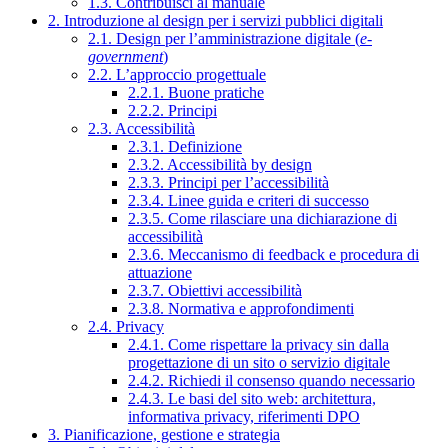
1.3. Contribuisci al manuale
2. Introduzione al design per i servizi pubblici digitali
2.1. Design per l’amministrazione digitale (
e-
government
)
2.2. L’approccio progettuale
2.2.1. Buone pratiche
2.2.2. Principi
2.3. Accessibilità
2.3.1. Definizione
2.3.2. Accessibilità by design
2.3.3. Principi per l’accessibilità
2.3.4. Linee guida e criteri di successo
2.3.5. Come rilasciare una dichiarazione di
accessibilità
2.3.6. Meccanismo di feedback e procedura di
attuazione
2.3.7. Obiettivi accessibilità
2.3.8. Normativa e approfondimenti
2.4. Privacy
2.4.1. Come rispettare la privacy sin dalla
progettazione di un sito o servizio digitale
2.4.2. Richiedi il consenso quando necessario
2.4.3. Le basi del sito web: architettura,
informativa privacy, riferimenti DPO
3. Pianificazione, gestione e strategia