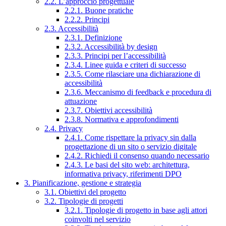
2.2. L’approccio progettuale
2.2.1. Buone pratiche
2.2.2. Principi
2.3. Accessibilità
2.3.1. Definizione
2.3.2. Accessibilità by design
2.3.3. Principi per l’accessibilità
2.3.4. Linee guida e criteri di successo
2.3.5. Come rilasciare una dichiarazione di
accessibilità
2.3.6. Meccanismo di feedback e procedura di
attuazione
2.3.7. Obiettivi accessibilità
2.3.8. Normativa e approfondimenti
2.4. Privacy
2.4.1. Come rispettare la privacy sin dalla
progettazione di un sito o servizio digitale
2.4.2. Richiedi il consenso quando necessario
2.4.3. Le basi del sito web: architettura,
informativa privacy, riferimenti DPO
3. Pianificazione, gestione e strategia
3.1. Obiettivi del progetto
3.2. Tipologie di progetti
3.2.1. Tipologie di progetto in base agli attori
coinvolti nel servizio