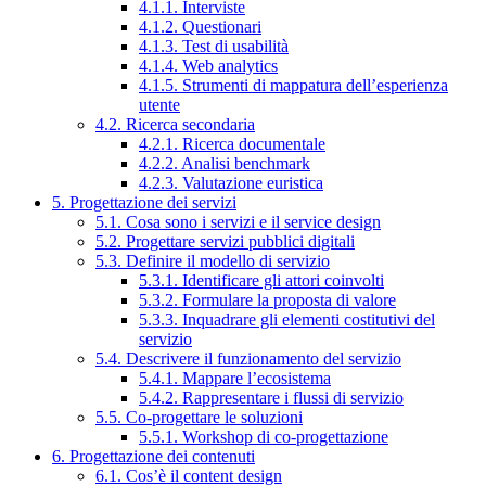
4.1.1. Interviste
4.1.2. Questionari
4.1.3. Test di usabilità
4.1.4. Web analytics
4.1.5. Strumenti di mappatura dell’esperienza
utente
4.2. Ricerca secondaria
4.2.1. Ricerca documentale
4.2.2. Analisi benchmark
4.2.3. Valutazione euristica
5. Progettazione dei servizi
5.1. Cosa sono i servizi e il service design
5.2. Progettare servizi pubblici digitali
5.3. Definire il modello di servizio
5.3.1. Identificare gli attori coinvolti
5.3.2. Formulare la proposta di valore
5.3.3. Inquadrare gli elementi costitutivi del
servizio
5.4. Descrivere il funzionamento del servizio
5.4.1. Mappare l’ecosistema
5.4.2. Rappresentare i flussi di servizio
5.5. Co-progettare le soluzioni
5.5.1. Workshop di co-progettazione
6. Progettazione dei contenuti
6.1. Cos’è il content design