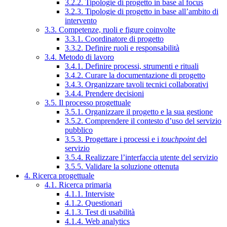
3.2.2. Tipologie di progetto in base al focus
3.2.3. Tipologie di progetto in base all’ambito di
intervento
3.3. Competenze, ruoli e figure coinvolte
3.3.1. Coordinatore di progetto
3.3.2. Definire ruoli e responsabilità
3.4. Metodo di lavoro
3.4.1. Definire processi, strumenti e rituali
3.4.2. Curare la documentazione di progetto
3.4.3. Organizzare tavoli tecnici collaborativi
3.4.4. Prendere decisioni
3.5. Il processo progettuale
3.5.1. Organizzare il progetto e la sua gestione
3.5.2. Comprendere il contesto d’uso del servizio
pubblico
3.5.3. Progettare i processi e i
touchpoint
del
servizio
3.5.4. Realizzare l’interfaccia utente del servizio
3.5.5. Validare la soluzione ottenuta
4. Ricerca progettuale
4.1. Ricerca primaria
4.1.1. Interviste
4.1.2. Questionari
4.1.3. Test di usabilità
4.1.4. Web analytics