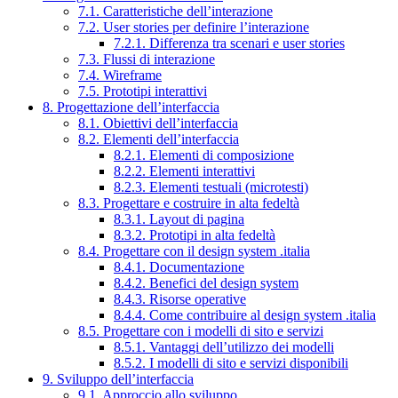
7.1. Caratteristiche dell’interazione
7.2. User stories per definire l’interazione
7.2.1. Differenza tra scenari e user stories
7.3. Flussi di interazione
7.4. Wireframe
7.5. Prototipi interattivi
8. Progettazione dell’interfaccia
8.1. Obiettivi dell’interfaccia
8.2. Elementi dell’interfaccia
8.2.1. Elementi di composizione
8.2.2. Elementi interattivi
8.2.3. Elementi testuali (microtesti)
8.3. Progettare e costruire in alta fedeltà
8.3.1. Layout di pagina
8.3.2. Prototipi in alta fedeltà
8.4. Progettare con il design system .italia
8.4.1. Documentazione
8.4.2. Benefici del design system
8.4.3. Risorse operative
8.4.4. Come contribuire al design system .italia
8.5. Progettare con i modelli di sito e servizi
8.5.1. Vantaggi dell’utilizzo dei modelli
8.5.2. I modelli di sito e servizi disponibili
9. Sviluppo dell’interfaccia
9.1. Approccio allo sviluppo