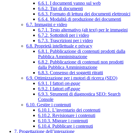
6.6.1. I documenti vanno sul web
6.6.2. Tipi di documenti
6.6.3. Formato di lettura dei documenti elettronici
6.6.4. Modalità di produzione dei documenti
6.7. Immagini e video
6.7.1. Testo alternativo (alt text) per le immagini
6.7.2. Sottotitoli per i video
6.7.3. Trascrizioni per i video
6.8. Proprietà intellettuale e privacy
6.8.1. Pubblicazione di contenuti prodotti dalla
Pubblica Amministrazione
6.8.2. Pubblicazione di contenuti non prodotti
dalla Pubblica Amministrazione
6.8.3. Consenso dei soggetti ritratti
6.9. Ottimizzazione per i motori di ricerca (SEO)
6.9.1. I fattori
on-page
6.9.2. I fattori
off-page
6.9.3. Strumenti di diagnostica SEO: Search
Console
6.10. Gestire i contenuti
6.10.1. L’inventario dei contenuti
6.10.2. Revisionare i contenuti
6.10.3. Migrare i contenuti
6.10.4. Pubblicare i contenuti
7. Progettazione dell’interazione