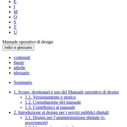
E
I
M
O
S
T
U
Manuale operativo di design
indici e glossario
contenuti
figure
tabelle
glossario
Sommario
1. Scopo, destinatari e uso del Manuale operativo di design
1.1. Versionamento e storico
1.2. Consultazione del manuale
1.3. Contribuisci al manuale
2. Introduzione al design per i servizi pubblici digitali
2.1. Design per l’amministrazione digitale (
e-
government
)