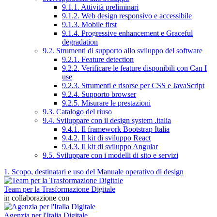
9.1.1. Attività preliminari
9.1.2. Web design responsivo e accessibile
9.1.3. Mobile first
9.1.4. Progressive enhancement e Graceful
degradation
9.2. Strumenti di supporto allo sviluppo del software
9.2.1. Feature detection
9.2.2. Verificare le feature disponibili con Can I
use
9.2.3. Strumenti e risorse per CSS e JavaScript
9.2.4. Supporto browser
9.2.5. Misurare le prestazioni
9.3. Catalogo del riuso
9.4. Sviluppare con il design system .italia
9.4.1. Il framework Bootstrap Italia
9.4.2. Il kit di sviluppo React
9.4.3. Il kit di sviluppo Angular
9.5. Sviluppare con i modelli di sito e servizi
1. Scopo, destinatari e uso del Manuale operativo di design
Team per la Trasformazione Digitale
in collaborazione con
Agenzia per l'Italia Digitale