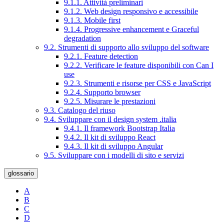
9.1.1. Attività preliminari
9.1.2. Web design responsivo e accessibile
9.1.3. Mobile first
9.1.4. Progressive enhancement e Graceful
degradation
9.2. Strumenti di supporto allo sviluppo del software
9.2.1. Feature detection
9.2.2. Verificare le feature disponibili con Can I
use
9.2.3. Strumenti e risorse per CSS e JavaScript
9.2.4. Supporto browser
9.2.5. Misurare le prestazioni
9.3. Catalogo del riuso
9.4. Sviluppare con il design system .italia
9.4.1. Il framework Bootstrap Italia
9.4.2. Il kit di sviluppo React
9.4.3. Il kit di sviluppo Angular
9.5. Sviluppare con i modelli di sito e servizi
glossario
A
B
C
D