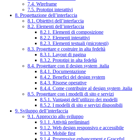
7.4. Wireframe
7.5. Prototipi interattivi
8. Progettazione dell’interfaccia
8.1. Obiettivi dell’interfaccia
8.2. Elementi dell’interfaccia
8.2.1. Elementi di composizione
8.2.2. Elementi interattivi
8.2.3. Elementi testuali (microtesti)
8.3. Progettare e costruire in alta fedeltà
8.3.1. Layout di pagina
8.3.2. Prototipi in alta fedeltà
8.4. Progettare con il design system .italia
8.4.1. Documentazione
8.4.2. Benefici del design system
8.4.3. Risorse operative
8.4.4. Come contribuire al design system .italia
8.5. Progettare con i modelli di sito e servizi
8.5.1. Vantaggi dell’utilizzo dei modelli
8.5.2. I modelli di sito e servizi disponibili
9. Sviluppo dell’interfaccia
9.1. Approccio allo sviluppo
9.1.1. Attività preliminari
9.1.2. Web design responsivo e accessibile
9.1.3. Mobile first
9.1.4. Progressive enhancement e Graceful