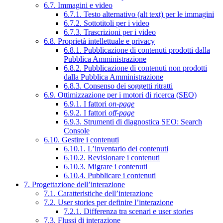
6.7. Immagini e video
6.7.1. Testo alternativo (alt text) per le immagini
6.7.2. Sottotitoli per i video
6.7.3. Trascrizioni per i video
6.8. Proprietà intellettuale e privacy
6.8.1. Pubblicazione di contenuti prodotti dalla
Pubblica Amministrazione
6.8.2. Pubblicazione di contenuti non prodotti
dalla Pubblica Amministrazione
6.8.3. Consenso dei soggetti ritratti
6.9. Ottimizzazione per i motori di ricerca (SEO)
6.9.1. I fattori
on-page
6.9.2. I fattori
off-page
6.9.3. Strumenti di diagnostica SEO: Search
Console
6.10. Gestire i contenuti
6.10.1. L’inventario dei contenuti
6.10.2. Revisionare i contenuti
6.10.3. Migrare i contenuti
6.10.4. Pubblicare i contenuti
7. Progettazione dell’interazione
7.1. Caratteristiche dell’interazione
7.2. User stories per definire l’interazione
7.2.1. Differenza tra scenari e user stories
7.3. Flussi di interazione