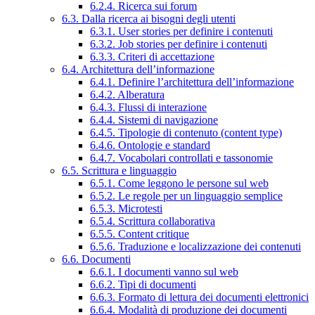
6.2.4. Ricerca sui forum
6.3. Dalla ricerca ai bisogni degli utenti
6.3.1. User stories per definire i contenuti
6.3.2. Job stories per definire i contenuti
6.3.3. Criteri di accettazione
6.4. Architettura dell’informazione
6.4.1. Definire l’architettura dell’informazione
6.4.2. Alberatura
6.4.3. Flussi di interazione
6.4.4. Sistemi di navigazione
6.4.5. Tipologie di contenuto (content type)
6.4.6. Ontologie e standard
6.4.7. Vocabolari controllati e tassonomie
6.5. Scrittura e linguaggio
6.5.1. Come leggono le persone sul web
6.5.2. Le regole per un linguaggio semplice
6.5.3. Microtesti
6.5.4. Scrittura collaborativa
6.5.5. Content critique
6.5.6. Traduzione e localizzazione dei contenuti
6.6. Documenti
6.6.1. I documenti vanno sul web
6.6.2. Tipi di documenti
6.6.3. Formato di lettura dei documenti elettronici
6.6.4. Modalità di produzione dei documenti