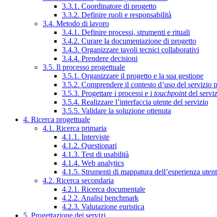
3.3.1. Coordinatore di progetto
3.3.2. Definire ruoli e responsabilità
3.4. Metodo di lavoro
3.4.1. Definire processi, strumenti e rituali
3.4.2. Curare la documentazione di progetto
3.4.3. Organizzare tavoli tecnici collaborativi
3.4.4. Prendere decisioni
3.5. Il processo progettuale
3.5.1. Organizzare il progetto e la sua gestione
3.5.2. Comprendere il contesto d’uso del servizio 
3.5.3. Progettare i processi e i
touchpoint
del servi
3.5.4. Realizzare l’interfaccia utente del servizio
3.5.5. Validare la soluzione ottenuta
4. Ricerca progettuale
4.1. Ricerca primaria
4.1.1. Interviste
4.1.2. Questionari
4.1.3. Test di usabilità
4.1.4. Web analytics
4.1.5. Strumenti di mappatura dell’esperienza uten
4.2. Ricerca secondaria
4.2.1. Ricerca documentale
4.2.2. Analisi benchmark
4.2.3. Valutazione euristica
5. Progettazione dei servizi