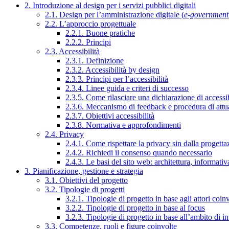
2. Introduzione al design per i servizi pubblici digitali
2.1. Design per l’amministrazione digitale (
e-government
2.2. L’approccio progettuale
2.2.1. Buone pratiche
2.2.2. Principi
2.3. Accessibilità
2.3.1. Definizione
2.3.2. Accessibilità by design
2.3.3. Principi per l’accessibilità
2.3.4. Linee guida e criteri di successo
2.3.5. Come rilasciare una dichiarazione di accessib
2.3.6. Meccanismo di feedback e procedura di attu
2.3.7. Obiettivi accessibilità
2.3.8. Normativa e approfondimenti
2.4. Privacy
2.4.1. Come rispettare la privacy sin dalla progettaz
2.4.2. Richiedi il consenso quando necessario
2.4.3. Le basi del sito web: architettura, informati
3. Pianificazione, gestione e strategia
3.1. Obiettivi del progetto
3.2. Tipologie di progetti
3.2.1. Tipologie di progetto in base agli attori coinv
3.2.2. Tipologie di progetto in base al focus
3.2.3. Tipologie di progetto in base all’ambito di i
3.3. Competenze, ruoli e figure coinvolte