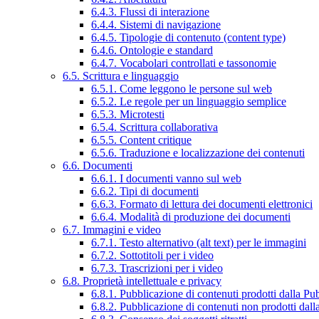
6.4.3. Flussi di interazione
6.4.4. Sistemi di navigazione
6.4.5. Tipologie di contenuto (content type)
6.4.6. Ontologie e standard
6.4.7. Vocabolari controllati e tassonomie
6.5. Scrittura e linguaggio
6.5.1. Come leggono le persone sul web
6.5.2. Le regole per un linguaggio semplice
6.5.3. Microtesti
6.5.4. Scrittura collaborativa
6.5.5. Content critique
6.5.6. Traduzione e localizzazione dei contenuti
6.6. Documenti
6.6.1. I documenti vanno sul web
6.6.2. Tipi di documenti
6.6.3. Formato di lettura dei documenti elettronici
6.6.4. Modalità di produzione dei documenti
6.7. Immagini e video
6.7.1. Testo alternativo (alt text) per le immagini
6.7.2. Sottotitoli per i video
6.7.3. Trascrizioni per i video
6.8. Proprietà intellettuale e privacy
6.8.1. Pubblicazione di contenuti prodotti dalla P
6.8.2. Pubblicazione di contenuti non prodotti dal