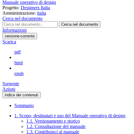
Manuale operativo di design
Progetto:
Designers Italia
Amministrazione:
italia
Cerca nel documento
Cerca nel documento
Informazioni
versione-corrente
Scarica
pdf
html
epub
Sorgente
Azioni
indice dei contenuti
Sommario
1. Scopo, destinatari e uso del Manuale operativo di design
1.1. Versionamento e storico
1.2. Consultazione del manuale
1.3. Contribuisci al manuale