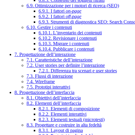
6.8.3. Consenso dei soggetti ritratti
6.9. Ottimizzazione per i motori di ricerca (SEO)
6.9.1. I fattori
on-page
6.9.2. I fattori
off-page
6.9.3. Strumenti di diagnostica SEO: Search Cons
6.10. Gestire i contenuti
6.10.1. L’inventario dei contenuti
6.10.2. Revisionare i contenuti
6.10.3. Migrare i contenuti
6.10.4. Pubblicare i contenuti
7. Progettazione dell’interazione
7.1. Caratteristiche dell’interazione
7.2. User stories per definire l’interazione
7.2.1. Differenza tra scenari e user stories
7.3. Flussi di interazione
7.4. Wireframe
7.5. Prototipi interattivi
8. Progettazione dell’interfaccia
8.1. Obiettivi dell’interfaccia
8.2. Elementi dell’interfaccia
8.2.1. Elementi di composizione
8.2.2. Elementi interattivi
8.2.3. Elementi testuali (microtesti)
8.3. Progettare e costruire in alta fedeltà
8.3.1. Layout di pagina