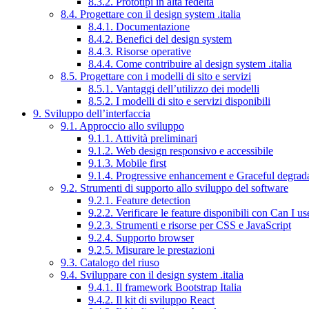
8.3.2. Prototipi in alta fedeltà
8.4. Progettare con il design system .italia
8.4.1. Documentazione
8.4.2. Benefici del design system
8.4.3. Risorse operative
8.4.4. Come contribuire al design system .italia
8.5. Progettare con i modelli di sito e servizi
8.5.1. Vantaggi dell’utilizzo dei modelli
8.5.2. I modelli di sito e servizi disponibili
9. Sviluppo dell’interfaccia
9.1. Approccio allo sviluppo
9.1.1. Attività preliminari
9.1.2. Web design responsivo e accessibile
9.1.3. Mobile first
9.1.4. Progressive enhancement e Graceful degrad
9.2. Strumenti di supporto allo sviluppo del software
9.2.1. Feature detection
9.2.2. Verificare le feature disponibili con Can I us
9.2.3. Strumenti e risorse per CSS e JavaScript
9.2.4. Supporto browser
9.2.5. Misurare le prestazioni
9.3. Catalogo del riuso
9.4. Sviluppare con il design system .italia
9.4.1. Il framework Bootstrap Italia
9.4.2. Il kit di sviluppo React