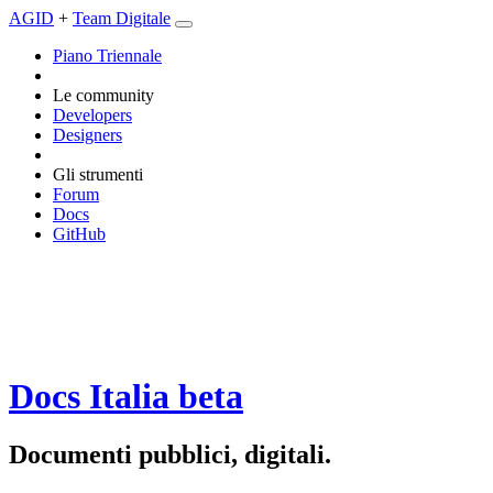
AGID
+
Team Digitale
Piano Triennale
Le community
Developers
Designers
Gli strumenti
Forum
Docs
GitHub
Docs Italia
beta
Documenti pubblici, digitali.