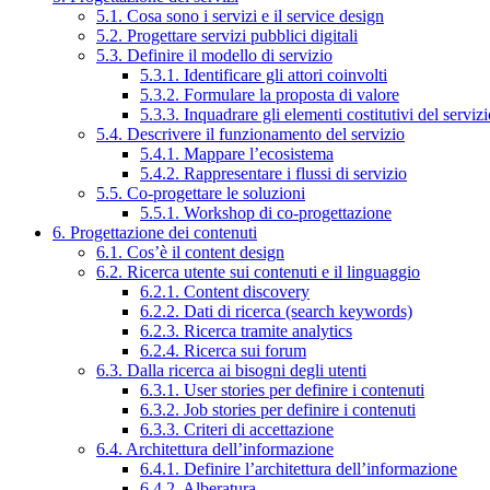
5.1. Cosa sono i servizi e il service design
5.2. Progettare servizi pubblici digitali
5.3. Definire il modello di servizio
5.3.1. Identificare gli attori coinvolti
5.3.2. Formulare la proposta di valore
5.3.3. Inquadrare gli elementi costitutivi del serviz
5.4. Descrivere il funzionamento del servizio
5.4.1. Mappare l’ecosistema
5.4.2. Rappresentare i flussi di servizio
5.5. Co-progettare le soluzioni
5.5.1. Workshop di co-progettazione
6. Progettazione dei contenuti
6.1. Cos’è il content design
6.2. Ricerca utente sui contenuti e il linguaggio
6.2.1. Content discovery
6.2.2. Dati di ricerca (search keywords)
6.2.3. Ricerca tramite analytics
6.2.4. Ricerca sui forum
6.3. Dalla ricerca ai bisogni degli utenti
6.3.1. User stories per definire i contenuti
6.3.2. Job stories per definire i contenuti
6.3.3. Criteri di accettazione
6.4. Architettura dell’informazione
6.4.1. Definire l’architettura dell’informazione
6.4.2. Alberatura