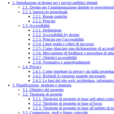
2. Introduzione al design per i servizi pubblici digitali
2.1. Design per l’amministrazione digitale (
e-government
2.2. L’approccio progettuale
2.2.1. Buone pratiche
2.2.2. Principi
2.3. Accessibilità
2.3.1. Definizione
2.3.2. Accessibilità by design
2.3.3. Principi per l’accessibilità
2.3.4. Linee guida e criteri di successo
2.3.5. Come rilasciare una dichiarazione di accessib
2.3.6. Meccanismo di feedback e procedura di attu
2.3.7. Obiettivi accessibilità
2.3.8. Normativa e approfondimenti
2.4. Privacy
2.4.1. Come rispettare la privacy sin dalla progettaz
2.4.2. Richiedi il consenso quando necessario
2.4.3. Le basi del sito web: architettura, informati
3. Pianificazione, gestione e strategia
3.1. Obiettivi del progetto
3.2. Tipologie di progetti
3.2.1. Tipologie di progetto in base agli attori coinv
3.2.2. Tipologie di progetto in base al focus
3.2.3. Tipologie di progetto in base all’ambito di i
3.3. Competenze, ruoli e figure coinvolte