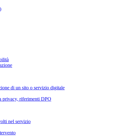
)
ilità
azione
ione di un sito o servizio digitale
va privacy, riferimenti DPO
olti nel servizio
ntervento