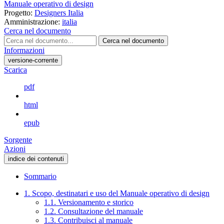
Manuale operativo di design
Progetto:
Designers Italia
Amministrazione:
italia
Cerca nel documento
Cerca nel documento
Informazioni
versione-corrente
Scarica
pdf
html
epub
Sorgente
Azioni
indice dei contenuti
Sommario
1. Scopo, destinatari e uso del Manuale operativo di design
1.1. Versionamento e storico
1.2. Consultazione del manuale
1.3. Contribuisci al manuale