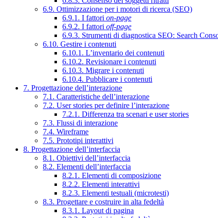
6.8.3. Consenso dei soggetti ritratti
6.9. Ottimizzazione per i motori di ricerca (SEO)
6.9.1. I fattori
on-page
6.9.2. I fattori
off-page
6.9.3. Strumenti di diagnostica SEO: Search Cons
6.10. Gestire i contenuti
6.10.1. L’inventario dei contenuti
6.10.2. Revisionare i contenuti
6.10.3. Migrare i contenuti
6.10.4. Pubblicare i contenuti
7. Progettazione dell’interazione
7.1. Caratteristiche dell’interazione
7.2. User stories per definire l’interazione
7.2.1. Differenza tra scenari e user stories
7.3. Flussi di interazione
7.4. Wireframe
7.5. Prototipi interattivi
8. Progettazione dell’interfaccia
8.1. Obiettivi dell’interfaccia
8.2. Elementi dell’interfaccia
8.2.1. Elementi di composizione
8.2.2. Elementi interattivi
8.2.3. Elementi testuali (microtesti)
8.3. Progettare e costruire in alta fedeltà
8.3.1. Layout di pagina