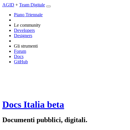
AGID
+
Team Digitale
Piano Triennale
Le community
Developers
Designers
Gli strumenti
Forum
Docs
GitHub
Docs Italia
beta
Documenti pubblici, digitali.