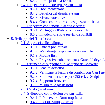
8.3.2. Prototipi in alta fedeltà
8.4. Progettare con il design system .italia
8.4.1. Documentazione
8.4.2. Benefici del design system
8.4.3. Risorse operative
8.4.4. Come contribuire al design system .italia
8.5. Progettare con i modelli di sito e servizi
8.5.1. Vantaggi dell’utilizzo dei modelli
8.5.2. I modelli di sito e servizi disponibili
9. Sviluppo dell’interfaccia
9.1. Approccio allo sviluppo
9.1.1. Attività preliminari
9.1.2. Web design responsivo e accessibile
9.1.3. Mobile first
9.1.4. Progressive enhancement e Graceful degrad
9.2. Strumenti di supporto allo sviluppo del software
9.2.1. Feature detection
9.2.2. Verificare le feature disponibili con Can I us
9.2.3. Strumenti e risorse per CSS e JavaScript
9.2.4. Supporto browser
9.2.5. Misurare le prestazioni
9.3. Catalogo del riuso
9.4. Sviluppare con il design system .italia
9.4.1. Il framework Bootstrap Italia
9.4.2. Il kit di sviluppo React