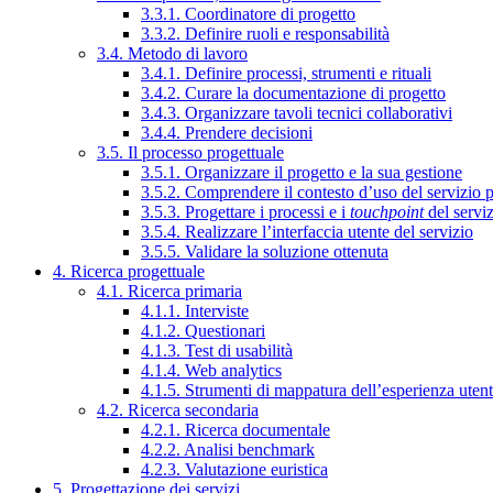
3.3.1. Coordinatore di progetto
3.3.2. Definire ruoli e responsabilità
3.4. Metodo di lavoro
3.4.1. Definire processi, strumenti e rituali
3.4.2. Curare la documentazione di progetto
3.4.3. Organizzare tavoli tecnici collaborativi
3.4.4. Prendere decisioni
3.5. Il processo progettuale
3.5.1. Organizzare il progetto e la sua gestione
3.5.2. Comprendere il contesto d’uso del servizio 
3.5.3. Progettare i processi e i
touchpoint
del servi
3.5.4. Realizzare l’interfaccia utente del servizio
3.5.5. Validare la soluzione ottenuta
4. Ricerca progettuale
4.1. Ricerca primaria
4.1.1. Interviste
4.1.2. Questionari
4.1.3. Test di usabilità
4.1.4. Web analytics
4.1.5. Strumenti di mappatura dell’esperienza uten
4.2. Ricerca secondaria
4.2.1. Ricerca documentale
4.2.2. Analisi benchmark
4.2.3. Valutazione euristica
5. Progettazione dei servizi