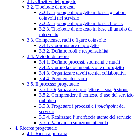
3.1. Obiettivi del progetto
3.2. Tipologie di progetti
3.2.1. Tipologie di progetto in base agli attori
coinvolti nel servizio
3.2.2. Tipologie di progetto in base al focus
3.2.3. Tipologie di progetto in base all’ambito di
intervento
3.3. Competenze, ruoli e figure coinvolte
3.3.1. Coordinatore di progetto
3.3.2. Definire ruoli e responsabilità
3.4. Metodo di lavoro
3.4.1. Definire processi, strumenti e rituali
3.4.2. Curare la documentazione di progetto
3.4.3. Organizzare tavoli tecnici collaborativi
3.4.4. Prendere decisioni
3.5. Il processo progettuale
3.5.1. Organizzare il progetto e la sua gestione
3.5.2. Comprendere il contesto d’uso del servizio
pubblico
3.5.3. Progettare i processi e i
touchpoint
del
servizio
3.5.4. Realizzare l’interfaccia utente del servizio
3.5.5. Validare la soluzione ottenuta
4. Ricerca progettuale
4.1. Ricerca primaria