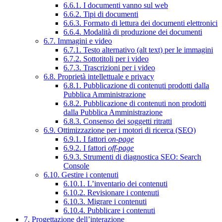
6.6.1. I documenti vanno sul web
6.6.2. Tipi di documenti
6.6.3. Formato di lettura dei documenti elettronici
6.6.4. Modalità di produzione dei documenti
6.7. Immagini e video
6.7.1. Testo alternativo (alt text) per le immagini
6.7.2. Sottotitoli per i video
6.7.3. Trascrizioni per i video
6.8. Proprietà intellettuale e privacy
6.8.1. Pubblicazione di contenuti prodotti dalla
Pubblica Amministrazione
6.8.2. Pubblicazione di contenuti non prodotti
dalla Pubblica Amministrazione
6.8.3. Consenso dei soggetti ritratti
6.9. Ottimizzazione per i motori di ricerca (SEO)
6.9.1. I fattori
on-page
6.9.2. I fattori
off-page
6.9.3. Strumenti di diagnostica SEO: Search
Console
6.10. Gestire i contenuti
6.10.1. L’inventario dei contenuti
6.10.2. Revisionare i contenuti
6.10.3. Migrare i contenuti
6.10.4. Pubblicare i contenuti
7. Progettazione dell’interazione