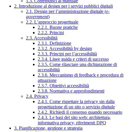
1.3. Contribuisci al manuale
2. Introduzione al design per i servizi pubblici digitali
2.1. Design per l’amministrazione digitale (
e-
government
)
2.2. L’approccio progettuale
2.2.1. Buone pratiche
2.2.2. Principi
2.3. Accessibilità
2.3.1. Definizione
2.3.2. Accessibilità by design
2.3.3. Principi per l’accessibilità
2.3.4. Linee guida e criteri di successo
2.3.5. Come rilasciare una dichiarazione di
accessibilità
2.3.6. Meccanismo di feedback e procedura di
attuazione
2.3.7. Obiettivi accessibilità
2.3.8. Normativa e approfondimenti
2.4. Privacy
2.4.1. Come rispettare la privacy sin dalla
progettazione di un sito o servizio digitale
2.4.2. Richiedi il consenso quando necessario
2.4.3. Le basi del sito web: architettura,
informativa privacy, riferimenti DPO
3. Pianificazione, gestione e strategia