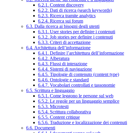
6.2.1. Content discovery
6.2.2. Dati di ricerca (search keywords)
6.2.3. Ricerca tramite analytics
6.2.4. Ricerca sui forum
6.3. Dalla ricerca ai bisogni degli utenti
6.3.1. User stories per definire i contenuti
6.3.2. Job stories per definire i contenuti
6.3.3. Criteri di accettazione
6.4. Architettura dell’informazione
6.4.1. Definire l’architettura dell’informazione
6.4.2. Alberatura
6.4.3. Flussi di interazione
6.4.4. Sistemi di navigazione
6.4.5. Tipologie di contenuto (content type)
6.4.6. Ontologie e standard
6.4.7. Vocabolari controllati e tassonomie
6.5. Scrittura e linguaggio
6.5.1. Come leggono le persone sul web
6.5.2. Le regole per un linguaggio semplice
6.5.3. Microtesti
6.5.4. Scrittura collaborativa
6.5.5. Content critique
6.5.6. Traduzione e localizzazione dei contenuti
6.6. Documenti