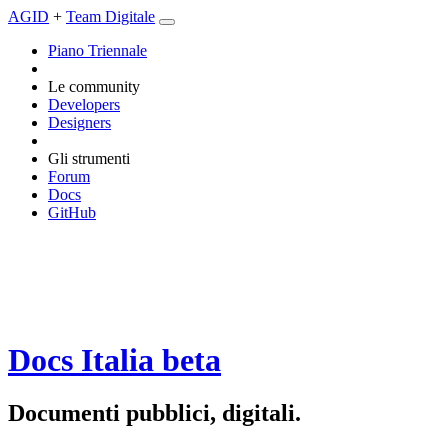
AGID
+
Team Digitale
Piano Triennale
Le community
Developers
Designers
Gli strumenti
Forum
Docs
GitHub
Docs Italia
beta
Documenti pubblici, digitali.