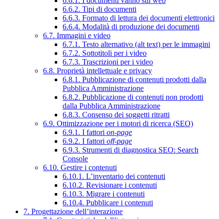
6.6.1. I documenti vanno sul web
6.6.2. Tipi di documenti
6.6.3. Formato di lettura dei documenti elettronici
6.6.4. Modalità di produzione dei documenti
6.7. Immagini e video
6.7.1. Testo alternativo (alt text) per le immagini
6.7.2. Sottotitoli per i video
6.7.3. Trascrizioni per i video
6.8. Proprietà intellettuale e privacy
6.8.1. Pubblicazione di contenuti prodotti dalla
Pubblica Amministrazione
6.8.2. Pubblicazione di contenuti non prodotti
dalla Pubblica Amministrazione
6.8.3. Consenso dei soggetti ritratti
6.9. Ottimizzazione per i motori di ricerca (SEO)
6.9.1. I fattori
on-page
6.9.2. I fattori
off-page
6.9.3. Strumenti di diagnostica SEO: Search
Console
6.10. Gestire i contenuti
6.10.1. L’inventario dei contenuti
6.10.2. Revisionare i contenuti
6.10.3. Migrare i contenuti
6.10.4. Pubblicare i contenuti
7. Progettazione dell’interazione