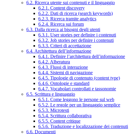
6.2. Ricerca utente sui contenuti e il linguaggio
6.2.1. Content discovery
6.2.2. Dati di ricerca (search keywords)
6.2.3. Ricerca tramite analytics
6.2.4. Ricerca sui forum
6.3. Dalla ricerca ai bisogni degli utenti
6.3.1. User stories per definire i contenuti
6.3.2. Job stories per definire i contenuti
6.3.3. Criteri di accettazione
6.4. Architettura dell’informazione
6.4.1. Definire l’architettura dell’informazione
6.4.2. Alberatura
6.4.3. Flussi di interazione
6.4.4. Sistemi di navigazione
6.4.5. Tipologie di contenuto (content type)
6.4.6. Ontologie e standard
6.4.7. Vocabolari controllati e tassonomie
6.5. Scrittura e linguaggio
6.5.1. Come leggono le persone sul web
6.5.2. Le regole per un linguaggio semplice
6.5.3. Microtesti
6.5.4. Scrittura collaborativa
6.5.5. Content critique
6.5.6. Traduzione e localizzazione dei contenuti
6.6. Documenti