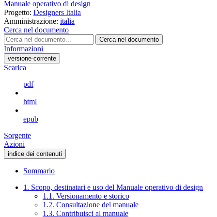
Manuale operativo di design
Progetto:
Designers Italia
Amministrazione:
italia
Cerca nel documento
Cerca nel documento
Informazioni
versione-corrente
Scarica
pdf
html
epub
Sorgente
Azioni
indice dei contenuti
Sommario
1. Scopo, destinatari e uso del Manuale operativo di design
1.1. Versionamento e storico
1.2. Consultazione del manuale
1.3. Contribuisci al manuale