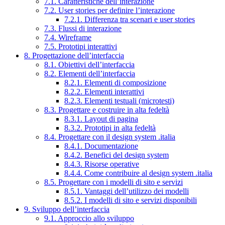
7.1. Caratteristiche dell’interazione
7.2. User stories per definire l’interazione
7.2.1. Differenza tra scenari e user stories
7.3. Flussi di interazione
7.4. Wireframe
7.5. Prototipi interattivi
8. Progettazione dell’interfaccia
8.1. Obiettivi dell’interfaccia
8.2. Elementi dell’interfaccia
8.2.1. Elementi di composizione
8.2.2. Elementi interattivi
8.2.3. Elementi testuali (microtesti)
8.3. Progettare e costruire in alta fedeltà
8.3.1. Layout di pagina
8.3.2. Prototipi in alta fedeltà
8.4. Progettare con il design system .italia
8.4.1. Documentazione
8.4.2. Benefici del design system
8.4.3. Risorse operative
8.4.4. Come contribuire al design system .italia
8.5. Progettare con i modelli di sito e servizi
8.5.1. Vantaggi dell’utilizzo dei modelli
8.5.2. I modelli di sito e servizi disponibili
9. Sviluppo dell’interfaccia
9.1. Approccio allo sviluppo