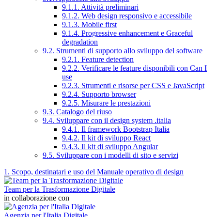
9.1.1. Attività preliminari
9.1.2. Web design responsivo e accessibile
9.1.3. Mobile first
9.1.4. Progressive enhancement e Graceful
degradation
9.2. Strumenti di supporto allo sviluppo del software
9.2.1. Feature detection
9.2.2. Verificare le feature disponibili con Can I
use
9.2.3. Strumenti e risorse per CSS e JavaScript
9.2.4. Supporto browser
9.2.5. Misurare le prestazioni
9.3. Catalogo del riuso
9.4. Sviluppare con il design system .italia
9.4.1. Il framework Bootstrap Italia
9.4.2. Il kit di sviluppo React
9.4.3. Il kit di sviluppo Angular
9.5. Sviluppare con i modelli di sito e servizi
1. Scopo, destinatari e uso del Manuale operativo di design
Team per la Trasformazione Digitale
in collaborazione con
Agenzia per l'Italia Digitale