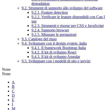
degradation
9.2. Strumenti di supporto allo sviluppo del software
9.2.1. Feature detection
9.2.2. Verificare le feature disponibili con Can I
use
9.2.3. Strumenti e risorse per CSS e JavaScript
9.2.4. Supporto browser
9.2.5. Misurare le prestazioni
9.3. Catalogo del riuso
9.4. Sviluppare con il design system .italia
9.4.1. Il framework Bootstrap Italia
9.4.2. Il kit di sviluppo React
9.4.3. Il kit di sviluppo Angular
9.5. Sviluppare con i modelli di sito e servizi
None
None
A
B
C
D
E
I
M