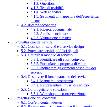
4.1.2. Questionari
4.1.3. Test di usabilità
4.1.4. Web analytics
4.1.5. Strumenti di mappatura dell’esperienza
utente
4.2. Ricerca secondaria
4.2.1. Ricerca documentale
4.2.2. Analisi benchmark
4.2.3. Valutazione euristica
5. Progettazione dei servizi
5.1. Cosa sono i servizi e il service design
5.2. Progettare servizi pubblici digitali
5.3. Definire il modello di servizio
5.3.1. Identificare gli attori coinvolti
5.3.2. Formulare la proposta di valore
5.3.3. Inquadrare gli elementi costitutivi del
servizio
5.4. Descrivere il funzionamento del servizio
5.4.1. Mappare l’ecosistema
5.4.2. Rappresentare i flussi di servizio
5.5. Co-progettare le soluzioni
5.5.1. Workshop di co-progettazione
6. Progettazione dei contenuti
6.1. Cos’è il content design
6.2. Ricerca utente sui contenuti e il linguaggio