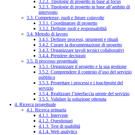
3.2.2. Tipologie di progetto in base al focus
3.2.3. Tipologie di progetto in base all’ambito di
intervento
3.3. Competenze, ruoli e figure coinvolte
3.3.1. Coordinatore di progetto
3.3.2. Definire ruoli e responsabilità
3.4. Metodo di lavoro
3.4.1. Definire processi, strumenti e rituali
3.4.2. Curare la documentazione di progetto
3.4.3. Organizzare tavoli tecnici collaborativi
3.4.4. Prendere decisioni
3.5. Il processo progettuale
3.5.1. Organizzare il progetto e la sua gestione
3.5.2. Comprendere il contesto d’uso del servizio
pubblico
3.5.3. Progettare i processi e i
touchpoint
del
servizio
3.5.4. Realizzare l’interfaccia utente del servizio
3.5.5. Validare la soluzione ottenuta
4. Ricerca progettuale
4.1. Ricerca primaria
4.1.1. Interviste
4.1.2. Questionari
4.1.3. Test di usabilità
4.1.4. Web analytics