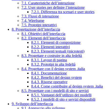
7.1. Caratteristiche dell’interazione
7.2. User stories per definire l’interazione
7.2.1. Differenza tra scenari e user stories
7.3. Flussi di interazione
7.4. Wireframe
7.5. Prototipi interattivi
8. Progettazione dell’interfaccia
8.1. Obiettivi dell’interfaccia
8.2. Elementi dell’interfaccia
8.2.1. Elementi di composizione
8.2.2. Elementi interattivi
8.2.3. Elementi testuali (microtesti)
8.3. Progettare e costruire in alta fedeltà
8.3.1. Layout di pagina
8.3.2. Prototipi in alta fedeltà
8.4. Progettare con il design system .italia
8.4.1. Documentazione
8.4.2. Benefici del design system
8.4.3. Risorse operative
8.4.4. Come contribuire al design system .italia
8.5. Progettare con i modelli di sito e servizi
8.5.1. Vantaggi dell’utilizzo dei modelli
8.5.2. I modelli di sito e servizi disponibili
9. Sviluppo dell’interfaccia
9.1. Approccio allo sviluppo