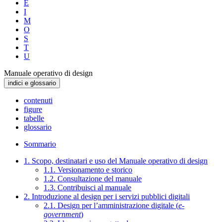
E
I
M
O
S
T
U
Manuale operativo di design
indici e glossario
contenuti
figure
tabelle
glossario
Sommario
1. Scopo, destinatari e uso del Manuale operativo di design
1.1. Versionamento e storico
1.2. Consultazione del manuale
1.3. Contribuisci al manuale
2. Introduzione al design per i servizi pubblici digitali
2.1. Design per l’amministrazione digitale (
e-
government
)