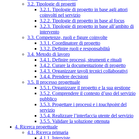
3.2. Tipologie di progetti
3.2.1. Tipologie di progetto in base agli attori
coinvolti nel servizio
3.2.2. Tipologie di progetto in base al focus
3.2.3. Tipologie di progetto in base all’ambito di
intervento
3.3. Competenze, ruoli e figure coinvolte
3.3.1. Coordinatore di progetto
3.3.2. Definire ruoli e responsabilità
3.4. Metodo di lavoro
3.4.1. Definire processi, strumenti e rituali
3.4.2. Curare la documentazione di progetto
3.4.3. Organizzare tavoli tecnici collaborativi
3.4.4. Prendere decisioni
3.5. Il processo progettuale
3.5.1. Organizzare il progetto e la sua gestione
3.5.2. Comprendere il contesto d’uso del servizio
pubblico
3.5.3. Progettare i processi e i
touchpoint
del
servizio
3.5.4. Realizzare l’interfaccia utente del servizio
3.5.5. Validare la soluzione ottenuta
4. Ricerca progettuale
4.1. Ricerca primaria
4.1.1. Interviste