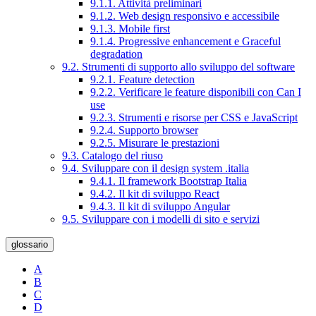
9.1.1. Attività preliminari
9.1.2. Web design responsivo e accessibile
9.1.3. Mobile first
9.1.4. Progressive enhancement e Graceful
degradation
9.2. Strumenti di supporto allo sviluppo del software
9.2.1. Feature detection
9.2.2. Verificare le feature disponibili con Can I
use
9.2.3. Strumenti e risorse per CSS e JavaScript
9.2.4. Supporto browser
9.2.5. Misurare le prestazioni
9.3. Catalogo del riuso
9.4. Sviluppare con il design system .italia
9.4.1. Il framework Bootstrap Italia
9.4.2. Il kit di sviluppo React
9.4.3. Il kit di sviluppo Angular
9.5. Sviluppare con i modelli di sito e servizi
glossario
A
B
C
D