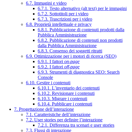
6.7. Immagini e video
6.7.1. Testo alternativo (alt text) per le immagini
6.7.2. Sottotitoli per i video
6.7.3. Trascrizioni per i video
6.8. Proprietà intellettuale e privacy
6.8.1. Pubblicazione di contenuti prodotti dalla
Pubblica Amministrazione
6.8.2. Pubblicazione di contenuti non prodotti
dalla Pubblica Amministrazione
6.8.3. Consenso dei soggetti ritratti
6.9. Ottimizzazione per i motori di ricerca (SEO)
6.9.1. I fattori
on-page
6.9.2. I fattori
off-page
6.9.3. Strumenti di diagnostica SEO: Search
Console
6.10. Gestire i contenuti
6.10.1. L’inventario dei contenuti
6.10.2. Revisionare i contenuti
6.10.3. Migrare i contenuti
6.10.4. Pubblicare i contenuti
7. Progettazione dell’interazione
7.1. Caratteristiche dell’interazione
7.2. User stories per definire l’interazione
7.2.1. Differenza tra scenari e user stories
7.3. Flussi di interazione