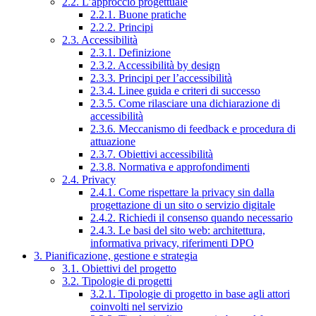
2.2. L’approccio progettuale
2.2.1. Buone pratiche
2.2.2. Principi
2.3. Accessibilità
2.3.1. Definizione
2.3.2. Accessibilità by design
2.3.3. Principi per l’accessibilità
2.3.4. Linee guida e criteri di successo
2.3.5. Come rilasciare una dichiarazione di
accessibilità
2.3.6. Meccanismo di feedback e procedura di
attuazione
2.3.7. Obiettivi accessibilità
2.3.8. Normativa e approfondimenti
2.4. Privacy
2.4.1. Come rispettare la privacy sin dalla
progettazione di un sito o servizio digitale
2.4.2. Richiedi il consenso quando necessario
2.4.3. Le basi del sito web: architettura,
informativa privacy, riferimenti DPO
3. Pianificazione, gestione e strategia
3.1. Obiettivi del progetto
3.2. Tipologie di progetti
3.2.1. Tipologie di progetto in base agli attori
coinvolti nel servizio