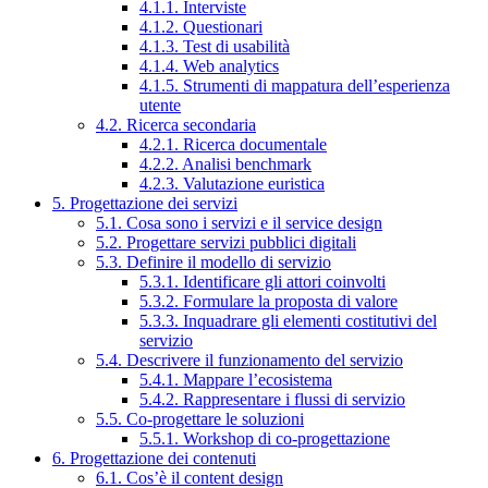
4.1.1. Interviste
4.1.2. Questionari
4.1.3. Test di usabilità
4.1.4. Web analytics
4.1.5. Strumenti di mappatura dell’esperienza
utente
4.2. Ricerca secondaria
4.2.1. Ricerca documentale
4.2.2. Analisi benchmark
4.2.3. Valutazione euristica
5. Progettazione dei servizi
5.1. Cosa sono i servizi e il service design
5.2. Progettare servizi pubblici digitali
5.3. Definire il modello di servizio
5.3.1. Identificare gli attori coinvolti
5.3.2. Formulare la proposta di valore
5.3.3. Inquadrare gli elementi costitutivi del
servizio
5.4. Descrivere il funzionamento del servizio
5.4.1. Mappare l’ecosistema
5.4.2. Rappresentare i flussi di servizio
5.5. Co-progettare le soluzioni
5.5.1. Workshop di co-progettazione
6. Progettazione dei contenuti
6.1. Cos’è il content design