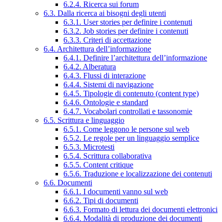
6.2.4. Ricerca sui forum
6.3. Dalla ricerca ai bisogni degli utenti
6.3.1. User stories per definire i contenuti
6.3.2. Job stories per definire i contenuti
6.3.3. Criteri di accettazione
6.4. Architettura dell’informazione
6.4.1. Definire l’architettura dell’informazione
6.4.2. Alberatura
6.4.3. Flussi di interazione
6.4.4. Sistemi di navigazione
6.4.5. Tipologie di contenuto (content type)
6.4.6. Ontologie e standard
6.4.7. Vocabolari controllati e tassonomie
6.5. Scrittura e linguaggio
6.5.1. Come leggono le persone sul web
6.5.2. Le regole per un linguaggio semplice
6.5.3. Microtesti
6.5.4. Scrittura collaborativa
6.5.5. Content critique
6.5.6. Traduzione e localizzazione dei contenuti
6.6. Documenti
6.6.1. I documenti vanno sul web
6.6.2. Tipi di documenti
6.6.3. Formato di lettura dei documenti elettronici
6.6.4. Modalità di produzione dei documenti