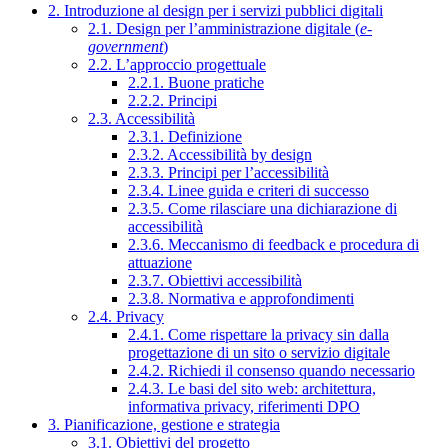
2. Introduzione al design per i servizi pubblici digitali
2.1. Design per l’amministrazione digitale (
e-
government
)
2.2. L’approccio progettuale
2.2.1. Buone pratiche
2.2.2. Principi
2.3. Accessibilità
2.3.1. Definizione
2.3.2. Accessibilità by design
2.3.3. Principi per l’accessibilità
2.3.4. Linee guida e criteri di successo
2.3.5. Come rilasciare una dichiarazione di
accessibilità
2.3.6. Meccanismo di feedback e procedura di
attuazione
2.3.7. Obiettivi accessibilità
2.3.8. Normativa e approfondimenti
2.4. Privacy
2.4.1. Come rispettare la privacy sin dalla
progettazione di un sito o servizio digitale
2.4.2. Richiedi il consenso quando necessario
2.4.3. Le basi del sito web: architettura,
informativa privacy, riferimenti DPO
3. Pianificazione, gestione e strategia
3.1. Obiettivi del progetto