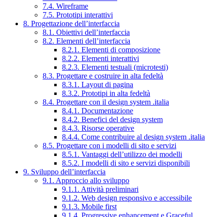
7.4. Wireframe
7.5. Prototipi interattivi
8. Progettazione dell’interfaccia
8.1. Obiettivi dell’interfaccia
8.2. Elementi dell’interfaccia
8.2.1. Elementi di composizione
8.2.2. Elementi interattivi
8.2.3. Elementi testuali (microtesti)
8.3. Progettare e costruire in alta fedeltà
8.3.1. Layout di pagina
8.3.2. Prototipi in alta fedeltà
8.4. Progettare con il design system .italia
8.4.1. Documentazione
8.4.2. Benefici del design system
8.4.3. Risorse operative
8.4.4. Come contribuire al design system .italia
8.5. Progettare con i modelli di sito e servizi
8.5.1. Vantaggi dell’utilizzo dei modelli
8.5.2. I modelli di sito e servizi disponibili
9. Sviluppo dell’interfaccia
9.1. Approccio allo sviluppo
9.1.1. Attività preliminari
9.1.2. Web design responsivo e accessibile
9.1.3. Mobile first
9.1.4. Progressive enhancement e Graceful