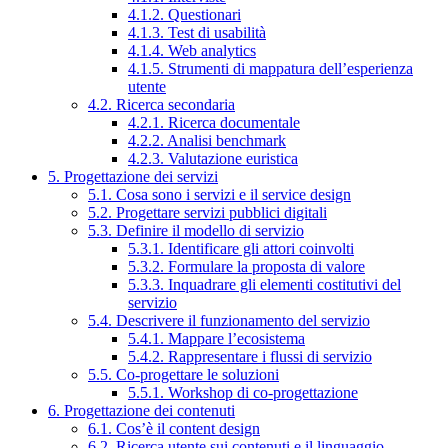
4.1.2. Questionari
4.1.3. Test di usabilità
4.1.4. Web analytics
4.1.5. Strumenti di mappatura dell’esperienza
utente
4.2. Ricerca secondaria
4.2.1. Ricerca documentale
4.2.2. Analisi benchmark
4.2.3. Valutazione euristica
5. Progettazione dei servizi
5.1. Cosa sono i servizi e il service design
5.2. Progettare servizi pubblici digitali
5.3. Definire il modello di servizio
5.3.1. Identificare gli attori coinvolti
5.3.2. Formulare la proposta di valore
5.3.3. Inquadrare gli elementi costitutivi del
servizio
5.4. Descrivere il funzionamento del servizio
5.4.1. Mappare l’ecosistema
5.4.2. Rappresentare i flussi di servizio
5.5. Co-progettare le soluzioni
5.5.1. Workshop di co-progettazione
6. Progettazione dei contenuti
6.1. Cos’è il content design
6.2. Ricerca utente sui contenuti e il linguaggio