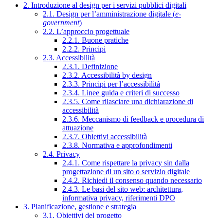
2. Introduzione al design per i servizi pubblici digitali
2.1. Design per l’amministrazione digitale (
e-
government
)
2.2. L’approccio progettuale
2.2.1. Buone pratiche
2.2.2. Principi
2.3. Accessibilità
2.3.1. Definizione
2.3.2. Accessibilità by design
2.3.3. Principi per l’accessibilità
2.3.4. Linee guida e criteri di successo
2.3.5. Come rilasciare una dichiarazione di
accessibilità
2.3.6. Meccanismo di feedback e procedura di
attuazione
2.3.7. Obiettivi accessibilità
2.3.8. Normativa e approfondimenti
2.4. Privacy
2.4.1. Come rispettare la privacy sin dalla
progettazione di un sito o servizio digitale
2.4.2. Richiedi il consenso quando necessario
2.4.3. Le basi del sito web: architettura,
informativa privacy, riferimenti DPO
3. Pianificazione, gestione e strategia
3.1. Obiettivi del progetto