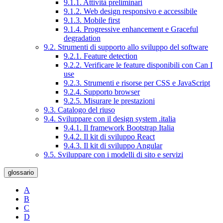
9.1.1. Attività preliminari
9.1.2. Web design responsivo e accessibile
9.1.3. Mobile first
9.1.4. Progressive enhancement e Graceful
degradation
9.2. Strumenti di supporto allo sviluppo del software
9.2.1. Feature detection
9.2.2. Verificare le feature disponibili con Can I
use
9.2.3. Strumenti e risorse per CSS e JavaScript
9.2.4. Supporto browser
9.2.5. Misurare le prestazioni
9.3. Catalogo del riuso
9.4. Sviluppare con il design system .italia
9.4.1. Il framework Bootstrap Italia
9.4.2. Il kit di sviluppo React
9.4.3. Il kit di sviluppo Angular
9.5. Sviluppare con i modelli di sito e servizi
glossario
A
B
C
D