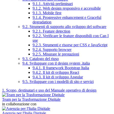
9.1.1. Attività preliminari
9.1.2. Web design responsivo e accessibile
9.1.3. Mobile first
9.1.4. Progressive enhancement e Graceful
degradation
9.2. Strumenti di supporto allo sviluppo del software
9.2.1. Feature detection
9.2.2. Verificare le feature disponibili con Can I
use
9.2.3. Strumenti e risorse per CSS e JavaScript
9.2.4. Supporto browser
9.2.5. Misurare le prestazioni
9.3. Catalogo del riuso
9.4. Sviluppare con il design system .italia
9.4.1. Il framework Bootstrap Italia
9.4.2. Il kit di sviluppo React
9.4.3. Il kit di sviluppo Angular
9.5. Sviluppare con i modelli di sito e servizi
1. Scopo, destinatari e uso del Manuale operativo di design
Team per la Trasformazione Digitale
in collaborazione con
Agenzia per l'Italia Digitale