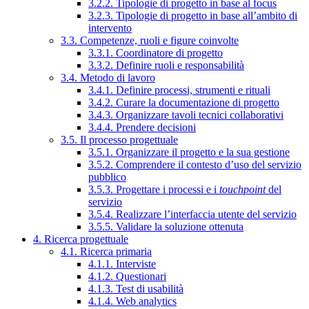
3.2.2. Tipologie di progetto in base al focus
3.2.3. Tipologie di progetto in base all’ambito di
intervento
3.3. Competenze, ruoli e figure coinvolte
3.3.1. Coordinatore di progetto
3.3.2. Definire ruoli e responsabilità
3.4. Metodo di lavoro
3.4.1. Definire processi, strumenti e rituali
3.4.2. Curare la documentazione di progetto
3.4.3. Organizzare tavoli tecnici collaborativi
3.4.4. Prendere decisioni
3.5. Il processo progettuale
3.5.1. Organizzare il progetto e la sua gestione
3.5.2. Comprendere il contesto d’uso del servizio
pubblico
3.5.3. Progettare i processi e i
touchpoint
del
servizio
3.5.4. Realizzare l’interfaccia utente del servizio
3.5.5. Validare la soluzione ottenuta
4. Ricerca progettuale
4.1. Ricerca primaria
4.1.1. Interviste
4.1.2. Questionari
4.1.3. Test di usabilità
4.1.4. Web analytics