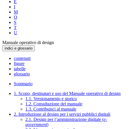
E
I
M
O
S
T
U
Manuale operativo di design
indici e glossario
contenuti
figure
tabelle
glossario
Sommario
1. Scopo, destinatari e uso del Manuale operativo di design
1.1. Versionamento e storico
1.2. Consultazione del manuale
1.3. Contribuisci al manuale
2. Introduzione al design per i servizi pubblici digitali
2.1. Design per l’amministrazione digitale (
e-
government
)