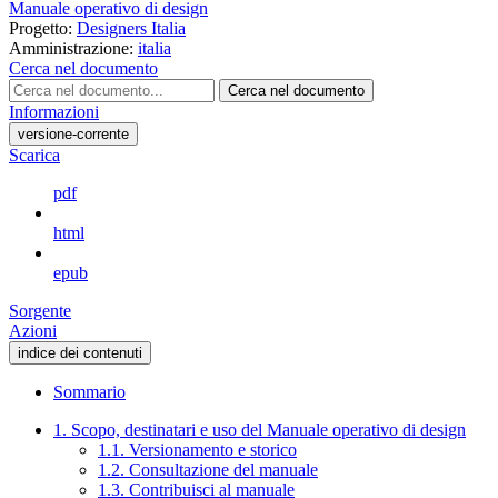
Manuale operativo di design
Progetto:
Designers Italia
Amministrazione:
italia
Cerca nel documento
Cerca nel documento
Informazioni
versione-corrente
Scarica
pdf
html
epub
Sorgente
Azioni
indice dei contenuti
Sommario
1. Scopo, destinatari e uso del Manuale operativo di design
1.1. Versionamento e storico
1.2. Consultazione del manuale
1.3. Contribuisci al manuale