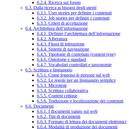
6.2.4. Ricerca sui forum
6.3. Dalla ricerca ai bisogni degli utenti
6.3.1. User stories per definire i contenuti
6.3.2. Job stories per definire i contenuti
6.3.3. Criteri di accettazione
6.4. Architettura dell’informazione
6.4.1. Definire l’architettura dell’informazione
6.4.2. Alberatura
6.4.3. Flussi di interazione
6.4.4. Sistemi di navigazione
6.4.5. Tipologie di contenuto (content type)
6.4.6. Ontologie e standard
6.4.7. Vocabolari controllati e tassonomie
6.5. Scrittura e linguaggio
6.5.1. Come leggono le persone sul web
6.5.2. Le regole per un linguaggio semplice
6.5.3. Microtesti
6.5.4. Scrittura collaborativa
6.5.5. Content critique
6.5.6. Traduzione e localizzazione dei contenuti
6.6. Documenti
6.6.1. I documenti vanno sul web
6.6.2. Tipi di documenti
6.6.3. Formato di lettura dei documenti elettronici
6.6.4. Modalità di produzione dei documenti