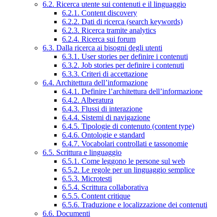
6.2. Ricerca utente sui contenuti e il linguaggio
6.2.1. Content discovery
6.2.2. Dati di ricerca (search keywords)
6.2.3. Ricerca tramite analytics
6.2.4. Ricerca sui forum
6.3. Dalla ricerca ai bisogni degli utenti
6.3.1. User stories per definire i contenuti
6.3.2. Job stories per definire i contenuti
6.3.3. Criteri di accettazione
6.4. Architettura dell’informazione
6.4.1. Definire l’architettura dell’informazione
6.4.2. Alberatura
6.4.3. Flussi di interazione
6.4.4. Sistemi di navigazione
6.4.5. Tipologie di contenuto (content type)
6.4.6. Ontologie e standard
6.4.7. Vocabolari controllati e tassonomie
6.5. Scrittura e linguaggio
6.5.1. Come leggono le persone sul web
6.5.2. Le regole per un linguaggio semplice
6.5.3. Microtesti
6.5.4. Scrittura collaborativa
6.5.5. Content critique
6.5.6. Traduzione e localizzazione dei contenuti
6.6. Documenti