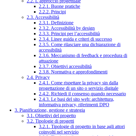
2.2. L’approccio progettuale
2.2.1. Buone pratiche
2.2.2. Principi
2.3. Accessibilità
2.3.1. Definizione
2.3.2. Accessibilità by design
2.3.3. Principi per l’accessibilità
2.3.4. Linee guida e criteri di successo
2.3.5. Come rilasciare una dichiarazione di
accessibilità
2.3.6. Meccanismo di feedback e procedura di
attuazione
2.3.7. Obiettivi accessibilità
2.3.8. Normativa e approfondimenti
2.4. Privacy
2.4.1. Come rispettare la privacy sin dalla
progettazione di un sito o servizio digitale
2.4.2. Richiedi il consenso quando necessario
2.4.3. Le basi del sito web: architettura,
informativa privacy, riferimenti DPO
3. Pianificazione, gestione e strategia
3.1. Obiettivi del progetto
3.2. Tipologie di progetti
3.2.1. Tipologie di progetto in base agli attori
coinvolti nel servizio