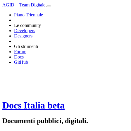
AGID
+
Team Digitale
Piano Triennale
Le community
Developers
Designers
Gli strumenti
Forum
Docs
GitHub
Docs Italia
beta
Documenti pubblici, digitali.