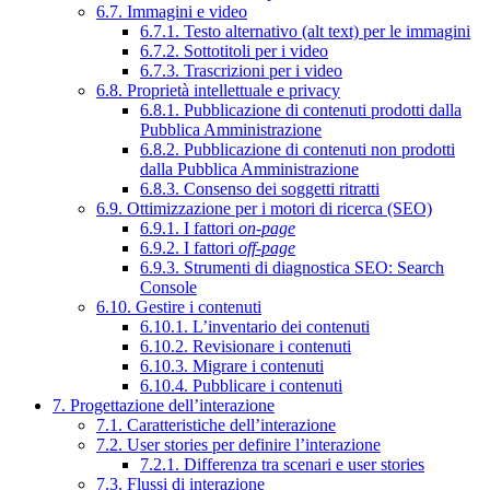
6.7. Immagini e video
6.7.1. Testo alternativo (alt text) per le immagini
6.7.2. Sottotitoli per i video
6.7.3. Trascrizioni per i video
6.8. Proprietà intellettuale e privacy
6.8.1. Pubblicazione di contenuti prodotti dalla
Pubblica Amministrazione
6.8.2. Pubblicazione di contenuti non prodotti
dalla Pubblica Amministrazione
6.8.3. Consenso dei soggetti ritratti
6.9. Ottimizzazione per i motori di ricerca (SEO)
6.9.1. I fattori
on-page
6.9.2. I fattori
off-page
6.9.3. Strumenti di diagnostica SEO: Search
Console
6.10. Gestire i contenuti
6.10.1. L’inventario dei contenuti
6.10.2. Revisionare i contenuti
6.10.3. Migrare i contenuti
6.10.4. Pubblicare i contenuti
7. Progettazione dell’interazione
7.1. Caratteristiche dell’interazione
7.2. User stories per definire l’interazione
7.2.1. Differenza tra scenari e user stories
7.3. Flussi di interazione