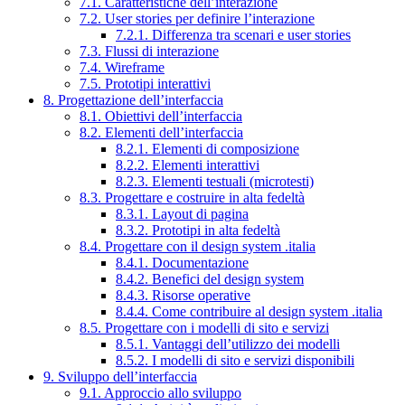
7.1. Caratteristiche dell’interazione
7.2. User stories per definire l’interazione
7.2.1. Differenza tra scenari e user stories
7.3. Flussi di interazione
7.4. Wireframe
7.5. Prototipi interattivi
8. Progettazione dell’interfaccia
8.1. Obiettivi dell’interfaccia
8.2. Elementi dell’interfaccia
8.2.1. Elementi di composizione
8.2.2. Elementi interattivi
8.2.3. Elementi testuali (microtesti)
8.3. Progettare e costruire in alta fedeltà
8.3.1. Layout di pagina
8.3.2. Prototipi in alta fedeltà
8.4. Progettare con il design system .italia
8.4.1. Documentazione
8.4.2. Benefici del design system
8.4.3. Risorse operative
8.4.4. Come contribuire al design system .italia
8.5. Progettare con i modelli di sito e servizi
8.5.1. Vantaggi dell’utilizzo dei modelli
8.5.2. I modelli di sito e servizi disponibili
9. Sviluppo dell’interfaccia
9.1. Approccio allo sviluppo