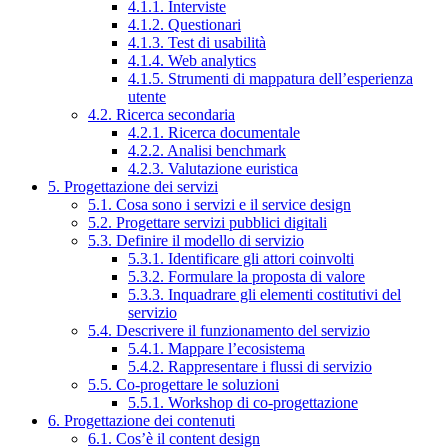
4.1.1. Interviste
4.1.2. Questionari
4.1.3. Test di usabilità
4.1.4. Web analytics
4.1.5. Strumenti di mappatura dell’esperienza
utente
4.2. Ricerca secondaria
4.2.1. Ricerca documentale
4.2.2. Analisi benchmark
4.2.3. Valutazione euristica
5. Progettazione dei servizi
5.1. Cosa sono i servizi e il service design
5.2. Progettare servizi pubblici digitali
5.3. Definire il modello di servizio
5.3.1. Identificare gli attori coinvolti
5.3.2. Formulare la proposta di valore
5.3.3. Inquadrare gli elementi costitutivi del
servizio
5.4. Descrivere il funzionamento del servizio
5.4.1. Mappare l’ecosistema
5.4.2. Rappresentare i flussi di servizio
5.5. Co-progettare le soluzioni
5.5.1. Workshop di co-progettazione
6. Progettazione dei contenuti
6.1. Cos’è il content design