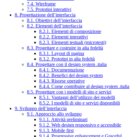
7.4. Wireframe
7.5. Prototipi interattivi
8. Progettazione dell’interfaccia
8.1. Obiettivi dell’interfaccia
8.2. Elementi dell’interfaccia
8.2.1. Elementi di composizione
8.2.2. Elementi interattivi
8.2.3. Elementi testuali (microtesti)
8.3. Progettare e costruire in alta fedeltà
8.3.1. Layout di pagina
8.3.2. Prototipi in alta fedeltà
8.4. Progettare con il design system .italia
8.4.1. Documentazione
8.4.2. Benefici del design system
8.4.3. Risorse operative
8.4.4. Come contribuire al design system .italia
8.5. Progettare con i modelli di sito e servizi
8.5.1. Vantaggi dell’utilizzo dei modelli
8.5.2. I modelli di sito e servizi disponibili
9. Sviluppo dell’interfaccia
9.1. Approccio allo sviluppo
9.1.1. Attività preliminari
9.1.2. Web design responsivo e accessibile
9.1.3. Mobile first
9.1.4. Progressive enhancement e Graceful