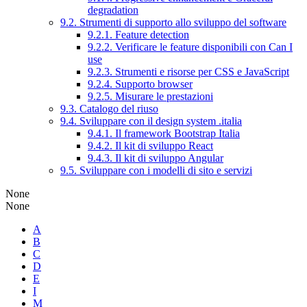
degradation
9.2. Strumenti di supporto allo sviluppo del software
9.2.1. Feature detection
9.2.2. Verificare le feature disponibili con Can I
use
9.2.3. Strumenti e risorse per CSS e JavaScript
9.2.4. Supporto browser
9.2.5. Misurare le prestazioni
9.3. Catalogo del riuso
9.4. Sviluppare con il design system .italia
9.4.1. Il framework Bootstrap Italia
9.4.2. Il kit di sviluppo React
9.4.3. Il kit di sviluppo Angular
9.5. Sviluppare con i modelli di sito e servizi
None
None
A
B
C
D
E
I
M