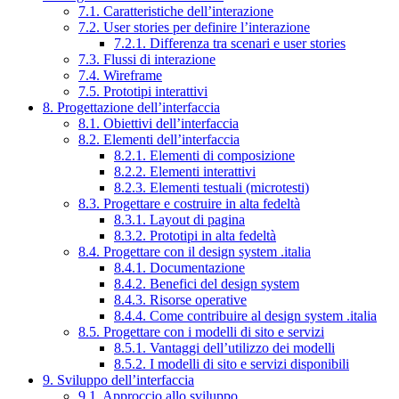
7.1. Caratteristiche dell’interazione
7.2. User stories per definire l’interazione
7.2.1. Differenza tra scenari e user stories
7.3. Flussi di interazione
7.4. Wireframe
7.5. Prototipi interattivi
8. Progettazione dell’interfaccia
8.1. Obiettivi dell’interfaccia
8.2. Elementi dell’interfaccia
8.2.1. Elementi di composizione
8.2.2. Elementi interattivi
8.2.3. Elementi testuali (microtesti)
8.3. Progettare e costruire in alta fedeltà
8.3.1. Layout di pagina
8.3.2. Prototipi in alta fedeltà
8.4. Progettare con il design system .italia
8.4.1. Documentazione
8.4.2. Benefici del design system
8.4.3. Risorse operative
8.4.4. Come contribuire al design system .italia
8.5. Progettare con i modelli di sito e servizi
8.5.1. Vantaggi dell’utilizzo dei modelli
8.5.2. I modelli di sito e servizi disponibili
9. Sviluppo dell’interfaccia
9.1. Approccio allo sviluppo