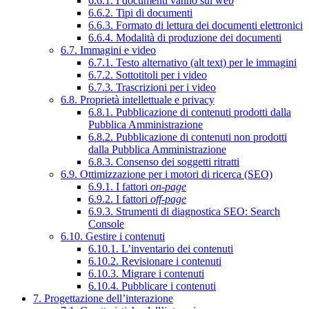
6.6.1. I documenti vanno sul web
6.6.2. Tipi di documenti
6.6.3. Formato di lettura dei documenti elettronici
6.6.4. Modalità di produzione dei documenti
6.7. Immagini e video
6.7.1. Testo alternativo (alt text) per le immagini
6.7.2. Sottotitoli per i video
6.7.3. Trascrizioni per i video
6.8. Proprietà intellettuale e privacy
6.8.1. Pubblicazione di contenuti prodotti dalla
Pubblica Amministrazione
6.8.2. Pubblicazione di contenuti non prodotti
dalla Pubblica Amministrazione
6.8.3. Consenso dei soggetti ritratti
6.9. Ottimizzazione per i motori di ricerca (SEO)
6.9.1. I fattori
on-page
6.9.2. I fattori
off-page
6.9.3. Strumenti di diagnostica SEO: Search
Console
6.10. Gestire i contenuti
6.10.1. L’inventario dei contenuti
6.10.2. Revisionare i contenuti
6.10.3. Migrare i contenuti
6.10.4. Pubblicare i contenuti
7. Progettazione dell’interazione