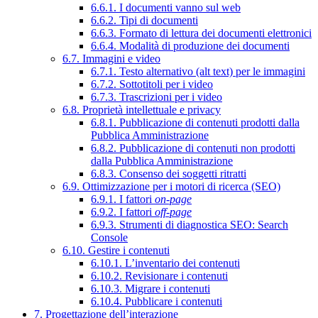
6.6.1. I documenti vanno sul web
6.6.2. Tipi di documenti
6.6.3. Formato di lettura dei documenti elettronici
6.6.4. Modalità di produzione dei documenti
6.7. Immagini e video
6.7.1. Testo alternativo (alt text) per le immagini
6.7.2. Sottotitoli per i video
6.7.3. Trascrizioni per i video
6.8. Proprietà intellettuale e privacy
6.8.1. Pubblicazione di contenuti prodotti dalla
Pubblica Amministrazione
6.8.2. Pubblicazione di contenuti non prodotti
dalla Pubblica Amministrazione
6.8.3. Consenso dei soggetti ritratti
6.9. Ottimizzazione per i motori di ricerca (SEO)
6.9.1. I fattori
on-page
6.9.2. I fattori
off-page
6.9.3. Strumenti di diagnostica SEO: Search
Console
6.10. Gestire i contenuti
6.10.1. L’inventario dei contenuti
6.10.2. Revisionare i contenuti
6.10.3. Migrare i contenuti
6.10.4. Pubblicare i contenuti
7. Progettazione dell’interazione