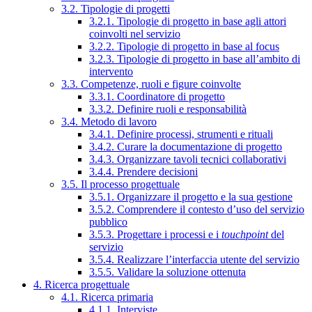
3.2. Tipologie di progetti
3.2.1. Tipologie di progetto in base agli attori
coinvolti nel servizio
3.2.2. Tipologie di progetto in base al focus
3.2.3. Tipologie di progetto in base all’ambito di
intervento
3.3. Competenze, ruoli e figure coinvolte
3.3.1. Coordinatore di progetto
3.3.2. Definire ruoli e responsabilità
3.4. Metodo di lavoro
3.4.1. Definire processi, strumenti e rituali
3.4.2. Curare la documentazione di progetto
3.4.3. Organizzare tavoli tecnici collaborativi
3.4.4. Prendere decisioni
3.5. Il processo progettuale
3.5.1. Organizzare il progetto e la sua gestione
3.5.2. Comprendere il contesto d’uso del servizio
pubblico
3.5.3. Progettare i processi e i
touchpoint
del
servizio
3.5.4. Realizzare l’interfaccia utente del servizio
3.5.5. Validare la soluzione ottenuta
4. Ricerca progettuale
4.1. Ricerca primaria
4.1.1. Interviste