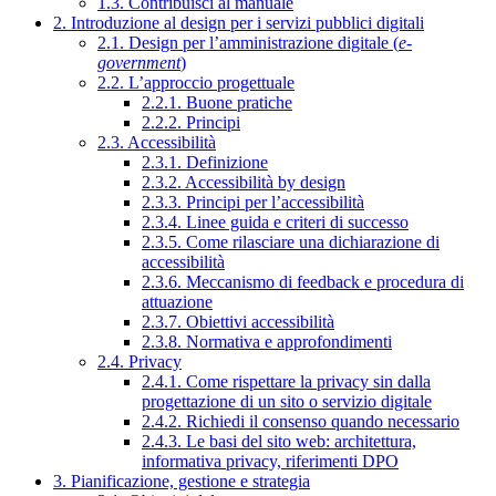
1.3. Contribuisci al manuale
2. Introduzione al design per i servizi pubblici digitali
2.1. Design per l’amministrazione digitale (
e-
government
)
2.2. L’approccio progettuale
2.2.1. Buone pratiche
2.2.2. Principi
2.3. Accessibilità
2.3.1. Definizione
2.3.2. Accessibilità by design
2.3.3. Principi per l’accessibilità
2.3.4. Linee guida e criteri di successo
2.3.5. Come rilasciare una dichiarazione di
accessibilità
2.3.6. Meccanismo di feedback e procedura di
attuazione
2.3.7. Obiettivi accessibilità
2.3.8. Normativa e approfondimenti
2.4. Privacy
2.4.1. Come rispettare la privacy sin dalla
progettazione di un sito o servizio digitale
2.4.2. Richiedi il consenso quando necessario
2.4.3. Le basi del sito web: architettura,
informativa privacy, riferimenti DPO
3. Pianificazione, gestione e strategia