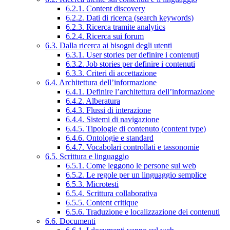
6.2.1. Content discovery
6.2.2. Dati di ricerca (search keywords)
6.2.3. Ricerca tramite analytics
6.2.4. Ricerca sui forum
6.3. Dalla ricerca ai bisogni degli utenti
6.3.1. User stories per definire i contenuti
6.3.2. Job stories per definire i contenuti
6.3.3. Criteri di accettazione
6.4. Architettura dell’informazione
6.4.1. Definire l’architettura dell’informazione
6.4.2. Alberatura
6.4.3. Flussi di interazione
6.4.4. Sistemi di navigazione
6.4.5. Tipologie di contenuto (content type)
6.4.6. Ontologie e standard
6.4.7. Vocabolari controllati e tassonomie
6.5. Scrittura e linguaggio
6.5.1. Come leggono le persone sul web
6.5.2. Le regole per un linguaggio semplice
6.5.3. Microtesti
6.5.4. Scrittura collaborativa
6.5.5. Content critique
6.5.6. Traduzione e localizzazione dei contenuti
6.6. Documenti