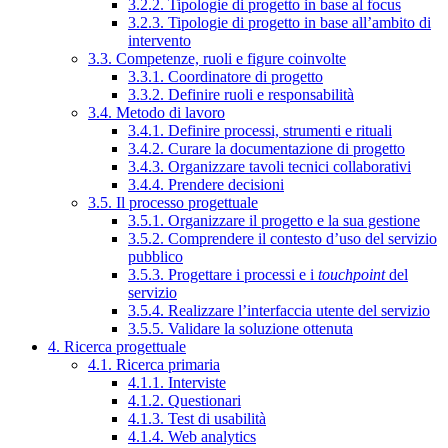
3.2.2. Tipologie di progetto in base al focus
3.2.3. Tipologie di progetto in base all’ambito di
intervento
3.3. Competenze, ruoli e figure coinvolte
3.3.1. Coordinatore di progetto
3.3.2. Definire ruoli e responsabilità
3.4. Metodo di lavoro
3.4.1. Definire processi, strumenti e rituali
3.4.2. Curare la documentazione di progetto
3.4.3. Organizzare tavoli tecnici collaborativi
3.4.4. Prendere decisioni
3.5. Il processo progettuale
3.5.1. Organizzare il progetto e la sua gestione
3.5.2. Comprendere il contesto d’uso del servizio
pubblico
3.5.3. Progettare i processi e i
touchpoint
del
servizio
3.5.4. Realizzare l’interfaccia utente del servizio
3.5.5. Validare la soluzione ottenuta
4. Ricerca progettuale
4.1. Ricerca primaria
4.1.1. Interviste
4.1.2. Questionari
4.1.3. Test di usabilità
4.1.4. Web analytics