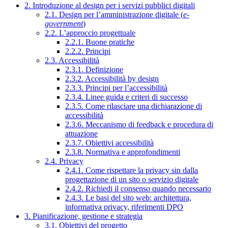
2. Introduzione al design per i servizi pubblici digitali
2.1. Design per l’amministrazione digitale (
e-
government
)
2.2. L’approccio progettuale
2.2.1. Buone pratiche
2.2.2. Principi
2.3. Accessibilità
2.3.1. Definizione
2.3.2. Accessibilità by design
2.3.3. Principi per l’accessibilità
2.3.4. Linee guida e criteri di successo
2.3.5. Come rilasciare una dichiarazione di
accessibilità
2.3.6. Meccanismo di feedback e procedura di
attuazione
2.3.7. Obiettivi accessibilità
2.3.8. Normativa e approfondimenti
2.4. Privacy
2.4.1. Come rispettare la privacy sin dalla
progettazione di un sito o servizio digitale
2.4.2. Richiedi il consenso quando necessario
2.4.3. Le basi del sito web: architettura,
informativa privacy, riferimenti DPO
3. Pianificazione, gestione e strategia
3.1. Obiettivi del progetto