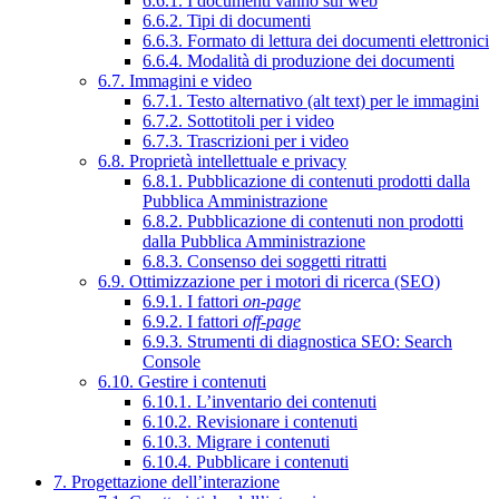
6.6.1. I documenti vanno sul web
6.6.2. Tipi di documenti
6.6.3. Formato di lettura dei documenti elettronici
6.6.4. Modalità di produzione dei documenti
6.7. Immagini e video
6.7.1. Testo alternativo (alt text) per le immagini
6.7.2. Sottotitoli per i video
6.7.3. Trascrizioni per i video
6.8. Proprietà intellettuale e privacy
6.8.1. Pubblicazione di contenuti prodotti dalla
Pubblica Amministrazione
6.8.2. Pubblicazione di contenuti non prodotti
dalla Pubblica Amministrazione
6.8.3. Consenso dei soggetti ritratti
6.9. Ottimizzazione per i motori di ricerca (SEO)
6.9.1. I fattori
on-page
6.9.2. I fattori
off-page
6.9.3. Strumenti di diagnostica SEO: Search
Console
6.10. Gestire i contenuti
6.10.1. L’inventario dei contenuti
6.10.2. Revisionare i contenuti
6.10.3. Migrare i contenuti
6.10.4. Pubblicare i contenuti
7. Progettazione dell’interazione