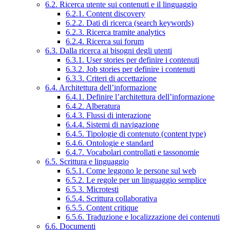
6.2. Ricerca utente sui contenuti e il linguaggio
6.2.1. Content discovery
6.2.2. Dati di ricerca (search keywords)
6.2.3. Ricerca tramite analytics
6.2.4. Ricerca sui forum
6.3. Dalla ricerca ai bisogni degli utenti
6.3.1. User stories per definire i contenuti
6.3.2. Job stories per definire i contenuti
6.3.3. Criteri di accettazione
6.4. Architettura dell’informazione
6.4.1. Definire l’architettura dell’informazione
6.4.2. Alberatura
6.4.3. Flussi di interazione
6.4.4. Sistemi di navigazione
6.4.5. Tipologie di contenuto (content type)
6.4.6. Ontologie e standard
6.4.7. Vocabolari controllati e tassonomie
6.5. Scrittura e linguaggio
6.5.1. Come leggono le persone sul web
6.5.2. Le regole per un linguaggio semplice
6.5.3. Microtesti
6.5.4. Scrittura collaborativa
6.5.5. Content critique
6.5.6. Traduzione e localizzazione dei contenuti
6.6. Documenti