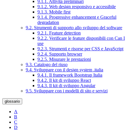
9.1.1. Attività preliminari
9.1.2. Web design responsivo e accessibile
9.1.3. Mobile first
9.1.4. Progressive enhancement e Graceful
degradation
9.2. Strumenti di supporto allo sviluppo del software
9.2.1. Feature detection
9.2.2. Verificare le feature disponibili con Can I
use
9.2.3. Strumenti e risorse per CSS e JavaScript
9.2.4. Supporto browser
9.2.5. Misurare le prestazioni
9.3. Catalogo del riuso
9.4. Sviluppare con il design system .italia
9.4.1. Il framework Bootstrap Italia
9.4.2. Il kit di sviluppo React
9.4.3. Il kit di sviluppo Angular
9.5. Sviluppare con i modelli di sito e servizi
glossario
A
B
C
D