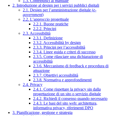
1.3. Contribuisci al manuale
2. Introduzione al design per i servizi pubblici digitali
2.1. Design per l’amministrazione digitale (
e-
government
)
2.2. L’approccio progettuale
2.2.1. Buone pratiche
2.2.2. Principi
2.3. Accessibilità
2.3.1. Definizione
2.3.2. Accessibilità by design
2.3.3. Principi per l’accessibilità
2.3.4. Linee guida e criteri di successo
2.3.5. Come rilasciare una dichiarazione di
accessibilità
2.3.6. Meccanismo di feedback e procedura di
attuazione
2.3.7. Obiettivi accessibilità
2.3.8. Normativa e approfondimenti
2.4. Privacy
2.4.1. Come rispettare la privacy sin dalla
progettazione di un sito o servizio digitale
2.4.2. Richiedi il consenso quando necessario
2.4.3. Le basi del sito web: architettura,
informativa privacy, riferimenti DPO
3. Pianificazione, gestione e strategia