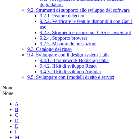
degradation
9.2. Strumenti di supporto allo sviluppo del software
9.2.1. Feature detection
9.2.2. Verificare le feature disponibili con Can I
use
9.2.3. Strumenti e risorse per CSS e JavaScript
9.2.4. Supporto browser
9.2.5. Misurare le prestazioni
9.3. Catalogo del riuso
9.4. Sviluppare con il design system .italia
9.4.1. Il framework Bootstrap Italia
9.4.2. Il kit di sviluppo React
9.4.3. Il kit di sviluppo Angular
9.5. Sviluppare con i modelli di sito e servizi
None
None
A
B
C
D
E
I
M