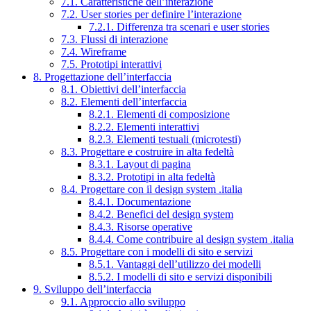
7.1. Caratteristiche dell’interazione
7.2. User stories per definire l’interazione
7.2.1. Differenza tra scenari e user stories
7.3. Flussi di interazione
7.4. Wireframe
7.5. Prototipi interattivi
8. Progettazione dell’interfaccia
8.1. Obiettivi dell’interfaccia
8.2. Elementi dell’interfaccia
8.2.1. Elementi di composizione
8.2.2. Elementi interattivi
8.2.3. Elementi testuali (microtesti)
8.3. Progettare e costruire in alta fedeltà
8.3.1. Layout di pagina
8.3.2. Prototipi in alta fedeltà
8.4. Progettare con il design system .italia
8.4.1. Documentazione
8.4.2. Benefici del design system
8.4.3. Risorse operative
8.4.4. Come contribuire al design system .italia
8.5. Progettare con i modelli di sito e servizi
8.5.1. Vantaggi dell’utilizzo dei modelli
8.5.2. I modelli di sito e servizi disponibili
9. Sviluppo dell’interfaccia
9.1. Approccio allo sviluppo