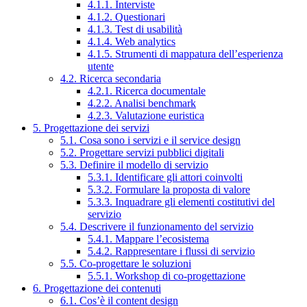
4.1.1. Interviste
4.1.2. Questionari
4.1.3. Test di usabilità
4.1.4. Web analytics
4.1.5. Strumenti di mappatura dell’esperienza
utente
4.2. Ricerca secondaria
4.2.1. Ricerca documentale
4.2.2. Analisi benchmark
4.2.3. Valutazione euristica
5. Progettazione dei servizi
5.1. Cosa sono i servizi e il service design
5.2. Progettare servizi pubblici digitali
5.3. Definire il modello di servizio
5.3.1. Identificare gli attori coinvolti
5.3.2. Formulare la proposta di valore
5.3.3. Inquadrare gli elementi costitutivi del
servizio
5.4. Descrivere il funzionamento del servizio
5.4.1. Mappare l’ecosistema
5.4.2. Rappresentare i flussi di servizio
5.5. Co-progettare le soluzioni
5.5.1. Workshop di co-progettazione
6. Progettazione dei contenuti
6.1. Cos’è il content design