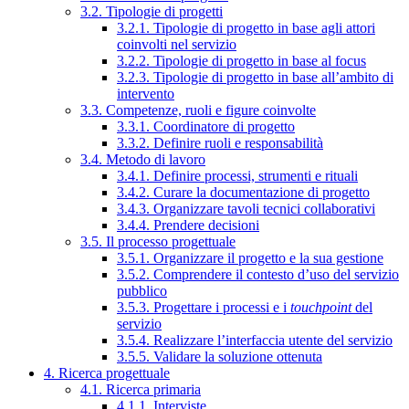
3.2. Tipologie di progetti
3.2.1. Tipologie di progetto in base agli attori
coinvolti nel servizio
3.2.2. Tipologie di progetto in base al focus
3.2.3. Tipologie di progetto in base all’ambito di
intervento
3.3. Competenze, ruoli e figure coinvolte
3.3.1. Coordinatore di progetto
3.3.2. Definire ruoli e responsabilità
3.4. Metodo di lavoro
3.4.1. Definire processi, strumenti e rituali
3.4.2. Curare la documentazione di progetto
3.4.3. Organizzare tavoli tecnici collaborativi
3.4.4. Prendere decisioni
3.5. Il processo progettuale
3.5.1. Organizzare il progetto e la sua gestione
3.5.2. Comprendere il contesto d’uso del servizio
pubblico
3.5.3. Progettare i processi e i
touchpoint
del
servizio
3.5.4. Realizzare l’interfaccia utente del servizio
3.5.5. Validare la soluzione ottenuta
4. Ricerca progettuale
4.1. Ricerca primaria
4.1.1. Interviste