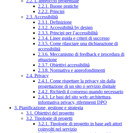
2.2. L’approccio progettuale
2.2.1. Buone pratiche
2.2.2. Principi
2.3. Accessibilità
2.3.1. Definizione
2.3.2. Accessibilità by design
2.3.3. Principi per l’accessibilità
2.3.4. Linee guida e criteri di successo
2.3.5. Come rilasciare una dichiarazione di
accessibilità
2.3.6. Meccanismo di feedback e procedura di
attuazione
2.3.7. Obiettivi accessibilità
2.3.8. Normativa e approfondimenti
2.4. Privacy
2.4.1. Come rispettare la privacy sin dalla
progettazione di un sito o servizio digitale
2.4.2. Richiedi il consenso quando necessario
2.4.3. Le basi del sito web: architettura,
informativa privacy, riferimenti DPO
3. Pianificazione, gestione e strategia
3.1. Obiettivi del progetto
3.2. Tipologie di progetti
3.2.1. Tipologie di progetto in base agli attori
coinvolti nel servizio