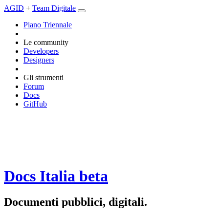
AGID
+
Team Digitale
Piano Triennale
Le community
Developers
Designers
Gli strumenti
Forum
Docs
GitHub
Docs Italia
beta
Documenti pubblici, digitali.