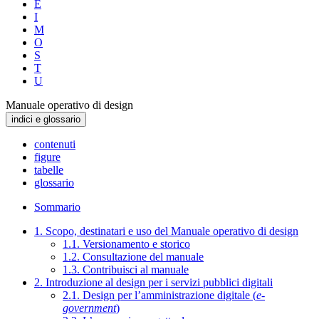
E
I
M
O
S
T
U
Manuale operativo di design
indici e glossario
contenuti
figure
tabelle
glossario
Sommario
1. Scopo, destinatari e uso del Manuale operativo di design
1.1. Versionamento e storico
1.2. Consultazione del manuale
1.3. Contribuisci al manuale
2. Introduzione al design per i servizi pubblici digitali
2.1. Design per l’amministrazione digitale (
e-
government
)