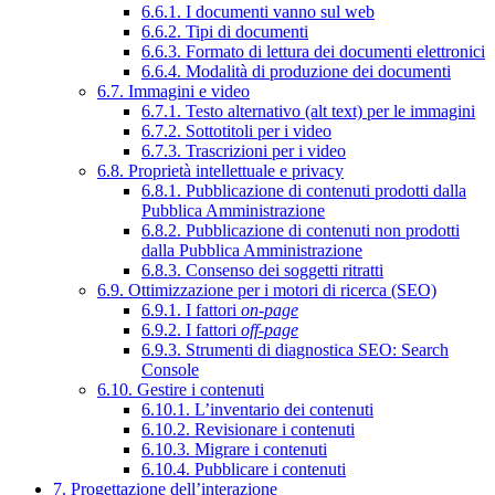
6.6.1. I documenti vanno sul web
6.6.2. Tipi di documenti
6.6.3. Formato di lettura dei documenti elettronici
6.6.4. Modalità di produzione dei documenti
6.7. Immagini e video
6.7.1. Testo alternativo (alt text) per le immagini
6.7.2. Sottotitoli per i video
6.7.3. Trascrizioni per i video
6.8. Proprietà intellettuale e privacy
6.8.1. Pubblicazione di contenuti prodotti dalla
Pubblica Amministrazione
6.8.2. Pubblicazione di contenuti non prodotti
dalla Pubblica Amministrazione
6.8.3. Consenso dei soggetti ritratti
6.9. Ottimizzazione per i motori di ricerca (SEO)
6.9.1. I fattori
on-page
6.9.2. I fattori
off-page
6.9.3. Strumenti di diagnostica SEO: Search
Console
6.10. Gestire i contenuti
6.10.1. L’inventario dei contenuti
6.10.2. Revisionare i contenuti
6.10.3. Migrare i contenuti
6.10.4. Pubblicare i contenuti
7. Progettazione dell’interazione