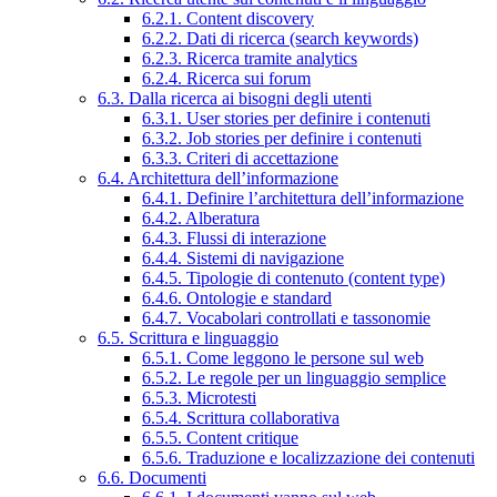
6.2.1. Content discovery
6.2.2. Dati di ricerca (search keywords)
6.2.3. Ricerca tramite analytics
6.2.4. Ricerca sui forum
6.3. Dalla ricerca ai bisogni degli utenti
6.3.1. User stories per definire i contenuti
6.3.2. Job stories per definire i contenuti
6.3.3. Criteri di accettazione
6.4. Architettura dell’informazione
6.4.1. Definire l’architettura dell’informazione
6.4.2. Alberatura
6.4.3. Flussi di interazione
6.4.4. Sistemi di navigazione
6.4.5. Tipologie di contenuto (content type)
6.4.6. Ontologie e standard
6.4.7. Vocabolari controllati e tassonomie
6.5. Scrittura e linguaggio
6.5.1. Come leggono le persone sul web
6.5.2. Le regole per un linguaggio semplice
6.5.3. Microtesti
6.5.4. Scrittura collaborativa
6.5.5. Content critique
6.5.6. Traduzione e localizzazione dei contenuti
6.6. Documenti