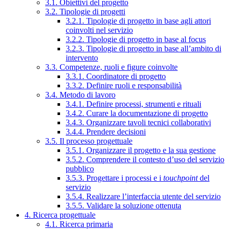
3.1. Obiettivi del progetto
3.2. Tipologie di progetti
3.2.1. Tipologie di progetto in base agli attori
coinvolti nel servizio
3.2.2. Tipologie di progetto in base al focus
3.2.3. Tipologie di progetto in base all’ambito di
intervento
3.3. Competenze, ruoli e figure coinvolte
3.3.1. Coordinatore di progetto
3.3.2. Definire ruoli e responsabilità
3.4. Metodo di lavoro
3.4.1. Definire processi, strumenti e rituali
3.4.2. Curare la documentazione di progetto
3.4.3. Organizzare tavoli tecnici collaborativi
3.4.4. Prendere decisioni
3.5. Il processo progettuale
3.5.1. Organizzare il progetto e la sua gestione
3.5.2. Comprendere il contesto d’uso del servizio
pubblico
3.5.3. Progettare i processi e i
touchpoint
del
servizio
3.5.4. Realizzare l’interfaccia utente del servizio
3.5.5. Validare la soluzione ottenuta
4. Ricerca progettuale
4.1. Ricerca primaria