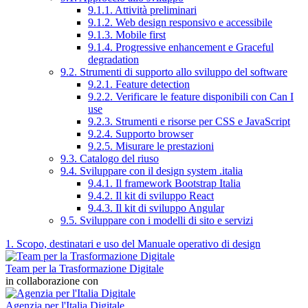
9.1.1. Attività preliminari
9.1.2. Web design responsivo e accessibile
9.1.3. Mobile first
9.1.4. Progressive enhancement e Graceful
degradation
9.2. Strumenti di supporto allo sviluppo del software
9.2.1. Feature detection
9.2.2. Verificare le feature disponibili con Can I
use
9.2.3. Strumenti e risorse per CSS e JavaScript
9.2.4. Supporto browser
9.2.5. Misurare le prestazioni
9.3. Catalogo del riuso
9.4. Sviluppare con il design system .italia
9.4.1. Il framework Bootstrap Italia
9.4.2. Il kit di sviluppo React
9.4.3. Il kit di sviluppo Angular
9.5. Sviluppare con i modelli di sito e servizi
1. Scopo, destinatari e uso del Manuale operativo di design
Team per la Trasformazione Digitale
in collaborazione con
Agenzia per l'Italia Digitale