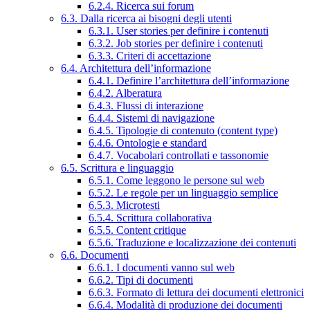
6.2.4. Ricerca sui forum
6.3. Dalla ricerca ai bisogni degli utenti
6.3.1. User stories per definire i contenuti
6.3.2. Job stories per definire i contenuti
6.3.3. Criteri di accettazione
6.4. Architettura dell’informazione
6.4.1. Definire l’architettura dell’informazione
6.4.2. Alberatura
6.4.3. Flussi di interazione
6.4.4. Sistemi di navigazione
6.4.5. Tipologie di contenuto (content type)
6.4.6. Ontologie e standard
6.4.7. Vocabolari controllati e tassonomie
6.5. Scrittura e linguaggio
6.5.1. Come leggono le persone sul web
6.5.2. Le regole per un linguaggio semplice
6.5.3. Microtesti
6.5.4. Scrittura collaborativa
6.5.5. Content critique
6.5.6. Traduzione e localizzazione dei contenuti
6.6. Documenti
6.6.1. I documenti vanno sul web
6.6.2. Tipi di documenti
6.6.3. Formato di lettura dei documenti elettronici
6.6.4. Modalità di produzione dei documenti