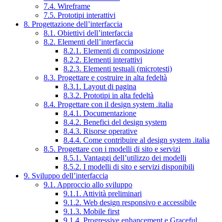
7.4. Wireframe
7.5. Prototipi interattivi
8. Progettazione dell’interfaccia
8.1. Obiettivi dell’interfaccia
8.2. Elementi dell’interfaccia
8.2.1. Elementi di composizione
8.2.2. Elementi interattivi
8.2.3. Elementi testuali (microtesti)
8.3. Progettare e costruire in alta fedeltà
8.3.1. Layout di pagina
8.3.2. Prototipi in alta fedeltà
8.4. Progettare con il design system .italia
8.4.1. Documentazione
8.4.2. Benefici del design system
8.4.3. Risorse operative
8.4.4. Come contribuire al design system .italia
8.5. Progettare con i modelli di sito e servizi
8.5.1. Vantaggi dell’utilizzo dei modelli
8.5.2. I modelli di sito e servizi disponibili
9. Sviluppo dell’interfaccia
9.1. Approccio allo sviluppo
9.1.1. Attività preliminari
9.1.2. Web design responsivo e accessibile
9.1.3. Mobile first
9.1.4. Progressive enhancement e Graceful