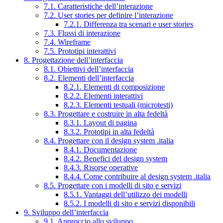
7.1. Caratteristiche dell’interazione
7.2. User stories per definire l’interazione
7.2.1. Differenza tra scenari e user stories
7.3. Flussi di interazione
7.4. Wireframe
7.5. Prototipi interattivi
8. Progettazione dell’interfaccia
8.1. Obiettivi dell’interfaccia
8.2. Elementi dell’interfaccia
8.2.1. Elementi di composizione
8.2.2. Elementi interattivi
8.2.3. Elementi testuali (microtesti)
8.3. Progettare e costruire in alta fedeltà
8.3.1. Layout di pagina
8.3.2. Prototipi in alta fedeltà
8.4. Progettare con il design system .italia
8.4.1. Documentazione
8.4.2. Benefici del design system
8.4.3. Risorse operative
8.4.4. Come contribuire al design system .italia
8.5. Progettare con i modelli di sito e servizi
8.5.1. Vantaggi dell’utilizzo dei modelli
8.5.2. I modelli di sito e servizi disponibili
9. Sviluppo dell’interfaccia
9.1. Approccio allo sviluppo