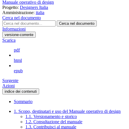
Manuale operativo di design
Progetto:
Designers Italia
Amministrazione:
italia
Cerca nel documento
Cerca nel documento
Informazioni
versione-corrente
Scarica
pdf
html
epub
Sorgente
Azioni
indice dei contenuti
Sommario
1. Scopo, destinatari e uso del Manuale operativo di design
1.1. Versionamento e storico
1.2. Consultazione del manuale
1.3. Contribuisci al manuale