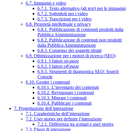
6.7. Immagini e video
6.7.1. Testo alternativo (alt text) per le immagini
6.7.2. Sottotitoli per i video
6.7.3. Trascrizioni per i video
6.8. Proprietà intellettuale e privacy
6.8.1. Pubblicazione di contenuti prodotti dalla
Pubblica Amministrazione
6.8.2. Pubblicazione di contenuti non prodotti
dalla Pubblica Amministrazione
6.8.3. Consenso dei soggetti ritratti
6.9. Ottimizzazione per i motori di ricerca (SEO)
6.9.1. I fattori
on-page
6.9.2. I fattori
off-page
6.9.3. Strumenti di diagnostica SEO: Search
Console
6.10. Gestire i contenuti
6.10.1. L’inventario dei contenuti
6.10.2. Revisionare i contenuti
6.10.3. Migrare i contenuti
6.10.4. Pubblicare i contenuti
7. Progettazione dell’interazione
7.1. Caratteristiche dell’interazione
7.2. User stories per definire l’interazione
7.2.1. Differenza tra scenari e user stories
7.3. Flussi di interazione