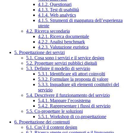
4.1.2. Questionari
4.1.3. Test di usabilità
4.1.4. Web analytics
4.1.5. Strumenti di mappatura dell’esperienza
utente
4.2. Ricerca secondaria
4.2.1. Ricerca documentale
4.2.2. Analisi benchmark
4.2.3. Valutazione euristica
5. Progettazione dei servizi
5.1. Cosa sono i servizi e il service design
5.2. Progettare servizi pubblici digitali
5.3. Definire il modello di servizio
5.3.1. Identificare gli attori coinvolti
5.3.2. Formulare la proposta di valore
5.3.3. Inquadrare gli elementi costitutivi del
servizio
5.4. Descrivere il funzionamento del servizio
5.4.1. Mappare l’ecosistema
5.4.2. Rappresentare i flussi di servizio
5.5. Co-progettare le soluzioni
5.5.1. Workshop di co-progettazione
6. Progettazione dei contenuti
6.1. Cos’è il content design
6.2. Ricerca utente sui contenuti e il linguaggio