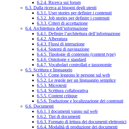
6.2.4. Ricerca sui forum
6.3. Dalla ricerca ai bisogni degli utenti
6.3.1. User stories per definire i contenuti
6.3.2. Job stories per definire i contenuti
6.3.3. Criteri di accettazione
6.4. Architettura dell’informazione
6.4.1. Definire l’architettura dell’informazione
6.4.2. Alberatura
6.4.3. Flussi di interazione
6.4.4. Sistemi di navigazione
6.4.5. Tipologie di contenuto (content type)
6.4.6. Ontologie e standard
6.4.7. Vocabolari controllati e tassonomie
6.5. Scrittura e linguaggio
6.5.1. Come leggono le persone sul web
6.5.2. Le regole per un linguaggio semplice
6.5.3. Microtesti
6.5.4. Scrittura collaborativa
6.5.5. Content critique
6.5.6. Traduzione e localizzazione dei contenuti
6.6. Documenti
6.6.1. I documenti vanno sul web
6.6.2. Tipi di documenti
6.6.3. Formato di lettura dei documenti elettronici
6.6.4. Modalità di produzione dei documenti