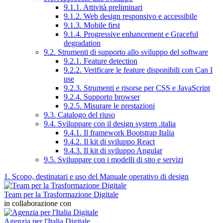
9.1.1. Attività preliminari
9.1.2. Web design responsivo e accessibile
9.1.3. Mobile first
9.1.4. Progressive enhancement e Graceful
degradation
9.2. Strumenti di supporto allo sviluppo del software
9.2.1. Feature detection
9.2.2. Verificare le feature disponibili con Can I
use
9.2.3. Strumenti e risorse per CSS e JavaScript
9.2.4. Supporto browser
9.2.5. Misurare le prestazioni
9.3. Catalogo del riuso
9.4. Sviluppare con il design system .italia
9.4.1. Il framework Bootstrap Italia
9.4.2. Il kit di sviluppo React
9.4.3. Il kit di sviluppo Angular
9.5. Sviluppare con i modelli di sito e servizi
1. Scopo, destinatari e uso del Manuale operativo di design
Team per la Trasformazione Digitale
in collaborazione con
Agenzia per l'Italia Digitale