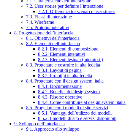
7.1. Caratteristiche dell’interazione
7.2. User stories per definire l’interazione
7.2.1. Differenza tra scenari e user stories
7.3. Flussi di interazione
7.4. Wireframe
7.5. Prototipi interattivi
8. Progettazione dell’interfaccia
8.1. Obiettivi dell’interfaccia
8.2. Elementi dell’interfaccia
8.2.1. Elementi di composizione
8.2.2. Elementi interattivi
8.2.3. Elementi testuali (microtesti)
8.3. Progettare e costruire in alta fedeltà
8.3.1. Layout di pagina
8.3.2. Prototipi in alta fedeltà
8.4. Progettare con il design system .italia
8.4.1. Documentazione
8.4.2. Benefici del design system
8.4.3. Risorse operative
8.4.4. Come contribuire al design system .italia
8.5. Progettare con i modelli di sito e servizi
8.5.1. Vantaggi dell’utilizzo dei modelli
8.5.2. I modelli di sito e servizi disponibili
9. Sviluppo dell’interfaccia
9.1. Approccio allo sviluppo