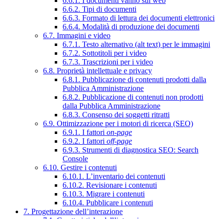
6.6.1. I documenti vanno sul web
6.6.2. Tipi di documenti
6.6.3. Formato di lettura dei documenti elettronici
6.6.4. Modalità di produzione dei documenti
6.7. Immagini e video
6.7.1. Testo alternativo (alt text) per le immagini
6.7.2. Sottotitoli per i video
6.7.3. Trascrizioni per i video
6.8. Proprietà intellettuale e privacy
6.8.1. Pubblicazione di contenuti prodotti dalla
Pubblica Amministrazione
6.8.2. Pubblicazione di contenuti non prodotti
dalla Pubblica Amministrazione
6.8.3. Consenso dei soggetti ritratti
6.9. Ottimizzazione per i motori di ricerca (SEO)
6.9.1. I fattori
on-page
6.9.2. I fattori
off-page
6.9.3. Strumenti di diagnostica SEO: Search
Console
6.10. Gestire i contenuti
6.10.1. L’inventario dei contenuti
6.10.2. Revisionare i contenuti
6.10.3. Migrare i contenuti
6.10.4. Pubblicare i contenuti
7. Progettazione dell’interazione