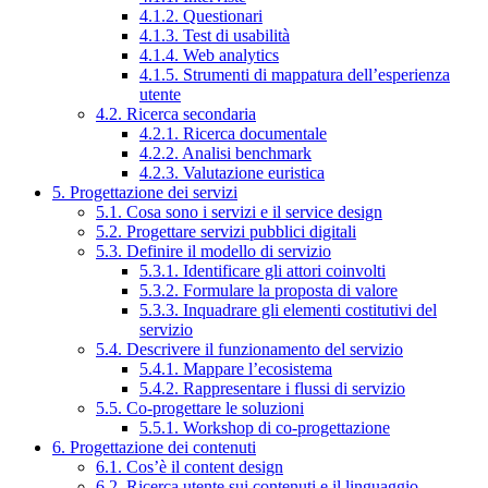
4.1.2. Questionari
4.1.3. Test di usabilità
4.1.4. Web analytics
4.1.5. Strumenti di mappatura dell’esperienza
utente
4.2. Ricerca secondaria
4.2.1. Ricerca documentale
4.2.2. Analisi benchmark
4.2.3. Valutazione euristica
5. Progettazione dei servizi
5.1. Cosa sono i servizi e il service design
5.2. Progettare servizi pubblici digitali
5.3. Definire il modello di servizio
5.3.1. Identificare gli attori coinvolti
5.3.2. Formulare la proposta di valore
5.3.3. Inquadrare gli elementi costitutivi del
servizio
5.4. Descrivere il funzionamento del servizio
5.4.1. Mappare l’ecosistema
5.4.2. Rappresentare i flussi di servizio
5.5. Co-progettare le soluzioni
5.5.1. Workshop di co-progettazione
6. Progettazione dei contenuti
6.1. Cos’è il content design
6.2. Ricerca utente sui contenuti e il linguaggio