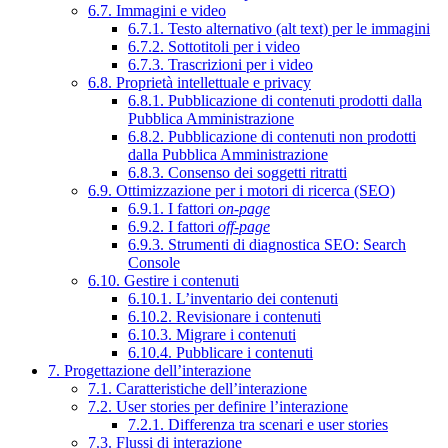
6.7. Immagini e video
6.7.1. Testo alternativo (alt text) per le immagini
6.7.2. Sottotitoli per i video
6.7.3. Trascrizioni per i video
6.8. Proprietà intellettuale e privacy
6.8.1. Pubblicazione di contenuti prodotti dalla
Pubblica Amministrazione
6.8.2. Pubblicazione di contenuti non prodotti
dalla Pubblica Amministrazione
6.8.3. Consenso dei soggetti ritratti
6.9. Ottimizzazione per i motori di ricerca (SEO)
6.9.1. I fattori
on-page
6.9.2. I fattori
off-page
6.9.3. Strumenti di diagnostica SEO: Search
Console
6.10. Gestire i contenuti
6.10.1. L’inventario dei contenuti
6.10.2. Revisionare i contenuti
6.10.3. Migrare i contenuti
6.10.4. Pubblicare i contenuti
7. Progettazione dell’interazione
7.1. Caratteristiche dell’interazione
7.2. User stories per definire l’interazione
7.2.1. Differenza tra scenari e user stories
7.3. Flussi di interazione