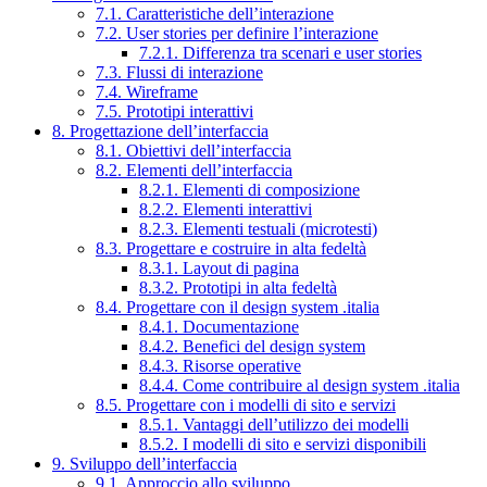
7.1. Caratteristiche dell’interazione
7.2. User stories per definire l’interazione
7.2.1. Differenza tra scenari e user stories
7.3. Flussi di interazione
7.4. Wireframe
7.5. Prototipi interattivi
8. Progettazione dell’interfaccia
8.1. Obiettivi dell’interfaccia
8.2. Elementi dell’interfaccia
8.2.1. Elementi di composizione
8.2.2. Elementi interattivi
8.2.3. Elementi testuali (microtesti)
8.3. Progettare e costruire in alta fedeltà
8.3.1. Layout di pagina
8.3.2. Prototipi in alta fedeltà
8.4. Progettare con il design system .italia
8.4.1. Documentazione
8.4.2. Benefici del design system
8.4.3. Risorse operative
8.4.4. Come contribuire al design system .italia
8.5. Progettare con i modelli di sito e servizi
8.5.1. Vantaggi dell’utilizzo dei modelli
8.5.2. I modelli di sito e servizi disponibili
9. Sviluppo dell’interfaccia
9.1. Approccio allo sviluppo