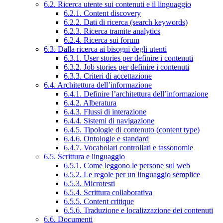
6.2. Ricerca utente sui contenuti e il linguaggio
6.2.1. Content discovery
6.2.2. Dati di ricerca (search keywords)
6.2.3. Ricerca tramite analytics
6.2.4. Ricerca sui forum
6.3. Dalla ricerca ai bisogni degli utenti
6.3.1. User stories per definire i contenuti
6.3.2. Job stories per definire i contenuti
6.3.3. Criteri di accettazione
6.4. Architettura dell’informazione
6.4.1. Definire l’architettura dell’informazione
6.4.2. Alberatura
6.4.3. Flussi di interazione
6.4.4. Sistemi di navigazione
6.4.5. Tipologie di contenuto (content type)
6.4.6. Ontologie e standard
6.4.7. Vocabolari controllati e tassonomie
6.5. Scrittura e linguaggio
6.5.1. Come leggono le persone sul web
6.5.2. Le regole per un linguaggio semplice
6.5.3. Microtesti
6.5.4. Scrittura collaborativa
6.5.5. Content critique
6.5.6. Traduzione e localizzazione dei contenuti
6.6. Documenti