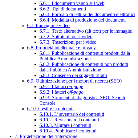
6.6.1. I documenti vanno sul web
6.6.2. Tipi di documenti
6.6.3. Formato di lettura dei documenti elettronici
6.6.4. Modalità di produzione dei documenti
6.7. Immagini e video
6.7.1. Testo alternativo (alt text) per le immagini
6.7.2. Sottotitoli per i video
6.7.3. Trascrizioni per i video
6.8. Proprietà intellettuale e privacy
6.8.1. Pubblicazione di contenuti prodotti dalla
Pubblica Amministrazione
6.8.2. Pubblicazione di contenuti non prodotti
dalla Pubblica Amministrazione
6.8.3. Consenso dei soggetti ritratti
6.9. Ottimizzazione per i motori di ricerca (SEO)
6.9.1. I fattori
on-page
6.9.2. I fattori
off-page
6.9.3. Strumenti di diagnostica SEO: Search
Console
6.10. Gestire i contenuti
6.10.1. L’inventario dei contenuti
6.10.2. Revisionare i contenuti
6.10.3. Migrare i contenuti
6.10.4. Pubblicare i contenuti
7. Progettazione dell’interazione