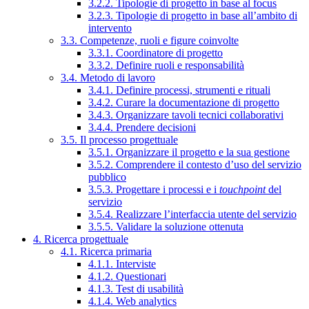
3.2.2. Tipologie di progetto in base al focus
3.2.3. Tipologie di progetto in base all’ambito di
intervento
3.3. Competenze, ruoli e figure coinvolte
3.3.1. Coordinatore di progetto
3.3.2. Definire ruoli e responsabilità
3.4. Metodo di lavoro
3.4.1. Definire processi, strumenti e rituali
3.4.2. Curare la documentazione di progetto
3.4.3. Organizzare tavoli tecnici collaborativi
3.4.4. Prendere decisioni
3.5. Il processo progettuale
3.5.1. Organizzare il progetto e la sua gestione
3.5.2. Comprendere il contesto d’uso del servizio
pubblico
3.5.3. Progettare i processi e i
touchpoint
del
servizio
3.5.4. Realizzare l’interfaccia utente del servizio
3.5.5. Validare la soluzione ottenuta
4. Ricerca progettuale
4.1. Ricerca primaria
4.1.1. Interviste
4.1.2. Questionari
4.1.3. Test di usabilità
4.1.4. Web analytics