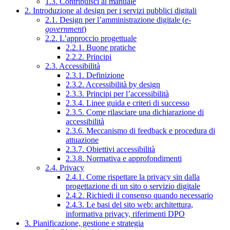
1.3. Contribuisci al manuale
2. Introduzione al design per i servizi pubblici digitali
2.1. Design per l’amministrazione digitale (
e-
government
)
2.2. L’approccio progettuale
2.2.1. Buone pratiche
2.2.2. Principi
2.3. Accessibilità
2.3.1. Definizione
2.3.2. Accessibilità by design
2.3.3. Principi per l’accessibilità
2.3.4. Linee guida e criteri di successo
2.3.5. Come rilasciare una dichiarazione di
accessibilità
2.3.6. Meccanismo di feedback e procedura di
attuazione
2.3.7. Obiettivi accessibilità
2.3.8. Normativa e approfondimenti
2.4. Privacy
2.4.1. Come rispettare la privacy sin dalla
progettazione di un sito o servizio digitale
2.4.2. Richiedi il consenso quando necessario
2.4.3. Le basi del sito web: architettura,
informativa privacy, riferimenti DPO
3. Pianificazione, gestione e strategia