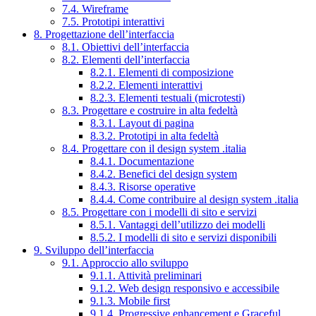
7.4. Wireframe
7.5. Prototipi interattivi
8. Progettazione dell’interfaccia
8.1. Obiettivi dell’interfaccia
8.2. Elementi dell’interfaccia
8.2.1. Elementi di composizione
8.2.2. Elementi interattivi
8.2.3. Elementi testuali (microtesti)
8.3. Progettare e costruire in alta fedeltà
8.3.1. Layout di pagina
8.3.2. Prototipi in alta fedeltà
8.4. Progettare con il design system .italia
8.4.1. Documentazione
8.4.2. Benefici del design system
8.4.3. Risorse operative
8.4.4. Come contribuire al design system .italia
8.5. Progettare con i modelli di sito e servizi
8.5.1. Vantaggi dell’utilizzo dei modelli
8.5.2. I modelli di sito e servizi disponibili
9. Sviluppo dell’interfaccia
9.1. Approccio allo sviluppo
9.1.1. Attività preliminari
9.1.2. Web design responsivo e accessibile
9.1.3. Mobile first
9.1.4. Progressive enhancement e Graceful