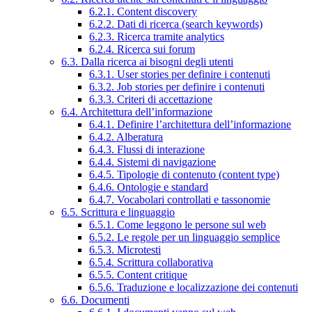
6.2.1. Content discovery
6.2.2. Dati di ricerca (search keywords)
6.2.3. Ricerca tramite analytics
6.2.4. Ricerca sui forum
6.3. Dalla ricerca ai bisogni degli utenti
6.3.1. User stories per definire i contenuti
6.3.2. Job stories per definire i contenuti
6.3.3. Criteri di accettazione
6.4. Architettura dell’informazione
6.4.1. Definire l’architettura dell’informazione
6.4.2. Alberatura
6.4.3. Flussi di interazione
6.4.4. Sistemi di navigazione
6.4.5. Tipologie di contenuto (content type)
6.4.6. Ontologie e standard
6.4.7. Vocabolari controllati e tassonomie
6.5. Scrittura e linguaggio
6.5.1. Come leggono le persone sul web
6.5.2. Le regole per un linguaggio semplice
6.5.3. Microtesti
6.5.4. Scrittura collaborativa
6.5.5. Content critique
6.5.6. Traduzione e localizzazione dei contenuti
6.6. Documenti