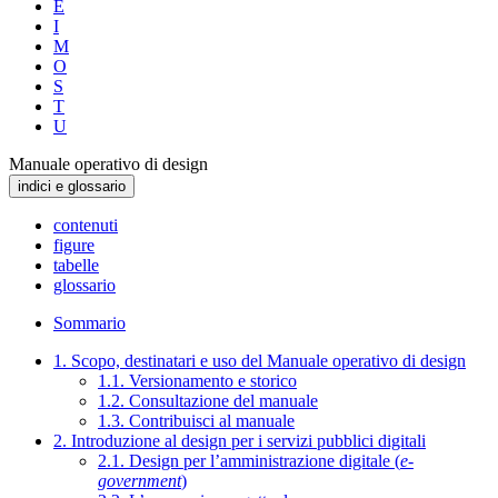
E
I
M
O
S
T
U
Manuale operativo di design
indici e glossario
contenuti
figure
tabelle
glossario
Sommario
1. Scopo, destinatari e uso del Manuale operativo di design
1.1. Versionamento e storico
1.2. Consultazione del manuale
1.3. Contribuisci al manuale
2. Introduzione al design per i servizi pubblici digitali
2.1. Design per l’amministrazione digitale (
e-
government
)