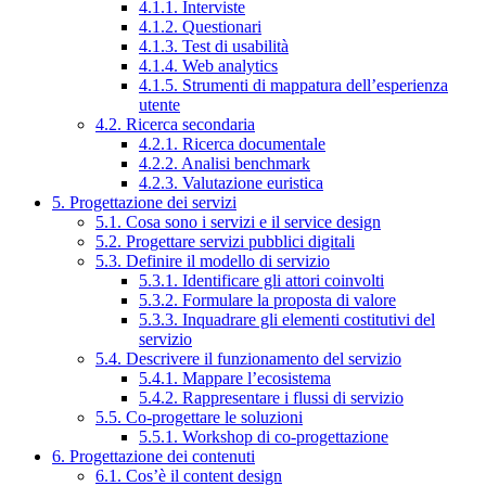
4.1.1. Interviste
4.1.2. Questionari
4.1.3. Test di usabilità
4.1.4. Web analytics
4.1.5. Strumenti di mappatura dell’esperienza
utente
4.2. Ricerca secondaria
4.2.1. Ricerca documentale
4.2.2. Analisi benchmark
4.2.3. Valutazione euristica
5. Progettazione dei servizi
5.1. Cosa sono i servizi e il service design
5.2. Progettare servizi pubblici digitali
5.3. Definire il modello di servizio
5.3.1. Identificare gli attori coinvolti
5.3.2. Formulare la proposta di valore
5.3.3. Inquadrare gli elementi costitutivi del
servizio
5.4. Descrivere il funzionamento del servizio
5.4.1. Mappare l’ecosistema
5.4.2. Rappresentare i flussi di servizio
5.5. Co-progettare le soluzioni
5.5.1. Workshop di co-progettazione
6. Progettazione dei contenuti
6.1. Cos’è il content design