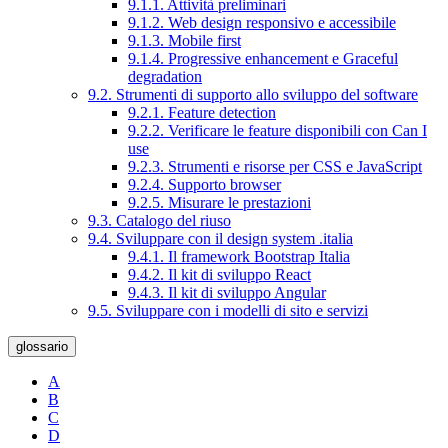
9.1.1. Attività preliminari
9.1.2. Web design responsivo e accessibile
9.1.3. Mobile first
9.1.4. Progressive enhancement e Graceful
degradation
9.2. Strumenti di supporto allo sviluppo del software
9.2.1. Feature detection
9.2.2. Verificare le feature disponibili con Can I
use
9.2.3. Strumenti e risorse per CSS e JavaScript
9.2.4. Supporto browser
9.2.5. Misurare le prestazioni
9.3. Catalogo del riuso
9.4. Sviluppare con il design system .italia
9.4.1. Il framework Bootstrap Italia
9.4.2. Il kit di sviluppo React
9.4.3. Il kit di sviluppo Angular
9.5. Sviluppare con i modelli di sito e servizi
glossario
A
B
C
D