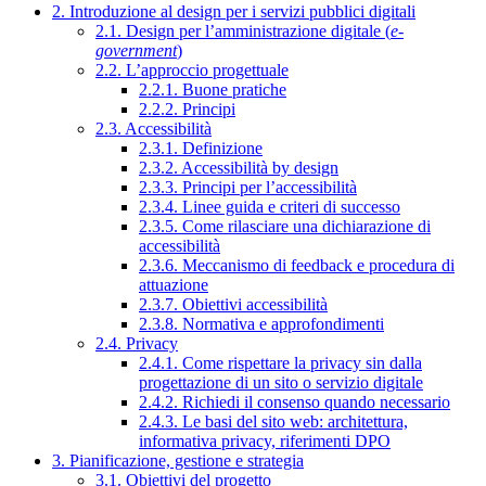
2. Introduzione al design per i servizi pubblici digitali
2.1. Design per l’amministrazione digitale (
e-
government
)
2.2. L’approccio progettuale
2.2.1. Buone pratiche
2.2.2. Principi
2.3. Accessibilità
2.3.1. Definizione
2.3.2. Accessibilità by design
2.3.3. Principi per l’accessibilità
2.3.4. Linee guida e criteri di successo
2.3.5. Come rilasciare una dichiarazione di
accessibilità
2.3.6. Meccanismo di feedback e procedura di
attuazione
2.3.7. Obiettivi accessibilità
2.3.8. Normativa e approfondimenti
2.4. Privacy
2.4.1. Come rispettare la privacy sin dalla
progettazione di un sito o servizio digitale
2.4.2. Richiedi il consenso quando necessario
2.4.3. Le basi del sito web: architettura,
informativa privacy, riferimenti DPO
3. Pianificazione, gestione e strategia
3.1. Obiettivi del progetto