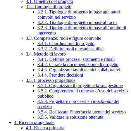
3.1. Obiettivi del progetto
3.2. Tipologie di progetti
3.2.1. Tipologie di progetto in base agli attori
coinvolti nel servizio
3.2.2. Tipologie di progetto in base al focus
3.2.3. Tipologie di progetto in base all’ambito di
intervento
3.3. Competenze, ruoli e figure coinvolte
3.3.1. Coordinatore di progetto
3.3.2. Definire ruoli e responsabilità
3.4. Metodo di lavoro
3.4.1. Definire processi, strumenti e rituali
3.4.2. Curare la documentazione di progetto
3.4.3. Organizzare tavoli tecnici collaborativi
3.4.4. Prendere decisioni
3.5. Il processo progettuale
3.5.1. Organizzare il progetto e la sua gestione
3.5.2. Comprendere il contesto d’uso del servizio
pubblico
3.5.3. Progettare i processi e i
touchpoint
del
servizio
3.5.4. Realizzare l’interfaccia utente del servizio
3.5.5. Validare la soluzione ottenuta
4. Ricerca progettuale
4.1. Ricerca primaria