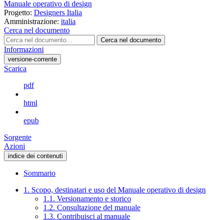
Manuale operativo di design
Progetto:
Designers Italia
Amministrazione:
italia
Cerca nel documento
Cerca nel documento
Informazioni
versione-corrente
Scarica
pdf
html
epub
Sorgente
Azioni
indice dei contenuti
Sommario
1. Scopo, destinatari e uso del Manuale operativo di design
1.1. Versionamento e storico
1.2. Consultazione del manuale
1.3. Contribuisci al manuale