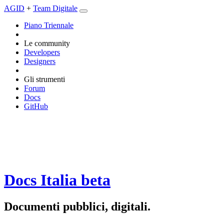
AGID
+
Team Digitale
Piano Triennale
Le community
Developers
Designers
Gli strumenti
Forum
Docs
GitHub
Docs Italia
beta
Documenti pubblici, digitali.