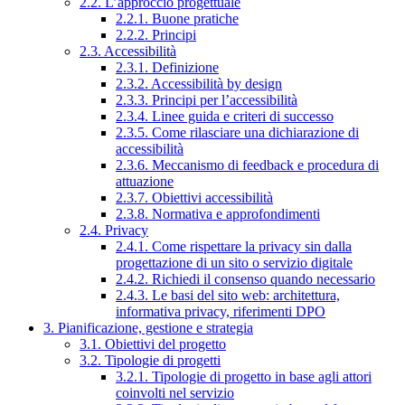
2.2. L’approccio progettuale
2.2.1. Buone pratiche
2.2.2. Principi
2.3. Accessibilità
2.3.1. Definizione
2.3.2. Accessibilità by design
2.3.3. Principi per l’accessibilità
2.3.4. Linee guida e criteri di successo
2.3.5. Come rilasciare una dichiarazione di
accessibilità
2.3.6. Meccanismo di feedback e procedura di
attuazione
2.3.7. Obiettivi accessibilità
2.3.8. Normativa e approfondimenti
2.4. Privacy
2.4.1. Come rispettare la privacy sin dalla
progettazione di un sito o servizio digitale
2.4.2. Richiedi il consenso quando necessario
2.4.3. Le basi del sito web: architettura,
informativa privacy, riferimenti DPO
3. Pianificazione, gestione e strategia
3.1. Obiettivi del progetto
3.2. Tipologie di progetti
3.2.1. Tipologie di progetto in base agli attori
coinvolti nel servizio