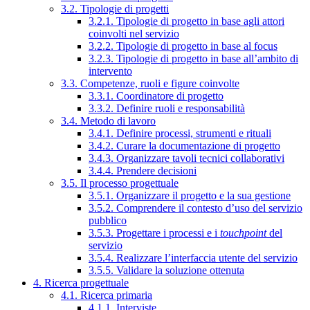
3.2. Tipologie di progetti
3.2.1. Tipologie di progetto in base agli attori
coinvolti nel servizio
3.2.2. Tipologie di progetto in base al focus
3.2.3. Tipologie di progetto in base all’ambito di
intervento
3.3. Competenze, ruoli e figure coinvolte
3.3.1. Coordinatore di progetto
3.3.2. Definire ruoli e responsabilità
3.4. Metodo di lavoro
3.4.1. Definire processi, strumenti e rituali
3.4.2. Curare la documentazione di progetto
3.4.3. Organizzare tavoli tecnici collaborativi
3.4.4. Prendere decisioni
3.5. Il processo progettuale
3.5.1. Organizzare il progetto e la sua gestione
3.5.2. Comprendere il contesto d’uso del servizio
pubblico
3.5.3. Progettare i processi e i
touchpoint
del
servizio
3.5.4. Realizzare l’interfaccia utente del servizio
3.5.5. Validare la soluzione ottenuta
4. Ricerca progettuale
4.1. Ricerca primaria
4.1.1. Interviste