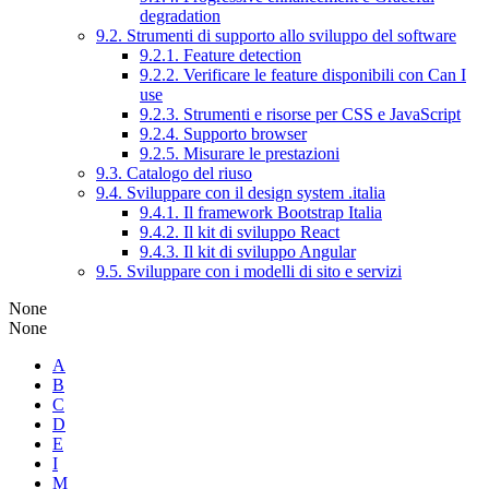
degradation
9.2. Strumenti di supporto allo sviluppo del software
9.2.1. Feature detection
9.2.2. Verificare le feature disponibili con Can I
use
9.2.3. Strumenti e risorse per CSS e JavaScript
9.2.4. Supporto browser
9.2.5. Misurare le prestazioni
9.3. Catalogo del riuso
9.4. Sviluppare con il design system .italia
9.4.1. Il framework Bootstrap Italia
9.4.2. Il kit di sviluppo React
9.4.3. Il kit di sviluppo Angular
9.5. Sviluppare con i modelli di sito e servizi
None
None
A
B
C
D
E
I
M