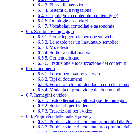
6.4.3. Flussi di interazione
6.4.4. Sistemi di navigazione
6.4.5. Tipologie di contenuto (content type)
6.4.6. Ontologie e standard
6.4.7. Vocabolari controllati e tassonomie
6.5. Scrittura e linguaggio
6.5.1. Come leggono le persone sul web
6.5.2. Le regole per un linguaggio semplice
6.5.3. Microtesti
6.5.4. Scrittura collaborativa
6.5.5. Content critique
6.5.6. Traduzione e localizzazione dei contenuti
6.6. Documenti
6.6.1. I documenti vanno sul web
6.6.2. Tipi di documenti
6.6.3. Formato di lettura dei documenti elettronici
6.6.4. Modalità di produzione dei documenti
6.7. Immagini e video
6.7.1. Testo alternativo (alt text) per le immagini
6.7.2. Sottotitoli per i video
6.7.3. Trascrizioni per i video
6.8. Proprietà intellettuale e privacy
6.8.1. Pubblicazione di contenuti prodotti dalla P
6.8.2. Pubblicazione di contenuti non prodotti dal