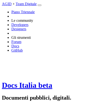
AGID
+
Team Digitale
Piano Triennale
Le community
Developers
Designers
Gli strumenti
Forum
Docs
GitHub
Docs Italia
beta
Documenti pubblici, digitali.