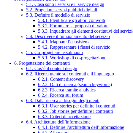
5.1. Cosa sono i servizi e il service design
5.2. Progettare servizi pubblici digitali
5.3. Definire il modello di servizio
5.3.1. Identificare gli attori coinvolti
5.3.2. Formulare la proposta di valore
5.3.3. Inquadrare gli elementi costitutivi del serviz
5.4. Descrivere il funzionamento del servizio
5.4.1. Mappare l’ecosistema
5.4.2. Rappresentare i flussi di servizio
5.5. Co-progettare le soluzioni
5.5.1. Workshop di co-progettazione
6. Progettazione dei contenuti
6.1. Cos’è il content design
6.2. Ricerca utente sui contenuti e il linguaggio
6.2.1. Content discovery
6.2.2. Dati di ricerca (search keywords)
6.2.3. Ricerca tramite analytics
6.2.4. Ricerca sui forum
6.3. Dalla ricerca ai bisogni degli utenti
6.3.1. User stories per definire i contenuti
6.3.2. Job stories per definire i contenuti
6.3.3. Criteri di accettazione
6.4. Architettura dell’informazione
6.4.1. Definire l’architettura dell’informazione
6.4.2. Alberatura