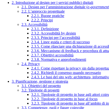
2. Introduzione al design per i servizi pubblici digitali
2.1. Design per l’amministrazione digitale (
e-government
2.2. L’approccio progettuale
2.2.1. Buone pratiche
2.2.2. Principi
2.3. Accessibilità
2.3.1. Definizione
2.3.2. Accessibilità by design
2.3.3. Principi per l’accessibilità
2.3.4. Linee guida e criteri di successo
2.3.5. Come rilasciare una dichiarazione di accessib
2.3.6. Meccanismo di feedback e procedura di attu
2.3.7. Obiettivi accessibilità
2.3.8. Normativa e approfondimenti
2.4. Privacy
2.4.1. Come rispettare la privacy sin dalla progettaz
2.4.2. Richiedi il consenso quando necessario
2.4.3. Le basi del sito web: architettura, informati
3. Pianificazione, gestione e strategia
3.1. Obiettivi del progetto
3.2. Tipologie di progetti
3.2.1. Tipologie di progetto in base agli attori coinv
3.2.2. Tipologie di progetto in base al focus
3.2.3. Tipologie di progetto in base all’ambito di i
3.3. Competenze, ruoli e figure coinvolte