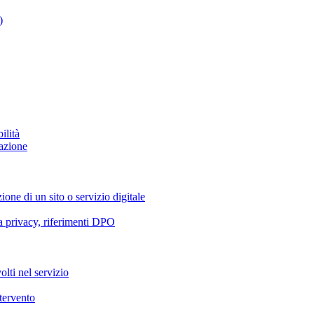
)
ilità
azione
ione di un sito o servizio digitale
va privacy, riferimenti DPO
olti nel servizio
ntervento