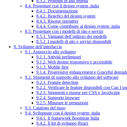
8.3.2. Prototipi in alta fedeltà
8.4. Progettare con il design system .italia
8.4.1. Documentazione
8.4.2. Benefici del design system
8.4.3. Risorse operative
8.4.4. Come contribuire al design system .italia
8.5. Progettare con i modelli di sito e servizi
8.5.1. Vantaggi dell’utilizzo dei modelli
8.5.2. I modelli di sito e servizi disponibili
9. Sviluppo dell’interfaccia
9.1. Approccio allo sviluppo
9.1.1. Attività preliminari
9.1.2. Web design responsivo e accessibile
9.1.3. Mobile first
9.1.4. Progressive enhancement e Graceful degrad
9.2. Strumenti di supporto allo sviluppo del software
9.2.1. Feature detection
9.2.2. Verificare le feature disponibili con Can I us
9.2.3. Strumenti e risorse per CSS e JavaScript
9.2.4. Supporto browser
9.2.5. Misurare le prestazioni
9.3. Catalogo del riuso
9.4. Sviluppare con il design system .italia
9.4.1. Il framework Bootstrap Italia
9.4.2. Il kit di sviluppo React