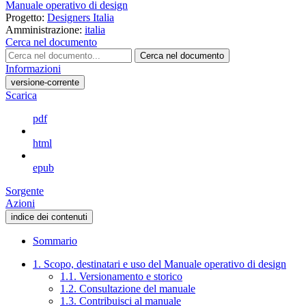
Manuale operativo di design
Progetto:
Designers Italia
Amministrazione:
italia
Cerca nel documento
Cerca nel documento
Informazioni
versione-corrente
Scarica
pdf
html
epub
Sorgente
Azioni
indice dei contenuti
Sommario
1. Scopo, destinatari e uso del Manuale operativo di design
1.1. Versionamento e storico
1.2. Consultazione del manuale
1.3. Contribuisci al manuale