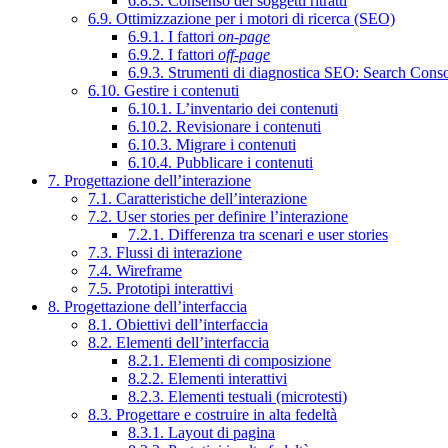
6.8.3. Consenso dei soggetti ritratti
6.9. Ottimizzazione per i motori di ricerca (SEO)
6.9.1. I fattori
on-page
6.9.2. I fattori
off-page
6.9.3. Strumenti di diagnostica SEO: Search Cons
6.10. Gestire i contenuti
6.10.1. L’inventario dei contenuti
6.10.2. Revisionare i contenuti
6.10.3. Migrare i contenuti
6.10.4. Pubblicare i contenuti
7. Progettazione dell’interazione
7.1. Caratteristiche dell’interazione
7.2. User stories per definire l’interazione
7.2.1. Differenza tra scenari e user stories
7.3. Flussi di interazione
7.4. Wireframe
7.5. Prototipi interattivi
8. Progettazione dell’interfaccia
8.1. Obiettivi dell’interfaccia
8.2. Elementi dell’interfaccia
8.2.1. Elementi di composizione
8.2.2. Elementi interattivi
8.2.3. Elementi testuali (microtesti)
8.3. Progettare e costruire in alta fedeltà
8.3.1. Layout di pagina