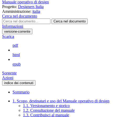
Manuale operativo di design
Progetto:
Designers Italia
Amministrazione:
italia
Cerca nel documento
Cerca nel documento
Informazioni
versione-corrente
Scarica
pdf
html
epub
Sorgente
Azioni
indice dei contenuti
Sommario
1. Scopo, destinatari e uso del Manuale operativo di design
1.1. Versionamento e storico
1.2. Consultazione del manuale
1.3. Contribuisci al manuale