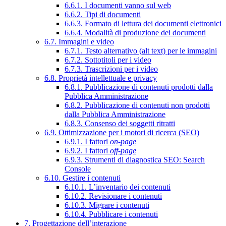
6.6.1. I documenti vanno sul web
6.6.2. Tipi di documenti
6.6.3. Formato di lettura dei documenti elettronici
6.6.4. Modalità di produzione dei documenti
6.7. Immagini e video
6.7.1. Testo alternativo (alt text) per le immagini
6.7.2. Sottotitoli per i video
6.7.3. Trascrizioni per i video
6.8. Proprietà intellettuale e privacy
6.8.1. Pubblicazione di contenuti prodotti dalla
Pubblica Amministrazione
6.8.2. Pubblicazione di contenuti non prodotti
dalla Pubblica Amministrazione
6.8.3. Consenso dei soggetti ritratti
6.9. Ottimizzazione per i motori di ricerca (SEO)
6.9.1. I fattori
on-page
6.9.2. I fattori
off-page
6.9.3. Strumenti di diagnostica SEO: Search
Console
6.10. Gestire i contenuti
6.10.1. L’inventario dei contenuti
6.10.2. Revisionare i contenuti
6.10.3. Migrare i contenuti
6.10.4. Pubblicare i contenuti
7. Progettazione dell’interazione