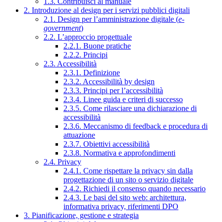
1.3. Contribuisci al manuale
2. Introduzione al design per i servizi pubblici digitali
2.1. Design per l’amministrazione digitale (
e-
government
)
2.2. L’approccio progettuale
2.2.1. Buone pratiche
2.2.2. Principi
2.3. Accessibilità
2.3.1. Definizione
2.3.2. Accessibilità by design
2.3.3. Principi per l’accessibilità
2.3.4. Linee guida e criteri di successo
2.3.5. Come rilasciare una dichiarazione di
accessibilità
2.3.6. Meccanismo di feedback e procedura di
attuazione
2.3.7. Obiettivi accessibilità
2.3.8. Normativa e approfondimenti
2.4. Privacy
2.4.1. Come rispettare la privacy sin dalla
progettazione di un sito o servizio digitale
2.4.2. Richiedi il consenso quando necessario
2.4.3. Le basi del sito web: architettura,
informativa privacy, riferimenti DPO
3. Pianificazione, gestione e strategia