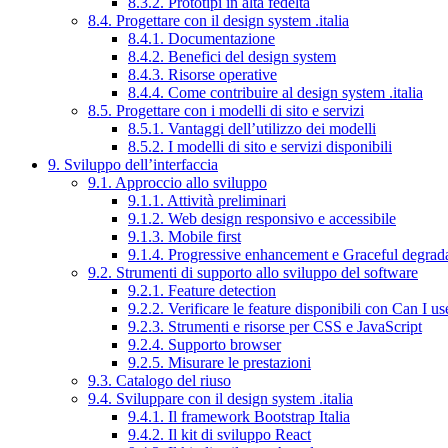
8.3.2. Prototipi in alta fedeltà
8.4. Progettare con il design system .italia
8.4.1. Documentazione
8.4.2. Benefici del design system
8.4.3. Risorse operative
8.4.4. Come contribuire al design system .italia
8.5. Progettare con i modelli di sito e servizi
8.5.1. Vantaggi dell’utilizzo dei modelli
8.5.2. I modelli di sito e servizi disponibili
9. Sviluppo dell’interfaccia
9.1. Approccio allo sviluppo
9.1.1. Attività preliminari
9.1.2. Web design responsivo e accessibile
9.1.3. Mobile first
9.1.4. Progressive enhancement e Graceful degrad
9.2. Strumenti di supporto allo sviluppo del software
9.2.1. Feature detection
9.2.2. Verificare le feature disponibili con Can I us
9.2.3. Strumenti e risorse per CSS e JavaScript
9.2.4. Supporto browser
9.2.5. Misurare le prestazioni
9.3. Catalogo del riuso
9.4. Sviluppare con il design system .italia
9.4.1. Il framework Bootstrap Italia
9.4.2. Il kit di sviluppo React