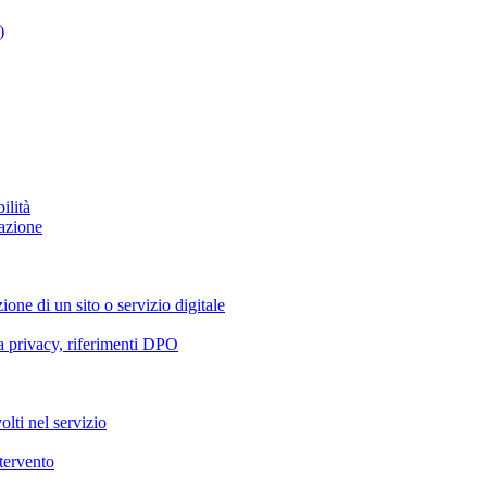
)
ilità
azione
ione di un sito o servizio digitale
va privacy, riferimenti DPO
olti nel servizio
ntervento