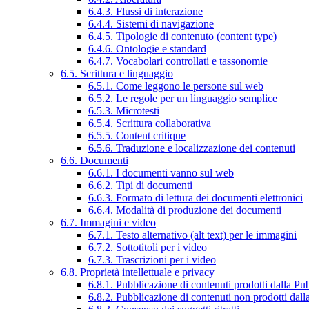
6.4.3. Flussi di interazione
6.4.4. Sistemi di navigazione
6.4.5. Tipologie di contenuto (content type)
6.4.6. Ontologie e standard
6.4.7. Vocabolari controllati e tassonomie
6.5. Scrittura e linguaggio
6.5.1. Come leggono le persone sul web
6.5.2. Le regole per un linguaggio semplice
6.5.3. Microtesti
6.5.4. Scrittura collaborativa
6.5.5. Content critique
6.5.6. Traduzione e localizzazione dei contenuti
6.6. Documenti
6.6.1. I documenti vanno sul web
6.6.2. Tipi di documenti
6.6.3. Formato di lettura dei documenti elettronici
6.6.4. Modalità di produzione dei documenti
6.7. Immagini e video
6.7.1. Testo alternativo (alt text) per le immagini
6.7.2. Sottotitoli per i video
6.7.3. Trascrizioni per i video
6.8. Proprietà intellettuale e privacy
6.8.1. Pubblicazione di contenuti prodotti dalla P
6.8.2. Pubblicazione di contenuti non prodotti dal