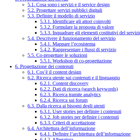
5.1. Cosa sono i servizi e il service design
5.2. Progettare servizi pubblici digitali
5.3. Definire il modello di servizio
5.3.1. Identificare gli attori coinvolti
5.3.2. Formulare la proposta di valore
5.3.3. Inquadrare gli elementi costitutivi del serviz
5.4. Descrivere il funzionamento del servizio
5.4.1. Mappare l’ecosistema
5.4.2. Rappresentare i flussi di servizio
5.5. Co-progettare le soluzioni
5.5.1. Workshop di co-progettazione
6. Progettazione dei contenuti
6.1. Cos’è il content design
6.2. Ricerca utente sui contenuti e il linguaggio
6.2.1. Content discovery
6.2.2. Dati di ricerca (search keywords)
6.2.3. Ricerca tramite analytics
6.2.4. Ricerca sui forum
6.3. Dalla ricerca ai bisogni degli utenti
6.3.1. User stories per definire i contenuti
6.3.2. Job stories per definire i contenuti
6.3.3. Criteri di accettazione
6.4. Architettura dell’informazione
6.4.1. Definire l’architettura dell’informazione
6.4.2. Alberatura