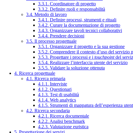
3.3.1. Coordinatore di progetto
3.3.2. Definire ruoli e responsabilità
3.4. Metodo di lavoro
3.4.1. Definire processi, strumenti e rituali
3.4.2. Curare la documentazione di progetto
3.4.3. Organizzare tavoli tecnici collaborativi
3.4.4. Prendere decisioni
3.5. Il processo progettuale
3.5.1. Organizzare il progetto e la sua gestione
3.5.2. Comprendere il contesto d’uso del servizio 
3.5.3. Progettare i processi e i
touchpoint
del servi
3.5.4. Realizzare l’interfaccia utente del servizio
3.5.5. Validare la soluzione ottenuta
4. Ricerca progettuale
4.1. Ricerca primaria
4.1.1. Interviste
4.1.2. Questionari
4.1.3. Test di usabilità
4.1.4. Web analytics
4.1.5. Strumenti di mappatura dell’esperienza uten
4.2. Ricerca secondaria
4.2.1. Ricerca documentale
4.2.2. Analisi benchmark
4.2.3. Valutazione euristica
5. Progettazione dei servizi