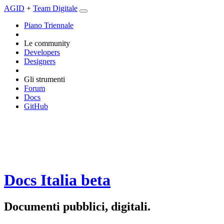
AGID
+
Team Digitale
Piano Triennale
Le community
Developers
Designers
Gli strumenti
Forum
Docs
GitHub
Docs Italia
beta
Documenti pubblici, digitali.