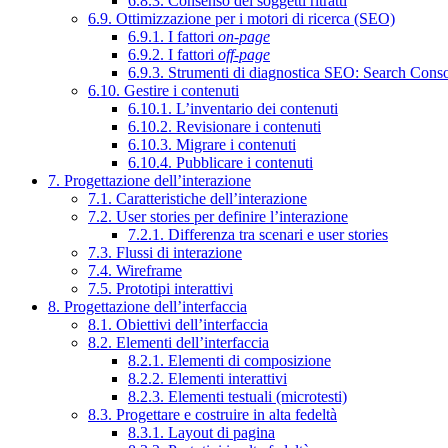
6.8.3. Consenso dei soggetti ritratti
6.9. Ottimizzazione per i motori di ricerca (SEO)
6.9.1. I fattori
on-page
6.9.2. I fattori
off-page
6.9.3. Strumenti di diagnostica SEO: Search Cons
6.10. Gestire i contenuti
6.10.1. L’inventario dei contenuti
6.10.2. Revisionare i contenuti
6.10.3. Migrare i contenuti
6.10.4. Pubblicare i contenuti
7. Progettazione dell’interazione
7.1. Caratteristiche dell’interazione
7.2. User stories per definire l’interazione
7.2.1. Differenza tra scenari e user stories
7.3. Flussi di interazione
7.4. Wireframe
7.5. Prototipi interattivi
8. Progettazione dell’interfaccia
8.1. Obiettivi dell’interfaccia
8.2. Elementi dell’interfaccia
8.2.1. Elementi di composizione
8.2.2. Elementi interattivi
8.2.3. Elementi testuali (microtesti)
8.3. Progettare e costruire in alta fedeltà
8.3.1. Layout di pagina