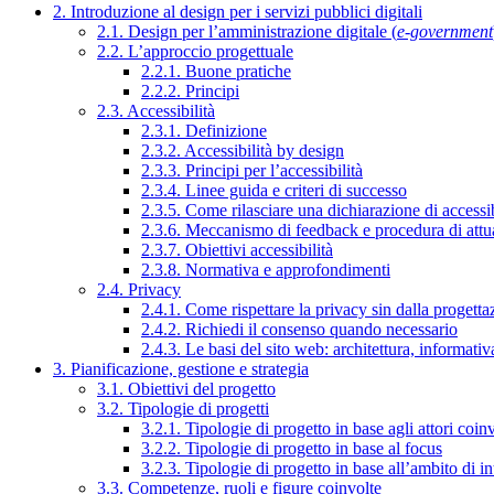
2. Introduzione al design per i servizi pubblici digitali
2.1. Design per l’amministrazione digitale (
e-government
2.2. L’approccio progettuale
2.2.1. Buone pratiche
2.2.2. Principi
2.3. Accessibilità
2.3.1. Definizione
2.3.2. Accessibilità by design
2.3.3. Principi per l’accessibilità
2.3.4. Linee guida e criteri di successo
2.3.5. Come rilasciare una dichiarazione di accessib
2.3.6. Meccanismo di feedback e procedura di attu
2.3.7. Obiettivi accessibilità
2.3.8. Normativa e approfondimenti
2.4. Privacy
2.4.1. Come rispettare la privacy sin dalla progettaz
2.4.2. Richiedi il consenso quando necessario
2.4.3. Le basi del sito web: architettura, informati
3. Pianificazione, gestione e strategia
3.1. Obiettivi del progetto
3.2. Tipologie di progetti
3.2.1. Tipologie di progetto in base agli attori coinv
3.2.2. Tipologie di progetto in base al focus
3.2.3. Tipologie di progetto in base all’ambito di i
3.3. Competenze, ruoli e figure coinvolte