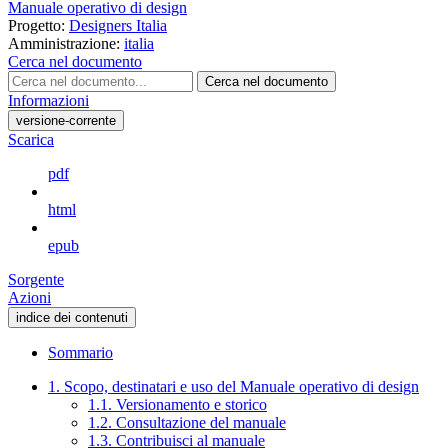
Manuale operativo di design
Progetto:
Designers Italia
Amministrazione:
italia
Cerca nel documento
Cerca nel documento
Informazioni
versione-corrente
Scarica
pdf
html
epub
Sorgente
Azioni
indice dei contenuti
Sommario
1. Scopo, destinatari e uso del Manuale operativo di design
1.1. Versionamento e storico
1.2. Consultazione del manuale
1.3. Contribuisci al manuale