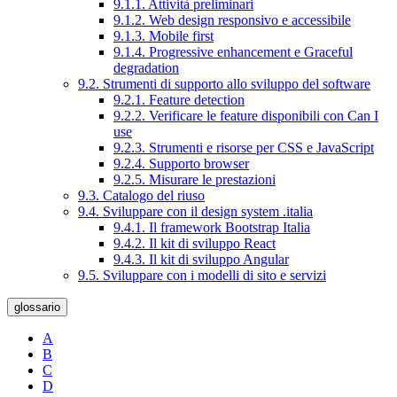
9.1.1. Attività preliminari
9.1.2. Web design responsivo e accessibile
9.1.3. Mobile first
9.1.4. Progressive enhancement e Graceful
degradation
9.2. Strumenti di supporto allo sviluppo del software
9.2.1. Feature detection
9.2.2. Verificare le feature disponibili con Can I
use
9.2.3. Strumenti e risorse per CSS e JavaScript
9.2.4. Supporto browser
9.2.5. Misurare le prestazioni
9.3. Catalogo del riuso
9.4. Sviluppare con il design system .italia
9.4.1. Il framework Bootstrap Italia
9.4.2. Il kit di sviluppo React
9.4.3. Il kit di sviluppo Angular
9.5. Sviluppare con i modelli di sito e servizi
glossario
A
B
C
D