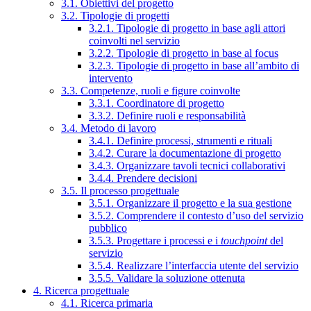
3.1. Obiettivi del progetto
3.2. Tipologie di progetti
3.2.1. Tipologie di progetto in base agli attori
coinvolti nel servizio
3.2.2. Tipologie di progetto in base al focus
3.2.3. Tipologie di progetto in base all’ambito di
intervento
3.3. Competenze, ruoli e figure coinvolte
3.3.1. Coordinatore di progetto
3.3.2. Definire ruoli e responsabilità
3.4. Metodo di lavoro
3.4.1. Definire processi, strumenti e rituali
3.4.2. Curare la documentazione di progetto
3.4.3. Organizzare tavoli tecnici collaborativi
3.4.4. Prendere decisioni
3.5. Il processo progettuale
3.5.1. Organizzare il progetto e la sua gestione
3.5.2. Comprendere il contesto d’uso del servizio
pubblico
3.5.3. Progettare i processi e i
touchpoint
del
servizio
3.5.4. Realizzare l’interfaccia utente del servizio
3.5.5. Validare la soluzione ottenuta
4. Ricerca progettuale
4.1. Ricerca primaria