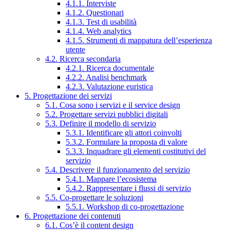
4.1.1. Interviste
4.1.2. Questionari
4.1.3. Test di usabilità
4.1.4. Web analytics
4.1.5. Strumenti di mappatura dell’esperienza
utente
4.2. Ricerca secondaria
4.2.1. Ricerca documentale
4.2.2. Analisi benchmark
4.2.3. Valutazione euristica
5. Progettazione dei servizi
5.1. Cosa sono i servizi e il service design
5.2. Progettare servizi pubblici digitali
5.3. Definire il modello di servizio
5.3.1. Identificare gli attori coinvolti
5.3.2. Formulare la proposta di valore
5.3.3. Inquadrare gli elementi costitutivi del
servizio
5.4. Descrivere il funzionamento del servizio
5.4.1. Mappare l’ecosistema
5.4.2. Rappresentare i flussi di servizio
5.5. Co-progettare le soluzioni
5.5.1. Workshop di co-progettazione
6. Progettazione dei contenuti
6.1. Cos’è il content design