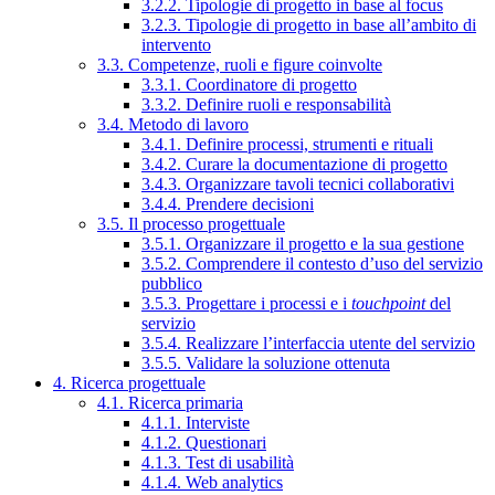
3.2.2. Tipologie di progetto in base al focus
3.2.3. Tipologie di progetto in base all’ambito di
intervento
3.3. Competenze, ruoli e figure coinvolte
3.3.1. Coordinatore di progetto
3.3.2. Definire ruoli e responsabilità
3.4. Metodo di lavoro
3.4.1. Definire processi, strumenti e rituali
3.4.2. Curare la documentazione di progetto
3.4.3. Organizzare tavoli tecnici collaborativi
3.4.4. Prendere decisioni
3.5. Il processo progettuale
3.5.1. Organizzare il progetto e la sua gestione
3.5.2. Comprendere il contesto d’uso del servizio
pubblico
3.5.3. Progettare i processi e i
touchpoint
del
servizio
3.5.4. Realizzare l’interfaccia utente del servizio
3.5.5. Validare la soluzione ottenuta
4. Ricerca progettuale
4.1. Ricerca primaria
4.1.1. Interviste
4.1.2. Questionari
4.1.3. Test di usabilità
4.1.4. Web analytics