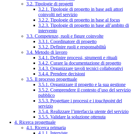
3.2. Tipologie di progetti
3.2.1. Tipologie di progetto in base agli attori
coinvolti nel servizio
3.2.2. Tipologie di progetto in base al focus
3.2.3. Tipologie di progetto in base all’ambito di
intervento
3.3. Competenze, ruoli e figure coinvolte
3.3.1. Coordinatore di progetto
3.3.2. Definire ruoli e responsabilità
3.4. Metodo di lavoro
3.4.1. Definire processi, strumenti e rituali
3.4.2. Curare la documentazione di progetto
3.4.3. Organizzare tavoli tecnici collaborativi
3.4.4. Prendere decisioni
3.5. Il processo progettuale
3.5.1. Organizzare il progetto e la sua gestione
3.5.2. Comprendere il contesto d’uso del servizio
pubblico
3.5.3. Progettare i processi e i
touchpoint
del
servizio
3.5.4. Realizzare l’interfaccia utente del servizio
3.5.5. Validare la soluzione ottenuta
4. Ricerca progettuale
4.1. Ricerca primaria
4.1.1. Interviste