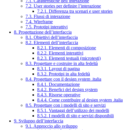
7.1. Caratteristiche dell’interazione
7.2. User stories per definire l’interazione
7.2.1. Differenza tra scenari e user stories
7.3. Flussi di interazione
7.4. Wireframe
7.5. Prototipi interattivi
8. Progettazione dell’interfaccia
8.1. Obiettivi dell’interfaccia
8.2. Elementi dell’interfaccia
8.2.1. Elementi di composizione
8.2.2. Elementi interattivi
8.2.3. Elementi testuali (microtesti)
8.3. Progettare e costruire in alta fedeltà
8.3.1. Layout di pagina
8.3.2. Prototipi in alta fedeltà
8.4. Progettare con il design system .italia
8.4.1. Documentazione
8.4.2. Benefici del design system
8.4.3. Risorse operative
8.4.4. Come contribuire al design system .italia
8.5. Progettare con i modelli di sito e servizi
8.5.1. Vantaggi dell’utilizzo dei modelli
8.5.2. I modelli di sito e servizi disponibili
9. Sviluppo dell’interfaccia
9.1. Approccio allo sviluppo