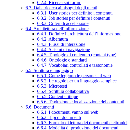
6.2.4. Ricerca sui forum
6.3. Dalla ricerca ai bisogni degli utenti
6.3.1. User stories per definire i contenuti
6.3.2. Job stories per definire i contenuti
6.3.3. Criteri di accettazione
6.4. Architettura dell’informazione
6.4.1. Definire l’architettura dell’informazione
6.4.2. Alberatura
6.4.3. Flussi di interazione
6.4.4. Sistemi di navigazione
6.4.5. Tipologie di contenuto (content type)
6.4.6. Ontologie e standard
6.4.7. Vocabolari controllati e tassonomie
6.5. Scrittura e linguaggio
6.5.1. Come leggono le persone sul web
6.5.2. Le regole per un linguaggio semplice
6.5.3. Microtesti
6.5.4. Scrittura collaborativa
6.5.5. Content critique
6.5.6. Traduzione e localizzazione dei contenuti
6.6. Documenti
6.6.1. I documenti vanno sul web
6.6.2. Tipi di documenti
6.6.3. Formato di lettura dei documenti elettronici
6.6.4. Modalità di produzione dei documenti