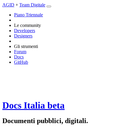
AGID
+
Team Digitale
Piano Triennale
Le community
Developers
Designers
Gli strumenti
Forum
Docs
GitHub
Docs Italia
beta
Documenti pubblici, digitali.