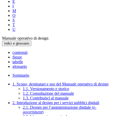
E
I
M
O
S
T
U
Manuale operativo di design
indici e glossario
contenuti
figure
tabelle
glossario
Sommario
1. Scopo, destinatari e uso del Manuale operativo di design
1.1. Versionamento e storico
1.2. Consultazione del manuale
1.3. Contribuisci al manuale
2. Introduzione al design per i servizi pubblici digitali
2.1. Design per l’amministrazione digitale (
e-
government
)