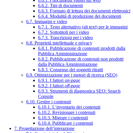
6.6.1. I documenti vanno sul web
6.6.2. Tipi di documenti
6.6.3. Formato di lettura dei documenti elettronici
6.6.4. Modalità di produzione dei documenti
6.7. Immagini e video
6.7.1. Testo alternativo (alt text) per le immagini
6.7.2. Sottotitoli per i video
6.7.3. Trascrizioni per i video
6.8. Proprietà intellettuale e privacy
6.8.1. Pubblicazione di contenuti prodotti dalla
Pubblica Amministrazione
6.8.2. Pubblicazione di contenuti non prodotti
dalla Pubblica Amministrazione
6.8.3. Consenso dei soggetti ritratti
6.9. Ottimizzazione per i motori di ricerca (SEO)
6.9.1. I fattori
on-page
6.9.2. I fattori
off-page
6.9.3. Strumenti di diagnostica SEO: Search
Console
6.10. Gestire i contenuti
6.10.1. L’inventario dei contenuti
6.10.2. Revisionare i contenuti
6.10.3. Migrare i contenuti
6.10.4. Pubblicare i contenuti
7. Progettazione dell’interazione