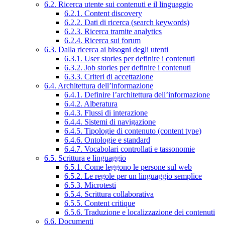
6.2. Ricerca utente sui contenuti e il linguaggio
6.2.1. Content discovery
6.2.2. Dati di ricerca (search keywords)
6.2.3. Ricerca tramite analytics
6.2.4. Ricerca sui forum
6.3. Dalla ricerca ai bisogni degli utenti
6.3.1. User stories per definire i contenuti
6.3.2. Job stories per definire i contenuti
6.3.3. Criteri di accettazione
6.4. Architettura dell’informazione
6.4.1. Definire l’architettura dell’informazione
6.4.2. Alberatura
6.4.3. Flussi di interazione
6.4.4. Sistemi di navigazione
6.4.5. Tipologie di contenuto (content type)
6.4.6. Ontologie e standard
6.4.7. Vocabolari controllati e tassonomie
6.5. Scrittura e linguaggio
6.5.1. Come leggono le persone sul web
6.5.2. Le regole per un linguaggio semplice
6.5.3. Microtesti
6.5.4. Scrittura collaborativa
6.5.5. Content critique
6.5.6. Traduzione e localizzazione dei contenuti
6.6. Documenti