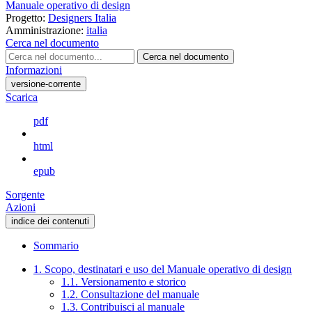
Manuale operativo di design
Progetto:
Designers Italia
Amministrazione:
italia
Cerca nel documento
Cerca nel documento
Informazioni
versione-corrente
Scarica
pdf
html
epub
Sorgente
Azioni
indice dei contenuti
Sommario
1. Scopo, destinatari e uso del Manuale operativo di design
1.1. Versionamento e storico
1.2. Consultazione del manuale
1.3. Contribuisci al manuale