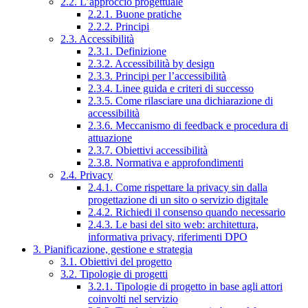
2.2. L’approccio progettuale
2.2.1. Buone pratiche
2.2.2. Principi
2.3. Accessibilità
2.3.1. Definizione
2.3.2. Accessibilità by design
2.3.3. Principi per l’accessibilità
2.3.4. Linee guida e criteri di successo
2.3.5. Come rilasciare una dichiarazione di
accessibilità
2.3.6. Meccanismo di feedback e procedura di
attuazione
2.3.7. Obiettivi accessibilità
2.3.8. Normativa e approfondimenti
2.4. Privacy
2.4.1. Come rispettare la privacy sin dalla
progettazione di un sito o servizio digitale
2.4.2. Richiedi il consenso quando necessario
2.4.3. Le basi del sito web: architettura,
informativa privacy, riferimenti DPO
3. Pianificazione, gestione e strategia
3.1. Obiettivi del progetto
3.2. Tipologie di progetti
3.2.1. Tipologie di progetto in base agli attori
coinvolti nel servizio