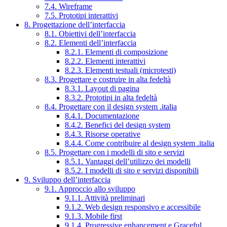
7.4. Wireframe
7.5. Prototipi interattivi
8. Progettazione dell’interfaccia
8.1. Obiettivi dell’interfaccia
8.2. Elementi dell’interfaccia
8.2.1. Elementi di composizione
8.2.2. Elementi interattivi
8.2.3. Elementi testuali (microtesti)
8.3. Progettare e costruire in alta fedeltà
8.3.1. Layout di pagina
8.3.2. Prototipi in alta fedeltà
8.4. Progettare con il design system .italia
8.4.1. Documentazione
8.4.2. Benefici del design system
8.4.3. Risorse operative
8.4.4. Come contribuire al design system .italia
8.5. Progettare con i modelli di sito e servizi
8.5.1. Vantaggi dell’utilizzo dei modelli
8.5.2. I modelli di sito e servizi disponibili
9. Sviluppo dell’interfaccia
9.1. Approccio allo sviluppo
9.1.1. Attività preliminari
9.1.2. Web design responsivo e accessibile
9.1.3. Mobile first
9.1.4. Progressive enhancement e Graceful