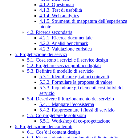
4.1.2. Questionari
4.1.3. Test di usabilità
4.1.4. Web analytics
4.1.5. Strumenti di mappatura dell’esperienza
utente
4.2. Ricerca secondaria
4.2.1. Ricerca documentale
4.2.2. Analisi benchmark
4.2.3. Valutazione euristica
5. Progettazione dei servizi
5.1. Cosa sono i servizi e il service design
5.2. Progettare servizi pubblici digitali
5.3. Definire il modello di servizio
5.3.1. Identificare gli attori coinvolti
5.3.2. Formulare la proposta di valore
5.3.3. Inquadrare gli elementi costitutivi del
servizio
5.4. Descrivere il funzionamento del servizio
5.4.1. Mappare l’ecosistema
5.4.2. Rappresentare i flussi di servizio
5.5. Co-progettare le soluzioni
5.5.1. Workshop di co-progettazione
6. Progettazione dei contenuti
6.1. Cos’è il content design
6.2. Ricerca utente sui contenuti e il linguaggio