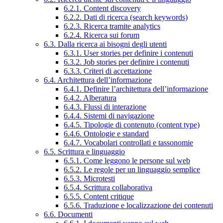
6.2.1. Content discovery
6.2.2. Dati di ricerca (search keywords)
6.2.3. Ricerca tramite analytics
6.2.4. Ricerca sui forum
6.3. Dalla ricerca ai bisogni degli utenti
6.3.1. User stories per definire i contenuti
6.3.2. Job stories per definire i contenuti
6.3.3. Criteri di accettazione
6.4. Architettura dell’informazione
6.4.1. Definire l’architettura dell’informazione
6.4.2. Alberatura
6.4.3. Flussi di interazione
6.4.4. Sistemi di navigazione
6.4.5. Tipologie di contenuto (content type)
6.4.6. Ontologie e standard
6.4.7. Vocabolari controllati e tassonomie
6.5. Scrittura e linguaggio
6.5.1. Come leggono le persone sul web
6.5.2. Le regole per un linguaggio semplice
6.5.3. Microtesti
6.5.4. Scrittura collaborativa
6.5.5. Content critique
6.5.6. Traduzione e localizzazione dei contenuti
6.6. Documenti