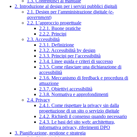
1.3. Contribuisci al manuale
2. Introduzione al design per i servizi pubblici digitali
2.1. Design per l’amministrazione digitale (
e-
government
)
2.2. L’approccio progettuale
2.2.1. Buone pratiche
2.2.2. Principi
2.3. Accessibilità
2.3.1. Definizione
2.3.2. Accessibilità by design
2.3.3. Principi per l’accessibilità
2.3.4. Linee guida e criteri di successo
2.3.5. Come rilasciare una dichiarazione di
accessibilità
2.3.6. Meccanismo di feedback e procedura di
attuazione
2.3.7. Obiettivi accessibilità
2.3.8. Normativa e approfondimenti
2.4. Privacy
2.4.1. Come rispettare la privacy sin dalla
progettazione di un sito o servizio digitale
2.4.2. Richiedi il consenso quando necessario
2.4.3. Le basi del sito web: architettura,
informativa privacy, riferimenti DPO
3. Pianificazione, gestione e strategia