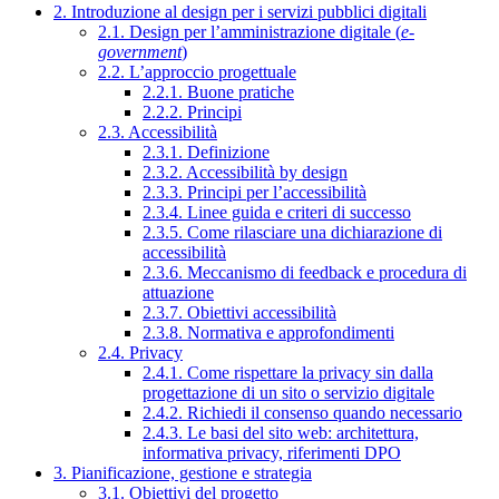
2. Introduzione al design per i servizi pubblici digitali
2.1. Design per l’amministrazione digitale (
e-
government
)
2.2. L’approccio progettuale
2.2.1. Buone pratiche
2.2.2. Principi
2.3. Accessibilità
2.3.1. Definizione
2.3.2. Accessibilità by design
2.3.3. Principi per l’accessibilità
2.3.4. Linee guida e criteri di successo
2.3.5. Come rilasciare una dichiarazione di
accessibilità
2.3.6. Meccanismo di feedback e procedura di
attuazione
2.3.7. Obiettivi accessibilità
2.3.8. Normativa e approfondimenti
2.4. Privacy
2.4.1. Come rispettare la privacy sin dalla
progettazione di un sito o servizio digitale
2.4.2. Richiedi il consenso quando necessario
2.4.3. Le basi del sito web: architettura,
informativa privacy, riferimenti DPO
3. Pianificazione, gestione e strategia
3.1. Obiettivi del progetto