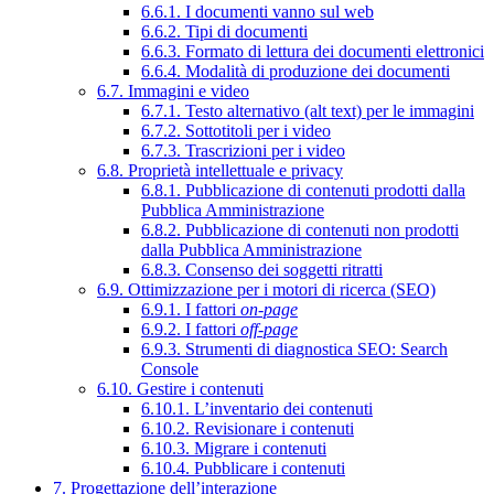
6.6.1. I documenti vanno sul web
6.6.2. Tipi di documenti
6.6.3. Formato di lettura dei documenti elettronici
6.6.4. Modalità di produzione dei documenti
6.7. Immagini e video
6.7.1. Testo alternativo (alt text) per le immagini
6.7.2. Sottotitoli per i video
6.7.3. Trascrizioni per i video
6.8. Proprietà intellettuale e privacy
6.8.1. Pubblicazione di contenuti prodotti dalla
Pubblica Amministrazione
6.8.2. Pubblicazione di contenuti non prodotti
dalla Pubblica Amministrazione
6.8.3. Consenso dei soggetti ritratti
6.9. Ottimizzazione per i motori di ricerca (SEO)
6.9.1. I fattori
on-page
6.9.2. I fattori
off-page
6.9.3. Strumenti di diagnostica SEO: Search
Console
6.10. Gestire i contenuti
6.10.1. L’inventario dei contenuti
6.10.2. Revisionare i contenuti
6.10.3. Migrare i contenuti
6.10.4. Pubblicare i contenuti
7. Progettazione dell’interazione