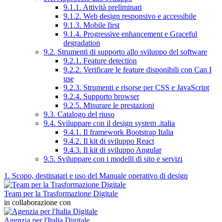
9.1.1. Attività preliminari
9.1.2. Web design responsivo e accessibile
9.1.3. Mobile first
9.1.4. Progressive enhancement e Graceful
degradation
9.2. Strumenti di supporto allo sviluppo del software
9.2.1. Feature detection
9.2.2. Verificare le feature disponibili con Can I
use
9.2.3. Strumenti e risorse per CSS e JavaScript
9.2.4. Supporto browser
9.2.5. Misurare le prestazioni
9.3. Catalogo del riuso
9.4. Sviluppare con il design system .italia
9.4.1. Il framework Bootstrap Italia
9.4.2. Il kit di sviluppo React
9.4.3. Il kit di sviluppo Angular
9.5. Sviluppare con i modelli di sito e servizi
1. Scopo, destinatari e uso del Manuale operativo di design
Team per la Trasformazione Digitale
in collaborazione con
Agenzia per l'Italia Digitale