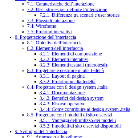
7.1. Caratteristiche dell’interazione
7.2. User stories per definire l’interazione
7.2.1. Differenza tra scenari e user stories
7.3. Flussi di interazione
7.4. Wireframe
7.5. Prototipi interattivi
8. Progettazione dell’interfaccia
8.1. Obiettivi dell’interfaccia
8.2. Elementi dell’interfaccia
8.2.1. Elementi di composizione
8.2.2. Elementi interattivi
8.2.3. Elementi testuali (microtesti)
8.3. Progettare e costruire in alta fedeltà
8.3.1. Layout di pagina
8.3.2. Prototipi in alta fedeltà
8.4. Progettare con il design system .italia
8.4.1. Documentazione
8.4.2. Benefici del design system
8.4.3. Risorse operative
8.4.4. Come contribuire al design system .italia
8.5. Progettare con i modelli di sito e servizi
8.5.1. Vantaggi dell’utilizzo dei modelli
8.5.2. I modelli di sito e servizi disponibili
9. Sviluppo dell’interfaccia
9.1. Approccio allo sviluppo