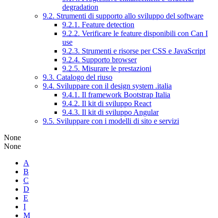
degradation
9.2. Strumenti di supporto allo sviluppo del software
9.2.1. Feature detection
9.2.2. Verificare le feature disponibili con Can I
use
9.2.3. Strumenti e risorse per CSS e JavaScript
9.2.4. Supporto browser
9.2.5. Misurare le prestazioni
9.3. Catalogo del riuso
9.4. Sviluppare con il design system .italia
9.4.1. Il framework Bootstrap Italia
9.4.2. Il kit di sviluppo React
9.4.3. Il kit di sviluppo Angular
9.5. Sviluppare con i modelli di sito e servizi
None
None
A
B
C
D
E
I
M