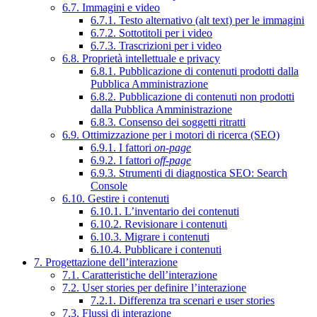
6.7. Immagini e video
6.7.1. Testo alternativo (alt text) per le immagini
6.7.2. Sottotitoli per i video
6.7.3. Trascrizioni per i video
6.8. Proprietà intellettuale e privacy
6.8.1. Pubblicazione di contenuti prodotti dalla
Pubblica Amministrazione
6.8.2. Pubblicazione di contenuti non prodotti
dalla Pubblica Amministrazione
6.8.3. Consenso dei soggetti ritratti
6.9. Ottimizzazione per i motori di ricerca (SEO)
6.9.1. I fattori
on-page
6.9.2. I fattori
off-page
6.9.3. Strumenti di diagnostica SEO: Search
Console
6.10. Gestire i contenuti
6.10.1. L’inventario dei contenuti
6.10.2. Revisionare i contenuti
6.10.3. Migrare i contenuti
6.10.4. Pubblicare i contenuti
7. Progettazione dell’interazione
7.1. Caratteristiche dell’interazione
7.2. User stories per definire l’interazione
7.2.1. Differenza tra scenari e user stories
7.3. Flussi di interazione