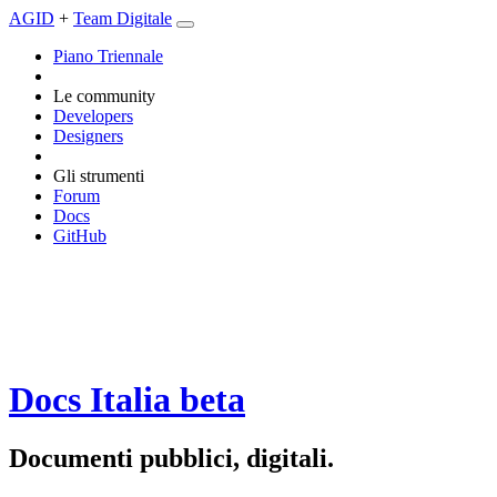
AGID
+
Team Digitale
Piano Triennale
Le community
Developers
Designers
Gli strumenti
Forum
Docs
GitHub
Docs Italia
beta
Documenti pubblici, digitali.