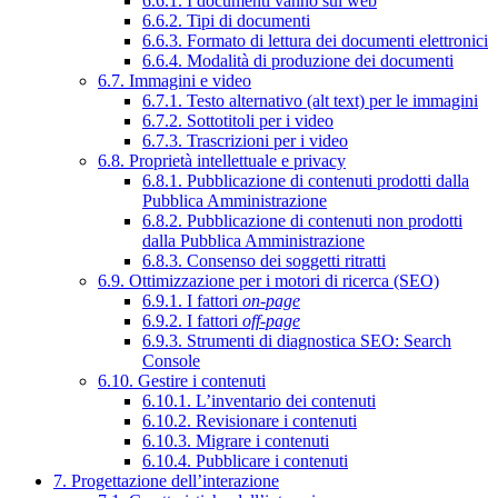
6.6.1. I documenti vanno sul web
6.6.2. Tipi di documenti
6.6.3. Formato di lettura dei documenti elettronici
6.6.4. Modalità di produzione dei documenti
6.7. Immagini e video
6.7.1. Testo alternativo (alt text) per le immagini
6.7.2. Sottotitoli per i video
6.7.3. Trascrizioni per i video
6.8. Proprietà intellettuale e privacy
6.8.1. Pubblicazione di contenuti prodotti dalla
Pubblica Amministrazione
6.8.2. Pubblicazione di contenuti non prodotti
dalla Pubblica Amministrazione
6.8.3. Consenso dei soggetti ritratti
6.9. Ottimizzazione per i motori di ricerca (SEO)
6.9.1. I fattori
on-page
6.9.2. I fattori
off-page
6.9.3. Strumenti di diagnostica SEO: Search
Console
6.10. Gestire i contenuti
6.10.1. L’inventario dei contenuti
6.10.2. Revisionare i contenuti
6.10.3. Migrare i contenuti
6.10.4. Pubblicare i contenuti
7. Progettazione dell’interazione