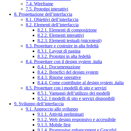
7.4. Wireframe
7.5. Prototipi interattivi
8. Progettazione dell’interfaccia
8.1. Obiettivi dell’interfaccia
8.2. Elementi dell’interfaccia
8.2.1. Elementi di composizione
8.2.2. Elementi interattivi
8.2.3. Elementi testuali (microtesti)
8.3. Progettare e costruire in alta fedeltà
8.3.1. Layout di pagina
8.3.2. Prototipi in alta fedeltà
8.4. Progettare con il design system .italia
8.4.1. Documentazione
8.4.2. Benefici del design system
8.4.3. Risorse operative
8.4.4. Come contribuire al design system .italia
8.5. Progettare con i modelli di sito e servizi
8.5.1. Vantaggi dell’utilizzo dei modelli
8.5.2. I modelli di sito e servizi disponibili
9. Sviluppo dell’interfaccia
9.1. Approccio allo sviluppo
9.1.1. Attività preliminari
9.1.2. Web design responsivo e accessibile
9.1.3. Mobile first
9.1.4. Progressive enhancement e Graceful