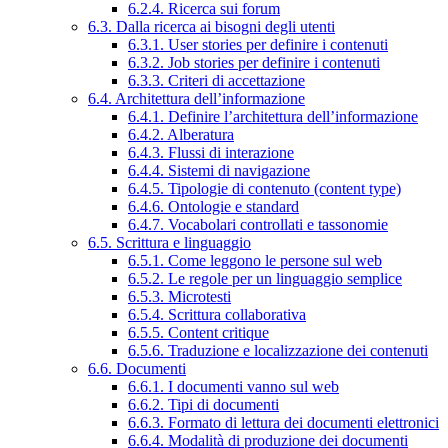
6.2.4. Ricerca sui forum
6.3. Dalla ricerca ai bisogni degli utenti
6.3.1. User stories per definire i contenuti
6.3.2. Job stories per definire i contenuti
6.3.3. Criteri di accettazione
6.4. Architettura dell’informazione
6.4.1. Definire l’architettura dell’informazione
6.4.2. Alberatura
6.4.3. Flussi di interazione
6.4.4. Sistemi di navigazione
6.4.5. Tipologie di contenuto (content type)
6.4.6. Ontologie e standard
6.4.7. Vocabolari controllati e tassonomie
6.5. Scrittura e linguaggio
6.5.1. Come leggono le persone sul web
6.5.2. Le regole per un linguaggio semplice
6.5.3. Microtesti
6.5.4. Scrittura collaborativa
6.5.5. Content critique
6.5.6. Traduzione e localizzazione dei contenuti
6.6. Documenti
6.6.1. I documenti vanno sul web
6.6.2. Tipi di documenti
6.6.3. Formato di lettura dei documenti elettronici
6.6.4. Modalità di produzione dei documenti