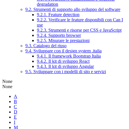
degradation
9.2. Strumenti di supporto allo sviluppo del software
9.2.1. Feature detection
9.2.2. Verificare le feature disponibili con Can I
use
9.2.3. Strumenti e risorse per CSS e JavaScript
9.2.4. Supporto browser
9.2.5. Misurare le prestazioni
9.3. Catalogo del riuso
9.4. Sviluppare con il design system .italia
9.4.1. Il framework Bootstrap Italia
9.4.2. Il kit di sviluppo React
9.4.3. Il kit di sviluppo Angular
9.5. Sviluppare con i modelli di sito e servizi
None
None
A
B
C
D
E
I
M