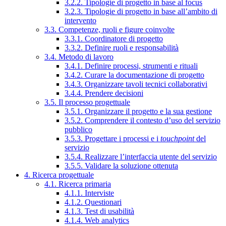
3.2.2. Tipologie di progetto in base al focus
3.2.3. Tipologie di progetto in base all’ambito di
intervento
3.3. Competenze, ruoli e figure coinvolte
3.3.1. Coordinatore di progetto
3.3.2. Definire ruoli e responsabilità
3.4. Metodo di lavoro
3.4.1. Definire processi, strumenti e rituali
3.4.2. Curare la documentazione di progetto
3.4.3. Organizzare tavoli tecnici collaborativi
3.4.4. Prendere decisioni
3.5. Il processo progettuale
3.5.1. Organizzare il progetto e la sua gestione
3.5.2. Comprendere il contesto d’uso del servizio
pubblico
3.5.3. Progettare i processi e i
touchpoint
del
servizio
3.5.4. Realizzare l’interfaccia utente del servizio
3.5.5. Validare la soluzione ottenuta
4. Ricerca progettuale
4.1. Ricerca primaria
4.1.1. Interviste
4.1.2. Questionari
4.1.3. Test di usabilità
4.1.4. Web analytics