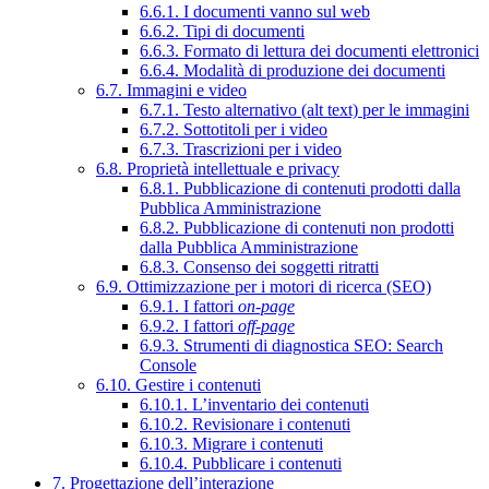
6.6.1. I documenti vanno sul web
6.6.2. Tipi di documenti
6.6.3. Formato di lettura dei documenti elettronici
6.6.4. Modalità di produzione dei documenti
6.7. Immagini e video
6.7.1. Testo alternativo (alt text) per le immagini
6.7.2. Sottotitoli per i video
6.7.3. Trascrizioni per i video
6.8. Proprietà intellettuale e privacy
6.8.1. Pubblicazione di contenuti prodotti dalla
Pubblica Amministrazione
6.8.2. Pubblicazione di contenuti non prodotti
dalla Pubblica Amministrazione
6.8.3. Consenso dei soggetti ritratti
6.9. Ottimizzazione per i motori di ricerca (SEO)
6.9.1. I fattori
on-page
6.9.2. I fattori
off-page
6.9.3. Strumenti di diagnostica SEO: Search
Console
6.10. Gestire i contenuti
6.10.1. L’inventario dei contenuti
6.10.2. Revisionare i contenuti
6.10.3. Migrare i contenuti
6.10.4. Pubblicare i contenuti
7. Progettazione dell’interazione