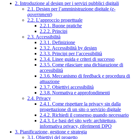
2. Introduzione al design per i servizi pubblici digitali
2.1. Design per l’amministrazione digitale (
e-
government
)
2.2. L’approccio progettuale
2.2.1. Buone pratiche
2.2.2. Principi
2.3. Accessibilità
2.3.1. Definizione
2.3.2. Accessibilità by design
2.3.3. Principi per l’accessibilità
2.3.4. Linee guida e criteri di successo
2.3.5. Come rilasciare una dichiarazione di
accessibilità
2.3.6. Meccanismo di feedback e procedura di
attuazione
2.3.7. Obiettivi accessibilità
2.3.8. Normativa e approfondimenti
2.4. Privacy
2.4.1. Come rispettare la privacy sin dalla
progettazione di un sito o servizio digitale
2.4.2. Richiedi il consenso quando necessario
2.4.3. Le basi del sito web: architettura,
informativa privacy, riferimenti DPO
3. Pianificazione, gestione e strategia
3.1. Obiettivi del progetto