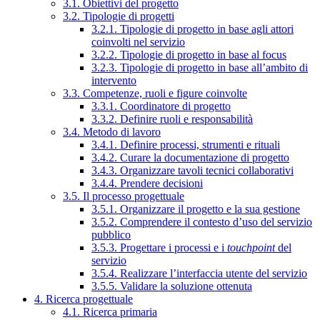
3.1. Obiettivi del progetto
3.2. Tipologie di progetti
3.2.1. Tipologie di progetto in base agli attori
coinvolti nel servizio
3.2.2. Tipologie di progetto in base al focus
3.2.3. Tipologie di progetto in base all’ambito di
intervento
3.3. Competenze, ruoli e figure coinvolte
3.3.1. Coordinatore di progetto
3.3.2. Definire ruoli e responsabilità
3.4. Metodo di lavoro
3.4.1. Definire processi, strumenti e rituali
3.4.2. Curare la documentazione di progetto
3.4.3. Organizzare tavoli tecnici collaborativi
3.4.4. Prendere decisioni
3.5. Il processo progettuale
3.5.1. Organizzare il progetto e la sua gestione
3.5.2. Comprendere il contesto d’uso del servizio
pubblico
3.5.3. Progettare i processi e i
touchpoint
del
servizio
3.5.4. Realizzare l’interfaccia utente del servizio
3.5.5. Validare la soluzione ottenuta
4. Ricerca progettuale
4.1. Ricerca primaria