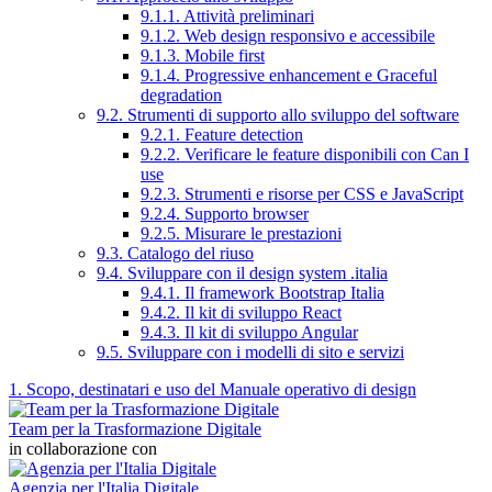
9.1.1. Attività preliminari
9.1.2. Web design responsivo e accessibile
9.1.3. Mobile first
9.1.4. Progressive enhancement e Graceful
degradation
9.2. Strumenti di supporto allo sviluppo del software
9.2.1. Feature detection
9.2.2. Verificare le feature disponibili con Can I
use
9.2.3. Strumenti e risorse per CSS e JavaScript
9.2.4. Supporto browser
9.2.5. Misurare le prestazioni
9.3. Catalogo del riuso
9.4. Sviluppare con il design system .italia
9.4.1. Il framework Bootstrap Italia
9.4.2. Il kit di sviluppo React
9.4.3. Il kit di sviluppo Angular
9.5. Sviluppare con i modelli di sito e servizi
1. Scopo, destinatari e uso del Manuale operativo di design
Team per la Trasformazione Digitale
in collaborazione con
Agenzia per l'Italia Digitale