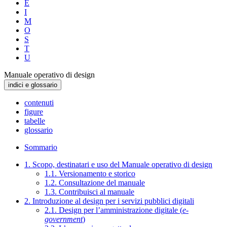
E
I
M
O
S
T
U
Manuale operativo di design
indici e glossario
contenuti
figure
tabelle
glossario
Sommario
1. Scopo, destinatari e uso del Manuale operativo di design
1.1. Versionamento e storico
1.2. Consultazione del manuale
1.3. Contribuisci al manuale
2. Introduzione al design per i servizi pubblici digitali
2.1. Design per l’amministrazione digitale (
e-
government
)