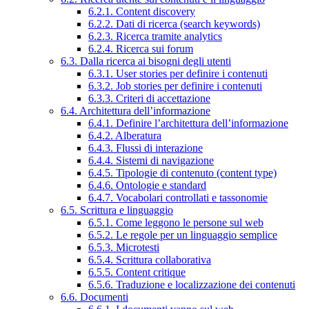
6.2.1. Content discovery
6.2.2. Dati di ricerca (search keywords)
6.2.3. Ricerca tramite analytics
6.2.4. Ricerca sui forum
6.3. Dalla ricerca ai bisogni degli utenti
6.3.1. User stories per definire i contenuti
6.3.2. Job stories per definire i contenuti
6.3.3. Criteri di accettazione
6.4. Architettura dell’informazione
6.4.1. Definire l’architettura dell’informazione
6.4.2. Alberatura
6.4.3. Flussi di interazione
6.4.4. Sistemi di navigazione
6.4.5. Tipologie di contenuto (content type)
6.4.6. Ontologie e standard
6.4.7. Vocabolari controllati e tassonomie
6.5. Scrittura e linguaggio
6.5.1. Come leggono le persone sul web
6.5.2. Le regole per un linguaggio semplice
6.5.3. Microtesti
6.5.4. Scrittura collaborativa
6.5.5. Content critique
6.5.6. Traduzione e localizzazione dei contenuti
6.6. Documenti