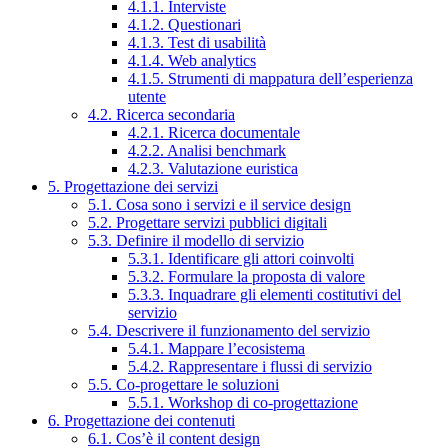
4.1.1. Interviste
4.1.2. Questionari
4.1.3. Test di usabilità
4.1.4. Web analytics
4.1.5. Strumenti di mappatura dell’esperienza
utente
4.2. Ricerca secondaria
4.2.1. Ricerca documentale
4.2.2. Analisi benchmark
4.2.3. Valutazione euristica
5. Progettazione dei servizi
5.1. Cosa sono i servizi e il service design
5.2. Progettare servizi pubblici digitali
5.3. Definire il modello di servizio
5.3.1. Identificare gli attori coinvolti
5.3.2. Formulare la proposta di valore
5.3.3. Inquadrare gli elementi costitutivi del
servizio
5.4. Descrivere il funzionamento del servizio
5.4.1. Mappare l’ecosistema
5.4.2. Rappresentare i flussi di servizio
5.5. Co-progettare le soluzioni
5.5.1. Workshop di co-progettazione
6. Progettazione dei contenuti
6.1. Cos’è il content design