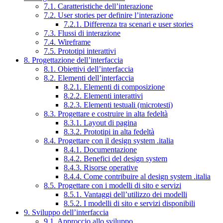
7.1. Caratteristiche dell’interazione
7.2. User stories per definire l’interazione
7.2.1. Differenza tra scenari e user stories
7.3. Flussi di interazione
7.4. Wireframe
7.5. Prototipi interattivi
8. Progettazione dell’interfaccia
8.1. Obiettivi dell’interfaccia
8.2. Elementi dell’interfaccia
8.2.1. Elementi di composizione
8.2.2. Elementi interattivi
8.2.3. Elementi testuali (microtesti)
8.3. Progettare e costruire in alta fedeltà
8.3.1. Layout di pagina
8.3.2. Prototipi in alta fedeltà
8.4. Progettare con il design system .italia
8.4.1. Documentazione
8.4.2. Benefici del design system
8.4.3. Risorse operative
8.4.4. Come contribuire al design system .italia
8.5. Progettare con i modelli di sito e servizi
8.5.1. Vantaggi dell’utilizzo dei modelli
8.5.2. I modelli di sito e servizi disponibili
9. Sviluppo dell’interfaccia
9.1. Approccio allo sviluppo