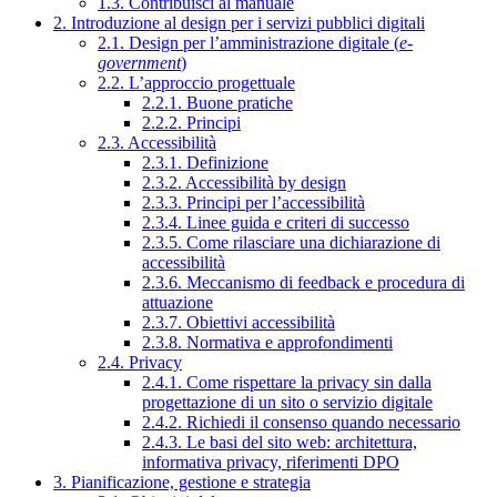
1.3. Contribuisci al manuale
2. Introduzione al design per i servizi pubblici digitali
2.1. Design per l’amministrazione digitale (
e-
government
)
2.2. L’approccio progettuale
2.2.1. Buone pratiche
2.2.2. Principi
2.3. Accessibilità
2.3.1. Definizione
2.3.2. Accessibilità by design
2.3.3. Principi per l’accessibilità
2.3.4. Linee guida e criteri di successo
2.3.5. Come rilasciare una dichiarazione di
accessibilità
2.3.6. Meccanismo di feedback e procedura di
attuazione
2.3.7. Obiettivi accessibilità
2.3.8. Normativa e approfondimenti
2.4. Privacy
2.4.1. Come rispettare la privacy sin dalla
progettazione di un sito o servizio digitale
2.4.2. Richiedi il consenso quando necessario
2.4.3. Le basi del sito web: architettura,
informativa privacy, riferimenti DPO
3. Pianificazione, gestione e strategia