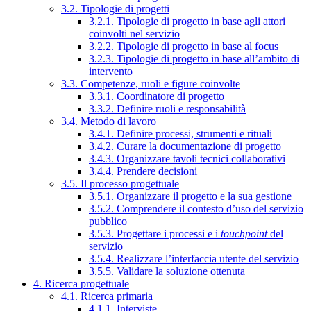
3.2. Tipologie di progetti
3.2.1. Tipologie di progetto in base agli attori
coinvolti nel servizio
3.2.2. Tipologie di progetto in base al focus
3.2.3. Tipologie di progetto in base all’ambito di
intervento
3.3. Competenze, ruoli e figure coinvolte
3.3.1. Coordinatore di progetto
3.3.2. Definire ruoli e responsabilità
3.4. Metodo di lavoro
3.4.1. Definire processi, strumenti e rituali
3.4.2. Curare la documentazione di progetto
3.4.3. Organizzare tavoli tecnici collaborativi
3.4.4. Prendere decisioni
3.5. Il processo progettuale
3.5.1. Organizzare il progetto e la sua gestione
3.5.2. Comprendere il contesto d’uso del servizio
pubblico
3.5.3. Progettare i processi e i
touchpoint
del
servizio
3.5.4. Realizzare l’interfaccia utente del servizio
3.5.5. Validare la soluzione ottenuta
4. Ricerca progettuale
4.1. Ricerca primaria
4.1.1. Interviste