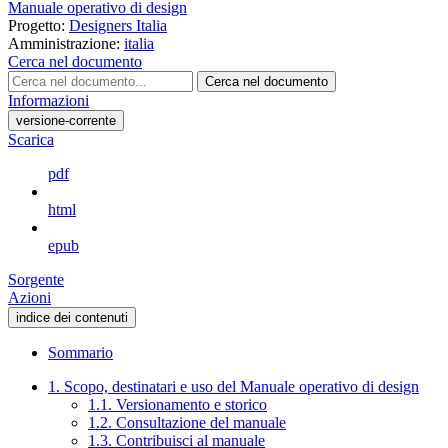
Manuale operativo di design
Progetto:
Designers Italia
Amministrazione:
italia
Cerca nel documento
Cerca nel documento
Informazioni
versione-corrente
Scarica
pdf
html
epub
Sorgente
Azioni
indice dei contenuti
Sommario
1. Scopo, destinatari e uso del Manuale operativo di design
1.1. Versionamento e storico
1.2. Consultazione del manuale
1.3. Contribuisci al manuale