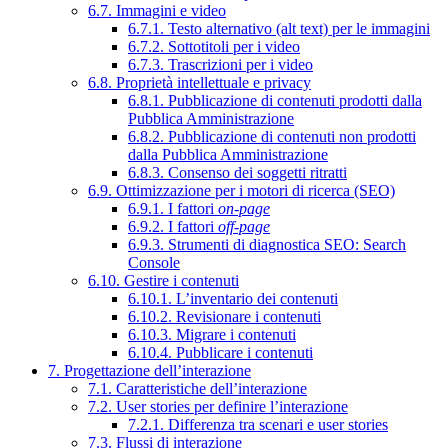
6.7. Immagini e video
6.7.1. Testo alternativo (alt text) per le immagini
6.7.2. Sottotitoli per i video
6.7.3. Trascrizioni per i video
6.8. Proprietà intellettuale e privacy
6.8.1. Pubblicazione di contenuti prodotti dalla
Pubblica Amministrazione
6.8.2. Pubblicazione di contenuti non prodotti
dalla Pubblica Amministrazione
6.8.3. Consenso dei soggetti ritratti
6.9. Ottimizzazione per i motori di ricerca (SEO)
6.9.1. I fattori
on-page
6.9.2. I fattori
off-page
6.9.3. Strumenti di diagnostica SEO: Search
Console
6.10. Gestire i contenuti
6.10.1. L’inventario dei contenuti
6.10.2. Revisionare i contenuti
6.10.3. Migrare i contenuti
6.10.4. Pubblicare i contenuti
7. Progettazione dell’interazione
7.1. Caratteristiche dell’interazione
7.2. User stories per definire l’interazione
7.2.1. Differenza tra scenari e user stories
7.3. Flussi di interazione