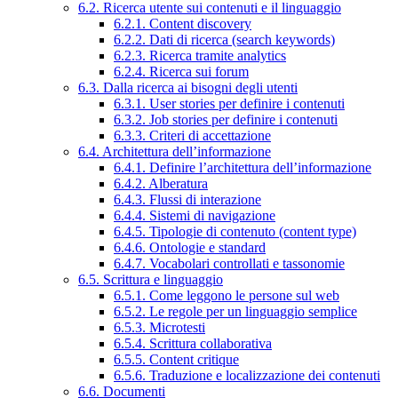
6.2. Ricerca utente sui contenuti e il linguaggio
6.2.1. Content discovery
6.2.2. Dati di ricerca (search keywords)
6.2.3. Ricerca tramite analytics
6.2.4. Ricerca sui forum
6.3. Dalla ricerca ai bisogni degli utenti
6.3.1. User stories per definire i contenuti
6.3.2. Job stories per definire i contenuti
6.3.3. Criteri di accettazione
6.4. Architettura dell’informazione
6.4.1. Definire l’architettura dell’informazione
6.4.2. Alberatura
6.4.3. Flussi di interazione
6.4.4. Sistemi di navigazione
6.4.5. Tipologie di contenuto (content type)
6.4.6. Ontologie e standard
6.4.7. Vocabolari controllati e tassonomie
6.5. Scrittura e linguaggio
6.5.1. Come leggono le persone sul web
6.5.2. Le regole per un linguaggio semplice
6.5.3. Microtesti
6.5.4. Scrittura collaborativa
6.5.5. Content critique
6.5.6. Traduzione e localizzazione dei contenuti
6.6. Documenti