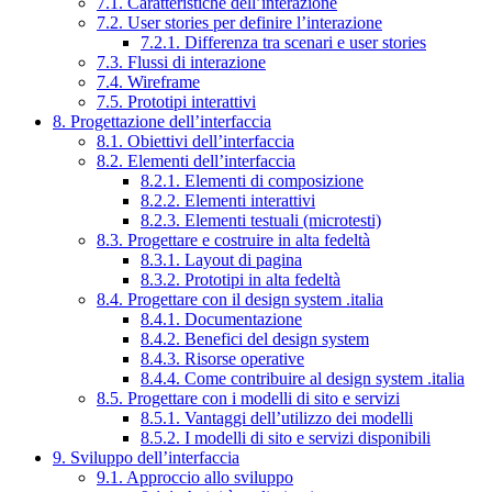
7.1. Caratteristiche dell’interazione
7.2. User stories per definire l’interazione
7.2.1. Differenza tra scenari e user stories
7.3. Flussi di interazione
7.4. Wireframe
7.5. Prototipi interattivi
8. Progettazione dell’interfaccia
8.1. Obiettivi dell’interfaccia
8.2. Elementi dell’interfaccia
8.2.1. Elementi di composizione
8.2.2. Elementi interattivi
8.2.3. Elementi testuali (microtesti)
8.3. Progettare e costruire in alta fedeltà
8.3.1. Layout di pagina
8.3.2. Prototipi in alta fedeltà
8.4. Progettare con il design system .italia
8.4.1. Documentazione
8.4.2. Benefici del design system
8.4.3. Risorse operative
8.4.4. Come contribuire al design system .italia
8.5. Progettare con i modelli di sito e servizi
8.5.1. Vantaggi dell’utilizzo dei modelli
8.5.2. I modelli di sito e servizi disponibili
9. Sviluppo dell’interfaccia
9.1. Approccio allo sviluppo