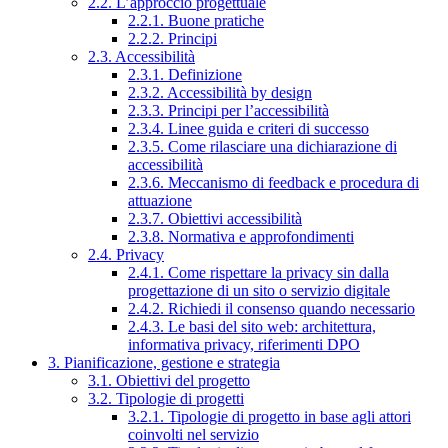
2.2. L’approccio progettuale
2.2.1. Buone pratiche
2.2.2. Principi
2.3. Accessibilità
2.3.1. Definizione
2.3.2. Accessibilità by design
2.3.3. Principi per l’accessibilità
2.3.4. Linee guida e criteri di successo
2.3.5. Come rilasciare una dichiarazione di
accessibilità
2.3.6. Meccanismo di feedback e procedura di
attuazione
2.3.7. Obiettivi accessibilità
2.3.8. Normativa e approfondimenti
2.4. Privacy
2.4.1. Come rispettare la privacy sin dalla
progettazione di un sito o servizio digitale
2.4.2. Richiedi il consenso quando necessario
2.4.3. Le basi del sito web: architettura,
informativa privacy, riferimenti DPO
3. Pianificazione, gestione e strategia
3.1. Obiettivi del progetto
3.2. Tipologie di progetti
3.2.1. Tipologie di progetto in base agli attori
coinvolti nel servizio