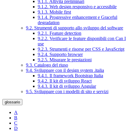
9.1.1. Attività preliminari
9.1.2. Web design responsivo e accessibile
9.1.3. Mobile first
9.1.4. Progressive enhancement e Graceful
degradation
9.2. Strumenti di supporto allo sviluppo del software
9.2.1. Feature detection
9.2.2. Verificare le feature disponibili con Can I
use
9.2.3. Strumenti e risorse per CSS e JavaScript
9.2.4. Supporto browser
9.2.5. Misurare le prestazioni
9.3. Catalogo del riuso
9.4. Sviluppare con il design system .italia
9.4.1. Il framework Bootstrap Italia
9.4.2. Il kit di sviluppo React
9.4.3. Il kit di sviluppo Angular
9.5. Sviluppare con i modelli di sito e servizi
glossario
A
B
C
D