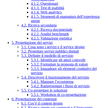
4.1.2. Questionari
4.1.3. Test di usabilità
4.1.4. Web analytics
4.1.5. Strumenti di mappatura dell’esperienza
utente
4.2. Ricerca secondaria
4.2.1. Ricerca documentale
4.2.2. Analisi benchmark
4.2.3. Valutazione euristica
5. Progettazione dei servizi
5.1. Cosa sono i servizi e il service design
5.2. Progettare servizi pubblici digitali
5.3. Definire il modello di servizio
5.3.1. Identificare gli attori coinvolti
5.3.2. Formulare la proposta di valore
5.3.3. Inquadrare gli elementi costitutivi del
servizio
5.4. Descrivere il funzionamento del servizio
5.4.1. Mappare l’ecosistema
5.4.2. Rappresentare i flussi di servizio
5.5. Co-progettare le soluzioni
5.5.1. Workshop di co-progettazione
6. Progettazione dei contenuti
6.1. Cos’è il content design
6.2. Ricerca utente sui contenuti e il linguaggio