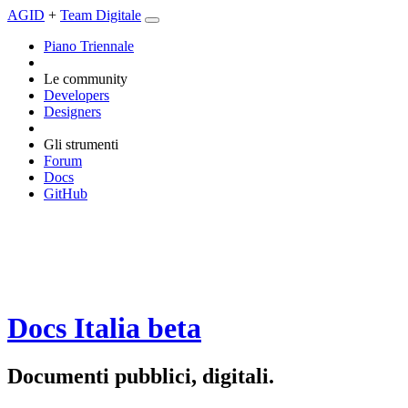
AGID
+
Team Digitale
Piano Triennale
Le community
Developers
Designers
Gli strumenti
Forum
Docs
GitHub
Docs Italia
beta
Documenti pubblici, digitali.