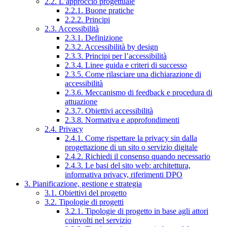
2.2. L’approccio progettuale
2.2.1. Buone pratiche
2.2.2. Principi
2.3. Accessibilità
2.3.1. Definizione
2.3.2. Accessibilità by design
2.3.3. Principi per l’accessibilità
2.3.4. Linee guida e criteri di successo
2.3.5. Come rilasciare una dichiarazione di
accessibilità
2.3.6. Meccanismo di feedback e procedura di
attuazione
2.3.7. Obiettivi accessibilità
2.3.8. Normativa e approfondimenti
2.4. Privacy
2.4.1. Come rispettare la privacy sin dalla
progettazione di un sito o servizio digitale
2.4.2. Richiedi il consenso quando necessario
2.4.3. Le basi del sito web: architettura,
informativa privacy, riferimenti DPO
3. Pianificazione, gestione e strategia
3.1. Obiettivi del progetto
3.2. Tipologie di progetti
3.2.1. Tipologie di progetto in base agli attori
coinvolti nel servizio