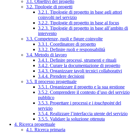
3.1. Obiettivi del progetto
3.2. Tipologie di progetti
3.2.1. Tipologie di progetto in base agli attori
coinvolti nel servizio
3.2.2. Tipologie di progetto in base al focus
3.2.3. Tipologie di progetto in base all’ambito di
intervento
3.3. Competenze, ruoli e figure coinvolte
3.3.1. Coordinatore di progetto
3.3.2. Definire ruoli e responsabilità
3.4. Metodo di lavoro
3.4.1. Definire processi, strumenti e rituali
3.4.2. Curare la documentazione di progetto
3.4.3. Organizzare tavoli tecnici collaborativi
3.4.4. Prendere decisioni
3.5. Il processo progettuale
3.5.1. Organizzare il progetto e la sua gestione
3.5.2. Comprendere il contesto d’uso del servizio
pubblico
3.5.3. Progettare i processi e i
touchpoint
del
servizio
3.5.4. Realizzare l’interfaccia utente del servizio
3.5.5. Validare la soluzione ottenuta
4. Ricerca progettuale
4.1. Ricerca primaria