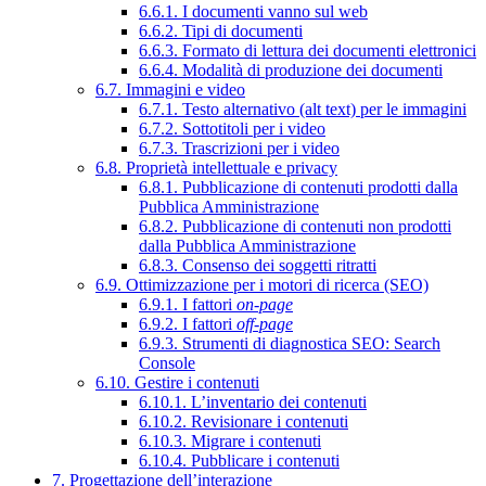
6.6.1. I documenti vanno sul web
6.6.2. Tipi di documenti
6.6.3. Formato di lettura dei documenti elettronici
6.6.4. Modalità di produzione dei documenti
6.7. Immagini e video
6.7.1. Testo alternativo (alt text) per le immagini
6.7.2. Sottotitoli per i video
6.7.3. Trascrizioni per i video
6.8. Proprietà intellettuale e privacy
6.8.1. Pubblicazione di contenuti prodotti dalla
Pubblica Amministrazione
6.8.2. Pubblicazione di contenuti non prodotti
dalla Pubblica Amministrazione
6.8.3. Consenso dei soggetti ritratti
6.9. Ottimizzazione per i motori di ricerca (SEO)
6.9.1. I fattori
on-page
6.9.2. I fattori
off-page
6.9.3. Strumenti di diagnostica SEO: Search
Console
6.10. Gestire i contenuti
6.10.1. L’inventario dei contenuti
6.10.2. Revisionare i contenuti
6.10.3. Migrare i contenuti
6.10.4. Pubblicare i contenuti
7. Progettazione dell’interazione