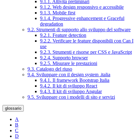
9.1.1. Attività preliminari
9.1.2. Web design responsivo e accessibile
9.1.3. Mobile first
9.1.4. Progressive enhancement e Graceful
degradation
9.2. Strumenti di supporto allo sviluppo del software
9.2.1. Feature detection
9.2.2. Verificare le feature disponibili con Can I
use
9.2.3. Strumenti e risorse per CSS e JavaScript
9.2.4. Supporto browser
9.2.5. Misurare le prestazioni
9.3. Catalogo del riuso
9.4. Sviluppare con il design system .italia
9.4.1. Il framework Bootstrap Italia
9.4.2. Il kit di sviluppo React
9.4.3. Il kit di sviluppo Angular
9.5. Sviluppare con i modelli di sito e servizi
glossario
A
B
C
D