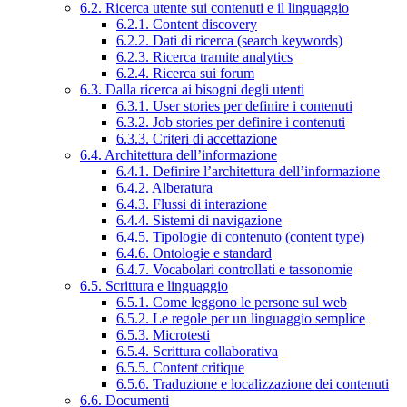
6.2. Ricerca utente sui contenuti e il linguaggio
6.2.1. Content discovery
6.2.2. Dati di ricerca (search keywords)
6.2.3. Ricerca tramite analytics
6.2.4. Ricerca sui forum
6.3. Dalla ricerca ai bisogni degli utenti
6.3.1. User stories per definire i contenuti
6.3.2. Job stories per definire i contenuti
6.3.3. Criteri di accettazione
6.4. Architettura dell’informazione
6.4.1. Definire l’architettura dell’informazione
6.4.2. Alberatura
6.4.3. Flussi di interazione
6.4.4. Sistemi di navigazione
6.4.5. Tipologie di contenuto (content type)
6.4.6. Ontologie e standard
6.4.7. Vocabolari controllati e tassonomie
6.5. Scrittura e linguaggio
6.5.1. Come leggono le persone sul web
6.5.2. Le regole per un linguaggio semplice
6.5.3. Microtesti
6.5.4. Scrittura collaborativa
6.5.5. Content critique
6.5.6. Traduzione e localizzazione dei contenuti
6.6. Documenti