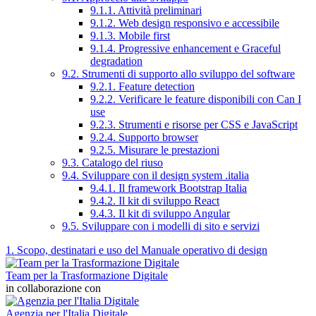
9.1.1. Attività preliminari
9.1.2. Web design responsivo e accessibile
9.1.3. Mobile first
9.1.4. Progressive enhancement e Graceful
degradation
9.2. Strumenti di supporto allo sviluppo del software
9.2.1. Feature detection
9.2.2. Verificare le feature disponibili con Can I
use
9.2.3. Strumenti e risorse per CSS e JavaScript
9.2.4. Supporto browser
9.2.5. Misurare le prestazioni
9.3. Catalogo del riuso
9.4. Sviluppare con il design system .italia
9.4.1. Il framework Bootstrap Italia
9.4.2. Il kit di sviluppo React
9.4.3. Il kit di sviluppo Angular
9.5. Sviluppare con i modelli di sito e servizi
1. Scopo, destinatari e uso del Manuale operativo di design
Team per la Trasformazione Digitale
in collaborazione con
Agenzia per l'Italia Digitale