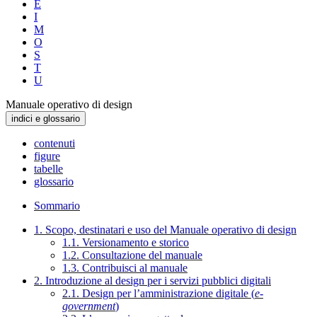
E
I
M
O
S
T
U
Manuale operativo di design
indici e glossario
contenuti
figure
tabelle
glossario
Sommario
1. Scopo, destinatari e uso del Manuale operativo di design
1.1. Versionamento e storico
1.2. Consultazione del manuale
1.3. Contribuisci al manuale
2. Introduzione al design per i servizi pubblici digitali
2.1. Design per l’amministrazione digitale (
e-
government
)