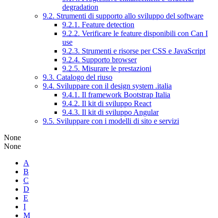
degradation
9.2. Strumenti di supporto allo sviluppo del software
9.2.1. Feature detection
9.2.2. Verificare le feature disponibili con Can I
use
9.2.3. Strumenti e risorse per CSS e JavaScript
9.2.4. Supporto browser
9.2.5. Misurare le prestazioni
9.3. Catalogo del riuso
9.4. Sviluppare con il design system .italia
9.4.1. Il framework Bootstrap Italia
9.4.2. Il kit di sviluppo React
9.4.3. Il kit di sviluppo Angular
9.5. Sviluppare con i modelli di sito e servizi
None
None
A
B
C
D
E
I
M