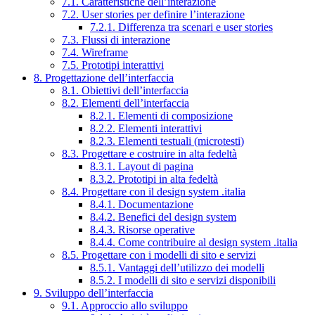
7.1. Caratteristiche dell’interazione
7.2. User stories per definire l’interazione
7.2.1. Differenza tra scenari e user stories
7.3. Flussi di interazione
7.4. Wireframe
7.5. Prototipi interattivi
8. Progettazione dell’interfaccia
8.1. Obiettivi dell’interfaccia
8.2. Elementi dell’interfaccia
8.2.1. Elementi di composizione
8.2.2. Elementi interattivi
8.2.3. Elementi testuali (microtesti)
8.3. Progettare e costruire in alta fedeltà
8.3.1. Layout di pagina
8.3.2. Prototipi in alta fedeltà
8.4. Progettare con il design system .italia
8.4.1. Documentazione
8.4.2. Benefici del design system
8.4.3. Risorse operative
8.4.4. Come contribuire al design system .italia
8.5. Progettare con i modelli di sito e servizi
8.5.1. Vantaggi dell’utilizzo dei modelli
8.5.2. I modelli di sito e servizi disponibili
9. Sviluppo dell’interfaccia
9.1. Approccio allo sviluppo