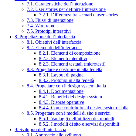
7.1. Caratteristiche dell’interazione
7.2. User stories per definire l’interazione
7.2.1. Differenza tra scenari e user stories
7.3. Flussi di interazione
7.4. Wireframe
7.5. Prototipi interattivi
8. Progettazione dell’interfaccia
8.1. Obiettivi dell’interfaccia
8.2. Elementi dell’interfaccia
8.2.1. Elementi di composizione
8.2.2. Elementi interattivi
8.2.3. Elementi testuali (microtesti)
8.3. Progettare e costruire in alta fedeltà
8.3.1. Layout di pagina
8.3.2. Prototipi in alta fedeltà
8.4. Progettare con il design system .italia
8.4.1. Documentazione
8.4.2. Benefici del design system
8.4.3. Risorse operative
8.4.4. Come contribuire al design system .italia
8.5. Progettare con i modelli di sito e servizi
8.5.1. Vantaggi dell’utilizzo dei modelli
8.5.2. I modelli di sito e servizi disponibili
9. Sviluppo dell’interfaccia
9.1. Approccio allo sviluppo