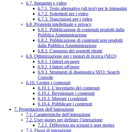
6.7. Immagini e video
6.7.1. Testo alternativo (alt text) per le immagini
6.7.2. Sottotitoli per i video
6.7.3. Trascrizioni per i video
6.8. Proprietà intellettuale e privacy
6.8.1. Pubblicazione di contenuti prodotti dalla
Pubblica Amministrazione
6.8.2. Pubblicazione di contenuti non prodotti
dalla Pubblica Amministrazione
6.8.3. Consenso dei soggetti ritratti
6.9. Ottimizzazione per i motori di ricerca (SEO)
6.9.1. I fattori
on-page
6.9.2. I fattori
off-page
6.9.3. Strumenti di diagnostica SEO: Search
Console
6.10. Gestire i contenuti
6.10.1. L’inventario dei contenuti
6.10.2. Revisionare i contenuti
6.10.3. Migrare i contenuti
6.10.4. Pubblicare i contenuti
7. Progettazione dell’interazione
7.1. Caratteristiche dell’interazione
7.2. User stories per definire l’interazione
7.2.1. Differenza tra scenari e user stories
7.3. Flussi di interazione