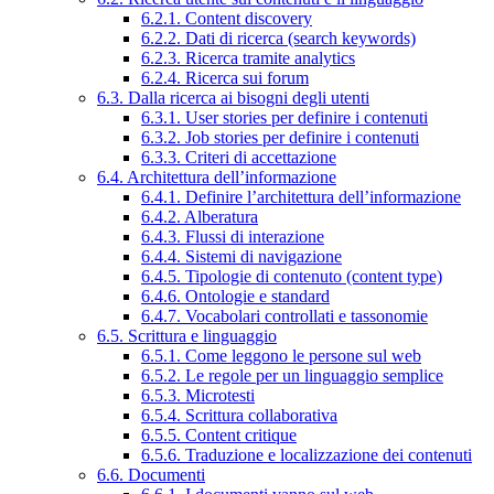
6.2.1. Content discovery
6.2.2. Dati di ricerca (search keywords)
6.2.3. Ricerca tramite analytics
6.2.4. Ricerca sui forum
6.3. Dalla ricerca ai bisogni degli utenti
6.3.1. User stories per definire i contenuti
6.3.2. Job stories per definire i contenuti
6.3.3. Criteri di accettazione
6.4. Architettura dell’informazione
6.4.1. Definire l’architettura dell’informazione
6.4.2. Alberatura
6.4.3. Flussi di interazione
6.4.4. Sistemi di navigazione
6.4.5. Tipologie di contenuto (content type)
6.4.6. Ontologie e standard
6.4.7. Vocabolari controllati e tassonomie
6.5. Scrittura e linguaggio
6.5.1. Come leggono le persone sul web
6.5.2. Le regole per un linguaggio semplice
6.5.3. Microtesti
6.5.4. Scrittura collaborativa
6.5.5. Content critique
6.5.6. Traduzione e localizzazione dei contenuti
6.6. Documenti