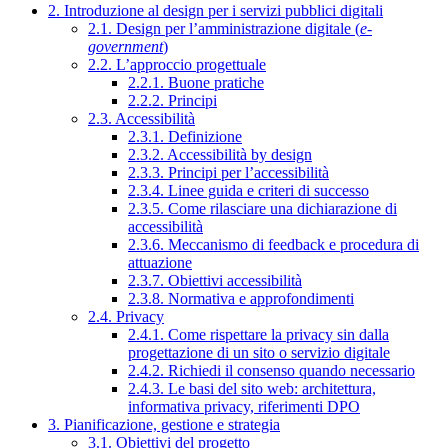
2. Introduzione al design per i servizi pubblici digitali
2.1. Design per l’amministrazione digitale (
e-
government
)
2.2. L’approccio progettuale
2.2.1. Buone pratiche
2.2.2. Principi
2.3. Accessibilità
2.3.1. Definizione
2.3.2. Accessibilità by design
2.3.3. Principi per l’accessibilità
2.3.4. Linee guida e criteri di successo
2.3.5. Come rilasciare una dichiarazione di
accessibilità
2.3.6. Meccanismo di feedback e procedura di
attuazione
2.3.7. Obiettivi accessibilità
2.3.8. Normativa e approfondimenti
2.4. Privacy
2.4.1. Come rispettare la privacy sin dalla
progettazione di un sito o servizio digitale
2.4.2. Richiedi il consenso quando necessario
2.4.3. Le basi del sito web: architettura,
informativa privacy, riferimenti DPO
3. Pianificazione, gestione e strategia
3.1. Obiettivi del progetto