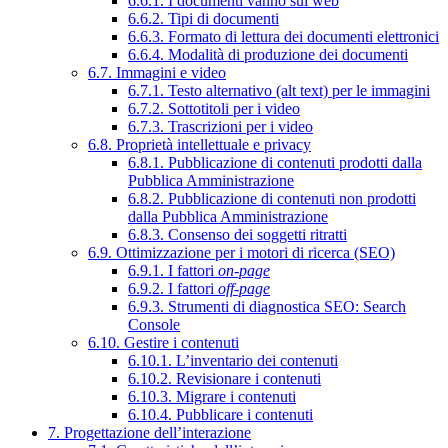
6.6.1. I documenti vanno sul web
6.6.2. Tipi di documenti
6.6.3. Formato di lettura dei documenti elettronici
6.6.4. Modalità di produzione dei documenti
6.7. Immagini e video
6.7.1. Testo alternativo (alt text) per le immagini
6.7.2. Sottotitoli per i video
6.7.3. Trascrizioni per i video
6.8. Proprietà intellettuale e privacy
6.8.1. Pubblicazione di contenuti prodotti dalla
Pubblica Amministrazione
6.8.2. Pubblicazione di contenuti non prodotti
dalla Pubblica Amministrazione
6.8.3. Consenso dei soggetti ritratti
6.9. Ottimizzazione per i motori di ricerca (SEO)
6.9.1. I fattori
on-page
6.9.2. I fattori
off-page
6.9.3. Strumenti di diagnostica SEO: Search
Console
6.10. Gestire i contenuti
6.10.1. L’inventario dei contenuti
6.10.2. Revisionare i contenuti
6.10.3. Migrare i contenuti
6.10.4. Pubblicare i contenuti
7. Progettazione dell’interazione