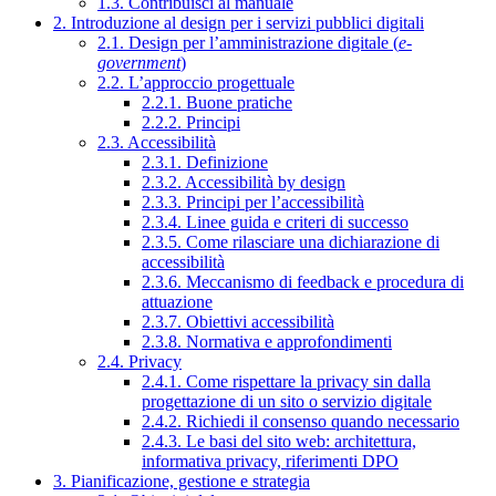
1.3. Contribuisci al manuale
2. Introduzione al design per i servizi pubblici digitali
2.1. Design per l’amministrazione digitale (
e-
government
)
2.2. L’approccio progettuale
2.2.1. Buone pratiche
2.2.2. Principi
2.3. Accessibilità
2.3.1. Definizione
2.3.2. Accessibilità by design
2.3.3. Principi per l’accessibilità
2.3.4. Linee guida e criteri di successo
2.3.5. Come rilasciare una dichiarazione di
accessibilità
2.3.6. Meccanismo di feedback e procedura di
attuazione
2.3.7. Obiettivi accessibilità
2.3.8. Normativa e approfondimenti
2.4. Privacy
2.4.1. Come rispettare la privacy sin dalla
progettazione di un sito o servizio digitale
2.4.2. Richiedi il consenso quando necessario
2.4.3. Le basi del sito web: architettura,
informativa privacy, riferimenti DPO
3. Pianificazione, gestione e strategia