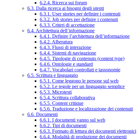
6.2.4. Ricerca sui forum
6.3. Dalla ricerca ai bisogni degli utenti
6.3.1. User stories per definire i contenuti
6.3.2. Job stories per definire i contenuti
6.3.3. Criteri di accettazione
6.4. Architettura dell’informazione
6.4.1. Definire l’architettura dell’informazione
6.4.2. Alberatura
6.4.3. Flussi di interazione
6.4.4. Sistemi di navigazione
6.4.5. Tipologie di contenuto (content type)
6.4.6. Ontologie e standard
6.4.7. Vocabolari controllati e tassonomie
6.5. Scrittura e linguaggio
6.5.1. Come leggono le persone sul web
6.5.2. Le regole per un linguaggio semplice
6.5.3. Microtesti
6.5.4. Scrittura collaborativa
6.5.5. Content critique
6.5.6. Traduzione e localizzazione dei contenuti
6.6. Documenti
6.6.1. I documenti vanno sul web
6.6.2. Tipi di documenti
6.6.3. Formato di lettura dei documenti elettronici
6.6.4. Modalità di produzione dei documenti