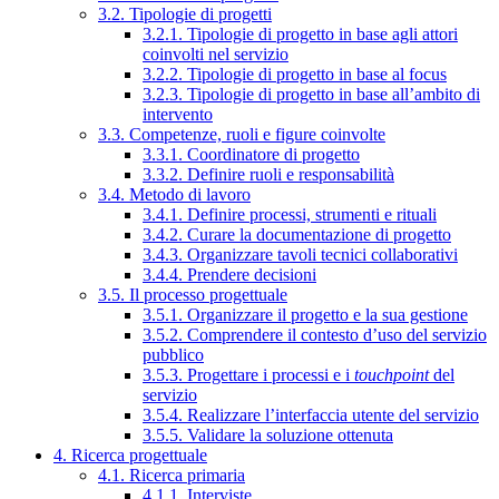
3.2. Tipologie di progetti
3.2.1. Tipologie di progetto in base agli attori
coinvolti nel servizio
3.2.2. Tipologie di progetto in base al focus
3.2.3. Tipologie di progetto in base all’ambito di
intervento
3.3. Competenze, ruoli e figure coinvolte
3.3.1. Coordinatore di progetto
3.3.2. Definire ruoli e responsabilità
3.4. Metodo di lavoro
3.4.1. Definire processi, strumenti e rituali
3.4.2. Curare la documentazione di progetto
3.4.3. Organizzare tavoli tecnici collaborativi
3.4.4. Prendere decisioni
3.5. Il processo progettuale
3.5.1. Organizzare il progetto e la sua gestione
3.5.2. Comprendere il contesto d’uso del servizio
pubblico
3.5.3. Progettare i processi e i
touchpoint
del
servizio
3.5.4. Realizzare l’interfaccia utente del servizio
3.5.5. Validare la soluzione ottenuta
4. Ricerca progettuale
4.1. Ricerca primaria
4.1.1. Interviste