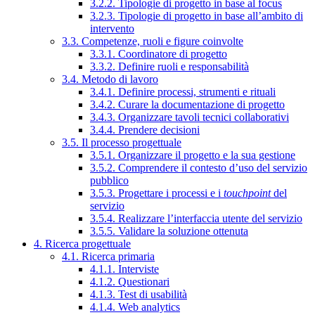
3.2.2. Tipologie di progetto in base al focus
3.2.3. Tipologie di progetto in base all’ambito di
intervento
3.3. Competenze, ruoli e figure coinvolte
3.3.1. Coordinatore di progetto
3.3.2. Definire ruoli e responsabilità
3.4. Metodo di lavoro
3.4.1. Definire processi, strumenti e rituali
3.4.2. Curare la documentazione di progetto
3.4.3. Organizzare tavoli tecnici collaborativi
3.4.4. Prendere decisioni
3.5. Il processo progettuale
3.5.1. Organizzare il progetto e la sua gestione
3.5.2. Comprendere il contesto d’uso del servizio
pubblico
3.5.3. Progettare i processi e i
touchpoint
del
servizio
3.5.4. Realizzare l’interfaccia utente del servizio
3.5.5. Validare la soluzione ottenuta
4. Ricerca progettuale
4.1. Ricerca primaria
4.1.1. Interviste
4.1.2. Questionari
4.1.3. Test di usabilità
4.1.4. Web analytics