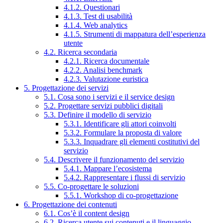
4.1.2. Questionari
4.1.3. Test di usabilità
4.1.4. Web analytics
4.1.5. Strumenti di mappatura dell’esperienza
utente
4.2. Ricerca secondaria
4.2.1. Ricerca documentale
4.2.2. Analisi benchmark
4.2.3. Valutazione euristica
5. Progettazione dei servizi
5.1. Cosa sono i servizi e il service design
5.2. Progettare servizi pubblici digitali
5.3. Definire il modello di servizio
5.3.1. Identificare gli attori coinvolti
5.3.2. Formulare la proposta di valore
5.3.3. Inquadrare gli elementi costitutivi del
servizio
5.4. Descrivere il funzionamento del servizio
5.4.1. Mappare l’ecosistema
5.4.2. Rappresentare i flussi di servizio
5.5. Co-progettare le soluzioni
5.5.1. Workshop di co-progettazione
6. Progettazione dei contenuti
6.1. Cos’è il content design
6.2. Ricerca utente sui contenuti e il linguaggio