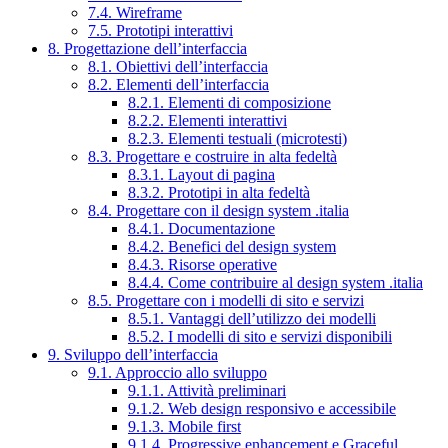
7.4. Wireframe
7.5. Prototipi interattivi
8. Progettazione dell’interfaccia
8.1. Obiettivi dell’interfaccia
8.2. Elementi dell’interfaccia
8.2.1. Elementi di composizione
8.2.2. Elementi interattivi
8.2.3. Elementi testuali (microtesti)
8.3. Progettare e costruire in alta fedeltà
8.3.1. Layout di pagina
8.3.2. Prototipi in alta fedeltà
8.4. Progettare con il design system .italia
8.4.1. Documentazione
8.4.2. Benefici del design system
8.4.3. Risorse operative
8.4.4. Come contribuire al design system .italia
8.5. Progettare con i modelli di sito e servizi
8.5.1. Vantaggi dell’utilizzo dei modelli
8.5.2. I modelli di sito e servizi disponibili
9. Sviluppo dell’interfaccia
9.1. Approccio allo sviluppo
9.1.1. Attività preliminari
9.1.2. Web design responsivo e accessibile
9.1.3. Mobile first
9.1.4. Progressive enhancement e Graceful