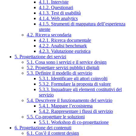
4.1.1. Interviste
4.1.2. Questionari
4.1.3. Test di usabilità
4.1.4. Web analytics
4.1.5. Strumenti di mappatura dell’esperienza
utente
4.2. Ricerca secondaria
4.2.1. Ricerca documentale
4.2.2. Analisi benchmark
4.2.3. Valutazione euristica
5. Progettazione dei servizi
5.1. Cosa sono i servizi e il service design
5.2. Progettare servizi pubblici digitali
5.3. Definire il modello di servizio
5.3.1. Identificare gli attori coinvolti
5.3.2. Formulare la proposta di valore
5.3.3. Inquadrare gli elementi costitutivi del
servizio
5.4. Descrivere il funzionamento del servizio
5.4.1. Mappare l’ecosistema
5.4.2. Rappresentare i flussi di servizio
5.5. Co-progettare le soluzioni
5.5.1. Workshop di co-progettazione
6. Progettazione dei contenuti
6.1. Cos’è il content design