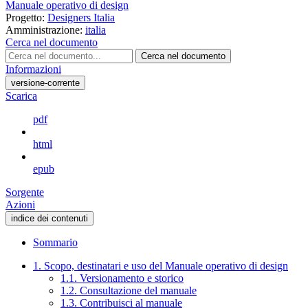
Manuale operativo di design
Progetto:
Designers Italia
Amministrazione:
italia
Cerca nel documento
Cerca nel documento
Informazioni
versione-corrente
Scarica
pdf
html
epub
Sorgente
Azioni
indice dei contenuti
Sommario
1. Scopo, destinatari e uso del Manuale operativo di design
1.1. Versionamento e storico
1.2. Consultazione del manuale
1.3. Contribuisci al manuale