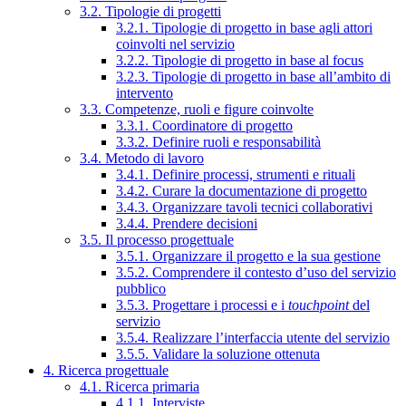
3.2. Tipologie di progetti
3.2.1. Tipologie di progetto in base agli attori
coinvolti nel servizio
3.2.2. Tipologie di progetto in base al focus
3.2.3. Tipologie di progetto in base all’ambito di
intervento
3.3. Competenze, ruoli e figure coinvolte
3.3.1. Coordinatore di progetto
3.3.2. Definire ruoli e responsabilità
3.4. Metodo di lavoro
3.4.1. Definire processi, strumenti e rituali
3.4.2. Curare la documentazione di progetto
3.4.3. Organizzare tavoli tecnici collaborativi
3.4.4. Prendere decisioni
3.5. Il processo progettuale
3.5.1. Organizzare il progetto e la sua gestione
3.5.2. Comprendere il contesto d’uso del servizio
pubblico
3.5.3. Progettare i processi e i
touchpoint
del
servizio
3.5.4. Realizzare l’interfaccia utente del servizio
3.5.5. Validare la soluzione ottenuta
4. Ricerca progettuale
4.1. Ricerca primaria
4.1.1. Interviste