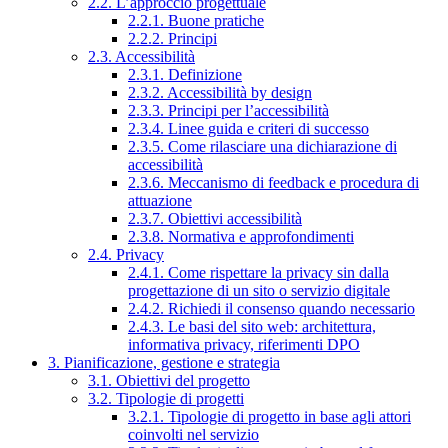
2.2. L’approccio progettuale
2.2.1. Buone pratiche
2.2.2. Principi
2.3. Accessibilità
2.3.1. Definizione
2.3.2. Accessibilità by design
2.3.3. Principi per l’accessibilità
2.3.4. Linee guida e criteri di successo
2.3.5. Come rilasciare una dichiarazione di
accessibilità
2.3.6. Meccanismo di feedback e procedura di
attuazione
2.3.7. Obiettivi accessibilità
2.3.8. Normativa e approfondimenti
2.4. Privacy
2.4.1. Come rispettare la privacy sin dalla
progettazione di un sito o servizio digitale
2.4.2. Richiedi il consenso quando necessario
2.4.3. Le basi del sito web: architettura,
informativa privacy, riferimenti DPO
3. Pianificazione, gestione e strategia
3.1. Obiettivi del progetto
3.2. Tipologie di progetti
3.2.1. Tipologie di progetto in base agli attori
coinvolti nel servizio