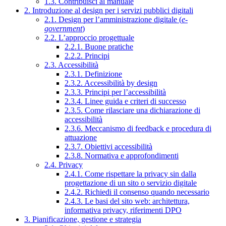
1.3. Contribuisci al manuale
2. Introduzione al design per i servizi pubblici digitali
2.1. Design per l’amministrazione digitale (
e-
government
)
2.2. L’approccio progettuale
2.2.1. Buone pratiche
2.2.2. Principi
2.3. Accessibilità
2.3.1. Definizione
2.3.2. Accessibilità by design
2.3.3. Principi per l’accessibilità
2.3.4. Linee guida e criteri di successo
2.3.5. Come rilasciare una dichiarazione di
accessibilità
2.3.6. Meccanismo di feedback e procedura di
attuazione
2.3.7. Obiettivi accessibilità
2.3.8. Normativa e approfondimenti
2.4. Privacy
2.4.1. Come rispettare la privacy sin dalla
progettazione di un sito o servizio digitale
2.4.2. Richiedi il consenso quando necessario
2.4.3. Le basi del sito web: architettura,
informativa privacy, riferimenti DPO
3. Pianificazione, gestione e strategia