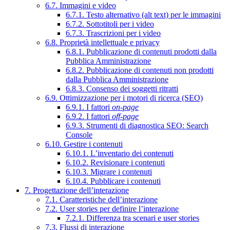
6.7. Immagini e video
6.7.1. Testo alternativo (alt text) per le immagini
6.7.2. Sottotitoli per i video
6.7.3. Trascrizioni per i video
6.8. Proprietà intellettuale e privacy
6.8.1. Pubblicazione di contenuti prodotti dalla
Pubblica Amministrazione
6.8.2. Pubblicazione di contenuti non prodotti
dalla Pubblica Amministrazione
6.8.3. Consenso dei soggetti ritratti
6.9. Ottimizzazione per i motori di ricerca (SEO)
6.9.1. I fattori
on-page
6.9.2. I fattori
off-page
6.9.3. Strumenti di diagnostica SEO: Search
Console
6.10. Gestire i contenuti
6.10.1. L’inventario dei contenuti
6.10.2. Revisionare i contenuti
6.10.3. Migrare i contenuti
6.10.4. Pubblicare i contenuti
7. Progettazione dell’interazione
7.1. Caratteristiche dell’interazione
7.2. User stories per definire l’interazione
7.2.1. Differenza tra scenari e user stories
7.3. Flussi di interazione