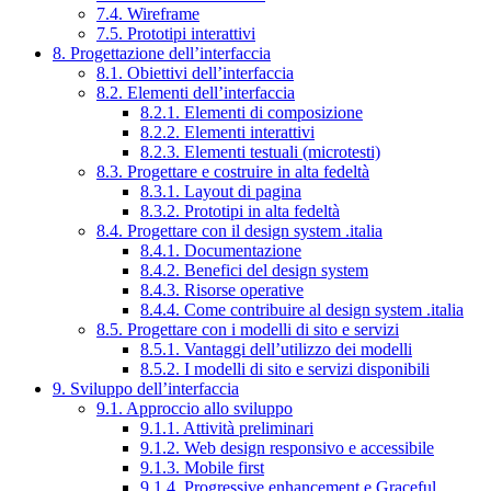
7.4. Wireframe
7.5. Prototipi interattivi
8. Progettazione dell’interfaccia
8.1. Obiettivi dell’interfaccia
8.2. Elementi dell’interfaccia
8.2.1. Elementi di composizione
8.2.2. Elementi interattivi
8.2.3. Elementi testuali (microtesti)
8.3. Progettare e costruire in alta fedeltà
8.3.1. Layout di pagina
8.3.2. Prototipi in alta fedeltà
8.4. Progettare con il design system .italia
8.4.1. Documentazione
8.4.2. Benefici del design system
8.4.3. Risorse operative
8.4.4. Come contribuire al design system .italia
8.5. Progettare con i modelli di sito e servizi
8.5.1. Vantaggi dell’utilizzo dei modelli
8.5.2. I modelli di sito e servizi disponibili
9. Sviluppo dell’interfaccia
9.1. Approccio allo sviluppo
9.1.1. Attività preliminari
9.1.2. Web design responsivo e accessibile
9.1.3. Mobile first
9.1.4. Progressive enhancement e Graceful