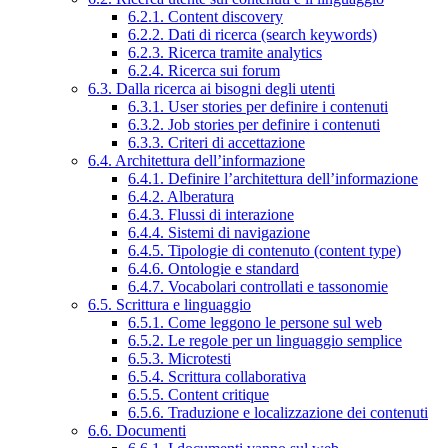
6.2.1. Content discovery
6.2.2. Dati di ricerca (search keywords)
6.2.3. Ricerca tramite analytics
6.2.4. Ricerca sui forum
6.3. Dalla ricerca ai bisogni degli utenti
6.3.1. User stories per definire i contenuti
6.3.2. Job stories per definire i contenuti
6.3.3. Criteri di accettazione
6.4. Architettura dell’informazione
6.4.1. Definire l’architettura dell’informazione
6.4.2. Alberatura
6.4.3. Flussi di interazione
6.4.4. Sistemi di navigazione
6.4.5. Tipologie di contenuto (content type)
6.4.6. Ontologie e standard
6.4.7. Vocabolari controllati e tassonomie
6.5. Scrittura e linguaggio
6.5.1. Come leggono le persone sul web
6.5.2. Le regole per un linguaggio semplice
6.5.3. Microtesti
6.5.4. Scrittura collaborativa
6.5.5. Content critique
6.5.6. Traduzione e localizzazione dei contenuti
6.6. Documenti