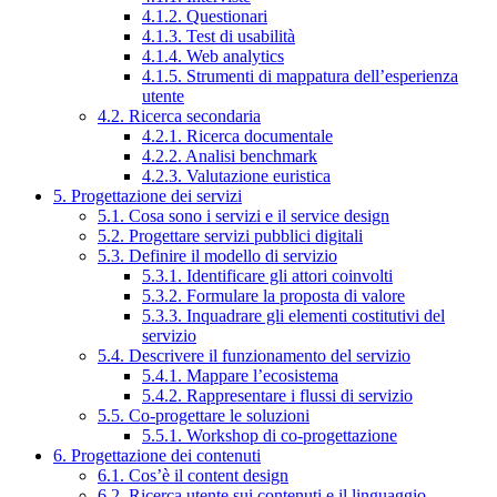
4.1.2. Questionari
4.1.3. Test di usabilità
4.1.4. Web analytics
4.1.5. Strumenti di mappatura dell’esperienza
utente
4.2. Ricerca secondaria
4.2.1. Ricerca documentale
4.2.2. Analisi benchmark
4.2.3. Valutazione euristica
5. Progettazione dei servizi
5.1. Cosa sono i servizi e il service design
5.2. Progettare servizi pubblici digitali
5.3. Definire il modello di servizio
5.3.1. Identificare gli attori coinvolti
5.3.2. Formulare la proposta di valore
5.3.3. Inquadrare gli elementi costitutivi del
servizio
5.4. Descrivere il funzionamento del servizio
5.4.1. Mappare l’ecosistema
5.4.2. Rappresentare i flussi di servizio
5.5. Co-progettare le soluzioni
5.5.1. Workshop di co-progettazione
6. Progettazione dei contenuti
6.1. Cos’è il content design
6.2. Ricerca utente sui contenuti e il linguaggio