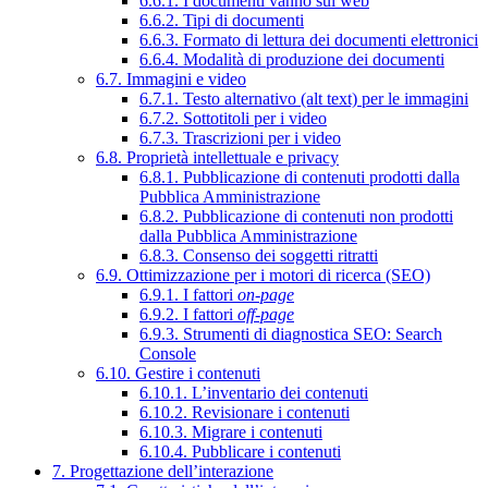
6.6.1. I documenti vanno sul web
6.6.2. Tipi di documenti
6.6.3. Formato di lettura dei documenti elettronici
6.6.4. Modalità di produzione dei documenti
6.7. Immagini e video
6.7.1. Testo alternativo (alt text) per le immagini
6.7.2. Sottotitoli per i video
6.7.3. Trascrizioni per i video
6.8. Proprietà intellettuale e privacy
6.8.1. Pubblicazione di contenuti prodotti dalla
Pubblica Amministrazione
6.8.2. Pubblicazione di contenuti non prodotti
dalla Pubblica Amministrazione
6.8.3. Consenso dei soggetti ritratti
6.9. Ottimizzazione per i motori di ricerca (SEO)
6.9.1. I fattori
on-page
6.9.2. I fattori
off-page
6.9.3. Strumenti di diagnostica SEO: Search
Console
6.10. Gestire i contenuti
6.10.1. L’inventario dei contenuti
6.10.2. Revisionare i contenuti
6.10.3. Migrare i contenuti
6.10.4. Pubblicare i contenuti
7. Progettazione dell’interazione