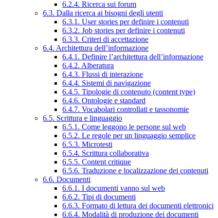
6.2.4. Ricerca sui forum
6.3. Dalla ricerca ai bisogni degli utenti
6.3.1. User stories per definire i contenuti
6.3.2. Job stories per definire i contenuti
6.3.3. Criteri di accettazione
6.4. Architettura dell’informazione
6.4.1. Definire l’architettura dell’informazione
6.4.2. Alberatura
6.4.3. Flussi di interazione
6.4.4. Sistemi di navigazione
6.4.5. Tipologie di contenuto (content type)
6.4.6. Ontologie e standard
6.4.7. Vocabolari controllati e tassonomie
6.5. Scrittura e linguaggio
6.5.1. Come leggono le persone sul web
6.5.2. Le regole per un linguaggio semplice
6.5.3. Microtesti
6.5.4. Scrittura collaborativa
6.5.5. Content critique
6.5.6. Traduzione e localizzazione dei contenuti
6.6. Documenti
6.6.1. I documenti vanno sul web
6.6.2. Tipi di documenti
6.6.3. Formato di lettura dei documenti elettronici
6.6.4. Modalità di produzione dei documenti