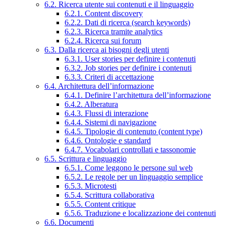
6.2. Ricerca utente sui contenuti e il linguaggio
6.2.1. Content discovery
6.2.2. Dati di ricerca (search keywords)
6.2.3. Ricerca tramite analytics
6.2.4. Ricerca sui forum
6.3. Dalla ricerca ai bisogni degli utenti
6.3.1. User stories per definire i contenuti
6.3.2. Job stories per definire i contenuti
6.3.3. Criteri di accettazione
6.4. Architettura dell’informazione
6.4.1. Definire l’architettura dell’informazione
6.4.2. Alberatura
6.4.3. Flussi di interazione
6.4.4. Sistemi di navigazione
6.4.5. Tipologie di contenuto (content type)
6.4.6. Ontologie e standard
6.4.7. Vocabolari controllati e tassonomie
6.5. Scrittura e linguaggio
6.5.1. Come leggono le persone sul web
6.5.2. Le regole per un linguaggio semplice
6.5.3. Microtesti
6.5.4. Scrittura collaborativa
6.5.5. Content critique
6.5.6. Traduzione e localizzazione dei contenuti
6.6. Documenti