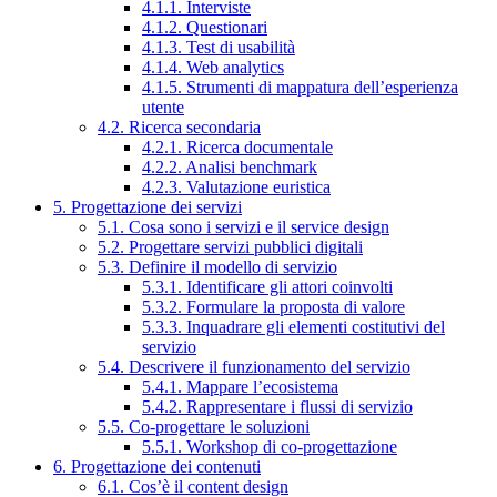
4.1.1. Interviste
4.1.2. Questionari
4.1.3. Test di usabilità
4.1.4. Web analytics
4.1.5. Strumenti di mappatura dell’esperienza
utente
4.2. Ricerca secondaria
4.2.1. Ricerca documentale
4.2.2. Analisi benchmark
4.2.3. Valutazione euristica
5. Progettazione dei servizi
5.1. Cosa sono i servizi e il service design
5.2. Progettare servizi pubblici digitali
5.3. Definire il modello di servizio
5.3.1. Identificare gli attori coinvolti
5.3.2. Formulare la proposta di valore
5.3.3. Inquadrare gli elementi costitutivi del
servizio
5.4. Descrivere il funzionamento del servizio
5.4.1. Mappare l’ecosistema
5.4.2. Rappresentare i flussi di servizio
5.5. Co-progettare le soluzioni
5.5.1. Workshop di co-progettazione
6. Progettazione dei contenuti
6.1. Cos’è il content design