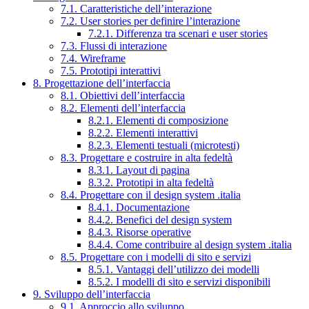
7.1. Caratteristiche dell’interazione
7.2. User stories per definire l’interazione
7.2.1. Differenza tra scenari e user stories
7.3. Flussi di interazione
7.4. Wireframe
7.5. Prototipi interattivi
8. Progettazione dell’interfaccia
8.1. Obiettivi dell’interfaccia
8.2. Elementi dell’interfaccia
8.2.1. Elementi di composizione
8.2.2. Elementi interattivi
8.2.3. Elementi testuali (microtesti)
8.3. Progettare e costruire in alta fedeltà
8.3.1. Layout di pagina
8.3.2. Prototipi in alta fedeltà
8.4. Progettare con il design system .italia
8.4.1. Documentazione
8.4.2. Benefici del design system
8.4.3. Risorse operative
8.4.4. Come contribuire al design system .italia
8.5. Progettare con i modelli di sito e servizi
8.5.1. Vantaggi dell’utilizzo dei modelli
8.5.2. I modelli di sito e servizi disponibili
9. Sviluppo dell’interfaccia
9.1. Approccio allo sviluppo