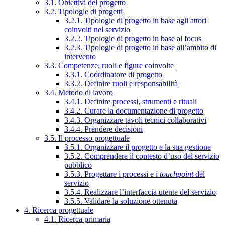
3.1. Obiettivi del progetto
3.2. Tipologie di progetti
3.2.1. Tipologie di progetto in base agli attori
coinvolti nel servizio
3.2.2. Tipologie di progetto in base al focus
3.2.3. Tipologie di progetto in base all’ambito di
intervento
3.3. Competenze, ruoli e figure coinvolte
3.3.1. Coordinatore di progetto
3.3.2. Definire ruoli e responsabilità
3.4. Metodo di lavoro
3.4.1. Definire processi, strumenti e rituali
3.4.2. Curare la documentazione di progetto
3.4.3. Organizzare tavoli tecnici collaborativi
3.4.4. Prendere decisioni
3.5. Il processo progettuale
3.5.1. Organizzare il progetto e la sua gestione
3.5.2. Comprendere il contesto d’uso del servizio
pubblico
3.5.3. Progettare i processi e i
touchpoint
del
servizio
3.5.4. Realizzare l’interfaccia utente del servizio
3.5.5. Validare la soluzione ottenuta
4. Ricerca progettuale
4.1. Ricerca primaria