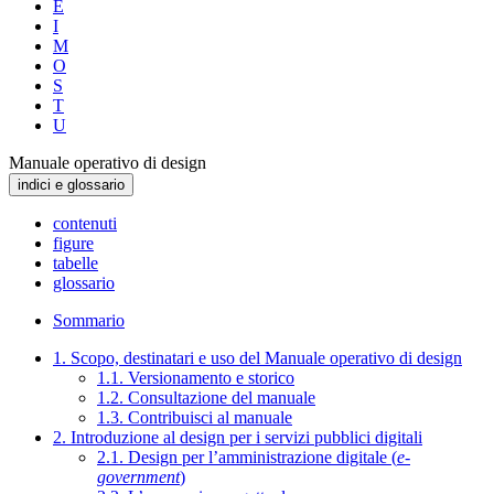
E
I
M
O
S
T
U
Manuale operativo di design
indici e glossario
contenuti
figure
tabelle
glossario
Sommario
1. Scopo, destinatari e uso del Manuale operativo di design
1.1. Versionamento e storico
1.2. Consultazione del manuale
1.3. Contribuisci al manuale
2. Introduzione al design per i servizi pubblici digitali
2.1. Design per l’amministrazione digitale (
e-
government
)