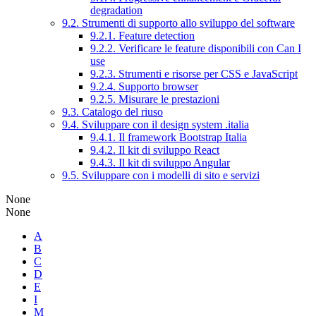
degradation
9.2. Strumenti di supporto allo sviluppo del software
9.2.1. Feature detection
9.2.2. Verificare le feature disponibili con Can I
use
9.2.3. Strumenti e risorse per CSS e JavaScript
9.2.4. Supporto browser
9.2.5. Misurare le prestazioni
9.3. Catalogo del riuso
9.4. Sviluppare con il design system .italia
9.4.1. Il framework Bootstrap Italia
9.4.2. Il kit di sviluppo React
9.4.3. Il kit di sviluppo Angular
9.5. Sviluppare con i modelli di sito e servizi
None
None
A
B
C
D
E
I
M