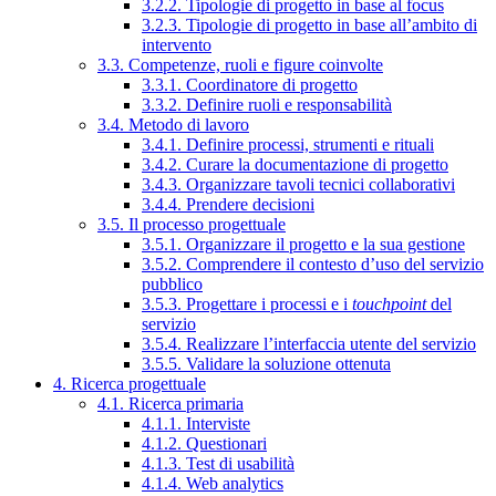
3.2.2. Tipologie di progetto in base al focus
3.2.3. Tipologie di progetto in base all’ambito di
intervento
3.3. Competenze, ruoli e figure coinvolte
3.3.1. Coordinatore di progetto
3.3.2. Definire ruoli e responsabilità
3.4. Metodo di lavoro
3.4.1. Definire processi, strumenti e rituali
3.4.2. Curare la documentazione di progetto
3.4.3. Organizzare tavoli tecnici collaborativi
3.4.4. Prendere decisioni
3.5. Il processo progettuale
3.5.1. Organizzare il progetto e la sua gestione
3.5.2. Comprendere il contesto d’uso del servizio
pubblico
3.5.3. Progettare i processi e i
touchpoint
del
servizio
3.5.4. Realizzare l’interfaccia utente del servizio
3.5.5. Validare la soluzione ottenuta
4. Ricerca progettuale
4.1. Ricerca primaria
4.1.1. Interviste
4.1.2. Questionari
4.1.3. Test di usabilità
4.1.4. Web analytics