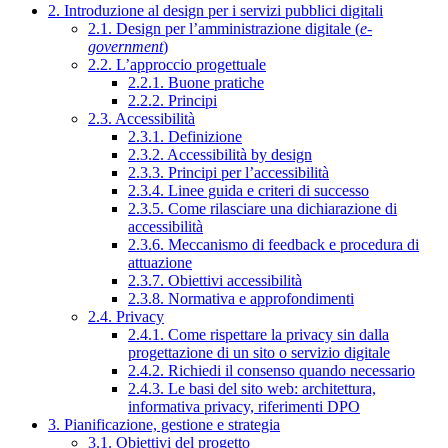
2. Introduzione al design per i servizi pubblici digitali
2.1. Design per l’amministrazione digitale (
e-
government
)
2.2. L’approccio progettuale
2.2.1. Buone pratiche
2.2.2. Principi
2.3. Accessibilità
2.3.1. Definizione
2.3.2. Accessibilità by design
2.3.3. Principi per l’accessibilità
2.3.4. Linee guida e criteri di successo
2.3.5. Come rilasciare una dichiarazione di
accessibilità
2.3.6. Meccanismo di feedback e procedura di
attuazione
2.3.7. Obiettivi accessibilità
2.3.8. Normativa e approfondimenti
2.4. Privacy
2.4.1. Come rispettare la privacy sin dalla
progettazione di un sito o servizio digitale
2.4.2. Richiedi il consenso quando necessario
2.4.3. Le basi del sito web: architettura,
informativa privacy, riferimenti DPO
3. Pianificazione, gestione e strategia
3.1. Obiettivi del progetto