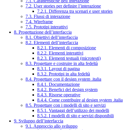
7.1. Caratteristiche dell’interazione
7.2. User stories per definire l’interazione
7.2.1. Differenza tra scenari e user stories
7.3. Flussi di interazione
7.4. Wireframe
7.5. Prototipi interattivi
8. Progettazione dell’interfaccia
8.1. Obiettivi dell’interfaccia
8.2. Elementi dell’interfaccia
8.2.1. Elementi di composizione
8.2.2. Elementi interattivi
8.2.3. Elementi testuali (microtesti)
8.3. Progettare e costruire in alta fedeltà
8.3.1. Layout di pagina
8.3.2. Prototipi in alta fedeltà
8.4. Progettare con il design system .italia
8.4.1. Documentazione
8.4.2. Benefici del design system
8.4.3. Risorse operative
8.4.4. Come contribuire al design system .italia
8.5. Progettare con i modelli di sito e servizi
8.5.1. Vantaggi dell’utilizzo dei modelli
8.5.2. I modelli di sito e servizi disponibili
9. Sviluppo dell’interfaccia
9.1. Approccio allo sviluppo