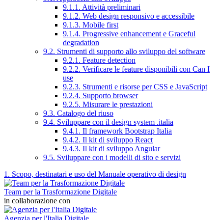
9.1.1. Attività preliminari
9.1.2. Web design responsivo e accessibile
9.1.3. Mobile first
9.1.4. Progressive enhancement e Graceful
degradation
9.2. Strumenti di supporto allo sviluppo del software
9.2.1. Feature detection
9.2.2. Verificare le feature disponibili con Can I
use
9.2.3. Strumenti e risorse per CSS e JavaScript
9.2.4. Supporto browser
9.2.5. Misurare le prestazioni
9.3. Catalogo del riuso
9.4. Sviluppare con il design system .italia
9.4.1. Il framework Bootstrap Italia
9.4.2. Il kit di sviluppo React
9.4.3. Il kit di sviluppo Angular
9.5. Sviluppare con i modelli di sito e servizi
1. Scopo, destinatari e uso del Manuale operativo di design
Team per la Trasformazione Digitale
in collaborazione con
Agenzia per l'Italia Digitale