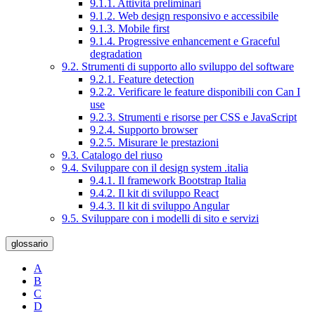
9.1.1. Attività preliminari
9.1.2. Web design responsivo e accessibile
9.1.3. Mobile first
9.1.4. Progressive enhancement e Graceful
degradation
9.2. Strumenti di supporto allo sviluppo del software
9.2.1. Feature detection
9.2.2. Verificare le feature disponibili con Can I
use
9.2.3. Strumenti e risorse per CSS e JavaScript
9.2.4. Supporto browser
9.2.5. Misurare le prestazioni
9.3. Catalogo del riuso
9.4. Sviluppare con il design system .italia
9.4.1. Il framework Bootstrap Italia
9.4.2. Il kit di sviluppo React
9.4.3. Il kit di sviluppo Angular
9.5. Sviluppare con i modelli di sito e servizi
glossario
A
B
C
D