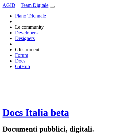
AGID
+
Team Digitale
Piano Triennale
Le community
Developers
Designers
Gli strumenti
Forum
Docs
GitHub
Docs Italia
beta
Documenti pubblici, digitali.