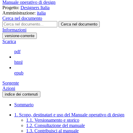
Manuale operativo di design
Progetto:
Designers Italia
Amministrazione:
italia
Cerca nel documento
Cerca nel documento
Informazioni
versione-corrente
Scarica
pdf
html
epub
Sorgente
Azioni
indice dei contenuti
Sommario
1. Scopo, destinatari e uso del Manuale operativo di design
1.1. Versionamento e storico
1.2. Consultazione del manuale
1.3. Contribuisci al manuale