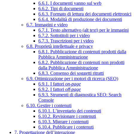
6.6.1. I documenti vanno sul web
6.6.2. Tipi di documenti
6.6.3. Formato di lettura dei documenti elettronici
6.6.4. Modalità di produzione dei documenti
6.7. Immagini e video
6.7.1. Testo alternativo (alt text) per le immagini
6.7.2. Sottotitoli per i video
6.7.3. Trascrizioni per i video
6.8. Proprietà intellettuale e privacy
6.8.1. Pubblicazione di contenuti prodotti dalla
Pubblica Amministrazione
6.8.2. Pubblicazione di contenuti non prodotti
dalla Pubblica Amministrazione
6.8.3. Consenso dei soggetti ritratti
6.9. Ottimizzazione per i motori di ricerca (SEO)
6.9.1. I fattori
on-page
6.9.2. I fattori
off-page
6.9.3. Strumenti di diagnostica SEO: Search
Console
6.10. Gestire i contenuti
6.10.1. L’inventario dei contenuti
6.10.2. Revisionare i contenuti
6.10.3. Migrare i contenuti
6.10.4. Pubblicare i contenuti
7. Progettazione dell’interazione