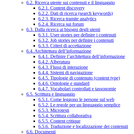
6.2. Ricerca utente sui contenuti e il linguaggio
6.2.1. Content discovery
6.2.2. Dati di ricerca (search keywords)
6.2.3. Ricerca tramite analytics
6.2.4. Ricerca sui forum
6.3. Dalla ricerca ai bisogni degli utenti
6.3.1. User stories per definire i contenuti
6.3.2. Job stories per definire i contenuti
6.3.3. Criteri di accettazione
6.4. Architettura dell’informazione
6.4.1. Definire l’architettura dell’informazione
6.4.2. Alberatura
6.4.3. Flussi di interazione
6.4.4. Sistemi di navigazione
6.4.5. Tipologie di contenuto (content type)
6.4.6. Ontologie e standard
6.4.7. Vocabolari controllati e tassonomie
6.5. Scrittura e linguaggio
6.5.1. Come leggono le persone sul web
6.5.2. Le regole per un linguaggio semplice
6.5.3. Microtesti
6.5.4. Scrittura collaborativa
6.5.5. Content critique
6.5.6. Traduzione e localizzazione dei contenuti
6.6. Documenti