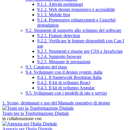
9.1.1. Attività preliminari
9.1.2. Web design responsivo e accessibile
9.1.3. Mobile first
9.1.4. Progressive enhancement e Graceful
degradation
9.2. Strumenti di supporto allo sviluppo del software
9.2.1. Feature detection
9.2.2. Verificare le feature disponibili con Can I
use
9.2.3. Strumenti e risorse per CSS e JavaScript
9.2.4. Supporto browser
9.2.5. Misurare le prestazioni
9.3. Catalogo del riuso
9.4. Sviluppare con il design system .italia
9.4.1. Il framework Bootstrap Italia
9.4.2. Il kit di sviluppo React
9.4.3. Il kit di sviluppo Angular
9.5. Sviluppare con i modelli di sito e servizi
1. Scopo, destinatari e uso del Manuale operativo di design
Team per la Trasformazione Digitale
in collaborazione con
Agenzia per l'Italia Digitale