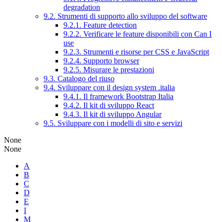
degradation
9.2. Strumenti di supporto allo sviluppo del software
9.2.1. Feature detection
9.2.2. Verificare le feature disponibili con Can I
use
9.2.3. Strumenti e risorse per CSS e JavaScript
9.2.4. Supporto browser
9.2.5. Misurare le prestazioni
9.3. Catalogo del riuso
9.4. Sviluppare con il design system .italia
9.4.1. Il framework Bootstrap Italia
9.4.2. Il kit di sviluppo React
9.4.3. Il kit di sviluppo Angular
9.5. Sviluppare con i modelli di sito e servizi
None
None
A
B
C
D
E
I
M