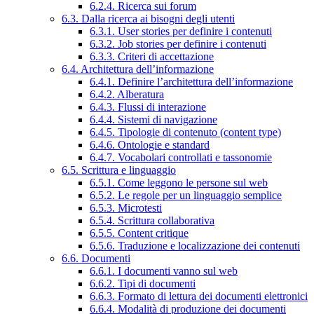
6.2.4. Ricerca sui forum
6.3. Dalla ricerca ai bisogni degli utenti
6.3.1. User stories per definire i contenuti
6.3.2. Job stories per definire i contenuti
6.3.3. Criteri di accettazione
6.4. Architettura dell’informazione
6.4.1. Definire l’architettura dell’informazione
6.4.2. Alberatura
6.4.3. Flussi di interazione
6.4.4. Sistemi di navigazione
6.4.5. Tipologie di contenuto (content type)
6.4.6. Ontologie e standard
6.4.7. Vocabolari controllati e tassonomie
6.5. Scrittura e linguaggio
6.5.1. Come leggono le persone sul web
6.5.2. Le regole per un linguaggio semplice
6.5.3. Microtesti
6.5.4. Scrittura collaborativa
6.5.5. Content critique
6.5.6. Traduzione e localizzazione dei contenuti
6.6. Documenti
6.6.1. I documenti vanno sul web
6.6.2. Tipi di documenti
6.6.3. Formato di lettura dei documenti elettronici
6.6.4. Modalità di produzione dei documenti