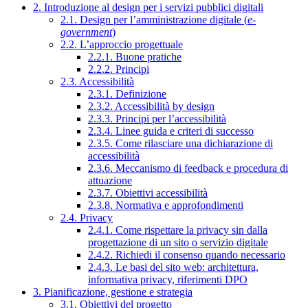
2. Introduzione al design per i servizi pubblici digitali
2.1. Design per l’amministrazione digitale (
e-
government
)
2.2. L’approccio progettuale
2.2.1. Buone pratiche
2.2.2. Principi
2.3. Accessibilità
2.3.1. Definizione
2.3.2. Accessibilità by design
2.3.3. Principi per l’accessibilità
2.3.4. Linee guida e criteri di successo
2.3.5. Come rilasciare una dichiarazione di
accessibilità
2.3.6. Meccanismo di feedback e procedura di
attuazione
2.3.7. Obiettivi accessibilità
2.3.8. Normativa e approfondimenti
2.4. Privacy
2.4.1. Come rispettare la privacy sin dalla
progettazione di un sito o servizio digitale
2.4.2. Richiedi il consenso quando necessario
2.4.3. Le basi del sito web: architettura,
informativa privacy, riferimenti DPO
3. Pianificazione, gestione e strategia
3.1. Obiettivi del progetto