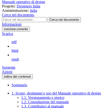
Manuale operativo di design
Progetto:
Designers Italia
Amministrazione:
italia
Cerca nel documento
Cerca nel documento
Informazioni
versione-corrente
Scarica
pdf
html
epub
Sorgente
Azioni
indice dei contenuti
Sommario
1. Scopo, destinatari e uso del Manuale operativo di design
1.1. Versionamento e storico
1.2. Consultazione del manuale
1.3. Contribuisci al manuale