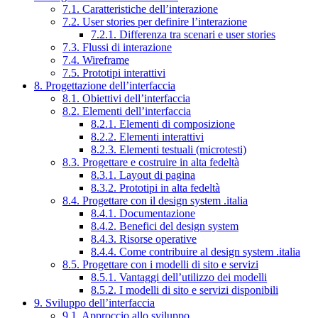
7.1. Caratteristiche dell’interazione
7.2. User stories per definire l’interazione
7.2.1. Differenza tra scenari e user stories
7.3. Flussi di interazione
7.4. Wireframe
7.5. Prototipi interattivi
8. Progettazione dell’interfaccia
8.1. Obiettivi dell’interfaccia
8.2. Elementi dell’interfaccia
8.2.1. Elementi di composizione
8.2.2. Elementi interattivi
8.2.3. Elementi testuali (microtesti)
8.3. Progettare e costruire in alta fedeltà
8.3.1. Layout di pagina
8.3.2. Prototipi in alta fedeltà
8.4. Progettare con il design system .italia
8.4.1. Documentazione
8.4.2. Benefici del design system
8.4.3. Risorse operative
8.4.4. Come contribuire al design system .italia
8.5. Progettare con i modelli di sito e servizi
8.5.1. Vantaggi dell’utilizzo dei modelli
8.5.2. I modelli di sito e servizi disponibili
9. Sviluppo dell’interfaccia
9.1. Approccio allo sviluppo