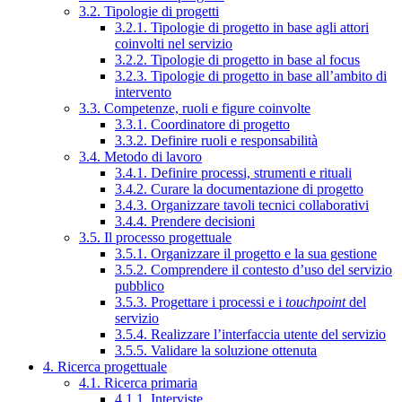
3.2. Tipologie di progetti
3.2.1. Tipologie di progetto in base agli attori
coinvolti nel servizio
3.2.2. Tipologie di progetto in base al focus
3.2.3. Tipologie di progetto in base all’ambito di
intervento
3.3. Competenze, ruoli e figure coinvolte
3.3.1. Coordinatore di progetto
3.3.2. Definire ruoli e responsabilità
3.4. Metodo di lavoro
3.4.1. Definire processi, strumenti e rituali
3.4.2. Curare la documentazione di progetto
3.4.3. Organizzare tavoli tecnici collaborativi
3.4.4. Prendere decisioni
3.5. Il processo progettuale
3.5.1. Organizzare il progetto e la sua gestione
3.5.2. Comprendere il contesto d’uso del servizio
pubblico
3.5.3. Progettare i processi e i
touchpoint
del
servizio
3.5.4. Realizzare l’interfaccia utente del servizio
3.5.5. Validare la soluzione ottenuta
4. Ricerca progettuale
4.1. Ricerca primaria
4.1.1. Interviste