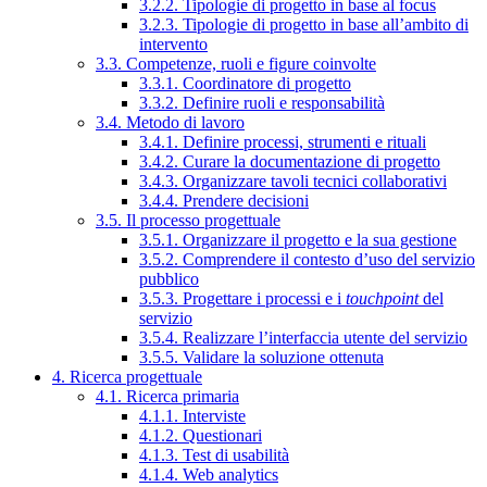
3.2.2. Tipologie di progetto in base al focus
3.2.3. Tipologie di progetto in base all’ambito di
intervento
3.3. Competenze, ruoli e figure coinvolte
3.3.1. Coordinatore di progetto
3.3.2. Definire ruoli e responsabilità
3.4. Metodo di lavoro
3.4.1. Definire processi, strumenti e rituali
3.4.2. Curare la documentazione di progetto
3.4.3. Organizzare tavoli tecnici collaborativi
3.4.4. Prendere decisioni
3.5. Il processo progettuale
3.5.1. Organizzare il progetto e la sua gestione
3.5.2. Comprendere il contesto d’uso del servizio
pubblico
3.5.3. Progettare i processi e i
touchpoint
del
servizio
3.5.4. Realizzare l’interfaccia utente del servizio
3.5.5. Validare la soluzione ottenuta
4. Ricerca progettuale
4.1. Ricerca primaria
4.1.1. Interviste
4.1.2. Questionari
4.1.3. Test di usabilità
4.1.4. Web analytics