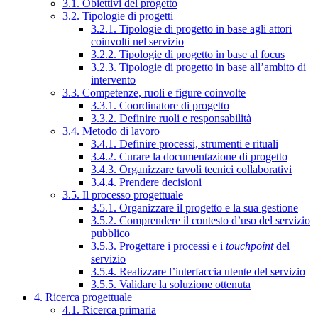
3.1. Obiettivi del progetto
3.2. Tipologie di progetti
3.2.1. Tipologie di progetto in base agli attori
coinvolti nel servizio
3.2.2. Tipologie di progetto in base al focus
3.2.3. Tipologie di progetto in base all’ambito di
intervento
3.3. Competenze, ruoli e figure coinvolte
3.3.1. Coordinatore di progetto
3.3.2. Definire ruoli e responsabilità
3.4. Metodo di lavoro
3.4.1. Definire processi, strumenti e rituali
3.4.2. Curare la documentazione di progetto
3.4.3. Organizzare tavoli tecnici collaborativi
3.4.4. Prendere decisioni
3.5. Il processo progettuale
3.5.1. Organizzare il progetto e la sua gestione
3.5.2. Comprendere il contesto d’uso del servizio
pubblico
3.5.3. Progettare i processi e i
touchpoint
del
servizio
3.5.4. Realizzare l’interfaccia utente del servizio
3.5.5. Validare la soluzione ottenuta
4. Ricerca progettuale
4.1. Ricerca primaria