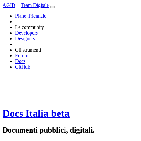
AGID
+
Team Digitale
Piano Triennale
Le community
Developers
Designers
Gli strumenti
Forum
Docs
GitHub
Docs Italia
beta
Documenti pubblici, digitali.