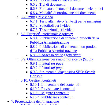
6.6.1. I documenti vanno sul web
6.6.2. Tipi di documenti
6.6.3. Formato di lettura dei documenti elettronici
6.6.4. Modalità di produzione dei documenti
6.7. Immagini e video
6.7.1. Testo alternativo (alt text) per le immagini
6.7.2. Sottotitoli per i video
6.7.3. Trascrizioni per i video
6.8. Proprietà intellettuale e privacy
6.8.1. Pubblicazione di contenuti prodotti dalla
Pubblica Amministrazione
6.8.2. Pubblicazione di contenuti non prodotti
dalla Pubblica Amministrazione
6.8.3. Consenso dei soggetti ritratti
6.9. Ottimizzazione per i motori di ricerca (SEO)
6.9.1. I fattori
on-page
6.9.2. I fattori
off-page
6.9.3. Strumenti di diagnostica SEO: Search
Console
6.10. Gestire i contenuti
6.10.1. L’inventario dei contenuti
6.10.2. Revisionare i contenuti
6.10.3. Migrare i contenuti
6.10.4. Pubblicare i contenuti
7. Progettazione dell’interazione