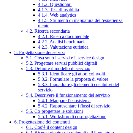
4.1.2. Questionari
4.1.3. Test di usabilità
4.1.4. Web analytics
4.1.5. Strumenti di mappatura dell’esperienza
utente
4.2. Ricerca secondaria
4.2.1. Ricerca documentale
4.2.2. Analisi benchmark
4.2.3. Valutazione euristica
5. Progettazione dei servizi
5.1. Cosa sono i servizi e il service design
5.2. Progettare servizi pubblici digitali
5.3. Definire il modello di servizio
5.3.1. Identificare gli attori coinvolti
5.3.2. Formulare la proposta di valore
5.3.3. Inquadrare gli elementi costitutivi del
servizio
5.4. Descrivere il funzionamento del servizio
5.4.1. Mappare l’ecosistema
5.4.2. Rappresentare i flussi di servizio
5.5. Co-progettare le soluzioni
5.5.1. Workshop di co-progettazione
6. Progettazione dei contenuti
6.1. Cos’è il content design
6.2. Ricerca utente sui contenuti e il linguaggio