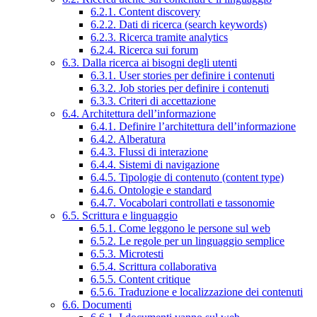
6.2.1. Content discovery
6.2.2. Dati di ricerca (search keywords)
6.2.3. Ricerca tramite analytics
6.2.4. Ricerca sui forum
6.3. Dalla ricerca ai bisogni degli utenti
6.3.1. User stories per definire i contenuti
6.3.2. Job stories per definire i contenuti
6.3.3. Criteri di accettazione
6.4. Architettura dell’informazione
6.4.1. Definire l’architettura dell’informazione
6.4.2. Alberatura
6.4.3. Flussi di interazione
6.4.4. Sistemi di navigazione
6.4.5. Tipologie di contenuto (content type)
6.4.6. Ontologie e standard
6.4.7. Vocabolari controllati e tassonomie
6.5. Scrittura e linguaggio
6.5.1. Come leggono le persone sul web
6.5.2. Le regole per un linguaggio semplice
6.5.3. Microtesti
6.5.4. Scrittura collaborativa
6.5.5. Content critique
6.5.6. Traduzione e localizzazione dei contenuti
6.6. Documenti