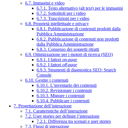
6.7. Immagini e video
6.7.1. Testo alternativo (alt text) per le immagini
6.7.2. Sottotitoli per i video
6.7.3. Trascrizioni per i video
6.8. Proprietà intellettuale e privacy
6.8.1. Pubblicazione di contenuti prodotti dalla
Pubblica Amministrazione
6.8.2. Pubblicazione di contenuti non prodotti
dalla Pubblica Amministrazione
6.8.3. Consenso dei soggetti ritratti
6.9. Ottimizzazione per i motori di ricerca (SEO)
6.9.1. I fattori
on-page
6.9.2. I fattori
off-page
6.9.3. Strumenti di diagnostica SEO: Search
Console
6.10. Gestire i contenuti
6.10.1. L’inventario dei contenuti
6.10.2. Revisionare i contenuti
6.10.3. Migrare i contenuti
6.10.4. Pubblicare i contenuti
7. Progettazione dell’interazione
7.1. Caratteristiche dell’interazione
7.2. User stories per definire l’interazione
7.2.1. Differenza tra scenari e user stories
7.3. Flussi di interazione