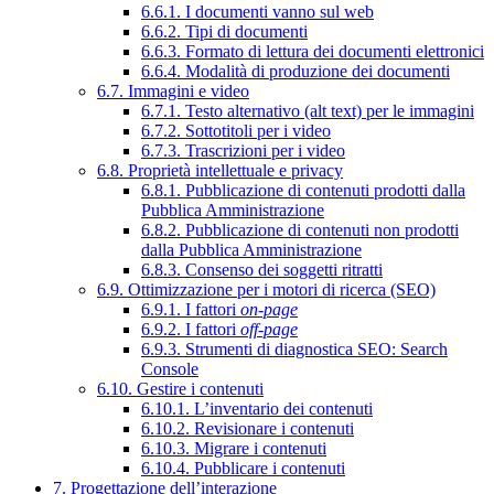
6.6.1. I documenti vanno sul web
6.6.2. Tipi di documenti
6.6.3. Formato di lettura dei documenti elettronici
6.6.4. Modalità di produzione dei documenti
6.7. Immagini e video
6.7.1. Testo alternativo (alt text) per le immagini
6.7.2. Sottotitoli per i video
6.7.3. Trascrizioni per i video
6.8. Proprietà intellettuale e privacy
6.8.1. Pubblicazione di contenuti prodotti dalla
Pubblica Amministrazione
6.8.2. Pubblicazione di contenuti non prodotti
dalla Pubblica Amministrazione
6.8.3. Consenso dei soggetti ritratti
6.9. Ottimizzazione per i motori di ricerca (SEO)
6.9.1. I fattori
on-page
6.9.2. I fattori
off-page
6.9.3. Strumenti di diagnostica SEO: Search
Console
6.10. Gestire i contenuti
6.10.1. L’inventario dei contenuti
6.10.2. Revisionare i contenuti
6.10.3. Migrare i contenuti
6.10.4. Pubblicare i contenuti
7. Progettazione dell’interazione