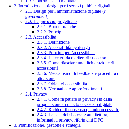
1.3. Contribuisci al manuale
2. Introduzione al design per i servizi pubblici digitali
2.1. Design per l’amministrazione digitale (
e-
government
)
2.2. L’approccio progettuale
2.2.1. Buone pratiche
2.2.2. Principi
2.3. Accessibilità
2.3.1. Definizione
2.3.2. Accessibilità by design
2.3.3. Principi per l’accessibilità
2.3.4. Linee guida e criteri di successo
2.3.5. Come rilasciare una dichiarazione di
accessibilità
2.3.6. Meccanismo di feedback e procedura di
attuazione
2.3.7. Obiettivi accessibilità
2.3.8. Normativa e approfondimenti
2.4. Privacy
2.4.1. Come rispettare la privacy sin dalla
progettazione di un sito o servizio digitale
2.4.2. Richiedi il consenso quando necessario
2.4.3. Le basi del sito web: architettura,
informativa privacy, riferimenti DPO
3. Pianificazione, gestione e strategia