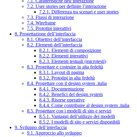
7.1. Caratteristiche dell’interazione
7.2. User stories per definire l’interazione
7.2.1. Differenza tra scenari e user stories
7.3. Flussi di interazione
7.4. Wireframe
7.5. Prototipi interattivi
8. Progettazione dell’interfaccia
8.1. Obiettivi dell’interfaccia
8.2. Elementi dell’interfaccia
8.2.1. Elementi di composizione
8.2.2. Elementi interattivi
8.2.3. Elementi testuali (microtesti)
8.3. Progettare e costruire in alta fedeltà
8.3.1. Layout di pagina
8.3.2. Prototipi in alta fedeltà
8.4. Progettare con il design system .italia
8.4.1. Documentazione
8.4.2. Benefici del design system
8.4.3. Risorse operative
8.4.4. Come contribuire al design system .italia
8.5. Progettare con i modelli di sito e servizi
8.5.1. Vantaggi dell’utilizzo dei modelli
8.5.2. I modelli di sito e servizi disponibili
9. Sviluppo dell’interfaccia
9.1. Approccio allo sviluppo