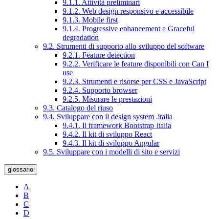
9.1.1. Attività preliminari
9.1.2. Web design responsivo e accessibile
9.1.3. Mobile first
9.1.4. Progressive enhancement e Graceful
degradation
9.2. Strumenti di supporto allo sviluppo del software
9.2.1. Feature detection
9.2.2. Verificare le feature disponibili con Can I
use
9.2.3. Strumenti e risorse per CSS e JavaScript
9.2.4. Supporto browser
9.2.5. Misurare le prestazioni
9.3. Catalogo del riuso
9.4. Sviluppare con il design system .italia
9.4.1. Il framework Bootstrap Italia
9.4.2. Il kit di sviluppo React
9.4.3. Il kit di sviluppo Angular
9.5. Sviluppare con i modelli di sito e servizi
glossario
A
B
C
D