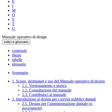
E
I
M
O
S
T
U
Manuale operativo di design
indici e glossario
contenuti
figure
tabelle
glossario
Sommario
1. Scopo, destinatari e uso del Manuale operativo di design
1.1. Versionamento e storico
1.2. Consultazione del manuale
1.3. Contribuisci al manuale
2. Introduzione al design per i servizi pubblici digitali
2.1. Design per l’amministrazione digitale (
e-
government
)