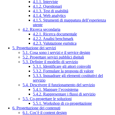
4.1.1. Interviste
4.1.2. Questionari
4.1.3. Test di usabilità
4.1.4. Web analytics
4.1.5. Strumenti di mappatura dell’esperienza
utente
4.2. Ricerca secondaria
4.2.1. Ricerca documentale
4.2.2. Analisi benchmark
4.2.3. Valutazione euristica
5. Progettazione dei servizi
5.1. Cosa sono i servizi e il service design
5.2. Progettare servizi pubblici digitali
5.3. Definire il modello di servizio
5.3.1. Identificare gli attori coinvolti
5.3.2. Formulare la proposta di valore
5.3.3. Inquadrare gli elementi costitutivi del
servizio
5.4. Descrivere il funzionamento del servizio
5.4.1. Mappare l’ecosistema
5.4.2. Rappresentare i flussi di servizio
5.5. Co-progettare le soluzioni
5.5.1. Workshop di co-progettazione
6. Progettazione dei contenuti
6.1. Cos’è il content design