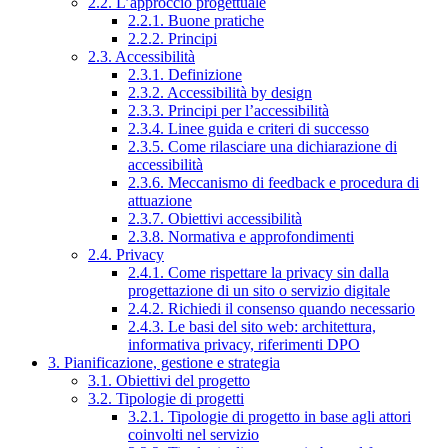
2.2. L’approccio progettuale
2.2.1. Buone pratiche
2.2.2. Principi
2.3. Accessibilità
2.3.1. Definizione
2.3.2. Accessibilità by design
2.3.3. Principi per l’accessibilità
2.3.4. Linee guida e criteri di successo
2.3.5. Come rilasciare una dichiarazione di
accessibilità
2.3.6. Meccanismo di feedback e procedura di
attuazione
2.3.7. Obiettivi accessibilità
2.3.8. Normativa e approfondimenti
2.4. Privacy
2.4.1. Come rispettare la privacy sin dalla
progettazione di un sito o servizio digitale
2.4.2. Richiedi il consenso quando necessario
2.4.3. Le basi del sito web: architettura,
informativa privacy, riferimenti DPO
3. Pianificazione, gestione e strategia
3.1. Obiettivi del progetto
3.2. Tipologie di progetti
3.2.1. Tipologie di progetto in base agli attori
coinvolti nel servizio