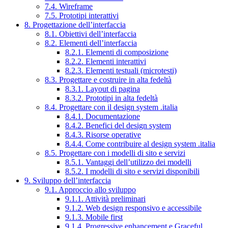
7.4. Wireframe
7.5. Prototipi interattivi
8. Progettazione dell’interfaccia
8.1. Obiettivi dell’interfaccia
8.2. Elementi dell’interfaccia
8.2.1. Elementi di composizione
8.2.2. Elementi interattivi
8.2.3. Elementi testuali (microtesti)
8.3. Progettare e costruire in alta fedeltà
8.3.1. Layout di pagina
8.3.2. Prototipi in alta fedeltà
8.4. Progettare con il design system .italia
8.4.1. Documentazione
8.4.2. Benefici del design system
8.4.3. Risorse operative
8.4.4. Come contribuire al design system .italia
8.5. Progettare con i modelli di sito e servizi
8.5.1. Vantaggi dell’utilizzo dei modelli
8.5.2. I modelli di sito e servizi disponibili
9. Sviluppo dell’interfaccia
9.1. Approccio allo sviluppo
9.1.1. Attività preliminari
9.1.2. Web design responsivo e accessibile
9.1.3. Mobile first
9.1.4. Progressive enhancement e Graceful