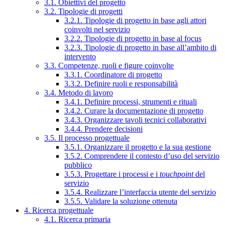
3.1. Obiettivi del progetto
3.2. Tipologie di progetti
3.2.1. Tipologie di progetto in base agli attori
coinvolti nel servizio
3.2.2. Tipologie di progetto in base al focus
3.2.3. Tipologie di progetto in base all’ambito di
intervento
3.3. Competenze, ruoli e figure coinvolte
3.3.1. Coordinatore di progetto
3.3.2. Definire ruoli e responsabilità
3.4. Metodo di lavoro
3.4.1. Definire processi, strumenti e rituali
3.4.2. Curare la documentazione di progetto
3.4.3. Organizzare tavoli tecnici collaborativi
3.4.4. Prendere decisioni
3.5. Il processo progettuale
3.5.1. Organizzare il progetto e la sua gestione
3.5.2. Comprendere il contesto d’uso del servizio
pubblico
3.5.3. Progettare i processi e i
touchpoint
del
servizio
3.5.4. Realizzare l’interfaccia utente del servizio
3.5.5. Validare la soluzione ottenuta
4. Ricerca progettuale
4.1. Ricerca primaria