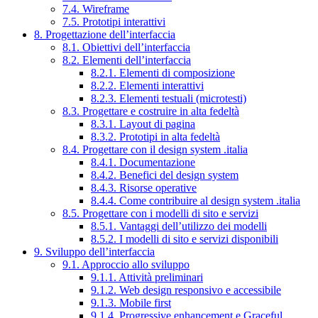
7.4. Wireframe
7.5. Prototipi interattivi
8. Progettazione dell’interfaccia
8.1. Obiettivi dell’interfaccia
8.2. Elementi dell’interfaccia
8.2.1. Elementi di composizione
8.2.2. Elementi interattivi
8.2.3. Elementi testuali (microtesti)
8.3. Progettare e costruire in alta fedeltà
8.3.1. Layout di pagina
8.3.2. Prototipi in alta fedeltà
8.4. Progettare con il design system .italia
8.4.1. Documentazione
8.4.2. Benefici del design system
8.4.3. Risorse operative
8.4.4. Come contribuire al design system .italia
8.5. Progettare con i modelli di sito e servizi
8.5.1. Vantaggi dell’utilizzo dei modelli
8.5.2. I modelli di sito e servizi disponibili
9. Sviluppo dell’interfaccia
9.1. Approccio allo sviluppo
9.1.1. Attività preliminari
9.1.2. Web design responsivo e accessibile
9.1.3. Mobile first
9.1.4. Progressive enhancement e Graceful