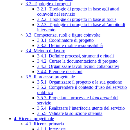
3.2. Tipologie di progetti
3.2.1. Tipologie di progetto in base agli attori
coinvolti nel servizio
3.2.2. Tipologie di progetto in base al focus
3.2.3. Tipologie di progetto in base all’ambito di
intervento
3.3. Competenze, ruoli e figure coinvolte
3.3.1. Coordinatore di progetto
3.3.2. Definire ruoli e responsabilità
3.4. Metodo di lavoro
3.4.1. Definire processi, strumenti e rituali
3.4.2. Curare la documentazione di progetto
3.4.3. Organizzare tavoli tecnici collaborativi
3.4.4. Prendere decisioni
3.5. Il processo progettuale
3.5.1. Organizzare il progetto e la sua gestione
3.5.2. Comprendere il contesto d’uso del servizio
pubblico
3.5.3. Progettare i processi e i
touchpoint
del
servizio
3.5.4. Realizzare l’interfaccia utente del servizio
3.5.5. Validare la soluzione ottenuta
4. Ricerca progettuale
4.1. Ricerca primaria
4.1.1. Interviste