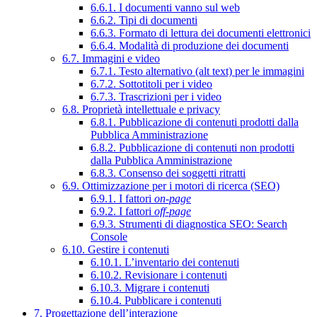
6.6.1. I documenti vanno sul web
6.6.2. Tipi di documenti
6.6.3. Formato di lettura dei documenti elettronici
6.6.4. Modalità di produzione dei documenti
6.7. Immagini e video
6.7.1. Testo alternativo (alt text) per le immagini
6.7.2. Sottotitoli per i video
6.7.3. Trascrizioni per i video
6.8. Proprietà intellettuale e privacy
6.8.1. Pubblicazione di contenuti prodotti dalla
Pubblica Amministrazione
6.8.2. Pubblicazione di contenuti non prodotti
dalla Pubblica Amministrazione
6.8.3. Consenso dei soggetti ritratti
6.9. Ottimizzazione per i motori di ricerca (SEO)
6.9.1. I fattori
on-page
6.9.2. I fattori
off-page
6.9.3. Strumenti di diagnostica SEO: Search
Console
6.10. Gestire i contenuti
6.10.1. L’inventario dei contenuti
6.10.2. Revisionare i contenuti
6.10.3. Migrare i contenuti
6.10.4. Pubblicare i contenuti
7. Progettazione dell’interazione