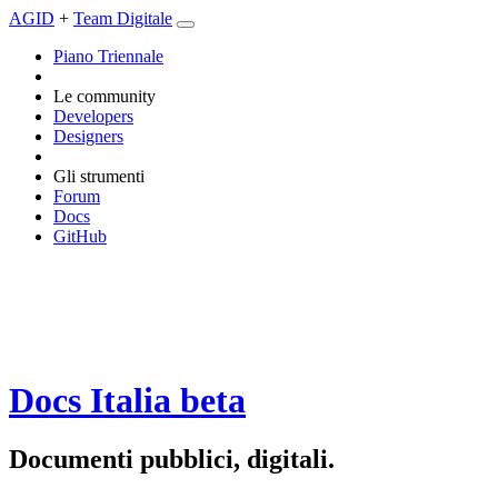
AGID
+
Team Digitale
Piano Triennale
Le community
Developers
Designers
Gli strumenti
Forum
Docs
GitHub
Docs Italia
beta
Documenti pubblici, digitali.