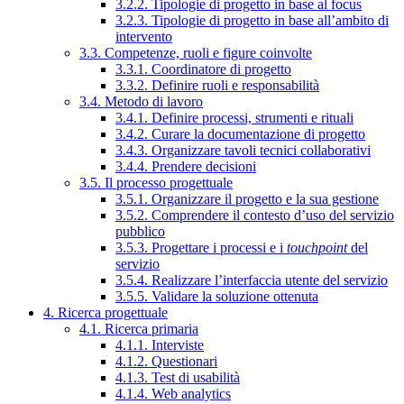
3.2.2. Tipologie di progetto in base al focus
3.2.3. Tipologie di progetto in base all’ambito di
intervento
3.3. Competenze, ruoli e figure coinvolte
3.3.1. Coordinatore di progetto
3.3.2. Definire ruoli e responsabilità
3.4. Metodo di lavoro
3.4.1. Definire processi, strumenti e rituali
3.4.2. Curare la documentazione di progetto
3.4.3. Organizzare tavoli tecnici collaborativi
3.4.4. Prendere decisioni
3.5. Il processo progettuale
3.5.1. Organizzare il progetto e la sua gestione
3.5.2. Comprendere il contesto d’uso del servizio
pubblico
3.5.3. Progettare i processi e i
touchpoint
del
servizio
3.5.4. Realizzare l’interfaccia utente del servizio
3.5.5. Validare la soluzione ottenuta
4. Ricerca progettuale
4.1. Ricerca primaria
4.1.1. Interviste
4.1.2. Questionari
4.1.3. Test di usabilità
4.1.4. Web analytics