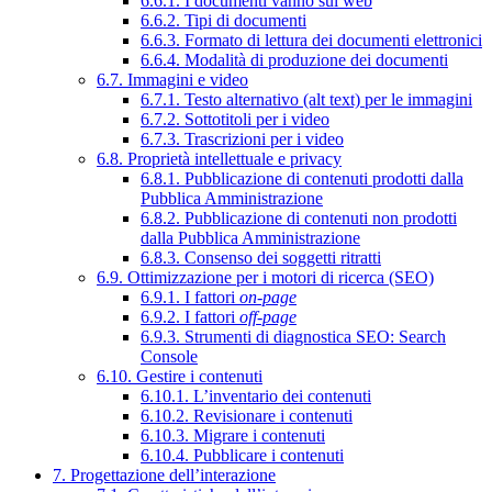
6.6.1. I documenti vanno sul web
6.6.2. Tipi di documenti
6.6.3. Formato di lettura dei documenti elettronici
6.6.4. Modalità di produzione dei documenti
6.7. Immagini e video
6.7.1. Testo alternativo (alt text) per le immagini
6.7.2. Sottotitoli per i video
6.7.3. Trascrizioni per i video
6.8. Proprietà intellettuale e privacy
6.8.1. Pubblicazione di contenuti prodotti dalla
Pubblica Amministrazione
6.8.2. Pubblicazione di contenuti non prodotti
dalla Pubblica Amministrazione
6.8.3. Consenso dei soggetti ritratti
6.9. Ottimizzazione per i motori di ricerca (SEO)
6.9.1. I fattori
on-page
6.9.2. I fattori
off-page
6.9.3. Strumenti di diagnostica SEO: Search
Console
6.10. Gestire i contenuti
6.10.1. L’inventario dei contenuti
6.10.2. Revisionare i contenuti
6.10.3. Migrare i contenuti
6.10.4. Pubblicare i contenuti
7. Progettazione dell’interazione