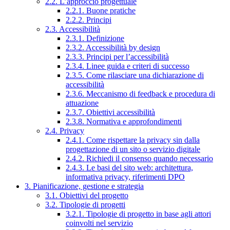
2.2. L’approccio progettuale
2.2.1. Buone pratiche
2.2.2. Principi
2.3. Accessibilità
2.3.1. Definizione
2.3.2. Accessibilità by design
2.3.3. Principi per l’accessibilità
2.3.4. Linee guida e criteri di successo
2.3.5. Come rilasciare una dichiarazione di
accessibilità
2.3.6. Meccanismo di feedback e procedura di
attuazione
2.3.7. Obiettivi accessibilità
2.3.8. Normativa e approfondimenti
2.4. Privacy
2.4.1. Come rispettare la privacy sin dalla
progettazione di un sito o servizio digitale
2.4.2. Richiedi il consenso quando necessario
2.4.3. Le basi del sito web: architettura,
informativa privacy, riferimenti DPO
3. Pianificazione, gestione e strategia
3.1. Obiettivi del progetto
3.2. Tipologie di progetti
3.2.1. Tipologie di progetto in base agli attori
coinvolti nel servizio