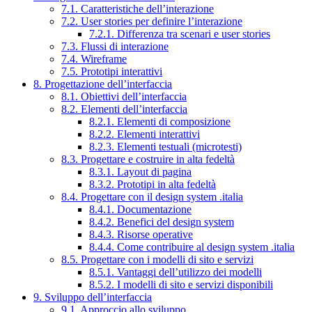
7.1. Caratteristiche dell’interazione
7.2. User stories per definire l’interazione
7.2.1. Differenza tra scenari e user stories
7.3. Flussi di interazione
7.4. Wireframe
7.5. Prototipi interattivi
8. Progettazione dell’interfaccia
8.1. Obiettivi dell’interfaccia
8.2. Elementi dell’interfaccia
8.2.1. Elementi di composizione
8.2.2. Elementi interattivi
8.2.3. Elementi testuali (microtesti)
8.3. Progettare e costruire in alta fedeltà
8.3.1. Layout di pagina
8.3.2. Prototipi in alta fedeltà
8.4. Progettare con il design system .italia
8.4.1. Documentazione
8.4.2. Benefici del design system
8.4.3. Risorse operative
8.4.4. Come contribuire al design system .italia
8.5. Progettare con i modelli di sito e servizi
8.5.1. Vantaggi dell’utilizzo dei modelli
8.5.2. I modelli di sito e servizi disponibili
9. Sviluppo dell’interfaccia
9.1. Approccio allo sviluppo