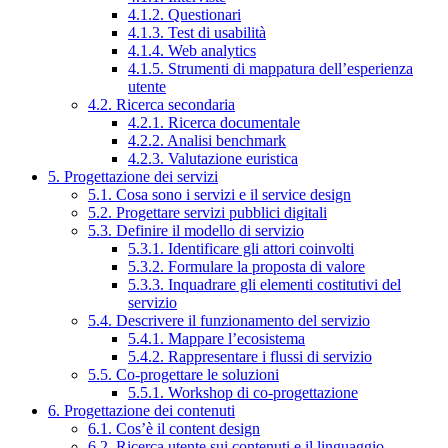
4.1.2. Questionari
4.1.3. Test di usabilità
4.1.4. Web analytics
4.1.5. Strumenti di mappatura dell’esperienza
utente
4.2. Ricerca secondaria
4.2.1. Ricerca documentale
4.2.2. Analisi benchmark
4.2.3. Valutazione euristica
5. Progettazione dei servizi
5.1. Cosa sono i servizi e il service design
5.2. Progettare servizi pubblici digitali
5.3. Definire il modello di servizio
5.3.1. Identificare gli attori coinvolti
5.3.2. Formulare la proposta di valore
5.3.3. Inquadrare gli elementi costitutivi del
servizio
5.4. Descrivere il funzionamento del servizio
5.4.1. Mappare l’ecosistema
5.4.2. Rappresentare i flussi di servizio
5.5. Co-progettare le soluzioni
5.5.1. Workshop di co-progettazione
6. Progettazione dei contenuti
6.1. Cos’è il content design
6.2. Ricerca utente sui contenuti e il linguaggio