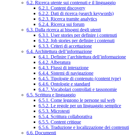
6.2. Ricerca utente sui contenuti e il linguaggio
6.2.1. Content discovery
6.2.2. Dati di ricerca (search keywords)
6.2.3. Ricerca tramite analytics
6.2.4. Ricerca sui forum
6.3. Dalla ricerca ai bisogni degli utenti
6.3.1. User stories per definire i contenuti
6.3.2. Job stories per definire i contenuti
6.3.3. Criteri di accettazione
6.4. Architettura dell’informazione
6.4.1. Definire l’architettura dell’informazione
6.4.2. Alberatura
6.4.3. Flussi di interazione
6.4.4. Sistemi di navigazione
6.4.5. Tipologie di contenuto (content type)
6.4.6. Ontologie e standard
6.4.7. Vocabolari controllati e tassonomie
6.5. Scrittura e linguaggio
6.5.1. Come leggono le persone sul web
6.5.2. Le regole per un linguaggio semplice
6.5.3. Microtesti
6.5.4. Scrittura collaborativa
6.5.5. Content critique
6.5.6. Traduzione e localizzazione dei contenuti
6.6. Documenti