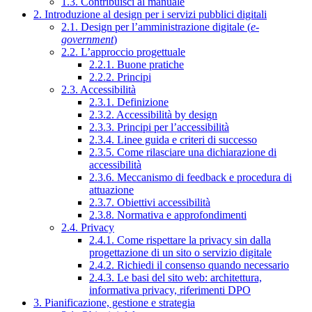
1.3. Contribuisci al manuale
2. Introduzione al design per i servizi pubblici digitali
2.1. Design per l’amministrazione digitale (
e-
government
)
2.2. L’approccio progettuale
2.2.1. Buone pratiche
2.2.2. Principi
2.3. Accessibilità
2.3.1. Definizione
2.3.2. Accessibilità by design
2.3.3. Principi per l’accessibilità
2.3.4. Linee guida e criteri di successo
2.3.5. Come rilasciare una dichiarazione di
accessibilità
2.3.6. Meccanismo di feedback e procedura di
attuazione
2.3.7. Obiettivi accessibilità
2.3.8. Normativa e approfondimenti
2.4. Privacy
2.4.1. Come rispettare la privacy sin dalla
progettazione di un sito o servizio digitale
2.4.2. Richiedi il consenso quando necessario
2.4.3. Le basi del sito web: architettura,
informativa privacy, riferimenti DPO
3. Pianificazione, gestione e strategia