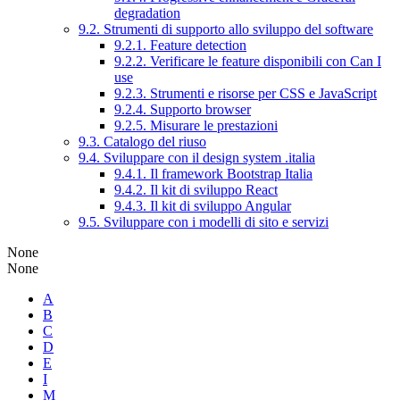
degradation
9.2. Strumenti di supporto allo sviluppo del software
9.2.1. Feature detection
9.2.2. Verificare le feature disponibili con Can I
use
9.2.3. Strumenti e risorse per CSS e JavaScript
9.2.4. Supporto browser
9.2.5. Misurare le prestazioni
9.3. Catalogo del riuso
9.4. Sviluppare con il design system .italia
9.4.1. Il framework Bootstrap Italia
9.4.2. Il kit di sviluppo React
9.4.3. Il kit di sviluppo Angular
9.5. Sviluppare con i modelli di sito e servizi
None
None
A
B
C
D
E
I
M