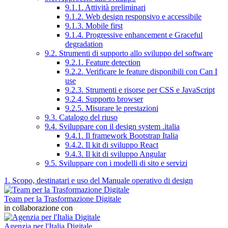
9.1.1. Attività preliminari
9.1.2. Web design responsivo e accessibile
9.1.3. Mobile first
9.1.4. Progressive enhancement e Graceful
degradation
9.2. Strumenti di supporto allo sviluppo del software
9.2.1. Feature detection
9.2.2. Verificare le feature disponibili con Can I
use
9.2.3. Strumenti e risorse per CSS e JavaScript
9.2.4. Supporto browser
9.2.5. Misurare le prestazioni
9.3. Catalogo del riuso
9.4. Sviluppare con il design system .italia
9.4.1. Il framework Bootstrap Italia
9.4.2. Il kit di sviluppo React
9.4.3. Il kit di sviluppo Angular
9.5. Sviluppare con i modelli di sito e servizi
1. Scopo, destinatari e uso del Manuale operativo di design
Team per la Trasformazione Digitale
in collaborazione con
Agenzia per l'Italia Digitale