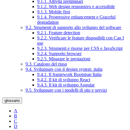
9.1.1. Attività preliminari
9.1.2. Web design responsivo e accessibile
9.1.3. Mobile first
9.1.4. Progressive enhancement e Graceful
degradation
9.2. Strumenti di supporto allo sviluppo del software
9.2.1. Feature detection
9.2.2. Verificare le feature disponibili con Can I
use
9.2.3. Strumenti e risorse per CSS e JavaScript
9.2.4. Supporto browser
9.2.5. Misurare le prestazioni
9.3. Catalogo del riuso
9.4. Sviluppare con il design system .italia
9.4.1. Il framework Bootstrap Italia
9.4.2. Il kit di sviluppo React
9.4.3. Il kit di sviluppo Angular
9.5. Sviluppare con i modelli di sito e servizi
glossario
A
B
C
D