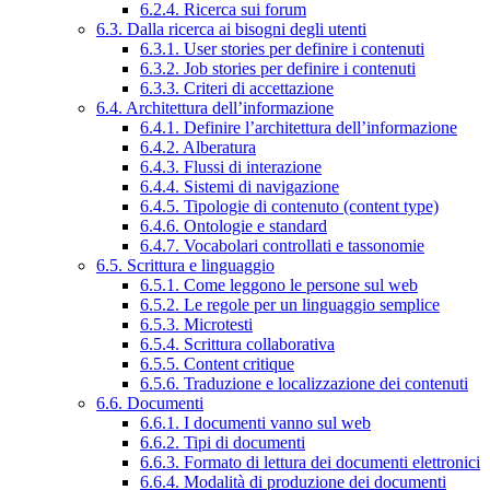
6.2.4. Ricerca sui forum
6.3. Dalla ricerca ai bisogni degli utenti
6.3.1. User stories per definire i contenuti
6.3.2. Job stories per definire i contenuti
6.3.3. Criteri di accettazione
6.4. Architettura dell’informazione
6.4.1. Definire l’architettura dell’informazione
6.4.2. Alberatura
6.4.3. Flussi di interazione
6.4.4. Sistemi di navigazione
6.4.5. Tipologie di contenuto (content type)
6.4.6. Ontologie e standard
6.4.7. Vocabolari controllati e tassonomie
6.5. Scrittura e linguaggio
6.5.1. Come leggono le persone sul web
6.5.2. Le regole per un linguaggio semplice
6.5.3. Microtesti
6.5.4. Scrittura collaborativa
6.5.5. Content critique
6.5.6. Traduzione e localizzazione dei contenuti
6.6. Documenti
6.6.1. I documenti vanno sul web
6.6.2. Tipi di documenti
6.6.3. Formato di lettura dei documenti elettronici
6.6.4. Modalità di produzione dei documenti