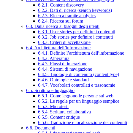
6.2.1. Content discovery
6.2.2. Dati di ricerca (search keywords)
6.2.3. Ricerca tramite analytics
6.2.4. Ricerca sui forum
6.3. Dalla ricerca ai bisogni degli utenti
6.3.1. User stories per definire i contenuti
6.3.2. Job stories per definire i contenuti
6.3.3. Criteri di accettazione
6.4. Architettura dell’informazione
6.4.1. Definire l’architettura dell’informazione
6.4.2. Alberatura
6.4.3. Flussi di interazione
6.4.4. Sistemi di navigazione
6.4.5. Tipologie di contenuto (content type)
6.4.6. Ontologie e standard
6.4.7. Vocabolari controllati e tassonomie
6.5. Scrittura e linguaggio
6.5.1. Come leggono le persone sul web
6.5.2. Le regole per un linguaggio semplice
6.5.3. Microtesti
6.5.4. Scrittura collaborativa
6.5.5. Content critique
6.5.6. Traduzione e localizzazione dei contenuti
6.6. Documenti