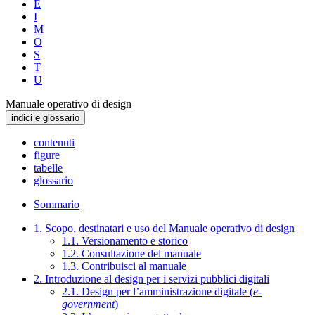
E
I
M
O
S
T
U
Manuale operativo di design
indici e glossario
contenuti
figure
tabelle
glossario
Sommario
1. Scopo, destinatari e uso del Manuale operativo di design
1.1. Versionamento e storico
1.2. Consultazione del manuale
1.3. Contribuisci al manuale
2. Introduzione al design per i servizi pubblici digitali
2.1. Design per l’amministrazione digitale (
e-
government
)