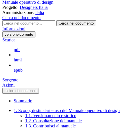
Manuale operativo di design
Progetto:
Designers Italia
Amministrazione:
italia
Cerca nel documento
Cerca nel documento
Informazioni
versione-corrente
Scarica
pdf
html
epub
Sorgente
Azioni
indice dei contenuti
Sommario
1. Scopo, destinatari e uso del Manuale operativo di design
1.1. Versionamento e storico
1.2. Consultazione del manuale
1.3. Contribuisci al manuale