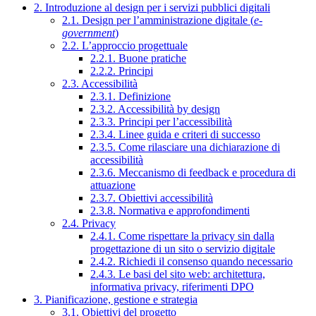
2. Introduzione al design per i servizi pubblici digitali
2.1. Design per l’amministrazione digitale (
e-
government
)
2.2. L’approccio progettuale
2.2.1. Buone pratiche
2.2.2. Principi
2.3. Accessibilità
2.3.1. Definizione
2.3.2. Accessibilità by design
2.3.3. Principi per l’accessibilità
2.3.4. Linee guida e criteri di successo
2.3.5. Come rilasciare una dichiarazione di
accessibilità
2.3.6. Meccanismo di feedback e procedura di
attuazione
2.3.7. Obiettivi accessibilità
2.3.8. Normativa e approfondimenti
2.4. Privacy
2.4.1. Come rispettare la privacy sin dalla
progettazione di un sito o servizio digitale
2.4.2. Richiedi il consenso quando necessario
2.4.3. Le basi del sito web: architettura,
informativa privacy, riferimenti DPO
3. Pianificazione, gestione e strategia
3.1. Obiettivi del progetto