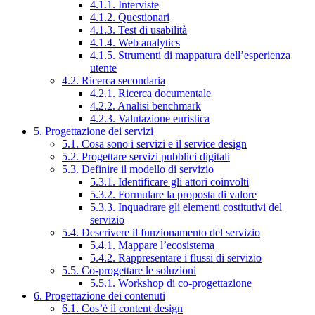
4.1.1. Interviste
4.1.2. Questionari
4.1.3. Test di usabilità
4.1.4. Web analytics
4.1.5. Strumenti di mappatura dell’esperienza
utente
4.2. Ricerca secondaria
4.2.1. Ricerca documentale
4.2.2. Analisi benchmark
4.2.3. Valutazione euristica
5. Progettazione dei servizi
5.1. Cosa sono i servizi e il service design
5.2. Progettare servizi pubblici digitali
5.3. Definire il modello di servizio
5.3.1. Identificare gli attori coinvolti
5.3.2. Formulare la proposta di valore
5.3.3. Inquadrare gli elementi costitutivi del
servizio
5.4. Descrivere il funzionamento del servizio
5.4.1. Mappare l’ecosistema
5.4.2. Rappresentare i flussi di servizio
5.5. Co-progettare le soluzioni
5.5.1. Workshop di co-progettazione
6. Progettazione dei contenuti
6.1. Cos’è il content design