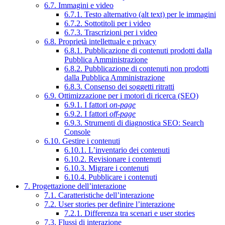
6.7. Immagini e video
6.7.1. Testo alternativo (alt text) per le immagini
6.7.2. Sottotitoli per i video
6.7.3. Trascrizioni per i video
6.8. Proprietà intellettuale e privacy
6.8.1. Pubblicazione di contenuti prodotti dalla
Pubblica Amministrazione
6.8.2. Pubblicazione di contenuti non prodotti
dalla Pubblica Amministrazione
6.8.3. Consenso dei soggetti ritratti
6.9. Ottimizzazione per i motori di ricerca (SEO)
6.9.1. I fattori
on-page
6.9.2. I fattori
off-page
6.9.3. Strumenti di diagnostica SEO: Search
Console
6.10. Gestire i contenuti
6.10.1. L’inventario dei contenuti
6.10.2. Revisionare i contenuti
6.10.3. Migrare i contenuti
6.10.4. Pubblicare i contenuti
7. Progettazione dell’interazione
7.1. Caratteristiche dell’interazione
7.2. User stories per definire l’interazione
7.2.1. Differenza tra scenari e user stories
7.3. Flussi di interazione