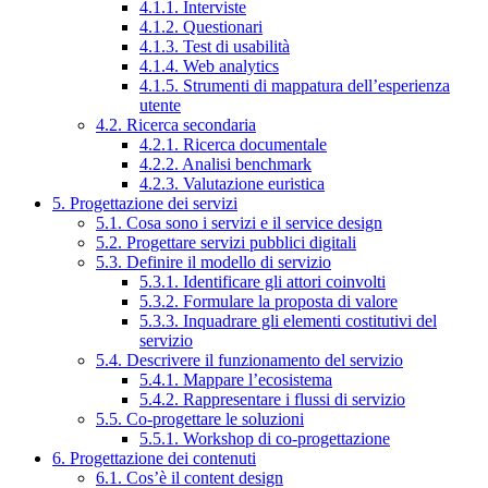
4.1.1. Interviste
4.1.2. Questionari
4.1.3. Test di usabilità
4.1.4. Web analytics
4.1.5. Strumenti di mappatura dell’esperienza
utente
4.2. Ricerca secondaria
4.2.1. Ricerca documentale
4.2.2. Analisi benchmark
4.2.3. Valutazione euristica
5. Progettazione dei servizi
5.1. Cosa sono i servizi e il service design
5.2. Progettare servizi pubblici digitali
5.3. Definire il modello di servizio
5.3.1. Identificare gli attori coinvolti
5.3.2. Formulare la proposta di valore
5.3.3. Inquadrare gli elementi costitutivi del
servizio
5.4. Descrivere il funzionamento del servizio
5.4.1. Mappare l’ecosistema
5.4.2. Rappresentare i flussi di servizio
5.5. Co-progettare le soluzioni
5.5.1. Workshop di co-progettazione
6. Progettazione dei contenuti
6.1. Cos’è il content design