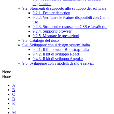
degradation
9.2. Strumenti di supporto allo sviluppo del software
9.2.1. Feature detection
9.2.2. Verificare le feature disponibili con Can I
use
9.2.3. Strumenti e risorse per CSS e JavaScript
9.2.4. Supporto browser
9.2.5. Misurare le prestazioni
9.3. Catalogo del riuso
9.4. Sviluppare con il design system .italia
9.4.1. Il framework Bootstrap Italia
9.4.2. Il kit di sviluppo React
9.4.3. Il kit di sviluppo Angular
9.5. Sviluppare con i modelli di sito e servizi
None
None
A
B
C
D
E
I
M