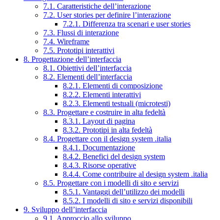
7.1. Caratteristiche dell’interazione
7.2. User stories per definire l’interazione
7.2.1. Differenza tra scenari e user stories
7.3. Flussi di interazione
7.4. Wireframe
7.5. Prototipi interattivi
8. Progettazione dell’interfaccia
8.1. Obiettivi dell’interfaccia
8.2. Elementi dell’interfaccia
8.2.1. Elementi di composizione
8.2.2. Elementi interattivi
8.2.3. Elementi testuali (microtesti)
8.3. Progettare e costruire in alta fedeltà
8.3.1. Layout di pagina
8.3.2. Prototipi in alta fedeltà
8.4. Progettare con il design system .italia
8.4.1. Documentazione
8.4.2. Benefici del design system
8.4.3. Risorse operative
8.4.4. Come contribuire al design system .italia
8.5. Progettare con i modelli di sito e servizi
8.5.1. Vantaggi dell’utilizzo dei modelli
8.5.2. I modelli di sito e servizi disponibili
9. Sviluppo dell’interfaccia
9.1. Approccio allo sviluppo