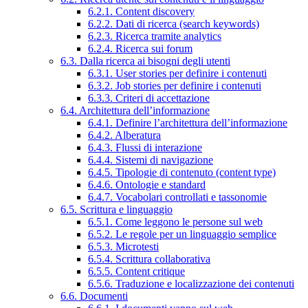
6.2.1. Content discovery
6.2.2. Dati di ricerca (search keywords)
6.2.3. Ricerca tramite analytics
6.2.4. Ricerca sui forum
6.3. Dalla ricerca ai bisogni degli utenti
6.3.1. User stories per definire i contenuti
6.3.2. Job stories per definire i contenuti
6.3.3. Criteri di accettazione
6.4. Architettura dell’informazione
6.4.1. Definire l’architettura dell’informazione
6.4.2. Alberatura
6.4.3. Flussi di interazione
6.4.4. Sistemi di navigazione
6.4.5. Tipologie di contenuto (content type)
6.4.6. Ontologie e standard
6.4.7. Vocabolari controllati e tassonomie
6.5. Scrittura e linguaggio
6.5.1. Come leggono le persone sul web
6.5.2. Le regole per un linguaggio semplice
6.5.3. Microtesti
6.5.4. Scrittura collaborativa
6.5.5. Content critique
6.5.6. Traduzione e localizzazione dei contenuti
6.6. Documenti