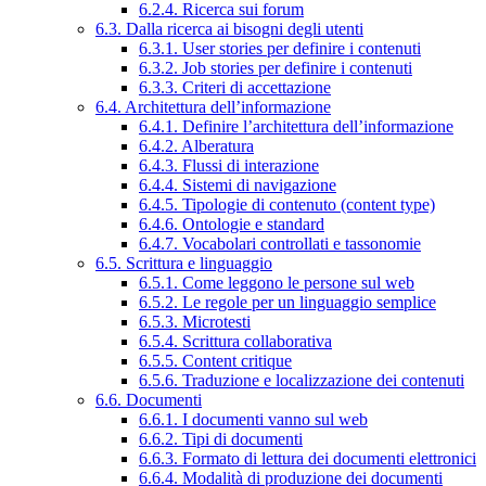
6.2.4. Ricerca sui forum
6.3. Dalla ricerca ai bisogni degli utenti
6.3.1. User stories per definire i contenuti
6.3.2. Job stories per definire i contenuti
6.3.3. Criteri di accettazione
6.4. Architettura dell’informazione
6.4.1. Definire l’architettura dell’informazione
6.4.2. Alberatura
6.4.3. Flussi di interazione
6.4.4. Sistemi di navigazione
6.4.5. Tipologie di contenuto (content type)
6.4.6. Ontologie e standard
6.4.7. Vocabolari controllati e tassonomie
6.5. Scrittura e linguaggio
6.5.1. Come leggono le persone sul web
6.5.2. Le regole per un linguaggio semplice
6.5.3. Microtesti
6.5.4. Scrittura collaborativa
6.5.5. Content critique
6.5.6. Traduzione e localizzazione dei contenuti
6.6. Documenti
6.6.1. I documenti vanno sul web
6.6.2. Tipi di documenti
6.6.3. Formato di lettura dei documenti elettronici
6.6.4. Modalità di produzione dei documenti