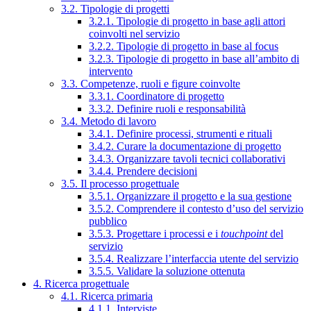
3.2. Tipologie di progetti
3.2.1. Tipologie di progetto in base agli attori
coinvolti nel servizio
3.2.2. Tipologie di progetto in base al focus
3.2.3. Tipologie di progetto in base all’ambito di
intervento
3.3. Competenze, ruoli e figure coinvolte
3.3.1. Coordinatore di progetto
3.3.2. Definire ruoli e responsabilità
3.4. Metodo di lavoro
3.4.1. Definire processi, strumenti e rituali
3.4.2. Curare la documentazione di progetto
3.4.3. Organizzare tavoli tecnici collaborativi
3.4.4. Prendere decisioni
3.5. Il processo progettuale
3.5.1. Organizzare il progetto e la sua gestione
3.5.2. Comprendere il contesto d’uso del servizio
pubblico
3.5.3. Progettare i processi e i
touchpoint
del
servizio
3.5.4. Realizzare l’interfaccia utente del servizio
3.5.5. Validare la soluzione ottenuta
4. Ricerca progettuale
4.1. Ricerca primaria
4.1.1. Interviste