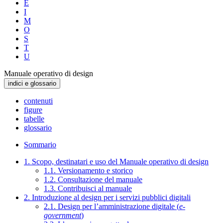
E
I
M
O
S
T
U
Manuale operativo di design
indici e glossario
contenuti
figure
tabelle
glossario
Sommario
1. Scopo, destinatari e uso del Manuale operativo di design
1.1. Versionamento e storico
1.2. Consultazione del manuale
1.3. Contribuisci al manuale
2. Introduzione al design per i servizi pubblici digitali
2.1. Design per l’amministrazione digitale (
e-
government
)