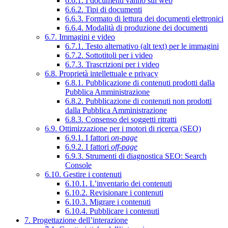
6.6.1. I documenti vanno sul web
6.6.2. Tipi di documenti
6.6.3. Formato di lettura dei documenti elettronici
6.6.4. Modalità di produzione dei documenti
6.7. Immagini e video
6.7.1. Testo alternativo (alt text) per le immagini
6.7.2. Sottotitoli per i video
6.7.3. Trascrizioni per i video
6.8. Proprietà intellettuale e privacy
6.8.1. Pubblicazione di contenuti prodotti dalla
Pubblica Amministrazione
6.8.2. Pubblicazione di contenuti non prodotti
dalla Pubblica Amministrazione
6.8.3. Consenso dei soggetti ritratti
6.9. Ottimizzazione per i motori di ricerca (SEO)
6.9.1. I fattori
on-page
6.9.2. I fattori
off-page
6.9.3. Strumenti di diagnostica SEO: Search
Console
6.10. Gestire i contenuti
6.10.1. L’inventario dei contenuti
6.10.2. Revisionare i contenuti
6.10.3. Migrare i contenuti
6.10.4. Pubblicare i contenuti
7. Progettazione dell’interazione