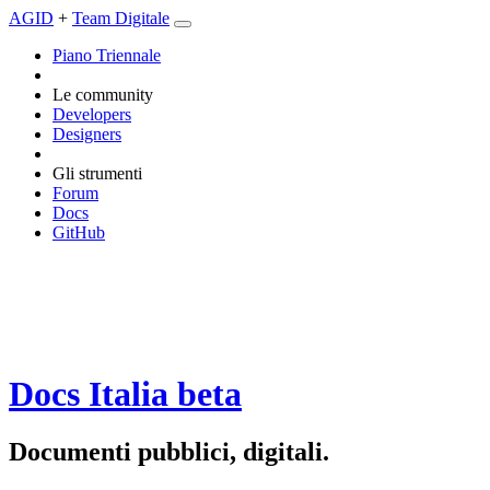
AGID
+
Team Digitale
Piano Triennale
Le community
Developers
Designers
Gli strumenti
Forum
Docs
GitHub
Docs Italia
beta
Documenti pubblici, digitali.