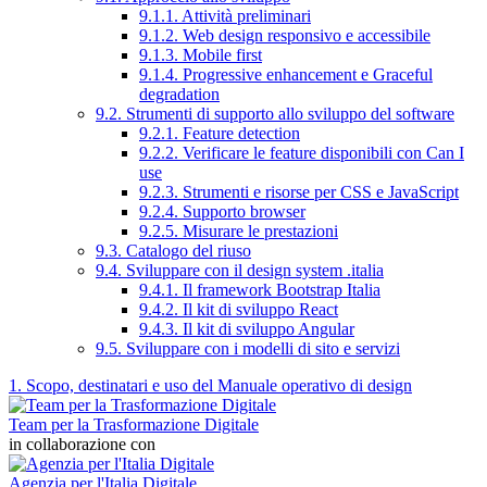
9.1.1. Attività preliminari
9.1.2. Web design responsivo e accessibile
9.1.3. Mobile first
9.1.4. Progressive enhancement e Graceful
degradation
9.2. Strumenti di supporto allo sviluppo del software
9.2.1. Feature detection
9.2.2. Verificare le feature disponibili con Can I
use
9.2.3. Strumenti e risorse per CSS e JavaScript
9.2.4. Supporto browser
9.2.5. Misurare le prestazioni
9.3. Catalogo del riuso
9.4. Sviluppare con il design system .italia
9.4.1. Il framework Bootstrap Italia
9.4.2. Il kit di sviluppo React
9.4.3. Il kit di sviluppo Angular
9.5. Sviluppare con i modelli di sito e servizi
1. Scopo, destinatari e uso del Manuale operativo di design
Team per la Trasformazione Digitale
in collaborazione con
Agenzia per l'Italia Digitale