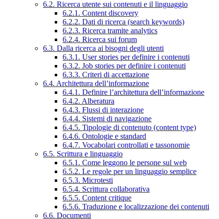
6.2. Ricerca utente sui contenuti e il linguaggio
6.2.1. Content discovery
6.2.2. Dati di ricerca (search keywords)
6.2.3. Ricerca tramite analytics
6.2.4. Ricerca sui forum
6.3. Dalla ricerca ai bisogni degli utenti
6.3.1. User stories per definire i contenuti
6.3.2. Job stories per definire i contenuti
6.3.3. Criteri di accettazione
6.4. Architettura dell’informazione
6.4.1. Definire l’architettura dell’informazione
6.4.2. Alberatura
6.4.3. Flussi di interazione
6.4.4. Sistemi di navigazione
6.4.5. Tipologie di contenuto (content type)
6.4.6. Ontologie e standard
6.4.7. Vocabolari controllati e tassonomie
6.5. Scrittura e linguaggio
6.5.1. Come leggono le persone sul web
6.5.2. Le regole per un linguaggio semplice
6.5.3. Microtesti
6.5.4. Scrittura collaborativa
6.5.5. Content critique
6.5.6. Traduzione e localizzazione dei contenuti
6.6. Documenti