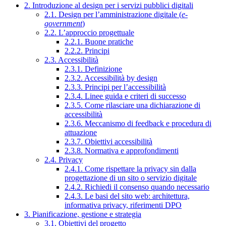
2. Introduzione al design per i servizi pubblici digitali
2.1. Design per l’amministrazione digitale (
e-
government
)
2.2. L’approccio progettuale
2.2.1. Buone pratiche
2.2.2. Principi
2.3. Accessibilità
2.3.1. Definizione
2.3.2. Accessibilità by design
2.3.3. Principi per l’accessibilità
2.3.4. Linee guida e criteri di successo
2.3.5. Come rilasciare una dichiarazione di
accessibilità
2.3.6. Meccanismo di feedback e procedura di
attuazione
2.3.7. Obiettivi accessibilità
2.3.8. Normativa e approfondimenti
2.4. Privacy
2.4.1. Come rispettare la privacy sin dalla
progettazione di un sito o servizio digitale
2.4.2. Richiedi il consenso quando necessario
2.4.3. Le basi del sito web: architettura,
informativa privacy, riferimenti DPO
3. Pianificazione, gestione e strategia
3.1. Obiettivi del progetto