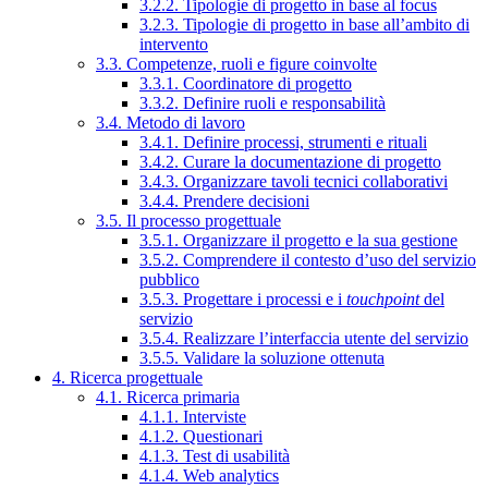
3.2.2. Tipologie di progetto in base al focus
3.2.3. Tipologie di progetto in base all’ambito di
intervento
3.3. Competenze, ruoli e figure coinvolte
3.3.1. Coordinatore di progetto
3.3.2. Definire ruoli e responsabilità
3.4. Metodo di lavoro
3.4.1. Definire processi, strumenti e rituali
3.4.2. Curare la documentazione di progetto
3.4.3. Organizzare tavoli tecnici collaborativi
3.4.4. Prendere decisioni
3.5. Il processo progettuale
3.5.1. Organizzare il progetto e la sua gestione
3.5.2. Comprendere il contesto d’uso del servizio
pubblico
3.5.3. Progettare i processi e i
touchpoint
del
servizio
3.5.4. Realizzare l’interfaccia utente del servizio
3.5.5. Validare la soluzione ottenuta
4. Ricerca progettuale
4.1. Ricerca primaria
4.1.1. Interviste
4.1.2. Questionari
4.1.3. Test di usabilità
4.1.4. Web analytics