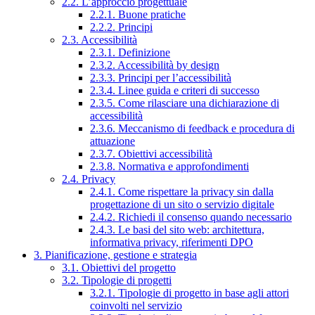
2.2. L’approccio progettuale
2.2.1. Buone pratiche
2.2.2. Principi
2.3. Accessibilità
2.3.1. Definizione
2.3.2. Accessibilità by design
2.3.3. Principi per l’accessibilità
2.3.4. Linee guida e criteri di successo
2.3.5. Come rilasciare una dichiarazione di
accessibilità
2.3.6. Meccanismo di feedback e procedura di
attuazione
2.3.7. Obiettivi accessibilità
2.3.8. Normativa e approfondimenti
2.4. Privacy
2.4.1. Come rispettare la privacy sin dalla
progettazione di un sito o servizio digitale
2.4.2. Richiedi il consenso quando necessario
2.4.3. Le basi del sito web: architettura,
informativa privacy, riferimenti DPO
3. Pianificazione, gestione e strategia
3.1. Obiettivi del progetto
3.2. Tipologie di progetti
3.2.1. Tipologie di progetto in base agli attori
coinvolti nel servizio