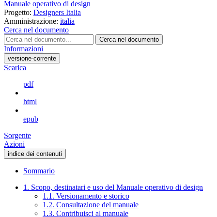
Manuale operativo di design
Progetto:
Designers Italia
Amministrazione:
italia
Cerca nel documento
Cerca nel documento
Informazioni
versione-corrente
Scarica
pdf
html
epub
Sorgente
Azioni
indice dei contenuti
Sommario
1. Scopo, destinatari e uso del Manuale operativo di design
1.1. Versionamento e storico
1.2. Consultazione del manuale
1.3. Contribuisci al manuale