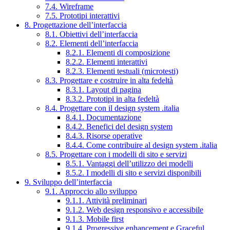
7.4. Wireframe
7.5. Prototipi interattivi
8. Progettazione dell’interfaccia
8.1. Obiettivi dell’interfaccia
8.2. Elementi dell’interfaccia
8.2.1. Elementi di composizione
8.2.2. Elementi interattivi
8.2.3. Elementi testuali (microtesti)
8.3. Progettare e costruire in alta fedeltà
8.3.1. Layout di pagina
8.3.2. Prototipi in alta fedeltà
8.4. Progettare con il design system .italia
8.4.1. Documentazione
8.4.2. Benefici del design system
8.4.3. Risorse operative
8.4.4. Come contribuire al design system .italia
8.5. Progettare con i modelli di sito e servizi
8.5.1. Vantaggi dell’utilizzo dei modelli
8.5.2. I modelli di sito e servizi disponibili
9. Sviluppo dell’interfaccia
9.1. Approccio allo sviluppo
9.1.1. Attività preliminari
9.1.2. Web design responsivo e accessibile
9.1.3. Mobile first
9.1.4. Progressive enhancement e Graceful