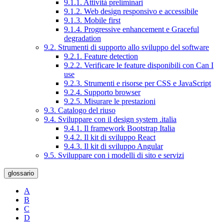
9.1.1. Attività preliminari
9.1.2. Web design responsivo e accessibile
9.1.3. Mobile first
9.1.4. Progressive enhancement e Graceful
degradation
9.2. Strumenti di supporto allo sviluppo del software
9.2.1. Feature detection
9.2.2. Verificare le feature disponibili con Can I
use
9.2.3. Strumenti e risorse per CSS e JavaScript
9.2.4. Supporto browser
9.2.5. Misurare le prestazioni
9.3. Catalogo del riuso
9.4. Sviluppare con il design system .italia
9.4.1. Il framework Bootstrap Italia
9.4.2. Il kit di sviluppo React
9.4.3. Il kit di sviluppo Angular
9.5. Sviluppare con i modelli di sito e servizi
glossario
A
B
C
D