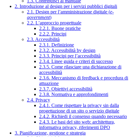
1.3. Contribuisci al manuale
2. Introduzione al design per i servizi pubblici digitali
2.1. Design per l’amministrazione digitale (
e-
government
)
2.2. L’approccio progettuale
2.2.1. Buone pratiche
2.2.2. Principi
2.3. Accessibilità
2.3.1. Definizione
2.3.2. Accessibilità by design
2.3.3. Principi per l’accessibilità
2.3.4. Linee guida e criteri di successo
2.3.5. Come rilasciare una dichiarazione di
accessibilità
2.3.6. Meccanismo di feedback e procedura di
attuazione
2.3.7. Obiettivi accessibilità
2.3.8. Normativa e approfondimenti
2.4. Privacy
2.4.1. Come rispettare la privacy sin dalla
progettazione di un sito o servizio digitale
2.4.2. Richiedi il consenso quando necessario
2.4.3. Le basi del sito web: architettura,
informativa privacy, riferimenti DPO
3. Pianificazione, gestione e strategia