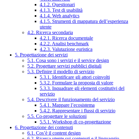
4.1.2. Questionari
4.1.3. Test di usabilità
4.1.4. Web analytics
4.1.5. Strumenti di mappatura dell’esperienza
utente
4.2. Ricerca secondaria
4.2.1. Ricerca documentale
4.2.2. Analisi benchmark
4.2.3. Valutazione euristica
5. Progettazione dei servizi
5.1. Cosa sono i servizi e il service design
5.2. Progettare servizi pubblici digitali
5.3. Definire il modello di servizio
5.3.1. Identificare gli attori coinvolti
5.3.2. Formulare la proposta di valore
5.3.3. Inquadrare gli elementi costitutivi del
servizio
5.4. Descrivere il funzionamento del servizio
5.4.1. Mappare l’ecosistema
5.4.2. Rappresentare i flussi di servizio
5.5. Co-progettare le soluzioni
5.5.1. Workshop di co-progettazione
6. Progettazione dei contenuti
6.1. Cos’è il content design
6.2. Ricerca utente sui contenuti e il linguaggio