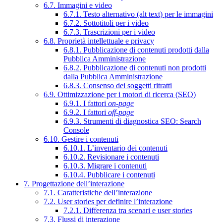
6.7. Immagini e video
6.7.1. Testo alternativo (alt text) per le immagini
6.7.2. Sottotitoli per i video
6.7.3. Trascrizioni per i video
6.8. Proprietà intellettuale e privacy
6.8.1. Pubblicazione di contenuti prodotti dalla
Pubblica Amministrazione
6.8.2. Pubblicazione di contenuti non prodotti
dalla Pubblica Amministrazione
6.8.3. Consenso dei soggetti ritratti
6.9. Ottimizzazione per i motori di ricerca (SEO)
6.9.1. I fattori
on-page
6.9.2. I fattori
off-page
6.9.3. Strumenti di diagnostica SEO: Search
Console
6.10. Gestire i contenuti
6.10.1. L’inventario dei contenuti
6.10.2. Revisionare i contenuti
6.10.3. Migrare i contenuti
6.10.4. Pubblicare i contenuti
7. Progettazione dell’interazione
7.1. Caratteristiche dell’interazione
7.2. User stories per definire l’interazione
7.2.1. Differenza tra scenari e user stories
7.3. Flussi di interazione