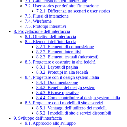
7.1. Caratteristiche dell’interazione
7.2. User stories per definire l’interazione
7.2.1. Differenza tra scenari e user stories
7.3. Flussi di interazione
7.4. Wireframe
7.5. Prototipi interattivi
8. Progettazione dell’interfaccia
8.1. Obiettivi dell’interfaccia
8.2. Elementi dell’interfaccia
8.2.1. Elementi di composizione
8.2.2. Elementi interattivi
8.2.3. Elementi testuali (microtesti)
8.3. Progettare e costruire in alta fedeltà
8.3.1. Layout di pagina
8.3.2. Prototipi in alta fedeltà
8.4. Progettare con il design system .italia
8.4.1. Documentazione
8.4.2. Benefici del design system
8.4.3. Risorse operative
8.4.4. Come contribuire al design system .italia
8.5. Progettare con i modelli di sito e servizi
8.5.1. Vantaggi dell’utilizzo dei modelli
8.5.2. I modelli di sito e servizi disponibili
9. Sviluppo dell’interfaccia
9.1. Approccio allo sviluppo