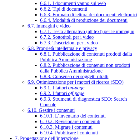
6.6.1. I documenti vanno sul web
6.6.2. Tipi di documenti
6.6.3. Formato di lettura dei documenti elettronici
6.6.4. Modalità di produzione dei documenti
6.7. Immagini e video
6.7.1. Testo alternativo (alt text) per le immagini
6.7.2. Sottotitoli per i video
6.7.3. Trascrizioni per i video
6.8. Proprietà intellettuale e privacy
6.8.1. Pubblicazione di contenuti prodotti dalla
Pubblica Amministrazione
6.8.2. Pubblicazione di contenuti non prodotti
dalla Pubblica Amministrazione
6.8.3. Consenso dei soggetti ritratti
6.9. Ottimizzazione per i motori di ricerca (SEO)
6.9.1. I fattori
on-page
6.9.2. I fattori
off-page
6.9.3. Strumenti di diagnostica SEO: Search
Console
6.10. Gestire i contenuti
6.10.1. L’inventario dei contenuti
6.10.2. Revisionare i contenuti
6.10.3. Migrare i contenuti
6.10.4. Pubblicare i contenuti
7. Progettazione dell’interazione