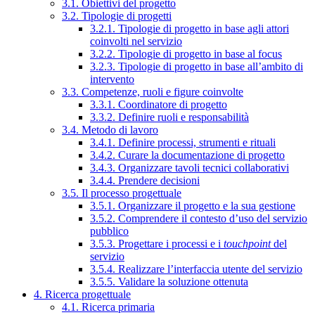
3.1. Obiettivi del progetto
3.2. Tipologie di progetti
3.2.1. Tipologie di progetto in base agli attori
coinvolti nel servizio
3.2.2. Tipologie di progetto in base al focus
3.2.3. Tipologie di progetto in base all’ambito di
intervento
3.3. Competenze, ruoli e figure coinvolte
3.3.1. Coordinatore di progetto
3.3.2. Definire ruoli e responsabilità
3.4. Metodo di lavoro
3.4.1. Definire processi, strumenti e rituali
3.4.2. Curare la documentazione di progetto
3.4.3. Organizzare tavoli tecnici collaborativi
3.4.4. Prendere decisioni
3.5. Il processo progettuale
3.5.1. Organizzare il progetto e la sua gestione
3.5.2. Comprendere il contesto d’uso del servizio
pubblico
3.5.3. Progettare i processi e i
touchpoint
del
servizio
3.5.4. Realizzare l’interfaccia utente del servizio
3.5.5. Validare la soluzione ottenuta
4. Ricerca progettuale
4.1. Ricerca primaria