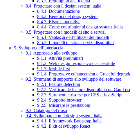
8.3.2. Prototipi in alta fedeltà
8.4. Progettare con il design system .italia
8.4.1. Documentazione
8.4.2. Benefici del design system
8.4.3. Risorse operative
8.4.4. Come contribuire al design system .italia
8.5. Progettare con i modelli di sito e servizi
8.5.1. Vantaggi dell’utilizzo dei modelli
8.5.2. I modelli di sito e servizi disponibili
9. Sviluppo dell’interfaccia
9.1. Approccio allo sviluppo
9.1.1. Attività preliminari
9.1.2. Web design responsivo e accessibile
9.1.3. Mobile first
9.1.4. Progressive enhancement e Graceful degrad
9.2. Strumenti di supporto allo sviluppo del software
9.2.1. Feature detection
9.2.2. Verificare le feature disponibili con Can I us
9.2.3. Strumenti e risorse per CSS e JavaScript
9.2.4. Supporto browser
9.2.5. Misurare le prestazioni
9.3. Catalogo del riuso
9.4. Sviluppare con il design system .italia
9.4.1. Il framework Bootstrap Italia
9.4.2. Il kit di sviluppo React