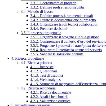
3.3.1. Coordinatore di progetto
3.3.2. Definire ruoli e responsabilità
3.4. Metodo di lavoro
3.4.1. Definire processi, strumenti e rituali
3.4.2. Curare la documentazione di progetto
3.4.3. Organizzare tavoli tecnici collaborativi
3.4.4. Prendere decisioni
3.5. Il processo progettuale
3.5.1. Organizzare il progetto e la sua gestione
3.5.2. Comprendere il contesto d’uso del servizio 
3.5.3. Progettare i processi e i
touchpoint
del servi
3.5.4. Realizzare l’interfaccia utente del servizio
3.5.5. Validare la soluzione ottenuta
4. Ricerca progettuale
4.1. Ricerca primaria
4.1.1. Interviste
4.1.2. Questionari
4.1.3. Test di usabilità
4.1.4. Web analytics
4.1.5. Strumenti di mappatura dell’esperienza uten
4.2. Ricerca secondaria
4.2.1. Ricerca documentale
4.2.2. Analisi benchmark
4.2.3. Valutazione euristica
5. Progettazione dei servizi