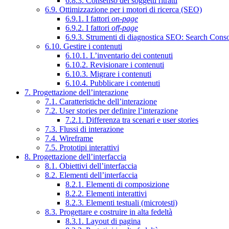
6.8.3. Consenso dei soggetti ritratti
6.9. Ottimizzazione per i motori di ricerca (SEO)
6.9.1. I fattori
on-page
6.9.2. I fattori
off-page
6.9.3. Strumenti di diagnostica SEO: Search Cons
6.10. Gestire i contenuti
6.10.1. L’inventario dei contenuti
6.10.2. Revisionare i contenuti
6.10.3. Migrare i contenuti
6.10.4. Pubblicare i contenuti
7. Progettazione dell’interazione
7.1. Caratteristiche dell’interazione
7.2. User stories per definire l’interazione
7.2.1. Differenza tra scenari e user stories
7.3. Flussi di interazione
7.4. Wireframe
7.5. Prototipi interattivi
8. Progettazione dell’interfaccia
8.1. Obiettivi dell’interfaccia
8.2. Elementi dell’interfaccia
8.2.1. Elementi di composizione
8.2.2. Elementi interattivi
8.2.3. Elementi testuali (microtesti)
8.3. Progettare e costruire in alta fedeltà
8.3.1. Layout di pagina