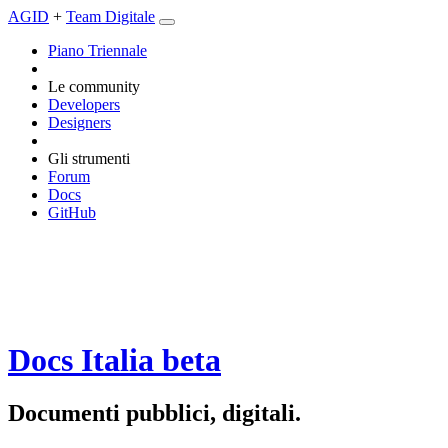
AGID
+
Team Digitale
Piano Triennale
Le community
Developers
Designers
Gli strumenti
Forum
Docs
GitHub
Docs Italia
beta
Documenti pubblici, digitali.