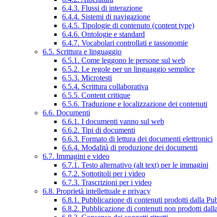
6.4.3. Flussi di interazione
6.4.4. Sistemi di navigazione
6.4.5. Tipologie di contenuto (content type)
6.4.6. Ontologie e standard
6.4.7. Vocabolari controllati e tassonomie
6.5. Scrittura e linguaggio
6.5.1. Come leggono le persone sul web
6.5.2. Le regole per un linguaggio semplice
6.5.3. Microtesti
6.5.4. Scrittura collaborativa
6.5.5. Content critique
6.5.6. Traduzione e localizzazione dei contenuti
6.6. Documenti
6.6.1. I documenti vanno sul web
6.6.2. Tipi di documenti
6.6.3. Formato di lettura dei documenti elettronici
6.6.4. Modalità di produzione dei documenti
6.7. Immagini e video
6.7.1. Testo alternativo (alt text) per le immagini
6.7.2. Sottotitoli per i video
6.7.3. Trascrizioni per i video
6.8. Proprietà intellettuale e privacy
6.8.1. Pubblicazione di contenuti prodotti dalla P
6.8.2. Pubblicazione di contenuti non prodotti dal