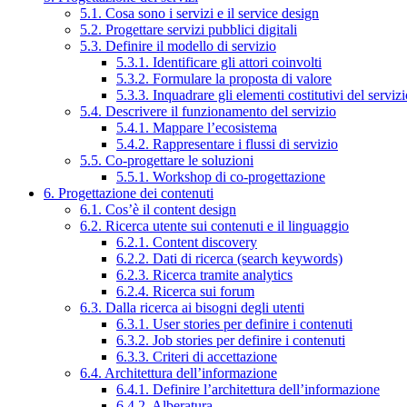
5.1. Cosa sono i servizi e il service design
5.2. Progettare servizi pubblici digitali
5.3. Definire il modello di servizio
5.3.1. Identificare gli attori coinvolti
5.3.2. Formulare la proposta di valore
5.3.3. Inquadrare gli elementi costitutivi del serviz
5.4. Descrivere il funzionamento del servizio
5.4.1. Mappare l’ecosistema
5.4.2. Rappresentare i flussi di servizio
5.5. Co-progettare le soluzioni
5.5.1. Workshop di co-progettazione
6. Progettazione dei contenuti
6.1. Cos’è il content design
6.2. Ricerca utente sui contenuti e il linguaggio
6.2.1. Content discovery
6.2.2. Dati di ricerca (search keywords)
6.2.3. Ricerca tramite analytics
6.2.4. Ricerca sui forum
6.3. Dalla ricerca ai bisogni degli utenti
6.3.1. User stories per definire i contenuti
6.3.2. Job stories per definire i contenuti
6.3.3. Criteri di accettazione
6.4. Architettura dell’informazione
6.4.1. Definire l’architettura dell’informazione
6.4.2. Alberatura