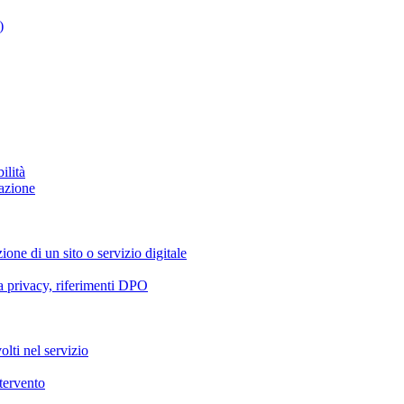
)
ilità
azione
ione di un sito o servizio digitale
va privacy, riferimenti DPO
olti nel servizio
ntervento