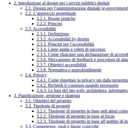
2. Introduzione al design per i servizi pubblici digitali
2.1. Design per l’amministrazione digitale (
e-government
2.2. L’approccio progettuale
2.2.1. Buone pratiche
2.2.2. Principi
2.3. Accessibilità
2.3.1. Definizione
2.3.2. Accessibilità by design
2.3.3. Principi per l’accessibilità
2.3.4. Linee guida e criteri di successo
2.3.5. Come rilasciare una dichiarazione di accessib
2.3.6. Meccanismo di feedback e procedura di attu
2.3.7. Obiettivi accessibilità
2.3.8. Normativa e approfondimenti
2.4. Privacy
2.4.1. Come rispettare la privacy sin dalla progettaz
2.4.2. Richiedi il consenso quando necessario
2.4.3. Le basi del sito web: architettura, informati
3. Pianificazione, gestione e strategia
3.1. Obiettivi del progetto
3.2. Tipologie di progetti
3.2.1. Tipologie di progetto in base agli attori coinv
3.2.2. Tipologie di progetto in base al focus
3.2.3. Tipologie di progetto in base all’ambito di i
3.3. Competenze, ruoli e figure coinvolte