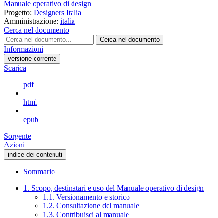
Manuale operativo di design
Progetto:
Designers Italia
Amministrazione:
italia
Cerca nel documento
Cerca nel documento
Informazioni
versione-corrente
Scarica
pdf
html
epub
Sorgente
Azioni
indice dei contenuti
Sommario
1. Scopo, destinatari e uso del Manuale operativo di design
1.1. Versionamento e storico
1.2. Consultazione del manuale
1.3. Contribuisci al manuale