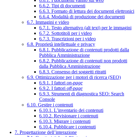
6.6.1. I documenti vanno sul web
6.6.2. Tipi di documenti
6.6.3. Formato di lettura dei documenti elettronici
6.6.4. Modalità di produzione dei documenti
6.7. Immagini e video
6.7.1. Testo alternativo (alt text) per le immagini
6.7.2. Sottotitoli per i video
6.7.3. Trascrizioni per i video
6.8. Proprietà intellettuale e privacy
6.8.1. Pubblicazione di contenuti prodotti dalla
Pubblica Amministrazione
6.8.2. Pubblicazione di contenuti non prodotti
dalla Pubblica Amministrazione
6.8.3. Consenso dei soggetti ritratti
6.9. Ottimizzazione per i motori di ricerca (SEO)
6.9.1. I fattori
on-page
6.9.2. I fattori
off-page
6.9.3. Strumenti di diagnostica SEO: Search
Console
6.10. Gestire i contenuti
6.10.1. L’inventario dei contenuti
6.10.2. Revisionare i contenuti
6.10.3. Migrare i contenuti
6.10.4. Pubblicare i contenuti
7. Progettazione dell’interazione