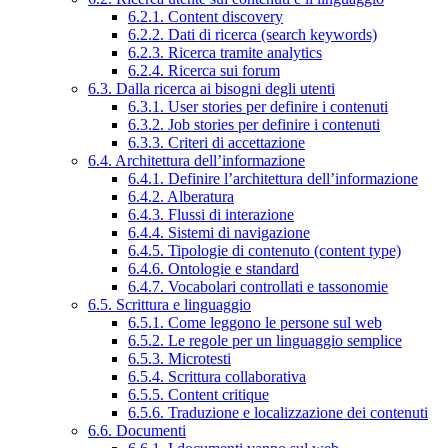
6.2.1. Content discovery
6.2.2. Dati di ricerca (search keywords)
6.2.3. Ricerca tramite analytics
6.2.4. Ricerca sui forum
6.3. Dalla ricerca ai bisogni degli utenti
6.3.1. User stories per definire i contenuti
6.3.2. Job stories per definire i contenuti
6.3.3. Criteri di accettazione
6.4. Architettura dell’informazione
6.4.1. Definire l’architettura dell’informazione
6.4.2. Alberatura
6.4.3. Flussi di interazione
6.4.4. Sistemi di navigazione
6.4.5. Tipologie di contenuto (content type)
6.4.6. Ontologie e standard
6.4.7. Vocabolari controllati e tassonomie
6.5. Scrittura e linguaggio
6.5.1. Come leggono le persone sul web
6.5.2. Le regole per un linguaggio semplice
6.5.3. Microtesti
6.5.4. Scrittura collaborativa
6.5.5. Content critique
6.5.6. Traduzione e localizzazione dei contenuti
6.6. Documenti