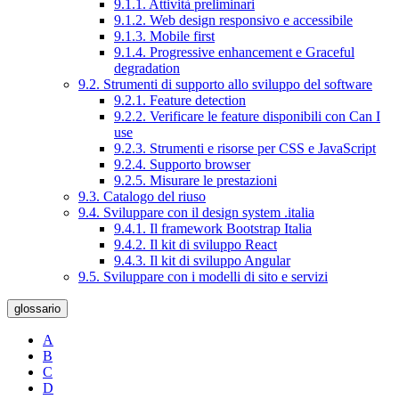
9.1.1. Attività preliminari
9.1.2. Web design responsivo e accessibile
9.1.3. Mobile first
9.1.4. Progressive enhancement e Graceful
degradation
9.2. Strumenti di supporto allo sviluppo del software
9.2.1. Feature detection
9.2.2. Verificare le feature disponibili con Can I
use
9.2.3. Strumenti e risorse per CSS e JavaScript
9.2.4. Supporto browser
9.2.5. Misurare le prestazioni
9.3. Catalogo del riuso
9.4. Sviluppare con il design system .italia
9.4.1. Il framework Bootstrap Italia
9.4.2. Il kit di sviluppo React
9.4.3. Il kit di sviluppo Angular
9.5. Sviluppare con i modelli di sito e servizi
glossario
A
B
C
D