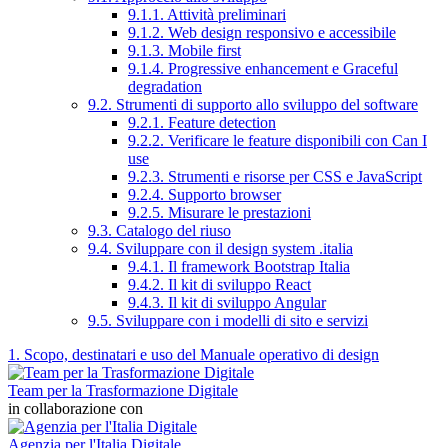
9.1.1. Attività preliminari
9.1.2. Web design responsivo e accessibile
9.1.3. Mobile first
9.1.4. Progressive enhancement e Graceful
degradation
9.2. Strumenti di supporto allo sviluppo del software
9.2.1. Feature detection
9.2.2. Verificare le feature disponibili con Can I
use
9.2.3. Strumenti e risorse per CSS e JavaScript
9.2.4. Supporto browser
9.2.5. Misurare le prestazioni
9.3. Catalogo del riuso
9.4. Sviluppare con il design system .italia
9.4.1. Il framework Bootstrap Italia
9.4.2. Il kit di sviluppo React
9.4.3. Il kit di sviluppo Angular
9.5. Sviluppare con i modelli di sito e servizi
1. Scopo, destinatari e uso del Manuale operativo di design
Team per la Trasformazione Digitale
in collaborazione con
Agenzia per l'Italia Digitale