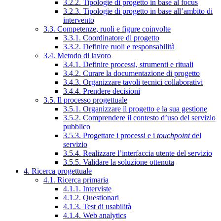
3.2.2. Tipologie di progetto in base al focus
3.2.3. Tipologie di progetto in base all’ambito di
intervento
3.3. Competenze, ruoli e figure coinvolte
3.3.1. Coordinatore di progetto
3.3.2. Definire ruoli e responsabilità
3.4. Metodo di lavoro
3.4.1. Definire processi, strumenti e rituali
3.4.2. Curare la documentazione di progetto
3.4.3. Organizzare tavoli tecnici collaborativi
3.4.4. Prendere decisioni
3.5. Il processo progettuale
3.5.1. Organizzare il progetto e la sua gestione
3.5.2. Comprendere il contesto d’uso del servizio
pubblico
3.5.3. Progettare i processi e i
touchpoint
del
servizio
3.5.4. Realizzare l’interfaccia utente del servizio
3.5.5. Validare la soluzione ottenuta
4. Ricerca progettuale
4.1. Ricerca primaria
4.1.1. Interviste
4.1.2. Questionari
4.1.3. Test di usabilità
4.1.4. Web analytics