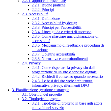
2.2. L’approccio progettuale
2.2.1. Buone pratiche
2.2.2. Principi
2.3. Accessibilità
2.3.1. Definizione
2.3.2. Accessibilità by design
2.3.3. Principi per l’accessibilità
2.3.4. Linee guida e criteri di successo
2.3.5. Come rilasciare una dichiarazione di
accessibilità
2.3.6. Meccanismo di feedback e procedura di
attuazione
2.3.7. Obiettivi accessibilità
2.3.8. Normativa e approfondimenti
2.4. Privacy
2.4.1. Come rispettare la privacy sin dalla
progettazione di un sito o servizio digitale
2.4.2. Richiedi il consenso quando necessario
2.4.3. Le basi del sito web: architettura,
informativa privacy, riferimenti DPO
3. Pianificazione, gestione e strategia
3.1. Obiettivi del progetto
3.2. Tipologie di progetti
3.2.1. Tipologie di progetto in base agli attori
coinvolti nel servizio