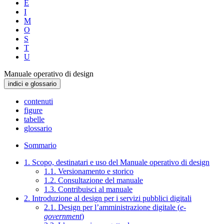
E
I
M
O
S
T
U
Manuale operativo di design
indici e glossario
contenuti
figure
tabelle
glossario
Sommario
1. Scopo, destinatari e uso del Manuale operativo di design
1.1. Versionamento e storico
1.2. Consultazione del manuale
1.3. Contribuisci al manuale
2. Introduzione al design per i servizi pubblici digitali
2.1. Design per l’amministrazione digitale (
e-
government
)