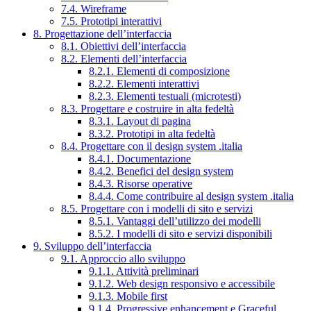
7.4. Wireframe
7.5. Prototipi interattivi
8. Progettazione dell’interfaccia
8.1. Obiettivi dell’interfaccia
8.2. Elementi dell’interfaccia
8.2.1. Elementi di composizione
8.2.2. Elementi interattivi
8.2.3. Elementi testuali (microtesti)
8.3. Progettare e costruire in alta fedeltà
8.3.1. Layout di pagina
8.3.2. Prototipi in alta fedeltà
8.4. Progettare con il design system .italia
8.4.1. Documentazione
8.4.2. Benefici del design system
8.4.3. Risorse operative
8.4.4. Come contribuire al design system .italia
8.5. Progettare con i modelli di sito e servizi
8.5.1. Vantaggi dell’utilizzo dei modelli
8.5.2. I modelli di sito e servizi disponibili
9. Sviluppo dell’interfaccia
9.1. Approccio allo sviluppo
9.1.1. Attività preliminari
9.1.2. Web design responsivo e accessibile
9.1.3. Mobile first
9.1.4. Progressive enhancement e Graceful