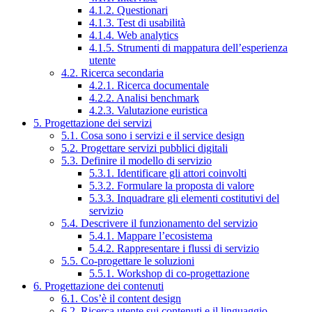
4.1.2. Questionari
4.1.3. Test di usabilità
4.1.4. Web analytics
4.1.5. Strumenti di mappatura dell’esperienza
utente
4.2. Ricerca secondaria
4.2.1. Ricerca documentale
4.2.2. Analisi benchmark
4.2.3. Valutazione euristica
5. Progettazione dei servizi
5.1. Cosa sono i servizi e il service design
5.2. Progettare servizi pubblici digitali
5.3. Definire il modello di servizio
5.3.1. Identificare gli attori coinvolti
5.3.2. Formulare la proposta di valore
5.3.3. Inquadrare gli elementi costitutivi del
servizio
5.4. Descrivere il funzionamento del servizio
5.4.1. Mappare l’ecosistema
5.4.2. Rappresentare i flussi di servizio
5.5. Co-progettare le soluzioni
5.5.1. Workshop di co-progettazione
6. Progettazione dei contenuti
6.1. Cos’è il content design
6.2. Ricerca utente sui contenuti e il linguaggio