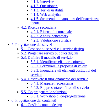
4.1.1. Interviste
4.1.2. Questionari
4.1.3. Test di usabilità
4.1.4. Web analytics
4.1.5. Strumenti di mappatura dell’esperienza
utente
4.2. Ricerca secondaria
4.2.1. Ricerca documentale
4.2.2. Analisi benchmark
4.2.3. Valutazione euristica
5. Progettazione dei servizi
5.1. Cosa sono i servizi e il service design
5.2. Progettare servizi pubblici digitali
5.3. Definire il modello di servizio
5.3.1. Identificare gli attori coinvolti
5.3.2. Formulare la proposta di valore
5.3.3. Inquadrare gli elementi costitutivi del
servizio
5.4. Descrivere il funzionamento del servizio
5.4.1. Mappare l’ecosistema
5.4.2. Rappresentare i flussi di servizio
5.5. Co-progettare le soluzioni
5.5.1. Workshop di co-progettazione
6. Progettazione dei contenuti
6.1. Cos’è il content design