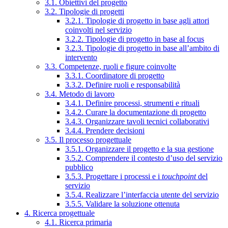
3.1. Obiettivi del progetto
3.2. Tipologie di progetti
3.2.1. Tipologie di progetto in base agli attori
coinvolti nel servizio
3.2.2. Tipologie di progetto in base al focus
3.2.3. Tipologie di progetto in base all’ambito di
intervento
3.3. Competenze, ruoli e figure coinvolte
3.3.1. Coordinatore di progetto
3.3.2. Definire ruoli e responsabilità
3.4. Metodo di lavoro
3.4.1. Definire processi, strumenti e rituali
3.4.2. Curare la documentazione di progetto
3.4.3. Organizzare tavoli tecnici collaborativi
3.4.4. Prendere decisioni
3.5. Il processo progettuale
3.5.1. Organizzare il progetto e la sua gestione
3.5.2. Comprendere il contesto d’uso del servizio
pubblico
3.5.3. Progettare i processi e i
touchpoint
del
servizio
3.5.4. Realizzare l’interfaccia utente del servizio
3.5.5. Validare la soluzione ottenuta
4. Ricerca progettuale
4.1. Ricerca primaria