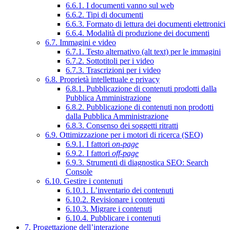
6.6.1. I documenti vanno sul web
6.6.2. Tipi di documenti
6.6.3. Formato di lettura dei documenti elettronici
6.6.4. Modalità di produzione dei documenti
6.7. Immagini e video
6.7.1. Testo alternativo (alt text) per le immagini
6.7.2. Sottotitoli per i video
6.7.3. Trascrizioni per i video
6.8. Proprietà intellettuale e privacy
6.8.1. Pubblicazione di contenuti prodotti dalla
Pubblica Amministrazione
6.8.2. Pubblicazione di contenuti non prodotti
dalla Pubblica Amministrazione
6.8.3. Consenso dei soggetti ritratti
6.9. Ottimizzazione per i motori di ricerca (SEO)
6.9.1. I fattori
on-page
6.9.2. I fattori
off-page
6.9.3. Strumenti di diagnostica SEO: Search
Console
6.10. Gestire i contenuti
6.10.1. L’inventario dei contenuti
6.10.2. Revisionare i contenuti
6.10.3. Migrare i contenuti
6.10.4. Pubblicare i contenuti
7. Progettazione dell’interazione