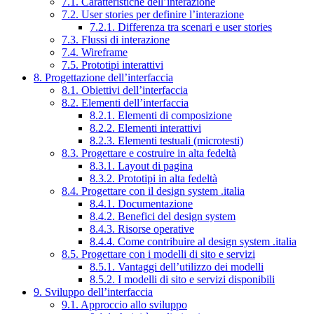
7.1. Caratteristiche dell’interazione
7.2. User stories per definire l’interazione
7.2.1. Differenza tra scenari e user stories
7.3. Flussi di interazione
7.4. Wireframe
7.5. Prototipi interattivi
8. Progettazione dell’interfaccia
8.1. Obiettivi dell’interfaccia
8.2. Elementi dell’interfaccia
8.2.1. Elementi di composizione
8.2.2. Elementi interattivi
8.2.3. Elementi testuali (microtesti)
8.3. Progettare e costruire in alta fedeltà
8.3.1. Layout di pagina
8.3.2. Prototipi in alta fedeltà
8.4. Progettare con il design system .italia
8.4.1. Documentazione
8.4.2. Benefici del design system
8.4.3. Risorse operative
8.4.4. Come contribuire al design system .italia
8.5. Progettare con i modelli di sito e servizi
8.5.1. Vantaggi dell’utilizzo dei modelli
8.5.2. I modelli di sito e servizi disponibili
9. Sviluppo dell’interfaccia
9.1. Approccio allo sviluppo