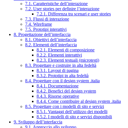
7.1. Caratteristiche dell’interazione
7.2. User stories per definire l’interazione
7.2.1. Differenza tra scenari e user stories
7.3. Flussi di interazione
7.4. Wireframe
7.5. Prototipi interattivi
8. Progettazione dell’interfaccia
8.1. Obiettivi dell’interfaccia
8.2. Elementi dell’interfaccia
8.2.1. Elementi di composizione
8.2.2. Elementi interattivi
8.2.3. Elementi testuali (microtesti)
8.3. Progettare e costruire in alta fedeltà
8.3.1. Layout di pagina
8.3.2. Prototipi in alta fedeltà
8.4. Progettare con il design system .italia
8.4.1. Documentazione
8.4.2. Benefici del design system
8.4.3. Risorse operative
8.4.4. Come contribuire al design system .italia
8.5. Progettare con i modelli di sito e servizi
8.5.1. Vantaggi dell’utilizzo dei modelli
8.5.2. I modelli di sito e servizi disponibili
9. Sviluppo dell’interfaccia
9.1. Approccio allo sviluppo