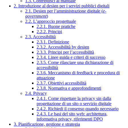
1.3. Contribuisci al manuale
2. Introduzione al design per i servizi pubblici digitali
2.1. Design per l’amministrazione digitale (
e-
government
)
2.2. L’approccio progettuale
2.2.1. Buone pratiche
2.2.2. Principi
2.3. Accessibilità
2.3.1. Definizione
2.3.2. Accessibilità by design
2.3.3. Principi per l’accessibilità
2.3.4. Linee guida e criteri di successo
2.3.5. Come rilasciare una dichiarazione di
accessibilità
2.3.6. Meccanismo di feedback e procedura di
attuazione
2.3.7. Obiettivi accessibilità
2.3.8. Normativa e approfondimenti
2.4. Privacy
2.4.1. Come rispettare la privacy sin dalla
progettazione di un sito o servizio digitale
2.4.2. Richiedi il consenso quando necessario
2.4.3. Le basi del sito web: architettura,
informativa privacy, riferimenti DPO
3. Pianificazione, gestione e strategia