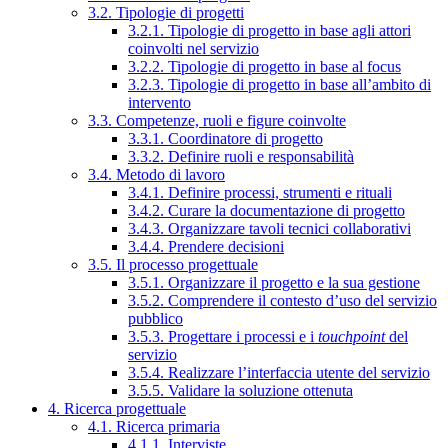
3.2. Tipologie di progetti
3.2.1. Tipologie di progetto in base agli attori
coinvolti nel servizio
3.2.2. Tipologie di progetto in base al focus
3.2.3. Tipologie di progetto in base all’ambito di
intervento
3.3. Competenze, ruoli e figure coinvolte
3.3.1. Coordinatore di progetto
3.3.2. Definire ruoli e responsabilità
3.4. Metodo di lavoro
3.4.1. Definire processi, strumenti e rituali
3.4.2. Curare la documentazione di progetto
3.4.3. Organizzare tavoli tecnici collaborativi
3.4.4. Prendere decisioni
3.5. Il processo progettuale
3.5.1. Organizzare il progetto e la sua gestione
3.5.2. Comprendere il contesto d’uso del servizio
pubblico
3.5.3. Progettare i processi e i
touchpoint
del
servizio
3.5.4. Realizzare l’interfaccia utente del servizio
3.5.5. Validare la soluzione ottenuta
4. Ricerca progettuale
4.1. Ricerca primaria
4.1.1. Interviste