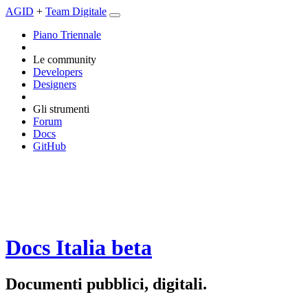
AGID
+
Team Digitale
Piano Triennale
Le community
Developers
Designers
Gli strumenti
Forum
Docs
GitHub
Docs Italia
beta
Documenti pubblici, digitali.