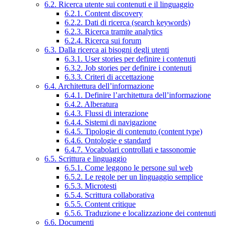
6.2. Ricerca utente sui contenuti e il linguaggio
6.2.1. Content discovery
6.2.2. Dati di ricerca (search keywords)
6.2.3. Ricerca tramite analytics
6.2.4. Ricerca sui forum
6.3. Dalla ricerca ai bisogni degli utenti
6.3.1. User stories per definire i contenuti
6.3.2. Job stories per definire i contenuti
6.3.3. Criteri di accettazione
6.4. Architettura dell’informazione
6.4.1. Definire l’architettura dell’informazione
6.4.2. Alberatura
6.4.3. Flussi di interazione
6.4.4. Sistemi di navigazione
6.4.5. Tipologie di contenuto (content type)
6.4.6. Ontologie e standard
6.4.7. Vocabolari controllati e tassonomie
6.5. Scrittura e linguaggio
6.5.1. Come leggono le persone sul web
6.5.2. Le regole per un linguaggio semplice
6.5.3. Microtesti
6.5.4. Scrittura collaborativa
6.5.5. Content critique
6.5.6. Traduzione e localizzazione dei contenuti
6.6. Documenti