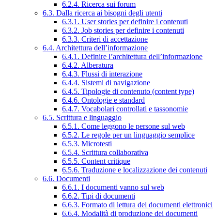
6.2.4. Ricerca sui forum
6.3. Dalla ricerca ai bisogni degli utenti
6.3.1. User stories per definire i contenuti
6.3.2. Job stories per definire i contenuti
6.3.3. Criteri di accettazione
6.4. Architettura dell’informazione
6.4.1. Definire l’architettura dell’informazione
6.4.2. Alberatura
6.4.3. Flussi di interazione
6.4.4. Sistemi di navigazione
6.4.5. Tipologie di contenuto (content type)
6.4.6. Ontologie e standard
6.4.7. Vocabolari controllati e tassonomie
6.5. Scrittura e linguaggio
6.5.1. Come leggono le persone sul web
6.5.2. Le regole per un linguaggio semplice
6.5.3. Microtesti
6.5.4. Scrittura collaborativa
6.5.5. Content critique
6.5.6. Traduzione e localizzazione dei contenuti
6.6. Documenti
6.6.1. I documenti vanno sul web
6.6.2. Tipi di documenti
6.6.3. Formato di lettura dei documenti elettronici
6.6.4. Modalità di produzione dei documenti