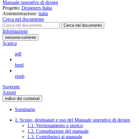
Manuale operativo di design
Progetto:
Designers Italia
Amministrazione:
italia
Cerca nel documento
Cerca nel documento
Informazioni
versione-corrente
Scarica
pdf
html
epub
Sorgente
Azioni
indice dei contenuti
Sommario
1. Scopo, destinatari e uso del Manuale operativo di design
1.1. Versionamento e storico
1.2. Consultazione del manuale
1.3. Contribuisci al manuale