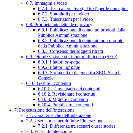
6.7. Immagini e video
6.7.1. Testo alternativo (alt text) per le immagini
6.7.2. Sottotitoli per i video
6.7.3. Trascrizioni per i video
6.8. Proprietà intellettuale e privacy
6.8.1. Pubblicazione di contenuti prodotti dalla
Pubblica Amministrazione
6.8.2. Pubblicazione di contenuti non prodotti
dalla Pubblica Amministrazione
6.8.3. Consenso dei soggetti ritratti
6.9. Ottimizzazione per i motori di ricerca (SEO)
6.9.1. I fattori
on-page
6.9.2. I fattori
off-page
6.9.3. Strumenti di diagnostica SEO: Search
Console
6.10. Gestire i contenuti
6.10.1. L’inventario dei contenuti
6.10.2. Revisionare i contenuti
6.10.3. Migrare i contenuti
6.10.4. Pubblicare i contenuti
7. Progettazione dell’interazione
7.1. Caratteristiche dell’interazione
7.2. User stories per definire l’interazione
7.2.1. Differenza tra scenari e user stories
7.3. Flussi di interazione