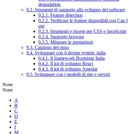
degradation
9.2. Strumenti di supporto allo sviluppo del software
9.2.1. Feature detection
9.2.2. Verificare le feature disponibili con Can I
use
9.2.3. Strumenti e risorse per CSS e JavaScript
9.2.4. Supporto browser
9.2.5. Misurare le prestazioni
9.3. Catalogo del riuso
9.4. Sviluppare con il design system .italia
9.4.1. Il framework Bootstrap Italia
9.4.2. Il kit di sviluppo React
9.4.3. Il kit di sviluppo Angular
9.5. Sviluppare con i modelli di sito e servizi
None
None
A
B
C
D
E
I
M