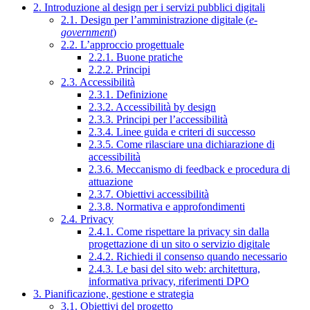
2. Introduzione al design per i servizi pubblici digitali
2.1. Design per l’amministrazione digitale (
e-
government
)
2.2. L’approccio progettuale
2.2.1. Buone pratiche
2.2.2. Principi
2.3. Accessibilità
2.3.1. Definizione
2.3.2. Accessibilità by design
2.3.3. Principi per l’accessibilità
2.3.4. Linee guida e criteri di successo
2.3.5. Come rilasciare una dichiarazione di
accessibilità
2.3.6. Meccanismo di feedback e procedura di
attuazione
2.3.7. Obiettivi accessibilità
2.3.8. Normativa e approfondimenti
2.4. Privacy
2.4.1. Come rispettare la privacy sin dalla
progettazione di un sito o servizio digitale
2.4.2. Richiedi il consenso quando necessario
2.4.3. Le basi del sito web: architettura,
informativa privacy, riferimenti DPO
3. Pianificazione, gestione e strategia
3.1. Obiettivi del progetto