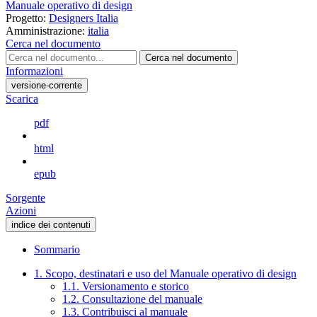
Manuale operativo di design
Progetto:
Designers Italia
Amministrazione:
italia
Cerca nel documento
Cerca nel documento
Informazioni
versione-corrente
Scarica
pdf
html
epub
Sorgente
Azioni
indice dei contenuti
Sommario
1. Scopo, destinatari e uso del Manuale operativo di design
1.1. Versionamento e storico
1.2. Consultazione del manuale
1.3. Contribuisci al manuale