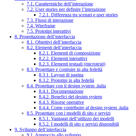
7.1. Caratteristiche dell’interazione
7.2. User stories per definire l’interazione
7.2.1. Differenza tra scenari e user stories
7.3. Flussi di interazione
7.4. Wireframe
7.5. Prototipi interattivi
8. Progettazione dell’interfaccia
8.1. Obiettivi dell’interfaccia
8.2. Elementi dell’interfaccia
8.2.1. Elementi di composizione
8.2.2. Elementi interattivi
8.2.3. Elementi testuali (microtesti)
8.3. Progettare e costruire in alta fedeltà
8.3.1. Layout di pagina
8.3.2. Prototipi in alta fedeltà
8.4. Progettare con il design system .italia
8.4.1. Documentazione
8.4.2. Benefici del design system
8.4.3. Risorse operative
8.4.4. Come contribuire al design system .italia
8.5. Progettare con i modelli di sito e servizi
8.5.1. Vantaggi dell’utilizzo dei modelli
8.5.2. I modelli di sito e servizi disponibili
9. Sviluppo dell’interfaccia
9.1. Approccio allo sviluppo