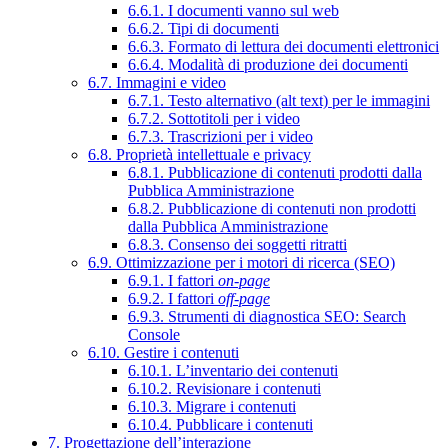
6.6.1. I documenti vanno sul web
6.6.2. Tipi di documenti
6.6.3. Formato di lettura dei documenti elettronici
6.6.4. Modalità di produzione dei documenti
6.7. Immagini e video
6.7.1. Testo alternativo (alt text) per le immagini
6.7.2. Sottotitoli per i video
6.7.3. Trascrizioni per i video
6.8. Proprietà intellettuale e privacy
6.8.1. Pubblicazione di contenuti prodotti dalla
Pubblica Amministrazione
6.8.2. Pubblicazione di contenuti non prodotti
dalla Pubblica Amministrazione
6.8.3. Consenso dei soggetti ritratti
6.9. Ottimizzazione per i motori di ricerca (SEO)
6.9.1. I fattori
on-page
6.9.2. I fattori
off-page
6.9.3. Strumenti di diagnostica SEO: Search
Console
6.10. Gestire i contenuti
6.10.1. L’inventario dei contenuti
6.10.2. Revisionare i contenuti
6.10.3. Migrare i contenuti
6.10.4. Pubblicare i contenuti
7. Progettazione dell’interazione