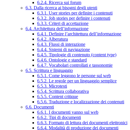
6.2.4. Ricerca sui forum
6.3. Dalla ricerca ai bisogni degli utenti
6.3.1. User stories per definire i contenuti
6.3.2. Job stories per definire i contenuti
6.3.3. Criteri di accettazione
6.4. Architettura dell’informazione
6.4.1. Definire l’architettura dell’informazione
6.4.2. Alberatura
6.4.3. Flussi di interazione
6.4.4. Sistemi di navigazione
6.4.5. Tipologie di contenuto (content type)
6.4.6. Ontologie e standard
6.4.7. Vocabolari controllati e tassonomie
6.5. Scrittura e linguaggio
6.5.1. Come leggono le persone sul web
6.5.2. Le regole per un linguaggio semplice
6.5.3. Microtesti
6.5.4. Scrittura collaborativa
6.5.5. Content critique
6.5.6. Traduzione e localizzazione dei contenuti
6.6. Documenti
6.6.1. I documenti vanno sul web
6.6.2. Tipi di documenti
6.6.3. Formato di lettura dei documenti elettronici
6.6.4. Modalità di produzione dei documenti