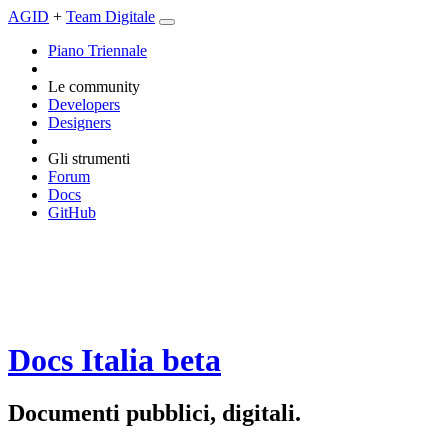
AGID
+
Team Digitale
Piano Triennale
Le community
Developers
Designers
Gli strumenti
Forum
Docs
GitHub
Docs Italia
beta
Documenti pubblici, digitali.