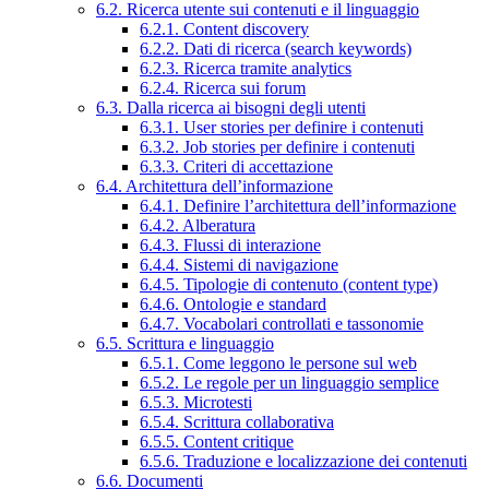
6.2. Ricerca utente sui contenuti e il linguaggio
6.2.1. Content discovery
6.2.2. Dati di ricerca (search keywords)
6.2.3. Ricerca tramite analytics
6.2.4. Ricerca sui forum
6.3. Dalla ricerca ai bisogni degli utenti
6.3.1. User stories per definire i contenuti
6.3.2. Job stories per definire i contenuti
6.3.3. Criteri di accettazione
6.4. Architettura dell’informazione
6.4.1. Definire l’architettura dell’informazione
6.4.2. Alberatura
6.4.3. Flussi di interazione
6.4.4. Sistemi di navigazione
6.4.5. Tipologie di contenuto (content type)
6.4.6. Ontologie e standard
6.4.7. Vocabolari controllati e tassonomie
6.5. Scrittura e linguaggio
6.5.1. Come leggono le persone sul web
6.5.2. Le regole per un linguaggio semplice
6.5.3. Microtesti
6.5.4. Scrittura collaborativa
6.5.5. Content critique
6.5.6. Traduzione e localizzazione dei contenuti
6.6. Documenti