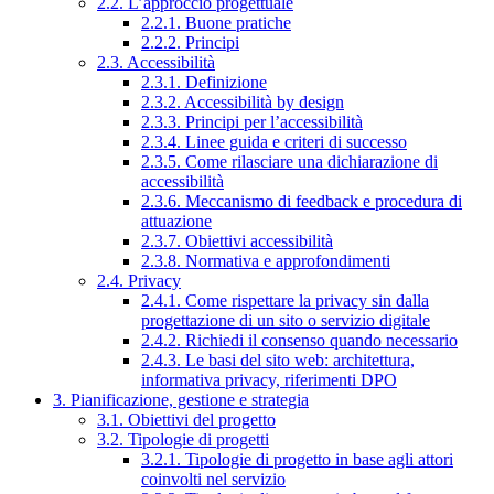
2.2. L’approccio progettuale
2.2.1. Buone pratiche
2.2.2. Principi
2.3. Accessibilità
2.3.1. Definizione
2.3.2. Accessibilità by design
2.3.3. Principi per l’accessibilità
2.3.4. Linee guida e criteri di successo
2.3.5. Come rilasciare una dichiarazione di
accessibilità
2.3.6. Meccanismo di feedback e procedura di
attuazione
2.3.7. Obiettivi accessibilità
2.3.8. Normativa e approfondimenti
2.4. Privacy
2.4.1. Come rispettare la privacy sin dalla
progettazione di un sito o servizio digitale
2.4.2. Richiedi il consenso quando necessario
2.4.3. Le basi del sito web: architettura,
informativa privacy, riferimenti DPO
3. Pianificazione, gestione e strategia
3.1. Obiettivi del progetto
3.2. Tipologie di progetti
3.2.1. Tipologie di progetto in base agli attori
coinvolti nel servizio