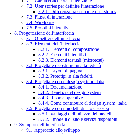
7.1. Caratteristiche dell’interazione
7.2. User stories per definire l’interazione
7.2.1. Differenza tra scenari e user stories
7.3. Flussi di interazione
7.4. Wireframe
7.5. Prototipi interattivi
8. Progettazione dell’interfaccia
8.1. Obiettivi dell’interfaccia
8.2. Elementi dell’interfaccia
8.2.1. Elementi di composizione
8.2.2. Elementi interattivi
8.2.3. Elementi testuali (microtesti)
8.3. Progettare e costruire in alta fedeltà
8.3.1. Layout di pagina
8.3.2. Prototipi in alta fedeltà
8.4. Progettare con il design system .italia
8.4.1. Documentazione
8.4.2. Benefici del design system
8.4.3. Risorse operative
8.4.4. Come contribuire al design system .italia
8.5. Progettare con i modelli di sito e servizi
8.5.1. Vantaggi dell’utilizzo dei modelli
8.5.2. I modelli di sito e servizi disponibili
9. Sviluppo dell’interfaccia
9.1. Approccio allo sviluppo