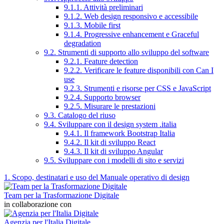
9.1.1. Attività preliminari
9.1.2. Web design responsivo e accessibile
9.1.3. Mobile first
9.1.4. Progressive enhancement e Graceful
degradation
9.2. Strumenti di supporto allo sviluppo del software
9.2.1. Feature detection
9.2.2. Verificare le feature disponibili con Can I
use
9.2.3. Strumenti e risorse per CSS e JavaScript
9.2.4. Supporto browser
9.2.5. Misurare le prestazioni
9.3. Catalogo del riuso
9.4. Sviluppare con il design system .italia
9.4.1. Il framework Bootstrap Italia
9.4.2. Il kit di sviluppo React
9.4.3. Il kit di sviluppo Angular
9.5. Sviluppare con i modelli di sito e servizi
1. Scopo, destinatari e uso del Manuale operativo di design
Team per la Trasformazione Digitale
in collaborazione con
Agenzia per l'Italia Digitale