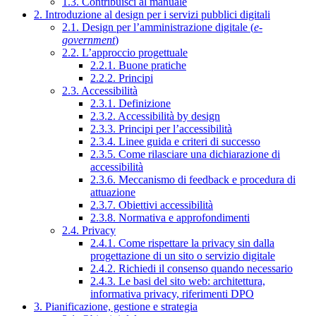
1.3. Contribuisci al manuale
2. Introduzione al design per i servizi pubblici digitali
2.1. Design per l’amministrazione digitale (
e-
government
)
2.2. L’approccio progettuale
2.2.1. Buone pratiche
2.2.2. Principi
2.3. Accessibilità
2.3.1. Definizione
2.3.2. Accessibilità by design
2.3.3. Principi per l’accessibilità
2.3.4. Linee guida e criteri di successo
2.3.5. Come rilasciare una dichiarazione di
accessibilità
2.3.6. Meccanismo di feedback e procedura di
attuazione
2.3.7. Obiettivi accessibilità
2.3.8. Normativa e approfondimenti
2.4. Privacy
2.4.1. Come rispettare la privacy sin dalla
progettazione di un sito o servizio digitale
2.4.2. Richiedi il consenso quando necessario
2.4.3. Le basi del sito web: architettura,
informativa privacy, riferimenti DPO
3. Pianificazione, gestione e strategia