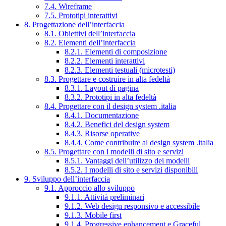
7.4. Wireframe
7.5. Prototipi interattivi
8. Progettazione dell’interfaccia
8.1. Obiettivi dell’interfaccia
8.2. Elementi dell’interfaccia
8.2.1. Elementi di composizione
8.2.2. Elementi interattivi
8.2.3. Elementi testuali (microtesti)
8.3. Progettare e costruire in alta fedeltà
8.3.1. Layout di pagina
8.3.2. Prototipi in alta fedeltà
8.4. Progettare con il design system .italia
8.4.1. Documentazione
8.4.2. Benefici del design system
8.4.3. Risorse operative
8.4.4. Come contribuire al design system .italia
8.5. Progettare con i modelli di sito e servizi
8.5.1. Vantaggi dell’utilizzo dei modelli
8.5.2. I modelli di sito e servizi disponibili
9. Sviluppo dell’interfaccia
9.1. Approccio allo sviluppo
9.1.1. Attività preliminari
9.1.2. Web design responsivo e accessibile
9.1.3. Mobile first
9.1.4. Progressive enhancement e Graceful