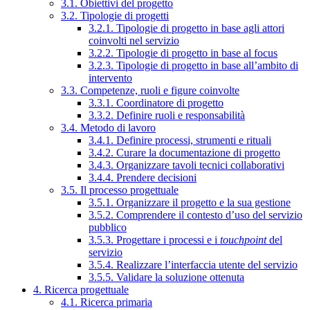
3.1. Obiettivi del progetto
3.2. Tipologie di progetti
3.2.1. Tipologie di progetto in base agli attori
coinvolti nel servizio
3.2.2. Tipologie di progetto in base al focus
3.2.3. Tipologie di progetto in base all’ambito di
intervento
3.3. Competenze, ruoli e figure coinvolte
3.3.1. Coordinatore di progetto
3.3.2. Definire ruoli e responsabilità
3.4. Metodo di lavoro
3.4.1. Definire processi, strumenti e rituali
3.4.2. Curare la documentazione di progetto
3.4.3. Organizzare tavoli tecnici collaborativi
3.4.4. Prendere decisioni
3.5. Il processo progettuale
3.5.1. Organizzare il progetto e la sua gestione
3.5.2. Comprendere il contesto d’uso del servizio
pubblico
3.5.3. Progettare i processi e i
touchpoint
del
servizio
3.5.4. Realizzare l’interfaccia utente del servizio
3.5.5. Validare la soluzione ottenuta
4. Ricerca progettuale
4.1. Ricerca primaria