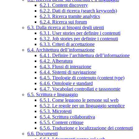
6.2.1. Content discovery
6.2.2. Dati di ricerca (search keywords)
6.2.3. Ricerca tramite analytics
6.2.4. Ricerca sui forum
6.3. Dalla ricerca ai bisogni degli utenti
6.3.1. User stories per definire i contenuti
6.3.2. Job stories per definire i contenuti
6.3.3. Criteri di accettazione
6.4. Architettura dell’informazione
6.4.1. Definire l’architettura dell’informazione
6.4.2. Alberatura
6.4.3. Flussi di interazione
6.4.4. Sistemi di navigazione
6.4.5. Tipologie di contenuto (content type)
6.4.6. Ontologie e standard
6.4.7. Vocabolari controllati e tassonomie
6.5. Scrittura e linguaggio
6.5.1. Come leggono le persone sul web
6.5.2. Le regole per un linguaggio semplice
6.5.3. Microtesti
6.5.4. Scrittura collaborativa
6.5.5. Content critique
6.5.6. Traduzione e localizzazione dei contenuti
6.6. Documenti