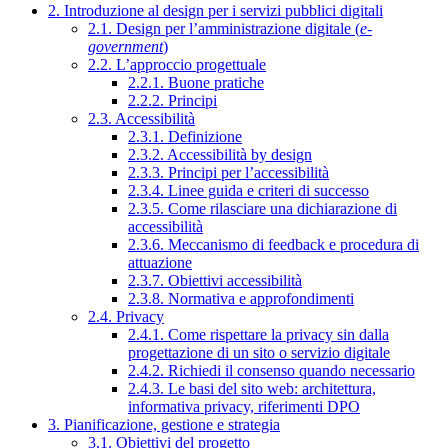
2. Introduzione al design per i servizi pubblici digitali
2.1. Design per l’amministrazione digitale (
e-
government
)
2.2. L’approccio progettuale
2.2.1. Buone pratiche
2.2.2. Principi
2.3. Accessibilità
2.3.1. Definizione
2.3.2. Accessibilità by design
2.3.3. Principi per l’accessibilità
2.3.4. Linee guida e criteri di successo
2.3.5. Come rilasciare una dichiarazione di
accessibilità
2.3.6. Meccanismo di feedback e procedura di
attuazione
2.3.7. Obiettivi accessibilità
2.3.8. Normativa e approfondimenti
2.4. Privacy
2.4.1. Come rispettare la privacy sin dalla
progettazione di un sito o servizio digitale
2.4.2. Richiedi il consenso quando necessario
2.4.3. Le basi del sito web: architettura,
informativa privacy, riferimenti DPO
3. Pianificazione, gestione e strategia
3.1. Obiettivi del progetto