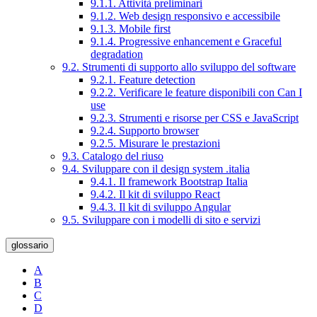
9.1.1. Attività preliminari
9.1.2. Web design responsivo e accessibile
9.1.3. Mobile first
9.1.4. Progressive enhancement e Graceful
degradation
9.2. Strumenti di supporto allo sviluppo del software
9.2.1. Feature detection
9.2.2. Verificare le feature disponibili con Can I
use
9.2.3. Strumenti e risorse per CSS e JavaScript
9.2.4. Supporto browser
9.2.5. Misurare le prestazioni
9.3. Catalogo del riuso
9.4. Sviluppare con il design system .italia
9.4.1. Il framework Bootstrap Italia
9.4.2. Il kit di sviluppo React
9.4.3. Il kit di sviluppo Angular
9.5. Sviluppare con i modelli di sito e servizi
glossario
A
B
C
D