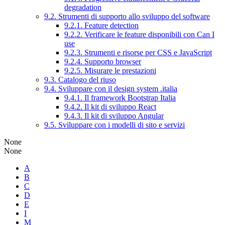
degradation
9.2. Strumenti di supporto allo sviluppo del software
9.2.1. Feature detection
9.2.2. Verificare le feature disponibili con Can I
use
9.2.3. Strumenti e risorse per CSS e JavaScript
9.2.4. Supporto browser
9.2.5. Misurare le prestazioni
9.3. Catalogo del riuso
9.4. Sviluppare con il design system .italia
9.4.1. Il framework Bootstrap Italia
9.4.2. Il kit di sviluppo React
9.4.3. Il kit di sviluppo Angular
9.5. Sviluppare con i modelli di sito e servizi
None
None
A
B
C
D
E
I
M