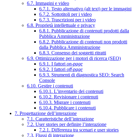
6.7. Immagini e video
6.7.1. Testo alternativo (alt text) per le immagini
6.7.2. Sottotitoli per i video
6.7.3. Trascrizioni per i video
6.8. Proprietà intellettuale e privacy
6.8.1. Pubblicazione di contenuti prodotti dalla
Pubblica Amministrazione
6.8.2. Pubblicazione di contenuti non prodotti
dalla Pubblica Amministrazione
6.8.3. Consenso dei soggetti ritratti
6.9. Ottimizzazione per i motori di ricerca (SEO)
6.9.1. I fattori
on-page
6.9.2. I fattori
off-page
6.9.3. Strumenti di diagnostica SEO: Search
Console
6.10. Gestire i contenuti
6.10.1. L’inventario dei contenuti
6.10.2. Revisionare i contenuti
6.10.3. Migrare i contenuti
6.10.4. Pubblicare i contenuti
7. Progettazione dell’interazione
7.1. Caratteristiche dell’interazione
7.2. User stories per definire l’interazione
7.2.1. Differenza tra scenari e user stories
7.3. Flussi di interazione