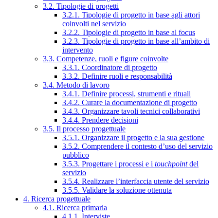
3.2. Tipologie di progetti
3.2.1. Tipologie di progetto in base agli attori
coinvolti nel servizio
3.2.2. Tipologie di progetto in base al focus
3.2.3. Tipologie di progetto in base all’ambito di
intervento
3.3. Competenze, ruoli e figure coinvolte
3.3.1. Coordinatore di progetto
3.3.2. Definire ruoli e responsabilità
3.4. Metodo di lavoro
3.4.1. Definire processi, strumenti e rituali
3.4.2. Curare la documentazione di progetto
3.4.3. Organizzare tavoli tecnici collaborativi
3.4.4. Prendere decisioni
3.5. Il processo progettuale
3.5.1. Organizzare il progetto e la sua gestione
3.5.2. Comprendere il contesto d’uso del servizio
pubblico
3.5.3. Progettare i processi e i
touchpoint
del
servizio
3.5.4. Realizzare l’interfaccia utente del servizio
3.5.5. Validare la soluzione ottenuta
4. Ricerca progettuale
4.1. Ricerca primaria
4.1.1. Interviste