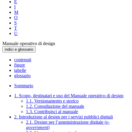
E
I
M
O
S
T
U
Manuale operativo di design
indici e glossario
contenuti
figure
tabelle
glossario
Sommario
1. Scopo, destinatari e uso del Manuale operativo di design
1.1. Versionamento e storico
1.2. Consultazione del manuale
1.3. Contribuisci al manuale
2. Introduzione al design per i servizi pubblici digitali
2.1. Design per l’amministrazione digitale (
e-
government
)