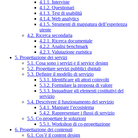
4.1.1. Interviste
4.1.2. Questionari
4.1.3. Test di usabilità
4.1.4. Web analytics
4.1.5. Strumenti di mappatura dell’esperienza
utente
4.2. Ricerca secondaria
4.2.1. Ricerca documentale
4.2.2. Analisi benchmark
4.2.3. Valutazione euristica
5. Progettazione dei servizi
5.1. Cosa sono i servizi e il service design
5.2. Progettare servizi pubblici digitali
5.3. Definire il modello di servizio
5.3.1. Identificare gli attori coinvolti
5.3.2. Formulare la proposta di valore
5.3.3. Inquadrare gli elementi costitutivi del
servizio
5.4. Descrivere il funzionamento del servizio
5.4.1. Mappare l’ecosistema
5.4.2. Rappresentare i flussi di servizio
5.5. Co-progettare le soluzioni
5.5.1. Workshop di co-progettazione
6. Progettazione dei contenuti
6.1. Cos’è il content design