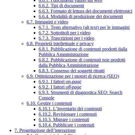
6.6.1. I documenti vanno sul web
6.6.2. Tipi di documenti
6.6.3. Formato di lettura dei documenti elettronici
6.6.4. Modalità di produzione dei documenti
6.7. Immagini e video
6.7.1. Testo alternativo (alt text) per le immagini
6.7.2. Sottotitoli per i video
6.7.3. Trascrizioni per i video
6.8. Proprietà intellettuale e privacy
6.8.1. Pubblicazione di contenuti prodotti dalla
Pubblica Amministrazione
6.8.2. Pubblicazione di contenuti non prodotti
dalla Pubblica Amministrazione
6.8.3. Consenso dei soggetti ritratti
6.9. Ottimizzazione per i motori di ricerca (SEO)
6.9.1. I fattori
on-page
6.9.2. I fattori
off-page
6.9.3. Strumenti di diagnostica SEO: Search
Console
6.10. Gestire i contenuti
6.10.1. L’inventario dei contenuti
6.10.2. Revisionare i contenuti
6.10.3. Migrare i contenuti
6.10.4. Pubblicare i contenuti
7. Progettazione dell’interazione