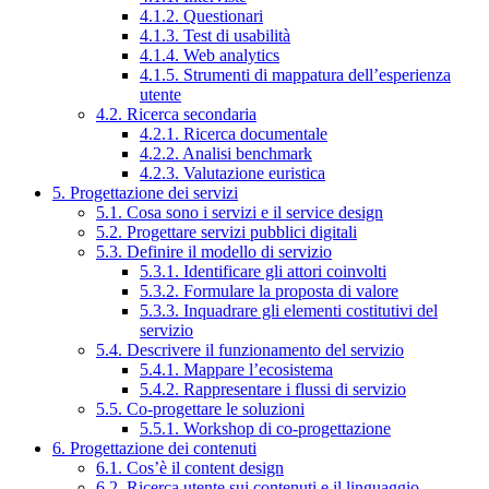
4.1.2. Questionari
4.1.3. Test di usabilità
4.1.4. Web analytics
4.1.5. Strumenti di mappatura dell’esperienza
utente
4.2. Ricerca secondaria
4.2.1. Ricerca documentale
4.2.2. Analisi benchmark
4.2.3. Valutazione euristica
5. Progettazione dei servizi
5.1. Cosa sono i servizi e il service design
5.2. Progettare servizi pubblici digitali
5.3. Definire il modello di servizio
5.3.1. Identificare gli attori coinvolti
5.3.2. Formulare la proposta di valore
5.3.3. Inquadrare gli elementi costitutivi del
servizio
5.4. Descrivere il funzionamento del servizio
5.4.1. Mappare l’ecosistema
5.4.2. Rappresentare i flussi di servizio
5.5. Co-progettare le soluzioni
5.5.1. Workshop di co-progettazione
6. Progettazione dei contenuti
6.1. Cos’è il content design
6.2. Ricerca utente sui contenuti e il linguaggio