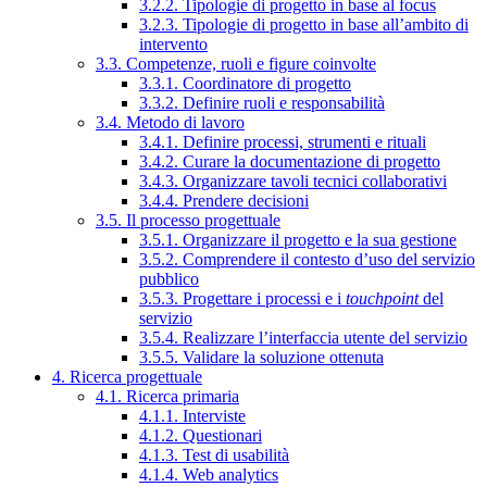
3.2.2. Tipologie di progetto in base al focus
3.2.3. Tipologie di progetto in base all’ambito di
intervento
3.3. Competenze, ruoli e figure coinvolte
3.3.1. Coordinatore di progetto
3.3.2. Definire ruoli e responsabilità
3.4. Metodo di lavoro
3.4.1. Definire processi, strumenti e rituali
3.4.2. Curare la documentazione di progetto
3.4.3. Organizzare tavoli tecnici collaborativi
3.4.4. Prendere decisioni
3.5. Il processo progettuale
3.5.1. Organizzare il progetto e la sua gestione
3.5.2. Comprendere il contesto d’uso del servizio
pubblico
3.5.3. Progettare i processi e i
touchpoint
del
servizio
3.5.4. Realizzare l’interfaccia utente del servizio
3.5.5. Validare la soluzione ottenuta
4. Ricerca progettuale
4.1. Ricerca primaria
4.1.1. Interviste
4.1.2. Questionari
4.1.3. Test di usabilità
4.1.4. Web analytics