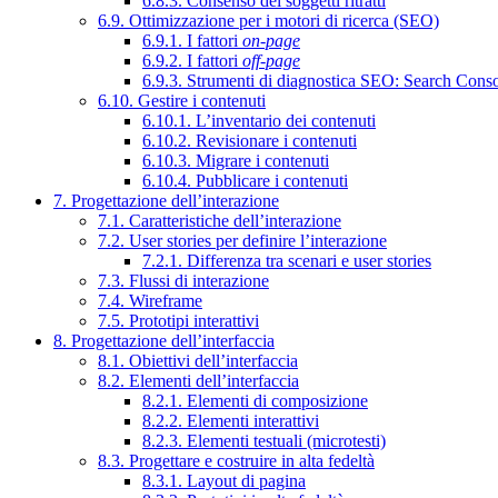
6.8.3. Consenso dei soggetti ritratti
6.9. Ottimizzazione per i motori di ricerca (SEO)
6.9.1. I fattori
on-page
6.9.2. I fattori
off-page
6.9.3. Strumenti di diagnostica SEO: Search Cons
6.10. Gestire i contenuti
6.10.1. L’inventario dei contenuti
6.10.2. Revisionare i contenuti
6.10.3. Migrare i contenuti
6.10.4. Pubblicare i contenuti
7. Progettazione dell’interazione
7.1. Caratteristiche dell’interazione
7.2. User stories per definire l’interazione
7.2.1. Differenza tra scenari e user stories
7.3. Flussi di interazione
7.4. Wireframe
7.5. Prototipi interattivi
8. Progettazione dell’interfaccia
8.1. Obiettivi dell’interfaccia
8.2. Elementi dell’interfaccia
8.2.1. Elementi di composizione
8.2.2. Elementi interattivi
8.2.3. Elementi testuali (microtesti)
8.3. Progettare e costruire in alta fedeltà
8.3.1. Layout di pagina