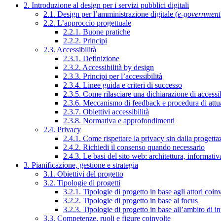
2. Introduzione al design per i servizi pubblici digitali
2.1. Design per l’amministrazione digitale (
e-government
2.2. L’approccio progettuale
2.2.1. Buone pratiche
2.2.2. Principi
2.3. Accessibilità
2.3.1. Definizione
2.3.2. Accessibilità by design
2.3.3. Principi per l’accessibilità
2.3.4. Linee guida e criteri di successo
2.3.5. Come rilasciare una dichiarazione di accessib
2.3.6. Meccanismo di feedback e procedura di attu
2.3.7. Obiettivi accessibilità
2.3.8. Normativa e approfondimenti
2.4. Privacy
2.4.1. Come rispettare la privacy sin dalla progettaz
2.4.2. Richiedi il consenso quando necessario
2.4.3. Le basi del sito web: architettura, informati
3. Pianificazione, gestione e strategia
3.1. Obiettivi del progetto
3.2. Tipologie di progetti
3.2.1. Tipologie di progetto in base agli attori coinv
3.2.2. Tipologie di progetto in base al focus
3.2.3. Tipologie di progetto in base all’ambito di i
3.3. Competenze, ruoli e figure coinvolte