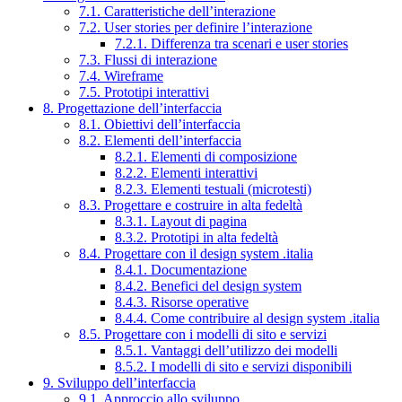
7.1. Caratteristiche dell’interazione
7.2. User stories per definire l’interazione
7.2.1. Differenza tra scenari e user stories
7.3. Flussi di interazione
7.4. Wireframe
7.5. Prototipi interattivi
8. Progettazione dell’interfaccia
8.1. Obiettivi dell’interfaccia
8.2. Elementi dell’interfaccia
8.2.1. Elementi di composizione
8.2.2. Elementi interattivi
8.2.3. Elementi testuali (microtesti)
8.3. Progettare e costruire in alta fedeltà
8.3.1. Layout di pagina
8.3.2. Prototipi in alta fedeltà
8.4. Progettare con il design system .italia
8.4.1. Documentazione
8.4.2. Benefici del design system
8.4.3. Risorse operative
8.4.4. Come contribuire al design system .italia
8.5. Progettare con i modelli di sito e servizi
8.5.1. Vantaggi dell’utilizzo dei modelli
8.5.2. I modelli di sito e servizi disponibili
9. Sviluppo dell’interfaccia
9.1. Approccio allo sviluppo