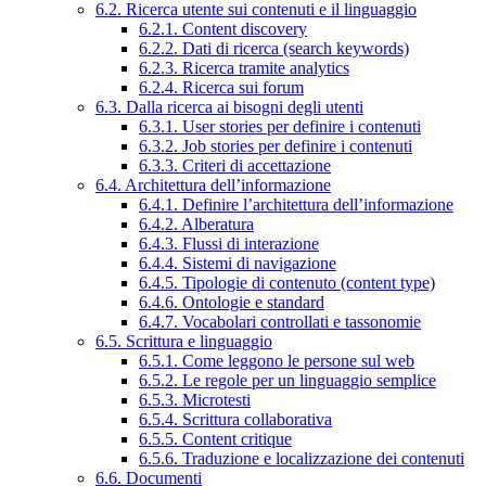
6.2. Ricerca utente sui contenuti e il linguaggio
6.2.1. Content discovery
6.2.2. Dati di ricerca (search keywords)
6.2.3. Ricerca tramite analytics
6.2.4. Ricerca sui forum
6.3. Dalla ricerca ai bisogni degli utenti
6.3.1. User stories per definire i contenuti
6.3.2. Job stories per definire i contenuti
6.3.3. Criteri di accettazione
6.4. Architettura dell’informazione
6.4.1. Definire l’architettura dell’informazione
6.4.2. Alberatura
6.4.3. Flussi di interazione
6.4.4. Sistemi di navigazione
6.4.5. Tipologie di contenuto (content type)
6.4.6. Ontologie e standard
6.4.7. Vocabolari controllati e tassonomie
6.5. Scrittura e linguaggio
6.5.1. Come leggono le persone sul web
6.5.2. Le regole per un linguaggio semplice
6.5.3. Microtesti
6.5.4. Scrittura collaborativa
6.5.5. Content critique
6.5.6. Traduzione e localizzazione dei contenuti
6.6. Documenti