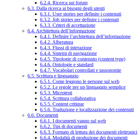
6.2.4. Ricerca sui forum
6.3. Dalla ricerca ai bisogni degli utenti
6.3.1. User stories per definire i contenuti
6.3.2. Job stories per definire i contenuti
6.3.3. Criteri di accettazione
6.4. Architettura dell’informazione
6.4.1. Definire l’architettura dell’informazione
6.4.2. Alberatura
6.4.3. Flussi di interazione
6.4.4. Sistemi di navigazione
6.4.5. Tipologie di contenuto (content type)
6.4.6. Ontologie e standard
6.4.7. Vocabolari controllati e tassonomie
6.5. Scrittura e linguaggio
6.5.1. Come leggono le persone sul web
6.5.2. Le regole per un linguaggio semplice
6.5.3. Microtesti
6.5.4. Scrittura collaborativa
6.5.5. Content critique
6.5.6. Traduzione e localizzazione dei contenuti
6.6. Documenti
6.6.1. I documenti vanno sul web
6.6.2. Tipi di documenti
6.6.3. Formato di lettura dei documenti elettronici
6.6.4. Modalità di produzione dei documenti