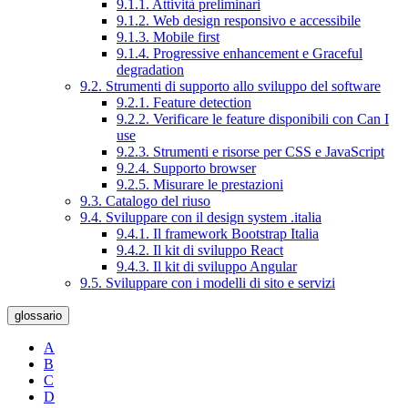
9.1.1. Attività preliminari
9.1.2. Web design responsivo e accessibile
9.1.3. Mobile first
9.1.4. Progressive enhancement e Graceful
degradation
9.2. Strumenti di supporto allo sviluppo del software
9.2.1. Feature detection
9.2.2. Verificare le feature disponibili con Can I
use
9.2.3. Strumenti e risorse per CSS e JavaScript
9.2.4. Supporto browser
9.2.5. Misurare le prestazioni
9.3. Catalogo del riuso
9.4. Sviluppare con il design system .italia
9.4.1. Il framework Bootstrap Italia
9.4.2. Il kit di sviluppo React
9.4.3. Il kit di sviluppo Angular
9.5. Sviluppare con i modelli di sito e servizi
glossario
A
B
C
D