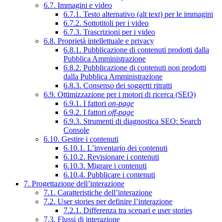
6.7. Immagini e video
6.7.1. Testo alternativo (alt text) per le immagini
6.7.2. Sottotitoli per i video
6.7.3. Trascrizioni per i video
6.8. Proprietà intellettuale e privacy
6.8.1. Pubblicazione di contenuti prodotti dalla
Pubblica Amministrazione
6.8.2. Pubblicazione di contenuti non prodotti
dalla Pubblica Amministrazione
6.8.3. Consenso dei soggetti ritratti
6.9. Ottimizzazione per i motori di ricerca (SEO)
6.9.1. I fattori
on-page
6.9.2. I fattori
off-page
6.9.3. Strumenti di diagnostica SEO: Search
Console
6.10. Gestire i contenuti
6.10.1. L’inventario dei contenuti
6.10.2. Revisionare i contenuti
6.10.3. Migrare i contenuti
6.10.4. Pubblicare i contenuti
7. Progettazione dell’interazione
7.1. Caratteristiche dell’interazione
7.2. User stories per definire l’interazione
7.2.1. Differenza tra scenari e user stories
7.3. Flussi di interazione