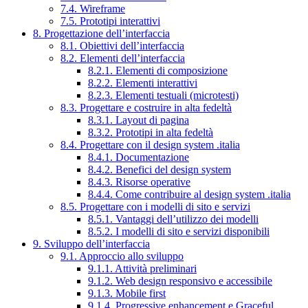
7.4. Wireframe
7.5. Prototipi interattivi
8. Progettazione dell’interfaccia
8.1. Obiettivi dell’interfaccia
8.2. Elementi dell’interfaccia
8.2.1. Elementi di composizione
8.2.2. Elementi interattivi
8.2.3. Elementi testuali (microtesti)
8.3. Progettare e costruire in alta fedeltà
8.3.1. Layout di pagina
8.3.2. Prototipi in alta fedeltà
8.4. Progettare con il design system .italia
8.4.1. Documentazione
8.4.2. Benefici del design system
8.4.3. Risorse operative
8.4.4. Come contribuire al design system .italia
8.5. Progettare con i modelli di sito e servizi
8.5.1. Vantaggi dell’utilizzo dei modelli
8.5.2. I modelli di sito e servizi disponibili
9. Sviluppo dell’interfaccia
9.1. Approccio allo sviluppo
9.1.1. Attività preliminari
9.1.2. Web design responsivo e accessibile
9.1.3. Mobile first
9.1.4. Progressive enhancement e Graceful