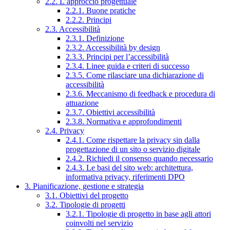
2.2. L’approccio progettuale
2.2.1. Buone pratiche
2.2.2. Principi
2.3. Accessibilità
2.3.1. Definizione
2.3.2. Accessibilità by design
2.3.3. Principi per l’accessibilità
2.3.4. Linee guida e criteri di successo
2.3.5. Come rilasciare una dichiarazione di
accessibilità
2.3.6. Meccanismo di feedback e procedura di
attuazione
2.3.7. Obiettivi accessibilità
2.3.8. Normativa e approfondimenti
2.4. Privacy
2.4.1. Come rispettare la privacy sin dalla
progettazione di un sito o servizio digitale
2.4.2. Richiedi il consenso quando necessario
2.4.3. Le basi del sito web: architettura,
informativa privacy, riferimenti DPO
3. Pianificazione, gestione e strategia
3.1. Obiettivi del progetto
3.2. Tipologie di progetti
3.2.1. Tipologie di progetto in base agli attori
coinvolti nel servizio