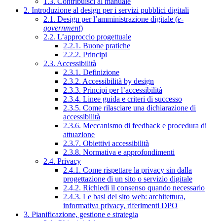
1.3. Contribuisci al manuale
2. Introduzione al design per i servizi pubblici digitali
2.1. Design per l’amministrazione digitale (
e-
government
)
2.2. L’approccio progettuale
2.2.1. Buone pratiche
2.2.2. Principi
2.3. Accessibilità
2.3.1. Definizione
2.3.2. Accessibilità by design
2.3.3. Principi per l’accessibilità
2.3.4. Linee guida e criteri di successo
2.3.5. Come rilasciare una dichiarazione di
accessibilità
2.3.6. Meccanismo di feedback e procedura di
attuazione
2.3.7. Obiettivi accessibilità
2.3.8. Normativa e approfondimenti
2.4. Privacy
2.4.1. Come rispettare la privacy sin dalla
progettazione di un sito o servizio digitale
2.4.2. Richiedi il consenso quando necessario
2.4.3. Le basi del sito web: architettura,
informativa privacy, riferimenti DPO
3. Pianificazione, gestione e strategia