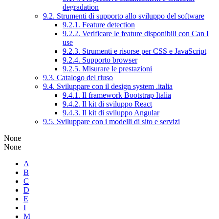
degradation
9.2. Strumenti di supporto allo sviluppo del software
9.2.1. Feature detection
9.2.2. Verificare le feature disponibili con Can I
use
9.2.3. Strumenti e risorse per CSS e JavaScript
9.2.4. Supporto browser
9.2.5. Misurare le prestazioni
9.3. Catalogo del riuso
9.4. Sviluppare con il design system .italia
9.4.1. Il framework Bootstrap Italia
9.4.2. Il kit di sviluppo React
9.4.3. Il kit di sviluppo Angular
9.5. Sviluppare con i modelli di sito e servizi
None
None
A
B
C
D
E
I
M