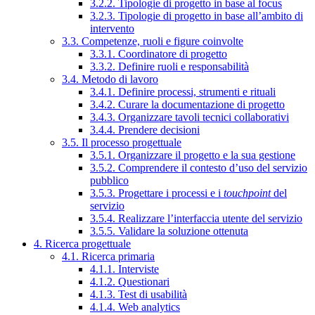
3.2.2. Tipologie di progetto in base al focus
3.2.3. Tipologie di progetto in base all’ambito di
intervento
3.3. Competenze, ruoli e figure coinvolte
3.3.1. Coordinatore di progetto
3.3.2. Definire ruoli e responsabilità
3.4. Metodo di lavoro
3.4.1. Definire processi, strumenti e rituali
3.4.2. Curare la documentazione di progetto
3.4.3. Organizzare tavoli tecnici collaborativi
3.4.4. Prendere decisioni
3.5. Il processo progettuale
3.5.1. Organizzare il progetto e la sua gestione
3.5.2. Comprendere il contesto d’uso del servizio
pubblico
3.5.3. Progettare i processi e i
touchpoint
del
servizio
3.5.4. Realizzare l’interfaccia utente del servizio
3.5.5. Validare la soluzione ottenuta
4. Ricerca progettuale
4.1. Ricerca primaria
4.1.1. Interviste
4.1.2. Questionari
4.1.3. Test di usabilità
4.1.4. Web analytics