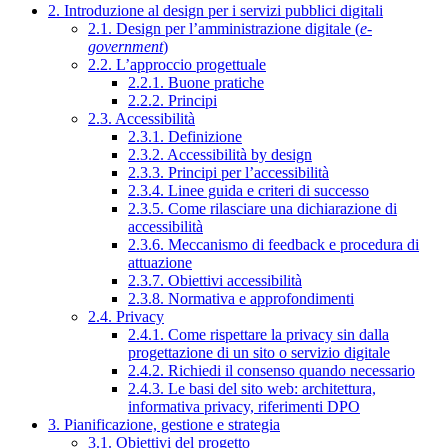
2. Introduzione al design per i servizi pubblici digitali
2.1. Design per l’amministrazione digitale (
e-
government
)
2.2. L’approccio progettuale
2.2.1. Buone pratiche
2.2.2. Principi
2.3. Accessibilità
2.3.1. Definizione
2.3.2. Accessibilità by design
2.3.3. Principi per l’accessibilità
2.3.4. Linee guida e criteri di successo
2.3.5. Come rilasciare una dichiarazione di
accessibilità
2.3.6. Meccanismo di feedback e procedura di
attuazione
2.3.7. Obiettivi accessibilità
2.3.8. Normativa e approfondimenti
2.4. Privacy
2.4.1. Come rispettare la privacy sin dalla
progettazione di un sito o servizio digitale
2.4.2. Richiedi il consenso quando necessario
2.4.3. Le basi del sito web: architettura,
informativa privacy, riferimenti DPO
3. Pianificazione, gestione e strategia
3.1. Obiettivi del progetto