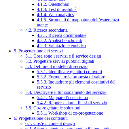
4.1.2. Questionari
4.1.3. Test di usabilità
4.1.4. Web analytics
4.1.5. Strumenti di mappatura dell’esperienza
utente
4.2. Ricerca secondaria
4.2.1. Ricerca documentale
4.2.2. Analisi benchmark
4.2.3. Valutazione euristica
5. Progettazione dei servizi
5.1. Cosa sono i servizi e il service design
5.2. Progettare servizi pubblici digitali
5.3. Definire il modello di servizio
5.3.1. Identificare gli attori coinvolti
5.3.2. Formulare la proposta di valore
5.3.3. Inquadrare gli elementi costitutivi del
servizio
5.4. Descrivere il funzionamento del servizio
5.4.1. Mappare l’ecosistema
5.4.2. Rappresentare i flussi di servizio
5.5. Co-progettare le soluzioni
5.5.1. Workshop di co-progettazione
6. Progettazione dei contenuti
6.1. Cos’è il content design
6.2. Ricerca utente sui contenuti e il linguaggio