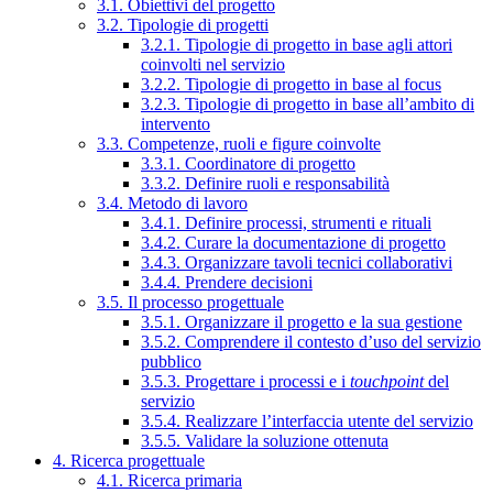
3.1. Obiettivi del progetto
3.2. Tipologie di progetti
3.2.1. Tipologie di progetto in base agli attori
coinvolti nel servizio
3.2.2. Tipologie di progetto in base al focus
3.2.3. Tipologie di progetto in base all’ambito di
intervento
3.3. Competenze, ruoli e figure coinvolte
3.3.1. Coordinatore di progetto
3.3.2. Definire ruoli e responsabilità
3.4. Metodo di lavoro
3.4.1. Definire processi, strumenti e rituali
3.4.2. Curare la documentazione di progetto
3.4.3. Organizzare tavoli tecnici collaborativi
3.4.4. Prendere decisioni
3.5. Il processo progettuale
3.5.1. Organizzare il progetto e la sua gestione
3.5.2. Comprendere il contesto d’uso del servizio
pubblico
3.5.3. Progettare i processi e i
touchpoint
del
servizio
3.5.4. Realizzare l’interfaccia utente del servizio
3.5.5. Validare la soluzione ottenuta
4. Ricerca progettuale
4.1. Ricerca primaria