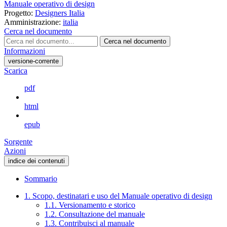
Manuale operativo di design
Progetto:
Designers Italia
Amministrazione:
italia
Cerca nel documento
Cerca nel documento
Informazioni
versione-corrente
Scarica
pdf
html
epub
Sorgente
Azioni
indice dei contenuti
Sommario
1. Scopo, destinatari e uso del Manuale operativo di design
1.1. Versionamento e storico
1.2. Consultazione del manuale
1.3. Contribuisci al manuale