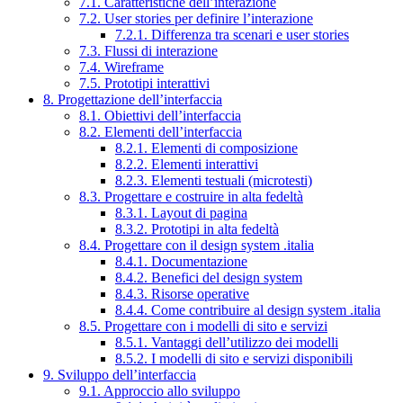
7.1. Caratteristiche dell’interazione
7.2. User stories per definire l’interazione
7.2.1. Differenza tra scenari e user stories
7.3. Flussi di interazione
7.4. Wireframe
7.5. Prototipi interattivi
8. Progettazione dell’interfaccia
8.1. Obiettivi dell’interfaccia
8.2. Elementi dell’interfaccia
8.2.1. Elementi di composizione
8.2.2. Elementi interattivi
8.2.3. Elementi testuali (microtesti)
8.3. Progettare e costruire in alta fedeltà
8.3.1. Layout di pagina
8.3.2. Prototipi in alta fedeltà
8.4. Progettare con il design system .italia
8.4.1. Documentazione
8.4.2. Benefici del design system
8.4.3. Risorse operative
8.4.4. Come contribuire al design system .italia
8.5. Progettare con i modelli di sito e servizi
8.5.1. Vantaggi dell’utilizzo dei modelli
8.5.2. I modelli di sito e servizi disponibili
9. Sviluppo dell’interfaccia
9.1. Approccio allo sviluppo