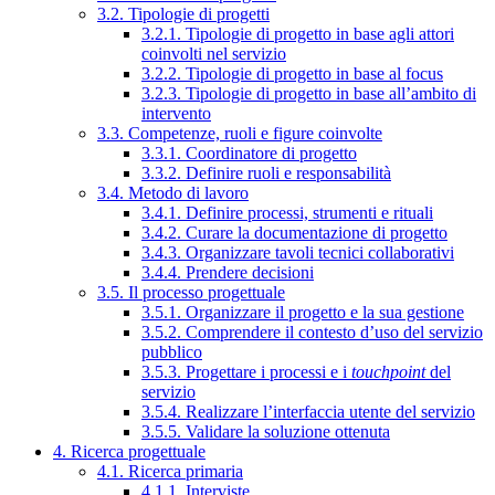
3.2. Tipologie di progetti
3.2.1. Tipologie di progetto in base agli attori
coinvolti nel servizio
3.2.2. Tipologie di progetto in base al focus
3.2.3. Tipologie di progetto in base all’ambito di
intervento
3.3. Competenze, ruoli e figure coinvolte
3.3.1. Coordinatore di progetto
3.3.2. Definire ruoli e responsabilità
3.4. Metodo di lavoro
3.4.1. Definire processi, strumenti e rituali
3.4.2. Curare la documentazione di progetto
3.4.3. Organizzare tavoli tecnici collaborativi
3.4.4. Prendere decisioni
3.5. Il processo progettuale
3.5.1. Organizzare il progetto e la sua gestione
3.5.2. Comprendere il contesto d’uso del servizio
pubblico
3.5.3. Progettare i processi e i
touchpoint
del
servizio
3.5.4. Realizzare l’interfaccia utente del servizio
3.5.5. Validare la soluzione ottenuta
4. Ricerca progettuale
4.1. Ricerca primaria
4.1.1. Interviste