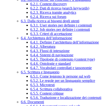
6.2.1. Content discovery
6.2.2. Dati di ricerca (search keywords)
6.2.3. Ricerca tramite analytics
6.2.4. Ricerca sui forum
6.3. Dalla ricerca ai bisogni degli utenti
6.3.1. User stories per definire i contenuti
6.3.2. Job stories per definire i contenuti
6.3.3. Criteri di accettazione
6.4. Architettura dell’informazione
6.4.1. Definire l’architettura dell’informazione
6.4.2. Alberatura
6.4.3. Flussi di interazione
6.4.4. Sistemi di navigazione
6.4.5. Tipologie di contenuto (content type)
6.4.6. Ontologie e standard
6.4.7. Vocabolari controllati e tassonomie
6.5. Scrittura e linguaggio
6.5.1. Come leggono le persone sul web
6.5.2. Le regole per un linguaggio semplice
6.5.3. Microtesti
6.5.4. Scrittura collaborativa
6.5.5. Content critique
6.5.6. Traduzione e localizzazione dei contenuti
6.6. Documenti