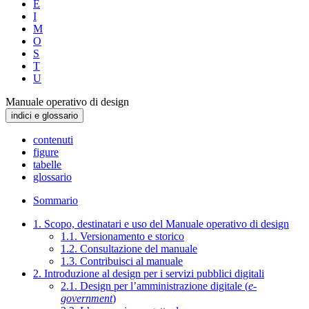
E
I
M
O
S
T
U
Manuale operativo di design
indici e glossario
contenuti
figure
tabelle
glossario
Sommario
1. Scopo, destinatari e uso del Manuale operativo di design
1.1. Versionamento e storico
1.2. Consultazione del manuale
1.3. Contribuisci al manuale
2. Introduzione al design per i servizi pubblici digitali
2.1. Design per l’amministrazione digitale (
e-
government
)