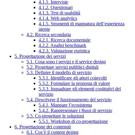
4.1.1. Interviste
4.1.2. Questionari
4.1.3. Test di usabilità
4.1.4. Web analytics
4.1.5. Strumenti di mappatura dell’esperienza
utente
4.2. Ricerca secondaria
4.2.1. Ricerca documentale
4.2.2. Analisi benchmark
4.2.3. Valutazione euristica
5. Progettazione dei servizi
5.1. Cosa sono i servizi e il service design
5.2. Progettare servizi pubblici digitali
5.3. Definire il modello di servizio
5.3.1. Identificare gli attori coinvolti
5.3.2. Formulare la proposta di valore
5.3.3. Inquadrare gli elementi costitutivi del
servizio
5.4. Descrivere il funzionamento del servizio
5.4.1. Mappare l’ecosistema
5.4.2. Rappresentare i flussi di servizio
5.5. Co-progettare le soluzioni
5.5.1. Workshop di co-progettazione
6. Progettazione dei contenuti
6.1. Cos’è il content design