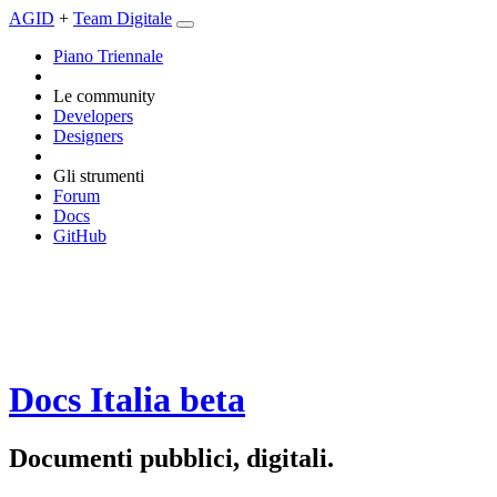
AGID
+
Team Digitale
Piano Triennale
Le community
Developers
Designers
Gli strumenti
Forum
Docs
GitHub
Docs Italia
beta
Documenti pubblici, digitali.