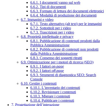
6.6.1. I documenti vanno sul web
6.6.2. Tipi di documenti
6.6.3. Formato di lettura dei documenti elettronici
6.6.4. Modalità di produzione dei documenti
6.7. Immagini e video
6.7.1. Testo alternativo (alt text) per le immagini
6.7.2. Sottotitoli per i video
6.7.3. Trascrizioni per i video
6.8. Proprietà intellettuale e privacy
6.8.1. Pubblicazione di contenuti prodotti dalla
Pubblica Amministrazione
6.8.2. Pubblicazione di contenuti non prodotti
dalla Pubblica Amministrazione
6.8.3. Consenso dei soggetti ritratti
6.9. Ottimizzazione per i motori di ricerca (SEO)
6.9.1. I fattori
on-page
6.9.2. I fattori
off-page
6.9.3. Strumenti di diagnostica SEO: Search
Console
6.10. Gestire i contenuti
6.10.1. L’inventario dei contenuti
6.10.2. Revisionare i contenuti
6.10.3. Migrare i contenuti
6.10.4. Pubblicare i contenuti
7. Progettazione dell’interazione