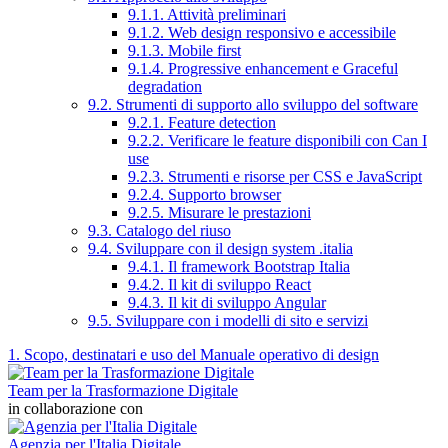
9.1.1. Attività preliminari
9.1.2. Web design responsivo e accessibile
9.1.3. Mobile first
9.1.4. Progressive enhancement e Graceful
degradation
9.2. Strumenti di supporto allo sviluppo del software
9.2.1. Feature detection
9.2.2. Verificare le feature disponibili con Can I
use
9.2.3. Strumenti e risorse per CSS e JavaScript
9.2.4. Supporto browser
9.2.5. Misurare le prestazioni
9.3. Catalogo del riuso
9.4. Sviluppare con il design system .italia
9.4.1. Il framework Bootstrap Italia
9.4.2. Il kit di sviluppo React
9.4.3. Il kit di sviluppo Angular
9.5. Sviluppare con i modelli di sito e servizi
1. Scopo, destinatari e uso del Manuale operativo di design
Team per la Trasformazione Digitale
in collaborazione con
Agenzia per l'Italia Digitale