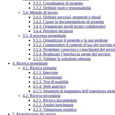
3.3.1. Coordinatore di progetto
3.3.2. Definire ruoli e responsabilità
3.4. Metodo di lavoro
3.4.1. Definire processi, strumenti e rituali
3.4.2. Curare la documentazione di progetto
3.4.3. Organizzare tavoli tecnici collaborativi
3.4.4. Prendere decisioni
3.5. Il processo progettuale
3.5.1. Organizzare il progetto e la sua gestione
3.5.2. Comprendere il contesto d’uso del servizio 
3.5.3. Progettare i processi e i
touchpoint
del servi
3.5.4. Realizzare l’interfaccia utente del servizio
3.5.5. Validare la soluzione ottenuta
4. Ricerca progettuale
4.1. Ricerca primaria
4.1.1. Interviste
4.1.2. Questionari
4.1.3. Test di usabilità
4.1.4. Web analytics
4.1.5. Strumenti di mappatura dell’esperienza uten
4.2. Ricerca secondaria
4.2.1. Ricerca documentale
4.2.2. Analisi benchmark
4.2.3. Valutazione euristica
5. Progettazione dei servizi