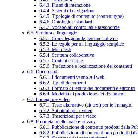
6.4.3. Flussi di interazione
6.4.4. Sistemi di navigazione
6.4.5. Tipologie di contenuto (content type)
6.4.6. Ontologie e standard
6.4.7. Vocabolari controllati e tassonomie
6.5. Scrittura e linguaggio
6.5.1. Come leggono le persone sul web
6.5.2. Le regole per un linguaggio semplice
6.5.3. Microtesti
6.5.4. Scrittura collaborativa
6.5.5. Content critique
6.5.6. Traduzione e localizzazione dei contenuti
6.6. Documenti
6.6.1. I documenti vanno sul web
6.6.2. Tipi di documenti
6.6.3. Formato di lettura dei documenti elettronici
6.6.4. Modalità di produzione dei documenti
6.7. Immagini e video
6.7.1. Testo alternativo (alt text) per le immagini
6.7.2. Sottotitoli per i video
6.7.3. Trascrizioni per i video
6.8. Proprietà intellettuale e privacy
6.8.1. Pubblicazione di contenuti prodotti dalla P
6.8.2. Pubblicazione di contenuti non prodotti dal