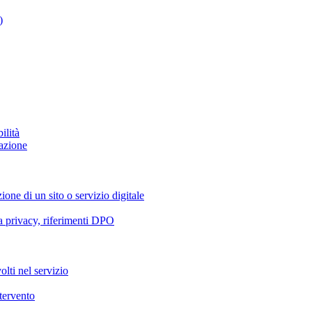
)
ilità
azione
ione di un sito o servizio digitale
va privacy, riferimenti DPO
olti nel servizio
ntervento