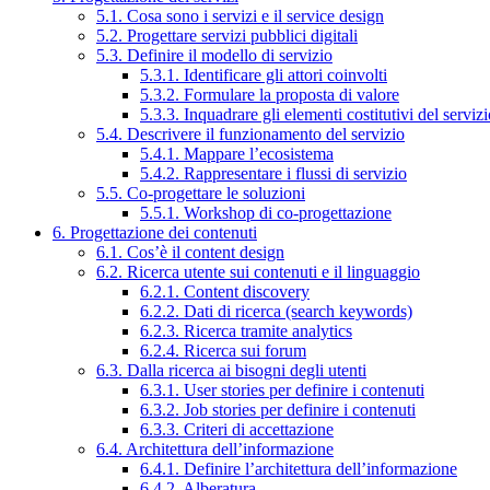
5.1. Cosa sono i servizi e il service design
5.2. Progettare servizi pubblici digitali
5.3. Definire il modello di servizio
5.3.1. Identificare gli attori coinvolti
5.3.2. Formulare la proposta di valore
5.3.3. Inquadrare gli elementi costitutivi del serviz
5.4. Descrivere il funzionamento del servizio
5.4.1. Mappare l’ecosistema
5.4.2. Rappresentare i flussi di servizio
5.5. Co-progettare le soluzioni
5.5.1. Workshop di co-progettazione
6. Progettazione dei contenuti
6.1. Cos’è il content design
6.2. Ricerca utente sui contenuti e il linguaggio
6.2.1. Content discovery
6.2.2. Dati di ricerca (search keywords)
6.2.3. Ricerca tramite analytics
6.2.4. Ricerca sui forum
6.3. Dalla ricerca ai bisogni degli utenti
6.3.1. User stories per definire i contenuti
6.3.2. Job stories per definire i contenuti
6.3.3. Criteri di accettazione
6.4. Architettura dell’informazione
6.4.1. Definire l’architettura dell’informazione
6.4.2. Alberatura