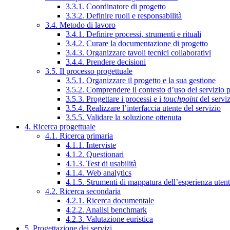
3.3.1. Coordinatore di progetto
3.3.2. Definire ruoli e responsabilità
3.4. Metodo di lavoro
3.4.1. Definire processi, strumenti e rituali
3.4.2. Curare la documentazione di progetto
3.4.3. Organizzare tavoli tecnici collaborativi
3.4.4. Prendere decisioni
3.5. Il processo progettuale
3.5.1. Organizzare il progetto e la sua gestione
3.5.2. Comprendere il contesto d’uso del servizio 
3.5.3. Progettare i processi e i
touchpoint
del servi
3.5.4. Realizzare l’interfaccia utente del servizio
3.5.5. Validare la soluzione ottenuta
4. Ricerca progettuale
4.1. Ricerca primaria
4.1.1. Interviste
4.1.2. Questionari
4.1.3. Test di usabilità
4.1.4. Web analytics
4.1.5. Strumenti di mappatura dell’esperienza uten
4.2. Ricerca secondaria
4.2.1. Ricerca documentale
4.2.2. Analisi benchmark
4.2.3. Valutazione euristica
5. Progettazione dei servizi