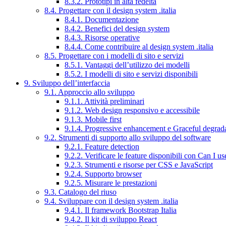
8.3.2. Prototipi in alta fedeltà
8.4. Progettare con il design system .italia
8.4.1. Documentazione
8.4.2. Benefici del design system
8.4.3. Risorse operative
8.4.4. Come contribuire al design system .italia
8.5. Progettare con i modelli di sito e servizi
8.5.1. Vantaggi dell’utilizzo dei modelli
8.5.2. I modelli di sito e servizi disponibili
9. Sviluppo dell’interfaccia
9.1. Approccio allo sviluppo
9.1.1. Attività preliminari
9.1.2. Web design responsivo e accessibile
9.1.3. Mobile first
9.1.4. Progressive enhancement e Graceful degrad
9.2. Strumenti di supporto allo sviluppo del software
9.2.1. Feature detection
9.2.2. Verificare le feature disponibili con Can I us
9.2.3. Strumenti e risorse per CSS e JavaScript
9.2.4. Supporto browser
9.2.5. Misurare le prestazioni
9.3. Catalogo del riuso
9.4. Sviluppare con il design system .italia
9.4.1. Il framework Bootstrap Italia
9.4.2. Il kit di sviluppo React