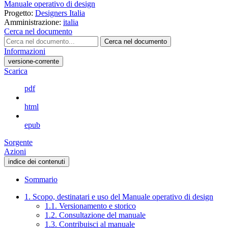
Manuale operativo di design
Progetto:
Designers Italia
Amministrazione:
italia
Cerca nel documento
Cerca nel documento
Informazioni
versione-corrente
Scarica
pdf
html
epub
Sorgente
Azioni
indice dei contenuti
Sommario
1. Scopo, destinatari e uso del Manuale operativo di design
1.1. Versionamento e storico
1.2. Consultazione del manuale
1.3. Contribuisci al manuale