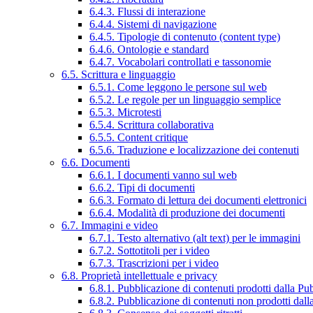
6.4.3. Flussi di interazione
6.4.4. Sistemi di navigazione
6.4.5. Tipologie di contenuto (content type)
6.4.6. Ontologie e standard
6.4.7. Vocabolari controllati e tassonomie
6.5. Scrittura e linguaggio
6.5.1. Come leggono le persone sul web
6.5.2. Le regole per un linguaggio semplice
6.5.3. Microtesti
6.5.4. Scrittura collaborativa
6.5.5. Content critique
6.5.6. Traduzione e localizzazione dei contenuti
6.6. Documenti
6.6.1. I documenti vanno sul web
6.6.2. Tipi di documenti
6.6.3. Formato di lettura dei documenti elettronici
6.6.4. Modalità di produzione dei documenti
6.7. Immagini e video
6.7.1. Testo alternativo (alt text) per le immagini
6.7.2. Sottotitoli per i video
6.7.3. Trascrizioni per i video
6.8. Proprietà intellettuale e privacy
6.8.1. Pubblicazione di contenuti prodotti dalla P
6.8.2. Pubblicazione di contenuti non prodotti dal