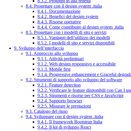
8.3.2. Prototipi in alta fedeltà
8.4. Progettare con il design system .italia
8.4.1. Documentazione
8.4.2. Benefici del design system
8.4.3. Risorse operative
8.4.4. Come contribuire al design system .italia
8.5. Progettare con i modelli di sito e servizi
8.5.1. Vantaggi dell’utilizzo dei modelli
8.5.2. I modelli di sito e servizi disponibili
9. Sviluppo dell’interfaccia
9.1. Approccio allo sviluppo
9.1.1. Attività preliminari
9.1.2. Web design responsivo e accessibile
9.1.3. Mobile first
9.1.4. Progressive enhancement e Graceful degrad
9.2. Strumenti di supporto allo sviluppo del software
9.2.1. Feature detection
9.2.2. Verificare le feature disponibili con Can I us
9.2.3. Strumenti e risorse per CSS e JavaScript
9.2.4. Supporto browser
9.2.5. Misurare le prestazioni
9.3. Catalogo del riuso
9.4. Sviluppare con il design system .italia
9.4.1. Il framework Bootstrap Italia
9.4.2. Il kit di sviluppo React