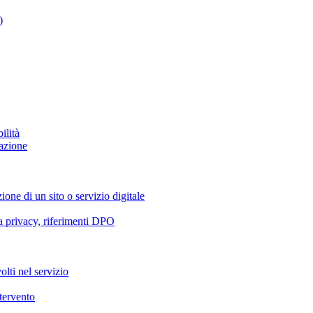
)
ilità
azione
ione di un sito o servizio digitale
va privacy, riferimenti DPO
olti nel servizio
ntervento