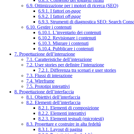
6.8.3. Consenso dei soggetti ritratti
6.9. Ottimizzazione per i motori di ricerca (SEO)
6.9.1. I fattori
on-page
6.9.2. I fattori
off-page
6.9.3. Strumenti di diagnostica SEO: Search Cons
6.10. Gestire i contenuti
6.10.1. L’inventario dei contenuti
6.10.2. Revisionare i contenuti
6.10.3. Migrare i contenuti
6.10.4. Pubblicare i contenuti
7. Progettazione dell’interazione
7.1. Caratteristiche dell’interazione
7.2. User stories per definire l’interazione
7.2.1. Differenza tra scenari e user stories
7.3. Flussi di interazione
7.4. Wireframe
7.5. Prototipi interattivi
8. Progettazione dell’interfaccia
8.1. Obiettivi dell’interfaccia
8.2. Elementi dell’interfaccia
8.2.1. Elementi di composizione
8.2.2. Elementi interattivi
8.2.3. Elementi testuali (microtesti)
8.3. Progettare e costruire in alta fedeltà
8.3.1. Layout di pagina