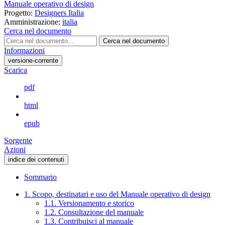
Manuale operativo di design
Progetto:
Designers Italia
Amministrazione:
italia
Cerca nel documento
Cerca nel documento
Informazioni
versione-corrente
Scarica
pdf
html
epub
Sorgente
Azioni
indice dei contenuti
Sommario
1. Scopo, destinatari e uso del Manuale operativo di design
1.1. Versionamento e storico
1.2. Consultazione del manuale
1.3. Contribuisci al manuale