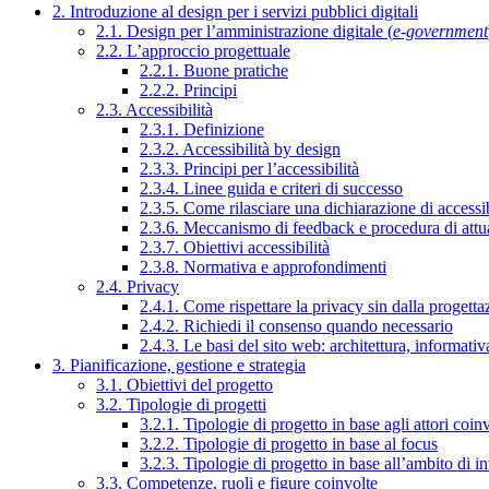
2. Introduzione al design per i servizi pubblici digitali
2.1. Design per l’amministrazione digitale (
e-government
2.2. L’approccio progettuale
2.2.1. Buone pratiche
2.2.2. Principi
2.3. Accessibilità
2.3.1. Definizione
2.3.2. Accessibilità by design
2.3.3. Principi per l’accessibilità
2.3.4. Linee guida e criteri di successo
2.3.5. Come rilasciare una dichiarazione di accessib
2.3.6. Meccanismo di feedback e procedura di attu
2.3.7. Obiettivi accessibilità
2.3.8. Normativa e approfondimenti
2.4. Privacy
2.4.1. Come rispettare la privacy sin dalla progettaz
2.4.2. Richiedi il consenso quando necessario
2.4.3. Le basi del sito web: architettura, informati
3. Pianificazione, gestione e strategia
3.1. Obiettivi del progetto
3.2. Tipologie di progetti
3.2.1. Tipologie di progetto in base agli attori coinv
3.2.2. Tipologie di progetto in base al focus
3.2.3. Tipologie di progetto in base all’ambito di i
3.3. Competenze, ruoli e figure coinvolte