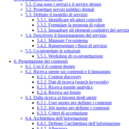
5.1. Cosa sono i servizi e il service design
5.2. Progettare servizi pubblici digitali
5.3. Definire il modello di servizio
5.3.1. Identificare gli attori coinvolti
5.3.2. Formulare la proposta di valore
5.3.3. Inquadrare gli elementi costitutivi del serviz
5.4. Descrivere il funzionamento del servizio
5.4.1. Mappare l’ecosistema
5.4.2. Rappresentare i flussi di servizio
5.5. Co-progettare le soluzioni
5.5.1. Workshop di co-progettazione
6. Progettazione dei contenuti
6.1. Cos’è il content design
6.2. Ricerca utente sui contenuti e il linguaggio
6.2.1. Content discovery
6.2.2. Dati di ricerca (search keywords)
6.2.3. Ricerca tramite analytics
6.2.4. Ricerca sui forum
6.3. Dalla ricerca ai bisogni degli utenti
6.3.1. User stories per definire i contenuti
6.3.2. Job stories per definire i contenuti
6.3.3. Criteri di accettazione
6.4. Architettura dell’informazione
6.4.1. Definire l’architettura dell’informazione
6.4.2. Alberatura