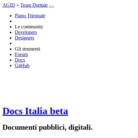
AGID
+
Team Digitale
Piano Triennale
Le community
Developers
Designers
Gli strumenti
Forum
Docs
GitHub
Docs Italia
beta
Documenti pubblici, digitali.