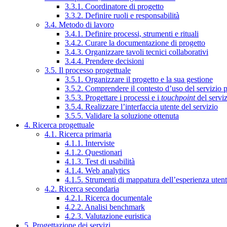
3.3.1. Coordinatore di progetto
3.3.2. Definire ruoli e responsabilità
3.4. Metodo di lavoro
3.4.1. Definire processi, strumenti e rituali
3.4.2. Curare la documentazione di progetto
3.4.3. Organizzare tavoli tecnici collaborativi
3.4.4. Prendere decisioni
3.5. Il processo progettuale
3.5.1. Organizzare il progetto e la sua gestione
3.5.2. Comprendere il contesto d’uso del servizio 
3.5.3. Progettare i processi e i
touchpoint
del servi
3.5.4. Realizzare l’interfaccia utente del servizio
3.5.5. Validare la soluzione ottenuta
4. Ricerca progettuale
4.1. Ricerca primaria
4.1.1. Interviste
4.1.2. Questionari
4.1.3. Test di usabilità
4.1.4. Web analytics
4.1.5. Strumenti di mappatura dell’esperienza uten
4.2. Ricerca secondaria
4.2.1. Ricerca documentale
4.2.2. Analisi benchmark
4.2.3. Valutazione euristica
5. Progettazione dei servizi