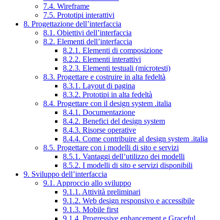
7.4. Wireframe
7.5. Prototipi interattivi
8. Progettazione dell’interfaccia
8.1. Obiettivi dell’interfaccia
8.2. Elementi dell’interfaccia
8.2.1. Elementi di composizione
8.2.2. Elementi interattivi
8.2.3. Elementi testuali (microtesti)
8.3. Progettare e costruire in alta fedeltà
8.3.1. Layout di pagina
8.3.2. Prototipi in alta fedeltà
8.4. Progettare con il design system .italia
8.4.1. Documentazione
8.4.2. Benefici del design system
8.4.3. Risorse operative
8.4.4. Come contribuire al design system .italia
8.5. Progettare con i modelli di sito e servizi
8.5.1. Vantaggi dell’utilizzo dei modelli
8.5.2. I modelli di sito e servizi disponibili
9. Sviluppo dell’interfaccia
9.1. Approccio allo sviluppo
9.1.1. Attività preliminari
9.1.2. Web design responsivo e accessibile
9.1.3. Mobile first
9.1.4. Progressive enhancement e Graceful