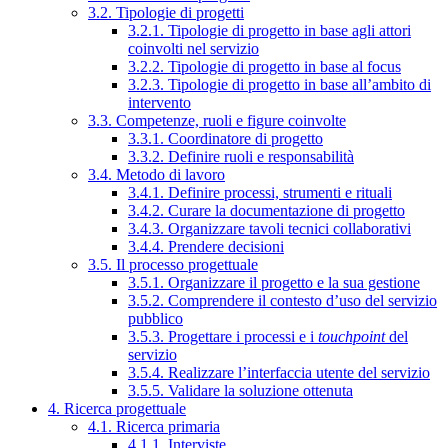
3.2. Tipologie di progetti
3.2.1. Tipologie di progetto in base agli attori
coinvolti nel servizio
3.2.2. Tipologie di progetto in base al focus
3.2.3. Tipologie di progetto in base all’ambito di
intervento
3.3. Competenze, ruoli e figure coinvolte
3.3.1. Coordinatore di progetto
3.3.2. Definire ruoli e responsabilità
3.4. Metodo di lavoro
3.4.1. Definire processi, strumenti e rituali
3.4.2. Curare la documentazione di progetto
3.4.3. Organizzare tavoli tecnici collaborativi
3.4.4. Prendere decisioni
3.5. Il processo progettuale
3.5.1. Organizzare il progetto e la sua gestione
3.5.2. Comprendere il contesto d’uso del servizio
pubblico
3.5.3. Progettare i processi e i
touchpoint
del
servizio
3.5.4. Realizzare l’interfaccia utente del servizio
3.5.5. Validare la soluzione ottenuta
4. Ricerca progettuale
4.1. Ricerca primaria
4.1.1. Interviste