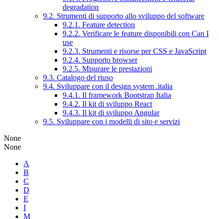
degradation
9.2. Strumenti di supporto allo sviluppo del software
9.2.1. Feature detection
9.2.2. Verificare le feature disponibili con Can I
use
9.2.3. Strumenti e risorse per CSS e JavaScript
9.2.4. Supporto browser
9.2.5. Misurare le prestazioni
9.3. Catalogo del riuso
9.4. Sviluppare con il design system .italia
9.4.1. Il framework Bootstrap Italia
9.4.2. Il kit di sviluppo React
9.4.3. Il kit di sviluppo Angular
9.5. Sviluppare con i modelli di sito e servizi
None
None
A
B
C
D
E
I
M