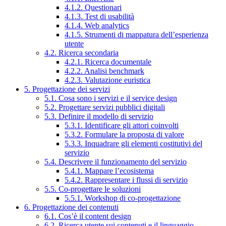
4.1.2. Questionari
4.1.3. Test di usabilità
4.1.4. Web analytics
4.1.5. Strumenti di mappatura dell’esperienza
utente
4.2. Ricerca secondaria
4.2.1. Ricerca documentale
4.2.2. Analisi benchmark
4.2.3. Valutazione euristica
5. Progettazione dei servizi
5.1. Cosa sono i servizi e il service design
5.2. Progettare servizi pubblici digitali
5.3. Definire il modello di servizio
5.3.1. Identificare gli attori coinvolti
5.3.2. Formulare la proposta di valore
5.3.3. Inquadrare gli elementi costitutivi del
servizio
5.4. Descrivere il funzionamento del servizio
5.4.1. Mappare l’ecosistema
5.4.2. Rappresentare i flussi di servizio
5.5. Co-progettare le soluzioni
5.5.1. Workshop di co-progettazione
6. Progettazione dei contenuti
6.1. Cos’è il content design
6.2. Ricerca utente sui contenuti e il linguaggio