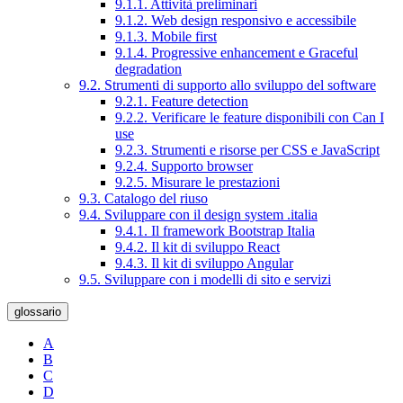
9.1.1. Attività preliminari
9.1.2. Web design responsivo e accessibile
9.1.3. Mobile first
9.1.4. Progressive enhancement e Graceful
degradation
9.2. Strumenti di supporto allo sviluppo del software
9.2.1. Feature detection
9.2.2. Verificare le feature disponibili con Can I
use
9.2.3. Strumenti e risorse per CSS e JavaScript
9.2.4. Supporto browser
9.2.5. Misurare le prestazioni
9.3. Catalogo del riuso
9.4. Sviluppare con il design system .italia
9.4.1. Il framework Bootstrap Italia
9.4.2. Il kit di sviluppo React
9.4.3. Il kit di sviluppo Angular
9.5. Sviluppare con i modelli di sito e servizi
glossario
A
B
C
D