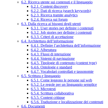
6.2. Ricerca utente sui contenuti e il linguaggio
6.2.1. Content discovery
6.2.2. Dati di ricerca (search keywords)
6.2.3. Ricerca tramite analytics
6.2.4. Ricerca sui forum
6.3. Dalla ricerca ai bisogni degli utenti
6.3.1. User stories per definire i contenuti
6.3.2. Job stories per definire i contenuti
6.3.3. Criteri di accettazione
6.4. Architettura dell’informazione
6.4.1. Definire l’architettura dell’informazione
6.4.2. Alberatura
6.4.3. Flussi di interazione
6.4.4. Sistemi di navigazione
6.4.5. Tipologie di contenuto (content type)
6.4.6. Ontologie e standard
6.4.7. Vocabolari controllati e tassonomie
6.5. Scrittura e linguaggio
6.5.1. Come leggono le persone sul web
6.5.2. Le regole per un linguaggio semplice
6.5.3. Microtesti
6.5.4. Scrittura collaborativa
6.5.5. Content critique
6.5.6. Traduzione e localizzazione dei contenuti
6.6. Documenti