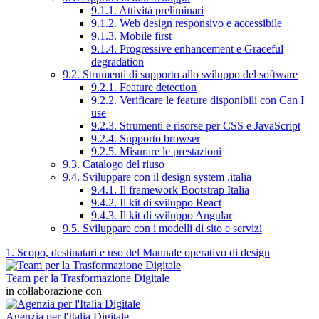
9.1.1. Attività preliminari
9.1.2. Web design responsivo e accessibile
9.1.3. Mobile first
9.1.4. Progressive enhancement e Graceful
degradation
9.2. Strumenti di supporto allo sviluppo del software
9.2.1. Feature detection
9.2.2. Verificare le feature disponibili con Can I
use
9.2.3. Strumenti e risorse per CSS e JavaScript
9.2.4. Supporto browser
9.2.5. Misurare le prestazioni
9.3. Catalogo del riuso
9.4. Sviluppare con il design system .italia
9.4.1. Il framework Bootstrap Italia
9.4.2. Il kit di sviluppo React
9.4.3. Il kit di sviluppo Angular
9.5. Sviluppare con i modelli di sito e servizi
1. Scopo, destinatari e uso del Manuale operativo di design
Team per la Trasformazione Digitale
in collaborazione con
Agenzia per l'Italia Digitale