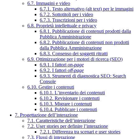
6.7. Immagini e video
6.7.1. Testo alternativo (alt text) per le immagini
6.7.2. Sottotitoli per i video
6.7.3. Trascrizioni per i video
6.8. Proprietà intellettuale e privacy
6.8.1. Pubblicazione di contenuti prodotti dalla
Pubblica Amministrazione
6.8.2. Pubblicazione di contenuti non prodotti
dalla Pubblica Amministrazione
6.8.3. Consenso dei soggetti ritratti
6.9. Ottimizzazione per i motori di ricerca (SEO)
6.9.1. I fattori
on-page
6.9.2. I fattori
off-page
6.9.3. Strumenti di diagnostica SEO: Search
Console
6.10. Gestire i contenuti
6.10.1. L’inventario dei contenuti
6.10.2. Revisionare i contenuti
6.10.3. Migrare i contenuti
6.10.4. Pubblicare i contenuti
7. Progettazione dell’interazione
7.1. Caratteristiche dell’interazione
7.2. User stories per definire l’interazione
7.2.1. Differenza tra scenari e user stories
7.3. Flussi di interazione