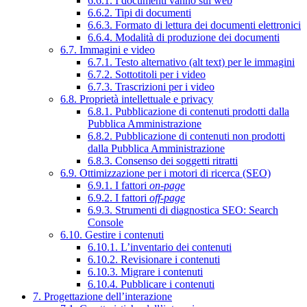
6.6.1. I documenti vanno sul web
6.6.2. Tipi di documenti
6.6.3. Formato di lettura dei documenti elettronici
6.6.4. Modalità di produzione dei documenti
6.7. Immagini e video
6.7.1. Testo alternativo (alt text) per le immagini
6.7.2. Sottotitoli per i video
6.7.3. Trascrizioni per i video
6.8. Proprietà intellettuale e privacy
6.8.1. Pubblicazione di contenuti prodotti dalla
Pubblica Amministrazione
6.8.2. Pubblicazione di contenuti non prodotti
dalla Pubblica Amministrazione
6.8.3. Consenso dei soggetti ritratti
6.9. Ottimizzazione per i motori di ricerca (SEO)
6.9.1. I fattori
on-page
6.9.2. I fattori
off-page
6.9.3. Strumenti di diagnostica SEO: Search
Console
6.10. Gestire i contenuti
6.10.1. L’inventario dei contenuti
6.10.2. Revisionare i contenuti
6.10.3. Migrare i contenuti
6.10.4. Pubblicare i contenuti
7. Progettazione dell’interazione