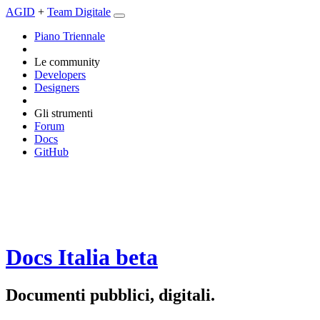
AGID
+
Team Digitale
Piano Triennale
Le community
Developers
Designers
Gli strumenti
Forum
Docs
GitHub
Docs Italia
beta
Documenti pubblici, digitali.