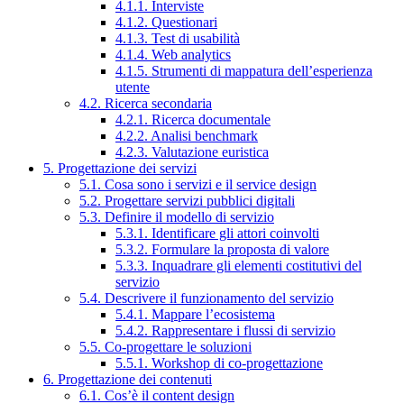
4.1.1. Interviste
4.1.2. Questionari
4.1.3. Test di usabilità
4.1.4. Web analytics
4.1.5. Strumenti di mappatura dell’esperienza
utente
4.2. Ricerca secondaria
4.2.1. Ricerca documentale
4.2.2. Analisi benchmark
4.2.3. Valutazione euristica
5. Progettazione dei servizi
5.1. Cosa sono i servizi e il service design
5.2. Progettare servizi pubblici digitali
5.3. Definire il modello di servizio
5.3.1. Identificare gli attori coinvolti
5.3.2. Formulare la proposta di valore
5.3.3. Inquadrare gli elementi costitutivi del
servizio
5.4. Descrivere il funzionamento del servizio
5.4.1. Mappare l’ecosistema
5.4.2. Rappresentare i flussi di servizio
5.5. Co-progettare le soluzioni
5.5.1. Workshop di co-progettazione
6. Progettazione dei contenuti
6.1. Cos’è il content design