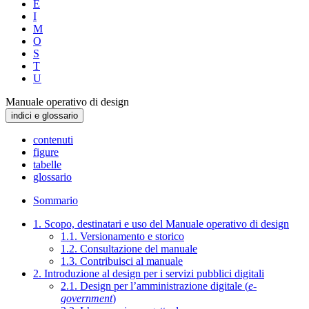
E
I
M
O
S
T
U
Manuale operativo di design
indici e glossario
contenuti
figure
tabelle
glossario
Sommario
1. Scopo, destinatari e uso del Manuale operativo di design
1.1. Versionamento e storico
1.2. Consultazione del manuale
1.3. Contribuisci al manuale
2. Introduzione al design per i servizi pubblici digitali
2.1. Design per l’amministrazione digitale (
e-
government
)