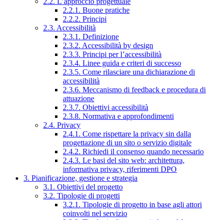
2.2. L’approccio progettuale
2.2.1. Buone pratiche
2.2.2. Principi
2.3. Accessibilità
2.3.1. Definizione
2.3.2. Accessibilità by design
2.3.3. Principi per l’accessibilità
2.3.4. Linee guida e criteri di successo
2.3.5. Come rilasciare una dichiarazione di
accessibilità
2.3.6. Meccanismo di feedback e procedura di
attuazione
2.3.7. Obiettivi accessibilità
2.3.8. Normativa e approfondimenti
2.4. Privacy
2.4.1. Come rispettare la privacy sin dalla
progettazione di un sito o servizio digitale
2.4.2. Richiedi il consenso quando necessario
2.4.3. Le basi del sito web: architettura,
informativa privacy, riferimenti DPO
3. Pianificazione, gestione e strategia
3.1. Obiettivi del progetto
3.2. Tipologie di progetti
3.2.1. Tipologie di progetto in base agli attori
coinvolti nel servizio