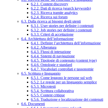
6.2.1. Content discovery
6.2.2. Dati di ricerca (search keywords)
6.2.3. Ricerca tramite analytics
6.2.4. Ricerca sui forum
6.3. Dalla ricerca ai bisogni degli utenti
6.3.1. User stories per definire i contenuti
6.3.2. Job stories per definire i contenuti
6.3.3. Criteri di accettazione
6.4. Architettura dell’informazione
6.4.1. Definire l’architettura dell’informazione
6.4.2. Alberatura
6.4.3. Flussi di interazione
6.4.4. Sistemi di navigazione
6.4.5. Tipologie di contenuto (content type)
6.4.6. Ontologie e standard
6.4.7. Vocabolari controllati e tassonomie
6.5. Scrittura e linguaggio
6.5.1. Come leggono le persone sul web
6.5.2. Le regole per un linguaggio semplice
6.5.3. Microtesti
6.5.4. Scrittura collaborativa
6.5.5. Content critique
6.5.6. Traduzione e localizzazione dei contenuti
6.6. Documenti