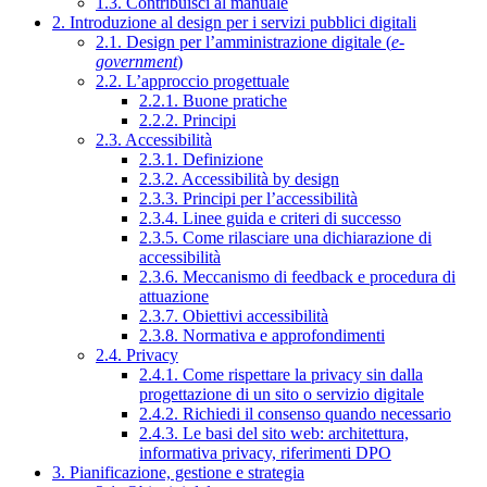
1.3. Contribuisci al manuale
2. Introduzione al design per i servizi pubblici digitali
2.1. Design per l’amministrazione digitale (
e-
government
)
2.2. L’approccio progettuale
2.2.1. Buone pratiche
2.2.2. Principi
2.3. Accessibilità
2.3.1. Definizione
2.3.2. Accessibilità by design
2.3.3. Principi per l’accessibilità
2.3.4. Linee guida e criteri di successo
2.3.5. Come rilasciare una dichiarazione di
accessibilità
2.3.6. Meccanismo di feedback e procedura di
attuazione
2.3.7. Obiettivi accessibilità
2.3.8. Normativa e approfondimenti
2.4. Privacy
2.4.1. Come rispettare la privacy sin dalla
progettazione di un sito o servizio digitale
2.4.2. Richiedi il consenso quando necessario
2.4.3. Le basi del sito web: architettura,
informativa privacy, riferimenti DPO
3. Pianificazione, gestione e strategia