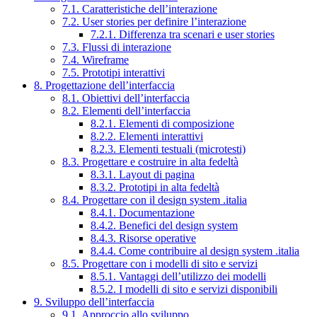
7.1. Caratteristiche dell’interazione
7.2. User stories per definire l’interazione
7.2.1. Differenza tra scenari e user stories
7.3. Flussi di interazione
7.4. Wireframe
7.5. Prototipi interattivi
8. Progettazione dell’interfaccia
8.1. Obiettivi dell’interfaccia
8.2. Elementi dell’interfaccia
8.2.1. Elementi di composizione
8.2.2. Elementi interattivi
8.2.3. Elementi testuali (microtesti)
8.3. Progettare e costruire in alta fedeltà
8.3.1. Layout di pagina
8.3.2. Prototipi in alta fedeltà
8.4. Progettare con il design system .italia
8.4.1. Documentazione
8.4.2. Benefici del design system
8.4.3. Risorse operative
8.4.4. Come contribuire al design system .italia
8.5. Progettare con i modelli di sito e servizi
8.5.1. Vantaggi dell’utilizzo dei modelli
8.5.2. I modelli di sito e servizi disponibili
9. Sviluppo dell’interfaccia
9.1. Approccio allo sviluppo