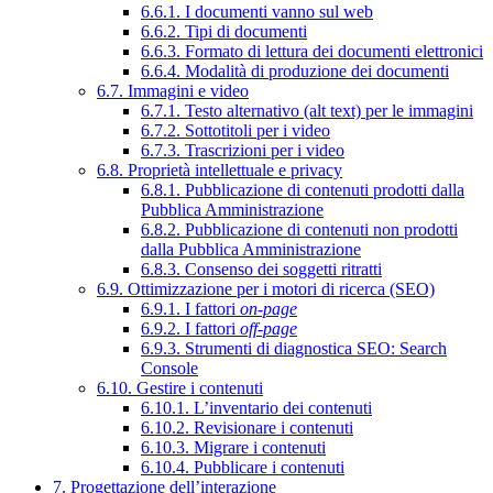
6.6.1. I documenti vanno sul web
6.6.2. Tipi di documenti
6.6.3. Formato di lettura dei documenti elettronici
6.6.4. Modalità di produzione dei documenti
6.7. Immagini e video
6.7.1. Testo alternativo (alt text) per le immagini
6.7.2. Sottotitoli per i video
6.7.3. Trascrizioni per i video
6.8. Proprietà intellettuale e privacy
6.8.1. Pubblicazione di contenuti prodotti dalla
Pubblica Amministrazione
6.8.2. Pubblicazione di contenuti non prodotti
dalla Pubblica Amministrazione
6.8.3. Consenso dei soggetti ritratti
6.9. Ottimizzazione per i motori di ricerca (SEO)
6.9.1. I fattori
on-page
6.9.2. I fattori
off-page
6.9.3. Strumenti di diagnostica SEO: Search
Console
6.10. Gestire i contenuti
6.10.1. L’inventario dei contenuti
6.10.2. Revisionare i contenuti
6.10.3. Migrare i contenuti
6.10.4. Pubblicare i contenuti
7. Progettazione dell’interazione