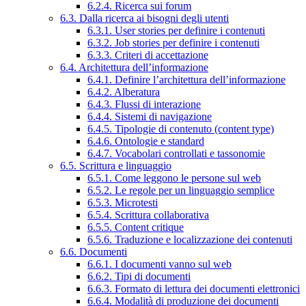
6.2.4. Ricerca sui forum
6.3. Dalla ricerca ai bisogni degli utenti
6.3.1. User stories per definire i contenuti
6.3.2. Job stories per definire i contenuti
6.3.3. Criteri di accettazione
6.4. Architettura dell’informazione
6.4.1. Definire l’architettura dell’informazione
6.4.2. Alberatura
6.4.3. Flussi di interazione
6.4.4. Sistemi di navigazione
6.4.5. Tipologie di contenuto (content type)
6.4.6. Ontologie e standard
6.4.7. Vocabolari controllati e tassonomie
6.5. Scrittura e linguaggio
6.5.1. Come leggono le persone sul web
6.5.2. Le regole per un linguaggio semplice
6.5.3. Microtesti
6.5.4. Scrittura collaborativa
6.5.5. Content critique
6.5.6. Traduzione e localizzazione dei contenuti
6.6. Documenti
6.6.1. I documenti vanno sul web
6.6.2. Tipi di documenti
6.6.3. Formato di lettura dei documenti elettronici
6.6.4. Modalità di produzione dei documenti