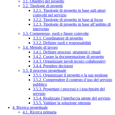
3.1. Obiettivi del progetto
3.2. Tipologie di progetti
3.2.1. Tipologie di progetto in base agli attori
coinvolti nel servizio
3.2.2. Tipologie di progetto in base al focus
3.2.3. Tipologie di progetto in base all’ambito di
intervento
3.3. Competenze, ruoli e figure coinvolte
3.3.1. Coordinatore di progetto
3.3.2. Definire ruoli e responsabilità
3.4. Metodo di lavoro
3.4.1. Definire processi, strumenti e rituali
3.4.2. Curare la documentazione di progetto
3.4.3. Organizzare tavoli tecnici collaborativi
3.4.4. Prendere decisioni
3.5. Il processo progettuale
3.5.1. Organizzare il progetto e la sua gestione
3.5.2. Comprendere il contesto d’uso del servizio
pubblico
3.5.3. Progettare i processi e i
touchpoint
del
servizio
3.5.4. Realizzare l’interfaccia utente del servizio
3.5.5. Validare la soluzione ottenuta
4. Ricerca progettuale
4.1. Ricerca primaria