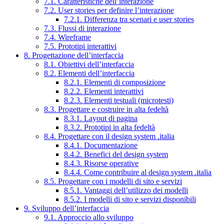
7.1. Caratteristiche dell’interazione
7.2. User stories per definire l’interazione
7.2.1. Differenza tra scenari e user stories
7.3. Flussi di interazione
7.4. Wireframe
7.5. Prototipi interattivi
8. Progettazione dell’interfaccia
8.1. Obiettivi dell’interfaccia
8.2. Elementi dell’interfaccia
8.2.1. Elementi di composizione
8.2.2. Elementi interattivi
8.2.3. Elementi testuali (microtesti)
8.3. Progettare e costruire in alta fedeltà
8.3.1. Layout di pagina
8.3.2. Prototipi in alta fedeltà
8.4. Progettare con il design system .italia
8.4.1. Documentazione
8.4.2. Benefici del design system
8.4.3. Risorse operative
8.4.4. Come contribuire al design system .italia
8.5. Progettare con i modelli di sito e servizi
8.5.1. Vantaggi dell’utilizzo dei modelli
8.5.2. I modelli di sito e servizi disponibili
9. Sviluppo dell’interfaccia
9.1. Approccio allo sviluppo