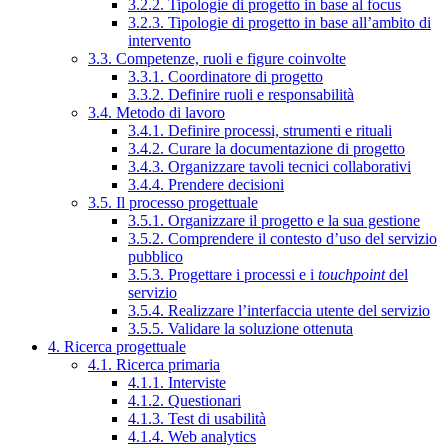
3.2.2. Tipologie di progetto in base al focus
3.2.3. Tipologie di progetto in base all’ambito di
intervento
3.3. Competenze, ruoli e figure coinvolte
3.3.1. Coordinatore di progetto
3.3.2. Definire ruoli e responsabilità
3.4. Metodo di lavoro
3.4.1. Definire processi, strumenti e rituali
3.4.2. Curare la documentazione di progetto
3.4.3. Organizzare tavoli tecnici collaborativi
3.4.4. Prendere decisioni
3.5. Il processo progettuale
3.5.1. Organizzare il progetto e la sua gestione
3.5.2. Comprendere il contesto d’uso del servizio
pubblico
3.5.3. Progettare i processi e i
touchpoint
del
servizio
3.5.4. Realizzare l’interfaccia utente del servizio
3.5.5. Validare la soluzione ottenuta
4. Ricerca progettuale
4.1. Ricerca primaria
4.1.1. Interviste
4.1.2. Questionari
4.1.3. Test di usabilità
4.1.4. Web analytics