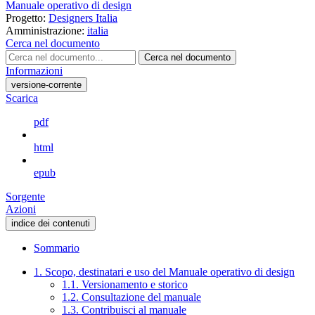
Manuale operativo di design
Progetto:
Designers Italia
Amministrazione:
italia
Cerca nel documento
Cerca nel documento
Informazioni
versione-corrente
Scarica
pdf
html
epub
Sorgente
Azioni
indice dei contenuti
Sommario
1. Scopo, destinatari e uso del Manuale operativo di design
1.1. Versionamento e storico
1.2. Consultazione del manuale
1.3. Contribuisci al manuale