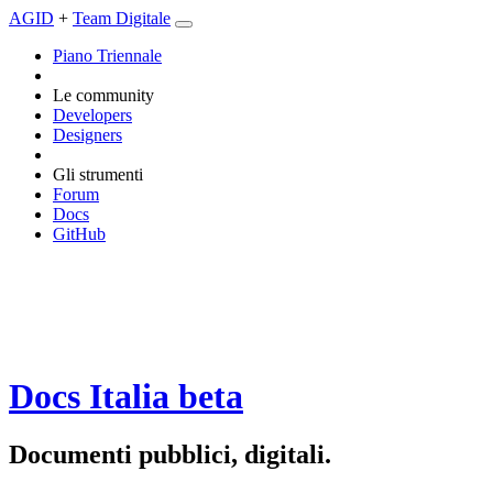
AGID
+
Team Digitale
Piano Triennale
Le community
Developers
Designers
Gli strumenti
Forum
Docs
GitHub
Docs Italia
beta
Documenti pubblici, digitali.