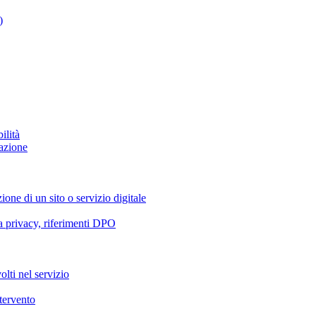
)
ilità
azione
ione di un sito o servizio digitale
va privacy, riferimenti DPO
olti nel servizio
ntervento