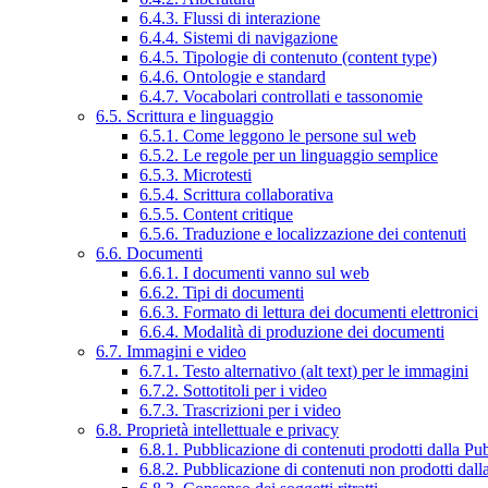
6.4.3. Flussi di interazione
6.4.4. Sistemi di navigazione
6.4.5. Tipologie di contenuto (content type)
6.4.6. Ontologie e standard
6.4.7. Vocabolari controllati e tassonomie
6.5. Scrittura e linguaggio
6.5.1. Come leggono le persone sul web
6.5.2. Le regole per un linguaggio semplice
6.5.3. Microtesti
6.5.4. Scrittura collaborativa
6.5.5. Content critique
6.5.6. Traduzione e localizzazione dei contenuti
6.6. Documenti
6.6.1. I documenti vanno sul web
6.6.2. Tipi di documenti
6.6.3. Formato di lettura dei documenti elettronici
6.6.4. Modalità di produzione dei documenti
6.7. Immagini e video
6.7.1. Testo alternativo (alt text) per le immagini
6.7.2. Sottotitoli per i video
6.7.3. Trascrizioni per i video
6.8. Proprietà intellettuale e privacy
6.8.1. Pubblicazione di contenuti prodotti dalla P
6.8.2. Pubblicazione di contenuti non prodotti dal