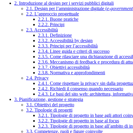
2. Introduzione al design per i servizi pubblici digitali
2.1. Design per l’amministrazione digitale (
e-government
2.2. L’approccio progettuale
2.2.1. Buone pratiche
2.2.2. Principi
2.3. Accessibilità
2.3.1. Definizione
2.3.2. Accessibilità by design
2.3.3. Principi per l’accessibilità
2.3.4. Linee guida e criteri di successo
2.3.5. Come rilasciare una dichiarazione di accessib
2.3.6. Meccanismo di feedback e procedura di attu
2.3.7. Obiettivi accessibilità
2.3.8. Normativa e approfondimenti
2.4. Privacy
2.4.1. Come rispettare la privacy sin dalla progettaz
2.4.2. Richiedi il consenso quando necessario
2.4.3. Le basi del sito web: architettura, informati
3. Pianificazione, gestione e strategia
3.1. Obiettivi del progetto
3.2. Tipologie di progetti
3.2.1. Tipologie di progetto in base agli attori coinv
3.2.2. Tipologie di progetto in base al focus
3.2.3. Tipologie di progetto in base all’ambito di i
3.3. Competenze, ruoli e figure coinvolte