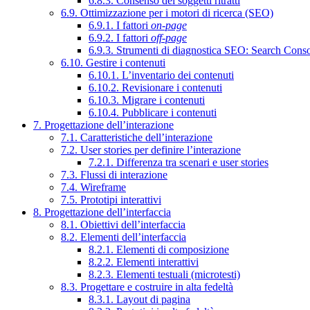
6.8.3. Consenso dei soggetti ritratti
6.9. Ottimizzazione per i motori di ricerca (SEO)
6.9.1. I fattori
on-page
6.9.2. I fattori
off-page
6.9.3. Strumenti di diagnostica SEO: Search Cons
6.10. Gestire i contenuti
6.10.1. L’inventario dei contenuti
6.10.2. Revisionare i contenuti
6.10.3. Migrare i contenuti
6.10.4. Pubblicare i contenuti
7. Progettazione dell’interazione
7.1. Caratteristiche dell’interazione
7.2. User stories per definire l’interazione
7.2.1. Differenza tra scenari e user stories
7.3. Flussi di interazione
7.4. Wireframe
7.5. Prototipi interattivi
8. Progettazione dell’interfaccia
8.1. Obiettivi dell’interfaccia
8.2. Elementi dell’interfaccia
8.2.1. Elementi di composizione
8.2.2. Elementi interattivi
8.2.3. Elementi testuali (microtesti)
8.3. Progettare e costruire in alta fedeltà
8.3.1. Layout di pagina