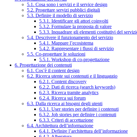
5.1. Cosa sono i servizi e il service design
5.2. Progettare servizi pubblici digitali
5.3. Definire il modello di servizio
5.3.1. Identificare gli attori coinvolti
5.3.2. Formulare la proposta di valore
5.3.3. Inquadrare gli elementi costitutivi del serviz
5.4. Descrivere il funzionamento del servizio
5.4.1. Mappare l’ecosistema
5.4.2. Rappresentare i flussi di servizio
5.5. Co-progettare le soluzioni
5.5.1. Workshop di co-progettazione
6. Progettazione dei contenuti
6.1. Cos’è il content design
6.2. Ricerca utente sui contenuti e il linguaggio
6.2.1. Content discovery
6.2.2. Dati di ricerca (search keywords)
6.2.3. Ricerca tramite analytics
6.2.4. Ricerca sui forum
6.3. Dalla ricerca ai bisogni degli utenti
6.3.1. User stories per definire i contenuti
6.3.2. Job stories per definire i contenuti
6.3.3. Criteri di accettazione
6.4. Architettura dell’informazione
6.4.1. Definire l’architettura dell’informazione
6.4.2. Alberatura