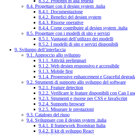
8.3.2. Prototipi in alta fedeltà
8.4. Progettare con il design system .italia
8.4.1. Documentazione
8.4.2. Benefici del design system
8.4.3. Risorse operative
8.4.4. Come contribuire al design system .italia
8.5. Progettare con i modelli di sito e servizi
8.5.1. Vantaggi dell’utilizzo dei modelli
8.5.2. I modelli di sito e servizi disponibili
9. Sviluppo dell’interfaccia
9.1. Approccio allo sviluppo
9.1.1. Attività preliminari
9.1.2. Web design responsivo e accessibile
9.1.3. Mobile first
9.1.4. Progressive enhancement e Graceful degrad
9.2. Strumenti di supporto allo sviluppo del software
9.2.1. Feature detection
9.2.2. Verificare le feature disponibili con Can I us
9.2.3. Strumenti e risorse per CSS e JavaScript
9.2.4. Supporto browser
9.2.5. Misurare le prestazioni
9.3. Catalogo del riuso
9.4. Sviluppare con il design system .italia
9.4.1. Il framework Bootstrap Italia
9.4.2. Il kit di sviluppo React