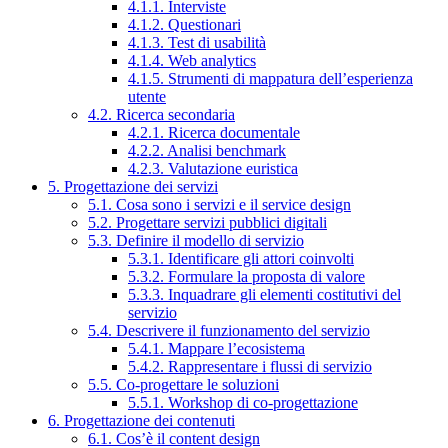
4.1.1. Interviste
4.1.2. Questionari
4.1.3. Test di usabilità
4.1.4. Web analytics
4.1.5. Strumenti di mappatura dell’esperienza
utente
4.2. Ricerca secondaria
4.2.1. Ricerca documentale
4.2.2. Analisi benchmark
4.2.3. Valutazione euristica
5. Progettazione dei servizi
5.1. Cosa sono i servizi e il service design
5.2. Progettare servizi pubblici digitali
5.3. Definire il modello di servizio
5.3.1. Identificare gli attori coinvolti
5.3.2. Formulare la proposta di valore
5.3.3. Inquadrare gli elementi costitutivi del
servizio
5.4. Descrivere il funzionamento del servizio
5.4.1. Mappare l’ecosistema
5.4.2. Rappresentare i flussi di servizio
5.5. Co-progettare le soluzioni
5.5.1. Workshop di co-progettazione
6. Progettazione dei contenuti
6.1. Cos’è il content design