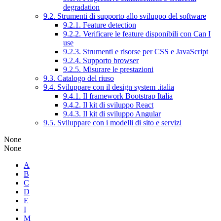
degradation
9.2. Strumenti di supporto allo sviluppo del software
9.2.1. Feature detection
9.2.2. Verificare le feature disponibili con Can I
use
9.2.3. Strumenti e risorse per CSS e JavaScript
9.2.4. Supporto browser
9.2.5. Misurare le prestazioni
9.3. Catalogo del riuso
9.4. Sviluppare con il design system .italia
9.4.1. Il framework Bootstrap Italia
9.4.2. Il kit di sviluppo React
9.4.3. Il kit di sviluppo Angular
9.5. Sviluppare con i modelli di sito e servizi
None
None
A
B
C
D
E
I
M