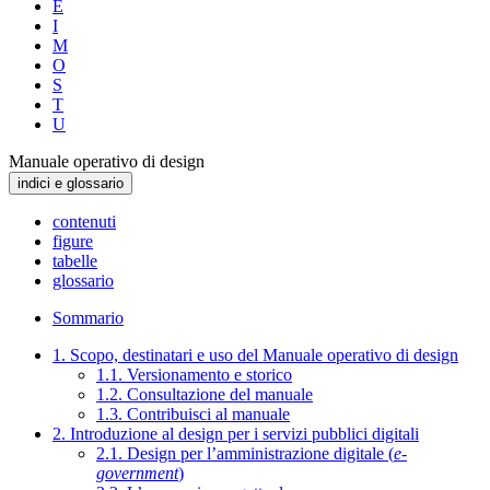
E
I
M
O
S
T
U
Manuale operativo di design
indici e glossario
contenuti
figure
tabelle
glossario
Sommario
1. Scopo, destinatari e uso del Manuale operativo di design
1.1. Versionamento e storico
1.2. Consultazione del manuale
1.3. Contribuisci al manuale
2. Introduzione al design per i servizi pubblici digitali
2.1. Design per l’amministrazione digitale (
e-
government
)