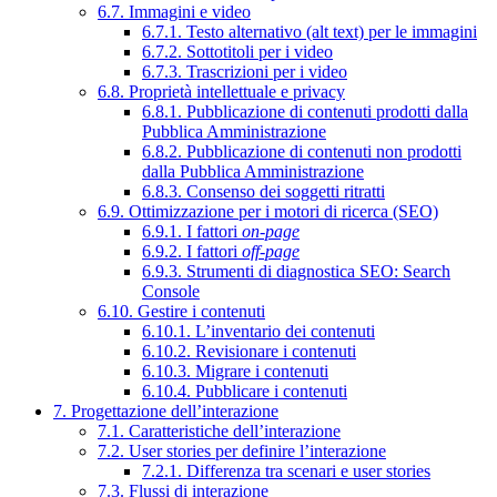
6.7. Immagini e video
6.7.1. Testo alternativo (alt text) per le immagini
6.7.2. Sottotitoli per i video
6.7.3. Trascrizioni per i video
6.8. Proprietà intellettuale e privacy
6.8.1. Pubblicazione di contenuti prodotti dalla
Pubblica Amministrazione
6.8.2. Pubblicazione di contenuti non prodotti
dalla Pubblica Amministrazione
6.8.3. Consenso dei soggetti ritratti
6.9. Ottimizzazione per i motori di ricerca (SEO)
6.9.1. I fattori
on-page
6.9.2. I fattori
off-page
6.9.3. Strumenti di diagnostica SEO: Search
Console
6.10. Gestire i contenuti
6.10.1. L’inventario dei contenuti
6.10.2. Revisionare i contenuti
6.10.3. Migrare i contenuti
6.10.4. Pubblicare i contenuti
7. Progettazione dell’interazione
7.1. Caratteristiche dell’interazione
7.2. User stories per definire l’interazione
7.2.1. Differenza tra scenari e user stories
7.3. Flussi di interazione