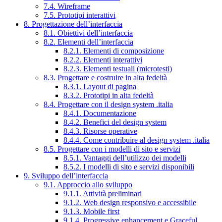
7.4. Wireframe
7.5. Prototipi interattivi
8. Progettazione dell’interfaccia
8.1. Obiettivi dell’interfaccia
8.2. Elementi dell’interfaccia
8.2.1. Elementi di composizione
8.2.2. Elementi interattivi
8.2.3. Elementi testuali (microtesti)
8.3. Progettare e costruire in alta fedeltà
8.3.1. Layout di pagina
8.3.2. Prototipi in alta fedeltà
8.4. Progettare con il design system .italia
8.4.1. Documentazione
8.4.2. Benefici del design system
8.4.3. Risorse operative
8.4.4. Come contribuire al design system .italia
8.5. Progettare con i modelli di sito e servizi
8.5.1. Vantaggi dell’utilizzo dei modelli
8.5.2. I modelli di sito e servizi disponibili
9. Sviluppo dell’interfaccia
9.1. Approccio allo sviluppo
9.1.1. Attività preliminari
9.1.2. Web design responsivo e accessibile
9.1.3. Mobile first
9.1.4. Progressive enhancement e Graceful