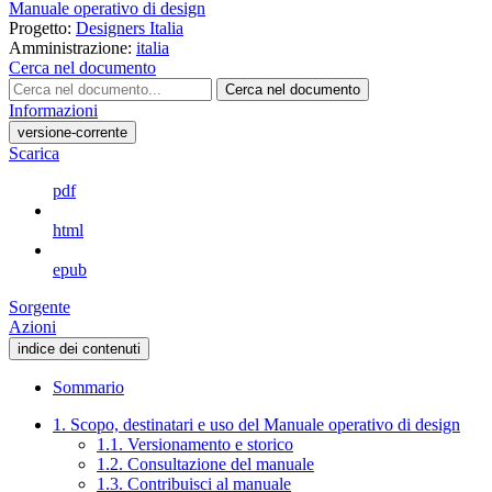
Manuale operativo di design
Progetto:
Designers Italia
Amministrazione:
italia
Cerca nel documento
Cerca nel documento
Informazioni
versione-corrente
Scarica
pdf
html
epub
Sorgente
Azioni
indice dei contenuti
Sommario
1. Scopo, destinatari e uso del Manuale operativo di design
1.1. Versionamento e storico
1.2. Consultazione del manuale
1.3. Contribuisci al manuale