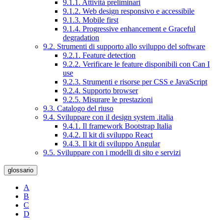
9.1.1. Attività preliminari
9.1.2. Web design responsivo e accessibile
9.1.3. Mobile first
9.1.4. Progressive enhancement e Graceful
degradation
9.2. Strumenti di supporto allo sviluppo del software
9.2.1. Feature detection
9.2.2. Verificare le feature disponibili con Can I
use
9.2.3. Strumenti e risorse per CSS e JavaScript
9.2.4. Supporto browser
9.2.5. Misurare le prestazioni
9.3. Catalogo del riuso
9.4. Sviluppare con il design system .italia
9.4.1. Il framework Bootstrap Italia
9.4.2. Il kit di sviluppo React
9.4.3. Il kit di sviluppo Angular
9.5. Sviluppare con i modelli di sito e servizi
glossario
A
B
C
D