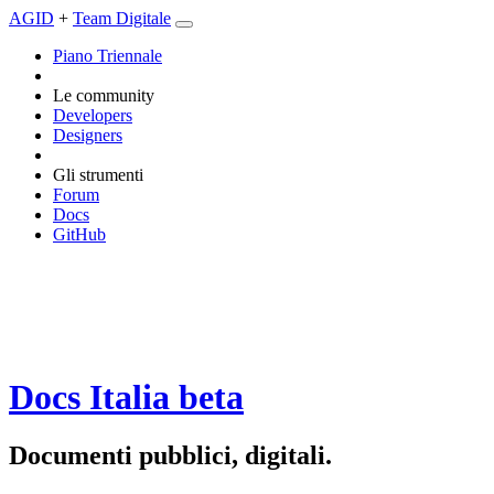
AGID
+
Team Digitale
Piano Triennale
Le community
Developers
Designers
Gli strumenti
Forum
Docs
GitHub
Docs Italia
beta
Documenti pubblici, digitali.