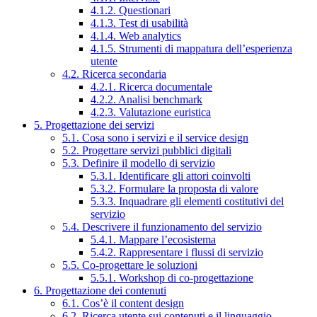
4.1.2. Questionari
4.1.3. Test di usabilità
4.1.4. Web analytics
4.1.5. Strumenti di mappatura dell’esperienza
utente
4.2. Ricerca secondaria
4.2.1. Ricerca documentale
4.2.2. Analisi benchmark
4.2.3. Valutazione euristica
5. Progettazione dei servizi
5.1. Cosa sono i servizi e il service design
5.2. Progettare servizi pubblici digitali
5.3. Definire il modello di servizio
5.3.1. Identificare gli attori coinvolti
5.3.2. Formulare la proposta di valore
5.3.3. Inquadrare gli elementi costitutivi del
servizio
5.4. Descrivere il funzionamento del servizio
5.4.1. Mappare l’ecosistema
5.4.2. Rappresentare i flussi di servizio
5.5. Co-progettare le soluzioni
5.5.1. Workshop di co-progettazione
6. Progettazione dei contenuti
6.1. Cos’è il content design
6.2. Ricerca utente sui contenuti e il linguaggio