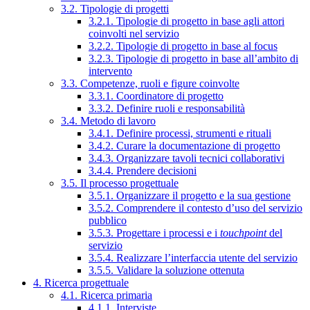
3.2. Tipologie di progetti
3.2.1. Tipologie di progetto in base agli attori
coinvolti nel servizio
3.2.2. Tipologie di progetto in base al focus
3.2.3. Tipologie di progetto in base all’ambito di
intervento
3.3. Competenze, ruoli e figure coinvolte
3.3.1. Coordinatore di progetto
3.3.2. Definire ruoli e responsabilità
3.4. Metodo di lavoro
3.4.1. Definire processi, strumenti e rituali
3.4.2. Curare la documentazione di progetto
3.4.3. Organizzare tavoli tecnici collaborativi
3.4.4. Prendere decisioni
3.5. Il processo progettuale
3.5.1. Organizzare il progetto e la sua gestione
3.5.2. Comprendere il contesto d’uso del servizio
pubblico
3.5.3. Progettare i processi e i
touchpoint
del
servizio
3.5.4. Realizzare l’interfaccia utente del servizio
3.5.5. Validare la soluzione ottenuta
4. Ricerca progettuale
4.1. Ricerca primaria
4.1.1. Interviste