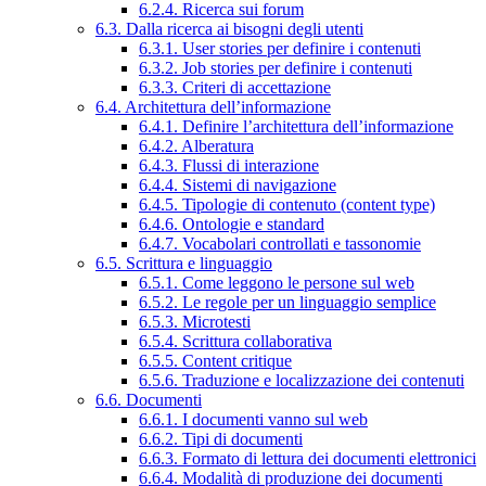
6.2.4. Ricerca sui forum
6.3. Dalla ricerca ai bisogni degli utenti
6.3.1. User stories per definire i contenuti
6.3.2. Job stories per definire i contenuti
6.3.3. Criteri di accettazione
6.4. Architettura dell’informazione
6.4.1. Definire l’architettura dell’informazione
6.4.2. Alberatura
6.4.3. Flussi di interazione
6.4.4. Sistemi di navigazione
6.4.5. Tipologie di contenuto (content type)
6.4.6. Ontologie e standard
6.4.7. Vocabolari controllati e tassonomie
6.5. Scrittura e linguaggio
6.5.1. Come leggono le persone sul web
6.5.2. Le regole per un linguaggio semplice
6.5.3. Microtesti
6.5.4. Scrittura collaborativa
6.5.5. Content critique
6.5.6. Traduzione e localizzazione dei contenuti
6.6. Documenti
6.6.1. I documenti vanno sul web
6.6.2. Tipi di documenti
6.6.3. Formato di lettura dei documenti elettronici
6.6.4. Modalità di produzione dei documenti