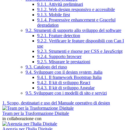
9.1.1. Attività preliminari
9.1.2. Web design responsivo e accessibile
9.1.3. Mobile first
9.1.4. Progressive enhancement e Graceful
degradation
9.2. Strumenti di supporto allo sviluppo del software
9.2.1. Feature detection
9.2.2. Verificare le feature disponibili con Can I
use
9.2.3. Strumenti e risorse per CSS e JavaScript
9.2.4. Supporto browser
9.2.5. Misurare le prestazioni
9.3. Catalogo del riuso
9.4. Sviluppare con il design system .italia
9.4.1. Il framework Bootstrap Italia
9.4.2. Il kit di sviluppo React
9.4.3. Il kit di sviluppo Angular
9.5. Sviluppare con i modelli di sito e servizi
1. Scopo, destinatari e uso del Manuale operativo di design
Team per la Trasformazione Digitale
in collaborazione con
Agenzia per l'Italia Digitale