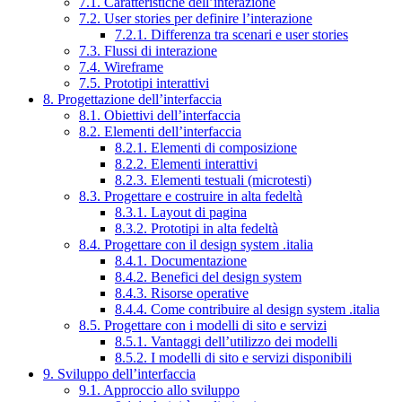
7.1. Caratteristiche dell’interazione
7.2. User stories per definire l’interazione
7.2.1. Differenza tra scenari e user stories
7.3. Flussi di interazione
7.4. Wireframe
7.5. Prototipi interattivi
8. Progettazione dell’interfaccia
8.1. Obiettivi dell’interfaccia
8.2. Elementi dell’interfaccia
8.2.1. Elementi di composizione
8.2.2. Elementi interattivi
8.2.3. Elementi testuali (microtesti)
8.3. Progettare e costruire in alta fedeltà
8.3.1. Layout di pagina
8.3.2. Prototipi in alta fedeltà
8.4. Progettare con il design system .italia
8.4.1. Documentazione
8.4.2. Benefici del design system
8.4.3. Risorse operative
8.4.4. Come contribuire al design system .italia
8.5. Progettare con i modelli di sito e servizi
8.5.1. Vantaggi dell’utilizzo dei modelli
8.5.2. I modelli di sito e servizi disponibili
9. Sviluppo dell’interfaccia
9.1. Approccio allo sviluppo