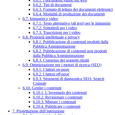
6.6.1. I documenti vanno sul web
6.6.2. Tipi di documenti
6.6.3. Formato di lettura dei documenti elettronici
6.6.4. Modalità di produzione dei documenti
6.7. Immagini e video
6.7.1. Testo alternativo (alt text) per le immagini
6.7.2. Sottotitoli per i video
6.7.3. Trascrizioni per i video
6.8. Proprietà intellettuale e privacy
6.8.1. Pubblicazione di contenuti prodotti dalla
Pubblica Amministrazione
6.8.2. Pubblicazione di contenuti non prodotti
dalla Pubblica Amministrazione
6.8.3. Consenso dei soggetti ritratti
6.9. Ottimizzazione per i motori di ricerca (SEO)
6.9.1. I fattori
on-page
6.9.2. I fattori
off-page
6.9.3. Strumenti di diagnostica SEO: Search
Console
6.10. Gestire i contenuti
6.10.1. L’inventario dei contenuti
6.10.2. Revisionare i contenuti
6.10.3. Migrare i contenuti
6.10.4. Pubblicare i contenuti
7. Progettazione dell’interazione