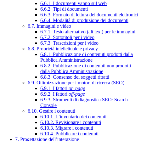
6.6.1. I documenti vanno sul web
6.6.2. Tipi di documenti
6.6.3. Formato di lettura dei documenti elettronici
6.6.4. Modalità di produzione dei documenti
6.7. Immagini e video
6.7.1. Testo alternativo (alt text) per le immagini
6.7.2. Sottotitoli per i video
6.7.3. Trascrizioni per i video
6.8. Proprietà intellettuale e privacy
6.8.1. Pubblicazione di contenuti prodotti dalla
Pubblica Amministrazione
6.8.2. Pubblicazione di contenuti non prodotti
dalla Pubblica Amministrazione
6.8.3. Consenso dei soggetti ritratti
6.9. Ottimizzazione per i motori di ricerca (SEO)
6.9.1. I fattori
on-page
6.9.2. I fattori
off-page
6.9.3. Strumenti di diagnostica SEO: Search
Console
6.10. Gestire i contenuti
6.10.1. L’inventario dei contenuti
6.10.2. Revisionare i contenuti
6.10.3. Migrare i contenuti
6.10.4. Pubblicare i contenuti
7. Progettazione dell’interazione