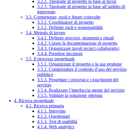
3.2.2. Tipologie di progetto in base al focus
3.2.3. Tipologie di progetto in base all’ambito di
intervento
3.3. Competenze, ruoli e figure coinvolte
3.3.1. Coordinatore di progetto
3.3.2. Definire ruoli e responsabilità
3.4. Metodo di lavoro
3.4.1. Definire processi, strumenti e rituali
3.4.2. Curare la documentazione di progetto
3.4.3. Organizzare tavoli tecnici collaborativi
3.4.4. Prendere decisioni
3.5. Il processo progettuale
3.5.1. Organizzare il progetto e la sua gestione
3.5.2. Comprendere il contesto d’uso del servizio
pubblico
3.5.3. Progettare i processi e i
touchpoint
del
servizio
3.5.4. Realizzare l’interfaccia utente del servizio
3.5.5. Validare la soluzione ottenuta
4. Ricerca progettuale
4.1. Ricerca primaria
4.1.1. Interviste
4.1.2. Questionari
4.1.3. Test di usabilità
4.1.4. Web analytics