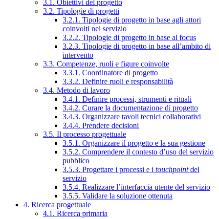
3.1. Obiettivi del progetto
3.2. Tipologie di progetti
3.2.1. Tipologie di progetto in base agli attori
coinvolti nel servizio
3.2.2. Tipologie di progetto in base al focus
3.2.3. Tipologie di progetto in base all’ambito di
intervento
3.3. Competenze, ruoli e figure coinvolte
3.3.1. Coordinatore di progetto
3.3.2. Definire ruoli e responsabilità
3.4. Metodo di lavoro
3.4.1. Definire processi, strumenti e rituali
3.4.2. Curare la documentazione di progetto
3.4.3. Organizzare tavoli tecnici collaborativi
3.4.4. Prendere decisioni
3.5. Il processo progettuale
3.5.1. Organizzare il progetto e la sua gestione
3.5.2. Comprendere il contesto d’uso del servizio
pubblico
3.5.3. Progettare i processi e i
touchpoint
del
servizio
3.5.4. Realizzare l’interfaccia utente del servizio
3.5.5. Validare la soluzione ottenuta
4. Ricerca progettuale
4.1. Ricerca primaria