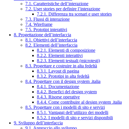
7.1. Caratteristiche dell’interazione
7.2. User stories per definire l’interazione
7.2.1. Differenza tra scenari e user stories
7.3. Flussi di interazione
7.4. Wireframe
7.5. Prototipi interattivi
8. Progettazione dell’interfaccia
8.1. Obiettivi dell’interfaccia
8.2. Elementi dell’interfaccia
8.2.1. Elementi di composizione
8.2.2. Elementi interattivi
8.2.3. Elementi testuali (microtesti)
8.3. Progettare e costruire in alta fedeltà
8.3.1. Layout di pagina
8.3.2. Prototipi in alta fedeltà
8.4. Progettare con il design system .italia
8.4.1. Documentazione
8.4.2. Benefici del design system
8.4.3. Risorse operative
8.4.4. Come contribuire al design system .italia
8.5. Progettare con i modelli di sito e servizi
8.5.1. Vantaggi dell’utilizzo dei modelli
8.5.2. I modelli di sito e servizi disponibili
9. Sviluppo dell’interfaccia
9.1. Approccio allo sviluppo