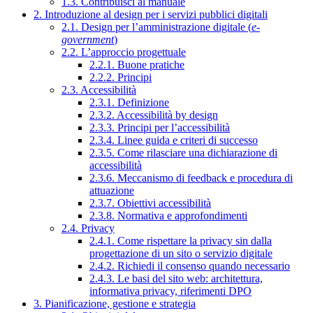
1.3. Contribuisci al manuale
2. Introduzione al design per i servizi pubblici digitali
2.1. Design per l’amministrazione digitale (
e-
government
)
2.2. L’approccio progettuale
2.2.1. Buone pratiche
2.2.2. Principi
2.3. Accessibilità
2.3.1. Definizione
2.3.2. Accessibilità by design
2.3.3. Principi per l’accessibilità
2.3.4. Linee guida e criteri di successo
2.3.5. Come rilasciare una dichiarazione di
accessibilità
2.3.6. Meccanismo di feedback e procedura di
attuazione
2.3.7. Obiettivi accessibilità
2.3.8. Normativa e approfondimenti
2.4. Privacy
2.4.1. Come rispettare la privacy sin dalla
progettazione di un sito o servizio digitale
2.4.2. Richiedi il consenso quando necessario
2.4.3. Le basi del sito web: architettura,
informativa privacy, riferimenti DPO
3. Pianificazione, gestione e strategia