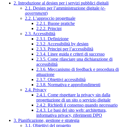
2. Introduzione al design per i servizi pubblici digitali
2.1. Design per l’amministrazione digitale (
e-
government
)
2.2. L’approccio progettuale
2.2.1. Buone pratiche
2.2.2. Principi
2.3. Accessibilità
2.3.1. Definizione
2.3.2. Accessibilità by design
2.3.3. Principi per l’accessibilità
2.3.4. Linee guida e criteri di successo
2.3.5. Come rilasciare una dichiarazione di
accessibilità
2.3.6. Meccanismo di feedback e procedura di
attuazione
2.3.7. Obiettivi accessibilità
2.3.8. Normativa e approfondimenti
2.4. Privacy
2.4.1. Come rispettare la privacy sin dalla
progettazione di un sito o servizio digitale
2.4.2. Richiedi il consenso quando necessario
2.4.3. Le basi del sito web: architettura,
informativa privacy, riferimenti DPO
3. Pianificazione, gestione e strategia
3.1. Obiettivi del progetto