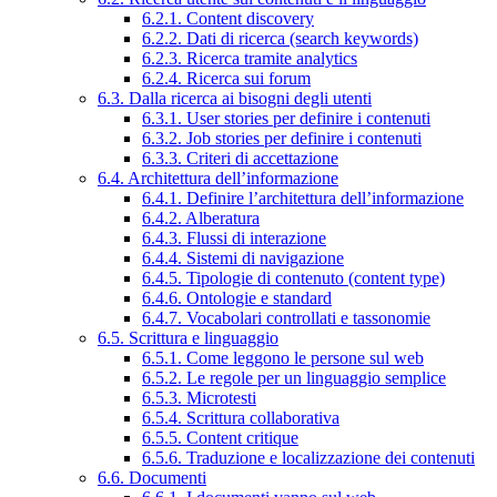
6.2.1. Content discovery
6.2.2. Dati di ricerca (search keywords)
6.2.3. Ricerca tramite analytics
6.2.4. Ricerca sui forum
6.3. Dalla ricerca ai bisogni degli utenti
6.3.1. User stories per definire i contenuti
6.3.2. Job stories per definire i contenuti
6.3.3. Criteri di accettazione
6.4. Architettura dell’informazione
6.4.1. Definire l’architettura dell’informazione
6.4.2. Alberatura
6.4.3. Flussi di interazione
6.4.4. Sistemi di navigazione
6.4.5. Tipologie di contenuto (content type)
6.4.6. Ontologie e standard
6.4.7. Vocabolari controllati e tassonomie
6.5. Scrittura e linguaggio
6.5.1. Come leggono le persone sul web
6.5.2. Le regole per un linguaggio semplice
6.5.3. Microtesti
6.5.4. Scrittura collaborativa
6.5.5. Content critique
6.5.6. Traduzione e localizzazione dei contenuti
6.6. Documenti