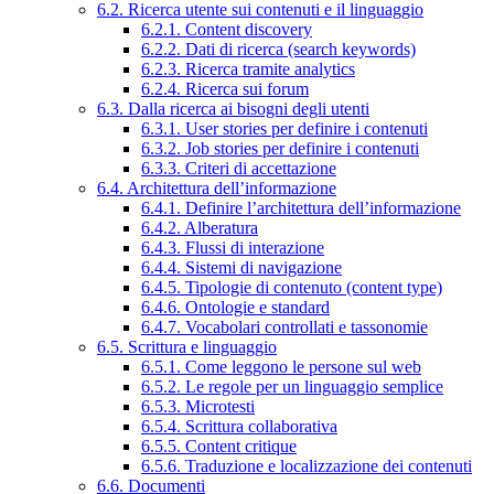
6.2. Ricerca utente sui contenuti e il linguaggio
6.2.1. Content discovery
6.2.2. Dati di ricerca (search keywords)
6.2.3. Ricerca tramite analytics
6.2.4. Ricerca sui forum
6.3. Dalla ricerca ai bisogni degli utenti
6.3.1. User stories per definire i contenuti
6.3.2. Job stories per definire i contenuti
6.3.3. Criteri di accettazione
6.4. Architettura dell’informazione
6.4.1. Definire l’architettura dell’informazione
6.4.2. Alberatura
6.4.3. Flussi di interazione
6.4.4. Sistemi di navigazione
6.4.5. Tipologie di contenuto (content type)
6.4.6. Ontologie e standard
6.4.7. Vocabolari controllati e tassonomie
6.5. Scrittura e linguaggio
6.5.1. Come leggono le persone sul web
6.5.2. Le regole per un linguaggio semplice
6.5.3. Microtesti
6.5.4. Scrittura collaborativa
6.5.5. Content critique
6.5.6. Traduzione e localizzazione dei contenuti
6.6. Documenti