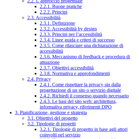
2.2. L’approccio progettuale
2.2.1. Buone pratiche
2.2.2. Principi
2.3. Accessibilità
2.3.1. Definizione
2.3.2. Accessibilità by design
2.3.3. Principi per l’accessibilità
2.3.4. Linee guida e criteri di successo
2.3.5. Come rilasciare una dichiarazione di
accessibilità
2.3.6. Meccanismo di feedback e procedura di
attuazione
2.3.7. Obiettivi accessibilità
2.3.8. Normativa e approfondimenti
2.4. Privacy
2.4.1. Come rispettare la privacy sin dalla
progettazione di un sito o servizio digitale
2.4.2. Richiedi il consenso quando necessario
2.4.3. Le basi del sito web: architettura,
informativa privacy, riferimenti DPO
3. Pianificazione, gestione e strategia
3.1. Obiettivi del progetto
3.2. Tipologie di progetti
3.2.1. Tipologie di progetto in base agli attori
coinvolti nel servizio