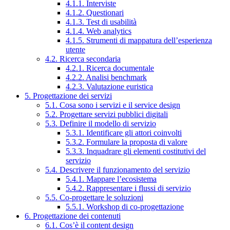
4.1.1. Interviste
4.1.2. Questionari
4.1.3. Test di usabilità
4.1.4. Web analytics
4.1.5. Strumenti di mappatura dell’esperienza
utente
4.2. Ricerca secondaria
4.2.1. Ricerca documentale
4.2.2. Analisi benchmark
4.2.3. Valutazione euristica
5. Progettazione dei servizi
5.1. Cosa sono i servizi e il service design
5.2. Progettare servizi pubblici digitali
5.3. Definire il modello di servizio
5.3.1. Identificare gli attori coinvolti
5.3.2. Formulare la proposta di valore
5.3.3. Inquadrare gli elementi costitutivi del
servizio
5.4. Descrivere il funzionamento del servizio
5.4.1. Mappare l’ecosistema
5.4.2. Rappresentare i flussi di servizio
5.5. Co-progettare le soluzioni
5.5.1. Workshop di co-progettazione
6. Progettazione dei contenuti
6.1. Cos’è il content design