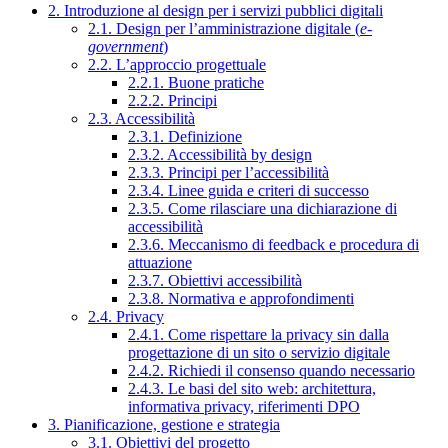
2. Introduzione al design per i servizi pubblici digitali
2.1. Design per l’amministrazione digitale (
e-
government
)
2.2. L’approccio progettuale
2.2.1. Buone pratiche
2.2.2. Principi
2.3. Accessibilità
2.3.1. Definizione
2.3.2. Accessibilità by design
2.3.3. Principi per l’accessibilità
2.3.4. Linee guida e criteri di successo
2.3.5. Come rilasciare una dichiarazione di
accessibilità
2.3.6. Meccanismo di feedback e procedura di
attuazione
2.3.7. Obiettivi accessibilità
2.3.8. Normativa e approfondimenti
2.4. Privacy
2.4.1. Come rispettare la privacy sin dalla
progettazione di un sito o servizio digitale
2.4.2. Richiedi il consenso quando necessario
2.4.3. Le basi del sito web: architettura,
informativa privacy, riferimenti DPO
3. Pianificazione, gestione e strategia
3.1. Obiettivi del progetto