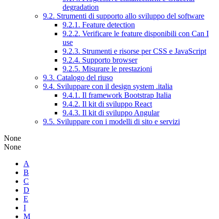
degradation
9.2. Strumenti di supporto allo sviluppo del software
9.2.1. Feature detection
9.2.2. Verificare le feature disponibili con Can I
use
9.2.3. Strumenti e risorse per CSS e JavaScript
9.2.4. Supporto browser
9.2.5. Misurare le prestazioni
9.3. Catalogo del riuso
9.4. Sviluppare con il design system .italia
9.4.1. Il framework Bootstrap Italia
9.4.2. Il kit di sviluppo React
9.4.3. Il kit di sviluppo Angular
9.5. Sviluppare con i modelli di sito e servizi
None
None
A
B
C
D
E
I
M