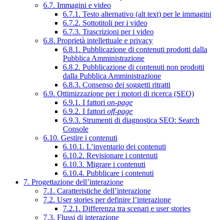
6.7. Immagini e video
6.7.1. Testo alternativo (alt text) per le immagini
6.7.2. Sottotitoli per i video
6.7.3. Trascrizioni per i video
6.8. Proprietà intellettuale e privacy
6.8.1. Pubblicazione di contenuti prodotti dalla
Pubblica Amministrazione
6.8.2. Pubblicazione di contenuti non prodotti
dalla Pubblica Amministrazione
6.8.3. Consenso dei soggetti ritratti
6.9. Ottimizzazione per i motori di ricerca (SEO)
6.9.1. I fattori
on-page
6.9.2. I fattori
off-page
6.9.3. Strumenti di diagnostica SEO: Search
Console
6.10. Gestire i contenuti
6.10.1. L’inventario dei contenuti
6.10.2. Revisionare i contenuti
6.10.3. Migrare i contenuti
6.10.4. Pubblicare i contenuti
7. Progettazione dell’interazione
7.1. Caratteristiche dell’interazione
7.2. User stories per definire l’interazione
7.2.1. Differenza tra scenari e user stories
7.3. Flussi di interazione