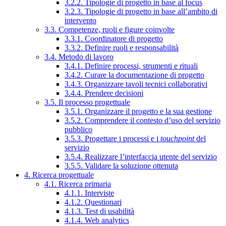
3.2.2. Tipologie di progetto in base al focus
3.2.3. Tipologie di progetto in base all’ambito di
intervento
3.3. Competenze, ruoli e figure coinvolte
3.3.1. Coordinatore di progetto
3.3.2. Definire ruoli e responsabilità
3.4. Metodo di lavoro
3.4.1. Definire processi, strumenti e rituali
3.4.2. Curare la documentazione di progetto
3.4.3. Organizzare tavoli tecnici collaborativi
3.4.4. Prendere decisioni
3.5. Il processo progettuale
3.5.1. Organizzare il progetto e la sua gestione
3.5.2. Comprendere il contesto d’uso del servizio
pubblico
3.5.3. Progettare i processi e i
touchpoint
del
servizio
3.5.4. Realizzare l’interfaccia utente del servizio
3.5.5. Validare la soluzione ottenuta
4. Ricerca progettuale
4.1. Ricerca primaria
4.1.1. Interviste
4.1.2. Questionari
4.1.3. Test di usabilità
4.1.4. Web analytics