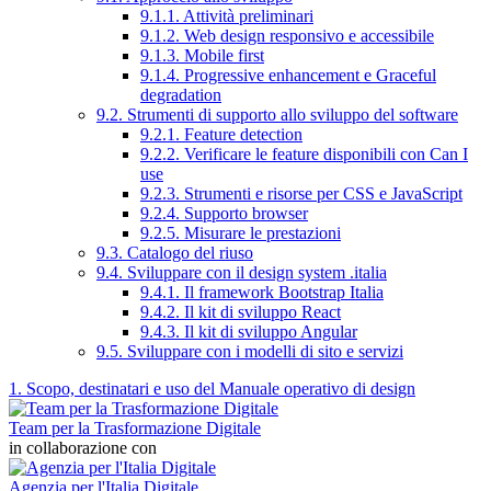
9.1.1. Attività preliminari
9.1.2. Web design responsivo e accessibile
9.1.3. Mobile first
9.1.4. Progressive enhancement e Graceful
degradation
9.2. Strumenti di supporto allo sviluppo del software
9.2.1. Feature detection
9.2.2. Verificare le feature disponibili con Can I
use
9.2.3. Strumenti e risorse per CSS e JavaScript
9.2.4. Supporto browser
9.2.5. Misurare le prestazioni
9.3. Catalogo del riuso
9.4. Sviluppare con il design system .italia
9.4.1. Il framework Bootstrap Italia
9.4.2. Il kit di sviluppo React
9.4.3. Il kit di sviluppo Angular
9.5. Sviluppare con i modelli di sito e servizi
1. Scopo, destinatari e uso del Manuale operativo di design
Team per la Trasformazione Digitale
in collaborazione con
Agenzia per l'Italia Digitale