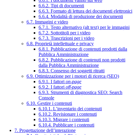
6.6.1. I documenti vanno sul web
6.6.2. Tipi di documenti
6.6.3. Formato di lettura dei documenti elettronici
6.6.4. Modalità di produzione dei documenti
6.7. Immagini e video
6.7.1. Testo alternativo (alt text) per le immagini
6.7.2. Sottotitoli per i video
6.7.3. Trascrizioni per i video
6.8. Proprietà intellettuale e privacy
6.8.1. Pubblicazione di contenuti prodotti dalla
Pubblica Amministrazione
6.8.2. Pubblicazione di contenuti non prodotti
dalla Pubblica Amministrazione
6.8.3. Consenso dei soggetti ritratti
6.9. Ottimizzazione per i motori di ricerca (SEO)
6.9.1. I fattori
on-page
6.9.2. I fattori
off-page
6.9.3. Strumenti di diagnostica SEO: Search
Console
6.10. Gestire i contenuti
6.10.1. L’inventario dei contenuti
6.10.2. Revisionare i contenuti
6.10.3. Migrare i contenuti
6.10.4. Pubblicare i contenuti
7. Progettazione dell’interazione