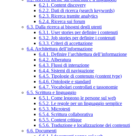
6.2.1. Content discovery
6.2.2. Dati di ricerca (search keywords)
6.2.3. Ricerca tramite analytics
6.2.4. Ricerca sui forum
6.3. Dalla ricerca ai bisogni degli utenti
6.3.1. User stories per definire i contenuti
6.3.2. Job stories per definire i contenuti
6.3.3. Criteri di accettazione
6.4. Architettura dell’informazione
6.4.1. Definire l’architettura dell’informazione
6.4.2. Alberatura
6.4.3. Flussi di interazione
6.4.4. Sistemi di navigazione
6.4.5. Tipologie di contenuto (content type)
6.4.6. Ontologie e standard
6.4.7. Vocabolari controllati e tassonomie
6.5. Scrittura e linguaggio
6.5.1. Come leggono le persone sul web
6.5.2. Le regole per un linguaggio semplice
6.5.3. Microtesti
6.5.4. Scrittura collaborativa
6.5.5. Content critique
6.5.6. Traduzione e localizzazione dei contenuti
6.6. Documenti