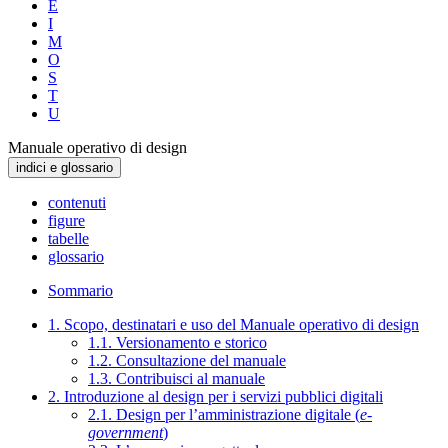
E
I
M
O
S
T
U
Manuale operativo di design
indici e glossario
contenuti
figure
tabelle
glossario
Sommario
1. Scopo, destinatari e uso del Manuale operativo di design
1.1. Versionamento e storico
1.2. Consultazione del manuale
1.3. Contribuisci al manuale
2. Introduzione al design per i servizi pubblici digitali
2.1. Design per l’amministrazione digitale (
e-
government
)