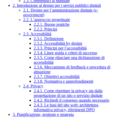
1.3. Contribuisci al manuale
2. Introduzione al design per i servizi pubblici digitali
2.1. Design per l’amministrazione digitale (
e-
government
)
2.2. L’approccio progettuale
2.2.1. Buone pratiche
2.2.2. Principi
2.3. Accessibilità
2.3.1. Definizione
2.3.2. Accessibilità by design
2.3.3. Principi per l’accessibilità
2.3.4. Linee guida e criteri di successo
2.3.5. Come rilasciare una dichiarazione di
accessibilità
2.3.6. Meccanismo di feedback e procedura di
attuazione
2.3.7. Obiettivi accessibilità
2.3.8. Normativa e approfondimenti
2.4. Privacy
2.4.1. Come rispettare la privacy sin dalla
progettazione di un sito o servizio digitale
2.4.2. Richiedi il consenso quando necessario
2.4.3. Le basi del sito web: architettura,
informativa privacy, riferimenti DPO
3. Pianificazione, gestione e strategia