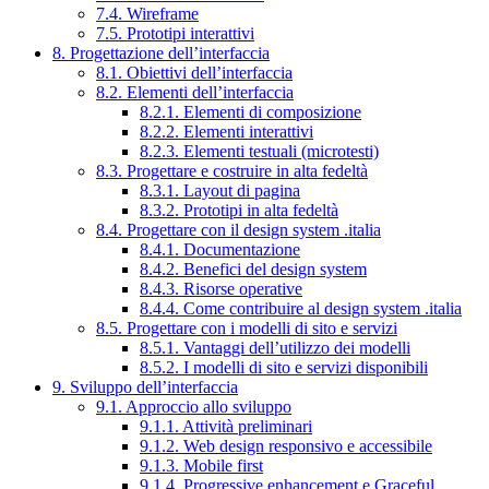
7.4. Wireframe
7.5. Prototipi interattivi
8. Progettazione dell’interfaccia
8.1. Obiettivi dell’interfaccia
8.2. Elementi dell’interfaccia
8.2.1. Elementi di composizione
8.2.2. Elementi interattivi
8.2.3. Elementi testuali (microtesti)
8.3. Progettare e costruire in alta fedeltà
8.3.1. Layout di pagina
8.3.2. Prototipi in alta fedeltà
8.4. Progettare con il design system .italia
8.4.1. Documentazione
8.4.2. Benefici del design system
8.4.3. Risorse operative
8.4.4. Come contribuire al design system .italia
8.5. Progettare con i modelli di sito e servizi
8.5.1. Vantaggi dell’utilizzo dei modelli
8.5.2. I modelli di sito e servizi disponibili
9. Sviluppo dell’interfaccia
9.1. Approccio allo sviluppo
9.1.1. Attività preliminari
9.1.2. Web design responsivo e accessibile
9.1.3. Mobile first
9.1.4. Progressive enhancement e Graceful