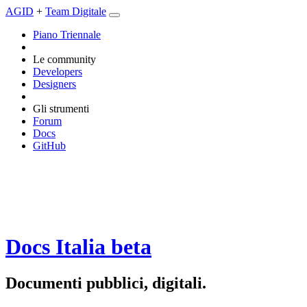
AGID
+
Team Digitale
Piano Triennale
Le community
Developers
Designers
Gli strumenti
Forum
Docs
GitHub
Docs Italia
beta
Documenti pubblici, digitali.