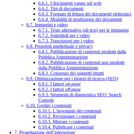
6.6.1. I documenti vanno sul web
6.6.2. Tipi di documenti
6.6.3. Formato di lettura dei documenti elettronici
6.6.4. Modalità di produzione dei documenti
6.7. Immagini e video
6.7.1. Testo alternativo (alt text) per le immagini
6.7.2. Sottotitoli per i video
6.7.3. Trascrizioni per i video
6.8. Proprietà intellettuale e privacy
6.8.1. Pubblicazione di contenuti prodotti dalla
Pubblica Amministrazione
6.8.2. Pubblicazione di contenuti non prodotti
dalla Pubblica Amministrazione
6.8.3. Consenso dei soggetti ritratti
6.9. Ottimizzazione per i motori di ricerca (SEO)
6.9.1. I fattori
on-page
6.9.2. I fattori
off-page
6.9.3. Strumenti di diagnostica SEO: Search
Console
6.10. Gestire i contenuti
6.10.1. L’inventario dei contenuti
6.10.2. Revisionare i contenuti
6.10.3. Migrare i contenuti
6.10.4. Pubblicare i contenuti
7. Progettazione dell’interazione