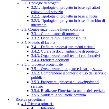
3.2. Tipologie di progetti
3.2.1. Tipologie di progetto in base agli attori
coinvolti nel servizio
3.2.2. Tipologie di progetto in base al focus
3.2.3. Tipologie di progetto in base all’ambito di
intervento
3.3. Competenze, ruoli e figure coinvolte
3.3.1. Coordinatore di progetto
3.3.2. Definire ruoli e responsabilità
3.4. Metodo di lavoro
3.4.1. Definire processi, strumenti e rituali
3.4.2. Curare la documentazione di progetto
3.4.3. Organizzare tavoli tecnici collaborativi
3.4.4. Prendere decisioni
3.5. Il processo progettuale
3.5.1. Organizzare il progetto e la sua gestione
3.5.2. Comprendere il contesto d’uso del servizio
pubblico
3.5.3. Progettare i processi e i
touchpoint
del
servizio
3.5.4. Realizzare l’interfaccia utente del servizio
3.5.5. Validare la soluzione ottenuta
4. Ricerca progettuale
4.1. Ricerca primaria
4.1.1. Interviste