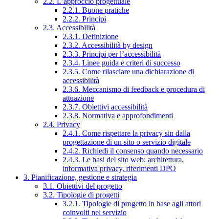
2.2. L’approccio progettuale
2.2.1. Buone pratiche
2.2.2. Principi
2.3. Accessibilità
2.3.1. Definizione
2.3.2. Accessibilità by design
2.3.3. Principi per l’accessibilità
2.3.4. Linee guida e criteri di successo
2.3.5. Come rilasciare una dichiarazione di
accessibilità
2.3.6. Meccanismo di feedback e procedura di
attuazione
2.3.7. Obiettivi accessibilità
2.3.8. Normativa e approfondimenti
2.4. Privacy
2.4.1. Come rispettare la privacy sin dalla
progettazione di un sito o servizio digitale
2.4.2. Richiedi il consenso quando necessario
2.4.3. Le basi del sito web: architettura,
informativa privacy, riferimenti DPO
3. Pianificazione, gestione e strategia
3.1. Obiettivi del progetto
3.2. Tipologie di progetti
3.2.1. Tipologie di progetto in base agli attori
coinvolti nel servizio