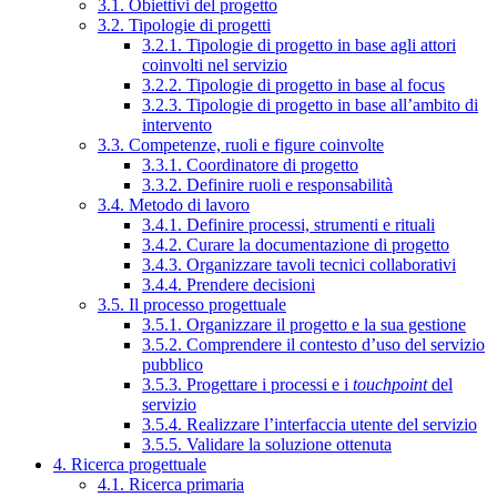
3.1. Obiettivi del progetto
3.2. Tipologie di progetti
3.2.1. Tipologie di progetto in base agli attori
coinvolti nel servizio
3.2.2. Tipologie di progetto in base al focus
3.2.3. Tipologie di progetto in base all’ambito di
intervento
3.3. Competenze, ruoli e figure coinvolte
3.3.1. Coordinatore di progetto
3.3.2. Definire ruoli e responsabilità
3.4. Metodo di lavoro
3.4.1. Definire processi, strumenti e rituali
3.4.2. Curare la documentazione di progetto
3.4.3. Organizzare tavoli tecnici collaborativi
3.4.4. Prendere decisioni
3.5. Il processo progettuale
3.5.1. Organizzare il progetto e la sua gestione
3.5.2. Comprendere il contesto d’uso del servizio
pubblico
3.5.3. Progettare i processi e i
touchpoint
del
servizio
3.5.4. Realizzare l’interfaccia utente del servizio
3.5.5. Validare la soluzione ottenuta
4. Ricerca progettuale
4.1. Ricerca primaria