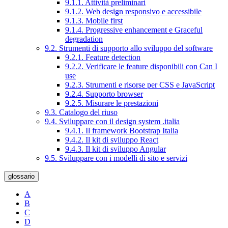
9.1.1. Attività preliminari
9.1.2. Web design responsivo e accessibile
9.1.3. Mobile first
9.1.4. Progressive enhancement e Graceful
degradation
9.2. Strumenti di supporto allo sviluppo del software
9.2.1. Feature detection
9.2.2. Verificare le feature disponibili con Can I
use
9.2.3. Strumenti e risorse per CSS e JavaScript
9.2.4. Supporto browser
9.2.5. Misurare le prestazioni
9.3. Catalogo del riuso
9.4. Sviluppare con il design system .italia
9.4.1. Il framework Bootstrap Italia
9.4.2. Il kit di sviluppo React
9.4.3. Il kit di sviluppo Angular
9.5. Sviluppare con i modelli di sito e servizi
glossario
A
B
C
D