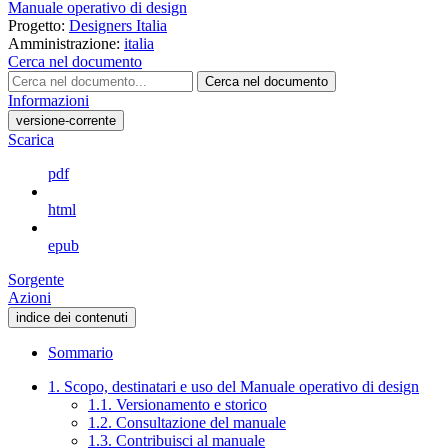
Manuale operativo di design
Progetto:
Designers Italia
Amministrazione:
italia
Cerca nel documento
Cerca nel documento
Informazioni
versione-corrente
Scarica
pdf
html
epub
Sorgente
Azioni
indice dei contenuti
Sommario
1. Scopo, destinatari e uso del Manuale operativo di design
1.1. Versionamento e storico
1.2. Consultazione del manuale
1.3. Contribuisci al manuale