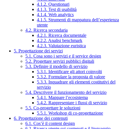
4.1.2. Questionari
4.1.3. Test di usabilità
4.1.4. Web analytics
4.1.5. Strumenti di mappatura dell’esperienza
utente
4.2. Ricerca secondaria
4.2.1. Ricerca documentale
4.2.2. Analisi benchmark
4.2.3. Valutazione euristica
5. Progettazione dei servizi
5.1. Cosa sono i servizi e il service design
5.2. Progettare servizi pubblici digitali
5.3. Definire il modello di servizio
5.3.1. Identificare gli attori coinvolti
5.3.2. Formulare la proposta di valore
5.3.3. Inquadrare gli elementi costitutivi del
servizio
5.4. Descrivere il funzionamento del servizio
5.4.1. Mappare l’ecosistema
5.4.2. Rappresentare i flussi di servizio
5.5. Co-progettare le soluzioni
5.5.1. Workshop di co-progettazione
6. Progettazione dei contenuti
6.1. Cos’è il content design
6.2. Ricerca utente sui contenuti e il linguaggio