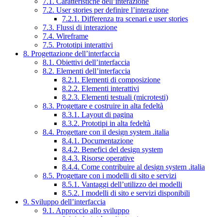
7.1. Caratteristiche dell’interazione
7.2. User stories per definire l’interazione
7.2.1. Differenza tra scenari e user stories
7.3. Flussi di interazione
7.4. Wireframe
7.5. Prototipi interattivi
8. Progettazione dell’interfaccia
8.1. Obiettivi dell’interfaccia
8.2. Elementi dell’interfaccia
8.2.1. Elementi di composizione
8.2.2. Elementi interattivi
8.2.3. Elementi testuali (microtesti)
8.3. Progettare e costruire in alta fedeltà
8.3.1. Layout di pagina
8.3.2. Prototipi in alta fedeltà
8.4. Progettare con il design system .italia
8.4.1. Documentazione
8.4.2. Benefici del design system
8.4.3. Risorse operative
8.4.4. Come contribuire al design system .italia
8.5. Progettare con i modelli di sito e servizi
8.5.1. Vantaggi dell’utilizzo dei modelli
8.5.2. I modelli di sito e servizi disponibili
9. Sviluppo dell’interfaccia
9.1. Approccio allo sviluppo