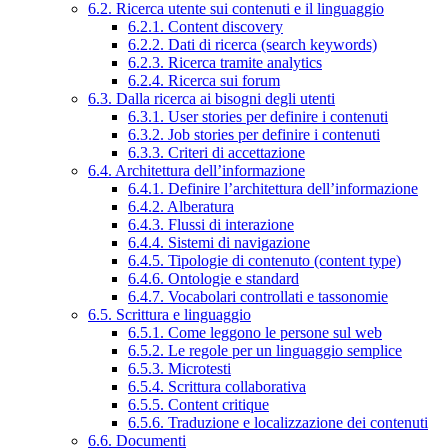
6.2. Ricerca utente sui contenuti e il linguaggio
6.2.1. Content discovery
6.2.2. Dati di ricerca (search keywords)
6.2.3. Ricerca tramite analytics
6.2.4. Ricerca sui forum
6.3. Dalla ricerca ai bisogni degli utenti
6.3.1. User stories per definire i contenuti
6.3.2. Job stories per definire i contenuti
6.3.3. Criteri di accettazione
6.4. Architettura dell’informazione
6.4.1. Definire l’architettura dell’informazione
6.4.2. Alberatura
6.4.3. Flussi di interazione
6.4.4. Sistemi di navigazione
6.4.5. Tipologie di contenuto (content type)
6.4.6. Ontologie e standard
6.4.7. Vocabolari controllati e tassonomie
6.5. Scrittura e linguaggio
6.5.1. Come leggono le persone sul web
6.5.2. Le regole per un linguaggio semplice
6.5.3. Microtesti
6.5.4. Scrittura collaborativa
6.5.5. Content critique
6.5.6. Traduzione e localizzazione dei contenuti
6.6. Documenti