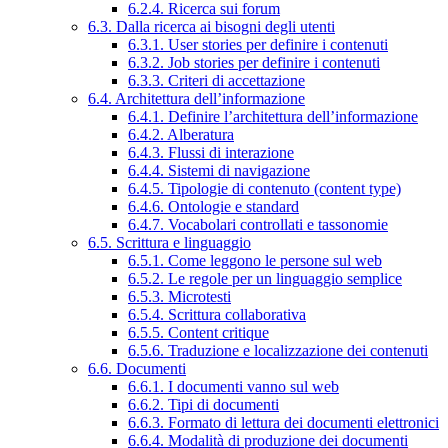
6.2.4. Ricerca sui forum
6.3. Dalla ricerca ai bisogni degli utenti
6.3.1. User stories per definire i contenuti
6.3.2. Job stories per definire i contenuti
6.3.3. Criteri di accettazione
6.4. Architettura dell’informazione
6.4.1. Definire l’architettura dell’informazione
6.4.2. Alberatura
6.4.3. Flussi di interazione
6.4.4. Sistemi di navigazione
6.4.5. Tipologie di contenuto (content type)
6.4.6. Ontologie e standard
6.4.7. Vocabolari controllati e tassonomie
6.5. Scrittura e linguaggio
6.5.1. Come leggono le persone sul web
6.5.2. Le regole per un linguaggio semplice
6.5.3. Microtesti
6.5.4. Scrittura collaborativa
6.5.5. Content critique
6.5.6. Traduzione e localizzazione dei contenuti
6.6. Documenti
6.6.1. I documenti vanno sul web
6.6.2. Tipi di documenti
6.6.3. Formato di lettura dei documenti elettronici
6.6.4. Modalità di produzione dei documenti