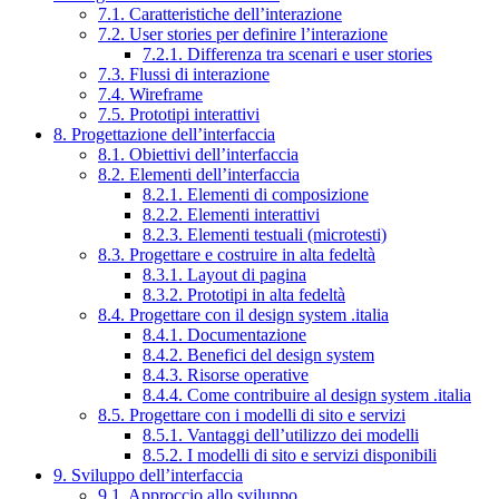
7.1. Caratteristiche dell’interazione
7.2. User stories per definire l’interazione
7.2.1. Differenza tra scenari e user stories
7.3. Flussi di interazione
7.4. Wireframe
7.5. Prototipi interattivi
8. Progettazione dell’interfaccia
8.1. Obiettivi dell’interfaccia
8.2. Elementi dell’interfaccia
8.2.1. Elementi di composizione
8.2.2. Elementi interattivi
8.2.3. Elementi testuali (microtesti)
8.3. Progettare e costruire in alta fedeltà
8.3.1. Layout di pagina
8.3.2. Prototipi in alta fedeltà
8.4. Progettare con il design system .italia
8.4.1. Documentazione
8.4.2. Benefici del design system
8.4.3. Risorse operative
8.4.4. Come contribuire al design system .italia
8.5. Progettare con i modelli di sito e servizi
8.5.1. Vantaggi dell’utilizzo dei modelli
8.5.2. I modelli di sito e servizi disponibili
9. Sviluppo dell’interfaccia
9.1. Approccio allo sviluppo