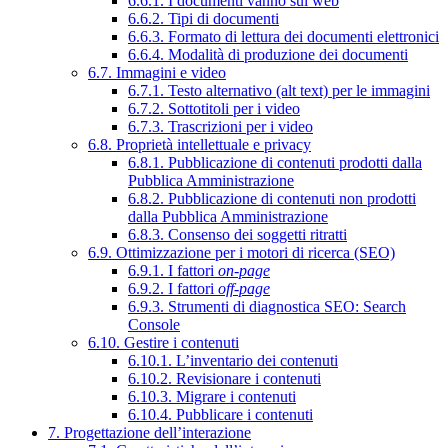
6.6.1. I documenti vanno sul web
6.6.2. Tipi di documenti
6.6.3. Formato di lettura dei documenti elettronici
6.6.4. Modalità di produzione dei documenti
6.7. Immagini e video
6.7.1. Testo alternativo (alt text) per le immagini
6.7.2. Sottotitoli per i video
6.7.3. Trascrizioni per i video
6.8. Proprietà intellettuale e privacy
6.8.1. Pubblicazione di contenuti prodotti dalla
Pubblica Amministrazione
6.8.2. Pubblicazione di contenuti non prodotti
dalla Pubblica Amministrazione
6.8.3. Consenso dei soggetti ritratti
6.9. Ottimizzazione per i motori di ricerca (SEO)
6.9.1. I fattori
on-page
6.9.2. I fattori
off-page
6.9.3. Strumenti di diagnostica SEO: Search
Console
6.10. Gestire i contenuti
6.10.1. L’inventario dei contenuti
6.10.2. Revisionare i contenuti
6.10.3. Migrare i contenuti
6.10.4. Pubblicare i contenuti
7. Progettazione dell’interazione