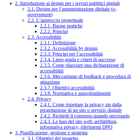
2. Introduzione al design per i servizi pubblici digitali
2.1. Design per l’amministrazione digitale (
e-
government
)
2.2. L’approccio progettuale
2.2.1. Buone pratiche
2.2.2. Principi
2.3. Accessibilità
2.3.1. Definizione
2.3.2. Accessibilità by design
2.3.3. Principi per l’accessibilità
2.3.4. Linee guida e criteri di successo
2.3.5. Come rilasciare una dichiarazione di
accessibilità
2.3.6. Meccanismo di feedback e procedura di
attuazione
2.3.7. Obiettivi accessibilità
2.3.8. Normativa e approfondimenti
2.4. Privacy
2.4.1. Come rispettare la privacy sin dalla
progettazione di un sito o servizio digitale
2.4.2. Richiedi il consenso quando necessario
2.4.3. Le basi del sito web: architettura,
informativa privacy, riferimenti DPO
3. Pianificazione, gestione e strategia
3.1. Obiettivi del progetto