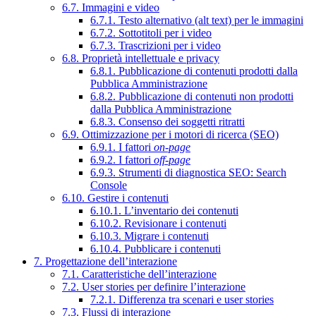
6.7. Immagini e video
6.7.1. Testo alternativo (alt text) per le immagini
6.7.2. Sottotitoli per i video
6.7.3. Trascrizioni per i video
6.8. Proprietà intellettuale e privacy
6.8.1. Pubblicazione di contenuti prodotti dalla
Pubblica Amministrazione
6.8.2. Pubblicazione di contenuti non prodotti
dalla Pubblica Amministrazione
6.8.3. Consenso dei soggetti ritratti
6.9. Ottimizzazione per i motori di ricerca (SEO)
6.9.1. I fattori
on-page
6.9.2. I fattori
off-page
6.9.3. Strumenti di diagnostica SEO: Search
Console
6.10. Gestire i contenuti
6.10.1. L’inventario dei contenuti
6.10.2. Revisionare i contenuti
6.10.3. Migrare i contenuti
6.10.4. Pubblicare i contenuti
7. Progettazione dell’interazione
7.1. Caratteristiche dell’interazione
7.2. User stories per definire l’interazione
7.2.1. Differenza tra scenari e user stories
7.3. Flussi di interazione