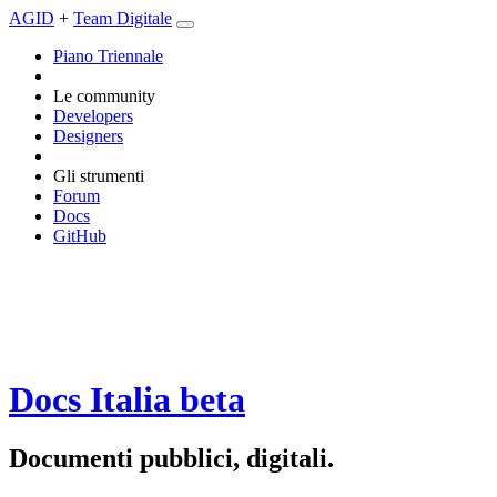
AGID
+
Team Digitale
Piano Triennale
Le community
Developers
Designers
Gli strumenti
Forum
Docs
GitHub
Docs Italia
beta
Documenti pubblici, digitali.