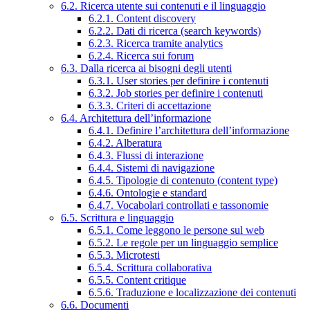
6.2. Ricerca utente sui contenuti e il linguaggio
6.2.1. Content discovery
6.2.2. Dati di ricerca (search keywords)
6.2.3. Ricerca tramite analytics
6.2.4. Ricerca sui forum
6.3. Dalla ricerca ai bisogni degli utenti
6.3.1. User stories per definire i contenuti
6.3.2. Job stories per definire i contenuti
6.3.3. Criteri di accettazione
6.4. Architettura dell’informazione
6.4.1. Definire l’architettura dell’informazione
6.4.2. Alberatura
6.4.3. Flussi di interazione
6.4.4. Sistemi di navigazione
6.4.5. Tipologie di contenuto (content type)
6.4.6. Ontologie e standard
6.4.7. Vocabolari controllati e tassonomie
6.5. Scrittura e linguaggio
6.5.1. Come leggono le persone sul web
6.5.2. Le regole per un linguaggio semplice
6.5.3. Microtesti
6.5.4. Scrittura collaborativa
6.5.5. Content critique
6.5.6. Traduzione e localizzazione dei contenuti
6.6. Documenti