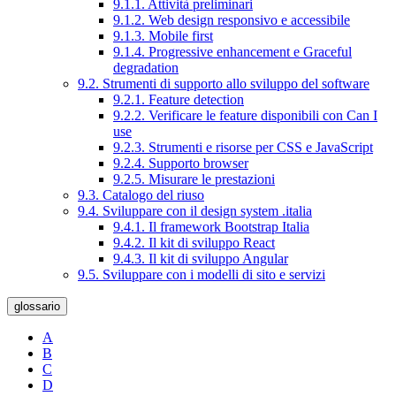
9.1.1. Attività preliminari
9.1.2. Web design responsivo e accessibile
9.1.3. Mobile first
9.1.4. Progressive enhancement e Graceful
degradation
9.2. Strumenti di supporto allo sviluppo del software
9.2.1. Feature detection
9.2.2. Verificare le feature disponibili con Can I
use
9.2.3. Strumenti e risorse per CSS e JavaScript
9.2.4. Supporto browser
9.2.5. Misurare le prestazioni
9.3. Catalogo del riuso
9.4. Sviluppare con il design system .italia
9.4.1. Il framework Bootstrap Italia
9.4.2. Il kit di sviluppo React
9.4.3. Il kit di sviluppo Angular
9.5. Sviluppare con i modelli di sito e servizi
glossario
A
B
C
D