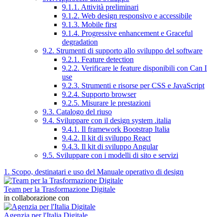
9.1.1. Attività preliminari
9.1.2. Web design responsivo e accessibile
9.1.3. Mobile first
9.1.4. Progressive enhancement e Graceful
degradation
9.2. Strumenti di supporto allo sviluppo del software
9.2.1. Feature detection
9.2.2. Verificare le feature disponibili con Can I
use
9.2.3. Strumenti e risorse per CSS e JavaScript
9.2.4. Supporto browser
9.2.5. Misurare le prestazioni
9.3. Catalogo del riuso
9.4. Sviluppare con il design system .italia
9.4.1. Il framework Bootstrap Italia
9.4.2. Il kit di sviluppo React
9.4.3. Il kit di sviluppo Angular
9.5. Sviluppare con i modelli di sito e servizi
1. Scopo, destinatari e uso del Manuale operativo di design
Team per la Trasformazione Digitale
in collaborazione con
Agenzia per l'Italia Digitale