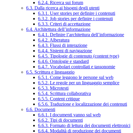
6.2.4. Ricerca sui forum
6.3. Dalla ricerca ai bisogni degli utenti
6.3.1. User stories per definire i contenuti
6.3.2. Job stories per definire i contenuti
6.3.3. Criteri di accettazione
6.4. Architettura dell’informazione
6.4.1. Definire l’architettura dell’informazione
6.4.2. Alberatura
6.4.3. Flussi di interazione
6.4.4. Sistemi di navigazione
6.4.5. Tipologie di contenuto (content type)
6.4.6. Ontologie e standard
6.4.7. Vocabolari controllati e tassonomie
6.5. Scrittura e linguaggio
6.5.1. Come leggono le persone sul web
6.5.2. Le regole per un linguaggio semplice
6.5.3. Microtesti
6.5.4. Scrittura collaborativa
6.5.5. Content critique
6.5.6. Traduzione e localizzazione dei contenuti
6.6. Documenti
6.6.1. I documenti vanno sul web
6.6.2. Tipi di documenti
6.6.3. Formato di lettura dei documenti elettronici
6.6.4. Modalità di produzione dei documenti