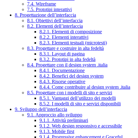
7.4. Wireframe
7.5. Prototipi interattivi
8. Progettazione dell’interfaccia
8.1. Obiettivi dell’interfaccia
8.2. Elementi dell’interfaccia
8.2.1. Elementi di composizione
8.2.2. Elementi interattivi
8.2.3. Elementi testuali (microtesti)
8.3. Progettare e costruire in alta fedeltà
8.3.1. Layout di pagina
8.3.2. Prototipi in alta fedeltà
8.4. Progettare con il design system .italia
8.4.1. Documentazione
8.4.2. Benefici del design system
8.4.3. Risorse operative
8.4.4. Come contribuire al design system .italia
8.5. Progettare con i modelli di sito e servizi
8.5.1. Vantaggi dell’utilizzo dei modelli
8.5.2. I modelli di sito e servizi disponibili
9. Sviluppo dell’interfaccia
9.1. Approccio allo sviluppo
9.1.1. Attività preliminari
9.1.2. Web design responsivo e accessibile
9.1.3. Mobile first
9.1.4. Progressive enhancement e Graceful