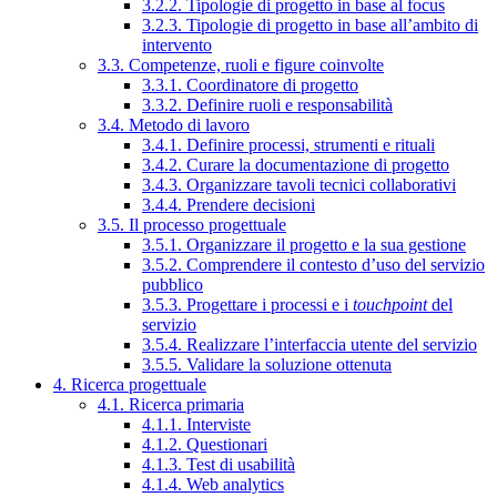
3.2.2. Tipologie di progetto in base al focus
3.2.3. Tipologie di progetto in base all’ambito di
intervento
3.3. Competenze, ruoli e figure coinvolte
3.3.1. Coordinatore di progetto
3.3.2. Definire ruoli e responsabilità
3.4. Metodo di lavoro
3.4.1. Definire processi, strumenti e rituali
3.4.2. Curare la documentazione di progetto
3.4.3. Organizzare tavoli tecnici collaborativi
3.4.4. Prendere decisioni
3.5. Il processo progettuale
3.5.1. Organizzare il progetto e la sua gestione
3.5.2. Comprendere il contesto d’uso del servizio
pubblico
3.5.3. Progettare i processi e i
touchpoint
del
servizio
3.5.4. Realizzare l’interfaccia utente del servizio
3.5.5. Validare la soluzione ottenuta
4. Ricerca progettuale
4.1. Ricerca primaria
4.1.1. Interviste
4.1.2. Questionari
4.1.3. Test di usabilità
4.1.4. Web analytics