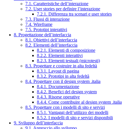
7.1. Caratteristiche dell’interazione
7.2. User stories per definire l’interazione
7.2.1. Differenza tra scenari e user stories
7.3. Flussi di interazione
7.4. Wireframe
7.5. Prototipi interattivi
8. Progettazione dell’interfaccia
8.1. Obiettivi dell’interfaccia
8.2. Elementi dell’interfaccia
8.2.1. Elementi di composizione
8.2.2. Elementi interattivi
8.2.3. Elementi testuali (microtesti)
8.3. Progettare e costruire in alta fedeltà
8.3.1. Layout di pagina
8.3.2. Prototipi in alta fedeltà
8.4. Progettare con il design system .italia
8.4.1. Documentazione
8.4.2. Benefici del design system
8.4.3. Risorse operative
8.4.4. Come contribuire al design system .italia
8.5. Progettare con i modelli di sito e servizi
8.5.1. Vantaggi dell’utilizzo dei modelli
8.5.2. I modelli di sito e servizi disponibili
9. Sviluppo dell’interfaccia
9.1. Approccio allo sviluppo