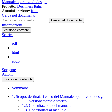
Manuale operativo di design
Progetto:
Designers Italia
Amministrazione:
italia
Cerca nel documento
Cerca nel documento
Informazioni
versione-corrente
Scarica
pdf
html
epub
Sorgente
Azioni
indice dei contenuti
Sommario
1. Scopo, destinatari e uso del Manuale operativo di design
1.1. Versionamento e storico
1.2. Consultazione del manuale
1.3. Contribuisci al manuale