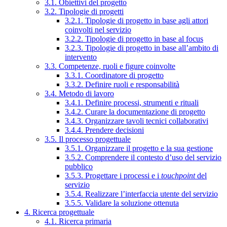
3.1. Obiettivi del progetto
3.2. Tipologie di progetti
3.2.1. Tipologie di progetto in base agli attori
coinvolti nel servizio
3.2.2. Tipologie di progetto in base al focus
3.2.3. Tipologie di progetto in base all’ambito di
intervento
3.3. Competenze, ruoli e figure coinvolte
3.3.1. Coordinatore di progetto
3.3.2. Definire ruoli e responsabilità
3.4. Metodo di lavoro
3.4.1. Definire processi, strumenti e rituali
3.4.2. Curare la documentazione di progetto
3.4.3. Organizzare tavoli tecnici collaborativi
3.4.4. Prendere decisioni
3.5. Il processo progettuale
3.5.1. Organizzare il progetto e la sua gestione
3.5.2. Comprendere il contesto d’uso del servizio
pubblico
3.5.3. Progettare i processi e i
touchpoint
del
servizio
3.5.4. Realizzare l’interfaccia utente del servizio
3.5.5. Validare la soluzione ottenuta
4. Ricerca progettuale
4.1. Ricerca primaria