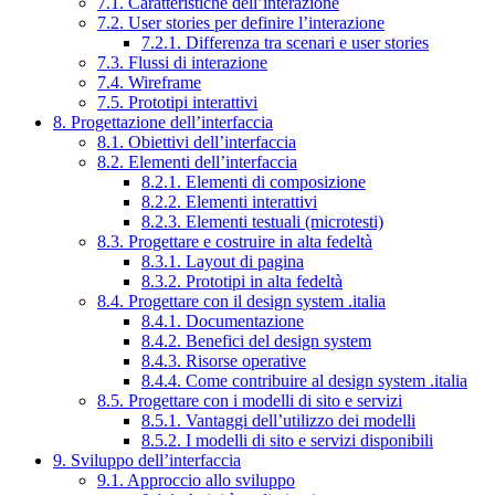
7.1. Caratteristiche dell’interazione
7.2. User stories per definire l’interazione
7.2.1. Differenza tra scenari e user stories
7.3. Flussi di interazione
7.4. Wireframe
7.5. Prototipi interattivi
8. Progettazione dell’interfaccia
8.1. Obiettivi dell’interfaccia
8.2. Elementi dell’interfaccia
8.2.1. Elementi di composizione
8.2.2. Elementi interattivi
8.2.3. Elementi testuali (microtesti)
8.3. Progettare e costruire in alta fedeltà
8.3.1. Layout di pagina
8.3.2. Prototipi in alta fedeltà
8.4. Progettare con il design system .italia
8.4.1. Documentazione
8.4.2. Benefici del design system
8.4.3. Risorse operative
8.4.4. Come contribuire al design system .italia
8.5. Progettare con i modelli di sito e servizi
8.5.1. Vantaggi dell’utilizzo dei modelli
8.5.2. I modelli di sito e servizi disponibili
9. Sviluppo dell’interfaccia
9.1. Approccio allo sviluppo