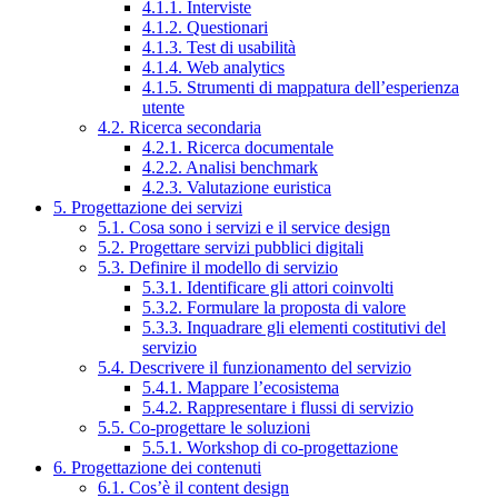
4.1.1. Interviste
4.1.2. Questionari
4.1.3. Test di usabilità
4.1.4. Web analytics
4.1.5. Strumenti di mappatura dell’esperienza
utente
4.2. Ricerca secondaria
4.2.1. Ricerca documentale
4.2.2. Analisi benchmark
4.2.3. Valutazione euristica
5. Progettazione dei servizi
5.1. Cosa sono i servizi e il service design
5.2. Progettare servizi pubblici digitali
5.3. Definire il modello di servizio
5.3.1. Identificare gli attori coinvolti
5.3.2. Formulare la proposta di valore
5.3.3. Inquadrare gli elementi costitutivi del
servizio
5.4. Descrivere il funzionamento del servizio
5.4.1. Mappare l’ecosistema
5.4.2. Rappresentare i flussi di servizio
5.5. Co-progettare le soluzioni
5.5.1. Workshop di co-progettazione
6. Progettazione dei contenuti
6.1. Cos’è il content design