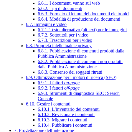
6.6.1. I documenti vanno sul web
6.6.2. Tipi di documenti
6.6.3. Formato di lettura dei documenti elettronici
6.6.4. Modalità di produzione dei documenti
6.7. Immagini e video
6.7.1. Testo alternativo (alt text) per le immagini
6.7.2. Sottotitoli per i video
6.7.3. Trascrizioni per i video
6.8. Proprietà intellettuale e privacy
6.8.1. Pubblicazione di contenuti prodotti dalla
Pubblica Amministrazione
6.8.2. Pubblicazione di contenuti non prodotti
dalla Pubblica Amministrazione
6.8.3. Consenso dei soggetti ritratti
6.9. Ottimizzazione per i motori di ricerca (SEO)
6.9.1. I fattori
on-page
6.9.2. I fattori
off-page
6.9.3. Strumenti di diagnostica SEO: Search
Console
6.10. Gestire i contenuti
6.10.1. L’inventario dei contenuti
6.10.2. Revisionare i contenuti
6.10.3. Migrare i contenuti
6.10.4. Pubblicare i contenuti
7. Progettazione dell’interazione