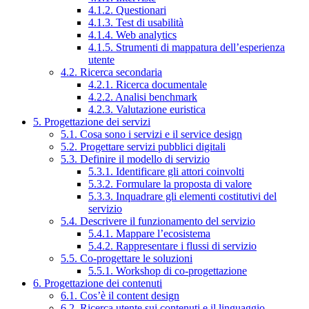
4.1.2. Questionari
4.1.3. Test di usabilità
4.1.4. Web analytics
4.1.5. Strumenti di mappatura dell’esperienza
utente
4.2. Ricerca secondaria
4.2.1. Ricerca documentale
4.2.2. Analisi benchmark
4.2.3. Valutazione euristica
5. Progettazione dei servizi
5.1. Cosa sono i servizi e il service design
5.2. Progettare servizi pubblici digitali
5.3. Definire il modello di servizio
5.3.1. Identificare gli attori coinvolti
5.3.2. Formulare la proposta di valore
5.3.3. Inquadrare gli elementi costitutivi del
servizio
5.4. Descrivere il funzionamento del servizio
5.4.1. Mappare l’ecosistema
5.4.2. Rappresentare i flussi di servizio
5.5. Co-progettare le soluzioni
5.5.1. Workshop di co-progettazione
6. Progettazione dei contenuti
6.1. Cos’è il content design
6.2. Ricerca utente sui contenuti e il linguaggio