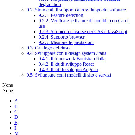
degradation
9.2. Strumenti di supporto allo sviluppo del software
9.2.1. Feature detection
9.2.2. Verificare le feature disponibili con Can I
use
9.2.3. Strumenti e risorse per CSS e JavaScript
9.2.4. Supporto browser
9.2.5. Misurare le prestazioni
9.3. Catalogo del riuso
9.4. Sviluppare con il design system .italia
9.4.1. Il framework Bootstrap Italia
9.4.2. Il kit di sviluppo React
9.4.3. Il kit di sviluppo Angular
9.5. Sviluppare con i modelli di sito e servizi
None
None
A
B
C
D
E
I
M