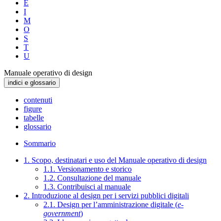
E
I
M
O
S
T
U
Manuale operativo di design
indici e glossario
contenuti
figure
tabelle
glossario
Sommario
1. Scopo, destinatari e uso del Manuale operativo di design
1.1. Versionamento e storico
1.2. Consultazione del manuale
1.3. Contribuisci al manuale
2. Introduzione al design per i servizi pubblici digitali
2.1. Design per l’amministrazione digitale (
e-
government
)