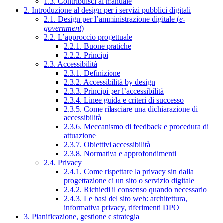
1.3. Contribuisci al manuale
2. Introduzione al design per i servizi pubblici digitali
2.1. Design per l’amministrazione digitale (
e-
government
)
2.2. L’approccio progettuale
2.2.1. Buone pratiche
2.2.2. Principi
2.3. Accessibilità
2.3.1. Definizione
2.3.2. Accessibilità by design
2.3.3. Principi per l’accessibilità
2.3.4. Linee guida e criteri di successo
2.3.5. Come rilasciare una dichiarazione di
accessibilità
2.3.6. Meccanismo di feedback e procedura di
attuazione
2.3.7. Obiettivi accessibilità
2.3.8. Normativa e approfondimenti
2.4. Privacy
2.4.1. Come rispettare la privacy sin dalla
progettazione di un sito o servizio digitale
2.4.2. Richiedi il consenso quando necessario
2.4.3. Le basi del sito web: architettura,
informativa privacy, riferimenti DPO
3. Pianificazione, gestione e strategia