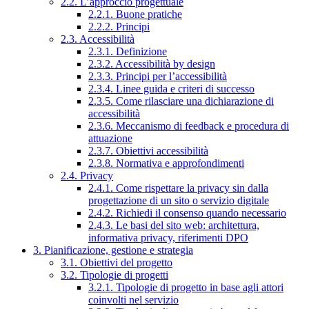
2.2. L’approccio progettuale
2.2.1. Buone pratiche
2.2.2. Principi
2.3. Accessibilità
2.3.1. Definizione
2.3.2. Accessibilità by design
2.3.3. Principi per l’accessibilità
2.3.4. Linee guida e criteri di successo
2.3.5. Come rilasciare una dichiarazione di
accessibilità
2.3.6. Meccanismo di feedback e procedura di
attuazione
2.3.7. Obiettivi accessibilità
2.3.8. Normativa e approfondimenti
2.4. Privacy
2.4.1. Come rispettare la privacy sin dalla
progettazione di un sito o servizio digitale
2.4.2. Richiedi il consenso quando necessario
2.4.3. Le basi del sito web: architettura,
informativa privacy, riferimenti DPO
3. Pianificazione, gestione e strategia
3.1. Obiettivi del progetto
3.2. Tipologie di progetti
3.2.1. Tipologie di progetto in base agli attori
coinvolti nel servizio