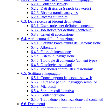
6.2.1. Content discovery
6.2.2. Dati di ricerca (search keywords)
6.2.3. Ricerca tramite analytics
6.2.4. Ricerca sui forum
6.3. Dalla ricerca ai bisogni degli utenti
6.3.1. User stories per definire i contenuti
6.3.2. Job stories per definire i contenuti
6.3.3. Criteri di accettazione
6.4. Architettura dell’informazione
6.4.1. Definire l’architettura dell’informazione
6.4.2. Alberatura
6.4.3. Flussi di interazione
6.4.4. Sistemi di navigazione
6.4.5. Tipologie di contenuto (content type)
6.4.6. Ontologie e standard
6.4.7. Vocabolari controllati e tassonomie
6.5. Scrittura e linguaggio
6.5.1. Come leggono le persone sul web
6.5.2. Le regole per un linguaggio semplice
6.5.3. Microtesti
6.5.4. Scrittura collaborativa
6.5.5. Content critique
6.5.6. Traduzione e localizzazione dei contenuti
6.6. Documenti