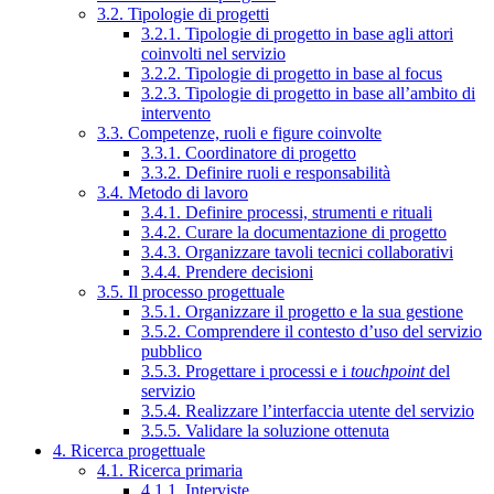
3.2. Tipologie di progetti
3.2.1. Tipologie di progetto in base agli attori
coinvolti nel servizio
3.2.2. Tipologie di progetto in base al focus
3.2.3. Tipologie di progetto in base all’ambito di
intervento
3.3. Competenze, ruoli e figure coinvolte
3.3.1. Coordinatore di progetto
3.3.2. Definire ruoli e responsabilità
3.4. Metodo di lavoro
3.4.1. Definire processi, strumenti e rituali
3.4.2. Curare la documentazione di progetto
3.4.3. Organizzare tavoli tecnici collaborativi
3.4.4. Prendere decisioni
3.5. Il processo progettuale
3.5.1. Organizzare il progetto e la sua gestione
3.5.2. Comprendere il contesto d’uso del servizio
pubblico
3.5.3. Progettare i processi e i
touchpoint
del
servizio
3.5.4. Realizzare l’interfaccia utente del servizio
3.5.5. Validare la soluzione ottenuta
4. Ricerca progettuale
4.1. Ricerca primaria
4.1.1. Interviste