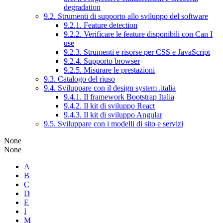
degradation
9.2. Strumenti di supporto allo sviluppo del software
9.2.1. Feature detection
9.2.2. Verificare le feature disponibili con Can I
use
9.2.3. Strumenti e risorse per CSS e JavaScript
9.2.4. Supporto browser
9.2.5. Misurare le prestazioni
9.3. Catalogo del riuso
9.4. Sviluppare con il design system .italia
9.4.1. Il framework Bootstrap Italia
9.4.2. Il kit di sviluppo React
9.4.3. Il kit di sviluppo Angular
9.5. Sviluppare con i modelli di sito e servizi
None
None
A
B
C
D
E
I
M