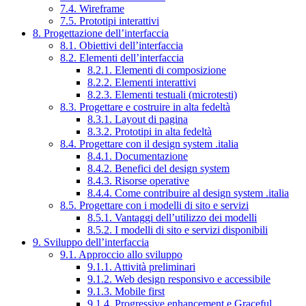
7.4. Wireframe
7.5. Prototipi interattivi
8. Progettazione dell’interfaccia
8.1. Obiettivi dell’interfaccia
8.2. Elementi dell’interfaccia
8.2.1. Elementi di composizione
8.2.2. Elementi interattivi
8.2.3. Elementi testuali (microtesti)
8.3. Progettare e costruire in alta fedeltà
8.3.1. Layout di pagina
8.3.2. Prototipi in alta fedeltà
8.4. Progettare con il design system .italia
8.4.1. Documentazione
8.4.2. Benefici del design system
8.4.3. Risorse operative
8.4.4. Come contribuire al design system .italia
8.5. Progettare con i modelli di sito e servizi
8.5.1. Vantaggi dell’utilizzo dei modelli
8.5.2. I modelli di sito e servizi disponibili
9. Sviluppo dell’interfaccia
9.1. Approccio allo sviluppo
9.1.1. Attività preliminari
9.1.2. Web design responsivo e accessibile
9.1.3. Mobile first
9.1.4. Progressive enhancement e Graceful