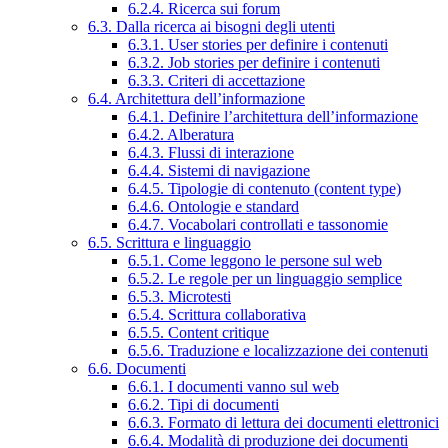
6.2.4. Ricerca sui forum
6.3. Dalla ricerca ai bisogni degli utenti
6.3.1. User stories per definire i contenuti
6.3.2. Job stories per definire i contenuti
6.3.3. Criteri di accettazione
6.4. Architettura dell’informazione
6.4.1. Definire l’architettura dell’informazione
6.4.2. Alberatura
6.4.3. Flussi di interazione
6.4.4. Sistemi di navigazione
6.4.5. Tipologie di contenuto (content type)
6.4.6. Ontologie e standard
6.4.7. Vocabolari controllati e tassonomie
6.5. Scrittura e linguaggio
6.5.1. Come leggono le persone sul web
6.5.2. Le regole per un linguaggio semplice
6.5.3. Microtesti
6.5.4. Scrittura collaborativa
6.5.5. Content critique
6.5.6. Traduzione e localizzazione dei contenuti
6.6. Documenti
6.6.1. I documenti vanno sul web
6.6.2. Tipi di documenti
6.6.3. Formato di lettura dei documenti elettronici
6.6.4. Modalità di produzione dei documenti