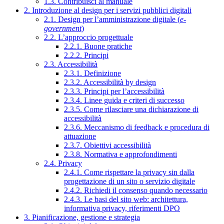
1.3. Contribuisci al manuale
2. Introduzione al design per i servizi pubblici digitali
2.1. Design per l’amministrazione digitale (
e-
government
)
2.2. L’approccio progettuale
2.2.1. Buone pratiche
2.2.2. Principi
2.3. Accessibilità
2.3.1. Definizione
2.3.2. Accessibilità by design
2.3.3. Principi per l’accessibilità
2.3.4. Linee guida e criteri di successo
2.3.5. Come rilasciare una dichiarazione di
accessibilità
2.3.6. Meccanismo di feedback e procedura di
attuazione
2.3.7. Obiettivi accessibilità
2.3.8. Normativa e approfondimenti
2.4. Privacy
2.4.1. Come rispettare la privacy sin dalla
progettazione di un sito o servizio digitale
2.4.2. Richiedi il consenso quando necessario
2.4.3. Le basi del sito web: architettura,
informativa privacy, riferimenti DPO
3. Pianificazione, gestione e strategia