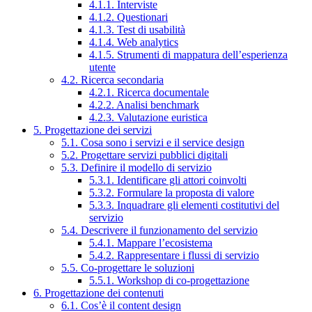
4.1.1. Interviste
4.1.2. Questionari
4.1.3. Test di usabilità
4.1.4. Web analytics
4.1.5. Strumenti di mappatura dell’esperienza
utente
4.2. Ricerca secondaria
4.2.1. Ricerca documentale
4.2.2. Analisi benchmark
4.2.3. Valutazione euristica
5. Progettazione dei servizi
5.1. Cosa sono i servizi e il service design
5.2. Progettare servizi pubblici digitali
5.3. Definire il modello di servizio
5.3.1. Identificare gli attori coinvolti
5.3.2. Formulare la proposta di valore
5.3.3. Inquadrare gli elementi costitutivi del
servizio
5.4. Descrivere il funzionamento del servizio
5.4.1. Mappare l’ecosistema
5.4.2. Rappresentare i flussi di servizio
5.5. Co-progettare le soluzioni
5.5.1. Workshop di co-progettazione
6. Progettazione dei contenuti
6.1. Cos’è il content design