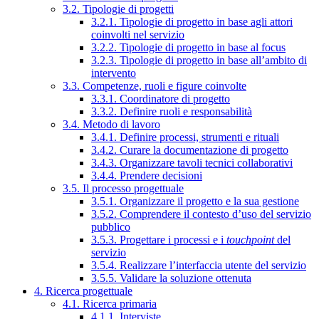
3.2. Tipologie di progetti
3.2.1. Tipologie di progetto in base agli attori
coinvolti nel servizio
3.2.2. Tipologie di progetto in base al focus
3.2.3. Tipologie di progetto in base all’ambito di
intervento
3.3. Competenze, ruoli e figure coinvolte
3.3.1. Coordinatore di progetto
3.3.2. Definire ruoli e responsabilità
3.4. Metodo di lavoro
3.4.1. Definire processi, strumenti e rituali
3.4.2. Curare la documentazione di progetto
3.4.3. Organizzare tavoli tecnici collaborativi
3.4.4. Prendere decisioni
3.5. Il processo progettuale
3.5.1. Organizzare il progetto e la sua gestione
3.5.2. Comprendere il contesto d’uso del servizio
pubblico
3.5.3. Progettare i processi e i
touchpoint
del
servizio
3.5.4. Realizzare l’interfaccia utente del servizio
3.5.5. Validare la soluzione ottenuta
4. Ricerca progettuale
4.1. Ricerca primaria
4.1.1. Interviste