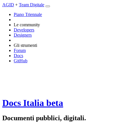
AGID
+
Team Digitale
Piano Triennale
Le community
Developers
Designers
Gli strumenti
Forum
Docs
GitHub
Docs Italia
beta
Documenti pubblici, digitali.