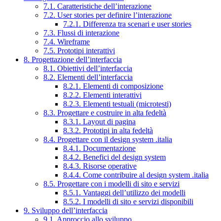
7.1. Caratteristiche dell’interazione
7.2. User stories per definire l’interazione
7.2.1. Differenza tra scenari e user stories
7.3. Flussi di interazione
7.4. Wireframe
7.5. Prototipi interattivi
8. Progettazione dell’interfaccia
8.1. Obiettivi dell’interfaccia
8.2. Elementi dell’interfaccia
8.2.1. Elementi di composizione
8.2.2. Elementi interattivi
8.2.3. Elementi testuali (microtesti)
8.3. Progettare e costruire in alta fedeltà
8.3.1. Layout di pagina
8.3.2. Prototipi in alta fedeltà
8.4. Progettare con il design system .italia
8.4.1. Documentazione
8.4.2. Benefici del design system
8.4.3. Risorse operative
8.4.4. Come contribuire al design system .italia
8.5. Progettare con i modelli di sito e servizi
8.5.1. Vantaggi dell’utilizzo dei modelli
8.5.2. I modelli di sito e servizi disponibili
9. Sviluppo dell’interfaccia
9.1. Approccio allo sviluppo