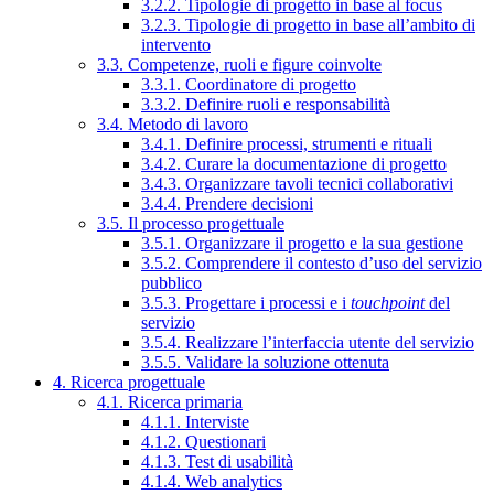
3.2.2. Tipologie di progetto in base al focus
3.2.3. Tipologie di progetto in base all’ambito di
intervento
3.3. Competenze, ruoli e figure coinvolte
3.3.1. Coordinatore di progetto
3.3.2. Definire ruoli e responsabilità
3.4. Metodo di lavoro
3.4.1. Definire processi, strumenti e rituali
3.4.2. Curare la documentazione di progetto
3.4.3. Organizzare tavoli tecnici collaborativi
3.4.4. Prendere decisioni
3.5. Il processo progettuale
3.5.1. Organizzare il progetto e la sua gestione
3.5.2. Comprendere il contesto d’uso del servizio
pubblico
3.5.3. Progettare i processi e i
touchpoint
del
servizio
3.5.4. Realizzare l’interfaccia utente del servizio
3.5.5. Validare la soluzione ottenuta
4. Ricerca progettuale
4.1. Ricerca primaria
4.1.1. Interviste
4.1.2. Questionari
4.1.3. Test di usabilità
4.1.4. Web analytics