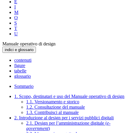
E
I
M
O
S
T
U
Manuale operativo di design
indici e glossario
contenuti
figure
tabelle
glossario
Sommario
1. Scopo, destinatari e uso del Manuale operativo di design
1.1. Versionamento e storico
1.2. Consultazione del manuale
1.3. Contribuisci al manuale
2. Introduzione al design per i servizi pubblici digitali
2.1. Design per l’amministrazione digitale (
e-
government
)