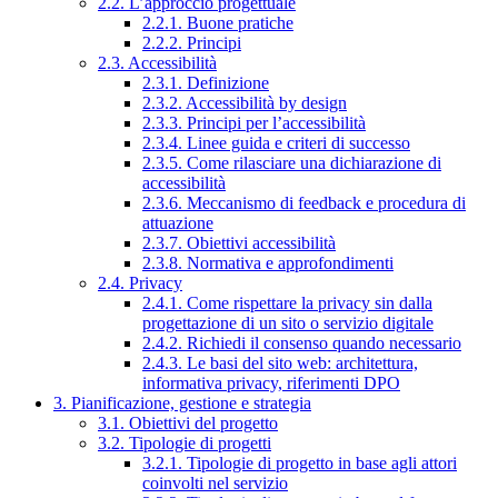
2.2. L’approccio progettuale
2.2.1. Buone pratiche
2.2.2. Principi
2.3. Accessibilità
2.3.1. Definizione
2.3.2. Accessibilità by design
2.3.3. Principi per l’accessibilità
2.3.4. Linee guida e criteri di successo
2.3.5. Come rilasciare una dichiarazione di
accessibilità
2.3.6. Meccanismo di feedback e procedura di
attuazione
2.3.7. Obiettivi accessibilità
2.3.8. Normativa e approfondimenti
2.4. Privacy
2.4.1. Come rispettare la privacy sin dalla
progettazione di un sito o servizio digitale
2.4.2. Richiedi il consenso quando necessario
2.4.3. Le basi del sito web: architettura,
informativa privacy, riferimenti DPO
3. Pianificazione, gestione e strategia
3.1. Obiettivi del progetto
3.2. Tipologie di progetti
3.2.1. Tipologie di progetto in base agli attori
coinvolti nel servizio