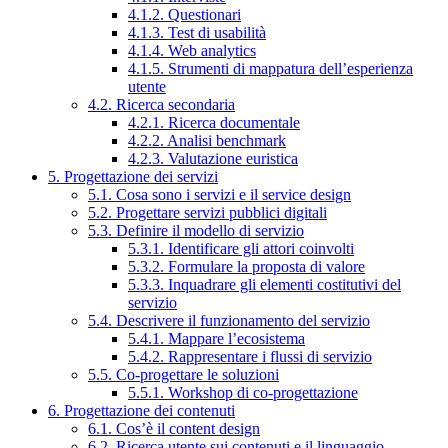
4.1.2. Questionari
4.1.3. Test di usabilità
4.1.4. Web analytics
4.1.5. Strumenti di mappatura dell’esperienza
utente
4.2. Ricerca secondaria
4.2.1. Ricerca documentale
4.2.2. Analisi benchmark
4.2.3. Valutazione euristica
5. Progettazione dei servizi
5.1. Cosa sono i servizi e il service design
5.2. Progettare servizi pubblici digitali
5.3. Definire il modello di servizio
5.3.1. Identificare gli attori coinvolti
5.3.2. Formulare la proposta di valore
5.3.3. Inquadrare gli elementi costitutivi del
servizio
5.4. Descrivere il funzionamento del servizio
5.4.1. Mappare l’ecosistema
5.4.2. Rappresentare i flussi di servizio
5.5. Co-progettare le soluzioni
5.5.1. Workshop di co-progettazione
6. Progettazione dei contenuti
6.1. Cos’è il content design
6.2. Ricerca utente sui contenuti e il linguaggio