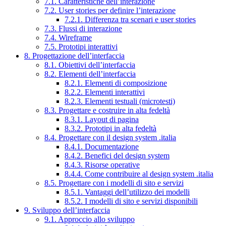
7.1. Caratteristiche dell’interazione
7.2. User stories per definire l’interazione
7.2.1. Differenza tra scenari e user stories
7.3. Flussi di interazione
7.4. Wireframe
7.5. Prototipi interattivi
8. Progettazione dell’interfaccia
8.1. Obiettivi dell’interfaccia
8.2. Elementi dell’interfaccia
8.2.1. Elementi di composizione
8.2.2. Elementi interattivi
8.2.3. Elementi testuali (microtesti)
8.3. Progettare e costruire in alta fedeltà
8.3.1. Layout di pagina
8.3.2. Prototipi in alta fedeltà
8.4. Progettare con il design system .italia
8.4.1. Documentazione
8.4.2. Benefici del design system
8.4.3. Risorse operative
8.4.4. Come contribuire al design system .italia
8.5. Progettare con i modelli di sito e servizi
8.5.1. Vantaggi dell’utilizzo dei modelli
8.5.2. I modelli di sito e servizi disponibili
9. Sviluppo dell’interfaccia
9.1. Approccio allo sviluppo