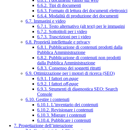
6.6.1. I documenti vanno sul web
6.6.2. Tipi di documenti
6.6.3. Formato di lettura dei documenti elettronici
6.6.4. Modalità di produzione dei documenti
6.7. Immagini e video
6.7.1. Testo alternativo (alt text) per le immagini
6.7.2. Sottotitoli per i video
6.7.3. Trascrizioni per i video
6.8. Proprietà intellettuale e privacy
6.8.1. Pubblicazione di contenuti prodotti dalla
Pubblica Amministrazione
6.8.2. Pubblicazione di contenuti non prodotti
dalla Pubblica Amministrazione
6.8.3. Consenso dei soggetti ritratti
6.9. Ottimizzazione per i motori di ricerca (SEO)
6.9.1. I fattori
on-page
6.9.2. I fattori
off-page
6.9.3. Strumenti di diagnostica SEO: Search
Console
6.10. Gestire i contenuti
6.10.1. L’inventario dei contenuti
6.10.2. Revisionare i contenuti
6.10.3. Migrare i contenuti
6.10.4. Pubblicare i contenuti
7. Progettazione dell’interazione