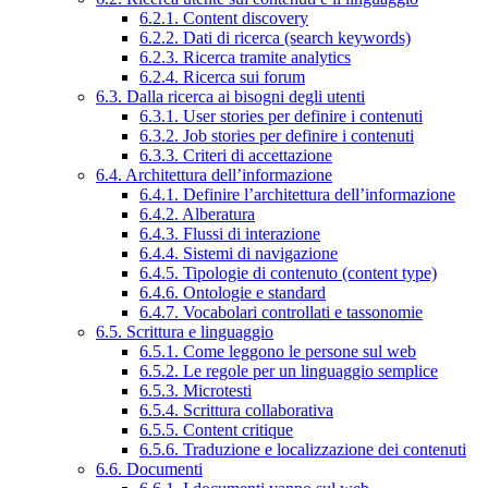
6.2.1. Content discovery
6.2.2. Dati di ricerca (search keywords)
6.2.3. Ricerca tramite analytics
6.2.4. Ricerca sui forum
6.3. Dalla ricerca ai bisogni degli utenti
6.3.1. User stories per definire i contenuti
6.3.2. Job stories per definire i contenuti
6.3.3. Criteri di accettazione
6.4. Architettura dell’informazione
6.4.1. Definire l’architettura dell’informazione
6.4.2. Alberatura
6.4.3. Flussi di interazione
6.4.4. Sistemi di navigazione
6.4.5. Tipologie di contenuto (content type)
6.4.6. Ontologie e standard
6.4.7. Vocabolari controllati e tassonomie
6.5. Scrittura e linguaggio
6.5.1. Come leggono le persone sul web
6.5.2. Le regole per un linguaggio semplice
6.5.3. Microtesti
6.5.4. Scrittura collaborativa
6.5.5. Content critique
6.5.6. Traduzione e localizzazione dei contenuti
6.6. Documenti