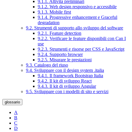
9.1.1. Attività preliminari
9.1.2. Web design responsivo e accessibile
9.1.3. Mobile first
9.1.4. Progressive enhancement e Graceful
degradation
9.2. Strumenti di supporto allo sviluppo del software
9.2.1. Feature detection
9.2.2. Verificare le feature disponibili con Can I
use
9.2.3. Strumenti e risorse per CSS e JavaScript
9.2.4. Supporto browser
9.2.5. Misurare le prestazioni
9.3. Catalogo del riuso
9.4. Sviluppare con il design system .italia
9.4.1. Il framework Bootstrap Italia
9.4.2. Il kit di sviluppo React
9.4.3. Il kit di sviluppo Angular
9.5. Sviluppare con i modelli di sito e servizi
glossario
A
B
C
D