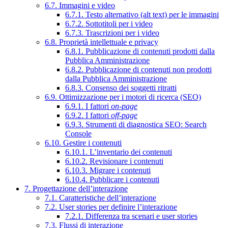
6.7. Immagini e video
6.7.1. Testo alternativo (alt text) per le immagini
6.7.2. Sottotitoli per i video
6.7.3. Trascrizioni per i video
6.8. Proprietà intellettuale e privacy
6.8.1. Pubblicazione di contenuti prodotti dalla
Pubblica Amministrazione
6.8.2. Pubblicazione di contenuti non prodotti
dalla Pubblica Amministrazione
6.8.3. Consenso dei soggetti ritratti
6.9. Ottimizzazione per i motori di ricerca (SEO)
6.9.1. I fattori
on-page
6.9.2. I fattori
off-page
6.9.3. Strumenti di diagnostica SEO: Search
Console
6.10. Gestire i contenuti
6.10.1. L’inventario dei contenuti
6.10.2. Revisionare i contenuti
6.10.3. Migrare i contenuti
6.10.4. Pubblicare i contenuti
7. Progettazione dell’interazione
7.1. Caratteristiche dell’interazione
7.2. User stories per definire l’interazione
7.2.1. Differenza tra scenari e user stories
7.3. Flussi di interazione