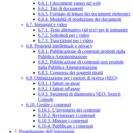
6.6.1. I documenti vanno sul web
6.6.2. Tipi di documenti
6.6.3. Formato di lettura dei documenti elettronici
6.6.4. Modalità di produzione dei documenti
6.7. Immagini e video
6.7.1. Testo alternativo (alt text) per le immagini
6.7.2. Sottotitoli per i video
6.7.3. Trascrizioni per i video
6.8. Proprietà intellettuale e privacy
6.8.1. Pubblicazione di contenuti prodotti dalla
Pubblica Amministrazione
6.8.2. Pubblicazione di contenuti non prodotti
dalla Pubblica Amministrazione
6.8.3. Consenso dei soggetti ritratti
6.9. Ottimizzazione per i motori di ricerca (SEO)
6.9.1. I fattori
on-page
6.9.2. I fattori
off-page
6.9.3. Strumenti di diagnostica SEO: Search
Console
6.10. Gestire i contenuti
6.10.1. L’inventario dei contenuti
6.10.2. Revisionare i contenuti
6.10.3. Migrare i contenuti
6.10.4. Pubblicare i contenuti
7. Progettazione dell’interazione