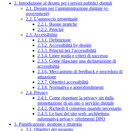
2. Introduzione al design per i servizi pubblici digitali
2.1. Design per l’amministrazione digitale (
e-
government
)
2.2. L’approccio progettuale
2.2.1. Buone pratiche
2.2.2. Principi
2.3. Accessibilità
2.3.1. Definizione
2.3.2. Accessibilità by design
2.3.3. Principi per l’accessibilità
2.3.4. Linee guida e criteri di successo
2.3.5. Come rilasciare una dichiarazione di
accessibilità
2.3.6. Meccanismo di feedback e procedura di
attuazione
2.3.7. Obiettivi accessibilità
2.3.8. Normativa e approfondimenti
2.4. Privacy
2.4.1. Come rispettare la privacy sin dalla
progettazione di un sito o servizio digitale
2.4.2. Richiedi il consenso quando necessario
2.4.3. Le basi del sito web: architettura,
informativa privacy, riferimenti DPO
3. Pianificazione, gestione e strategia
3.1. Obiettivi del progetto