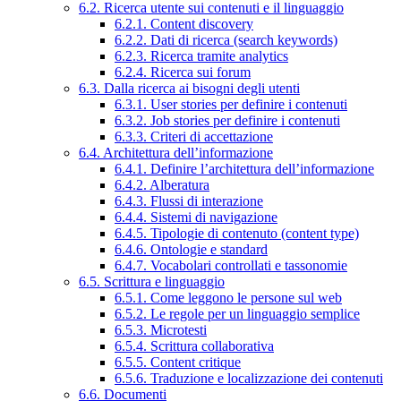
6.2. Ricerca utente sui contenuti e il linguaggio
6.2.1. Content discovery
6.2.2. Dati di ricerca (search keywords)
6.2.3. Ricerca tramite analytics
6.2.4. Ricerca sui forum
6.3. Dalla ricerca ai bisogni degli utenti
6.3.1. User stories per definire i contenuti
6.3.2. Job stories per definire i contenuti
6.3.3. Criteri di accettazione
6.4. Architettura dell’informazione
6.4.1. Definire l’architettura dell’informazione
6.4.2. Alberatura
6.4.3. Flussi di interazione
6.4.4. Sistemi di navigazione
6.4.5. Tipologie di contenuto (content type)
6.4.6. Ontologie e standard
6.4.7. Vocabolari controllati e tassonomie
6.5. Scrittura e linguaggio
6.5.1. Come leggono le persone sul web
6.5.2. Le regole per un linguaggio semplice
6.5.3. Microtesti
6.5.4. Scrittura collaborativa
6.5.5. Content critique
6.5.6. Traduzione e localizzazione dei contenuti
6.6. Documenti