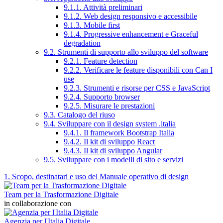
9.1.1. Attività preliminari
9.1.2. Web design responsivo e accessibile
9.1.3. Mobile first
9.1.4. Progressive enhancement e Graceful
degradation
9.2. Strumenti di supporto allo sviluppo del software
9.2.1. Feature detection
9.2.2. Verificare le feature disponibili con Can I
use
9.2.3. Strumenti e risorse per CSS e JavaScript
9.2.4. Supporto browser
9.2.5. Misurare le prestazioni
9.3. Catalogo del riuso
9.4. Sviluppare con il design system .italia
9.4.1. Il framework Bootstrap Italia
9.4.2. Il kit di sviluppo React
9.4.3. Il kit di sviluppo Angular
9.5. Sviluppare con i modelli di sito e servizi
1. Scopo, destinatari e uso del Manuale operativo di design
Team per la Trasformazione Digitale
in collaborazione con
Agenzia per l'Italia Digitale