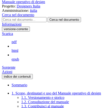
Manuale operativo di design
Progetto:
Designers Italia
Amministrazione:
italia
Cerca nel documento
Cerca nel documento
Informazioni
versione-corrente
Scarica
pdf
html
epub
Sorgente
Azioni
indice dei contenuti
Sommario
1. Scopo, destinatari e uso del Manuale operativo di design
1.1. Versionamento e storico
1.2. Consultazione del manuale
1.3. Contribuisci al manuale