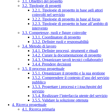
3.1. Obiettivi del progetto
3.2. Tipologie di progetti
3.2.1. Tipologie di progetto in base agli attori
coinvolti nel servizio
3.2.2. Tipologie di progetto in base al focus
3.2.3. Tipologie di progetto in base all’ambito di
intervento
3.3. Competenze, ruoli e figure coinvolte
3.3.1. Coordinatore di progetto
3.3.2. Definire ruoli e responsabilità
3.4. Metodo di lavoro
3.4.1. Definire processi, strumenti e rituali
3.4.2. Curare la documentazione di progetto
3.4.3. Organizzare tavoli tecnici collaborativi
3.4.4. Prendere decisioni
3.5. Il processo progettuale
3.5.1. Organizzare il progetto e la sua gestione
3.5.2. Comprendere il contesto d’uso del servizio
pubblico
3.5.3. Progettare i processi e i
touchpoint
del
servizio
3.5.4. Realizzare l’interfaccia utente del servizio
3.5.5. Validare la soluzione ottenuta
4. Ricerca progettuale
4.1. Ricerca primaria