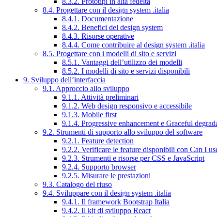
8.3.2. Prototipi in alta fedeltà
8.4. Progettare con il design system .italia
8.4.1. Documentazione
8.4.2. Benefici del design system
8.4.3. Risorse operative
8.4.4. Come contribuire al design system .italia
8.5. Progettare con i modelli di sito e servizi
8.5.1. Vantaggi dell’utilizzo dei modelli
8.5.2. I modelli di sito e servizi disponibili
9. Sviluppo dell’interfaccia
9.1. Approccio allo sviluppo
9.1.1. Attività preliminari
9.1.2. Web design responsivo e accessibile
9.1.3. Mobile first
9.1.4. Progressive enhancement e Graceful degrad
9.2. Strumenti di supporto allo sviluppo del software
9.2.1. Feature detection
9.2.2. Verificare le feature disponibili con Can I us
9.2.3. Strumenti e risorse per CSS e JavaScript
9.2.4. Supporto browser
9.2.5. Misurare le prestazioni
9.3. Catalogo del riuso
9.4. Sviluppare con il design system .italia
9.4.1. Il framework Bootstrap Italia
9.4.2. Il kit di sviluppo React