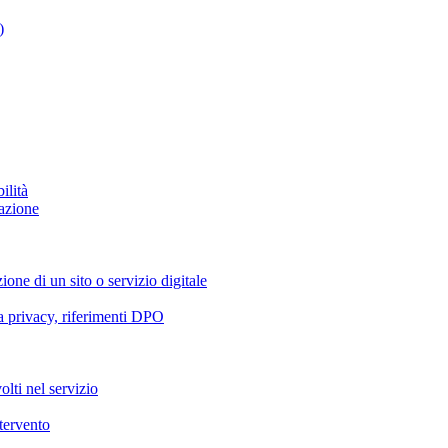
)
ilità
azione
ione di un sito o servizio digitale
va privacy, riferimenti DPO
olti nel servizio
ntervento