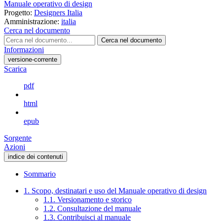
Manuale operativo di design
Progetto:
Designers Italia
Amministrazione:
italia
Cerca nel documento
Cerca nel documento
Informazioni
versione-corrente
Scarica
pdf
html
epub
Sorgente
Azioni
indice dei contenuti
Sommario
1. Scopo, destinatari e uso del Manuale operativo di design
1.1. Versionamento e storico
1.2. Consultazione del manuale
1.3. Contribuisci al manuale