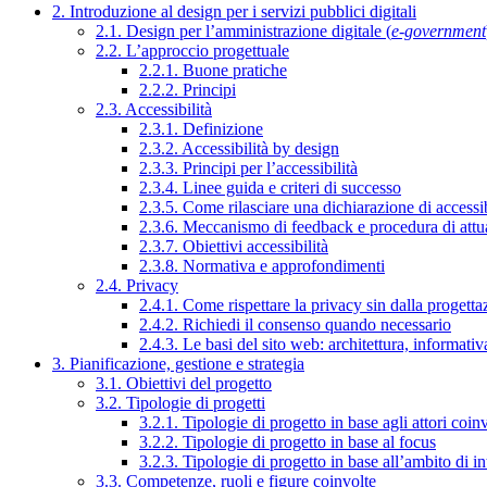
2. Introduzione al design per i servizi pubblici digitali
2.1. Design per l’amministrazione digitale (
e-government
2.2. L’approccio progettuale
2.2.1. Buone pratiche
2.2.2. Principi
2.3. Accessibilità
2.3.1. Definizione
2.3.2. Accessibilità by design
2.3.3. Principi per l’accessibilità
2.3.4. Linee guida e criteri di successo
2.3.5. Come rilasciare una dichiarazione di accessib
2.3.6. Meccanismo di feedback e procedura di attu
2.3.7. Obiettivi accessibilità
2.3.8. Normativa e approfondimenti
2.4. Privacy
2.4.1. Come rispettare la privacy sin dalla progettaz
2.4.2. Richiedi il consenso quando necessario
2.4.3. Le basi del sito web: architettura, informati
3. Pianificazione, gestione e strategia
3.1. Obiettivi del progetto
3.2. Tipologie di progetti
3.2.1. Tipologie di progetto in base agli attori coinv
3.2.2. Tipologie di progetto in base al focus
3.2.3. Tipologie di progetto in base all’ambito di i
3.3. Competenze, ruoli e figure coinvolte