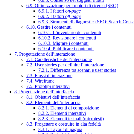
6.8.3. Consenso dei soggetti ritratti
6.9. Ottimizzazione per i motori di ricerca (SEO)
6.9.1. I fattori
on-page
6.9.2. I fattori
off-page
6.9.3. Strumenti di diagnostica SEO: Search Cons
6.10. Gestire i contenuti
6.10.1. L’inventario dei contenuti
6.10.2. Revisionare i contenuti
6.10.3. Migrare i contenuti
6.10.4. Pubblicare i contenuti
7. Progettazione dell’interazione
7.1. Caratteristiche dell’interazione
7.2. User stories per definire l’interazione
7.2.1. Differenza tra scenari e user stories
7.3. Flussi di interazione
7.4. Wireframe
7.5. Prototipi interattivi
8. Progettazione dell’interfaccia
8.1. Obiettivi dell’interfaccia
8.2. Elementi dell’interfaccia
8.2.1. Elementi di composizione
8.2.2. Elementi interattivi
8.2.3. Elementi testuali (microtesti)
8.3. Progettare e costruire in alta fedeltà
8.3.1. Layout di pagina