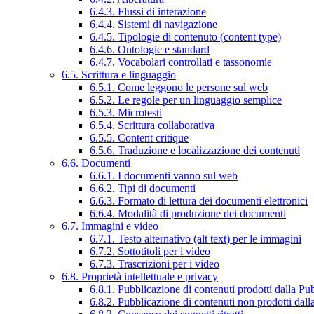
6.4.3. Flussi di interazione
6.4.4. Sistemi di navigazione
6.4.5. Tipologie di contenuto (content type)
6.4.6. Ontologie e standard
6.4.7. Vocabolari controllati e tassonomie
6.5. Scrittura e linguaggio
6.5.1. Come leggono le persone sul web
6.5.2. Le regole per un linguaggio semplice
6.5.3. Microtesti
6.5.4. Scrittura collaborativa
6.5.5. Content critique
6.5.6. Traduzione e localizzazione dei contenuti
6.6. Documenti
6.6.1. I documenti vanno sul web
6.6.2. Tipi di documenti
6.6.3. Formato di lettura dei documenti elettronici
6.6.4. Modalità di produzione dei documenti
6.7. Immagini e video
6.7.1. Testo alternativo (alt text) per le immagini
6.7.2. Sottotitoli per i video
6.7.3. Trascrizioni per i video
6.8. Proprietà intellettuale e privacy
6.8.1. Pubblicazione di contenuti prodotti dalla P
6.8.2. Pubblicazione di contenuti non prodotti dal