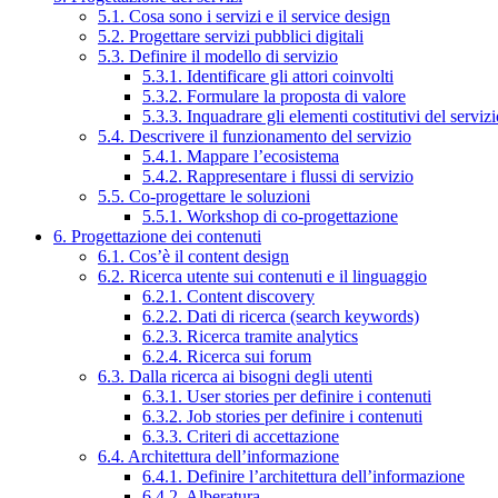
5.1. Cosa sono i servizi e il service design
5.2. Progettare servizi pubblici digitali
5.3. Definire il modello di servizio
5.3.1. Identificare gli attori coinvolti
5.3.2. Formulare la proposta di valore
5.3.3. Inquadrare gli elementi costitutivi del serviz
5.4. Descrivere il funzionamento del servizio
5.4.1. Mappare l’ecosistema
5.4.2. Rappresentare i flussi di servizio
5.5. Co-progettare le soluzioni
5.5.1. Workshop di co-progettazione
6. Progettazione dei contenuti
6.1. Cos’è il content design
6.2. Ricerca utente sui contenuti e il linguaggio
6.2.1. Content discovery
6.2.2. Dati di ricerca (search keywords)
6.2.3. Ricerca tramite analytics
6.2.4. Ricerca sui forum
6.3. Dalla ricerca ai bisogni degli utenti
6.3.1. User stories per definire i contenuti
6.3.2. Job stories per definire i contenuti
6.3.3. Criteri di accettazione
6.4. Architettura dell’informazione
6.4.1. Definire l’architettura dell’informazione
6.4.2. Alberatura