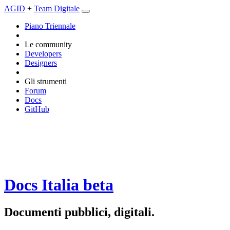
AGID
+
Team Digitale
Piano Triennale
Le community
Developers
Designers
Gli strumenti
Forum
Docs
GitHub
Docs Italia
beta
Documenti pubblici, digitali.