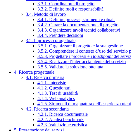
3.3.1. Coordinatore di progetto
3.3.2. Definire ruoli e responsabilità
3.4. Metodo di lavoro
3.4.1. Definire processi, strumenti e rituali
3.4.2. Curare la documentazione di progetto
3.4.3. Organizzare tavoli tecnici collaborativi
3.4.4. Prendere decisioni
3.5. Il processo progettuale
3.5.1. Organizzare il progetto e la sua gestione
3.5.2. Comprendere il contesto d’uso del servizio 
3.5.3. Progettare i processi e i
touchpoint
del servi
3.5.4. Realizzare l’interfaccia utente del servizio
3.5.5. Validare la soluzione ottenuta
4. Ricerca progettuale
4.1. Ricerca primaria
4.1.1. Interviste
4.1.2. Questionari
4.1.3. Test di usabilità
4.1.4. Web analytics
4.1.5. Strumenti di mappatura dell’esperienza uten
4.2. Ricerca secondaria
4.2.1. Ricerca documentale
4.2.2. Analisi benchmark
4.2.3. Valutazione euristica
5. Progettazione dei servizi